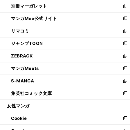
ウ
し
別冊マーガレット
く
で
ィ
い
新
開
ン
ウ
し
マンガMee公式サイト
く
ド
ィ
い
新
ウ
ン
ウ
し
リマコミ
で
ド
ィ
い
新
開
ウ
ン
ウ
し
ジャンプTOON
く
で
ド
ィ
い
新
開
ウ
ン
ウ
し
ZEBRACK
く
で
ド
ィ
い
新
開
ウ
ン
ウ
し
マンガMeets
く
で
ド
ィ
い
新
開
ウ
ン
ウ
し
S-MANGA
く
で
ド
ィ
い
新
開
ウ
ン
ウ
し
集英社コミック文庫
く
で
ド
ィ
い
新
開
ウ
ン
ウ
し
女性マンガ
く
で
ド
ィ
い
開
ウ
ン
ウ
Cookie
く
で
ド
ィ
新
開
ウ
ン
し