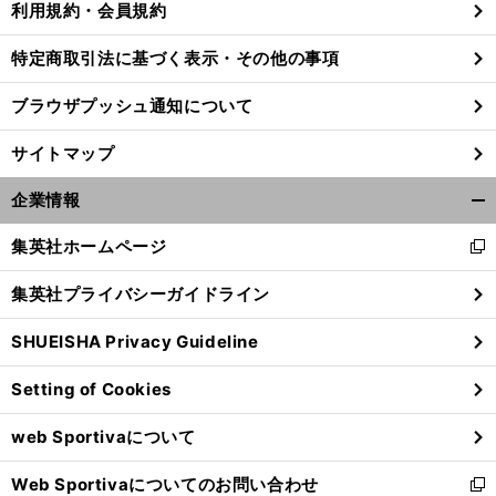
利用規約・会員規約
特定商取引法に基づく表示・その他の事項
前
ブラウザプッシュ通知について
へ
サイトマップ
企業情報
開
く/
集英社ホームページ
新
閉
し
じ
集英社プライバシーガイドライン
い
る
ウ
SHUEISHA Privacy Guideline
ィ
ン
Setting of Cookies
ド
ウ
web Sportivaについて
で
開
Web Sportivaについてのお問い合わせ
く
新