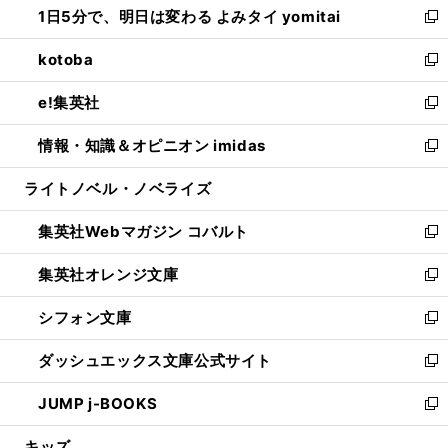
1日5分で、明日は変わる よみタイ yomitai
で
ド
ィ
い
新
開
ウ
ン
ウ
し
kotoba
く
で
ド
ィ
い
新
開
ウ
ン
ウ
し
e!集英社
く
で
ド
ィ
い
新
開
ウ
ン
ウ
し
情報・知識＆オピニオン imidas
く
で
ド
ィ
い
新
開
ウ
ン
ウ
し
ライトノベル・ノベライズ
く
で
ド
ィ
い
開
ウ
ン
ウ
集英社Webマガジン コバルト
く
で
ド
ィ
新
開
ウ
ン
し
集英社オレンジ文庫
く
で
ド
い
新
開
ウ
ウ
し
シフォン文庫
く
で
ィ
い
新
開
ン
ウ
し
ダッシュエックス文庫公式サイト
く
ド
ィ
い
新
ウ
ン
ウ
し
JUMP j-BOOKS
で
ド
ィ
い
新
開
ウ
ン
ウ
し
キッズ
く
で
ド