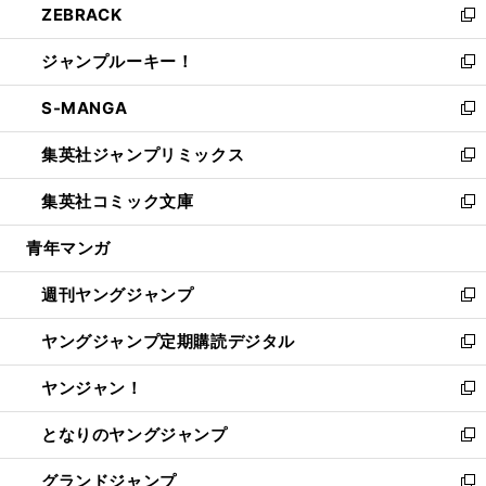
ZEBRACK
く
で
ド
ィ
い
新
開
ウ
ン
ウ
し
ジャンプルーキー！
く
で
ド
ィ
い
新
開
ウ
ン
ウ
し
S-MANGA
く
で
ド
ィ
い
新
開
ウ
ン
ウ
し
集英社ジャンプリミックス
く
で
ド
ィ
い
新
開
ウ
ン
ウ
し
集英社コミック文庫
く
で
ド
ィ
い
新
開
ウ
ン
ウ
し
青年マンガ
く
で
ド
ィ
い
開
ウ
ン
ウ
週刊ヤングジャンプ
く
で
ド
ィ
新
開
ウ
ン
し
ヤングジャンプ定期購読デジタル
く
で
ド
い
新
開
ウ
ウ
し
ヤンジャン！
く
で
ィ
い
新
開
ン
ウ
し
となりのヤングジャンプ
く
ド
ィ
い
新
ウ
ン
ウ
し
グランドジャンプ
で
ド
ィ
い
新