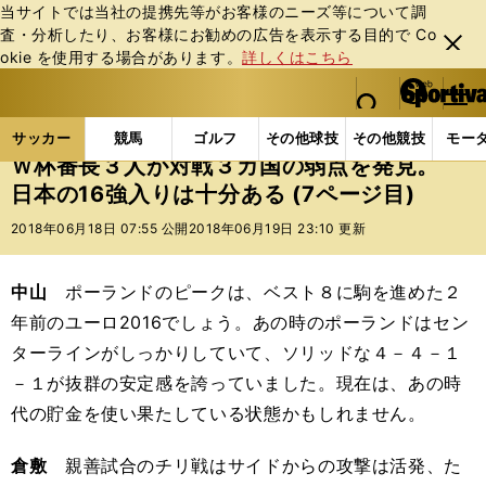
当サイトでは当社の提携先等がお客様のニーズ等について調
査・分析したり、お客様にお勧めの広告を表⽰する⽬的で Co
閉じ
okie を使⽤する場合があります。
詳しくはこちら
る
マイペ
web Sportiva (webスポルティーバ)
検索
メニュ
we
ー
サッカーの記事一覧
海外サッカー
海外サッカー
b
ジ
サッカー
競馬
ゴルフ
その他球技
その他競技
モー
ス
Ｗ杯番長３人が対戦３カ国の弱点を発見。
ポ
日本の16強入りは十分ある (7ページ目)
ル
テ
2018年06月18日 07:55 公開
2018年06月19日 23:10 更新
ィ
ー
バ
中山
ポーランドのピークは、ベスト８に駒を進めた２
年前のユーロ2016でしょう。あの時のポーランドはセン
ターラインがしっかりしていて、ソリッドな４－４－１
－１が抜群の安定感を誇っていました。現在は、あの時
代の貯金を使い果たしている状態かもしれません。
倉敷
親善試合のチリ戦はサイドからの攻撃は活発、た