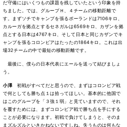
だ守備にはいくつもの課題を残していたという印象を持
ちました。では、グループＨ、４チームの移動距離で
す。まずソチでキャンプを張るポーランドは7106キロ、
カルーガを拠点とするセネガルは6569キロ、カザンを拠
点とする日本は4767キロ、そして日本と同じカザンでキ
ャンプを張るコロンビアはたったの1864キロ。これは出
場32チームの中で最短の移動距離です。
最後に、僕らの日本代表にエールを送って結びましょ
う。
小澤
初戦がすべてだと思うので、まずはコロンビア戦
で何としても勝ち点１は拾ってほしい。基本的に他国で
はこのグループを「３強１弱」と見ていますので、それ
を覆すためには、まずコロンビア戦で勝ち点を手にする
ことが必要になります。初戦で負けてしまうと、そのま
まズルズルといきかねないですしね。失うものは何もな