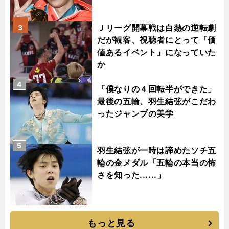
Ｊリーグ開幕戦は白熱の逆転劇
3
だが観客、視聴者にとって「価
値あるイベント」になっていた
か
4
「僕なりの４回転半ができた」
最後の五輪、羽生結弦がこだわ
ったジャンプの美学
5
羽生結弦が一時は諦めたソチ五
輪の金メダル「五輪の本当の怖
さを知った......」
もっと見る