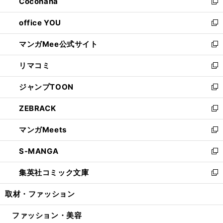
Cocohana
く
で
ド
い
新
開
ウ
ウ
し
office YOU
く
で
ィ
い
新
開
ン
ウ
し
マンガMee公式サイト
く
ド
ィ
い
新
ウ
ン
ウ
し
リマコミ
で
ド
ィ
い
新
開
ウ
ン
ウ
し
ジャンプTOON
く
で
ド
ィ
い
新
開
ウ
ン
ウ
し
ZEBRACK
く
で
ド
ィ
い
新
開
ウ
ン
ウ
し
マンガMeets
く
で
ド
ィ
い
新
開
ウ
ン
ウ
し
S-MANGA
く
で
ド
ィ
い
新
開
ウ
ン
ウ
し
集英社コミック文庫
く
で
ド
ィ
い
新
開
ウ
ン
ウ
し
取材・ファッション
く
で
ド
ィ
い
開
ウ
ン
ウ
ファッション・美容
く
で
ド
ィ