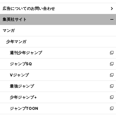
し
広告についてのお問い合わせ
い
ウ
集英社サイト
ィ
開
ン
く/
マンガ
ド
閉
ウ
じ
少年マンガ
で
る
開
週刊少年ジャンプ
く
新
し
ジャンプSQ
い
新
ウ
し
Vジャンプ
ィ
い
新
ン
ウ
し
最強ジャンプ
ド
ィ
い
新
ウ
ン
ウ
し
少年ジャンプ+
で
ド
ィ
い
新
開
ウ
ン
ウ
し
ジャンプTOON
く
で
ド
ィ
い
新
開
ウ
ン
ウ
し