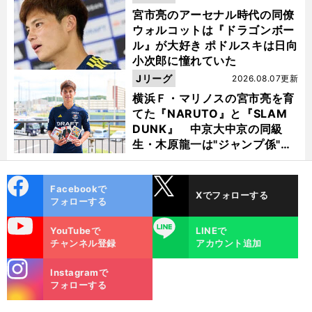
宮市亮のアーセナル時代の同僚
ウォルコットは『ドラゴンボー
ル』が大好き ポドルスキは日向
小次郎に憧れていた
Jリーグ
2026.08.07更新
横浜Ｆ・マリノスの宮市亮を育
てた『NARUTO』と『SLAM
DUNK』 中京大中京の同級
生・木原龍一は"ジャンプ係"だ
った
cebo
X
Facebookで
Xでフォローする
ok
フォローする
uTube
LINE
YouTubeで
LINEで
チャンネル登録
アカウント追加
stagra
Instagramで
m
フォローする