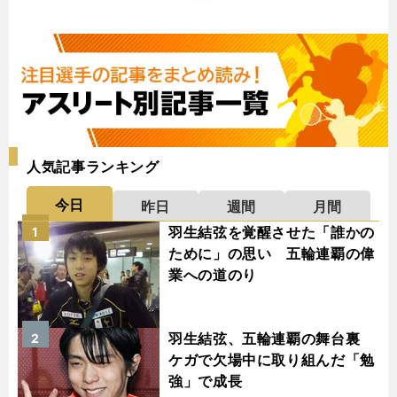
人気記事ランキング
今日
昨日
週間
月間
羽生結弦を覚醒させた「誰かの
1
ために」の思い 五輪連覇の偉
業への道のり
羽生結弦、五輪連覇の舞台裏
2
ケガで欠場中に取り組んだ「勉
強」で成長