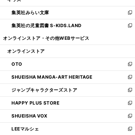
ィ
い
開
ウ
ン
ウ
集英社みらい文庫
く
で
ド
ィ
新
開
ウ
ン
し
集英社の児童図書 S-KIDS.LAND
く
で
ド
い
新
開
ウ
ウ
し
オンラインストア・
その他WEBサービス
く
で
ィ
い
開
ン
ウ
オンラインストア
く
ド
ィ
ウ
ン
OTO
で
ド
新
開
ウ
し
SHUEISHA MANGA-ART HERITAGE
く
で
い
新
開
ウ
し
ジャンプキャラクターズストア
く
ィ
い
新
ン
ウ
し
HAPPY PLUS STORE
ド
ィ
い
新
ウ
ン
ウ
し
SHUEISHA VOX
で
ド
ィ
い
新
開
ウ
ン
ウ
し
LEEマルシェ
く
で
ド
ィ
い
新