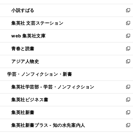
開
ウ
し
小説すばる
く
で
い
新
開
ウ
し
集英社 文芸ステーション
く
ィ
い
新
ン
ウ
し
web 集英社文庫
ド
ィ
い
新
ウ
ン
ウ
し
青春と読書
で
ド
ィ
い
新
開
ウ
ン
ウ
し
アジア人物史
く
で
ド
ィ
い
新
開
ウ
ン
ウ
し
学芸・ノンフィクション・新書
く
で
ド
ィ
い
開
ウ
ン
ウ
集英社学芸部 - 学芸・ノンフィクション
く
で
ド
ィ
新
開
ウ
ン
し
集英社ビジネス書
く
で
ド
い
新
開
ウ
ウ
し
集英社新書
く
で
ィ
い
新
開
ン
ウ
し
集英社新書プラス - 知の水先案内人
く
ド
ィ
い
新
ウ
ン
ウ
し