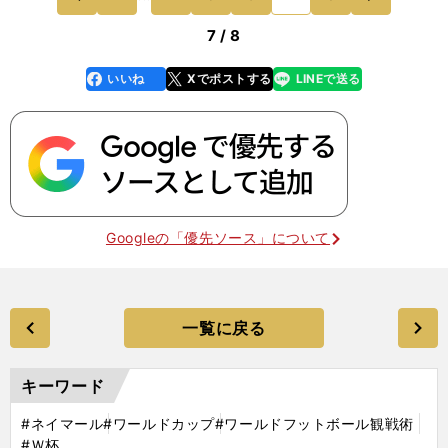
くれるでしょうか
前
7 / 8
いいね
Xでポストする
LINEで送る
line
faceboo
x
k
Googleの「優先ソース」について
一覧に戻る
キーワード
#ネイマール
#ワールドカップ
#ワールドフットボール観戦術
#Ｗ杯