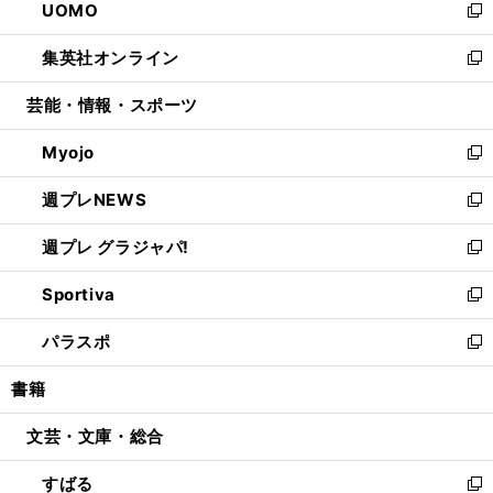
UOMO
く
で
ド
ィ
い
新
開
ウ
ン
ウ
し
集英社オンライン
く
で
ド
ィ
い
新
開
ウ
ン
ウ
し
芸能・情報・スポーツ
く
で
ド
ィ
い
開
ウ
ン
ウ
Myojo
く
で
ド
ィ
新
開
ウ
ン
し
週プレNEWS
く
で
ド
い
新
開
ウ
ウ
し
週プレ グラジャパ!
く
で
ィ
い
新
開
ン
ウ
し
Sportiva
く
ド
ィ
い
新
ウ
ン
ウ
し
パラスポ
で
ド
ィ
い
新
開
ウ
ン
ウ
し
書籍
く
で
ド
ィ
い
開
ウ
ン
ウ
文芸・文庫・総合
く
で
ド
ィ
開
ウ
ン
すばる
く
で
ド
新