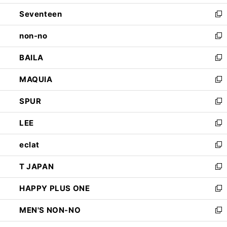
開
ウ
ン
Seventeen
く
で
ド
新
開
ウ
し
non-no
く
で
い
新
開
ウ
し
BAILA
く
ィ
い
新
ン
ウ
し
MAQUIA
ド
ィ
い
新
ウ
ン
ウ
し
SPUR
で
ド
ィ
い
新
開
ウ
ン
ウ
し
LEE
く
で
ド
ィ
い
新
開
ウ
ン
ウ
し
eclat
く
で
ド
ィ
い
新
開
ウ
ン
ウ
し
T JAPAN
く
で
ド
ィ
い
新
開
ウ
ン
ウ
し
HAPPY PLUS ONE
く
で
ド
ィ
い
新
開
ウ
ン
ウ
し
MEN'S NON-NO
く
で
ド
ィ
い
新
開
ウ
ン
ウ
し