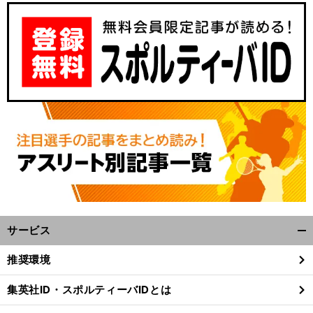
サービス
開
く/
推奨環境
閉
じ
集英社ID・スポルティーバIDとは
る