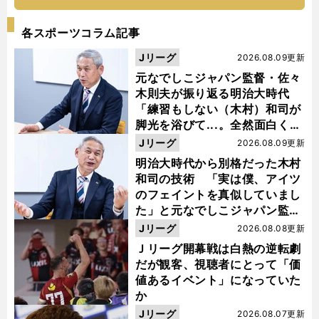
各スポーツコラム記事
Jリーグ
2026.08.09更新
元なでしこジャパン監督・佐々
木則夫が振り返る明治大時代
「練習もしない（木村）和司が
脚光を浴びて...。全然面白くな
い４年間でした」
Jリーグ
2026.08.09更新
明治大時代から別格だった木村
和司の技術 「実は僕、アイツ
のフェイントを真似していまし
た」と元なでしこジャパン監
督・佐々木則夫
Jリーグ
2026.08.08更新
Ｊリーグ開幕戦は白熱の逆転劇
だが観客、視聴者にとって「価
値あるイベント」になっていた
か
Jリーグ
2026.08.07更新