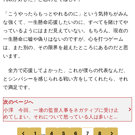
「こうやったらもっとやれるのに」という気持ちがみん
な強くて、一生懸命応援したいのに、すべてを賭けてや
っているようにはまだ見えていない。もちろん、現在の
一生懸命に嘘や偽りはないのですが、心を打つゲーム
は、また別の、その限界を超えたところにあるのだと思
います。
全力で応援してよかった、これが僕らの代表なんだ、
とシンパシーを感じられる戦い方をしてくれたら、それ
で満足です。
次のページへ
小澤 今回、一連の監督人事をネガティブに受け止
めてしまい、それについて怒っている人は多いと思
うんですけど、間違いなく選手たちはそういうシン
パシーを感じさせてくれるような戦いを全力でして
次
1
...
4
5
6
7
8
のページへ
のページへ