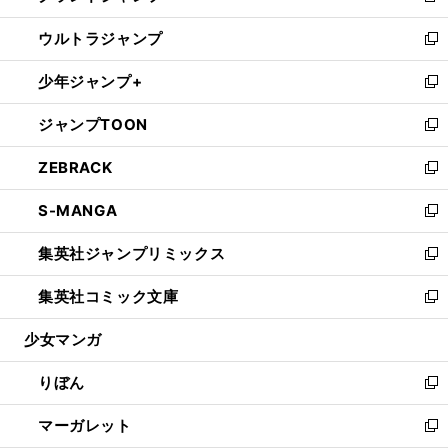
開
ウ
ン
ウ
し
ウルトラジャンプ
く
で
ド
ィ
い
新
開
ウ
ン
ウ
し
少年ジャンプ+
く
で
ド
ィ
い
新
開
ウ
ン
ウ
し
ジャンプTOON
く
で
ド
ィ
い
新
開
ウ
ン
ウ
し
ZEBRACK
く
で
ド
ィ
い
新
開
ウ
ン
ウ
し
S-MANGA
く
で
ド
ィ
い
新
開
ウ
ン
ウ
し
集英社ジャンプリミックス
く
で
ド
ィ
い
新
開
ウ
ン
ウ
し
集英社コミック文庫
く
で
ド
ィ
い
新
開
ウ
ン
ウ
し
少女マンガ
く
で
ド
ィ
い
開
ウ
ン
ウ
りぼん
く
で
ド
ィ
新
開
ウ
ン
し
マーガレット
く
で
ド
い
新
開
ウ