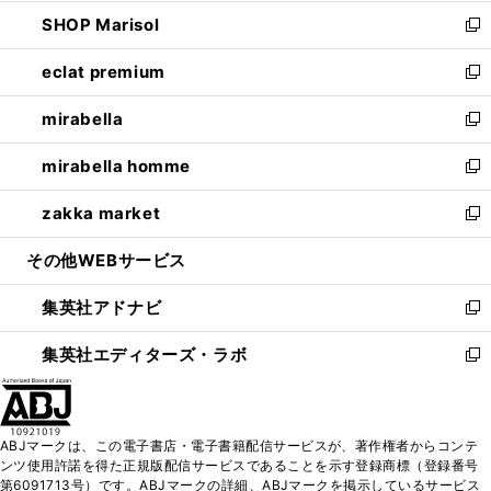
開
ウ
ン
ウ
し
SHOP Marisol
く
で
ド
ィ
い
新
開
ウ
ン
ウ
し
eclat premium
く
で
ド
ィ
い
新
開
ウ
ン
ウ
し
mirabella
く
で
ド
ィ
い
新
開
ウ
ン
ウ
し
mirabella homme
く
で
ド
ィ
い
新
開
ウ
ン
ウ
し
zakka market
く
で
ド
ィ
い
新
開
ウ
ン
ウ
し
その他WEBサービス
く
で
ド
ィ
い
開
ウ
ン
ウ
集英社アドナビ
く
で
ド
ィ
新
開
ウ
ン
し
集英社エディターズ・ラボ
く
で
ド
い
新
開
ウ
ウ
し
く
で
ィ
い
開
ン
ウ
ABJマークは、この電子書店・電子書籍配信サービスが、著作権者からコンテ
く
ド
ィ
ンツ使用許諾を得た正規版配信サービスであることを示す登録商標（登録番号
ウ
ン
第6091713号）です。ABJマークの詳細、ABJマークを掲示しているサービス