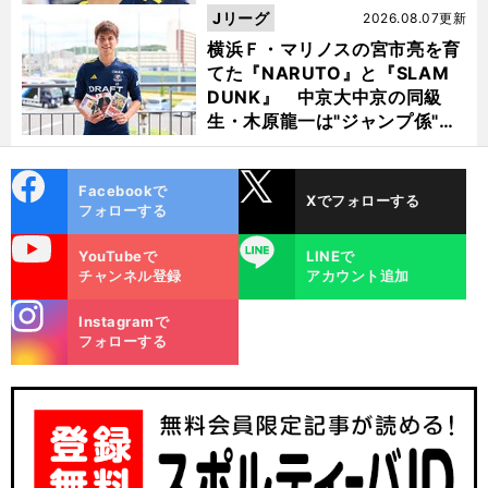
Jリーグ
2026.08.07更新
横浜Ｆ・マリノスの宮市亮を育
てた『NARUTO』と『SLAM
DUNK』 中京大中京の同級
生・木原龍一は"ジャンプ係"だ
った
cebo
X
Facebookで
Xでフォローする
ok
フォローする
uTube
LINE
YouTubeで
LINEで
チャンネル登録
アカウント追加
stagra
Instagramで
m
フォローする