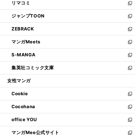
リマコミ
で
ド
ィ
い
新
開
ウ
ン
ウ
し
ジャンプTOON
く
で
ド
ィ
い
新
開
ウ
ン
ウ
し
ZEBRACK
く
で
ド
ィ
い
新
開
ウ
ン
ウ
し
マンガMeets
く
で
ド
ィ
い
新
開
ウ
ン
ウ
し
S-MANGA
く
で
ド
ィ
い
新
開
ウ
ン
ウ
し
集英社コミック文庫
く
で
ド
ィ
い
新
開
ウ
ン
ウ
し
女性マンガ
く
で
ド
ィ
い
開
ウ
ン
ウ
Cookie
く
で
ド
ィ
新
開
ウ
ン
し
Cocohana
く
で
ド
い
新
開
ウ
ウ
し
office YOU
く
で
ィ
い
新
開
ン
ウ
し
マンガMee公式サイト
く
ド
ィ
い
新