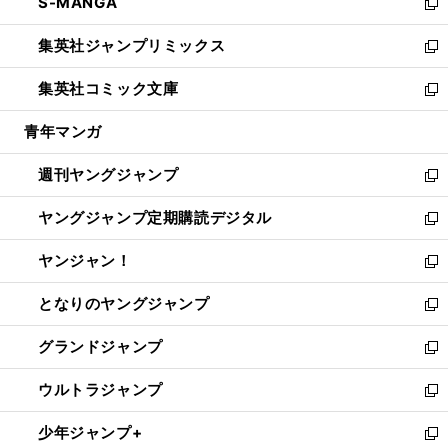
S-MANGA
く
で
ド
ィ
い
新
開
ウ
ン
ウ
し
集英社ジャンプリミックス
く
で
ド
ィ
い
新
開
ウ
ン
ウ
し
集英社コミック文庫
く
で
ド
ィ
い
新
開
ウ
ン
ウ
し
青年マンガ
く
で
ド
ィ
い
開
ウ
ン
ウ
週刊ヤングジャンプ
く
で
ド
ィ
新
開
ウ
ン
し
ヤングジャンプ定期購読デジタル
く
で
ド
い
新
開
ウ
ウ
し
ヤンジャン！
く
で
ィ
い
新
開
ン
ウ
し
となりのヤングジャンプ
く
ド
ィ
い
新
ウ
ン
ウ
し
グランドジャンプ
で
ド
ィ
い
新
開
ウ
ン
ウ
し
ウルトラジャンプ
く
で
ド
ィ
い
新
開
ウ
ン
ウ
し
少年ジャンプ+
く
で
ド
ィ
い
新