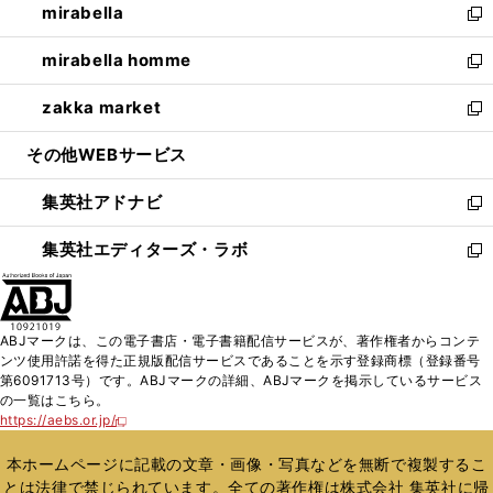
mirabella
く
で
ド
ィ
い
新
開
ウ
ン
ウ
し
mirabella homme
く
で
ド
ィ
い
新
開
ウ
ン
ウ
し
zakka market
く
で
ド
ィ
い
新
開
ウ
ン
ウ
し
その他WEBサービス
く
で
ド
ィ
い
開
ウ
ン
ウ
集英社アドナビ
く
で
ド
ィ
新
開
ウ
ン
し
集英社エディターズ・ラボ
く
で
ド
い
新
開
ウ
ウ
し
く
で
ィ
い
開
ン
ウ
ABJマークは、この電子書店・電子書籍配信サービスが、著作権者からコンテ
く
ド
ィ
ンツ使用許諾を得た正規版配信サービスであることを示す登録商標（登録番号
ウ
ン
第6091713号）です。ABJマークの詳細、ABJマークを掲示しているサービス
で
ド
の一覧はこちら。
開
ウ
https://aebs.or.jp/
新
く
で
し
い
開
本ホームページに記載の文章・画像・写真などを無断で複製するこ
ウ
く
とは法律で禁じられています。全ての著作権は株式会社 集英社に帰