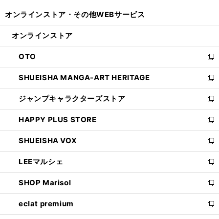
開
ウ
ウ
し
オンラインストア・
その他WEBサービス
く
で
ィ
い
開
ン
ウ
オンラインストア
く
ド
ィ
ウ
ン
OTO
で
ド
新
開
ウ
し
SHUEISHA MANGA-ART HERITAGE
く
で
い
新
開
ウ
し
ジャンプキャラクターズストア
く
ィ
い
新
ン
ウ
し
HAPPY PLUS STORE
ド
ィ
い
新
ウ
ン
ウ
し
SHUEISHA VOX
で
ド
ィ
い
新
開
ウ
ン
ウ
し
LEEマルシェ
く
で
ド
ィ
い
新
開
ウ
ン
ウ
し
SHOP Marisol
く
で
ド
ィ
い
新
開
ウ
ン
ウ
し
eclat premium
く
で
ド
ィ
い
新
開
ウ
ン
ウ
し