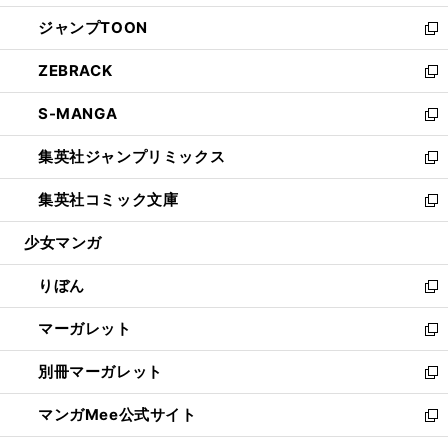
開
ウ
ン
ウ
し
ジャンプTOON
く
で
ド
ィ
い
新
開
ウ
ン
ウ
し
ZEBRACK
く
で
ド
ィ
い
新
開
ウ
ン
ウ
し
S-MANGA
く
で
ド
ィ
い
新
開
ウ
ン
ウ
し
集英社ジャンプリミックス
く
で
ド
ィ
い
新
開
ウ
ン
ウ
し
集英社コミック文庫
く
で
ド
ィ
い
新
開
ウ
ン
ウ
し
少女マンガ
く
で
ド
ィ
い
開
ウ
ン
ウ
りぼん
く
で
ド
ィ
新
開
ウ
ン
し
マーガレット
く
で
ド
い
新
開
ウ
ウ
し
別冊マーガレット
く
で
ィ
い
新
開
ン
ウ
し
マンガMee公式サイト
く
ド
ィ
い
新
ウ
ン
ウ
し