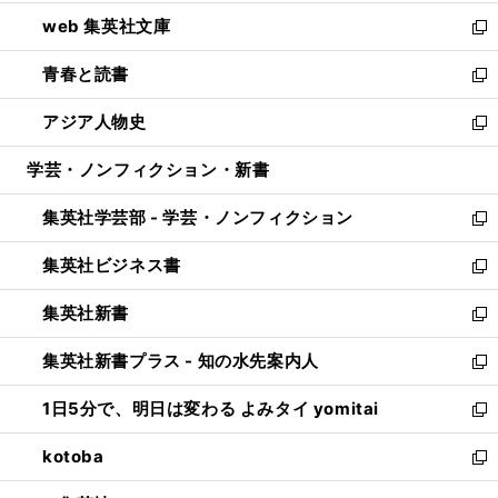
ン
ウ
し
web 集英社文庫
ド
ィ
い
新
ウ
ン
ウ
し
青春と読書
で
ド
ィ
い
新
開
ウ
ン
ウ
し
アジア人物史
く
で
ド
ィ
い
新
開
ウ
ン
ウ
し
学芸・ノンフィクション・新書
く
で
ド
ィ
い
開
ウ
ン
ウ
集英社学芸部 - 学芸・ノンフィクション
く
で
ド
ィ
新
開
ウ
ン
し
集英社ビジネス書
く
で
ド
い
新
開
ウ
ウ
し
集英社新書
く
で
ィ
い
新
開
ン
ウ
し
集英社新書プラス - 知の水先案内人
く
ド
ィ
い
新
ウ
ン
ウ
し
1日5分で、明日は変わる よみタイ yomitai
で
ド
ィ
い
新
開
ウ
ン
ウ
し
kotoba
く
で
ド
ィ
い
新
開
ウ
ン
ウ
し