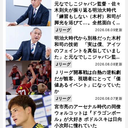
元なでしこジャパン監督・佐々
木則夫が振り返る明治大時代
「練習もしない（木村）和司が
脚光を浴びて...。全然面白くな
い４年間でした」
Jリーグ
2026.08.09更新
明治大時代から別格だった木村
和司の技術 「実は僕、アイツ
のフェイントを真似していまし
た」と元なでしこジャパン監
督・佐々木則夫
Jリーグ
2026.08.08更新
Ｊリーグ開幕戦は白熱の逆転劇
だが観客、視聴者にとって「価
値あるイベント」になっていた
か
Jリーグ
2026.08.07更新
宮市亮のアーセナル時代の同僚
ウォルコットは『ドラゴンボー
ル』が大好き ポドルスキは日向
小次郎に憧れていた