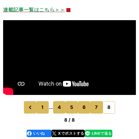
連載記事一覧はこちら＞＞
1
...
4
5
6
7
8
のページへ
前
8 / 8
いいね
Xでポストする
LINEで送る
line
faceboo
x
k