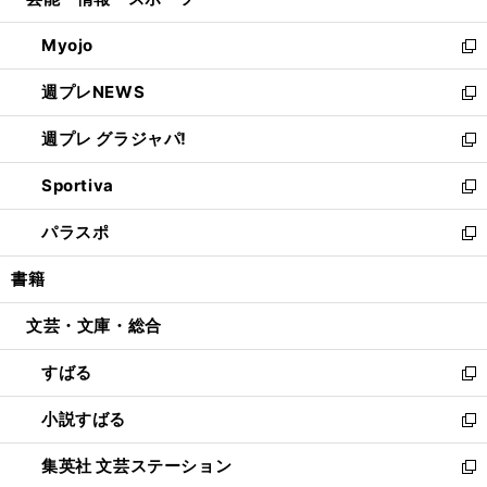
ド
ィ
い
開
ウ
ン
ウ
Myojo
く
で
ド
ィ
新
開
ウ
ン
し
週プレNEWS
く
で
ド
い
新
開
ウ
ウ
し
週プレ グラジャパ!
く
で
ィ
い
新
開
ン
ウ
し
Sportiva
く
ド
ィ
い
新
ウ
ン
ウ
し
パラスポ
で
ド
ィ
い
新
開
ウ
ン
ウ
し
書籍
く
で
ド
ィ
い
開
ウ
ン
ウ
文芸・文庫・総合
く
で
ド
ィ
開
ウ
ン
すばる
く
で
ド
新
開
ウ
し
小説すばる
く
で
い
新
開
ウ
し
集英社 文芸ステーション
く
ィ
い
新