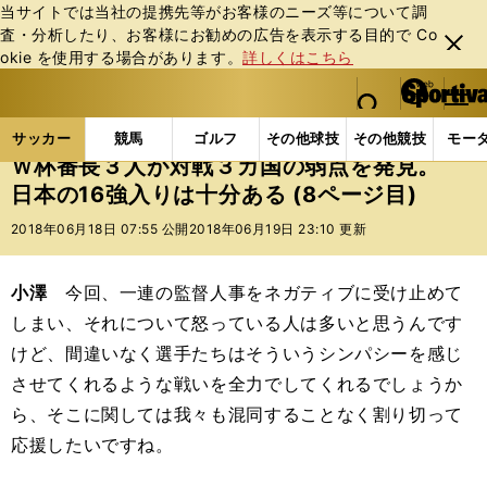
当サイトでは当社の提携先等がお客様のニーズ等について調
査・分析したり、お客様にお勧めの広告を表⽰する⽬的で Co
閉じ
okie を使⽤する場合があります。
詳しくはこちら
る
マイペ
web Sportiva (webスポルティーバ)
検索
メニュ
we
ー
サッカーの記事一覧
海外サッカー
海外サッカー
b
ジ
サッカー
競馬
ゴルフ
その他球技
その他競技
モー
ス
Ｗ杯番長３人が対戦３カ国の弱点を発見。
ポ
日本の16強入りは十分ある (8ページ目)
ル
テ
2018年06月18日 07:55 公開
2018年06月19日 23:10 更新
ィ
ー
バ
小澤
今回、一連の監督人事をネガティブに受け止めて
しまい、それについて怒っている人は多いと思うんです
けど、間違いなく選手たちはそういうシンパシーを感じ
させてくれるような戦いを全力でしてくれるでしょうか
ら、そこに関しては我々も混同することなく割り切って
応援したいですね。