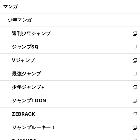
ン
く/
マンガ
ド
閉
ウ
じ
少年マンガ
で
る
開
週刊少年ジャンプ
く
新
し
ジャンプSQ
い
新
ウ
し
Vジャンプ
ィ
い
新
ン
ウ
し
最強ジャンプ
ド
ィ
い
新
ウ
ン
ウ
し
少年ジャンプ+
で
ド
ィ
い
新
開
ウ
ン
ウ
し
ジャンプTOON
く
で
ド
ィ
い
新
開
ウ
ン
ウ
し
ZEBRACK
く
で
ド
ィ
い
新
開
ウ
ン
ウ
し
ジャンプルーキー！
く
で
ド
ィ
い
新
開
ウ
ン
ウ
し