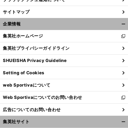
ド
。
、
サイトマップ
イツ撃破のメキシコ
６カ月前から研究し
王者相手でもビビらない
企業情報
開
く/
集英社ホームページ
新
閉
し
じ
集英社プライバシーガイドライン
い
る
ウ
SHUEISHA Privacy Guideline
ィ
ン
Setting of Cookies
ド
ウ
web Sportivaについて
で
開
Web Sportivaについてのお問い合わせ
く
新
し
広告についてのお問い合わせ
い
ウ
集英社サイト
ィ
開