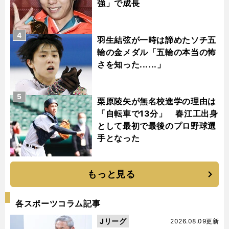
強」で成長
4
羽生結弦が一時は諦めたソチ五
輪の金メダル「五輪の本当の怖
さを知った......」
5
栗原陵矢が無名校進学の理由は
「自転車で13分」 春江工出身
として最初で最後のプロ野球選
手となった
もっと見る
各スポーツコラム記事
Jリーグ
2026.08.09更新