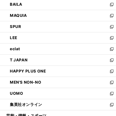
BAILA
く
ィ
い
新
ン
ウ
し
MAQUIA
ド
ィ
い
新
ウ
ン
ウ
し
SPUR
で
ド
ィ
い
新
開
ウ
ン
ウ
し
LEE
く
で
ド
ィ
い
新
開
ウ
ン
ウ
し
eclat
く
で
ド
ィ
い
新
開
ウ
ン
ウ
し
T JAPAN
く
で
ド
ィ
い
新
開
ウ
ン
ウ
し
HAPPY PLUS ONE
く
で
ド
ィ
い
新
開
ウ
ン
ウ
し
MEN'S NON-NO
く
で
ド
ィ
い
新
開
ウ
ン
ウ
し
UOMO
く
で
ド
ィ
い
新
開
ウ
ン
ウ
し
集英社オンライン
く
で
ド
ィ
い
新
開
ウ
ン
ウ
し
芸能・情報・スポーツ
く
で