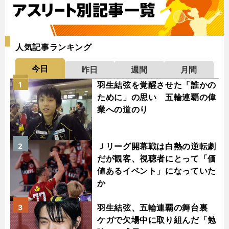
人気記事ランキング
今日
昨日
週間
月間
羽生結弦を覚醒させた「誰かの
1
ために」の思い 五輪連覇の偉
業への道のり
Ｊリーグ開幕戦は白熱の逆転劇
2
だが観客、視聴者にとって「価
値あるイベント」になっていた
か
羽生結弦、五輪連覇の舞台裏
3
ケガで欠場中に取り組んだ「勉