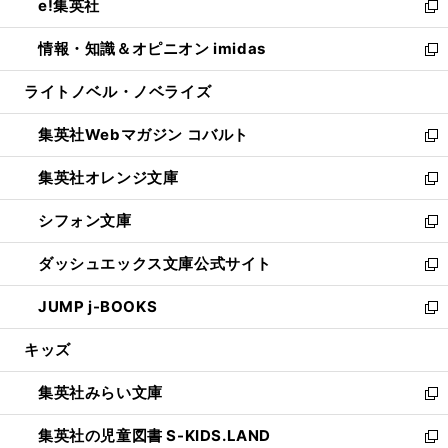
e!集英社
く
で
ド
ィ
い
新
開
ウ
ン
ウ
し
情報・知識＆オピニオン imidas
く
で
ド
ィ
い
新
開
ウ
ン
ウ
し
ライトノベル・ノベライズ
く
で
ド
ィ
い
開
ウ
ン
ウ
集英社Webマガジン コバルト
く
で
ド
ィ
新
開
ウ
ン
し
集英社オレンジ文庫
く
で
ド
い
新
開
ウ
ウ
し
シフォン文庫
く
で
ィ
い
新
開
ン
ウ
し
ダッシュエックス文庫公式サイト
く
ド
ィ
い
新
ウ
ン
ウ
し
JUMP j-BOOKS
で
ド
ィ
い
新
開
ウ
ン
ウ
し
キッズ
く
で
ド
ィ
い
開
ウ
ン
ウ
集英社みらい文庫
く
で
ド
ィ
新
開
ウ
ン
し
集英社の児童図書 S-KIDS.LAND
く
で
ド
い
新