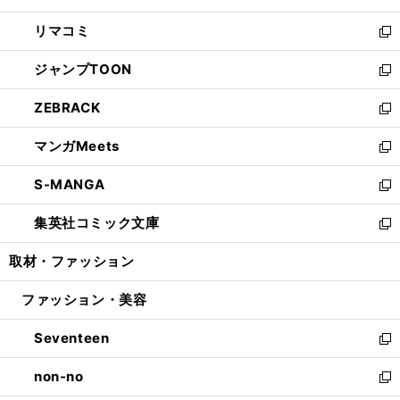
ウ
ン
ウ
し
リマコミ
で
ド
ィ
い
新
開
ウ
ン
ウ
し
ジャンプTOON
く
で
ド
ィ
い
新
開
ウ
ン
ウ
し
ZEBRACK
く
で
ド
ィ
い
新
開
ウ
ン
ウ
し
マンガMeets
く
で
ド
ィ
い
新
開
ウ
ン
ウ
し
S-MANGA
く
で
ド
ィ
い
新
開
ウ
ン
ウ
し
集英社コミック文庫
く
で
ド
ィ
い
新
開
ウ
ン
ウ
し
取材・ファッション
く
で
ド
ィ
い
開
ウ
ン
ウ
ファッション・美容
く
で
ド
ィ
開
ウ
ン
Seventeen
く
で
ド
新
開
ウ
し
non-no
く
で
い
新
開
ウ
し