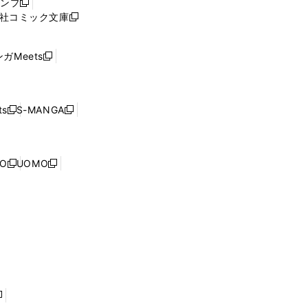
ャンプ
新
ィ
社コミック文庫
し
新
ン
い
し
ド
ウ
い
ウ
ガMeets
新
ィ
ウ
で
し
ン
ィ
開
い
ド
ン
く
ウ
ウ
ド
s
S-MANGA
新
新
ィ
で
ウ
し
し
ン
開
で
い
い
ド
く
開
ウ
ウ
ウ
NO
UOMO
く
新
新
ィ
ィ
で
し
し
ン
ン
開
い
い
ド
ド
く
ウ
ウ
ウ
ウ
ィ
ィ
で
で
ン
ン
開
開
ド
ド
く
く
ウ
ウ
で
で
開
開