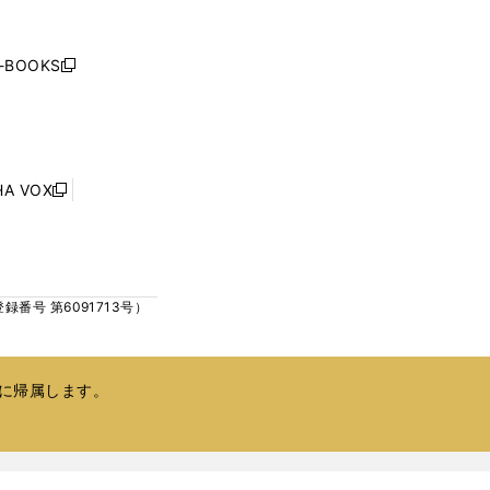
く
く
し
い
ウ
j-BOOKS
新
ィ
し
ン
い
ド
ウ
ウ
ィ
で
ン
HA VOX
開
新
ド
く
し
ウ
い
で
ウ
開
ィ
く
号 第6091713号）
ン
ド
ウ
で
に帰属します。
開
く