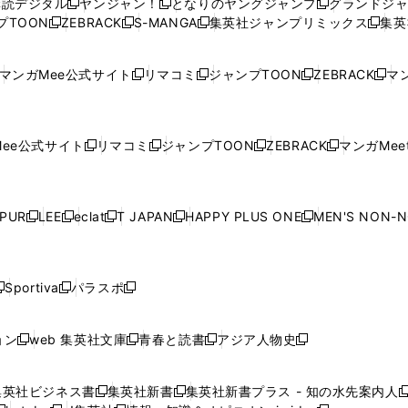
購読デジタル
ヤンジャン！
となりのヤングジャンプ
グランドジ
新
新
新
ィ
ィ
ウ
ィ
ィ
ィ
プTOON
ZEBRACK
S-MANGA
集英社ジャンプリミックス
集英
新
し
新
し
新
し
新
ン
ン
ィ
ン
ン
ン
し
い
し
い
し
い
し
ド
ド
ン
ド
ド
ド
い
ウ
い
ウ
い
ウ
い
ウ
ウ
ド
ウ
ウ
ウ
マンガMee公式サイト
リマコミ
ジャンプTOON
ZEBRACK
マン
新
新
新
新
ウ
ィ
ウ
ィ
ウ
ィ
ウ
で
で
ウ
で
で
で
し
し
し
し
し
ィ
ン
ィ
ン
ィ
ン
ィ
開
開
で
開
開
開
い
い
い
い
い
ン
ド
ン
ド
ン
ド
ン
く
く
開
く
く
く
ウ
ウ
ウ
ウ
ウ
ド
ウ
ド
ウ
ド
ウ
ド
ee公式サイト
リマコミ
ジャンプTOON
ZEBRACK
マンガMeet
く
新
新
新
新
ィ
ィ
ィ
ィ
ィ
ウ
で
ウ
で
ウ
で
ウ
し
し
し
し
ン
ン
ン
ン
ン
で
開
で
開
で
開
で
い
い
い
い
ド
ド
ド
ド
ド
開
く
開
く
開
く
開
ウ
ウ
ウ
ウ
ウ
ウ
ウ
ウ
ウ
PUR
LEE
eclat
T JAPAN
HAPPY PLUS ONE
MEN'S NON-
く
く
く
く
新
新
新
新
新
ィ
ィ
ィ
ィ
で
で
で
で
で
し
し
し
し
し
ン
ン
ン
ン
開
開
開
開
開
い
い
い
い
い
ド
ド
ド
ド
く
く
く
く
く
ウ
ウ
ウ
ウ
ウ
ウ
ウ
ウ
ウ
Sportiva
パラスポ
新
新
ィ
ィ
ィ
ィ
ィ
で
で
で
で
し
し
し
ン
ン
ン
ン
ン
開
開
開
開
い
い
い
ド
ド
ド
ド
ド
ョン
web 集英社文庫
青春と読書
アジア人物史
く
く
く
く
新
新
新
新
ウ
ウ
ウ
ウ
ウ
ウ
ウ
ウ
し
し
し
し
ィ
ィ
ィ
で
で
で
で
で
い
い
い
い
ン
ン
ン
集英社ビジネス書
集英社新書
集英社新書プラス - 知の水先案内人
開
開
開
開
開
新
新
新
ウ
ウ
ウ
ウ
ド
ド
ド