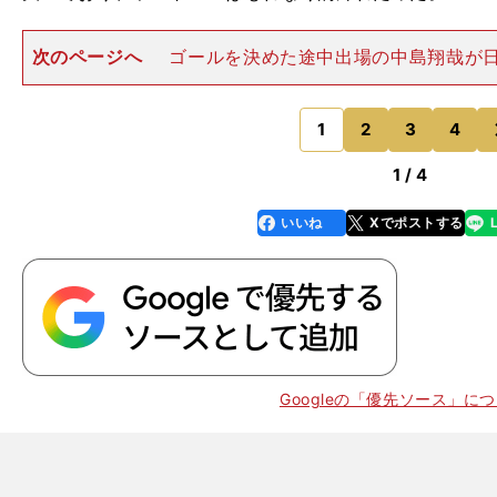
次のページへ
ゴールを決めた途中出場の中島翔哉が
評価されたようだが、日本が同点に追いつけたのは、マリ
明らかに混乱があったから。アフリカ最終予選でグルー
った相手との対戦だった
1
2
3
4
のページへ
1 / 4
いいね
Xでポストする
line
faceboo
x
k
Googleの「優先ソース」に
、