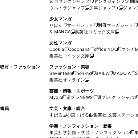
週刊ヤングジャンプ
ヤングジャンプ定期
新
く
開
ウ
ィ
ィ
ウ
ウルトラジャンプ
少年ジャンプ+
ジャン
新
し
新
く
ィ
ン
ン
ィ
し
い
し
ン
ド
ド
ン
少女マンガ
い
ウ
い
ド
ウ
ウ
ド
りぼん
マーガレット
別冊マーガレット
新
新
新
ウ
ィ
ウ
ウ
で
で
ウ
S-MANGA
集英社コミック文庫
し
新
し
新
ィ
ン
ィ
で
開
開
で
い
し
い
し
ン
ド
ン
女性マンガ
開
く
く
開
ウ
い
ウ
い
ド
ウ
ド
Cookie
Cocohana
office YOU
マンガM
く
く
新
新
新
ィ
ウ
ィ
ウ
ウ
で
ウ
集英社コミック文庫
し
新
し
し
ン
ィ
ン
ィ
で
開
で
い
し
い
い
ド
ン
ド
ン
取材・ファッション
ファッション・美容
開
く
開
ウ
い
ウ
ウ
ウ
ド
ウ
ド
Seventeen
non-no
BAILA
MAQUIA
S
く
く
新
新
新
新
ィ
ウ
ィ
ィ
で
ウ
で
ウ
集英社オンライン
し
新
し
し
し
ン
ィ
ン
ン
開
で
開
で
い
し
い
い
い
ド
ン
ド
ド
芸能・情報・スポーツ
く
開
く
開
ウ
い
ウ
ウ
ウ
ウ
ド
ウ
ウ
Myojo
週プレNEWS
週プレ グラジャパ!
く
く
新
新
新
ィ
ウ
ィ
ィ
ィ
で
ウ
で
で
し
し
ン
ィ
ン
ン
ン
書籍
文芸・文庫・総合
開
で
開
開
い
い
ド
ン
ド
ド
ド
すばる
小説すばる
集英社 文芸ステーシ
く
開
く
く
新
新
ウ
ウ
ウ
ド
ウ
ウ
ウ
く
し
し
ィ
ィ
学芸・ノンフィクション・新書
で
ウ
で
で
で
い
い
ン
ン
集英社学芸部 - 学芸・ノンフィクション
開
で
開
開
開
新
ウ
ウ
ド
ド