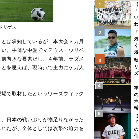
【
1
「
い
わ
ドリゲス
だ
「
2
気
とは承知しているが、本大会３カ月
く
きい。手薄な中盤でマテウス・ウリベ
浴
も前向きな要素だし、４年前、ラダメ
太
秋
3
ァ
リ
ことを思えば、現時点で主力にケガ人
ズ
4
を
宇
場で取材したというワーズウィック
の
地
輔
5
題
【
え、日本の戦いぶりが物足りなかった
「
られたが、全体としては攻撃の迫力を
の
仙