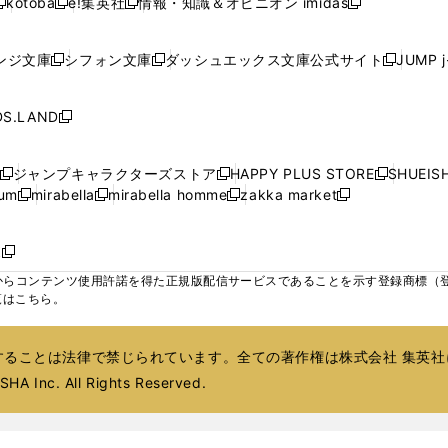
kotoba
e!集英社
情報・知識＆オピニオン imidas
く
く
く
く
く
新
し
新
し
新
ィ
ィ
ィ
ィ
ウ
ウ
ウ
し
し
い
し
い
し
ン
ン
ン
ン
で
で
で
い
い
ウ
い
ウ
い
ド
ド
ド
ド
ンジ文庫
シフォン文庫
ダッシュエックス文庫公式サイト
JUMP 
開
開
開
新
新
新
ウ
ウ
ィ
ウ
ィ
ウ
ウ
ウ
ウ
ウ
く
く
く
し
し
し
ィ
ィ
ン
ィ
ン
ィ
で
で
で
で
い
い
い
ン
ン
ド
ン
ド
ン
S.LAND
開
開
開
開
新
ウ
ウ
ウ
ド
ド
ウ
ド
ウ
ド
く
く
く
く
し
ィ
ィ
ィ
ウ
ウ
で
ウ
で
ウ
い
ン
ン
ン
ジャンプキャラクターズストア
HAPPY PLUS STORE
SHUEIS
で
で
開
で
開
で
新
新
新
ウ
ド
ド
ド
ium
mirabella
mirabella homme
zakka market
開
開
く
開
く
開
し
新
新
新
し
新
し
ィ
ウ
ウ
ウ
く
く
く
く
い
し
し
い
し
し
い
ン
で
で
で
ウ
い
い
ウ
い
い
ウ
ド
ボ
開
開
開
新
ィ
ウ
ウ
ィ
ウ
ウ
ィ
ウ
く
く
く
し
らコンテンツ使用許諾を得た正規版配信サービスであることを示す登録商標（登録番
ン
ィ
ィ
ン
ィ
ィ
ン
で
い
覧はこちら。
ド
ン
ン
ド
ン
ン
ド
開
ウ
ウ
ド
ド
ウ
ド
ド
ウ
く
ィ
で
ウ
ウ
で
ウ
ウ
で
ることは法律で禁じられています。全ての著作権は株式会社 集英社
ン
開
で
で
開
で
で
開
ド
HA Inc. All Rights Reserved.
く
開
開
く
開
開
く
ウ
く
く
く
く
で
開