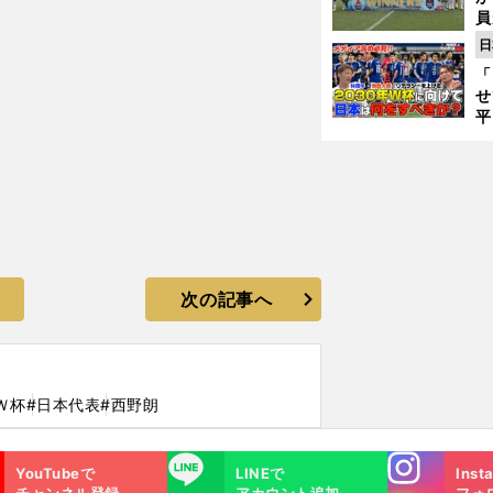
員
み
日
「
せ
平
2
プ
べ
次の記事へ
Ｗ杯
#日本代表
#西野朗
Instagra
LINE
YouTubeで
LINEで
Inst
m
チャンネル登録
アカウント追加
フォ