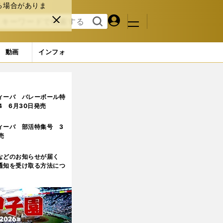
る場合がありま
マイペ
閉じ
検索
メニュ
ー
る
す
ジ
る
動画
インフォ
」
ィーバ バレーボール特
.4 6月30日発売
ィーバ 部活特集号 3
売
などのお知らせが届く
通知を受け取る方法につ