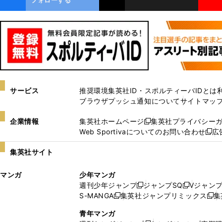
サービス
推奨環境
集英社ID・スポルティーバIDとは
ブラウザプッシュ通知について
サイトマッ
企業情報
集英社ホームページ
集英社プライバシー
新
Web Sportivaについてのお問い合わせ
広
し
新
い
し
集英社サイト
ウ
い
ィ
ウ
マンガ
少年マンガ
ン
ィ
週刊少年ジャンプ
ジャンプSQ
Vジャン
ド
ン
新
新
S-MANGA
集英社ジャンプリミックス
集
ウ
ド
新
し
し
新
で
ウ
し
い
い
し
青年マンガ
開
で
い
ウ
ウ
い