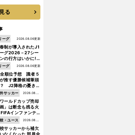
す"日本一1000日計
"のすべて
見る
事
リーグ
2026.08.06更新
春制が導入されたJ1
ーグ2026－27シー
ンの行方はいかに!?
５人の識者が全順位
リーグ
2026.08.06更新
大胆予想
1全順位予想 識者５
が推す優勝候補筆頭
？ J2降格の憂き目
遭いそうな３クラブ
外サッカー
2026.08.05
は？
ワールドカップ売却
更新
画」は断念も残る火
 FIFAインファンテ
ーノ会長体制に何が
校・ユース
2026.08.05
きているのか
校サッカーから補欠
更新
前
いなくなった 部員全
へ