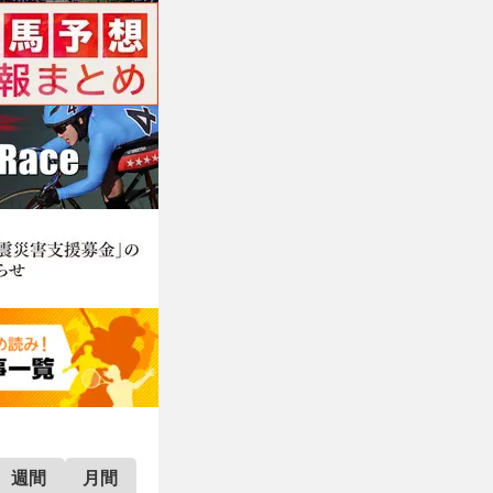
週間
月間