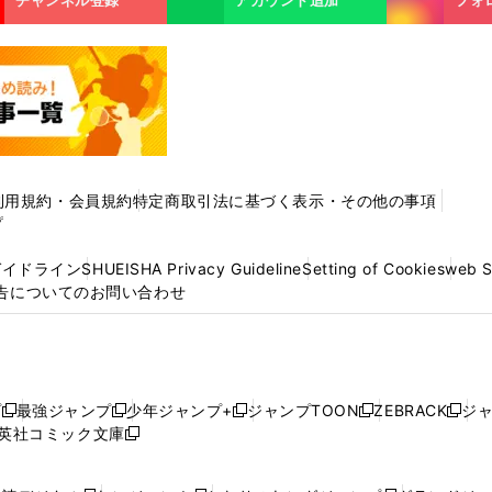
利用規約・会員規約
特定商取引法に基づく表示・その他の事項
プ
ガイドライン
SHUEISHA Privacy Guideline
Setting of Cookies
web 
告についてのお問い合わせ
プ
最強ジャンプ
少年ジャンプ+
ジャンプTOON
ZEBRACK
ジ
新
新
新
新
新
英社コミック文庫
し
新
し
し
し
し
い
い
し
い
い
い
ウ
ウ
い
ウ
ウ
ウ