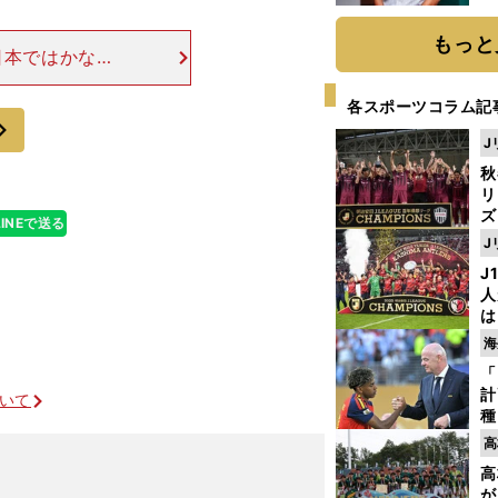
か
画
もっと
日本ではかなり
のGKとDFに
プ最下位に終わ
各スポーツコラム記
次
J
秋
リ
ズ
LINEで送る
J
を
J
人
は
に
海
と
「
計
ついて
種
ィ
高
起
高
ロナウドとベイルもレアルを去るのか
が