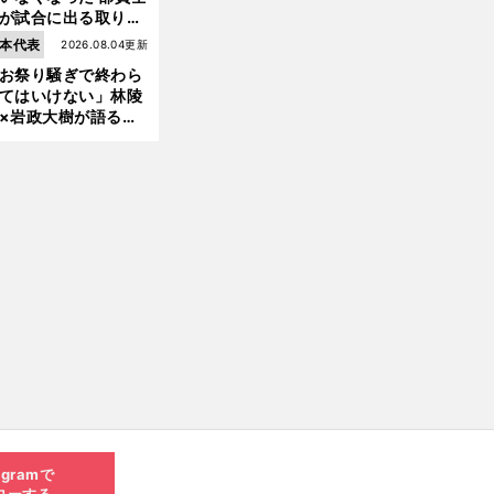
が試合に出る取り組
が進んでいる
本代表
2026.08.04更新
お祭り騒ぎで終わら
てはいけない」林陵
×岩政大樹が語る、
030年ワールドカッ
へ日本が積み上げる
きもの
agramで
ローする