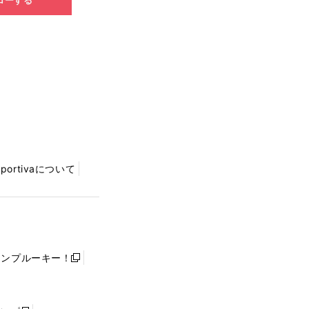
Sportivaについて
ャンプルーキー！
新
し
い
ウ