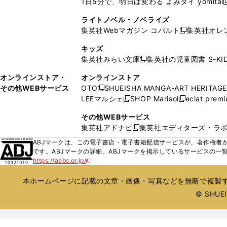
1日5分で、明日は変わる よみタイ yomitai
く
開
く
く
く
し
新
ィ
ィ
ウ
ウ
く
い
ン
ン
ライトノベル・ノベライズ
で
で
ウ
ド
ド
集英社Webマガジン コバルト
集英社オレ
開
開
新
ィ
ウ
ウ
く
く
し
ン
キッズ
で
で
い
ド
集英社みらい文庫
集英社の児童図書 S-KID
開
開
新
ウ
ウ
く
く
し
ィ
オンラインストア・
オンラインストア
で
い
ン
その他WEBサービス
OTO
SHUEISHA MANGA-ART HERITAGE
開
新
ウ
ド
LEEマルシェ
SHOP Marisol
eclat prem
く
し
新
新
ィ
ウ
い
し
し
ン
その他WEBサービス
で
ウ
い
い
ド
集英社アドナビ
集英社エディターズ・ラ
開
新
ィ
ウ
ウ
ウ
く
し
ABJマークは、この電子書店・電子書籍配信サービスが、著作権者か
ン
ィ
ィ
で
い
です。ABJマークの詳細、ABJマークを掲示しているサービスの一
ド
ン
ン
開
https://aebs.or.jp/
ウ
新
ウ
ド
ド
く
し
ィ
で
ウ
ウ
い
本ホームページに記載の文章・画像・写真などを無断で複製す
ン
開
で
で
ウ
ド
© SHUEIS
ィ
く
開
開
ン
ウ
く
く
ド
で
ウ
開
で