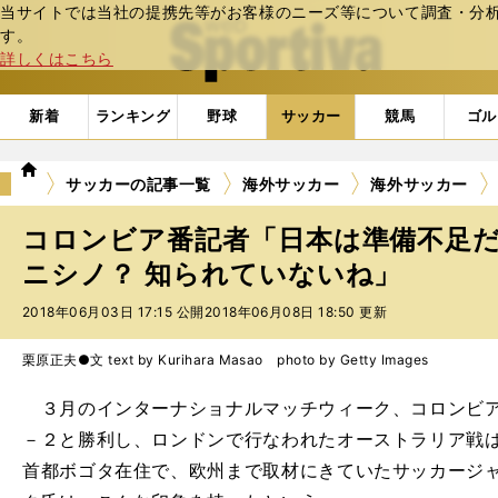
当サイトでは当社の提携先等がお客様のニーズ等について調査・分析し
web Sportiva (webスポルティーバ)
す。
詳しくはこちら
新着
ランキング
野球
サッカー
競馬
ゴル
we
サッカーの記事一覧
海外サッカー
海外サッカー
b
ス
コロンビア番記者「日本は準備不足
ポ
ル
ニシノ？ 知られていないね」
テ
2018年06月03日 17:15 公開
2018年06月08日 18:50 更新
ィ
ー
バ
栗原正夫●文 text by Kurihara Masao photo by Getty Images
３月のインターナショナルマッチウィーク、コロンビア
－２と勝利し、ロンドンで行なわれたオーストラリア戦
首都ボゴタ在住で、欧州まで取材にきていたサッカージ