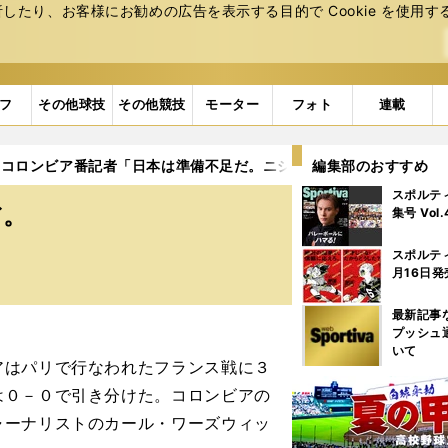
たり、お客様にお勧めの広告を表⽰する⽬的で Cookie を使⽤す
フ
その他球技
その他競技
モーター
フォト
連載
コロンビア番記者「日本は準備不足だ。ニシノ？ 知られていないね
編集部のおすすめ
スポルテ
だ。
集号 Vol
スポルテ
月16日発
最新記事
プッシュ
いて
はパリで行なわれたフランス戦に３
は０－０で引き分けた。コロンビアの
ャーナリストのカール・ワーズウィッ