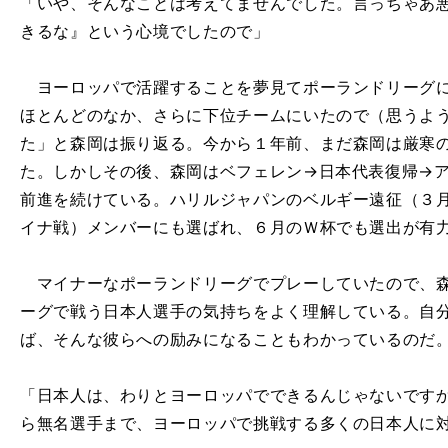
「いや、そんなことは考えてませんでした。言っちゃあ
きるな』という心境でしたので」
ヨーロッパで活躍することを夢見てポーランドリーグに
ほとんどのなか、さらに下位チームにいたので（思うよ
た」と森岡は振り返る。今から１年前、まだ森岡は厳寒の
た。しかしその後、森岡はベフェレン→日本代表復帰→
前進を続けている。ハリルジャパンのベルギー遠征（３月
イナ戦）メンバーにも選ばれ、６月のＷ杯でも選出が有
マイナーなポーランドリーグでプレーしていたので、森
ーグで戦う日本人選手の気持ちをよく理解している。自
ば、そんな彼らへの励みになることもわかっているのだ
「日本人は、わりとヨーロッパでできるんじゃないです
ら無名選手まで、ヨーロッパで挑戦する多くの日本人に