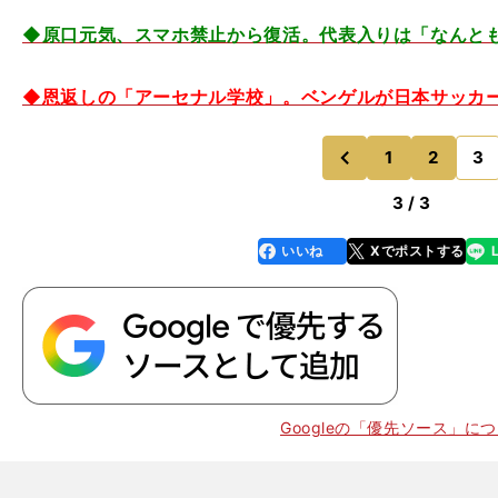
◆原口元気、スマホ禁止から復活。代表入りは「なんともア
◆恩返しの「アーセナル学校」。ベンゲルが日本サッカ
1
2
3
のページへ
前
3 / 3
いいね
Xでポストする
line
faceboo
x
k
Googleの「優先ソース」に