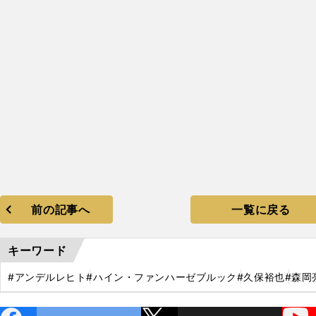
前の記事へ
一覧に戻る
キーワード
#アンデルレヒト
#ハイン・ファンハーゼブルック
#久保裕也
#森岡
ebo
X
YouTube