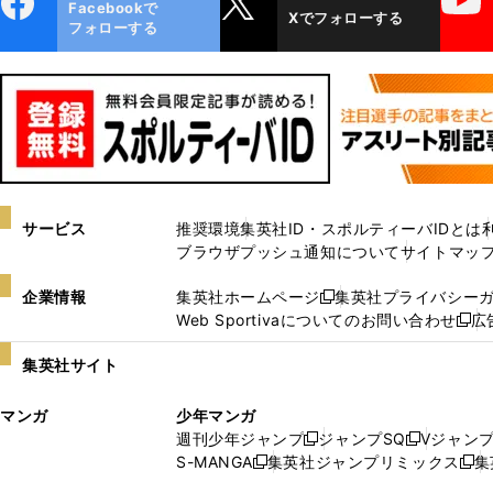
Facebookで
Xでフォローする
ok
フォローする
サービス
推奨環境
集英社ID・スポルティーバIDとは
ブラウザプッシュ通知について
サイトマッ
企業情報
集英社ホームページ
集英社プライバシー
新
Web Sportivaについてのお問い合わせ
広
し
新
い
し
集英社サイト
ウ
い
ィ
ウ
マンガ
少年マンガ
ン
ィ
週刊少年ジャンプ
ジャンプSQ
Vジャン
ド
ン
新
新
S-MANGA
集英社ジャンプリミックス
集
ウ
ド
新
し
し
新
で
ウ
し
い
い
し