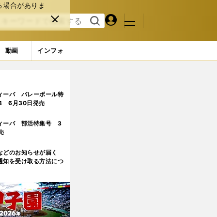
る場合がありま
マイペ
閉じ
検索
メニュ
ー
る
す
ジ
る
動画
インフォ
出世
3ページ目
ィーバ バレーボール特
.4 6月30日発売
ィーバ 部活特集号 3
売
などのお知らせが届く
通知を受け取る方法につ