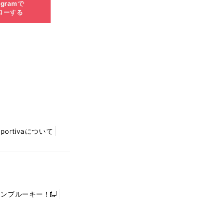
agramで
ローする
Sportivaについて
ャンプルーキー！
新
し
い