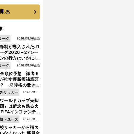
見る
事
リーグ
2026.08.06更新
春制が導入されたJ1
ーグ2026－27シー
ンの行方はいかに!?
５人の識者が全順位
リーグ
2026.08.06更新
大胆予想
1全順位予想 識者５
が推す優勝候補筆頭
？ J2降格の憂き目
遭いそうな３クラブ
外サッカー
2026.08.05
は？
ワールドカップ売却
更新
画」は断念も残る火
 FIFAインファンテ
ーノ会長体制に何が
校・ユース
2026.08.05
きているのか
校サッカーから補欠
更新
いなくなった 部員全
バ
、