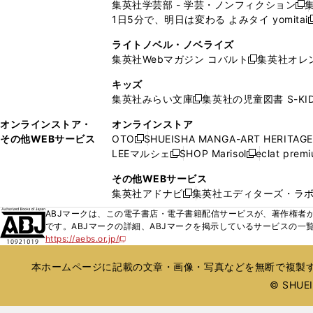
ン
ン
集英社学芸部 - 学芸・ノンフィクション
開
で
開
開
開
新
ウ
ウ
ド
ド
1日5分で、明日は変わる よみタイ yomitai
く
開
く
く
く
し
新
ィ
ィ
ウ
ウ
く
い
ン
ン
ライトノベル・ノベライズ
で
で
ウ
ド
ド
集英社Webマガジン コバルト
集英社オレ
開
開
新
ィ
ウ
ウ
く
く
し
ン
キッズ
で
で
い
ド
集英社みらい文庫
集英社の児童図書 S-KID
開
開
新
ウ
ウ
く
く
し
ィ
オンラインストア・
オンラインストア
で
い
ン
その他WEBサービス
OTO
SHUEISHA MANGA-ART HERITAGE
開
新
ウ
ド
LEEマルシェ
SHOP Marisol
eclat prem
く
し
新
新
ィ
ウ
い
し
し
ン
その他WEBサービス
で
ウ
い
い
ド
集英社アドナビ
集英社エディターズ・ラ
開
新
ィ
ウ
ウ
ウ
く
し
ABJマークは、この電子書店・電子書籍配信サービスが、著作権者か
ン
ィ
ィ
で
い
です。ABJマークの詳細、ABJマークを掲示しているサービスの一
ド
ン
ン
開
https://aebs.or.jp/
ウ
新
ウ
ド
ド
く
し
ィ
で
ウ
ウ
い
本ホームページに記載の文章・画像・写真などを無断で複製す
ン
開
で
で
ウ
ド
© SHUEIS
ィ
く
開
開
ン
ウ
く
く
ド