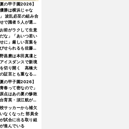
夏の甲子園2026】
優勝は横浜じゃな
」 波乱必至の組み合
せで識者５人が選ん
優勝校はここだ！
お前がラクして生意
だな」「あいつ若い
せに」厳しい言葉を
びせられるも佐藤慎
郎が貫いた誇りとフ
野昌磨は本田真凜と
ンへの思い
アイスダンスで新境
を切り開く 高橋大
の証言とも重なる課
と楽しさ
夏の甲子園2026】
青春って密なので」
原点はあの夏の惨敗
台育英・須江航が明
す"日本一1000日計
校サッカーから補欠
"のすべて
いなくなった 部員全
が試合に出る取り組
が進んでいる