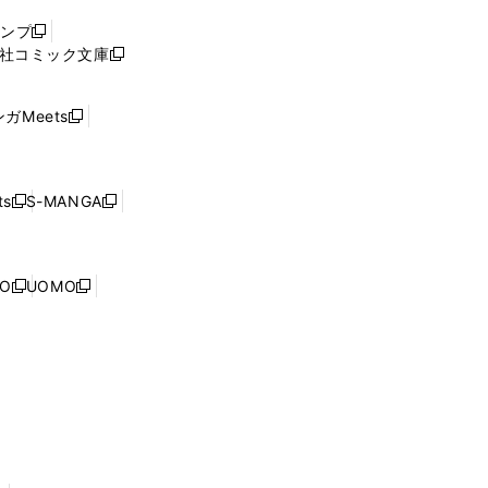
ウ
ャンプ
新
ィ
社コミック文庫
し
新
ン
い
し
ド
ウ
い
ウ
ガMeets
新
ィ
ウ
で
し
ン
ィ
開
い
ド
ン
く
ウ
ウ
ド
s
S-MANGA
新
新
ィ
で
ウ
し
し
ン
開
で
い
い
ド
く
開
ウ
ウ
ウ
NO
UOMO
く
新
新
ィ
ィ
で
し
し
ン
ン
開
い
い
ド
ド
く
ウ
ウ
ウ
ウ
ィ
ィ
で
で
ン
ン
開
開
ド
ド
く
く
ウ
ウ
で
で