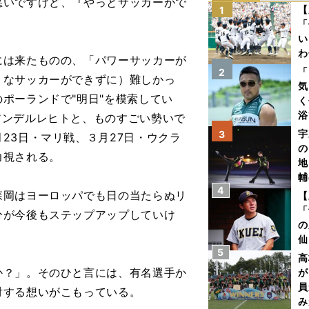
悪いですけど、『やっとサッカーがで
【
1
「
い
わ
は来たものの、「パワーサッカーが
だ
「
2
うなサッカーができずに）難しかっ
気
ポーランドで"明日"を模索してい
く
浴
アンデルレヒトと、ものすごい勢いで
太
宇
3
23日・マリ戦、３月27日・ウクラ
ァ
の
力視される。
地
輔
4
題
岡はヨーロッパでも日の当たらぬリ
【
「
分が今後もステップアップしていけ
の
。
仙
5
か
高
画
か？」。そのひと言には、有名選手か
が
員
対する想いがこもっている。
み