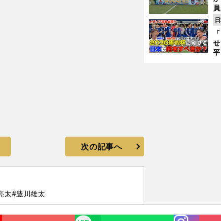
員
み
日
「
せ
平
2
プ
べ
次の記事へ
亮太
#豊川雄太
Instagra
LINE