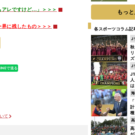
レですけど...」＞＞＞
もっと
ー界に残したもの＞＞＞
各スポーツコラム記
J
秋
リ
ズ
J
LINEで送る
を
J
人
は
に
海
と
「
計
種
ついて
ィ
高
起
高
が