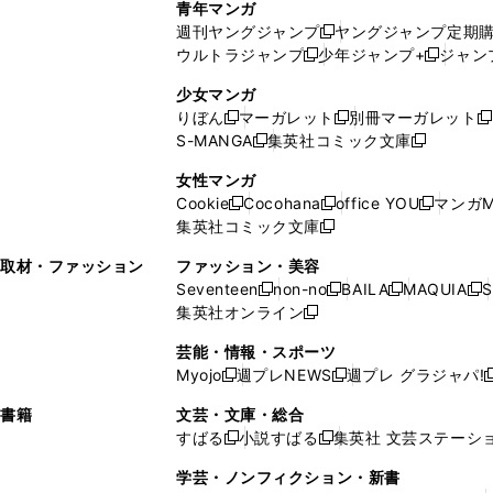
青年マンガ
開
で
い
ウ
ウ
い
週刊ヤングジャンプ
ヤングジャンプ定期
新
く
開
ウ
ィ
ィ
ウ
ウルトラジャンプ
少年ジャンプ+
ジャン
新
し
新
く
ィ
ン
ン
ィ
し
い
し
ン
ド
ド
ン
少女マンガ
い
ウ
い
ド
ウ
ウ
ド
りぼん
マーガレット
別冊マーガレット
新
新
新
ウ
ィ
ウ
ウ
で
で
ウ
S-MANGA
集英社コミック文庫
し
新
し
新
ィ
ン
ィ
で
開
開
で
い
し
い
し
ン
ド
ン
女性マンガ
開
く
く
開
ウ
い
ウ
い
ド
ウ
ド
Cookie
Cocohana
office YOU
マンガM
く
く
新
新
新
ィ
ウ
ィ
ウ
ウ
で
ウ
集英社コミック文庫
し
新
し
し
ン
ィ
ン
ィ
で
開
で
い
し
い
い
ド
ン
ド
ン
取材・ファッション
ファッション・美容
開
く
開
ウ
い
ウ
ウ
ウ
ド
ウ
ド
Seventeen
non-no
BAILA
MAQUIA
S
く
く
新
新
新
新
ィ
ウ
ィ
ィ
で
ウ
で
ウ
集英社オンライン
し
新
し
し
し
ン
ィ
ン
ン
開
で
開
で
い
し
い
い
い
ド
ン
ド
ド
芸能・情報・スポーツ
く
開
く
開
ウ
い
ウ
ウ
ウ
ウ
ド
ウ
ウ
Myojo
週プレNEWS
週プレ グラジャパ!
く
く
新
新
新
ィ
ウ
ィ
ィ
ィ
で
ウ
で
で
し
し
ン
ィ
ン
ン
ン
書籍
文芸・文庫・総合
開
で
開
開
い
い
ド
ン
ド
ド
ド
すばる
小説すばる
集英社 文芸ステーシ
く
開
く
く
新
新
ウ
ウ
ウ
ド
ウ
ウ
ウ
く
し
し
ィ
ィ
学芸・ノンフィクション・新書
で
ウ
で
で
で
い
い