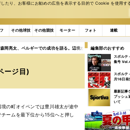
たり、お客様にお勧めの広告を表⽰する⽬的で Cookie を使⽤す
フ
その他球技
その他競技
モーター
フォト
連載
森岡亮太、ベルギーでの成功を語る。辺境からＷ杯へ、すさまじい
編集部のおすすめ
スポルテ
。
集号 Vol
ページ目)
スポルテ
月16日発
最新記事
プッシュ
いて
境の町オイペンでは豊川雄太が途中
チームを最下位から15位へと押し