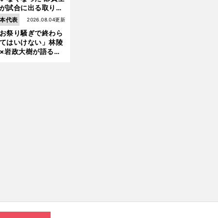
ルサ
開始２分で45本のパス成功→メッシの一撃→チェルシー崩壊
が試合に出る取り組
が進んでいる
本代表
2026.08.04更新
お祭り騒ぎで終わら
てはいけない」林陵
×岩政大樹が語る、
030年ワールドカッ
へ日本が積み上げる
きもの