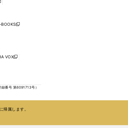
開
開
く
く
し
い
ウ
j-BOOKS
新
ィ
し
ン
い
ド
ウ
ウ
ィ
で
ン
HA VOX
開
新
ド
く
し
ウ
い
で
ウ
開
ィ
く
号 第6091713号）
ン
ド
ウ
で
に帰属します。
開
く