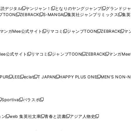
ウ
ウ
い
ウ
ウ
ウ
購読デジタル
ヤンジャン！
となりのヤングジャンプ
グランドジ
新
新
新
ィ
ィ
ウ
ィ
ィ
ィ
プTOON
ZEBRACK
S-MANGA
集英社ジャンプリミックス
集英
新
し
新
し
新
し
新
ン
ン
ィ
ン
ン
ン
し
い
し
い
し
い
し
ド
ド
ン
ド
ド
ド
い
ウ
い
ウ
い
ウ
い
ウ
ウ
ド
ウ
ウ
ウ
マンガMee公式サイト
リマコミ
ジャンプTOON
ZEBRACK
マン
新
新
新
新
ウ
ィ
ウ
ィ
ウ
ィ
ウ
で
で
ウ
で
で
で
し
し
し
し
し
ィ
ン
ィ
ン
ィ
ン
ィ
開
開
で
開
開
開
い
い
い
い
い
ン
ド
ン
ド
ン
ド
ン
く
く
開
く
く
く
ウ
ウ
ウ
ウ
ウ
ド
ウ
ド
ウ
ド
ウ
ド
ee公式サイト
リマコミ
ジャンプTOON
ZEBRACK
マンガMeet
く
新
新
新
新
ィ
ィ
ィ
ィ
ィ
ウ
で
ウ
で
ウ
で
ウ
し
し
し
し
ン
ン
ン
ン
ン
で
開
で
開
で
開
で
い
い
い
い
ド
ド
ド
ド
ド
開
く
開
く
開
く
開
ウ
ウ
ウ
ウ
ウ
ウ
ウ
ウ
ウ
PUR
LEE
eclat
T JAPAN
HAPPY PLUS ONE
MEN'S NON-
く
く
く
く
新
新
新
新
新
ィ
ィ
ィ
ィ
で
で
で
で
で
し
し
し
し
し
ン
ン
ン
ン
開
開
開
開
開
い
い
い
い
い
ド
ド
ド
ド
く
く
く
く
く
ウ
ウ
ウ
ウ
ウ
ウ
ウ
ウ
ウ
Sportiva
パラスポ
新
新
ィ
ィ
ィ
ィ
ィ
で
で
で
で
し
し
し
ン
ン
ン
ン
ン
開
開
開
開
い
い
い
ド
ド
ド
ド
ド
ョン
web 集英社文庫
青春と読書
アジア人物史
く
く
く
く
新
新
新
新
ウ
ウ
ウ
ウ
ウ
ウ
ウ
ウ
し
し
し
し
ィ
ィ
ィ
で
で
で
で
で
い
い
い
い