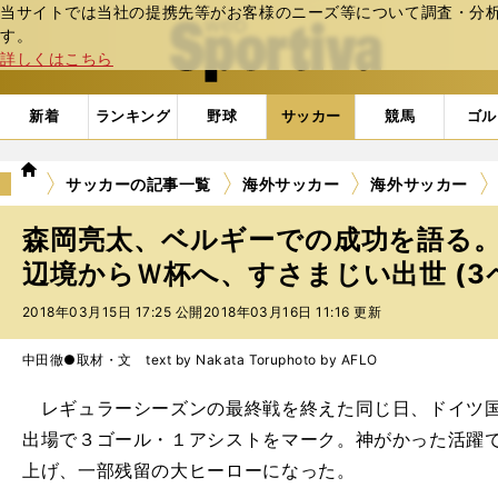
当サイトでは当社の提携先等がお客様のニーズ等について調査・分析し
web Sportiva (webスポルティーバ)
す。
詳しくはこちら
新着
ランキング
野球
サッカー
競馬
ゴル
we
サッカーの記事一覧
海外サッカー
海外サッカー
b
ス
森岡亮太、ベルギーでの成功を語る
ポ
ル
辺境からＷ杯へ、すさまじい出世 (3
テ
2018年03月15日 17:25 公開
2018年03月16日 11:16 更新
ィ
ー
バ
中田徹●取材・文 text by Nakata Toru
photo by AFLO
レギュラーシーズンの最終戦を終えた同じ日、ドイツ国
出場で３ゴール・１アシストをマーク。神がかった活躍で
上げ、一部残留の大ヒーローになった。