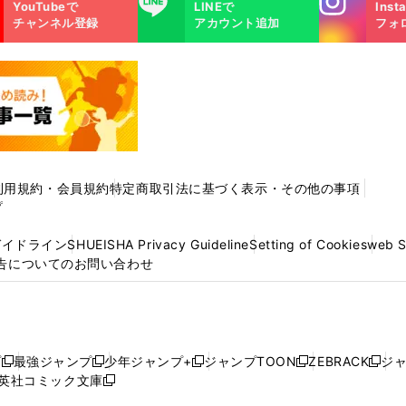
YouTubeで
LINEで
Inst
m
チャンネル登録
アカウント追加
フォ
利用規約・会員規約
特定商取引法に基づく表示・その他の事項
プ
ガイドライン
SHUEISHA Privacy Guideline
Setting of Cookies
web 
告についてのお問い合わせ
プ
最強ジャンプ
少年ジャンプ+
ジャンプTOON
ZEBRACK
ジ
新
新
新
新
新
英社コミック文庫
し
新
し
し
し
し
い
い
し
い
い
い