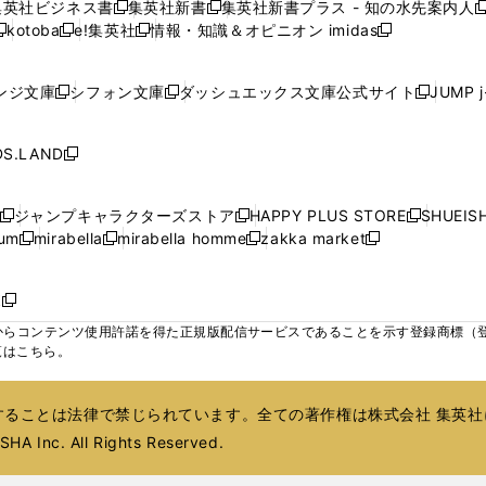
ン
ン
ン
集英社ビジネス書
集英社新書
集英社新書プラス - 知の水先案内人
開
開
開
開
開
新
新
新
ウ
ウ
ウ
ウ
ド
ド
ド
kotoba
e!集英社
情報・知識＆オピニオン imidas
く
く
く
く
く
新
し
新
し
新
ィ
ィ
ィ
ィ
ウ
ウ
ウ
し
し
い
し
い
し
ン
ン
ン
ン
で
で
で
い
い
ウ
い
ウ
い
ド
ド
ド
ド
ンジ文庫
シフォン文庫
ダッシュエックス文庫公式サイト
JUMP 
開
開
開
新
新
新
ウ
ウ
ィ
ウ
ィ
ウ
ウ
ウ
ウ
ウ
く
く
く
し
し
し
ィ
ィ
ン
ィ
ン
ィ
で
で
で
で
い
い
い
ン
ン
ド
ン
ド
ン
S.LAND
開
開
開
開
新
ウ
ウ
ウ
ド
ド
ウ
ド
ウ
ド
く
く
く
く
し
ィ
ィ
ィ
ウ
ウ
で
ウ
で
ウ
い
ン
ン
ン
ジャンプキャラクターズストア
HAPPY PLUS STORE
SHUEIS
で
で
開
で
開
で
新
新
新
ウ
ド
ド
ド
ium
mirabella
mirabella homme
zakka market
開
開
く
開
く
開
し
新
新
新
し
新
し
ィ
ウ
ウ
ウ
く
く
く
く
い
し
し
い
し
し
い
ン
で
で
で
ウ
い
い
ウ
い
い
ウ
ド
ボ
開
開
開
新
ィ
ウ
ウ
ィ
ウ
ウ
ィ
ウ
く
く
く
し
らコンテンツ使用許諾を得た正規版配信サービスであることを示す登録商標（登録番
ン
ィ
ィ
ン
ィ
ィ
ン
で
い
覧はこちら。
ド
ン
ン
ド
ン
ン
ド
開
ウ
ウ
ド
ド
ウ
ド
ド
ウ
く
ィ
で
ウ
ウ
で
ウ
ウ
で
ることは法律で禁じられています。全ての著作権は株式会社 集英社
ン
開
で
で
開
で
で
開
ド
HA Inc. All Rights Reserved.
く
開
開
く
開
開
く
ウ
く
く
く
く