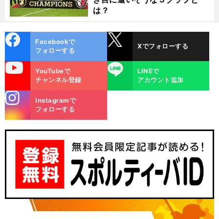
は？
cebo
X
Facebookで
Xでフォローする
ok
フォローする
uTube
LINE
YouTubeで
LINEで
チャンネル登録
アカウント追加
stagra
Instagramで
m
フォローする