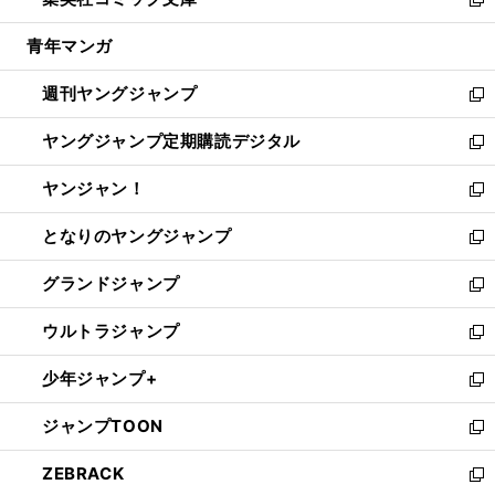
ド
ィ
い
新
開
ウ
ン
ウ
し
青年マンガ
く
で
ド
ィ
い
開
ウ
ン
ウ
週刊ヤングジャンプ
く
で
ド
ィ
新
開
ウ
ン
し
ヤングジャンプ定期購読デジタル
く
で
ド
い
新
開
ウ
ウ
し
ヤンジャン！
く
で
ィ
い
新
開
ン
ウ
し
となりのヤングジャンプ
く
ド
ィ
い
新
ウ
ン
ウ
し
グランドジャンプ
で
ド
ィ
い
新
開
ウ
ン
ウ
し
ウルトラジャンプ
く
で
ド
ィ
い
新
開
ウ
ン
ウ
し
少年ジャンプ+
く
で
ド
ィ
い
新
開
ウ
ン
ウ
し
ジャンプTOON
く
で
ド
ィ
い
新
開
ウ
ン
ウ
し
ZEBRACK
く
で
ド
ィ
い
新