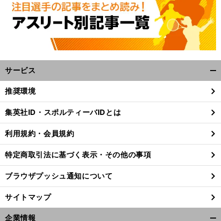
サービス
開
く/
推奨環境
閉
じ
集英社ID・スポルティーバIDとは
る
利用規約・会員規約
特定商取引法に基づく表示・その他の事項
ブラウザプッシュ通知について
サイトマップ
。
ス
」
企業情報
前