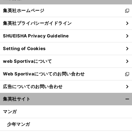
開
へ
45
く/
集英社ホームページ
新
閉
し
じ
集英社プライバシーガイドライン
い
る
ウ
SHUEISHA Privacy Guideline
ィ
ン
Setting of Cookies
ド
ウ
web Sportivaについて
で
開
Web Sportivaについてのお問い合わせ
く
新
し
広告についてのお問い合わせ
い
ウ
集英社サイト
ィ
開
ン
く/
マンガ
ド
閉
ウ
じ
少年マンガ
で
る
開