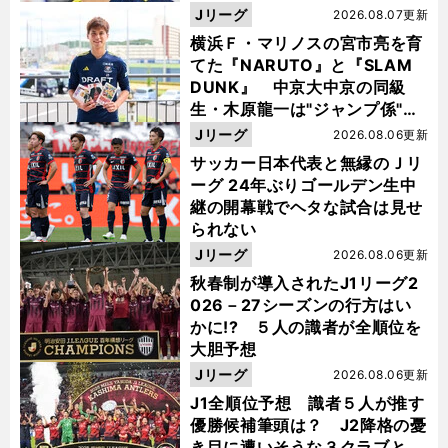
Jリーグ
2026.08.07更新
横浜Ｆ・マリノスの宮市亮を育
てた『NARUTO』と『SLAM
DUNK』 中京大中京の同級
生・木原龍一は"ジャンプ係"だ
った
Jリーグ
2026.08.06更新
サッカー日本代表と無縁のＪリ
ーグ 24年ぶりゴールデン生中
継の開幕戦でヘタな試合は見せ
られない
Jリーグ
2026.08.06更新
秋春制が導入されたJ1リーグ2
026－27シーズンの行方はい
かに!? ５人の識者が全順位を
大胆予想
Jリーグ
2026.08.06更新
J1全順位予想 識者５人が推す
優勝候補筆頭は？ J2降格の憂
き目に遭いそうな３クラブと