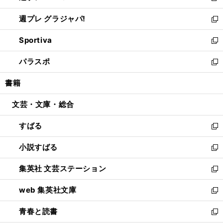
開
ウ
ウ
し
週プレ グラジャパ!
く
で
ィ
い
新
開
ン
ウ
し
Sportiva
く
ド
ィ
い
新
ウ
ン
ウ
し
パラスポ
で
ド
ィ
い
新
開
ウ
ン
ウ
し
書籍
く
で
ド
ィ
い
開
ウ
ン
ウ
文芸・文庫・総合
く
で
ド
ィ
開
ウ
ン
すばる
く
で
ド
新
開
ウ
し
小説すばる
く
で
い
新
開
ウ
し
集英社 文芸ステーション
く
ィ
い
新
ン
ウ
し
web 集英社文庫
ド
ィ
い
新
ウ
ン
ウ
し
青春と読書
で
ド
ィ
い
新
開
ウ