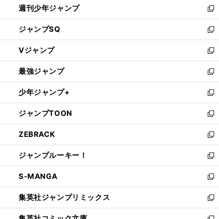
週刊少年ジャンプ
く
新
し
ジャンプSQ
い
新
ウ
し
Vジャンプ
ィ
い
新
ン
ウ
し
最強ジャンプ
ド
ィ
い
新
ウ
ン
ウ
し
少年ジャンプ+
で
ド
ィ
い
新
開
ウ
ン
ウ
し
ジャンプTOON
く
で
ド
ィ
い
新
開
ウ
ン
ウ
し
ZEBRACK
く
で
ド
ィ
い
新
開
ウ
ン
ウ
し
ジャンプルーキー！
く
で
ド
ィ
い
新
開
ウ
ン
ウ
し
S-MANGA
く
で
ド
ィ
い
新
開
ウ
ン
ウ
し
集英社ジャンプリミックス
く
で
ド
ィ
い
新
開
ウ
ン
ウ
し
集英社コミック文庫
く
で