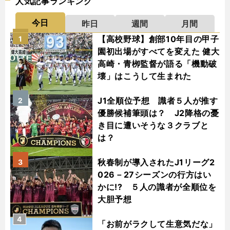
人気記事ランキング
今日
昨日
週間
月間
【高校野球】創部10年目の甲子
1
園初出場がすべてを変えた 健大
高崎・青栁監督が語る「機動破
壊」はこうして生まれた
J1全順位予想 識者５人が推す
2
優勝候補筆頭は？ J2降格の憂
き目に遭いそうな３クラブと
は？
秋春制が導入されたJ1リーグ2
3
026－27シーズンの行方はい
かに!? ５人の識者が全順位を
大胆予想
4
「お前がラクして生意気だな」