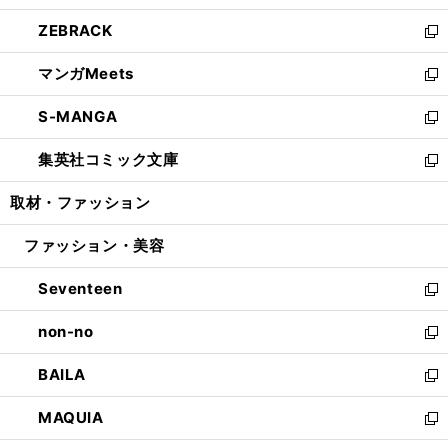
開
ウ
ン
ウ
し
ZEBRACK
く
で
ド
ィ
い
新
開
ウ
ン
ウ
し
マンガMeets
く
で
ド
ィ
い
新
開
ウ
ン
ウ
し
S-MANGA
く
で
ド
ィ
い
新
開
ウ
ン
ウ
し
集英社コミック文庫
く
で
ド
ィ
い
新
開
ウ
ン
ウ
し
取材・ファッション
く
で
ド
ィ
い
開
ウ
ン
ウ
ファッション・美容
く
で
ド
ィ
開
ウ
ン
Seventeen
く
で
ド
新
開
ウ
し
non-no
く
で
い
新
開
ウ
し
BAILA
く
ィ
い
新
ン
ウ
し
MAQUIA
ド
ィ
い
新
ウ
ン
ウ
し