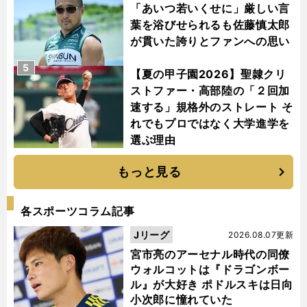
「あいつ若いくせに」厳しい言
葉を浴びせられるも佐藤慎太郎
が貫いた誇りとファンへの思い
5
【夏の甲子園2026】聖隷クリ
ストファー・高部陸の「２回加
速する」規格外のストレート そ
れでもプロではなく大学進学を
選ぶ理由
もっと見る
各スポーツコラム記事
Jリーグ
2026.08.07更新
宮市亮のアーセナル時代の同僚
ウォルコットは『ドラゴンボー
ル』が大好き ポドルスキは日向
小次郎に憧れていた