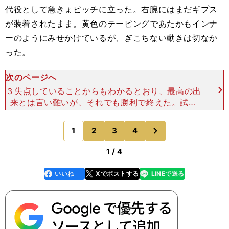
代役として急きょピッチに立った。右腕にはまだギプス
が装着されたまま。黄色のテーピングであたかもインナ
ーのようにみせかけているが、ぎこちない動きは切なか
った。
次のページへ
３失点していることからもわかるとおり、最高の出
来とは言い難いが、それでも勝利で終えた。試合
後、サポーターにあいさつに行ったバルトラは、声
援に耳を傾けながら長袖のインナーでそっと涙をぬ
次
1
2
3
4
のページへ
ぐっていた。香川が
1 / 4
いいね
Xでポストする
LINEで送る
line
faceboo
x
k