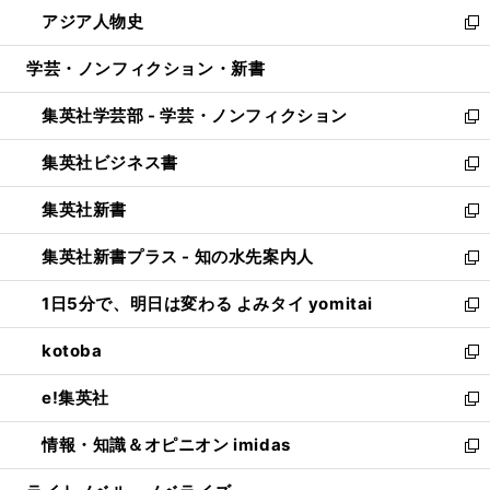
ン
ウ
し
アジア人物史
く
で
ド
ィ
い
新
開
ウ
ン
ウ
し
学芸・ノンフィクション・新書
く
で
ド
ィ
い
開
ウ
ン
ウ
集英社学芸部 - 学芸・ノンフィクション
く
で
ド
ィ
新
開
ウ
ン
し
集英社ビジネス書
く
で
ド
い
新
開
ウ
ウ
し
集英社新書
く
で
ィ
い
新
開
ン
ウ
し
集英社新書プラス - 知の水先案内人
く
ド
ィ
い
新
ウ
ン
ウ
し
1日5分で、明日は変わる よみタイ yomitai
で
ド
ィ
い
新
開
ウ
ン
ウ
し
kotoba
く
で
ド
ィ
い
新
開
ウ
ン
ウ
し
e!集英社
く
で
ド
ィ
い
新
開
ウ
ン
ウ
し
情報・知識＆オピニオン imidas
く
で
ド
ィ
い
新
開
ウ
ン
ウ
し