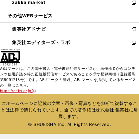
zakka market
く
で
ド
ィ
い
新
開
ウ
ン
ウ
し
その他WEBサービス
く
で
ド
ィ
い
開
ウ
ン
ウ
集英社アドナビ
く
で
ド
ィ
新
開
ウ
ン
し
集英社エディターズ・ラボ
く
で
ド
い
新
開
ウ
ウ
し
く
で
ィ
い
開
ン
ウ
ABJマークは、この電子書店・電子書籍配信サービスが、著作権者からコンテ
く
ド
ィ
ンツ使用許諾を得た正規版配信サービスであることを示す登録商標（登録番号
ウ
ン
第6091713号）です。ABJマークの詳細、ABJマークを掲示しているサービス
で
ド
の一覧はこちら。
開
ウ
https://aebs.or.jp/
新
く
で
し
い
開
本ホームページに記載の文章・画像・写真などを無断で複製するこ
ウ
く
とは法律で禁じられています。全ての著作権は株式会社 集英社に帰
ィ
属します。
ン
ド
© SHUEISHA Inc. All Rights Reserved.
ウ
で
開