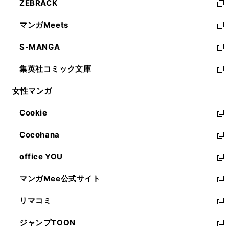
ZEBRACK
く
で
ド
ィ
い
新
開
ウ
ン
ウ
し
マンガMeets
く
で
ド
ィ
い
新
開
ウ
ン
ウ
し
S-MANGA
く
で
ド
ィ
い
新
開
ウ
ン
ウ
し
集英社コミック文庫
く
で
ド
ィ
い
新
開
ウ
ン
ウ
し
女性マンガ
く
で
ド
ィ
い
開
ウ
ン
ウ
Cookie
く
で
ド
ィ
新
開
ウ
ン
し
Cocohana
く
で
ド
い
新
開
ウ
ウ
し
office YOU
く
で
ィ
い
新
開
ン
ウ
し
マンガMee公式サイト
く
ド
ィ
い
新
ウ
ン
ウ
し
リマコミ
で
ド
ィ
い
新
開
ウ
ン
ウ
し
ジャンプTOON
く
で
ド
ィ
い
新