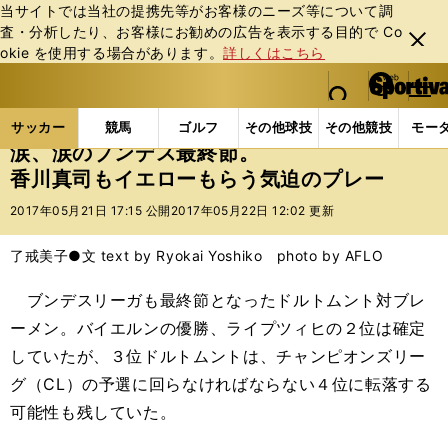
当サイトでは当社の提携先等がお客様のニーズ等について調
査・分析したり、お客様にお勧めの広告を表⽰する⽬的で Co
閉じ
okie を使⽤する場合があります。
詳しくはこちら
る
マイペ
web Sportiva (webスポルティーバ)
検索
メニュ
we
ー
サッカーの記事一覧
海外サッカー
海外サッカー
b
ジ
サッカー
競馬
ゴルフ
その他球技
その他競技
モー
ス
涙、涙のブンデス最終節。
ポ
香川真司もイエローもらう気迫のプレー
ル
テ
2017年05月21日 17:15 公開
2017年05月22日 12:02 更新
ィ
ー
了戒美子●文 text by Ryokai Yoshiko photo by AFLO
バ
ブンデスリーガも最終節となったドルトムント対ブレ
ーメン。バイエルンの優勝、ライプツィヒの２位は確定
していたが、３位ドルトムントは、チャンピオンズリー
グ（CL）の予選に回らなければならない４位に転落する
可能性も残していた。