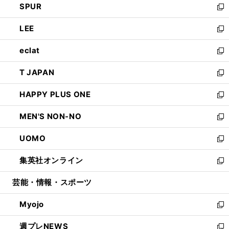
SPUR
で
ド
ィ
い
新
開
ウ
ン
ウ
し
LEE
く
で
ド
ィ
い
新
開
ウ
ン
ウ
し
eclat
く
で
ド
ィ
い
新
開
ウ
ン
ウ
し
T JAPAN
く
で
ド
ィ
い
新
開
ウ
ン
ウ
し
HAPPY PLUS ONE
く
で
ド
ィ
い
新
開
ウ
ン
ウ
し
MEN'S NON-NO
く
で
ド
ィ
い
新
開
ウ
ン
ウ
し
UOMO
く
で
ド
ィ
い
新
開
ウ
ン
ウ
し
集英社オンライン
く
で
ド
ィ
い
新
開
ウ
ン
ウ
し
芸能・情報・スポーツ
く
で
ド
ィ
い
開
ウ
ン
ウ
Myojo
く
で
ド
ィ
新
開
ウ
ン
し
週プレNEWS
く
で
ド
い
新