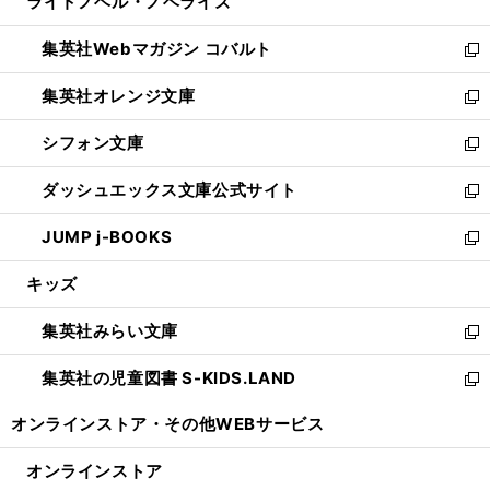
ライトノベル・ノベライズ
く
で
ド
ィ
い
開
ウ
ン
ウ
集英社Webマガジン コバルト
く
で
ド
ィ
新
開
ウ
ン
し
集英社オレンジ文庫
く
で
ド
い
新
開
ウ
ウ
し
シフォン文庫
く
で
ィ
い
新
開
ン
ウ
し
ダッシュエックス文庫公式サイト
く
ド
ィ
い
新
ウ
ン
ウ
し
JUMP j-BOOKS
で
ド
ィ
い
新
開
ウ
ン
ウ
し
キッズ
く
で
ド
ィ
い
開
ウ
ン
ウ
集英社みらい文庫
く
で
ド
ィ
新
開
ウ
ン
し
集英社の児童図書 S-KIDS.LAND
く
で
ド
い
新
開
ウ
ウ
し
オンラインストア・
その他WEBサービス
く
で
ィ
い
開
ン
ウ
オンラインストア
く
ド
ィ