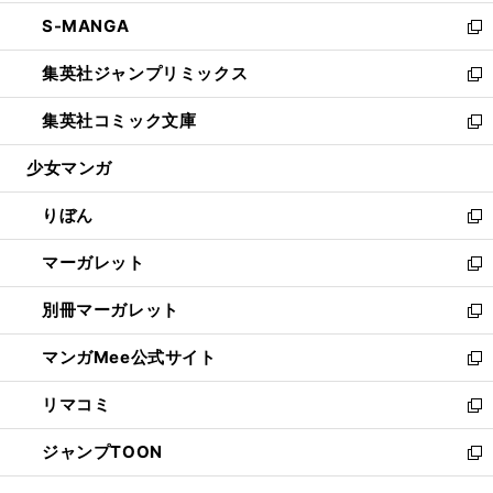
開
ウ
ン
ウ
し
S-MANGA
く
で
ド
ィ
い
新
開
ウ
ン
ウ
し
集英社ジャンプリミックス
く
で
ド
ィ
い
新
開
ウ
ン
ウ
し
集英社コミック文庫
く
で
ド
ィ
い
新
開
ウ
ン
ウ
し
少女マンガ
く
で
ド
ィ
い
開
ウ
ン
ウ
りぼん
く
で
ド
ィ
新
開
ウ
ン
し
マーガレット
く
で
ド
い
新
開
ウ
ウ
し
別冊マーガレット
く
で
ィ
い
新
開
ン
ウ
し
マンガMee公式サイト
く
ド
ィ
い
新
ウ
ン
ウ
し
リマコミ
で
ド
ィ
い
新
開
ウ
ン
ウ
し
ジャンプTOON
く
で
ド
ィ
い
新
開
ウ
ン
ウ
し