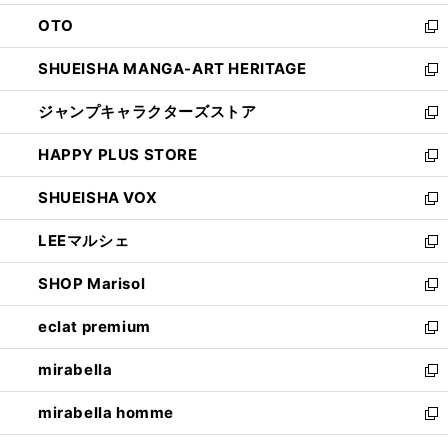
ウ
ン
OTO
で
ド
新
開
ウ
し
SHUEISHA MANGA-ART HERITAGE
く
で
い
新
開
ウ
し
ジャンプキャラクターズストア
く
ィ
い
新
ン
ウ
し
HAPPY PLUS STORE
ド
ィ
い
新
ウ
ン
ウ
し
SHUEISHA VOX
で
ド
ィ
い
新
開
ウ
ン
ウ
し
LEEマルシェ
く
で
ド
ィ
い
新
開
ウ
ン
ウ
し
SHOP Marisol
く
で
ド
ィ
い
新
開
ウ
ン
ウ
し
eclat premium
く
で
ド
ィ
い
新
開
ウ
ン
ウ
し
mirabella
く
で
ド
ィ
い
新
開
ウ
ン
ウ
し
mirabella homme
く
で
ド
ィ
い
新
開
ウ
ン
ウ
し