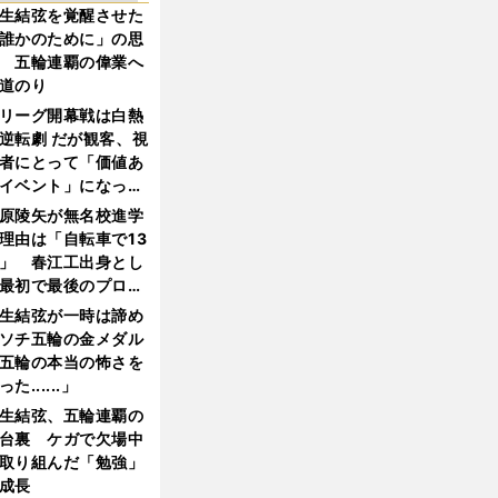
生結弦を覚醒させた
誰かのために」の思
 五輪連覇の偉業へ
道のり
リーグ開幕戦は白熱
逆転劇 だが観客、視
者にとって「価値あ
イベント」になって
たか
原陵矢が無名校進学
理由は「自転車で13
」 春江工出身とし
最初で最後のプロ野
選手となった
生結弦が一時は諦め
ソチ五輪の金メダル
五輪の本当の怖さを
った......」
生結弦、五輪連覇の
台裏 ケガで欠場中
取り組んだ「勉強」
成長