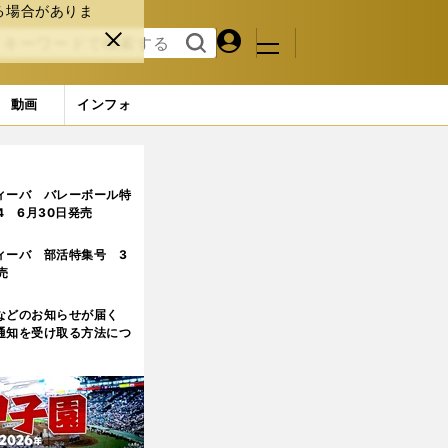
る場合がありま
マイペ
閉じ
検索
メニュ
ー
る
す
ジ
る
動画
インフォ
試練
ィーバ バレーボール特
.4 6月30日発売
ィーバ 部活特集号 3
売
などのお知らせが届く
通知を受け取る方法につ