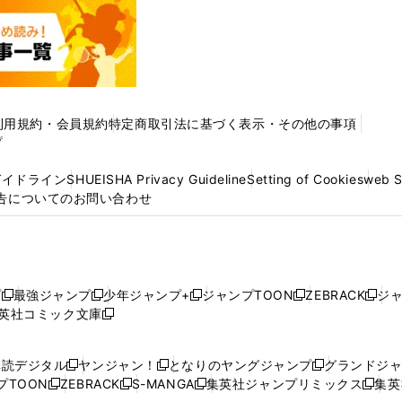
利用規約・会員規約
特定商取引法に基づく表示・その他の事項
プ
ガイドライン
SHUEISHA Privacy Guideline
Setting of Cookies
web 
告についてのお問い合わせ
プ
最強ジャンプ
少年ジャンプ+
ジャンプTOON
ZEBRACK
ジ
新
新
新
新
新
英社コミック文庫
し
新
し
し
し
し
い
い
し
い
い
い
ウ
ウ
い
ウ
ウ
ウ
購読デジタル
ヤンジャン！
となりのヤングジャンプ
グランドジ
新
新
新
ィ
ィ
ウ
ィ
ィ
ィ
プTOON
ZEBRACK
S-MANGA
集英社ジャンプリミックス
集英
新
し
新
し
新
し
新
ン
ン
ィ
ン
ン
ン