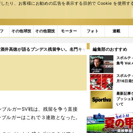
たり、お客様にお勧めの広告を表⽰する⽬的で Cookie を使⽤す
フ
その他球技
その他競技
モーター
フォト
連載
酒井高徳が語るブンデス残留争い。名門キャプテンとしての重責と
編集部のおすすめ
スポルテ
集号 Vol
スポルテ
月16日発
最新記事
プッシュ
いて
ブルガーSV戦は、残留を争う直接
ンブルガーはこれで３連敗となった。