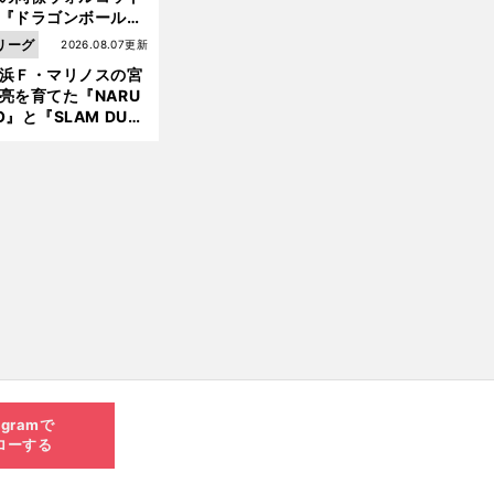
『ドラゴンボール』
大好き ポドルスキは
リーグ
2026.08.07更新
向小次郎に憧れてい
浜Ｆ・マリノスの宮
亮を育てた『NARU
O』と『SLAM DUN
』 中京大中京の同
生・木原龍一は"ジ
ンプ係"だった
agramで
ローする