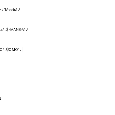
い
し
ド
ウ
い
ウ
ガMeets
新
ィ
ウ
で
し
ン
ィ
開
い
ド
ン
く
ウ
ウ
ド
s
S-MANGA
新
新
ィ
で
ウ
し
し
ン
開
で
い
い
ド
く
開
ウ
ウ
ウ
NO
UOMO
く
新
新
ィ
ィ
で
し
し
ン
ン
開
い
い
ド
ド
く
ウ
ウ
ウ
ウ
ィ
ィ
で
で
ン
ン
開
開
ド
ド
く
く
ウ
ウ
で
で
開
開
く
く
し
い