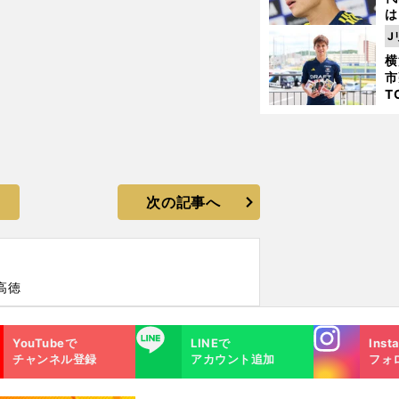
は
が
J
日
横
た
市
T
K
級
ャ
次の記事へ
高徳
Instagra
LINE
YouTubeで
LINEで
Inst
m
チャンネル登録
アカウント追加
フォ