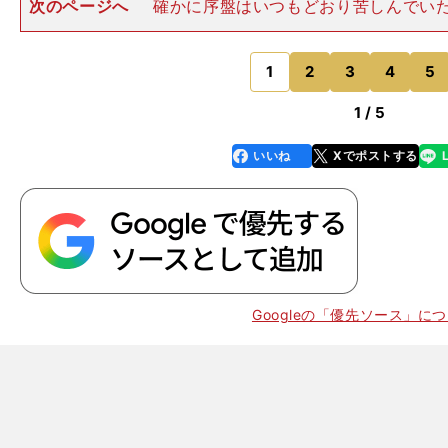
次のページへ
確かに序盤はいつもどおり苦しんでいた
のＷ杯予選後、マルクス・ギズドル監督は、いわばカン
を主将に抜擢した。しかも公式サイトなどで大々的に
た。 その効果は抜群だっ
1
2
3
4
5
のページへ
1 / 5
いいね
Xでポストする
line
faceboo
x
k
Googleの「優先ソース」に
、
させて