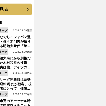
見る
事
リーグ
2026.08.09更新
なでしこジャパン監
・佐々木則夫が振り
る明治大時代「練習
しない（木村）和司
リーグ
2026.08.09更新
脚光を浴びて...。全
治大時代から別格だ
面白くない４年間で
った木村和司の技術
た」
実は僕、アイツのフ
イントを真似してい
リーグ
2026.08.08更新
した」と元なでしこ
リーグ開幕戦は白熱
ャパン監督・佐々木
逆転劇 だが観客、視
夫
者にとって「価値あ
イベント」になって
リーグ
2026.08.07更新
たか
前
へ
市亮のアーセナル時
の同僚ウォルコット