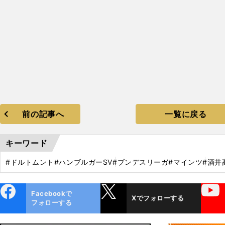
前の記事へ
一覧に戻る
キーワード
#ドルトムント
#ハンブルガーSV
#ブンデスリーガ
#マインツ
#酒井
ebo
X
YouTube
Facebookで
Xでフォローする
ok
フォローする