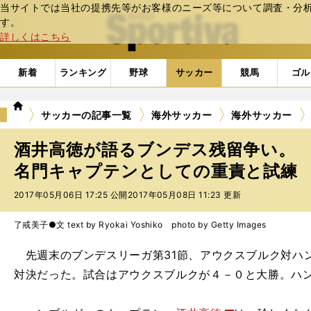
当サイトでは当社の提携先等がお客様のニーズ等について調査・分析し
web Sportiva (webスポルティーバ)
す。
詳しくはこちら
新着
ランキング
野球
サッカー
競馬
ゴル
we
サッカーの記事一覧
海外サッカー
海外サッカー
b
ス
酒井高徳が語るブンデス残留争い。
ポ
ル
名門キャプテンとしての重責と試練
テ
2017年05月06日 17:25 公開
2017年05月08日 11:23 更新
ィ
ー
バ
了戒美子●文 text by Ryokai Yoshiko photo by Getty Images
先週末のブンデスリーガ第31節、アウクスブルク対ハン
対決だった。試合はアウクスブルクが４－０と大勝。ハ