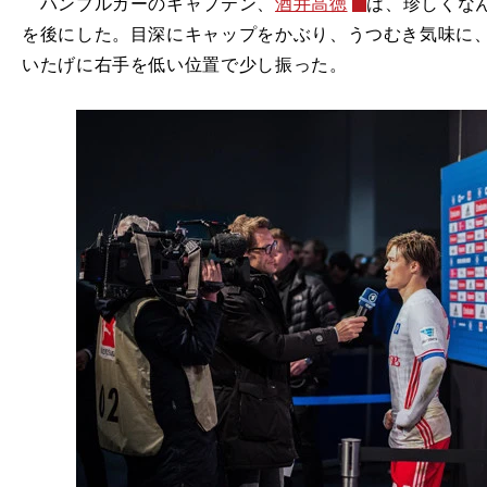
ハンブルガーのキャプテン、
酒井高徳
は、珍しくな
を後にした。目深にキャップをかぶり、うつむき気味に
いたげに右手を低い位置で少し振った。