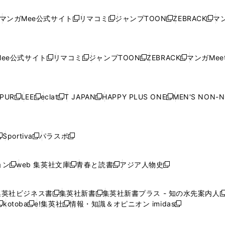
し
い
し
い
し
い
し
ド
ド
ン
ド
ド
ド
い
ウ
い
ウ
い
ウ
い
ウ
ウ
ド
ウ
ウ
ウ
マンガMee公式サイト
リマコミ
ジャンプTOON
ZEBRACK
マン
新
新
新
新
ウ
ィ
ウ
ィ
ウ
ィ
ウ
で
で
ウ
で
で
で
し
し
し
し
し
ィ
ン
ィ
ン
ィ
ン
ィ
開
開
で
開
開
開
い
い
い
い
い
ン
ド
ン
ド
ン
ド
ン
く
く
開
く
く
く
ウ
ウ
ウ
ウ
ウ
ド
ウ
ド
ウ
ド
ウ
ド
ee公式サイト
リマコミ
ジャンプTOON
ZEBRACK
マンガMeet
く
新
新
新
新
ィ
ィ
ィ
ィ
ィ
ウ
で
ウ
で
ウ
で
ウ
し
し
し
し
ン
ン
ン
ン
ン
で
開
で
開
で
開
で
い
い
い
い
ド
ド
ド
ド
ド
開
く
開
く
開
く
開
ウ
ウ
ウ
ウ
ウ
ウ
ウ
ウ
ウ
PUR
LEE
eclat
T JAPAN
HAPPY PLUS ONE
MEN'S NON-
く
く
く
く
新
新
新
新
新
ィ
ィ
ィ
ィ
で
で
で
で
で
し
し
し
し
し
ン
ン
ン
ン
開
開
開
開
開
い
い
い
い
い
ド
ド
ド
ド
く
く
く
く
く
ウ
ウ
ウ
ウ
ウ
ウ
ウ
ウ
ウ
Sportiva
パラスポ
新
新
ィ
ィ
ィ
ィ
ィ
で
で
で
で
し
し
し
ン
ン
ン
ン
ン
開
開
開
開
い
い
い
ド
ド
ド
ド
ド
ョン
web 集英社文庫
青春と読書
アジア人物史
く
く
く
く
新
新
新
新
ウ
ウ
ウ
ウ
ウ
ウ
ウ
ウ
し
し
し
し
ィ
ィ
ィ
で
で
で
で
で
い
い
い
い
ン
ン
ン
集英社ビジネス書
集英社新書
集英社新書プラス - 知の水先案内人
開
開
開
開
開
新
新
新
ウ
ウ
ウ
ウ
ド
ド
ド
kotoba
e!集英社
情報・知識＆オピニオン imidas
く
く
く
く
く
新
し
新
し
新
ィ
ィ
ィ
ィ
ウ
ウ
ウ
し
し
い
し
い
し
ン
ン
ン
ン
で
で
で