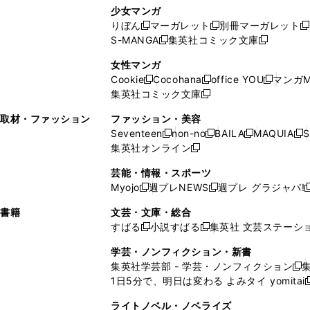
し
い
し
ン
ド
ド
ン
少女マンガ
い
ウ
い
ド
ウ
ウ
ド
りぼん
マーガレット
別冊マーガレット
新
新
新
ウ
ィ
ウ
ウ
で
で
ウ
S-MANGA
集英社コミック文庫
し
新
し
新
ィ
ン
ィ
で
開
開
で
い
し
い
し
ン
ド
ン
女性マンガ
開
く
く
開
ウ
い
ウ
い
ド
ウ
ド
Cookie
Cocohana
office YOU
マンガM
く
く
新
新
新
ィ
ウ
ィ
ウ
ウ
で
ウ
集英社コミック文庫
し
新
し
し
ン
ィ
ン
ィ
で
開
で
い
し
い
い
ド
ン
ド
ン
取材・ファッション
ファッション・美容
開
く
開
ウ
い
ウ
ウ
ウ
ド
ウ
ド
Seventeen
non-no
BAILA
MAQUIA
S
く
く
新
新
新
新
ィ
ウ
ィ
ィ
で
ウ
で
ウ
集英社オンライン
し
新
し
し
し
ン
ィ
ン
ン
開
で
開
で
い
し
い
い
い
ド
ン
ド
ド
芸能・情報・スポーツ
く
開
く
開
ウ
い
ウ
ウ
ウ
ウ
ド
ウ
ウ
Myojo
週プレNEWS
週プレ グラジャパ!
く
く
新
新
新
ィ
ウ
ィ
ィ
ィ
で
ウ
で
で
し
し
ン
ィ
ン
ン
ン
書籍
文芸・文庫・総合
開
で
開
開
い
い
ド
ン
ド
ド
ド
すばる
小説すばる
集英社 文芸ステーシ
く
開
く
く
新
新
ウ
ウ
ウ
ド
ウ
ウ
ウ
く
し
し
ィ
ィ
学芸・ノンフィクション・新書
で
ウ
で
で
で
い
い
ン
ン
集英社学芸部 - 学芸・ノンフィクション
開
で
開
開
開
新
ウ
ウ
ド
ド
1日5分で、明日は変わる よみタイ yomitai
く
開
く
く
く
し
新
ィ
ィ
ウ
ウ
く
い
ン
ン
ライトノベル・ノベライズ
で
で