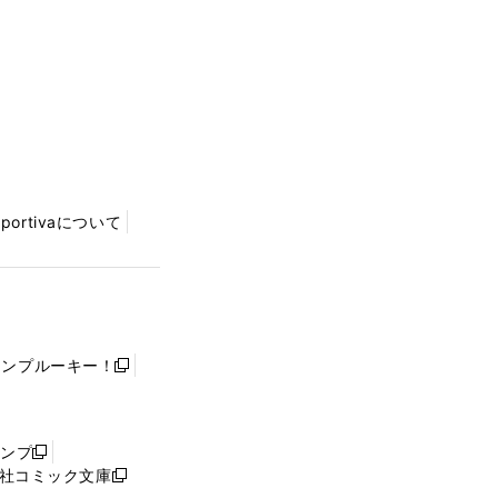
Sportivaについて
ャンプルーキー！
新
し
い
ウ
ャンプ
新
ィ
社コミック文庫
し
新
ン