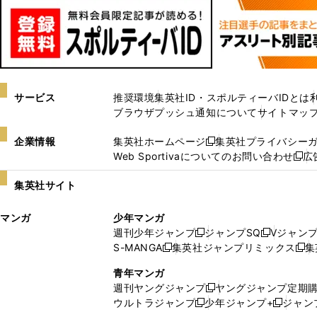
サービス
推奨環境
集英社ID・スポルティーバIDとは
ブラウザプッシュ通知について
サイトマッ
企業情報
集英社ホームページ
集英社プライバシー
新
Web Sportivaについてのお問い合わせ
広
し
新
い
し
集英社サイト
ウ
い
ィ
ウ
マンガ
少年マンガ
ン
ィ
週刊少年ジャンプ
ジャンプSQ
Vジャン
ド
ン
新
新
S-MANGA
集英社ジャンプリミックス
集
ウ
ド
新
し
し
新
で
ウ
し
い
い
し
青年マンガ
開
で
い
ウ
ウ
い
週刊ヤングジャンプ
ヤングジャンプ定期
新
く
開
ウ
ィ
ィ
ウ
ウルトラジャンプ
少年ジャンプ+
ジャン
新
し
新
く
ィ
ン
ン
ィ