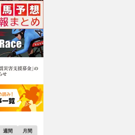
週間
月間