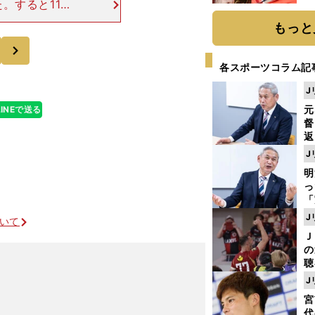
。すると11月
フル剤的に酒井
もっと
発表まで行なっ
次
各スポーツコラム記
J
元
LINEで送る
督
返
も
J
が
明
然
し
「
ェ
J
ついて
ま
Ｊ
ジ
の
則
聴
る
J
い
コーチ藤田俊哉がしみじみ思うこと
宮
代