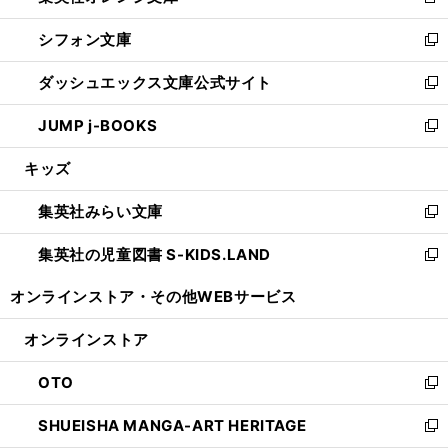
新
開
ウ
ウ
し
シフォン文庫
く
で
ィ
い
新
開
ン
ウ
し
ダッシュエックス文庫公式サイト
く
ド
ィ
い
新
ウ
ン
ウ
し
JUMP j-BOOKS
で
ド
ィ
い
新
開
ウ
ン
ウ
し
キッズ
く
で
ド
ィ
い
開
ウ
ン
ウ
集英社みらい文庫
く
で
ド
ィ
新
開
ウ
ン
し
集英社の児童図書 S-KIDS.LAND
く
で
ド
い
新
開
ウ
ウ
し
オンラインストア・
その他WEBサービス
く
で
ィ
い
開
ン
ウ
オンラインストア
く
ド
ィ
ウ
ン
OTO
で
ド
新
開
ウ
し
SHUEISHA MANGA-ART HERITAGE
く
で
い
新
開