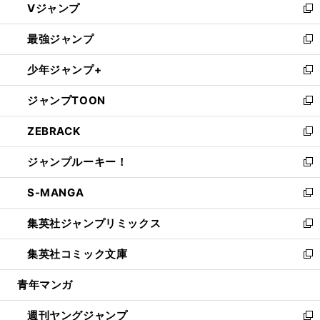
Vジャンプ
ィ
い
新
ン
ウ
し
最強ジャンプ
ド
ィ
い
新
ウ
ン
ウ
し
少年ジャンプ+
で
ド
ィ
い
新
開
ウ
ン
ウ
し
ジャンプTOON
く
で
ド
ィ
い
新
開
ウ
ン
ウ
し
ZEBRACK
く
で
ド
ィ
い
新
開
ウ
ン
ウ
し
ジャンプルーキー！
く
で
ド
ィ
い
新
開
ウ
ン
ウ
し
S-MANGA
く
で
ド
ィ
い
新
開
ウ
ン
ウ
し
集英社ジャンプリミックス
く
で
ド
ィ
い
新
開
ウ
ン
ウ
し
集英社コミック文庫
く
で
ド
ィ
い
新
開
ウ
ン
ウ
し
青年マンガ
く
で
ド
ィ
い
開
ウ
ン
ウ
週刊ヤングジャンプ
く
で
ド
ィ
新