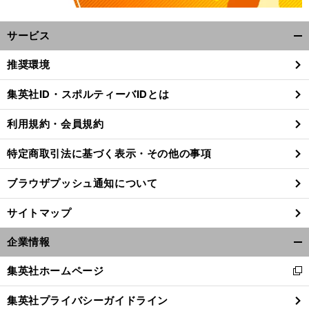
サービス
開
く/
推奨環境
閉
じ
集英社ID・スポルティーバIDとは
る
利用規約・会員規約
特定商取引法に基づく表示・その他の事項
ブラウザプッシュ通知について
サイトマップ
企業情報
開
く/
集英社ホームページ
、
。
新
前
閉
へ
し
じ
集英社プライバシーガイドライン
い
る