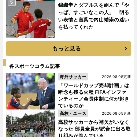
5
錦織圭とダブルスを組んで「や
っぱ、すごいなこの人」 明る
い表情と言葉で内山靖崇の迷い
を払ってくれた
もっと見る
各スポーツコラム記事
海外サッカー
2026.08.05更新
「ワールドカップ売却計画」は
断念も残る火種 FIFAインファ
ンティーノ会長体制に何が起き
ているのか
高校・ユース
2026.08.05更新
高校サッカーから補欠がいなく
なった 部員全員が試合に出る取
り組みが進んでいる