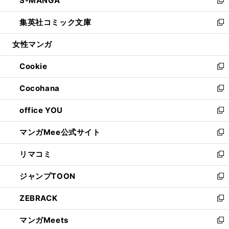
S-MANGA
で
ド
ィ
い
新
開
ウ
ン
ウ
し
集英社コミック文庫
く
で
ド
ィ
い
新
開
ウ
ン
ウ
し
女性マンガ
く
で
ド
ィ
い
開
ウ
ン
ウ
Cookie
く
で
ド
ィ
新
開
ウ
ン
し
Cocohana
く
で
ド
い
新
開
ウ
ウ
し
office YOU
く
で
ィ
い
新
開
ン
ウ
し
マンガMee公式サイト
く
ド
ィ
い
新
ウ
ン
ウ
し
リマコミ
で
ド
ィ
い
新
開
ウ
ン
ウ
し
ジャンプTOON
く
で
ド
ィ
い
新
開
ウ
ン
ウ
し
ZEBRACK
く
で
ド
ィ
い
新
開
ウ
ン
ウ
し
マンガMeets
く
で
ド
ィ
い
新