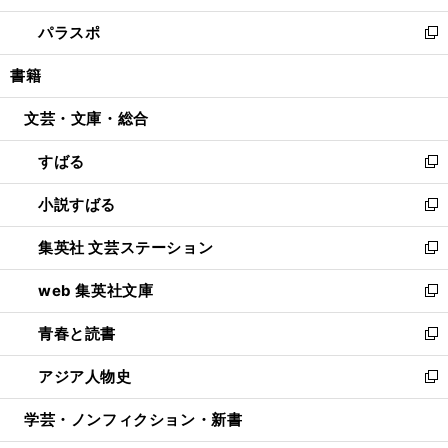
ウ
ン
ウ
し
パラスポ
で
ド
ィ
い
新
開
ウ
ン
ウ
し
書籍
く
で
ド
ィ
い
開
ウ
ン
ウ
文芸・文庫・総合
く
で
ド
ィ
開
ウ
ン
すばる
く
で
ド
新
開
ウ
し
小説すばる
く
で
い
新
開
ウ
し
集英社 文芸ステーション
く
ィ
い
新
ン
ウ
し
web 集英社文庫
ド
ィ
い
新
ウ
ン
ウ
し
青春と読書
で
ド
ィ
い
新
開
ウ
ン
ウ
し
アジア人物史
く
で
ド
ィ
い
新
開
ウ
ン
ウ
し
学芸・ノンフィクション・新書
く
で
ド
ィ
い
開
ウ
ン
ウ