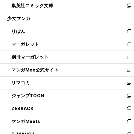
し
集英社コミック文庫
く
で
ド
ィ
い
新
開
ウ
ン
ウ
し
少女マンガ
く
で
ド
ィ
い
開
ウ
ン
ウ
りぼん
く
で
ド
ィ
新
開
ウ
ン
し
マーガレット
く
で
ド
い
新
開
ウ
ウ
し
別冊マーガレット
く
で
ィ
い
新
開
ン
ウ
し
マンガMee公式サイト
く
ド
ィ
い
新
ウ
ン
ウ
し
リマコミ
で
ド
ィ
い
新
開
ウ
ン
ウ
し
ジャンプTOON
く
で
ド
ィ
い
新
開
ウ
ン
ウ
し
ZEBRACK
く
で
ド
ィ
い
新
開
ウ
ン
ウ
し
マンガMeets
く
で
ド
ィ
い
新
開
ウ
ン
ウ
し
く