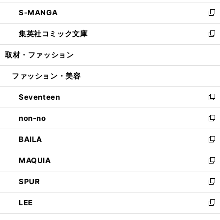
開
ウ
ン
ウ
し
S-MANGA
く
で
ド
ィ
い
新
開
ウ
ン
ウ
し
集英社コミック文庫
く
で
ド
ィ
い
新
開
ウ
ン
ウ
し
取材・ファッション
く
で
ド
ィ
い
開
ウ
ン
ウ
ファッション・美容
く
で
ド
ィ
開
ウ
ン
Seventeen
く
で
ド
新
開
ウ
し
non-no
く
で
い
新
開
ウ
し
BAILA
く
ィ
い
新
ン
ウ
し
MAQUIA
ド
ィ
い
新
ウ
ン
ウ
し
SPUR
で
ド
ィ
い
新
開
ウ
ン
ウ
し
LEE
く
で
ド
ィ
い
新
開
ウ
ン
ウ
し