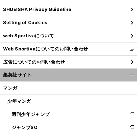
ウ
SHUEISHA Privacy Guideline
ィ
ン
Setting of Cookies
ド
ウ
web Sportivaについて
で
開
Web Sportivaについてのお問い合わせ
く
新
し
広告についてのお問い合わせ
い
ウ
集英社サイト
ィ
開
ン
く/
マンガ
ド
閉
ウ
じ
少年マンガ
で
る
開
週刊少年ジャンプ
く
新
し
ジャンプSQ
い
新
ウ
し