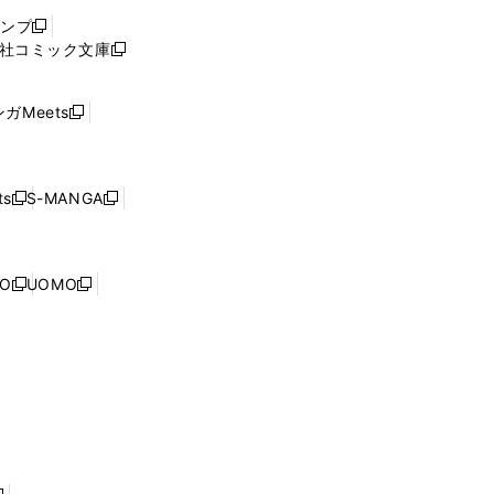
ウ
ャンプ
新
ィ
社コミック文庫
し
新
ン
い
し
ド
ウ
い
ウ
ガMeets
新
ィ
ウ
で
し
ン
ィ
開
い
ド
ン
く
ウ
ウ
ド
s
S-MANGA
新
新
ィ
で
ウ
し
し
ン
開
で
い
い
ド
く
開
ウ
ウ
ウ
NO
UOMO
く
新
新
ィ
ィ
で
し
し
ン
ン
開
い
い
ド
ド
く
ウ
ウ
ウ
ウ
ィ
ィ
で
で
ン
ン
開
開
ド
ド
く
く
ウ
ウ
で
で