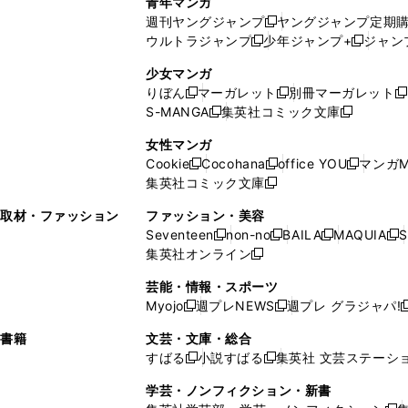
青年マンガ
開
で
い
ウ
ウ
い
週刊ヤングジャンプ
ヤングジャンプ定期
新
く
開
ウ
ィ
ィ
ウ
ウルトラジャンプ
少年ジャンプ+
ジャン
新
し
新
く
ィ
ン
ン
ィ
し
い
し
ン
ド
ド
ン
少女マンガ
い
ウ
い
ド
ウ
ウ
ド
りぼん
マーガレット
別冊マーガレット
新
新
新
ウ
ィ
ウ
ウ
で
で
ウ
S-MANGA
集英社コミック文庫
し
新
し
新
ィ
ン
ィ
で
開
開
で
い
し
い
し
ン
ド
ン
女性マンガ
開
く
く
開
ウ
い
ウ
い
ド
ウ
ド
Cookie
Cocohana
office YOU
マンガM
く
く
新
新
新
ィ
ウ
ィ
ウ
ウ
で
ウ
集英社コミック文庫
し
新
し
し
ン
ィ
ン
ィ
で
開
で
い
し
い
い
ド
ン
ド
ン
取材・ファッション
ファッション・美容
開
く
開
ウ
い
ウ
ウ
ウ
ド
ウ
ド
Seventeen
non-no
BAILA
MAQUIA
S
く
く
新
新
新
新
ィ
ウ
ィ
ィ
で
ウ
で
ウ
集英社オンライン
し
新
し
し
し
ン
ィ
ン
ン
開
で
開
で
い
し
い
い
い
ド
ン
ド
ド
芸能・情報・スポーツ
く
開
く
開
ウ
い
ウ
ウ
ウ
ウ
ド
ウ
ウ
Myojo
週プレNEWS
週プレ グラジャパ!
く
く
新
新
新
ィ
ウ
ィ
ィ
ィ
で
ウ
で
で
し
し
ン
ィ
ン
ン
ン
書籍
文芸・文庫・総合
開
で
開
開
い
い
ド
ン
ド
ド
ド
すばる
小説すばる
集英社 文芸ステーシ
く
開
く
く
新
新
ウ
ウ
ウ
ド
ウ
ウ
ウ
く
し
し
ィ
ィ
学芸・ノンフィクション・新書
で
ウ
で
で
で
い
い
ン
ン