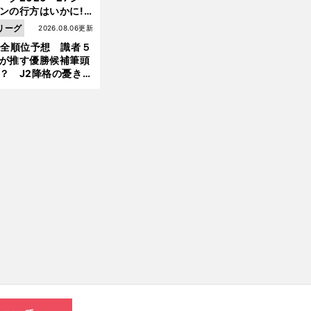
へ
ンの行方はいかに!?
５人の識者が全順位
リーグ
2026.08.06更新
大胆予想
1全順位予想 識者５
が推す優勝候補筆頭
？ J2降格の憂き目
遭いそうな３クラブ
は？