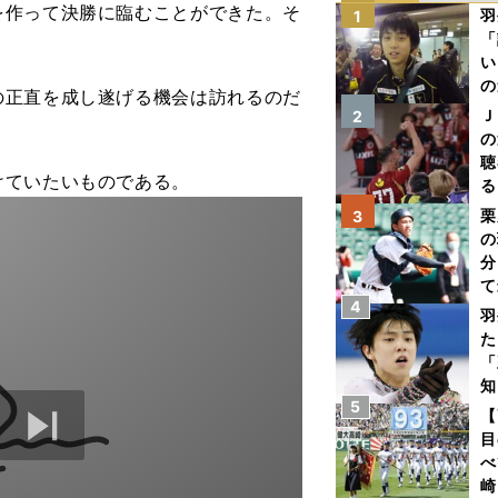
作って決勝に臨むことができた。そ
羽
1
「
い
の
正直を成し遂げる機会は訪れるのだ
Ｊ
2
の
聴
ていたいものである。
る
い
栗
3
の
分
て
4
球
羽
た
「
知
5
【
目
べ
崎