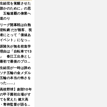
生結弦を覚醒させた
誰かのために」の思
 五輪連覇の偉業へ
道のり
リーグ開幕戦は白熱
逆転劇 だが観客、視
者にとって「価値あ
イベント」になって
たか
原陵矢が無名校進学
理由は「自転車で13
」 春江工出身とし
最初で最後のプロ野
選手となった
生結弦が一時は諦め
ソチ五輪の金メダル
五輪の本当の怖さを
った......」
高校野球】創部10年
の甲子園初出場がす
てを変えた 健大高
・青栁監督が語る