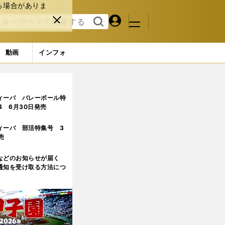
る場合がありま
マイペ
閉じ
検索
メニュ
ー
る
す
ジ
る
動画
インフォ
長
5ページ目
ィーバ バレーボール特
.4 6月30日発売
ィーバ 部活特集号 3
売
などのお知らせが届く
通知を受け取る方法につ