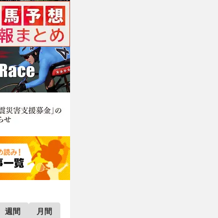
週間
月間