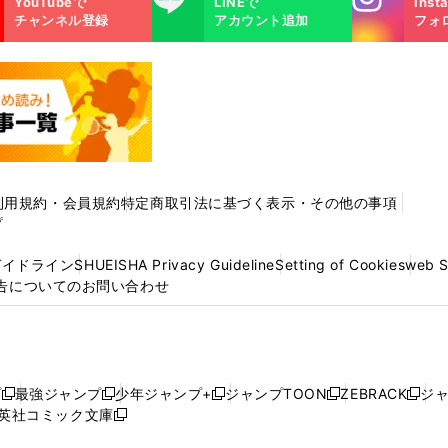
YouTubeで
LINEで
Inst
m
チャンネル登録
アカウント追加
フォ
利用規約・会員規約
特定商取引法に基づく表示・その他の事項
プ
ガイドライン
SHUEISHA Privacy Guideline
Setting of Cookies
web 
告についてのお問い合わせ
プ
最強ジャンプ
少年ジャンプ+
ジャンプTOON
ZEBRACK
ジ
新
新
新
新
新
英社コミック文庫
し
新
し
し
し
し
い
い
し
い
い
い