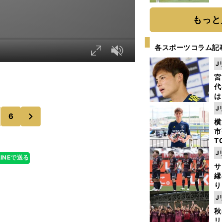
「
て
もっと
各スポーツコラム記
J
宮
代
は
が
J
次
日
6
横
た
市
T
K
J
LINEで送る
級
サ
ャ
縁
り
開
J
見
秋
リ