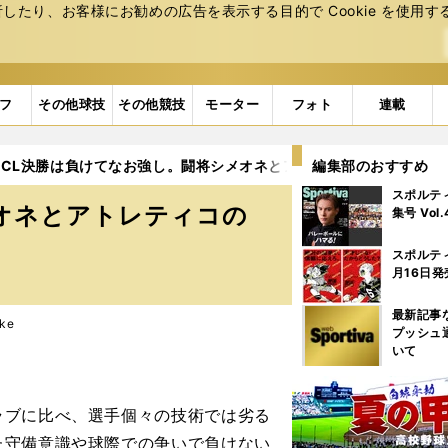
たり、お客様にお勧めの広告を表⽰する⽬的で Cookie を使⽤す
フ
その他球技
その他競技
モーター
フォト
連載
CL決勝は負けてなお強し。闘将シメオネとアトレティコの確かな成
編集部のおすすめ
スポルテ
オネとアトレティコの
集号 Vol
スポルテ
月16日発
最新記事
ke
プッシュ
いて
ブに比べ、選手個々の技術では劣る
た守備意識や球際での争いで負けない