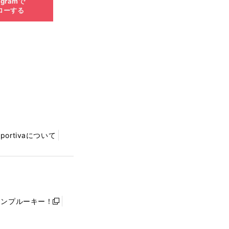
agramで
ローする
Sportivaについて
ャンプルーキー！
新
し
い