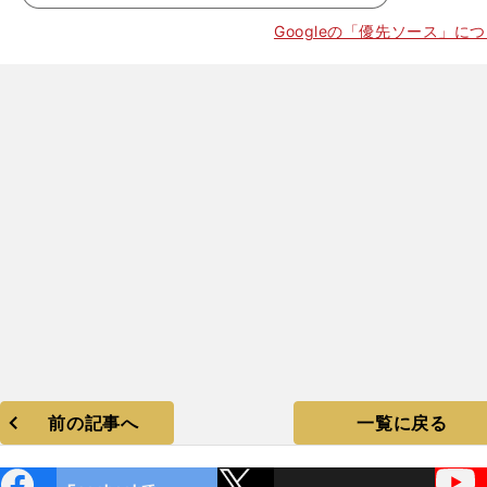
Googleの「優先ソース」に
前の記事へ
一覧に戻る
ebo
X
YouTube