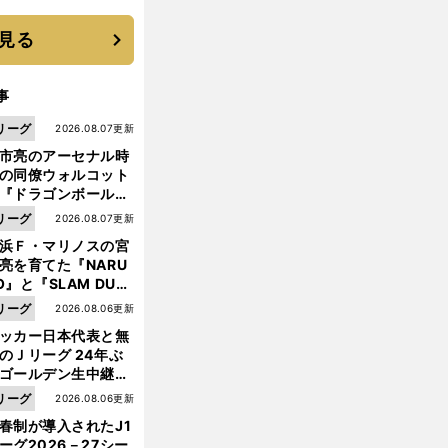
機動破壊」はこうし
生まれた
見る
事
リーグ
2026.08.07更新
市亮のアーセナル時
の同僚ウォルコット
『ドラゴンボール』
大好き ポドルスキは
リーグ
2026.08.07更新
向小次郎に憧れてい
浜Ｆ・マリノスの宮
亮を育てた『NARU
O』と『SLAM DUN
』 中京大中京の同
リーグ
2026.08.06更新
生・木原龍一は"ジ
ッカー日本代表と無
ンプ係"だった
のＪリーグ 24年ぶ
ゴールデン生中継の
幕戦でヘタな試合は
リーグ
2026.08.06更新
せられない
春制が導入されたJ1
前
ーグ2026－27シー