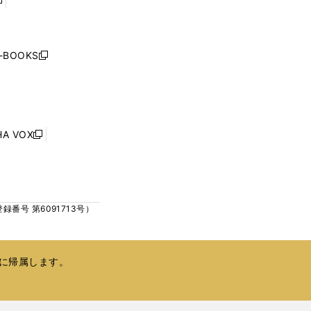
開
開
く
く
し
い
ウ
j-BOOKS
新
ィ
し
ン
い
ド
ウ
ウ
ィ
で
ン
HA VOX
開
新
ド
く
し
ウ
い
で
ウ
開
ィ
く
号 第6091713号）
ン
ド
ウ
で
に帰属します。
開
く