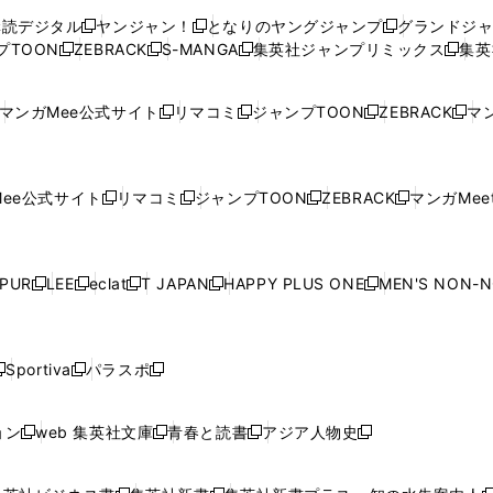
ウ
ウ
い
ウ
ウ
ウ
購読デジタル
ヤンジャン！
となりのヤングジャンプ
グランドジ
新
新
新
ィ
ィ
ウ
ィ
ィ
ィ
プTOON
ZEBRACK
S-MANGA
集英社ジャンプリミックス
集英
新
し
新
し
新
し
新
ン
ン
ィ
ン
ン
ン
し
い
し
い
し
い
し
ド
ド
ン
ド
ド
ド
い
ウ
い
ウ
い
ウ
い
ウ
ウ
ド
ウ
ウ
ウ
マンガMee公式サイト
リマコミ
ジャンプTOON
ZEBRACK
マン
新
新
新
新
ウ
ィ
ウ
ィ
ウ
ィ
ウ
で
で
ウ
で
で
で
し
し
し
し
し
ィ
ン
ィ
ン
ィ
ン
ィ
開
開
で
開
開
開
い
い
い
い
い
ン
ド
ン
ド
ン
ド
ン
く
く
開
く
く
く
ウ
ウ
ウ
ウ
ウ
ド
ウ
ド
ウ
ド
ウ
ド
ee公式サイト
リマコミ
ジャンプTOON
ZEBRACK
マンガMeet
く
新
新
新
新
ィ
ィ
ィ
ィ
ィ
ウ
で
ウ
で
ウ
で
ウ
し
し
し
し
ン
ン
ン
ン
ン
で
開
で
開
で
開
で
い
い
い
い
ド
ド
ド
ド
ド
開
く
開
く
開
く
開
ウ
ウ
ウ
ウ
ウ
ウ
ウ
ウ
ウ
PUR
LEE
eclat
T JAPAN
HAPPY PLUS ONE
MEN'S NON-
く
く
く
く
新
新
新
新
新
ィ
ィ
ィ
ィ
で
で
で
で
で
し
し
し
し
し
ン
ン
ン
ン
開
開
開
開
開
い
い
い
い
い
ド
ド
ド
ド
く
く
く
く
く
ウ
ウ
ウ
ウ
ウ
ウ
ウ
ウ
ウ
Sportiva
パラスポ
新
新
ィ
ィ
ィ
ィ
ィ
で
で
で
で
し
し
し
ン
ン
ン
ン
ン
開
開
開
開
い
い
い
ド
ド
ド
ド
ド
ョン
web 集英社文庫
青春と読書
アジア人物史
く
く
く
く
新
新
新
新
ウ
ウ
ウ
ウ
ウ
ウ
ウ
ウ
し
し
し
し
ィ
ィ
ィ
で
で
で
で
で
い
い
い
い
ン
ン
ン