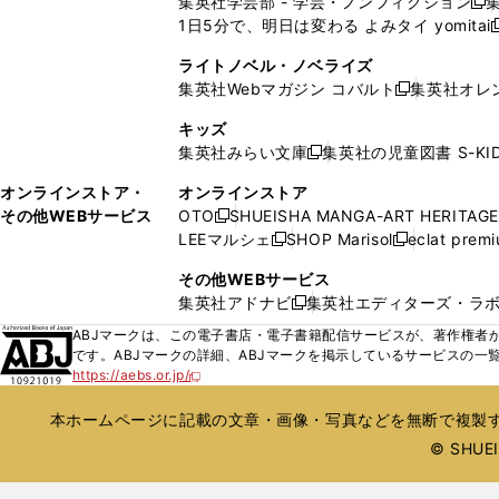
集英社学芸部 - 学芸・ノンフィクション
開
で
開
開
開
新
ウ
ウ
ド
ド
1日5分で、明日は変わる よみタイ yomitai
く
開
く
く
く
し
新
ィ
ィ
ウ
ウ
く
い
ン
ン
ライトノベル・ノベライズ
で
で
ウ
ド
ド
集英社Webマガジン コバルト
集英社オレ
開
開
新
ィ
ウ
ウ
く
く
し
ン
キッズ
で
で
い
ド
集英社みらい文庫
集英社の児童図書 S-KID
開
開
新
ウ
ウ
く
く
し
ィ
オンラインストア・
オンラインストア
で
い
ン
その他WEBサービス
OTO
SHUEISHA MANGA-ART HERITAGE
開
新
ウ
ド
LEEマルシェ
SHOP Marisol
eclat prem
く
し
新
新
ィ
ウ
い
し
し
ン
その他WEBサービス
で
ウ
い
い
ド
集英社アドナビ
集英社エディターズ・ラ
開
新
ィ
ウ
ウ
ウ
く
し
ABJマークは、この電子書店・電子書籍配信サービスが、著作権者か
ン
ィ
ィ
で
い
です。ABJマークの詳細、ABJマークを掲示しているサービスの一
ド
ン
ン
開
https://aebs.or.jp/
ウ
新
ウ
ド
ド
く
し
ィ
で
ウ
ウ
い
本ホームページに記載の文章・画像・写真などを無断で複製す
ン
開
で
で
ウ
ド
© SHUEIS
ィ
く
開
開
ン
ウ
く
く
ド
で