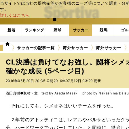
当サイトでは当社の提携先等がお客様のニーズ等について調査・分析し
web Sportiva (webスポルティーバ)
す。
詳しくはこちら
新着
ランキング
野球
サッカー
競馬
ゴル
we
サッカーの記事一覧
海外サッカー
海外サッカー
b
ス
CL決勝は負けてなお強し。闘将シメ
ポ
ル
確かな成長 (5ページ目)
テ
2016年05月29日 20:35 公開
2016年07月12日 03:29 更新
ィ
ー
バ
浅田真樹●取材・文 text by Asada Masaki photo by Nakashima Daisu
それにしても、シメオネはいいチームを作った。
２年前のアトレティコは、レアルやバルサといったクラ
分、ハードワークでカバーしていた。と同時に、徹底し