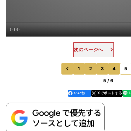
次のページへ
1
2
3
4
5
のページへ
のページへ
前
5 / 6
いいね
Xでポストする
line
faceboo
x
k