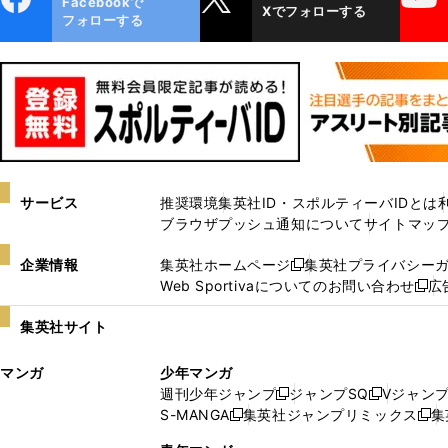
Facebookで
Xでフォローする
ok
フォローする
サービス
推奨環境
集英社ID・スポルティーバIDとは
ブラウザプッシュ通知について
サイトマッ
企業情報
集英社ホームページ
集英社プライバシー
新
Web Sportivaについてのお問い合わせ
広
し
新
い
し
集英社サイト
ウ
い
ィ
ウ
マンガ
少年マンガ
ン
ィ
週刊少年ジャンプ
ジャンプSQ
Vジャン
ド
ン
新
新
S-MANGA
集英社ジャンプリミックス
集
ウ
ド
新
し
し
新
で
ウ
し
い
い
し