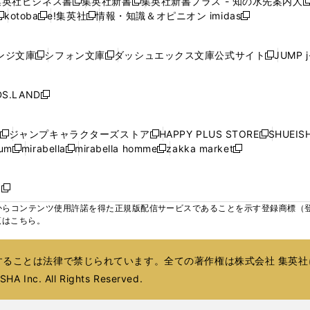
集英社ビジネス書
集英社新書
集英社新書プラス - 知の水先案内人
開
開
開
開
開
新
新
新
ウ
ウ
ウ
ウ
ド
ド
ド
kotoba
e!集英社
情報・知識＆オピニオン imidas
く
く
く
く
く
新
し
新
し
新
ィ
ィ
ィ
ィ
ウ
ウ
ウ
し
し
い
し
い
し
ン
ン
ン
ン
で
で
で
い
い
ウ
い
ウ
い
ド
ド
ド
ド
ンジ文庫
シフォン文庫
ダッシュエックス文庫公式サイト
JUMP 
開
開
開
新
新
新
ウ
ウ
ィ
ウ
ィ
ウ
ウ
ウ
ウ
ウ
く
く
く
し
し
し
ィ
ィ
ン
ィ
ン
ィ
で
で
で
で
い
い
い
ン
ン
ド
ン
ド
ン
S.LAND
開
開
開
開
新
ウ
ウ
ウ
ド
ド
ウ
ド
ウ
ド
く
く
く
く
し
ィ
ィ
ィ
ウ
ウ
で
ウ
で
ウ
い
ン
ン
ン
ジャンプキャラクターズストア
HAPPY PLUS STORE
SHUEIS
で
で
開
で
開
で
新
新
新
ウ
ド
ド
ド
ium
mirabella
mirabella homme
zakka market
開
開
く
開
く
開
し
新
新
新
し
新
し
ィ
ウ
ウ
ウ
く
く
く
く
い
し
し
い
し
し
い
ン
で
で
で
ウ
い
い
ウ
い
い
ウ
ド
ボ
開
開
開
新
ィ
ウ
ウ
ィ
ウ
ウ
ィ
ウ
く
く
く
し
らコンテンツ使用許諾を得た正規版配信サービスであることを示す登録商標（登録番
ン
ィ
ィ
ン
ィ
ィ
ン
で
い
覧はこちら。
ド
ン
ン
ド
ン
ン
ド
開
ウ
ウ
ド
ド
ウ
ド
ド
ウ
く
ィ
で
ウ
ウ
で
ウ
ウ
で
ることは法律で禁じられています。全ての著作権は株式会社 集英社
ン
開
で
で
開
で
で
開
ド
HA Inc. All Rights Reserved.
く
開
開
く
開
開
く
ウ
く
く
く
く
で