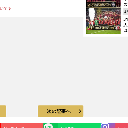
ズ
ついて
J
を
J
人
は
に
と
次の記事へ
Instagra
LINE