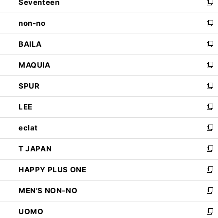
Seventeen
く
で
ド
新
開
ウ
し
non-no
く
で
い
新
開
ウ
し
BAILA
く
ィ
い
新
ン
ウ
し
MAQUIA
ド
ィ
い
新
ウ
ン
ウ
し
SPUR
で
ド
ィ
い
新
開
ウ
ン
ウ
し
LEE
く
で
ド
ィ
い
新
開
ウ
ン
ウ
し
eclat
く
で
ド
ィ
い
新
開
ウ
ン
ウ
し
T JAPAN
く
で
ド
ィ
い
新
開
ウ
ン
ウ
し
HAPPY PLUS ONE
く
で
ド
ィ
い
新
開
ウ
ン
ウ
し
MEN'S NON-NO
く
で
ド
ィ
い
新
開
ウ
ン
ウ
し
UOMO
く
で
ド
ィ
い
新