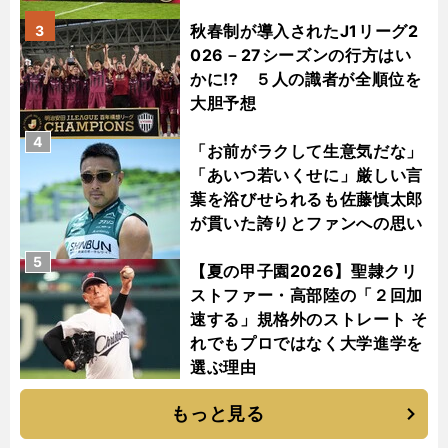
秋春制が導入されたJ1リーグ2
3
026－27シーズンの行方はい
かに!? ５人の識者が全順位を
大胆予想
4
「お前がラクして生意気だな」
「あいつ若いくせに」厳しい言
葉を浴びせられるも佐藤慎太郎
が貫いた誇りとファンへの思い
5
【夏の甲子園2026】聖隷クリ
ストファー・高部陸の「２回加
速する」規格外のストレート そ
れでもプロではなく大学進学を
選ぶ理由
もっと見る