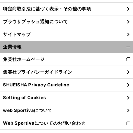
特定商取引法に基づく表示・その他の事項
ブラウザプッシュ通知について
サイトマップ
企業情報
開
く/
集英社ホームページ
新
閉
し
じ
集英社プライバシーガイドライン
い
る
ウ
SHUEISHA Privacy Guideline
ィ
前
ン
へ
Setting of Cookies
ド
ウ
web Sportivaについて
で
開
Web Sportivaについてのお問い合わせ
く
新
し