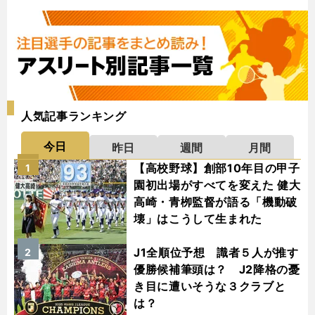
人気記事ランキング
今日
昨日
週間
月間
【高校野球】創部10年目の甲子
1
園初出場がすべてを変えた 健大
高崎・青栁監督が語る「機動破
壊」はこうして生まれた
J1全順位予想 識者５人が推す
2
優勝候補筆頭は？ J2降格の憂
き目に遭いそうな３クラブと
は？