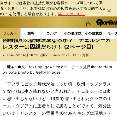
当サイトでは当社の提携先等がお客様のニーズ等について調
査・分析したり、お客様にお勧めの広告を表⽰する⽬的で Co
閉じ
okie を使⽤する場合があります。
詳しくはこちら
る
マイペ
web Sportiva (webスポルティーバ)
検索
メニュ
we
ー
サッカーの記事一覧
海外サッカー
欧州サッカーニ
b
ジ
サッカー
競馬
ゴルフ
その他球技
その他競技
モー
ス
岡崎慎司の記録達成なるか？ チェルシー対
ポ
レスターは因縁だらけ！ (2ページ目)
ル
テ
2016年05月14日 20:26 公開
2016年07月12日 03:32 更新
ィ
ー
井川洋一●文 text by Igawa Yoichi データ提供●opta data
バ
by opta photo by Getty Images
「アブラモビッチ時代が始まった頃、欧州トップクラス
でなければ生き残れないと言われた。チェルシーには良
い思い出しかないけど、16歳で追い出されたクラブのホ
ームスタジアムに王者として戻ることができて、気分は
いいよ」とレスターの背番号10であるキングは現地メデ