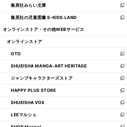
集英社みらい文庫
く
で
ド
ィ
新
開
ウ
ン
し
集英社の児童図書 S-KIDS.LAND
く
で
ド
い
新
開
ウ
ウ
し
オンラインストア・
その他WEBサービス
く
で
ィ
い
開
ン
ウ
オンラインストア
く
ド
ィ
ウ
ン
OTO
で
ド
新
開
ウ
し
SHUEISHA MANGA-ART HERITAGE
く
で
い
新
開
ウ
し
ジャンプキャラクターズストア
く
ィ
い
新
ン
ウ
し
HAPPY PLUS STORE
ド
ィ
い
新
ウ
ン
ウ
し
SHUEISHA VOX
で
ド
ィ
い
新
開
ウ
ン
ウ
し
LEEマルシェ
く
で
ド
ィ
い
新
開
ウ
ン
ウ
し
SHOP Marisol
く
で