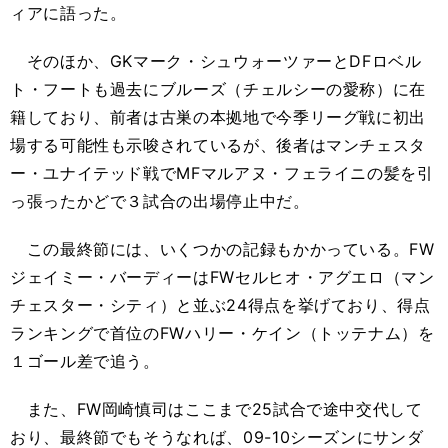
ィアに語った。
そのほか、GKマーク・シュウォーツァーとDFロベル
ト・フートも過去にブルーズ（チェルシーの愛称）に在
籍しており、前者は古巣の本拠地で今季リーグ戦に初出
場する可能性も示唆されているが、後者はマンチェスタ
ー・ユナイテッド戦でMFマルアヌ・フェライニの髪を引
っ張ったかどで３試合の出場停止中だ。
この最終節には、いくつかの記録もかかっている。FW
ジェイミー・バーディーはFWセルヒオ・アグエロ（マン
チェスター・シティ）と並ぶ24得点を挙げており、得点
ランキングで首位のFWハリー・ケイン（トッテナム）を
１ゴール差で追う。
また、FW岡崎慎司はここまで25試合で途中交代して
おり、最終節でもそうなれば、09-10シーズンにサンダ