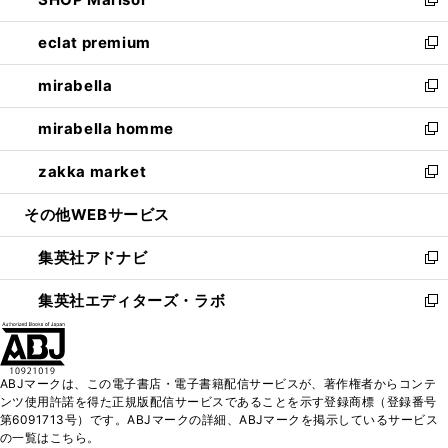
ド
ィ
い
新
開
ウ
ン
ウ
し
eclat premium
く
で
ド
ィ
い
新
開
ウ
ン
ウ
し
mirabella
く
で
ド
ィ
い
新
開
ウ
ン
ウ
し
mirabella homme
く
で
ド
ィ
い
新
開
ウ
ン
ウ
し
zakka market
く
で
ド
ィ
い
新
開
ウ
ン
ウ
し
その他WEBサービス
く
で
ド
ィ
い
開
ウ
ン
ウ
集英社アドナビ
く
で
ド
ィ
新
開
ウ
ン
し
集英社エディターズ・ラボ
く
で
ド
い
新
開
ウ
ウ
し
く
で
ィ
い
開
ン
ウ
ABJマークは、この電子書店・電子書籍配信サービスが、著作権者からコンテ
く
ド
ィ
ンツ使用許諾を得た正規版配信サービスであることを示す登録商標（登録番号
ウ
ン
第6091713号）です。ABJマークの詳細、ABJマークを掲示しているサービス
で
ド
の一覧はこちら。