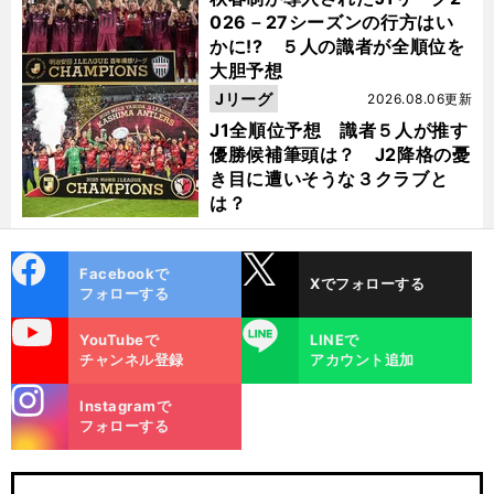
026－27シーズンの行方はい
かに!? ５人の識者が全順位を
大胆予想
Jリーグ
2026.08.06更新
J1全順位予想 識者５人が推す
優勝候補筆頭は？ J2降格の憂
き目に遭いそうな３クラブと
は？
cebo
X
Facebookで
Xでフォローする
ok
フォローする
uTube
LINE
YouTubeで
LINEで
チャンネル登録
アカウント追加
stagra
Instagramで
m
フォローする