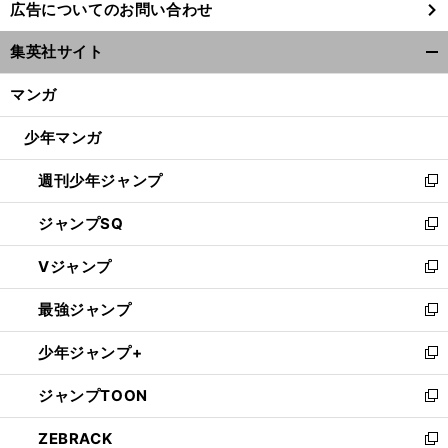
広告についてのお問い合わせ
い
ウ
集英社サイト
ィ
開
ン
く/
マンガ
ド
閉
ウ
じ
少年マンガ
で
る
開
週刊少年ジャンプ
く
新
し
ジャンプSQ
い
新
ウ
し
Vジャンプ
ィ
い
新
ン
ウ
し
最強ジャンプ
ド
ィ
い
新
ウ
ン
ウ
し
少年ジャンプ+
で
ド
ィ
い
新
開
ウ
ン
ウ
し
ジャンプTOON
く
で
ド
ィ
い
新
開
ウ
ン
ウ
し
ZEBRACK
く
で
ド
ィ
い
新