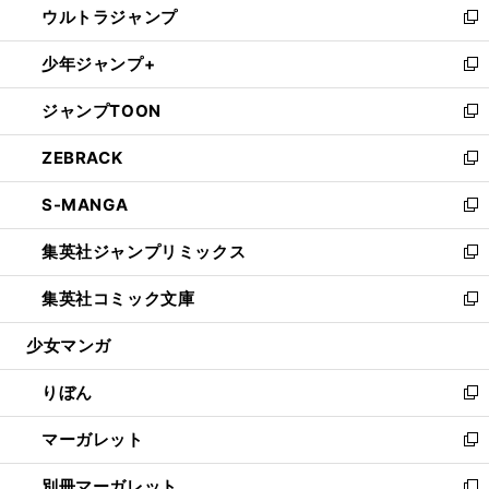
ウルトラジャンプ
く
で
ド
ィ
い
新
開
ウ
ン
ウ
し
少年ジャンプ+
く
で
ド
ィ
い
新
開
ウ
ン
ウ
し
ジャンプTOON
く
で
ド
ィ
い
新
開
ウ
ン
ウ
し
ZEBRACK
く
で
ド
ィ
い
新
開
ウ
ン
ウ
し
S-MANGA
く
で
ド
ィ
い
新
開
ウ
ン
ウ
し
集英社ジャンプリミックス
く
で
ド
ィ
い
新
開
ウ
ン
ウ
し
集英社コミック文庫
く
で
ド
ィ
い
新
開
ウ
ン
ウ
し
少女マンガ
く
で
ド
ィ
い
開
ウ
ン
ウ
りぼん
く
で
ド
ィ
新
開
ウ
ン
し
マーガレット
く
で
ド
い
新
開
ウ
ウ
し
別冊マーガレット
く
で
ィ