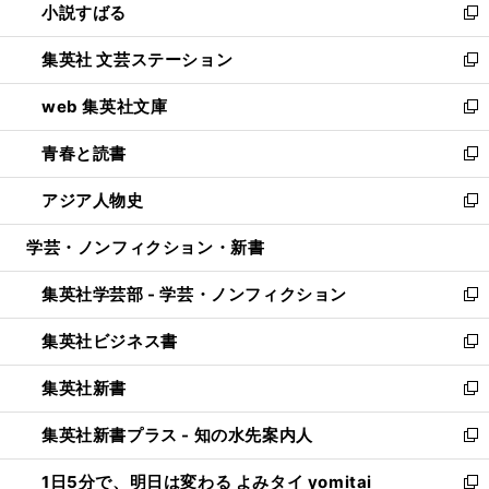
小説すばる
く
で
い
新
開
ウ
し
集英社 文芸ステーション
く
ィ
い
新
ン
ウ
し
web 集英社文庫
ド
ィ
い
新
ウ
ン
ウ
し
青春と読書
で
ド
ィ
い
新
開
ウ
ン
ウ
し
アジア人物史
く
で
ド
ィ
い
新
開
ウ
ン
ウ
し
学芸・ノンフィクション・新書
く
で
ド
ィ
い
開
ウ
ン
ウ
集英社学芸部 - 学芸・ノンフィクション
く
で
ド
ィ
新
開
ウ
ン
し
集英社ビジネス書
く
で
ド
い
新
開
ウ
ウ
し
集英社新書
く
で
ィ
い
新
開
ン
ウ
し
集英社新書プラス - 知の水先案内人
く
ド
ィ
い
新
ウ
ン
ウ
し
1日5分で、明日は変わる よみタイ yomitai
で
ド
ィ
い
新