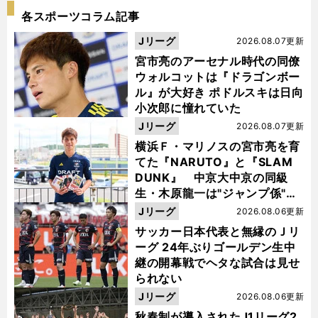
各スポーツコラム記事
Jリーグ
2026.08.07更新
宮市亮のアーセナル時代の同僚
ウォルコットは『ドラゴンボー
ル』が大好き ポドルスキは日向
小次郎に憧れていた
Jリーグ
2026.08.07更新
横浜Ｆ・マリノスの宮市亮を育
てた『NARUTO』と『SLAM
DUNK』 中京大中京の同級
生・木原龍一は"ジャンプ係"だ
った
Jリーグ
2026.08.06更新
サッカー日本代表と無縁のＪリ
ーグ 24年ぶりゴールデン生中
継の開幕戦でヘタな試合は見せ
られない
Jリーグ
2026.08.06更新
秋春制が導入されたJ1リーグ2