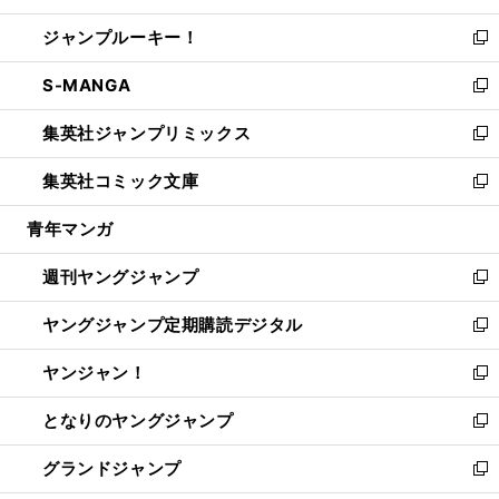
開
ウ
ン
ウ
し
ジャンプルーキー！
く
で
ド
ィ
い
新
開
ウ
ン
ウ
し
S-MANGA
く
で
ド
ィ
い
新
開
ウ
ン
ウ
し
集英社ジャンプリミックス
く
で
ド
ィ
い
新
開
ウ
ン
ウ
し
集英社コミック文庫
く
で
ド
ィ
い
新
開
ウ
ン
ウ
し
青年マンガ
く
で
ド
ィ
い
開
ウ
ン
ウ
週刊ヤングジャンプ
く
で
ド
ィ
新
開
ウ
ン
し
ヤングジャンプ定期購読デジタル
く
で
ド
い
新
開
ウ
ウ
し
ヤンジャン！
く
で
ィ
い
新
開
ン
ウ
し
となりのヤングジャンプ
く
ド
ィ
い
新
ウ
ン
ウ
し
グランドジャンプ
で
ド
ィ
い
新
開
ウ
ン
ウ
し