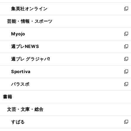
開
ウ
ン
ウ
し
集英社オンライン
く
で
ド
ィ
い
新
開
ウ
ン
ウ
し
芸能・情報・スポーツ
く
で
ド
ィ
い
開
ウ
ン
ウ
Myojo
く
で
ド
ィ
新
開
ウ
ン
し
週プレNEWS
く
で
ド
い
新
開
ウ
ウ
し
週プレ グラジャパ!
く
で
ィ
い
新
開
ン
ウ
し
Sportiva
く
ド
ィ
い
新
ウ
ン
ウ
し
パラスポ
で
ド
ィ
い
新
開
ウ
ン
ウ
し
書籍
く
で
ド
ィ
い
開
ウ
ン
ウ
文芸・文庫・総合
く
で
ド
ィ
開
ウ
ン
すばる
く
で
ド
新
開
ウ
し