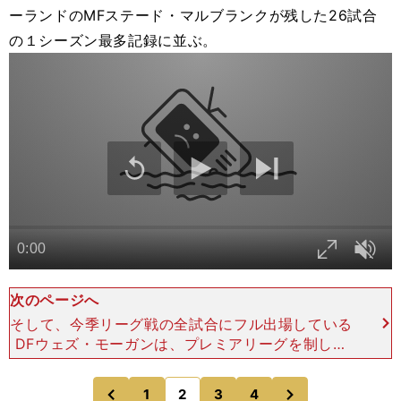
ーランドのMFステード・マルブランクが残した26試合
の１シーズン最多記録に並ぶ。
次のページへ
そして、今季リーグ戦の全試合にフル出場している
DFウェズ・モーガンは、プレミアリーグを制した
チームのフィールドプレーヤーとして３人目の偉業
まで、あと90分としている。 一方、今後の去就
次
1
2
3
4
のページへ
のページへ