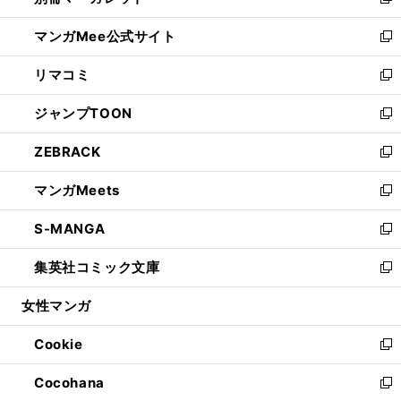
い
新
開
ン
ウ
し
マンガMee公式サイト
く
ド
ィ
い
新
ウ
ン
ウ
し
リマコミ
で
ド
ィ
い
新
開
ウ
ン
ウ
し
ジャンプTOON
く
で
ド
ィ
い
新
開
ウ
ン
ウ
し
ZEBRACK
く
で
ド
ィ
い
新
開
ウ
ン
ウ
し
マンガMeets
く
で
ド
ィ
い
新
開
ウ
ン
ウ
し
S-MANGA
く
で
ド
ィ
い
新
開
ウ
ン
ウ
し
集英社コミック文庫
く
で
ド
ィ
い
新
開
ウ
ン
ウ
し
女性マンガ
く
で
ド
ィ
い
開
ウ
ン
ウ
Cookie
く
で
ド
ィ
新
開
ウ
ン
し
Cocohana
く
で
ド
い
新