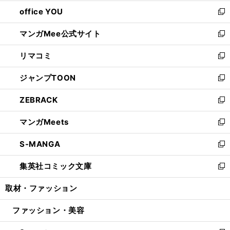
開
ウ
ウ
し
office YOU
く
で
ィ
い
新
開
ン
ウ
し
マンガMee公式サイト
く
ド
ィ
い
新
ウ
ン
ウ
し
リマコミ
で
ド
ィ
い
新
開
ウ
ン
ウ
し
ジャンプTOON
く
で
ド
ィ
い
新
開
ウ
ン
ウ
し
ZEBRACK
く
で
ド
ィ
い
新
開
ウ
ン
ウ
し
マンガMeets
く
で
ド
ィ
い
新
開
ウ
ン
ウ
し
S-MANGA
く
で
ド
ィ
い
新
開
ウ
ン
ウ
し
集英社コミック文庫
く
で
ド
ィ
い
新
開
ウ
ン
ウ
し
取材・ファッション
く
で
ド
ィ
い
開
ウ
ン
ウ
ファッション・美容
く
で
ド
ィ
開
ウ
ン