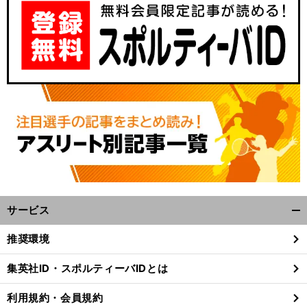
サービス
開
く/
推奨環境
閉
じ
集英社ID・スポルティーバIDとは
る
利用規約・会員規約