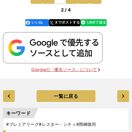
が注目されて
前
2 / 4
いいね
Xでポストする
LINEで送る
line
faceboo
x
k
Googleの「優先ソース」について
一覧に戻る
キーワード
#プレミアリーグ
#レスター・シティ
#岡崎慎司