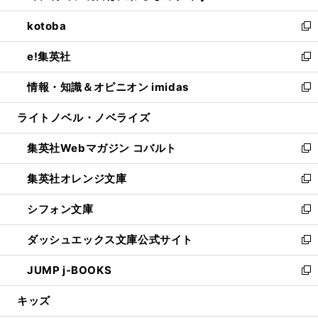
開
ウ
ン
ウ
し
kotoba
く
で
ド
ィ
い
新
開
ウ
ン
ウ
し
e!集英社
く
で
ド
ィ
い
新
開
ウ
ン
ウ
し
情報・知識＆オピニオン imidas
く
で
ド
ィ
い
新
開
ウ
ン
ウ
し
ライトノベル・ノベライズ
く
で
ド
ィ
い
開
ウ
ン
ウ
集英社Webマガジン コバルト
く
で
ド
ィ
新
開
ウ
ン
し
集英社オレンジ文庫
く
で
ド
い
新
開
ウ
ウ
し
シフォン文庫
く
で
ィ
い
新
開
ン
ウ
し
ダッシュエックス文庫公式サイト
く
ド
ィ
い
新
ウ
ン
ウ
し
JUMP j-BOOKS
で
ド
ィ
い
新
開
ウ
ン
ウ
し
キッズ
く
で
ド
ィ
い
開
ウ
ン
ウ