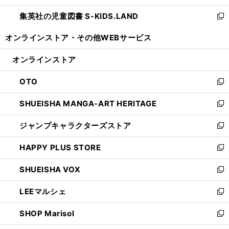
開
ウ
ン
し
集英社の児童図書 S-KIDS.LAND
く
で
ド
い
新
開
ウ
ウ
し
オンラインストア・
その他WEBサービス
く
で
ィ
い
開
ン
ウ
オンラインストア
く
ド
ィ
ウ
ン
OTO
で
ド
新
開
ウ
し
SHUEISHA MANGA-ART HERITAGE
く
で
い
新
開
ウ
し
ジャンプキャラクターズストア
く
ィ
い
新
ン
ウ
し
HAPPY PLUS STORE
ド
ィ
い
新
ウ
ン
ウ
し
SHUEISHA VOX
で
ド
ィ
い
新
開
ウ
ン
ウ
し
LEEマルシェ
く
で
ド
ィ
い
新
開
ウ
ン
ウ
し
SHOP Marisol
く
で
ド
ィ
い
新
開
ウ
ン
ウ
し