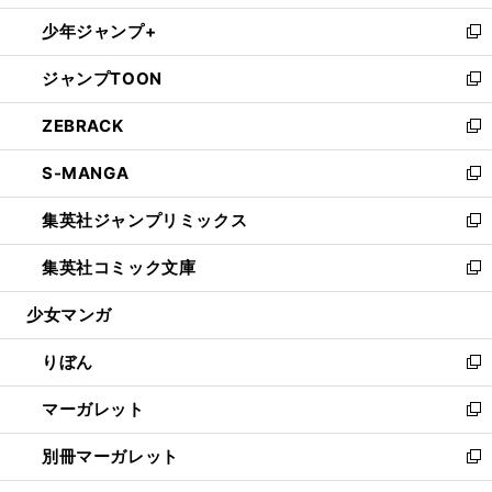
開
ウ
ン
ウ
し
少年ジャンプ+
く
で
ド
ィ
い
新
開
ウ
ン
ウ
し
ジャンプTOON
く
で
ド
ィ
い
新
開
ウ
ン
ウ
し
ZEBRACK
く
で
ド
ィ
い
新
開
ウ
ン
ウ
し
S-MANGA
く
で
ド
ィ
い
新
開
ウ
ン
ウ
し
集英社ジャンプリミックス
く
で
ド
ィ
い
新
開
ウ
ン
ウ
し
集英社コミック文庫
く
で
ド
ィ
い
新
開
ウ
ン
ウ
し
少女マンガ
く
で
ド
ィ
い
開
ウ
ン
ウ
りぼん
く
で
ド
ィ
新
開
ウ
ン
し
マーガレット
く
で
ド
い
新
開
ウ
ウ
し
別冊マーガレット
く
で
ィ
い
新
開
ン
ウ
し