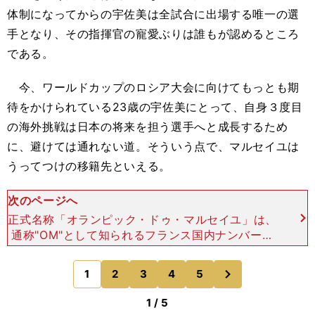
体制になってからの宇佐美は全試合に出場する唯一の選
手となり、その指揮官の寵愛ぶりは誰もが認めるところ
である。
今、ワールドカップのロシア大会に向けてもっとも期
待をかけられている23歳の宇佐美にとって、自身３度目
の海外挑戦は日本の将来を担う選手へと成長するため
に、避けては通れない道。そういう点で、マルセイユは
うってつけの移籍先といえる。
次のページへ
正式名称「オランピック・ドゥ・マルセイユ」は、
通称"OM"として知られるフランス国内ナンバーワ
ンの人気を誇る名門クラブだ。過去９度のリーグ優
勝を果たした南仏のビッグクラブは、1980年代後
次
1
2
3
4
5
のページへ
半から199
1 / 5