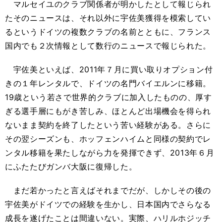
マルセイユのクラブ関係者が明かしたとして報じられ
たそのニュースは、それ以外に宇佐美獲得を模索してい
るというドイツの複数クラブの名前とともに、フランス
国内でも２次情報として数行のニュースで報じられた。
宇佐美といえば、2011年７月に買い取りオプション付
きの１年レンタルで、ドイツの名門バイエルンに移籍。
19歳という若さで世界的クラブに加入したものの、厚す
ぎる選手層にもがき苦しみ、ほとんど出場機会を得られ
ないまま契約を終了したという苦い経験がある。さらに
その翌シーズンも、ホッフェンハイムと同様の契約でレ
ンタル移籍を果たしながら力を発揮できず、2013年６月
にふたたびガンバ大阪に復帰した。
まだ若かったと言えばそれまでだが、しかしその後の
宇佐美がドイツでの経験を生かし、日本国内でさらなる
成長を遂げたことは間違いない。実際、ハリルホジッチ