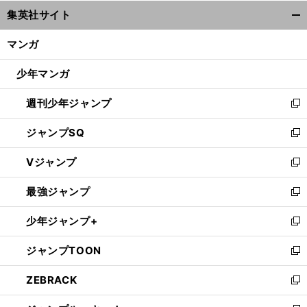
ウ
集英社サイト
ィ
開
ン
く/
マンガ
ド
閉
ウ
じ
少年マンガ
で
る
開
週刊少年ジャンプ
く
新
し
ジャンプSQ
い
新
ウ
し
Vジャンプ
ィ
い
新
ン
ウ
し
最強ジャンプ
ド
ィ
い
新
ウ
ン
ウ
し
少年ジャンプ+
で
ド
ィ
い
新
開
ウ
ン
ウ
し
ジャンプTOON
く
で
ド
ィ
い
新
開
ウ
ン
ウ
し
ZEBRACK
く
で
ド
ィ
い
新
開
ウ
ン
ウ
し