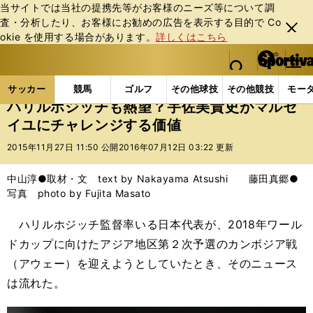
当サイトでは当社の提携先等がお客様のニーズ等について調
査・分析したり、お客様にお勧めの広告を表⽰する⽬的で Co
閉じ
okie を使⽤する場合があります。
詳しくはこちら
る
マイペ
web Sportiva (webスポルティーバ)
検索
メニュ
we
ー
サッカーの記事一覧
海外サッカー
海外サッカー
b
ジ
サッカー
競馬
ゴルフ
その他球技
その他競技
モー
ス
ハリルホジッチも熱望？宇佐美貴史がマルセ
ポ
イユにチャレンジする価値
ル
テ
2015年11月27日 11:50 公開
2016年07月12日 03:22 更新
ィ
ー
中山淳●取材・文 text by Nakayama Atsushi 藤田真郷●
バ
写真 photo by Fujita Masato
ハリルホジッチ監督率いる日本代表が、2018年ワール
ドカップに向けたアジア地区第２次予選のカンボジア戦
（アウェー）を迎えようとしていたとき、そのニュース
は流れた。