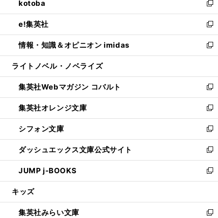
kotoba
く
で
ド
ィ
い
新
開
ウ
ン
ウ
し
e!集英社
く
で
ド
ィ
い
新
開
ウ
ン
ウ
し
情報・知識＆オピニオン imidas
く
で
ド
ィ
い
新
開
ウ
ン
ウ
し
ライトノベル・ノベライズ
く
で
ド
ィ
い
開
ウ
ン
ウ
集英社Webマガジン コバルト
く
で
ド
ィ
新
開
ウ
ン
し
集英社オレンジ文庫
く
で
ド
い
新
開
ウ
ウ
し
シフォン文庫
く
で
ィ
い
新
開
ン
ウ
し
ダッシュエックス文庫公式サイト
く
ド
ィ
い
新
ウ
ン
ウ
し
JUMP j-BOOKS
で
ド
ィ
い
新
開
ウ
ン
ウ
し
キッズ
く
で
ド
ィ
い
開
ウ
ン
ウ
集英社みらい文庫
く
で
ド
ィ
新