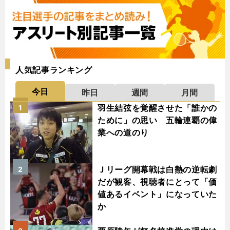
人気記事ランキング
今日
昨日
週間
月間
羽生結弦を覚醒させた「誰かの
1
ために」の思い 五輪連覇の偉
業への道のり
Ｊリーグ開幕戦は白熱の逆転劇
2
だが観客、視聴者にとって「価
値あるイベント」になっていた
か