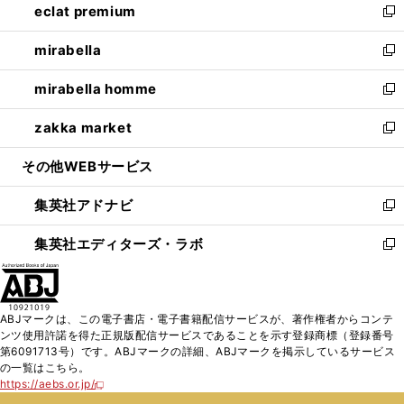
eclat premium
く
で
ド
ィ
い
新
開
ウ
ン
ウ
し
mirabella
く
で
ド
ィ
い
新
開
ウ
ン
ウ
し
mirabella homme
く
で
ド
ィ
い
新
開
ウ
ン
ウ
し
zakka market
く
で
ド
ィ
い
新
開
ウ
ン
ウ
し
その他WEBサービス
く
で
ド
ィ
い
開
ウ
ン
ウ
集英社アドナビ
く
で
ド
ィ
新
開
ウ
ン
し
集英社エディターズ・ラボ
く
で
ド
い
新
開
ウ
ウ
し
く
で
ィ
い
開
ン
ウ
ABJマークは、この電子書店・電子書籍配信サービスが、著作権者からコンテ
く
ド
ィ
ンツ使用許諾を得た正規版配信サービスであることを示す登録商標（登録番号
ウ
ン
第6091713号）です。ABJマークの詳細、ABJマークを掲示しているサービス
で
ド
の一覧はこちら。
開
ウ
https://aebs.or.jp/
新
く
で
し