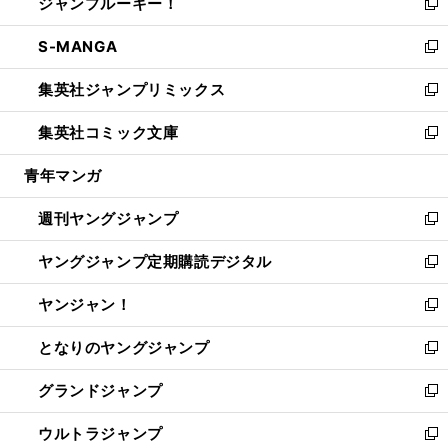
ジャンプルーキー！
く
で
ド
ィ
い
新
開
ウ
ン
ウ
し
S-MANGA
く
で
ド
ィ
い
新
開
ウ
ン
ウ
し
集英社ジャンプリミックス
く
で
ド
ィ
い
新
開
ウ
ン
ウ
し
集英社コミック文庫
く
で
ド
ィ
い
新
開
ウ
ン
ウ
し
青年マンガ
く
で
ド
ィ
い
開
ウ
ン
ウ
週刊ヤングジャンプ
く
で
ド
ィ
新
開
ウ
ン
し
ヤングジャンプ定期購読デジタル
く
で
ド
い
新
開
ウ
ウ
し
ヤンジャン！
く
で
ィ
い
新
開
ン
ウ
し
となりのヤングジャンプ
く
ド
ィ
い
新
ウ
ン
ウ
し
グランドジャンプ
で
ド
ィ
い
新
開
ウ
ン
ウ
し
ウルトラジャンプ
く
で
ド
ィ
い
新