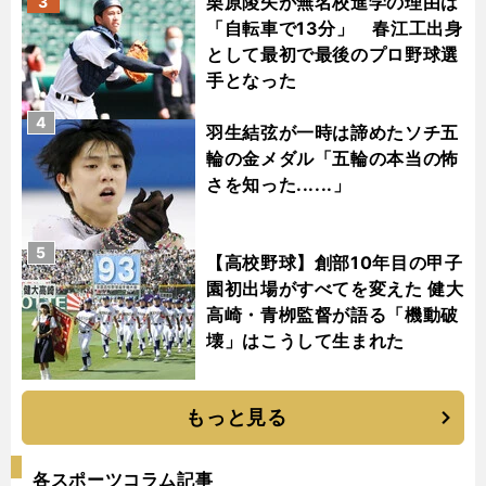
栗原陵矢が無名校進学の理由は
3
「自転車で13分」 春江工出身
として最初で最後のプロ野球選
手となった
4
羽生結弦が一時は諦めたソチ五
輪の金メダル「五輪の本当の怖
さを知った......」
5
【高校野球】創部10年目の甲子
園初出場がすべてを変えた 健大
高崎・青栁監督が語る「機動破
壊」はこうして生まれた
もっと見る
各スポーツコラム記事