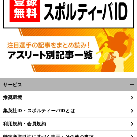
サービス
開
く/
推奨環境
閉
じ
集英社ID・スポルティーバIDとは
る
利用規約・会員規約
特定商取引法に基づく表示・その他の事項