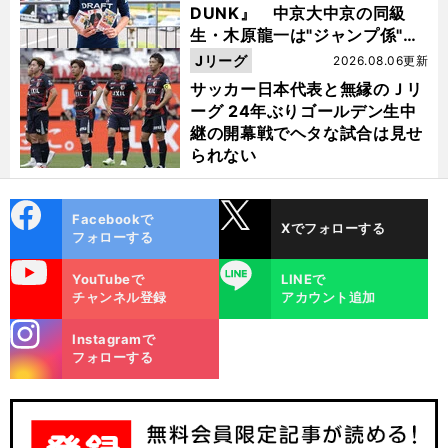
DUNK』 中京大中京の同級
生・木原龍一は"ジャンプ係"だ
った
Jリーグ
2026.08.06更新
サッカー日本代表と無縁のＪリ
ーグ 24年ぶりゴールデン生中
継の開幕戦でヘタな試合は見せ
られない
cebo
X
Facebookで
Xでフォローする
ok
フォローする
uTube
LINE
YouTubeで
LINEで
チャンネル登録
アカウント追加
stagra
Instagramで
m
フォローする