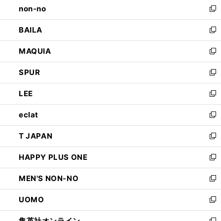
non-no
く
で
い
新
開
ウ
し
BAILA
く
ィ
い
新
ン
ウ
し
MAQUIA
ド
ィ
い
新
ウ
ン
ウ
し
SPUR
で
ド
ィ
い
新
開
ウ
ン
ウ
し
LEE
く
で
ド
ィ
い
新
開
ウ
ン
ウ
し
eclat
く
で
ド
ィ
い
新
開
ウ
ン
ウ
し
T JAPAN
く
で
ド
ィ
い
新
開
ウ
ン
ウ
し
HAPPY PLUS ONE
く
で
ド
ィ
い
新
開
ウ
ン
ウ
し
MEN'S NON-NO
く
で
ド
ィ
い
新
開
ウ
ン
ウ
し
UOMO
く
で
ド
ィ
い
新
開
ウ
ン
ウ
し
集英社オンライン
く
で