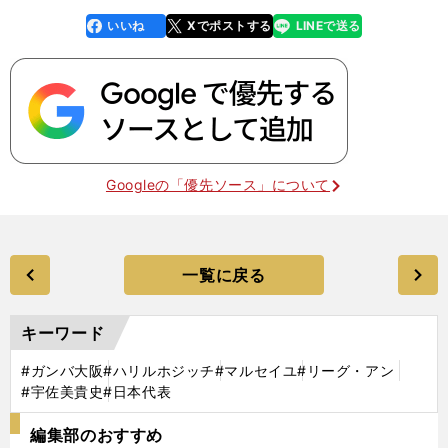
いいね
Xでポストする
LINEで送る
line
faceboo
x
k
Googleの「優先ソース」について
一覧に戻る
キーワード
#ガンバ大阪
#ハリルホジッチ
#マルセイユ
#リーグ・アン
#宇佐美貴史
#日本代表
編集部のおすすめ