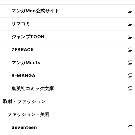
開
ン
ウ
し
マンガMee公式サイト
く
ド
ィ
い
新
ウ
ン
ウ
し
リマコミ
で
ド
ィ
い
新
開
ウ
ン
ウ
し
ジャンプTOON
く
で
ド
ィ
い
新
開
ウ
ン
ウ
し
ZEBRACK
く
で
ド
ィ
い
新
開
ウ
ン
ウ
し
マンガMeets
く
で
ド
ィ
い
新
開
ウ
ン
ウ
し
S-MANGA
く
で
ド
ィ
い
新
開
ウ
ン
ウ
し
集英社コミック文庫
く
で
ド
ィ
い
新
開
ウ
ン
ウ
し
取材・ファッション
く
で
ド
ィ
い
開
ウ
ン
ウ
ファッション・美容
く
で
ド
ィ
開
ウ
ン
Seventeen
く
で
ド
新
開
ウ
し