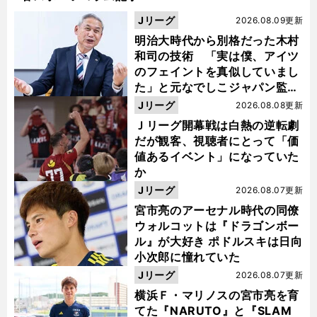
Jリーグ
2026.08.09更新
明治大時代から別格だった木村
和司の技術 「実は僕、アイツ
のフェイントを真似していまし
た」と元なでしこジャパン監
督・佐々木則夫
Jリーグ
2026.08.08更新
Ｊリーグ開幕戦は白熱の逆転劇
だが観客、視聴者にとって「価
値あるイベント」になっていた
か
Jリーグ
2026.08.07更新
宮市亮のアーセナル時代の同僚
ウォルコットは『ドラゴンボー
ル』が大好き ポドルスキは日向
小次郎に憧れていた
Jリーグ
2026.08.07更新
横浜Ｆ・マリノスの宮市亮を育
てた『NARUTO』と『SLAM