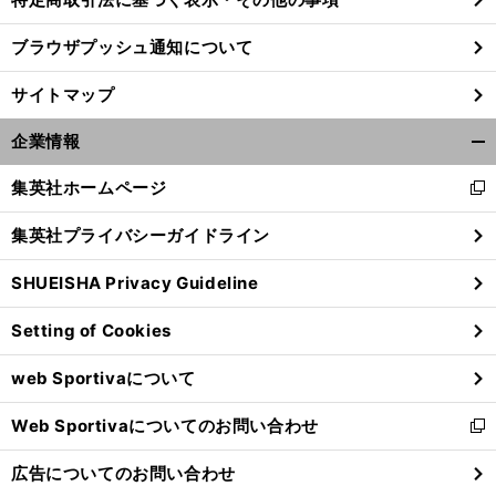
ブラウザプッシュ通知について
。
、
前
へ
サイトマップ
企業情報
開
く/
集英社ホームページ
新
閉
し
じ
集英社プライバシーガイドライン
い
る
ウ
SHUEISHA Privacy Guideline
ィ
ン
Setting of Cookies
ド
ウ
web Sportivaについて
で
開
Web Sportivaについてのお問い合わせ
く
新
し
広告についてのお問い合わせ
い