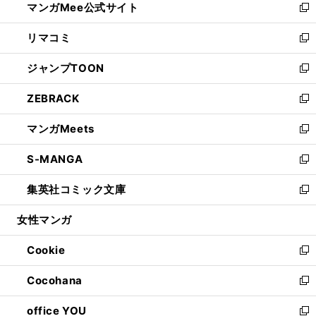
マンガMee公式サイト
く
ド
ィ
い
新
ウ
ン
ウ
し
リマコミ
で
ド
ィ
い
新
開
ウ
ン
ウ
し
ジャンプTOON
く
で
ド
ィ
い
新
開
ウ
ン
ウ
し
ZEBRACK
く
で
ド
ィ
い
新
開
ウ
ン
ウ
し
マンガMeets
く
で
ド
ィ
い
新
開
ウ
ン
ウ
し
S-MANGA
く
で
ド
ィ
い
新
開
ウ
ン
ウ
し
集英社コミック文庫
く
で
ド
ィ
い
新
開
ウ
ン
ウ
し
女性マンガ
く
で
ド
ィ
い
開
ウ
ン
ウ
Cookie
く
で
ド
ィ
新
開
ウ
ン
し
Cocohana
く
で
ド
い
新
開
ウ
ウ
し
office YOU
く
で
ィ
い
新