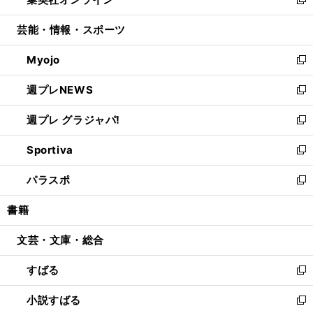
ド
ィ
い
新
開
ウ
ン
ウ
し
芸能・情報・スポーツ
く
で
ド
ィ
い
開
ウ
ン
ウ
Myojo
く
で
ド
ィ
新
開
ウ
ン
し
週プレNEWS
く
で
ド
い
新
開
ウ
ウ
し
週プレ グラジャパ!
く
で
ィ
い
新
開
ン
ウ
し
Sportiva
く
ド
ィ
い
新
ウ
ン
ウ
し
パラスポ
で
ド
ィ
い
新
開
ウ
ン
ウ
し
書籍
く
で
ド
ィ
い
開
ウ
ン
ウ
文芸・文庫・総合
く
で
ド
ィ
開
ウ
ン
すばる
く
で
ド
新
開
ウ
し
小説すばる
く
で
い
新