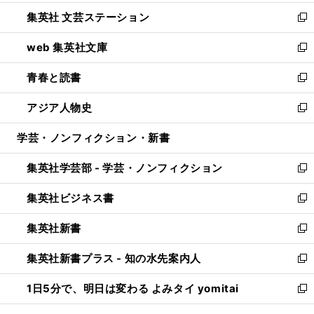
開
ウ
し
集英社 文芸ステーション
く
ィ
い
新
ン
ウ
し
web 集英社文庫
ド
ィ
い
新
ウ
ン
ウ
し
青春と読書
で
ド
ィ
い
新
開
ウ
ン
ウ
し
アジア人物史
く
で
ド
ィ
い
新
開
ウ
ン
ウ
し
学芸・ノンフィクション・新書
く
で
ド
ィ
い
開
ウ
ン
ウ
集英社学芸部 - 学芸・ノンフィクション
く
で
ド
ィ
新
開
ウ
ン
し
集英社ビジネス書
く
で
ド
い
新
開
ウ
ウ
し
集英社新書
く
で
ィ
い
新
開
ン
ウ
し
集英社新書プラス - 知の水先案内人
く
ド
ィ
い
新
ウ
ン
ウ
し
1日5分で、明日は変わる よみタイ yomitai
で
ド
ィ
い
新
開
ウ
ン
ウ
し