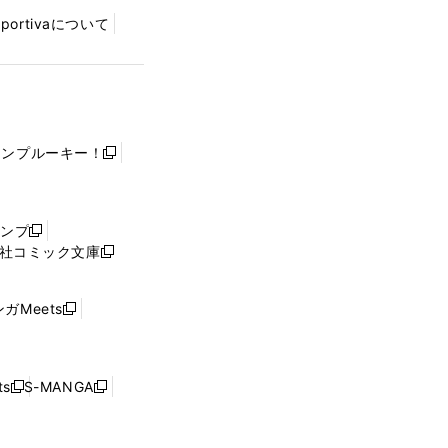
Sportivaについて
ャンプルーキー！
新
し
い
ウ
ャンプ
新
ィ
社コミック文庫
し
新
ン
い
し
ド
ウ
い
ウ
ガMeets
新
ィ
ウ
で
し
ン
ィ
開
い
ド
ン
く
ウ
ウ
ド
s
S-MANGA
新
新
ィ
で
ウ
し
し
ン
開
で
い
い
ド
く
開