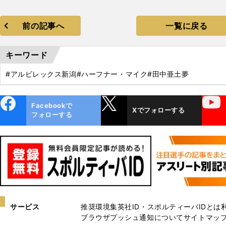
前の記事へ
一覧に戻る
キーワード
#アルビレックス新潟
#ハーフナー・マイク
#田中亜土夢
ebo
X
YouTube
Facebookで
Xでフォローする
ok
フォローする
サービス
推奨環境
集英社ID・スポルティーバIDとは
ブラウザプッシュ通知について
サイトマッ