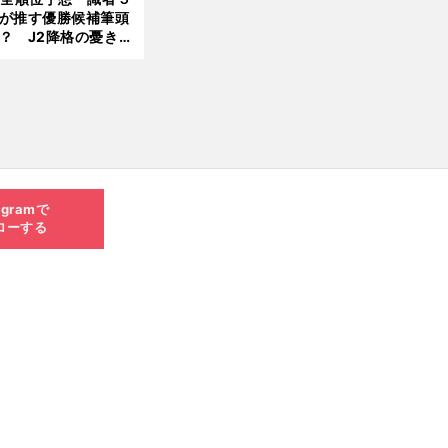
が推す優勝候補筆頭
？ J2降格の憂き目
遭いそうな３クラブ
は？
agramで
ローする