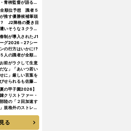
・青栁監督が語る
機動破壊」はこうし
1全順位予想 識者５
生まれた
が推す優勝候補筆頭
？ J2降格の憂き目
遭いそうな３クラブ
は？
春制が導入されたJ1
ーグ2026－27シー
ンの行方はいかに!?
５人の識者が全順位
大胆予想
お前がラクして生意
だな」「あいつ若い
せに」厳しい言葉を
びせられるも佐藤慎
郎が貫いた誇りとフ
夏の甲子園2026】
ンへの思い
隷クリストファー・
部陸の「２回加速す
」規格外のストレー
 それでもプロではな
大学進学を選ぶ理由
見る