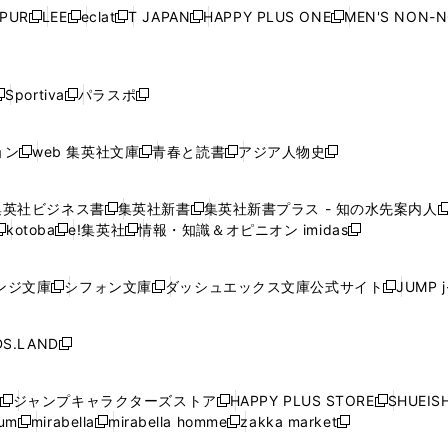
ウ
ウ
ウ
ウ
ウ
ウ
ウ
ウ
ウ
PUR
LEE
eclat
T JAPAN
HAPPY PLUS ONE
MEN'S NON-
く
く
く
く
新
新
新
新
新
ィ
ィ
ィ
ィ
で
で
で
で
で
し
し
し
し
し
ン
ン
ン
ン
開
開
開
開
開
い
い
い
い
い
ド
ド
ド
ド
く
く
く
く
く
ウ
ウ
ウ
ウ
ウ
ウ
ウ
ウ
ウ
Sportiva
パラスポ
新
新
ィ
ィ
ィ
ィ
ィ
で
で
で
で
し
し
し
ン
ン
ン
ン
ン
開
開
開
開
い
い
い
ド
ド
ド
ド
ド
ョン
web 集英社文庫
青春と読書
アジア人物史
く
く
く
く
新
新
新
新
ウ
ウ
ウ
ウ
ウ
ウ
ウ
ウ
し
し
し
し
ィ
ィ
ィ
で
で
で
で
で
い
い
い
い
ン
ン
ン
集英社ビジネス書
集英社新書
集英社新書プラス - 知の水先案内人
開
開
開
開
開
新
新
新
ウ
ウ
ウ
ウ
ド
ド
ド
kotoba
e!集英社
情報・知識＆オピニオン imidas
く
く
く
く
く
新
し
新
し
新
ィ
ィ
ィ
ィ
ウ
ウ
ウ
し
し
い
し
い
し
ン
ン
ン
ン
で
で
で
い
い
ウ
い
ウ
い
ド
ド
ド
ド
ンジ文庫
シフォン文庫
ダッシュエックス文庫公式サイト
JUMP 
開
開
開
新
新
新
ウ
ウ
ィ
ウ
ィ
ウ
ウ
ウ
ウ
ウ
く
く
く
し
し
し
ィ
ィ
ン
ィ
ン
ィ
で
で
で
で
い
い
い
ン
ン
ド
ン
ド
ン
S.LAND
開
開
開
開
新
ウ
ウ
ウ
ド
ド
ウ
ド
ウ
ド
く
く
く
く
し
ィ
ィ
ィ
ウ
ウ
で
ウ
で
ウ
い
ン
ン
ン
ジャンプキャラクターズストア
HAPPY PLUS STORE
SHUEIS
で
で
開
で
開
で
新
新
新
ウ
ド
ド
ド
ium
mirabella
mirabella homme
zakka market
開
開
く
開
く
開
し
新
新
新
し
新
し
ィ
ウ
ウ
ウ
く
く
く
く
い
し
し
い
し
し
い