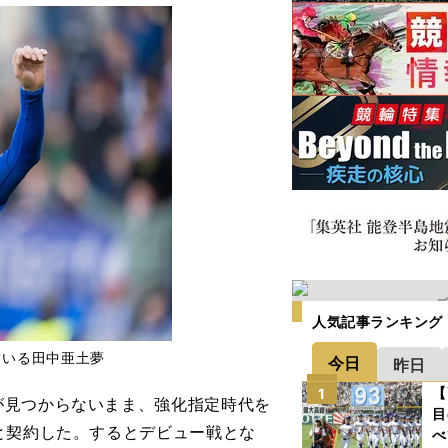
人気記事ランキング
ている田中亜土夢
今日
昨日
【
1
見つからないまま、強化指定時代を
目
と契約した。するとデビュー戦とな
べ