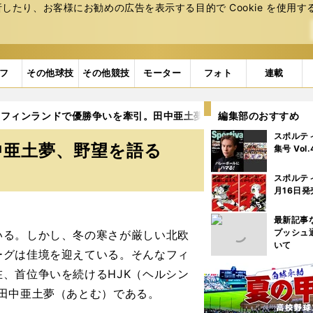
たり、お客様にお勧めの広告を表⽰する⽬的で Cookie を使⽤す
フ
その他球技
その他競技
モーター
フォト
連載
フィンランドで優勝争いを牽引。田中亜土夢、野望を語る
編集部のおすすめ
スポルテ
中亜土夢、野望を語る
集号 Vol
スポルテ
月16日発
最新記事
プッシュ
る。しかし、冬の寒さが厳しい北欧
いて
ーグは佳境を迎えている。そんなフィ
、首位争いを続けるHJK（ヘルシン
田中亜土夢（あとむ）である。