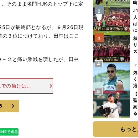
崎
、そのまま名門HJKのトップ下に定
「
J
2
て
人
は
25日が最終節となるが、９月26日現
に
ト差の３位につけており、田中はここ
と
秋
3
リ
ズ
０－２と痛い敗戦を喫したが、田中
4
を
「
気
く
ムでの負けは痛
浴
5
かせようと）目
太
【
ァ
ムでは後ろをガ
聖
次
6
高
る
ト
く
もっと
LINEで送る