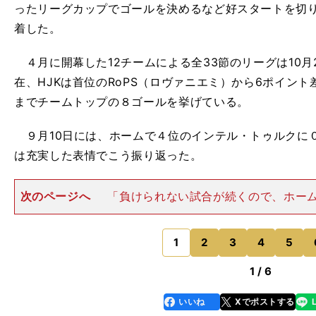
ったリーグカップでゴールを決めるなど好スタートを切り
着した。
４月に開幕した12チームによる全33節のリーグは10月
在、HJKは首位のRoPS（ロヴァニエミ）から6ポイン
までチームトップの８ゴールを挙げている。
９月10日には、ホームで４位のインテル・トゥルクに
は充実した表情でこう振り返った。
次のページへ
「負けられない試合が続くので、ホー
いですね。HJKを相手には、どこも（強豪相手に一泡吹
の色を変えてくるので、どの試合も大変です。特にホー
ッチリ固められてしまい
1
2
3
4
5
のページへ
1 / 6
いいね
Xでポストする
line
faceboo
x
k