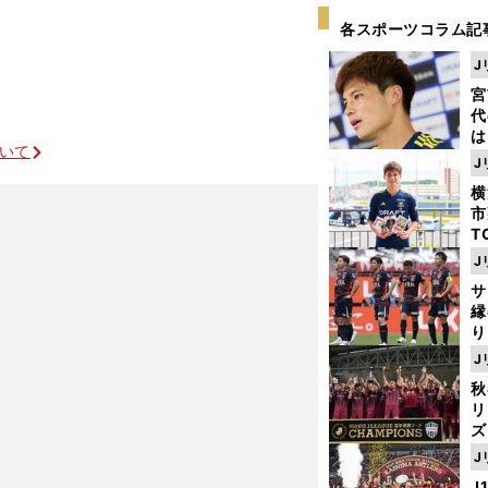
各スポーツコラム記
J
宮
代
は
ついて
が
J
日
横
た
市
T
K
J
級
サ
ャ
縁
り
開
J
の猛威
見
秋
リ
ズ
J
を
J