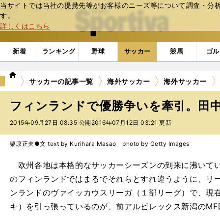
当サイトでは当社の提携先等がお客様のニーズ等について調査・分析し
web Sportiva (webスポルティーバ)
す。
詳しくはこちら
新着
ランキング
野球
サッカー
競馬
ゴル
we
サッカーの記事一覧
海外サッカー
海外サッカー
b
ス
フィンランドで優勝争いを牽引。田
ポ
ル
2015年09月27日 08:35 公開
2016年07月12日 03:21 更新
テ
ィ
栗原正夫●文 text by Kurihara Masao photo by Getty Images
ー
バ
欧州各地は本格的なサッカーシーズンの到来に沸いてい
のフィンランドではまるでそれらとすれ違うように、リ
ンランドのヴァイッカウスリーガ（１部リーグ）で、現在
キ）を引っ張っているのが、前アルビレックス新潟のMF