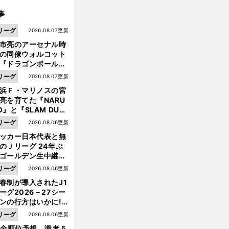
事
リーグ
2026.08.07更新
市亮のアーセナル時
の同僚ウォルコット
『ドラゴンボール』
大好き ポドルスキは
リーグ
2026.08.07更新
向小次郎に憧れてい
浜Ｆ・マリノスの宮
亮を育てた『NARU
O』と『SLAM DUN
』 中京大中京の同
リーグ
2026.08.06更新
生・木原龍一は"ジ
ッカー日本代表と無
ンプ係"だった
のＪリーグ 24年ぶ
ゴールデン生中継の
幕戦でヘタな試合は
前
リーグ
2026.08.06更新
へ
せられない
春制が導入されたJ1
ーグ2026－27シー
ンの行方はいかに!?
５人の識者が全順位
リーグ
2026.08.06更新
大胆予想
1全順位予想 識者５