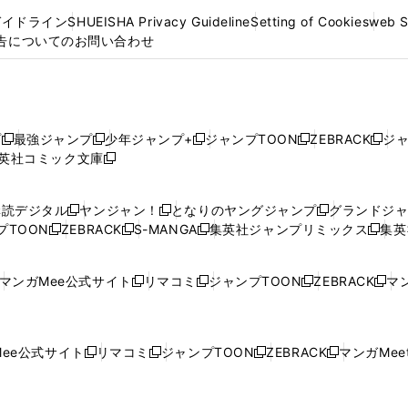
ガイドライン
SHUEISHA Privacy Guideline
Setting of Cookies
web 
告についてのお問い合わせ
プ
最強ジャンプ
少年ジャンプ+
ジャンプTOON
ZEBRACK
ジ
新
新
新
新
新
英社コミック文庫
し
新
し
し
し
し
い
い
し
い
い
い
ウ
ウ
い
ウ
ウ
ウ
購読デジタル
ヤンジャン！
となりのヤングジャンプ
グランドジ
新
新
新
ィ
ィ
ウ
ィ
ィ
ィ
プTOON
ZEBRACK
S-MANGA
集英社ジャンプリミックス
集英
新
し
新
し
新
し
新
ン
ン
ィ
ン
ン
ン
し
い
し
い
し
い
し
ド
ド
ン
ド
ド
ド
い
ウ
い
ウ
い
ウ
い
ウ
ウ
ド
ウ
ウ
ウ
マンガMee公式サイト
リマコミ
ジャンプTOON
ZEBRACK
マン
新
新
新
新
ウ
ィ
ウ
ィ
ウ
ィ
ウ
で
で
ウ
で
で
で
し
し
し
し
し
ィ
ン
ィ
ン
ィ
ン
ィ
開
開
で
開
開
開
い
い
い
い
い
ン
ド
ン
ド
ン
ド
ン
く
く
開
く
く
く
ウ
ウ
ウ
ウ
ウ
ド
ウ
ド
ウ
ド
ウ
ド
ee公式サイト
リマコミ
ジャンプTOON
ZEBRACK
マンガMeet
く
新
新
新
新
ィ
ィ
ィ
ィ
ィ
ウ
で
ウ
で
ウ
で
ウ
し
し
し
し
ン
ン
ン
ン
ン
で
開
で
開
で
開
で
い
い
い
い
ド
ド
ド
ド
ド
開
く
開
く
開
く
開