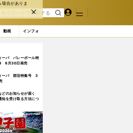
る場合がありま
マイペ
閉じ
検索
メニュ
ー
る
す
ジ
る
動画
インフォ
ィーバ バレーボール特
.4 6月30日発売
ィーバ 部活特集号 3
売
などのお知らせが届く
通知を受け取る方法につ