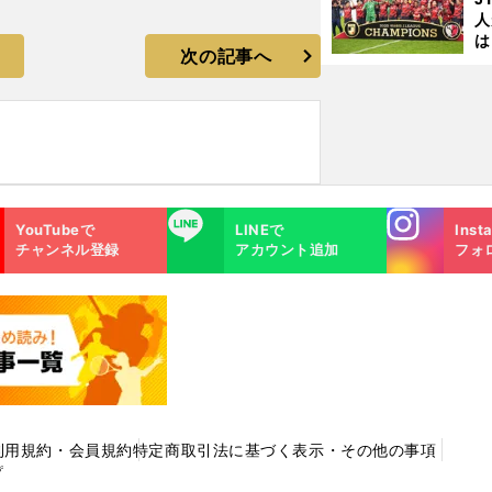
人
は
次の記事へ
に
と
Instagra
LINE
YouTubeで
LINEで
Inst
m
チャンネル登録
アカウント追加
フォ
利用規約・会員規約
特定商取引法に基づく表示・その他の事項
プ