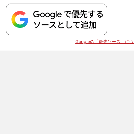
Googleの「優先ソース」に
、
」
F
FA