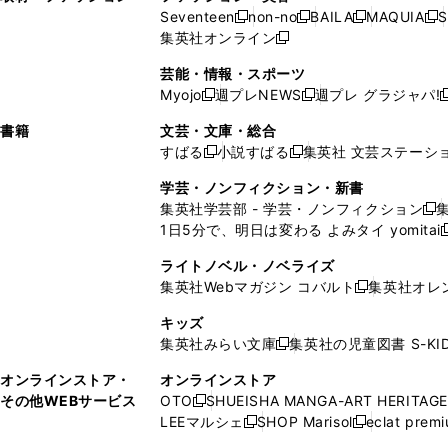
ウ
い
ウ
ウ
ウ
ド
ウ
ド
Seventeen
non-no
BAILA
MAQUIA
S
く
く
新
新
新
新
ィ
ウ
ィ
ィ
で
ウ
で
ウ
集英社オンライン
し
新
し
し
し
ン
ィ
ン
ン
開
で
開
で
い
し
い
い
い
ド
ン
ド
ド
芸能・情報・スポーツ
く
開
く
開
ウ
い
ウ
ウ
ウ
ウ
ド
ウ
ウ
Myojo
週プレNEWS
週プレ グラジャパ!
く
く
新
新
新
ィ
ウ
ィ
ィ
ィ
で
ウ
で
で
し
し
ン
ィ
ン
ン
ン
書籍
文芸・文庫・総合
開
で
開
開
い
い
ド
ン
ド
ド
ド
すばる
小説すばる
集英社 文芸ステーシ
く
開
く
く
新
新
ウ
ウ
ウ
ド
ウ
ウ
ウ
く
し
し
ィ
ィ
学芸・ノンフィクション・新書
で
ウ
で
で
で
い
い
ン
ン
集英社学芸部 - 学芸・ノンフィクション
開
で
開
開
開
新
ウ
ウ
ド
ド
1日5分で、明日は変わる よみタイ yomitai
く
開
く
く
く
し
新
ィ
ィ
ウ
ウ
く
い
ン
ン
ライトノベル・ノベライズ
で
で
ウ
ド
ド
集英社Webマガジン コバルト
集英社オレ
開
開
新
ィ
ウ
ウ
く
く
し
ン
キッズ
で
で
い
ド
集英社みらい文庫
集英社の児童図書 S-KID
開
開
新
ウ
ウ
く
く
し
ィ
オンラインストア・
オンラインストア
で
い
ン
その他WEBサービス
OTO
SHUEISHA MANGA-ART HERITAGE
開
新
ウ
ド
LEEマルシェ
SHOP Marisol
eclat prem
く
し
新
新
ィ
ウ
い
し
し