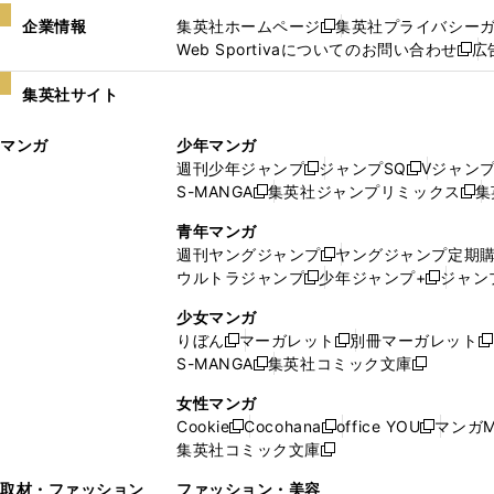
企業情報
集英社ホームページ
集英社プライバシー
新
Web Sportivaについてのお問い合わせ
広
し
新
い
し
集英社サイト
ウ
い
ィ
ウ
マンガ
少年マンガ
ン
ィ
週刊少年ジャンプ
ジャンプSQ
Vジャン
ド
ン
新
新
S-MANGA
集英社ジャンプリミックス
集
ウ
ド
新
し
し
新
で
ウ
し
い
い
し
青年マンガ
開
で
い
ウ
ウ
い
週刊ヤングジャンプ
ヤングジャンプ定期
新
く
開
ウ
ィ
ィ
ウ
ウルトラジャンプ
少年ジャンプ+
ジャン
新
し
新
く
ィ
ン
ン
ィ
し
い
し
ン
ド
ド
ン
少女マンガ
い
ウ
い
ド
ウ
ウ
ド
りぼん
マーガレット
別冊マーガレット
新
新
新
ウ
ィ
ウ
ウ
で
で
ウ
S-MANGA
集英社コミック文庫
し
新
し
新
ィ
ン
ィ
で
開
開
で
い
し
い
し
ン
ド
ン
女性マンガ
開
く
く
開
ウ
い
ウ
い
ド
ウ
ド
Cookie
Cocohana
office YOU
マンガM
く
く
新
新
新
ィ
ウ
ィ
ウ
ウ
で
ウ
集英社コミック文庫
し
新
し
し
ン
ィ
ン
ィ
で
開
で
い
し
い
い
ド
ン
ド
ン
取材・ファッション
ファッション・美容
開
く
開