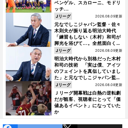
ベンゲル、スカローニ、モドリ
ッチ...
Jリーグ
2026.08.09更新
元なでしこジャパン監督・佐々
木則夫が振り返る明治大時代
「練習もしない（木村）和司が
脚光を浴びて...。全然面白くな
い４年間でした」
Jリーグ
2026.08.09更新
明治大時代から別格だった木村
和司の技術 「実は僕、アイツ
のフェイントを真似していまし
た」と元なでしこジャパン監
督・佐々木則夫
Jリーグ
2026.08.08更新
Ｊリーグ開幕戦は白熱の逆転劇
だが観客、視聴者にとって「価
値あるイベント」になっていた
か
cebo
X