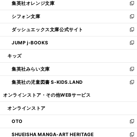
集英社オレンジ文庫
く
で
ド
い
新
開
ウ
ウ
し
シフォン文庫
く
で
ィ
い
新
開
ン
ウ
し
ダッシュエックス文庫公式サイト
く
ド
ィ
い
新
ウ
ン
ウ
し
JUMP j-BOOKS
で
ド
ィ
い
新
開
ウ
ン
ウ
し
キッズ
く
で
ド
ィ
い
開
ウ
ン
ウ
集英社みらい文庫
く
で
ド
ィ
新
開
ウ
ン
し
集英社の児童図書 S-KIDS.LAND
く
で
ド
い
新
開
ウ
ウ
し
オンラインストア・
その他WEBサービス
く
で
ィ
い
開
ン
ウ
オンラインストア
く
ド
ィ
ウ
ン
OTO
で
ド
新
開
ウ
し
SHUEISHA MANGA-ART HERITAGE
く
で
い
新