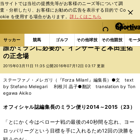
当サイトでは当社の提携先等がお客様のニーズ等について調
査・分析したり、お客様にお勧めの広告を表⽰する⽬的で Co
閉じ
okie を使⽤する場合があります。
詳しくはこちら
る
マイペ
web Sportiva (webスポルティーバ)
検索
メニュ
we
ー
サッカーの記事一覧
海外サッカー
海外サッカー
b
ジ
サッカー
競馬
ゴルフ
その他球技
その他競技
モー
ス
誰がミランに必要か。インザーギと本田圭佑
ポ
の正念場
ル
テ
2015年03月11日 11:35 公開
2016年07月12日 03:17 更新
ィ
ー
ステーファノ・メレガリ（『Forza Milan!』編集長）●文 text
バ
by Stefano Melegari 利根川 晶子●翻訳 translation by Ton
egawa Akiko
オフィシャル誌編集長のミラン便り2014～2015（23）
「とにかく今はベローナ戦の最後の40秒間を忘れ、ヨー
ロッパリーグという目標を手に入れるため12回の決勝を
戦うのだ」