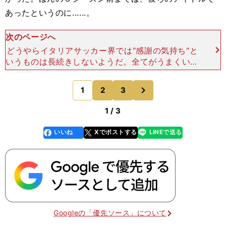
あったというのに......。
次のページへ
どうやらイタリアサッカー界では"感謝の気持ち"と
いうものは長続きしないようだ。全てがうまくいっ
ているときはいいが、最初の困難にぶつかったとた
ん、それまで培ってきた功績はすべて忘れられてし
次
1
2
3
のページへ
まう。かつての
1 / 3
いいね
Xでポストする
LINEで送る
line
faceboo
x
k
Googleの「優先ソース」について