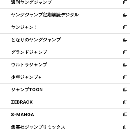
週刊ヤングジャンプ
く
で
ド
ィ
新
開
ウ
ン
し
ヤングジャンプ定期購読デジタル
く
で
ド
い
新
開
ウ
ウ
し
ヤンジャン！
く
で
ィ
い
新
開
ン
ウ
し
となりのヤングジャンプ
く
ド
ィ
い
新
ウ
ン
ウ
し
グランドジャンプ
で
ド
ィ
い
新
開
ウ
ン
ウ
し
ウルトラジャンプ
く
で
ド
ィ
い
新
開
ウ
ン
ウ
し
少年ジャンプ+
く
で
ド
ィ
い
新
開
ウ
ン
ウ
し
ジャンプTOON
く
で
ド
ィ
い
新
開
ウ
ン
ウ
し
ZEBRACK
く
で
ド
ィ
い
新
開
ウ
ン
ウ
し
S-MANGA
く
で
ド
ィ
い
新
開
ウ
ン
ウ
し
集英社ジャンプリミックス
く
で
ド
ィ
い
新