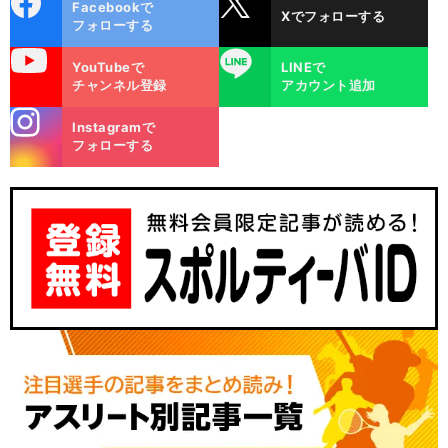
Facebookで
Xでフォローする
ok
フォローする
uTube
LINE
YouTubeで
LINEで
チャンネル登録
アカウント追加
stagra
Instagramで
m
フォローする