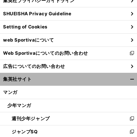
集英社プライバシーガイドライン
い
る
ウ
SHUEISHA Privacy Guideline
ィ
ン
Setting of Cookies
ド
ウ
web Sportivaについて
で
開
Web Sportivaについてのお問い合わせ
く
新
し
広告についてのお問い合わせ
い
ウ
集英社サイト
ィ
開
ン
く/
マンガ
ド
閉
ウ
じ
少年マンガ
で
る
開
週刊少年ジャンプ
く
新
し
ジャンプSQ
い
新