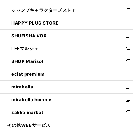
開
ウ
し
ジャンプキャラクターズストア
く
ィ
い
新
ン
ウ
し
HAPPY PLUS STORE
ド
ィ
い
新
ウ
ン
ウ
し
SHUEISHA VOX
で
ド
ィ
い
新
開
ウ
ン
ウ
し
LEEマルシェ
く
で
ド
ィ
い
新
開
ウ
ン
ウ
し
SHOP Marisol
く
で
ド
ィ
い
新
開
ウ
ン
ウ
し
eclat premium
く
で
ド
ィ
い
新
開
ウ
ン
ウ
し
mirabella
く
で
ド
ィ
い
新
開
ウ
ン
ウ
し
mirabella homme
く
で
ド
ィ
い
新
開
ウ
ン
ウ
し
zakka market
く
で
ド
ィ
い
新
開
ウ
ン
ウ
し
その他WEBサービス
く
で
ド
ィ
い
開
ウ
ン
ウ