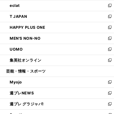
ウ
ン
ウ
し
eclat
く
で
ド
ィ
い
新
開
ウ
ン
ウ
し
T JAPAN
く
で
ド
ィ
い
新
開
ウ
ン
ウ
し
HAPPY PLUS ONE
く
で
ド
ィ
い
新
開
ウ
ン
ウ
し
MEN'S NON-NO
く
で
ド
ィ
い
新
開
ウ
ン
ウ
し
UOMO
く
で
ド
ィ
い
新
開
ウ
ン
ウ
し
集英社オンライン
く
で
ド
ィ
い
新
開
ウ
ン
ウ
し
芸能・情報・スポーツ
く
で
ド
ィ
い
開
ウ
ン
ウ
Myojo
く
で
ド
ィ
新
開
ウ
ン
し
週プレNEWS
く
で
ド
い
新
開
ウ
ウ
し
週プレ グラジャパ!
く
で
ィ
い
新
開
ン
ウ
し