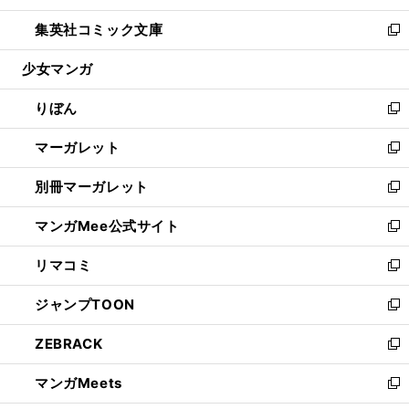
開
ウ
ン
ウ
し
集英社コミック文庫
く
で
ド
ィ
い
新
開
ウ
ン
ウ
し
少女マンガ
く
で
ド
ィ
い
開
ウ
ン
ウ
りぼん
く
で
ド
ィ
新
開
ウ
ン
し
マーガレット
く
で
ド
い
新
開
ウ
ウ
し
別冊マーガレット
く
で
ィ
い
新
開
ン
ウ
し
マンガMee公式サイト
く
ド
ィ
い
新
ウ
ン
ウ
し
リマコミ
で
ド
ィ
い
新
開
ウ
ン
ウ
し
ジャンプTOON
く
で
ド
ィ
い
新
開
ウ
ン
ウ
し
ZEBRACK
く
で
ド
ィ
い
新
開
ウ
ン
ウ
し
マンガMeets
く
で
ド
ィ
い
新
開
ウ
ン
ウ
し