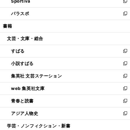
Sportiva
く
ド
ィ
い
新
ウ
ン
ウ
し
パラスポ
で
ド
ィ
い
新
開
ウ
ン
ウ
し
書籍
く
で
ド
ィ
い
開
ウ
ン
ウ
文芸・文庫・総合
く
で
ド
ィ
開
ウ
ン
すばる
く
で
ド
新
開
ウ
し
小説すばる
く
で
い
新
開
ウ
し
集英社 文芸ステーション
く
ィ
い
新
ン
ウ
し
web 集英社文庫
ド
ィ
い
新
ウ
ン
ウ
し
青春と読書
で
ド
ィ
い
新
開
ウ
ン
ウ
し
アジア人物史
く
で
ド
ィ
い
新
開
ウ
ン
ウ
し
学芸・ノンフィクション・新書
く
で
ド
ィ
い