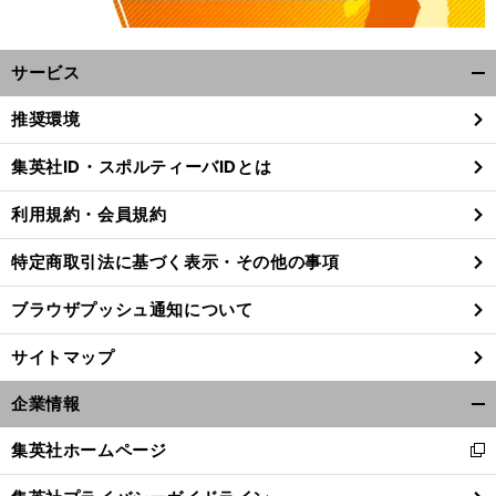
サービス
開
く/
推奨環境
閉
じ
集英社ID・スポルティーバIDとは
る
利用規約・会員規約
特定商取引法に基づく表示・その他の事項
ブラウザプッシュ通知について
サイトマップ
企業情報
開
く/
。
前
集英社ホームページ
新
香川真司とドルトムントの現状
へ
閉
し
じ