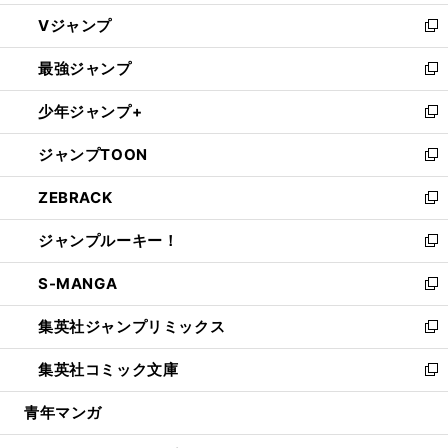
ウ
し
Vジャンプ
ィ
い
新
ン
ウ
し
最強ジャンプ
ド
ィ
い
新
ウ
ン
ウ
し
少年ジャンプ+
で
ド
ィ
い
新
開
ウ
ン
ウ
し
ジャンプTOON
く
で
ド
ィ
い
新
開
ウ
ン
ウ
し
ZEBRACK
く
で
ド
ィ
い
新
開
ウ
ン
ウ
し
ジャンプルーキー！
く
で
ド
ィ
い
新
開
ウ
ン
ウ
し
S-MANGA
く
で
ド
ィ
い
新
開
ウ
ン
ウ
し
集英社ジャンプリミックス
く
で
ド
ィ
い
新
開
ウ
ン
ウ
し
集英社コミック文庫
く
で
ド
ィ
い
新
開
ウ
ン
ウ
し
青年マンガ
く
で
ド
ィ
い
開
ウ
ン
ウ