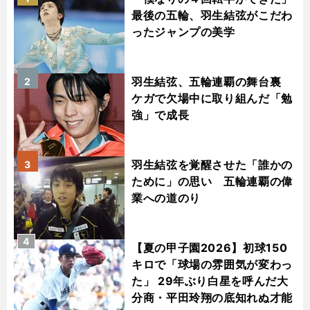
最後の五輪、羽生結弦がこだわ
ったジャンプの美学
羽生結弦、五輪連覇の舞台裏
2
ケガで欠場中に取り組んだ「勉
強」で成長
羽生結弦を覚醒させた「誰かの
3
ために」の思い 五輪連覇の偉
業への道のり
4
【夏の甲子園2026】初球150
キロで「球場の雰囲気が変わっ
た」 29年ぶり白星を呼んだ大
分商・平田玲翔の底知れぬ才能