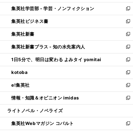
開
ウ
ン
ウ
集英社学芸部 - 学芸・ノンフィクション
く
で
ド
ィ
新
開
ウ
ン
し
集英社ビジネス書
く
で
ド
い
新
開
ウ
ウ
し
集英社新書
く
で
ィ
い
新
開
ン
ウ
し
集英社新書プラス - 知の水先案内人
く
ド
ィ
い
新
ウ
ン
ウ
し
1日5分で、明日は変わる よみタイ yomitai
で
ド
ィ
い
新
開
ウ
ン
ウ
し
kotoba
く
で
ド
ィ
い
新
開
ウ
ン
ウ
し
e!集英社
く
で
ド
ィ
い
新
開
ウ
ン
ウ
し
情報・知識＆オピニオン imidas
く
で
ド
ィ
い
新
開
ウ
ン
ウ
し
ライトノベル・ノベライズ
く
で
ド
ィ
い
開
ウ
ン
ウ
集英社Webマガジン コバルト
く
で
ド
ィ
新
開
ウ
ン
し