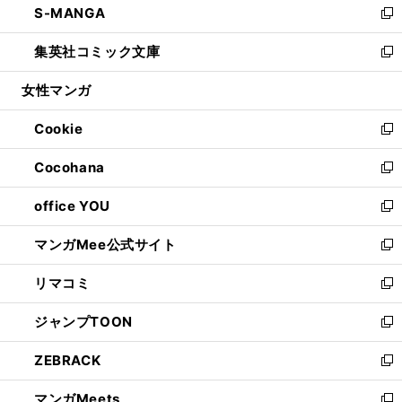
S-MANGA
く
で
ド
ィ
い
新
開
ウ
ン
ウ
し
集英社コミック文庫
く
で
ド
ィ
い
新
開
ウ
ン
ウ
し
女性マンガ
く
で
ド
ィ
い
開
ウ
ン
ウ
Cookie
く
で
ド
ィ
新
開
ウ
ン
し
Cocohana
く
で
ド
い
新
開
ウ
ウ
し
office YOU
く
で
ィ
い
新
開
ン
ウ
し
マンガMee公式サイト
く
ド
ィ
い
新
ウ
ン
ウ
し
リマコミ
で
ド
ィ
い
新
開
ウ
ン
ウ
し
ジャンプTOON
く
で
ド
ィ
い
新
開
ウ
ン
ウ
し
ZEBRACK
く
で
ド
ィ
い
新
開
ウ
ン
ウ
し
マンガMeets
く
で
ド
ィ
い