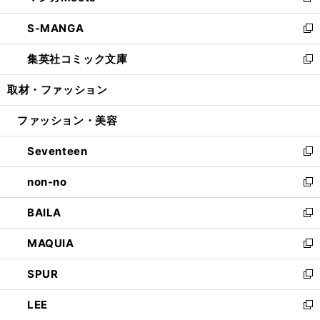
新
開
ウ
ン
ウ
し
S-MANGA
く
で
ド
ィ
い
新
開
ウ
ン
ウ
し
集英社コミック文庫
く
で
ド
ィ
い
新
開
ウ
ン
ウ
し
取材・ファッション
く
で
ド
ィ
い
開
ウ
ン
ウ
ファッション・美容
く
で
ド
ィ
開
ウ
ン
Seventeen
く
で
ド
新
開
ウ
し
non-no
く
で
い
新
開
ウ
し
BAILA
く
ィ
い
新
ン
ウ
し
MAQUIA
ド
ィ
い
新
ウ
ン
ウ
し
SPUR
で
ド
ィ
い
新
開
ウ
ン
ウ
し
LEE
く
で
ド
ィ
い
新
開