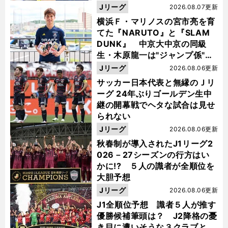
Jリーグ
2026.08.07更新
横浜Ｆ・マリノスの宮市亮を育
てた『NARUTO』と『SLAM
DUNK』 中京大中京の同級
生・木原龍一は"ジャンプ係"だ
った
Jリーグ
2026.08.06更新
サッカー日本代表と無縁のＪリ
ーグ 24年ぶりゴールデン生中
継の開幕戦でヘタな試合は見せ
られない
Jリーグ
2026.08.06更新
秋春制が導入されたJ1リーグ2
026－27シーズンの行方はい
かに!? ５人の識者が全順位を
大胆予想
Jリーグ
2026.08.06更新
J1全順位予想 識者５人が推す
優勝候補筆頭は？ J2降格の憂
き目に遭いそうな３クラブと