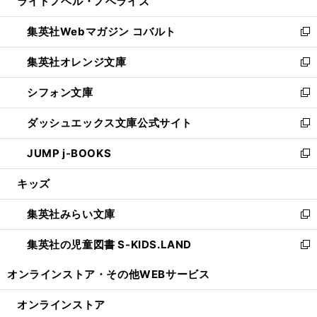
ライトノベル・ノベライズ
く
で
ド
ィ
い
開
ウ
ン
ウ
集英社Webマガジン コバルト
く
で
ド
ィ
新
開
ウ
ン
し
集英社オレンジ文庫
く
で
ド
い
新
開
ウ
ウ
し
シフォン文庫
く
で
ィ
い
新
開
ン
ウ
し
ダッシュエックス文庫公式サイト
く
ド
ィ
い
新
ウ
ン
ウ
し
JUMP j-BOOKS
で
ド
ィ
い
新
開
ウ
ン
ウ
し
キッズ
く
で
ド
ィ
い
開
ウ
ン
ウ
集英社みらい文庫
く
で
ド
ィ
新
開
ウ
ン
し
集英社の児童図書 S-KIDS.LAND
く
で
ド
い
新
開
ウ
ウ
し
オンラインストア・
その他WEBサービス
く
で
ィ
い
開
ン
ウ
オンラインストア
く
ド
ィ