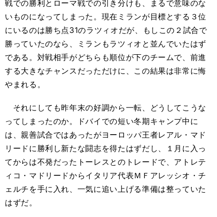
戦での勝利とローマ戦での引き分けも、まるで意味のな
いものになってしまった。現在ミランが目標とする３位
にいるのは勝ち点31のラツィオだが、もしこの２試合で
勝っていたのなら、ミランもラツィオと並んでいたはず
である。対戦相手がどちらも順位が下のチームで、前進
する大きなチャンスだっただけに、この結果は非常に悔
やまれる。
それにしても昨年末の好調から一転、どうしてこうな
ってしまったのか。ドバイでの短い冬期キャンプ中に
は、親善試合ではあったがヨーロッパ王者レアル・マド
リードに勝利し新たな闘志を得たはずだし、１月に入っ
てからは不発だったトーレスとのトレードで、アトレテ
ィコ・マドリードからイタリア代表ＭＦアレッシオ・チ
ェルチを手に入れ、一気に追い上げる準備は整っていた
はずだ。