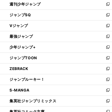
週刊少年ジャンプ
く
新
し
ジャンプSQ
い
新
ウ
し
Vジャンプ
ィ
い
新
ン
ウ
し
最強ジャンプ
ド
ィ
い
新
ウ
ン
ウ
し
少年ジャンプ+
で
ド
ィ
い
新
開
ウ
ン
ウ
し
ジャンプTOON
く
で
ド
ィ
い
新
開
ウ
ン
ウ
し
ZEBRACK
く
で
ド
ィ
い
新
開
ウ
ン
ウ
し
ジャンプルーキー！
く
で
ド
ィ
い
新
開
ウ
ン
ウ
し
S-MANGA
く
で
ド
ィ
い
新
開
ウ
ン
ウ
し
集英社ジャンプリミックス
く
で
ド
ィ
い
新
開
ウ
ン
ウ
し
集英社コミック文庫
く
で
ド