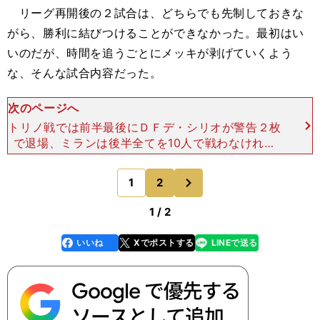
リーグ再開後の２試合は、どちらでも先制しておきな
がら、勝利に結びつけることができなかった。最初はい
いのだが、時間を追うごとにメッキが剥げていくよう
な、そんな試合内容だった。
次のページへ
トリノ戦では前半最後にＤＦデ・シリオが警告２枚
で退場、ミランは後半全てを10人で戦わなければ
ならなかった。後半は最初からミランはトリノの包
囲網を突破するのに苦労するようになった。失点を
次
1
2
のページへ
恐れてか中盤から
1 / 2
いいね
Xでポストする
LINEで送る
line
faceboo
x
k