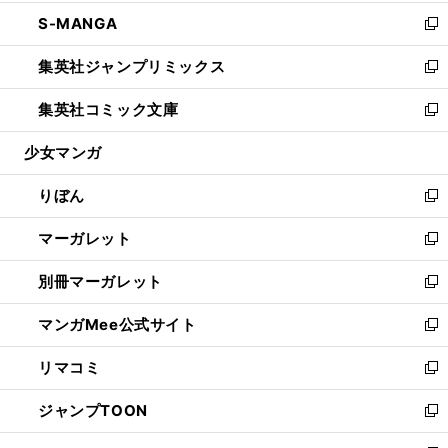
開
ウ
ン
ウ
し
S-MANGA
く
で
ド
ィ
い
新
開
ウ
ン
ウ
し
集英社ジャンプリミックス
く
で
ド
ィ
い
新
開
ウ
ン
ウ
し
集英社コミック文庫
く
で
ド
ィ
い
新
開
ウ
ン
ウ
し
少女マンガ
く
で
ド
ィ
い
開
ウ
ン
ウ
りぼん
く
で
ド
ィ
新
開
ウ
ン
し
マーガレット
く
で
ド
い
新
開
ウ
ウ
し
別冊マーガレット
く
で
ィ
い
新
開
ン
ウ
し
マンガMee公式サイト
く
ド
ィ
い
新
ウ
ン
ウ
し
リマコミ
で
ド
ィ
い
新
開
ウ
ン
ウ
し
ジャンプTOON
く
で
ド
ィ
い
新
開
ウ
ン
ウ
し