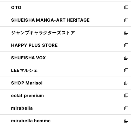
ウ
ン
OTO
で
ド
新
開
ウ
し
SHUEISHA MANGA-ART HERITAGE
く
で
い
新
開
ウ
し
ジャンプキャラクターズストア
く
ィ
い
新
ン
ウ
し
HAPPY PLUS STORE
ド
ィ
い
新
ウ
ン
ウ
し
SHUEISHA VOX
で
ド
ィ
い
新
開
ウ
ン
ウ
し
LEEマルシェ
く
で
ド
ィ
い
新
開
ウ
ン
ウ
し
SHOP Marisol
く
で
ド
ィ
い
新
開
ウ
ン
ウ
し
eclat premium
く
で
ド
ィ
い
新
開
ウ
ン
ウ
し
mirabella
く
で
ド
ィ
い
新
開
ウ
ン
ウ
し
mirabella homme
く
で
ド
ィ
い
新
開
ウ
ン
ウ
し