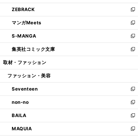
開
ウ
ン
ウ
し
ZEBRACK
く
で
ド
ィ
い
新
開
ウ
ン
ウ
し
マンガMeets
く
で
ド
ィ
い
新
開
ウ
ン
ウ
し
S-MANGA
く
で
ド
ィ
い
新
開
ウ
ン
ウ
し
集英社コミック文庫
く
で
ド
ィ
い
新
開
ウ
ン
ウ
し
取材・ファッション
く
で
ド
ィ
い
開
ウ
ン
ウ
ファッション・美容
く
で
ド
ィ
開
ウ
ン
Seventeen
く
で
ド
新
開
ウ
し
non-no
く
で
い
新
開
ウ
し
BAILA
く
ィ
い
新
ン
ウ
し
MAQUIA
ド
ィ
い
新
ウ
ン
ウ
し