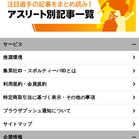
サービス
開
く/
推奨環境
閉
！
、
じ
前
集英社ID・スポルティーバIDとは
急ブレーキの理由
へ
る
利用規約・会員規約
特定商取引法に基づく表示・その他の事項
ブラウザプッシュ通知について
サイトマップ
企業情報