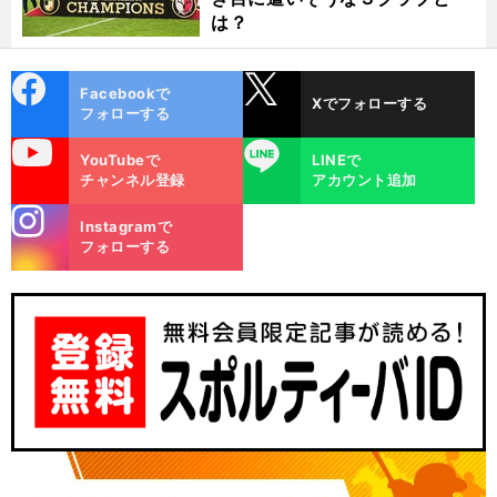
は？
cebo
X
Facebookで
Xでフォローする
ok
フォローする
uTube
LINE
YouTubeで
LINEで
チャンネル登録
アカウント追加
stagra
Instagramで
m
フォローする