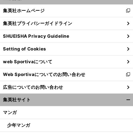
開
く/
集英社ホームページ
新
閉
し
じ
集英社プライバシーガイドライン
い
る
ウ
SHUEISHA Privacy Guideline
ィ
ン
Setting of Cookies
ド
ウ
web Sportivaについて
で
開
Web Sportivaについてのお問い合わせ
く
新
し
広告についてのお問い合わせ
い
ウ
集英社サイト
ィ
開
ン
く/
マンガ
ド
閉
ウ
じ
少年マンガ
で
る
開