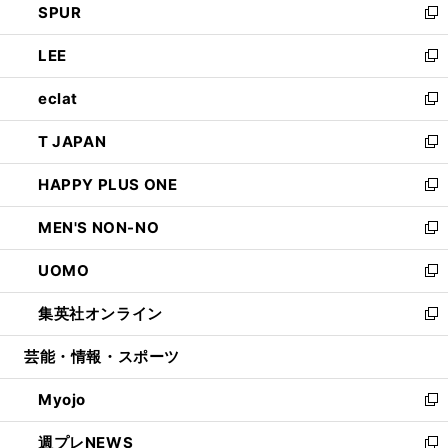
SPUR
で
ド
ィ
い
新
開
ウ
ン
ウ
し
LEE
く
で
ド
ィ
い
新
開
ウ
ン
ウ
し
eclat
く
で
ド
ィ
い
新
開
ウ
ン
ウ
し
T JAPAN
く
で
ド
ィ
い
新
開
ウ
ン
ウ
し
HAPPY PLUS ONE
く
で
ド
ィ
い
新
開
ウ
ン
ウ
し
MEN'S NON-NO
く
で
ド
ィ
い
新
開
ウ
ン
ウ
し
UOMO
く
で
ド
ィ
い
新
開
ウ
ン
ウ
し
集英社オンライン
く
で
ド
ィ
い
新
開
ウ
ン
ウ
し
芸能・情報・スポーツ
く
で
ド
ィ
い
開
ウ
ン
ウ
Myojo
く
で
ド
ィ
新
開
ウ
ン
し
週プレNEWS
く
で
ド
い
新