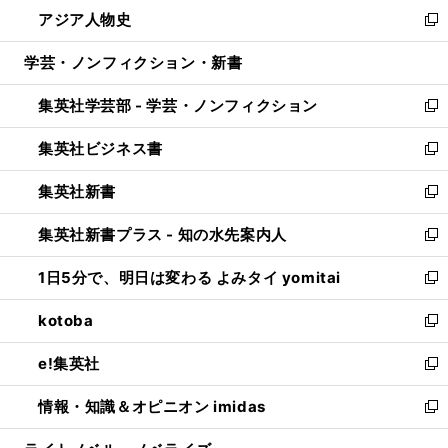
ウ
し
アジア人物史
く
で
ド
ィ
い
新
開
ウ
ン
ウ
し
学芸・ノンフィクション・新書
く
で
ド
ィ
い
開
ウ
ン
ウ
集英社学芸部 - 学芸・ノンフィクション
く
で
ド
ィ
新
開
ウ
ン
し
集英社ビジネス書
く
で
ド
い
新
開
ウ
ウ
し
集英社新書
く
で
ィ
い
新
開
ン
ウ
し
集英社新書プラス - 知の水先案内人
く
ド
ィ
い
新
ウ
ン
ウ
し
1日5分で、明日は変わる よみタイ yomitai
で
ド
ィ
い
新
開
ウ
ン
ウ
し
kotoba
く
で
ド
ィ
い
新
開
ウ
ン
ウ
し
e!集英社
く
で
ド
ィ
い
新
開
ウ
ン
ウ
し
情報・知識＆オピニオン imidas
く
で
ド
ィ
い
新
開
ウ
ン
ウ
し