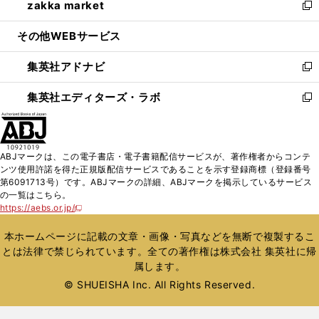
zakka market
く
で
ド
ィ
い
新
開
ウ
ン
ウ
し
その他WEBサービス
く
で
ド
ィ
い
開
ウ
ン
ウ
集英社アドナビ
く
で
ド
ィ
新
開
ウ
ン
し
集英社エディターズ・ラボ
く
で
ド
い
新
開
ウ
ウ
し
く
で
ィ
い
開
ン
ウ
ABJマークは、この電子書店・電子書籍配信サービスが、著作権者からコンテ
く
ド
ィ
ンツ使用許諾を得た正規版配信サービスであることを示す登録商標（登録番号
ウ
ン
第6091713号）です。ABJマークの詳細、ABJマークを掲示しているサービス
で
ド
の一覧はこちら。
開
ウ
https://aebs.or.jp/
新
く
で
し
い
開
本ホームページに記載の文章・画像・写真などを無断で複製するこ
ウ
く
とは法律で禁じられています。全ての著作権は株式会社 集英社に帰
ィ
属します。
ン
ド
© SHUEISHA Inc. All Rights Reserved.
ウ
で
開