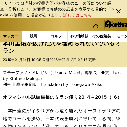
当サイトでは当社の提携先等がお客様のニーズ等について調
査・分析したり、お客様にお勧めの広告を表⽰する⽬的で Co
閉じ
okie を使⽤する場合があります。
詳しくはこちら
る
マイペ
web Sportiva (webスポルティーバ)
検索
メニュ
we
ー
サッカーの記事一覧
海外サッカー
海外サッカー
b
ジ
サッカー
競馬
ゴルフ
その他球技
その他競技
モー
ス
本田圭佑が抜けた穴を埋められないでいるミ
ポ
ラン
ル
テ
2015年01月14日 10:35 公開
2016年07月12日 03:16 更新
ィ
ー
ステーファノ・メレガリ（『Forza Milan!』編集長）●文 text
バ
by Stefano Melegari
利根川 晶子●翻訳 translation by Tonegawa Akiko
オフィシャル誌編集長のミラン便り2014～2015（16）
本田圭佑がイタリアから遠く離れたオーストラリアの
地でゴールを決め、日本代表を勝利に導いている間、彼
が抜けたミランは苦戦している。クリスマス休暇が明け