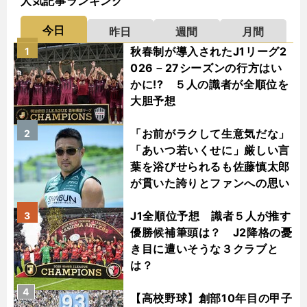
人気記事ランキング
今日
昨日
週間
月間
秋春制が導入されたJ1リーグ2
1
026－27シーズンの行方はい
かに!? ５人の識者が全順位を
大胆予想
「お前がラクして生意気だな」
2
「あいつ若いくせに」厳しい言
葉を浴びせられるも佐藤慎太郎
が貫いた誇りとファンへの思い
J1全順位予想 識者５人が推す
3
優勝候補筆頭は？ J2降格の憂
き目に遭いそうな３クラブと
は？
4
【高校野球】創部10年目の甲子