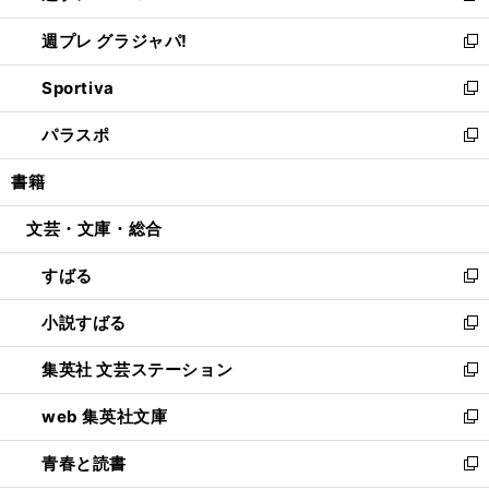
開
ウ
ウ
し
週プレ グラジャパ!
く
で
ィ
い
新
開
ン
ウ
し
Sportiva
く
ド
ィ
い
新
ウ
ン
ウ
し
パラスポ
で
ド
ィ
い
新
開
ウ
ン
ウ
し
書籍
く
で
ド
ィ
い
開
ウ
ン
ウ
文芸・文庫・総合
く
で
ド
ィ
開
ウ
ン
すばる
く
で
ド
新
開
ウ
し
小説すばる
く
で
い
新
開
ウ
し
集英社 文芸ステーション
く
ィ
い
新
ン
ウ
し
web 集英社文庫
ド
ィ
い
新
ウ
ン
ウ
し
青春と読書
で
ド
ィ
い
新
開
ウ
ン