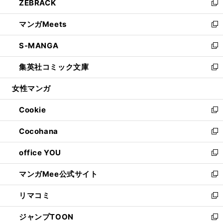
ZEBRACK
く
で
ド
ィ
い
新
開
ウ
ン
ウ
し
マンガMeets
く
で
ド
ィ
い
新
開
ウ
ン
ウ
し
S-MANGA
く
で
ド
ィ
い
新
開
ウ
ン
ウ
し
集英社コミック文庫
く
で
ド
ィ
い
新
開
ウ
ン
ウ
し
女性マンガ
く
で
ド
ィ
い
開
ウ
ン
ウ
Cookie
く
で
ド
ィ
新
開
ウ
ン
し
Cocohana
く
で
ド
い
新
開
ウ
ウ
し
office YOU
く
で
ィ
い
新
開
ン
ウ
し
マンガMee公式サイト
く
ド
ィ
い
新
ウ
ン
ウ
し
リマコミ
で
ド
ィ
い
新
開
ウ
ン
ウ
し
ジャンプTOON
く
で
ド
ィ
い
新