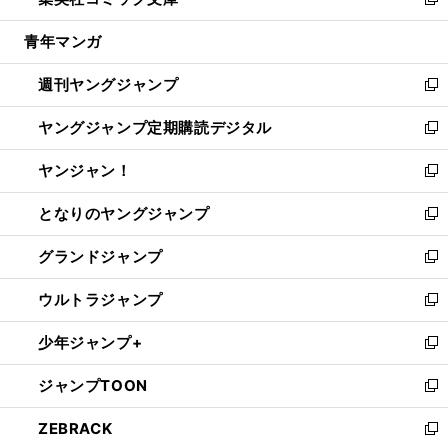
ィ
い
新
開
ウ
ン
ウ
し
青年マンガ
く
で
ド
ィ
い
開
ウ
ン
ウ
週刊ヤングジャンプ
く
で
ド
ィ
新
開
ウ
ン
し
ヤングジャンプ定期購読デジタル
く
で
ド
い
新
開
ウ
ウ
し
ヤンジャン！
く
で
ィ
い
新
開
ン
ウ
し
となりのヤングジャンプ
く
ド
ィ
い
新
ウ
ン
ウ
し
グランドジャンプ
で
ド
ィ
い
新
開
ウ
ン
ウ
し
ウルトラジャンプ
く
で
ド
ィ
い
新
開
ウ
ン
ウ
し
少年ジャンプ+
く
で
ド
ィ
い
新
開
ウ
ン
ウ
し
ジャンプTOON
く
で
ド
ィ
い
新
開
ウ
ン
ウ
し
ZEBRACK
く
で
ド
ィ
い
新