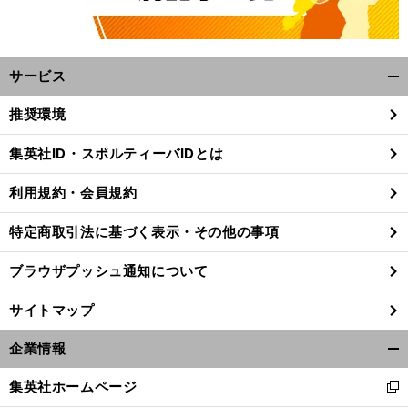
サービス
開
く/
推奨環境
閉
じ
集英社ID・スポルティーバIDとは
る
利用規約・会員規約
特定商取引法に基づく表示・その他の事項
ブラウザプッシュ通知について
サイトマップ
企業情報
開
。
？
前
く/
集英社ホームページ
へ
新
閉