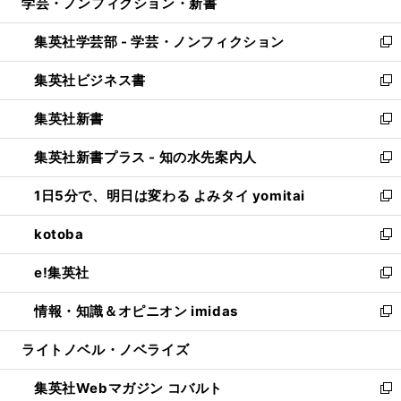
学芸・ノンフィクション・新書
く
で
ド
ィ
い
開
ウ
ン
ウ
集英社学芸部 - 学芸・ノンフィクション
く
で
ド
ィ
新
開
ウ
ン
し
集英社ビジネス書
く
で
ド
い
新
開
ウ
ウ
し
集英社新書
く
で
ィ
い
新
開
ン
ウ
し
集英社新書プラス - 知の水先案内人
く
ド
ィ
い
新
ウ
ン
ウ
し
1日5分で、明日は変わる よみタイ yomitai
で
ド
ィ
い
新
開
ウ
ン
ウ
し
kotoba
く
で
ド
ィ
い
新
開
ウ
ン
ウ
し
e!集英社
く
で
ド
ィ
い
新
開
ウ
ン
ウ
し
情報・知識＆オピニオン imidas
く
で
ド
ィ
い
新
開
ウ
ン
ウ
し
ライトノベル・ノベライズ
く
で
ド
ィ
い
開
ウ
ン
ウ
集英社Webマガジン コバルト
く
で
ド
ィ
新