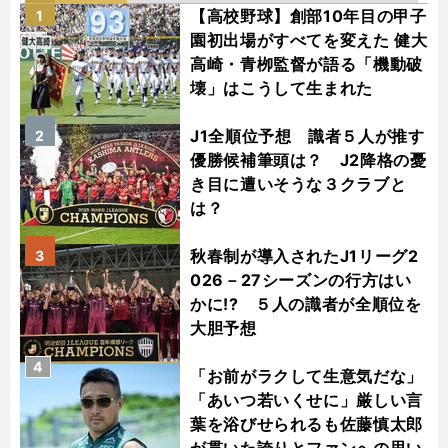
【高校野球】創部10年目の甲子
1
園初出場がすべてを変えた 健大
高崎・青栁監督が語る「機動破
壊」はこうして生まれた
J1全順位予想 識者５人が推す
2
優勝候補筆頭は？ J2降格の憂
き目に遭いそうな３クラブと
は？
秋春制が導入されたJ1リーグ2
3
026－27シーズンの行方はい
かに!? ５人の識者が全順位を
大胆予想
4
「お前がラクして生意気だな」
「あいつ若いくせに」厳しい言
葉を浴びせられるも佐藤慎太郎