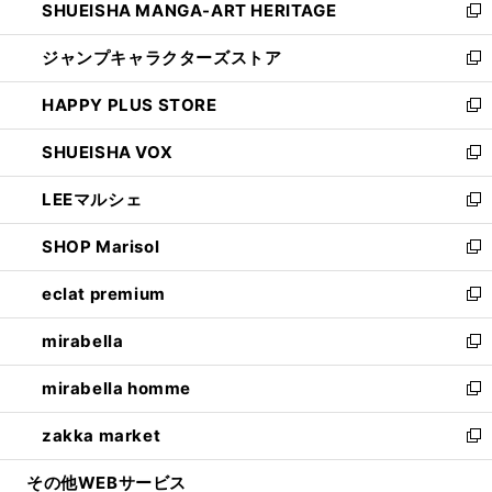
SHUEISHA MANGA-ART HERITAGE
く
で
い
新
開
ウ
し
ジャンプキャラクターズストア
く
ィ
い
新
ン
ウ
し
HAPPY PLUS STORE
ド
ィ
い
新
ウ
ン
ウ
し
SHUEISHA VOX
で
ド
ィ
い
新
開
ウ
ン
ウ
し
LEEマルシェ
く
で
ド
ィ
い
新
開
ウ
ン
ウ
し
SHOP Marisol
く
で
ド
ィ
い
新
開
ウ
ン
ウ
し
eclat premium
く
で
ド
ィ
い
新
開
ウ
ン
ウ
し
mirabella
く
で
ド
ィ
い
新
開
ウ
ン
ウ
し
mirabella homme
く
で
ド
ィ
い
新
開
ウ
ン
ウ
し
zakka market
く
で
ド
ィ
い
新
開
ウ
ン
ウ
し
その他WEBサービス
く
で
ド
ィ
い