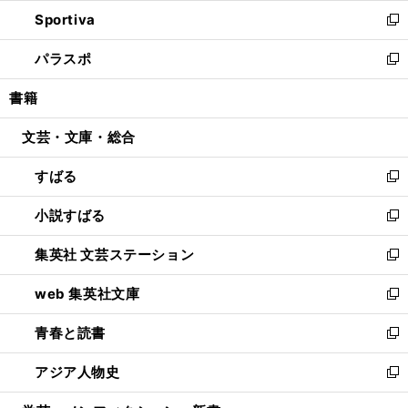
ン
ウ
し
Sportiva
く
ド
ィ
い
新
ウ
ン
ウ
し
パラスポ
で
ド
ィ
い
新
開
ウ
ン
ウ
し
書籍
く
で
ド
ィ
い
開
ウ
ン
ウ
文芸・文庫・総合
く
で
ド
ィ
開
ウ
ン
すばる
く
で
ド
新
開
ウ
し
小説すばる
く
で
い
新
開
ウ
し
集英社 文芸ステーション
く
ィ
い
新
ン
ウ
し
web 集英社文庫
ド
ィ
い
新
ウ
ン
ウ
し
青春と読書
で
ド
ィ
い
新
開
ウ
ン
ウ
し
アジア人物史
く
で
ド
ィ
い
新
開
ウ
ン
ウ
し