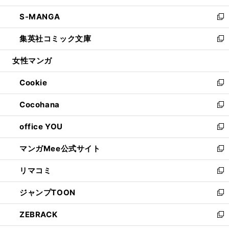
開
ウ
ン
ウ
し
S-MANGA
く
で
ド
ィ
い
新
開
ウ
ン
ウ
し
集英社コミック文庫
く
で
ド
ィ
い
新
開
ウ
ン
ウ
し
女性マンガ
く
で
ド
ィ
い
開
ウ
ン
ウ
Cookie
く
で
ド
ィ
新
開
ウ
ン
し
Cocohana
く
で
ド
い
新
開
ウ
ウ
し
office YOU
く
で
ィ
い
新
開
ン
ウ
し
マンガMee公式サイト
く
ド
ィ
い
新
ウ
ン
ウ
し
リマコミ
で
ド
ィ
い
新
開
ウ
ン
ウ
し
ジャンプTOON
く
で
ド
ィ
い
新
開
ウ
ン
ウ
し
ZEBRACK
く
で
ド
ィ
い
新
開
ウ
ン
ウ
し