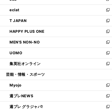
新
開
ウ
ン
ウ
し
eclat
く
で
ド
ィ
い
新
開
ウ
ン
ウ
し
T JAPAN
く
で
ド
ィ
い
新
開
ウ
ン
ウ
し
HAPPY PLUS ONE
く
で
ド
ィ
い
新
開
ウ
ン
ウ
し
MEN'S NON-NO
く
で
ド
ィ
い
新
開
ウ
ン
ウ
し
UOMO
く
で
ド
ィ
い
新
開
ウ
ン
ウ
し
集英社オンライン
く
で
ド
ィ
い
新
開
ウ
ン
ウ
し
芸能・情報・スポーツ
く
で
ド
ィ
い
開
ウ
ン
ウ
Myojo
く
で
ド
ィ
新
開
ウ
ン
し
週プレNEWS
く
で
ド
い
新
開
ウ
ウ
し
週プレ グラジャパ!
く
で
ィ
い
新
開