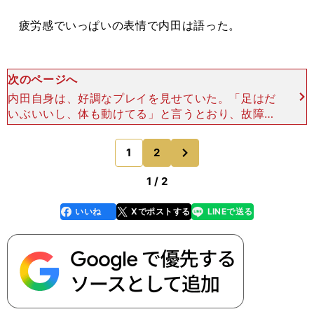
疲労感でいっぱいの表情で内田は語った。
次のページへ
内田自身は、好調なプレイを見せていた。「足はだ
いぶいいし、体も動けてる」と言うとおり、故障や
脳しんとうの影響は全く感じさせなかった。だが、
オーバーラップして高い位置で攻撃参加した回数は
次
1
2
のページへ
少なかった。19
1 / 2
いいね
Xでポストする
LINEで送る
line
faceboo
x
k