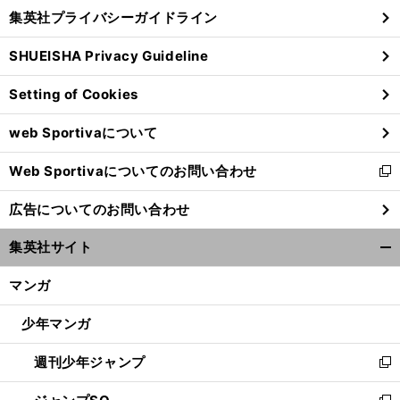
し
じ
集英社プライバシーガイドライン
い
る
ウ
SHUEISHA Privacy Guideline
ィ
ン
Setting of Cookies
ド
ウ
web Sportivaについて
で
開
Web Sportivaについてのお問い合わせ
く
新
し
広告についてのお問い合わせ
い
ウ
集英社サイト
ィ
開
ン
く/
マンガ
ド
閉
ウ
じ
少年マンガ
で
る
開
週刊少年ジャンプ
く
新
し