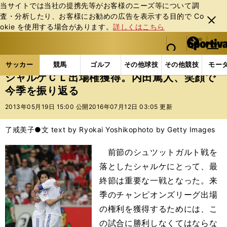
当サイトでは当社の提携先等がお客様のニーズ等について調
査・分析したり、お客様にお勧めの広告を表⽰する⽬的で Co
閉じ
okie を使⽤する場合があります。
詳しくはこちら
る
マイペ
web Sportiva (webスポルティーバ)
検索
メニュ
we
ー
サッカーの記事一覧
海外サッカー
海外サッカー
b
ジ
サッカー
競馬
ゴルフ
その他球技
その他競技
モー
ス
シャルケＣＬ出場権獲得。内田篤人、笑顔で
ポ
今季を振り返る
ル
テ
2013年05月19日 15:00 公開
2016年07月12日 03:05 更新
ィ
ー
了戒美子●文 text by Ryokai Yoshiko
photo by Getty Images
バ
前節のシュツットガルト戦を
落としたシャルケにとって、最
終節は重要な一戦となった。来
季のチャンピオンズリーグ出場
の権利を獲得するためには、こ
の試合に勝利しなくてはならな