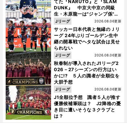
てた『NARUTO』と『SLAM
DUNK』 中京大中京の同級
生・木原龍一は"ジャンプ係"だ
った
Jリーグ
2026.08.06更新
サッカー日本代表と無縁のＪリ
ーグ 24年ぶりゴールデン生中
継の開幕戦でヘタな試合は見せ
られない
Jリーグ
2026.08.06更新
秋春制が導入されたJ1リーグ2
026－27シーズンの行方はい
かに!? ５人の識者が全順位を
大胆予想
Jリーグ
2026.08.06更新
J1全順位予想 識者５人が推す
優勝候補筆頭は？ J2降格の憂
き目に遭いそうな３クラブと
は？