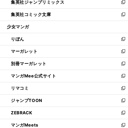
集英社ジャンプリミックス
く
で
ド
ィ
い
新
開
ウ
ン
ウ
し
集英社コミック文庫
く
で
ド
ィ
い
新
開
ウ
ン
ウ
し
少女マンガ
く
で
ド
ィ
い
開
ウ
ン
ウ
りぼん
く
で
ド
ィ
新
開
ウ
ン
し
マーガレット
く
で
ド
い
新
開
ウ
ウ
し
別冊マーガレット
く
で
ィ
い
新
開
ン
ウ
し
マンガMee公式サイト
く
ド
ィ
い
新
ウ
ン
ウ
し
リマコミ
で
ド
ィ
い
新
開
ウ
ン
ウ
し
ジャンプTOON
く
で
ド
ィ
い
新
開
ウ
ン
ウ
し
ZEBRACK
く
で
ド
ィ
い
新
開
ウ
ン
ウ
し
マンガMeets
く
で
ド
ィ
い
新