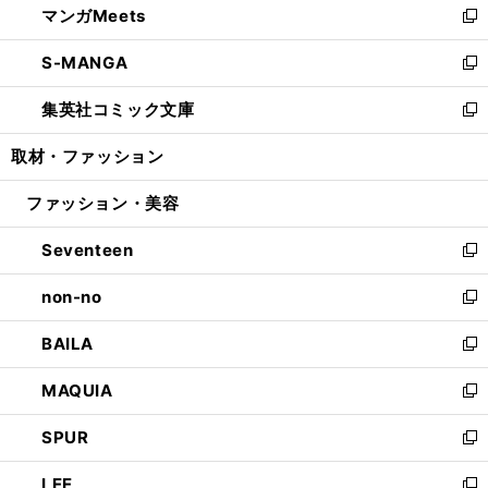
マンガMeets
く
で
ド
ィ
い
新
開
ウ
ン
ウ
し
S-MANGA
く
で
ド
ィ
い
新
開
ウ
ン
ウ
し
集英社コミック文庫
く
で
ド
ィ
い
新
開
ウ
ン
ウ
し
取材・ファッション
く
で
ド
ィ
い
開
ウ
ン
ウ
ファッション・美容
く
で
ド
ィ
開
ウ
ン
Seventeen
く
で
ド
新
開
ウ
し
non-no
く
で
い
新
開
ウ
し
BAILA
く
ィ
い
新
ン
ウ
し
MAQUIA
ド
ィ
い
新
ウ
ン
ウ
し
SPUR
で
ド
ィ
い
新
開
ウ
ン
ウ
し
LEE
く
で
ド
ィ
い