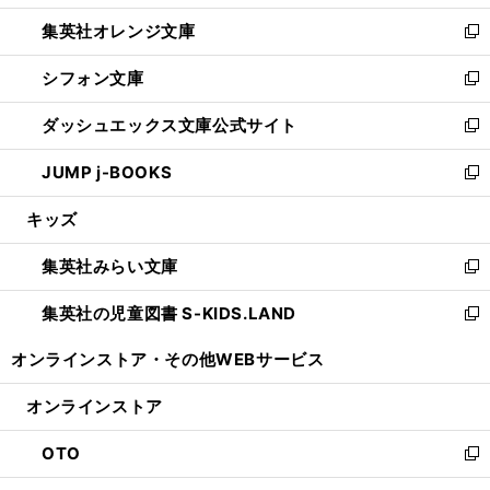
開
ウ
ン
し
集英社オレンジ文庫
く
で
ド
い
新
開
ウ
ウ
し
シフォン文庫
く
で
ィ
い
新
開
ン
ウ
し
ダッシュエックス文庫公式サイト
く
ド
ィ
い
新
ウ
ン
ウ
し
JUMP j-BOOKS
で
ド
ィ
い
新
開
ウ
ン
ウ
し
キッズ
く
で
ド
ィ
い
開
ウ
ン
ウ
集英社みらい文庫
く
で
ド
ィ
新
開
ウ
ン
し
集英社の児童図書 S-KIDS.LAND
く
で
ド
い
新
開
ウ
ウ
し
オンラインストア・
その他WEBサービス
く
で
ィ
い
開
ン
ウ
オンラインストア
く
ド
ィ
ウ
ン
OTO
で
ド
新
開
ウ
し