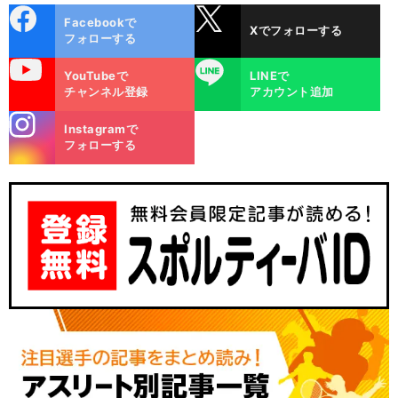
cebo
X
Facebookで
Xでフォローする
ok
フォローする
uTube
LINE
YouTubeで
LINEで
チャンネル登録
アカウント追加
stagra
Instagramで
m
フォローする