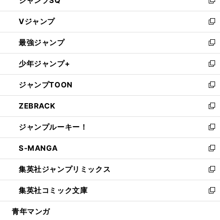
ジャンプSQ
い
新
ウ
し
Vジャンプ
ィ
い
新
ン
ウ
し
最強ジャンプ
ド
ィ
い
新
ウ
ン
ウ
し
少年ジャンプ+
で
ド
ィ
い
新
開
ウ
ン
ウ
し
ジャンプTOON
く
で
ド
ィ
い
新
開
ウ
ン
ウ
し
ZEBRACK
く
で
ド
ィ
い
新
開
ウ
ン
ウ
し
ジャンプルーキー！
く
で
ド
ィ
い
新
開
ウ
ン
ウ
し
S-MANGA
く
で
ド
ィ
い
新
開
ウ
ン
ウ
し
集英社ジャンプリミックス
く
で
ド
ィ
い
新
開
ウ
ン
ウ
し
集英社コミック文庫
く
で
ド
ィ
い
新
開
ウ
ン
ウ
し
青年マンガ
く
で
ド
ィ
い