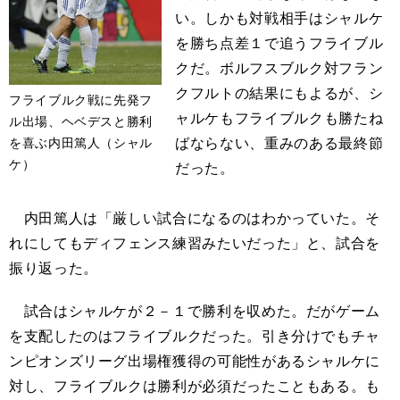
い。しかも対戦相手はシャルケ
を勝ち点差１で追うフライブル
クだ。ボルフスブルク対フラン
クフルトの結果にもよるが、シ
フライブルク戦に先発フ
ャルケもフライブルクも勝たね
ル出場、ヘベデスと勝利
ばならない、重みのある最終節
を喜ぶ内田篤人（シャル
ケ）
だった。
内田篤人は「厳しい試合になるのはわかっていた。そ
れにしてもディフェンス練習みたいだった」と、試合を
振り返った。
試合はシャルケが２－１で勝利を収めた。だがゲーム
を支配したのはフライブルクだった。引き分けでもチャ
ンピオンズリーグ出場権獲得の可能性があるシャルケに
対し、フライブルクは勝利が必須だったこともある。も