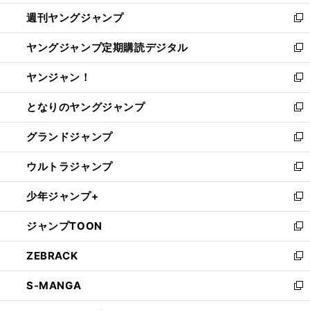
開
ウ
ン
ウ
週刊ヤングジャンプ
く
で
ド
ィ
新
開
ウ
ン
し
ヤングジャンプ定期購読デジタル
く
で
ド
い
新
開
ウ
ウ
し
ヤンジャン！
く
で
ィ
い
新
開
ン
ウ
し
となりのヤングジャンプ
く
ド
ィ
い
新
ウ
ン
ウ
し
グランドジャンプ
で
ド
ィ
い
新
開
ウ
ン
ウ
し
ウルトラジャンプ
く
で
ド
ィ
い
新
開
ウ
ン
ウ
し
少年ジャンプ+
く
で
ド
ィ
い
新
開
ウ
ン
ウ
し
ジャンプTOON
く
で
ド
ィ
い
新
開
ウ
ン
ウ
し
ZEBRACK
く
で
ド
ィ
い
新
開
ウ
ン
ウ
し
S-MANGA
く
で
ド
ィ
い
新
開
ウ
ン
ウ
し