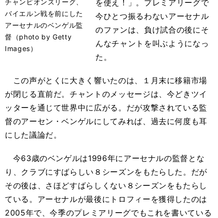
チャンピオンズリーグ、
を使え！」。プレミアリーグで
バイエルン戦を前にした
今ひとつ振るわないアーセナル
アーセナルのベンゲル監
のファンは、負け試合の後にそ
督（photo by Getty
んなチャントを叫ぶようになっ
Images）
た。
この声がとくに大きく響いたのは、１月末に移籍市場
が閉じる直前だ。チャントのメッセージは、今どきツイ
ッターを通じて世界中に広がる。だが攻撃されている監
督のアーセン・ベンゲルにしてみれば、過去に何度も耳
にした議論だ。
今63歳のベンゲルは1996年にアーセナルの監督とな
り、クラブにすばらしい８シーズンをもたらした。だが
その後は、さほどすばらしくない８シーズンをもたらし
ている。アーセナルが最後にトロフィーを獲得したのは
2005年で、今季のプレミアリーグでもこれを書いている