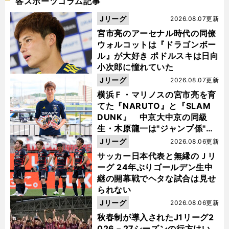
各スポーツコラム記事
Jリーグ
2026.08.07更新
宮市亮のアーセナル時代の同僚
ウォルコットは『ドラゴンボー
ル』が大好き ポドルスキは日向
小次郎に憧れていた
Jリーグ
2026.08.07更新
横浜Ｆ・マリノスの宮市亮を育
てた『NARUTO』と『SLAM
DUNK』 中京大中京の同級
生・木原龍一は"ジャンプ係"だ
った
Jリーグ
2026.08.06更新
サッカー日本代表と無縁のＪリ
ーグ 24年ぶりゴールデン生中
継の開幕戦でヘタな試合は見せ
られない
Jリーグ
2026.08.06更新
秋春制が導入されたJ1リーグ2
026－27シーズンの行方はい