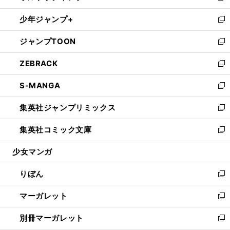
開
ウ
ン
ウ
し
少年ジャンプ+
く
で
ド
ィ
い
新
開
ウ
ン
ウ
し
ジャンプTOON
く
で
ド
ィ
い
新
開
ウ
ン
ウ
し
ZEBRACK
く
で
ド
ィ
い
新
開
ウ
ン
ウ
し
S-MANGA
く
で
ド
ィ
い
新
開
ウ
ン
ウ
し
集英社ジャンプリミックス
く
で
ド
ィ
い
新
開
ウ
ン
ウ
し
集英社コミック文庫
く
で
ド
ィ
い
新
開
ウ
ン
ウ
し
少女マンガ
く
で
ド
ィ
い
開
ウ
ン
ウ
りぼん
く
で
ド
ィ
新
開
ウ
ン
し
マーガレット
く
で
ド
い
新
開
ウ
ウ
し
別冊マーガレット
く
で
ィ
い
新
開
ン