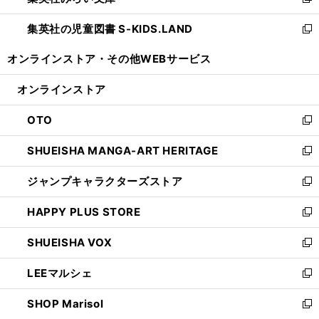
新
開
ウ
ン
し
集英社の児童図書 S-KIDS.LAND
く
で
ド
い
新
開
ウ
ウ
し
オンラインストア・
その他WEBサービス
く
で
ィ
い
開
ン
ウ
オンラインストア
く
ド
ィ
ウ
ン
OTO
で
ド
新
開
ウ
し
SHUEISHA MANGA-ART HERITAGE
く
で
い
新
開
ウ
し
ジャンプキャラクターズストア
く
ィ
い
新
ン
ウ
し
HAPPY PLUS STORE
ド
ィ
い
新
ウ
ン
ウ
し
SHUEISHA VOX
で
ド
ィ
い
新
開
ウ
ン
ウ
し
LEEマルシェ
く
で
ド
ィ
い
新
開
ウ
ン
ウ
し
SHOP Marisol
く
で
ド
ィ
い
新
開