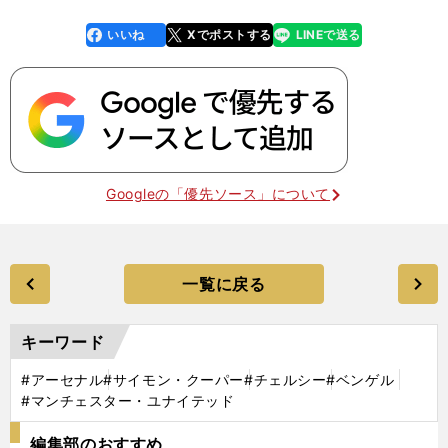
いいね
Xでポストする
LINEで送る
line
faceboo
x
k
Googleの「優先ソース」について
一覧に戻る
キーワード
#アーセナル
#サイモン・クーパー
#チェルシー
#ベンゲル
#マンチェスター・ユナイテッド
編集部のおすすめ