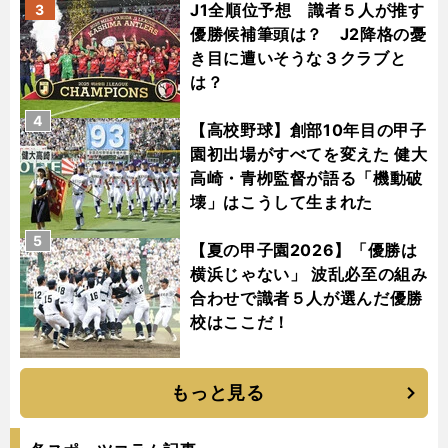
J1全順位予想 識者５人が推す
3
優勝候補筆頭は？ J2降格の憂
き目に遭いそうな３クラブと
は？
4
【高校野球】創部10年目の甲子
園初出場がすべてを変えた 健大
高崎・青栁監督が語る「機動破
壊」はこうして生まれた
5
【夏の甲子園2026】「優勝は
横浜じゃない」 波乱必至の組み
合わせで識者５人が選んだ優勝
校はここだ！
もっと見る