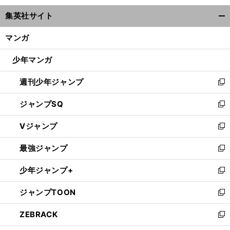
ウ
集英社サイト
ィ
開
ン
く/
マンガ
ド
閉
ウ
じ
少年マンガ
で
る
開
週刊少年ジャンプ
く
新
し
ジャンプSQ
い
新
ウ
し
Vジャンプ
ィ
い
新
ン
ウ
し
最強ジャンプ
ド
ィ
い
新
ウ
ン
ウ
し
少年ジャンプ+
で
ド
ィ
い
新
開
ウ
ン
ウ
し
ジャンプTOON
く
で
ド
ィ
い
新
開
ウ
ン
ウ
し
ZEBRACK
く
で
ド
ィ
い
新
開
ウ
ン
ウ
し