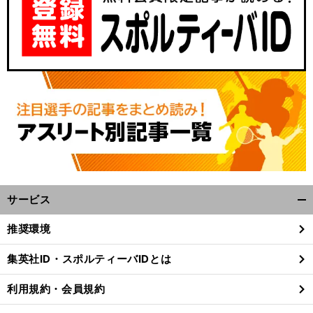
サービス
開
く/
推奨環境
閉
じ
集英社ID・スポルティーバIDとは
る
利用規約・会員規約