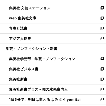
開
ウ
し
集英社 文芸ステーション
く
ィ
い
新
ン
ウ
し
web 集英社文庫
ド
ィ
い
新
ウ
ン
ウ
し
青春と読書
で
ド
ィ
い
新
開
ウ
ン
ウ
し
アジア人物史
く
で
ド
ィ
い
新
開
ウ
ン
ウ
し
学芸・ノンフィクション・新書
く
で
ド
ィ
い
開
ウ
ン
ウ
集英社学芸部 - 学芸・ノンフィクション
く
で
ド
ィ
新
開
ウ
ン
し
集英社ビジネス書
く
で
ド
い
新
開
ウ
ウ
し
集英社新書
く
で
ィ
い
新
開
ン
ウ
し
集英社新書プラス - 知の水先案内人
く
ド
ィ
い
新
ウ
ン
ウ
し
1日5分で、明日は変わる よみタイ yomitai
で
ド
ィ
い
新
開
ウ
ン
ウ
し