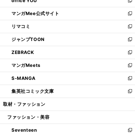
office YOU
く
で
ィ
い
新
開
ン
ウ
し
マンガMee公式サイト
く
ド
ィ
い
新
ウ
ン
ウ
し
リマコミ
で
ド
ィ
い
新
開
ウ
ン
ウ
し
ジャンプTOON
く
で
ド
ィ
い
新
開
ウ
ン
ウ
し
ZEBRACK
く
で
ド
ィ
い
新
開
ウ
ン
ウ
し
マンガMeets
く
で
ド
ィ
い
新
開
ウ
ン
ウ
し
S-MANGA
く
で
ド
ィ
い
新
開
ウ
ン
ウ
し
集英社コミック文庫
く
で
ド
ィ
い
新
開
ウ
ン
ウ
し
取材・ファッション
く
で
ド
ィ
い
開
ウ
ン
ウ
ファッション・美容
く
で
ド
ィ
開
ウ
ン
Seventeen
く
で
ド
新