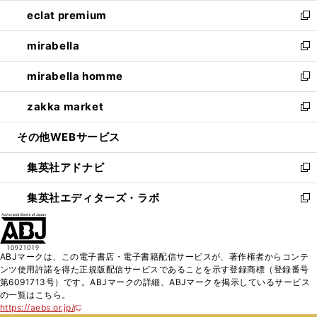
ウ
ン
ウ
し
eclat premium
く
で
ド
ィ
い
新
開
ウ
ン
ウ
し
mirabella
く
で
ド
ィ
い
新
開
ウ
ン
ウ
し
mirabella homme
く
で
ド
ィ
い
新
開
ウ
ン
ウ
し
zakka market
く
で
ド
ィ
い
新
開
ウ
ン
ウ
し
その他WEBサービス
く
で
ド
ィ
い
開
ウ
ン
ウ
集英社アドナビ
く
で
ド
ィ
新
開
ウ
ン
し
集英社エディターズ・ラボ
く
で
ド
い
新
開
ウ
ウ
し
く
で
ィ
い
開
ン
ウ
ABJマークは、この電子書店・電子書籍配信サービスが、著作権者からコンテ
く
ド
ィ
ンツ使用許諾を得た正規版配信サービスであることを示す登録商標（登録番号
ウ
ン
第6091713号）です。ABJマークの詳細、ABJマークを掲示しているサービス
で
ド
の一覧はこちら。
開
ウ
https://aebs.or.jp/
新