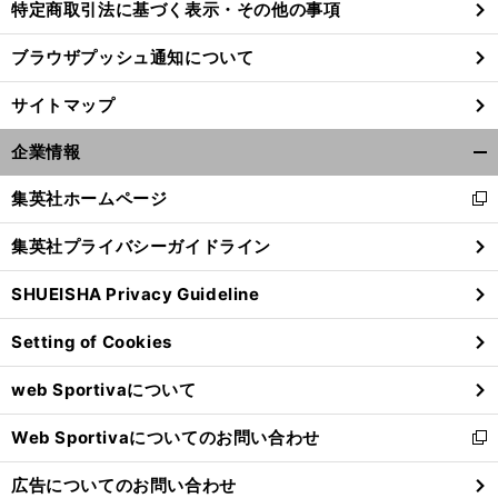
特定商取引法に基づく表示・その他の事項
ブラウザプッシュ通知について
】
。
々
前
へ
サイトマップ
企業情報
開
く/
集英社ホームページ
新
閉
し
じ
集英社プライバシーガイドライン
い
る
ウ
SHUEISHA Privacy Guideline
ィ
ン
Setting of Cookies
ド
ウ
web Sportivaについて
で
開
Web Sportivaについてのお問い合わせ
く
新
し
広告についてのお問い合わせ
い