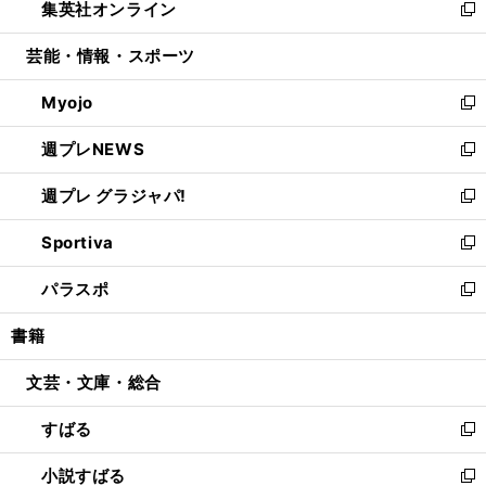
集英社オンライン
く
で
ド
ィ
い
新
開
ウ
ン
ウ
し
芸能・情報・スポーツ
く
で
ド
ィ
い
開
ウ
ン
ウ
Myojo
く
で
ド
ィ
新
開
ウ
ン
し
週プレNEWS
く
で
ド
い
新
開
ウ
ウ
し
週プレ グラジャパ!
く
で
ィ
い
新
開
ン
ウ
し
Sportiva
く
ド
ィ
い
新
ウ
ン
ウ
し
パラスポ
で
ド
ィ
い
新
開
ウ
ン
ウ
し
書籍
く
で
ド
ィ
い
開
ウ
ン
ウ
文芸・文庫・総合
く
で
ド
ィ
開
ウ
ン
すばる
く
で
ド
新
開
ウ
し
小説すばる
く
で
い
新