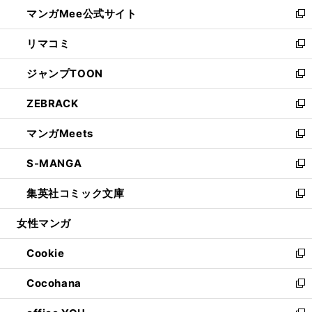
ウ
し
マンガMee公式サイト
く
ド
ィ
い
新
ウ
ン
ウ
し
リマコミ
で
ド
ィ
い
新
開
ウ
ン
ウ
し
ジャンプTOON
く
で
ド
ィ
い
新
開
ウ
ン
ウ
し
ZEBRACK
く
で
ド
ィ
い
新
開
ウ
ン
ウ
し
マンガMeets
く
で
ド
ィ
い
新
開
ウ
ン
ウ
し
S-MANGA
く
で
ド
ィ
い
新
開
ウ
ン
ウ
し
集英社コミック文庫
く
で
ド
ィ
い
新
開
ウ
ン
ウ
し
女性マンガ
く
で
ド
ィ
い
開
ウ
ン
ウ
Cookie
く
で
ド
ィ
新
開
ウ
ン
し
Cocohana
く
で
ド
い
新
開
ウ
ウ
し