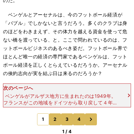
のだ。
ベンゲルとアーセナルは、今のフットボール経済が
「バブル」でしかないと言うだろう。多くのクラブは身
のほどをわきまえず、その体力を越える資金を使って危
ない橋を渡っている、と。ここで問われているのは、フ
ットボールビジネスのあるべき姿だ。フットボール界で
ほとんど唯一の経済の専門家であるベンゲルは、フット
ボール経済を正しくとらえているだろうか。アーセナル
の倹約志向が実を結ぶ日は来るのだろうか？
次のページへ
ベンゲルがアルザス地方に生まれたのは1949年。
フランスがこの地域をドイツから取り戻して４年後
のことだ。両親はドゥトレンハイムという小さな町
でカフェを営んでいた。 今のベンゲルは、公の場
次
1
2
3
4
のページへ
ではキリリと
1 / 4