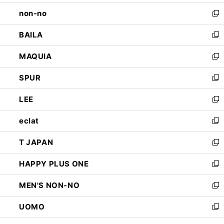
開
ウ
し
non-no
く
で
い
新
開
ウ
し
BAILA
く
ィ
い
新
ン
ウ
し
MAQUIA
ド
ィ
い
新
ウ
ン
ウ
し
SPUR
で
ド
ィ
い
新
開
ウ
ン
ウ
し
LEE
く
で
ド
ィ
い
新
開
ウ
ン
ウ
し
eclat
く
で
ド
ィ
い
新
開
ウ
ン
ウ
し
T JAPAN
く
で
ド
ィ
い
新
開
ウ
ン
ウ
し
HAPPY PLUS ONE
く
で
ド
ィ
い
新
開
ウ
ン
ウ
し
MEN'S NON-NO
く
で
ド
ィ
い
新
開
ウ
ン
ウ
し
UOMO
く
で
ド
ィ
い
新
開
ウ
ン
ウ
し