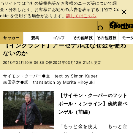
当サイトでは当社の提携先等がお客様のニーズ等について調
査・分析したり、お客様にお勧めの広告を表⽰する⽬的で Co
閉じ
okie を使⽤する場合があります。
詳しくはこちら
る
マイペ
web Sportiva (webスポルティーバ)
検索
メニュ
we
ー
サッカーの記事一覧
海外サッカー
サイモン・クー
b
ジ
サッカー
競馬
ゴルフ
その他球技
その他競技
モー
ス
【イングランド】アーセナルはなぜ金を使わ
ポ
ないのか
ル
テ
2013年02月20日 06:35 公開
2021年03月12日 21:44 更新
ィ
ー
サイモン・クーパー●文 text by Simon Kuper
バ
森田浩之●訳 translation by Morita Hiroyuki
【サイモン・クーパーのフット
ボール・オンライン】倹約家ベ
ンゲル（前編）
「もっと金を使え！ もっと金