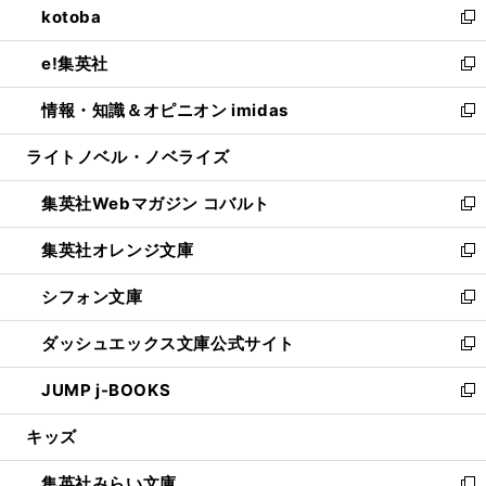
kotoba
く
で
ド
ィ
い
新
開
ウ
ン
ウ
し
e!集英社
く
で
ド
ィ
い
新
開
ウ
ン
ウ
し
情報・知識＆オピニオン imidas
く
で
ド
ィ
い
新
開
ウ
ン
ウ
し
ライトノベル・ノベライズ
く
で
ド
ィ
い
開
ウ
ン
ウ
集英社Webマガジン コバルト
く
で
ド
ィ
新
開
ウ
ン
し
集英社オレンジ文庫
く
で
ド
い
新
開
ウ
ウ
し
シフォン文庫
く
で
ィ
い
新
開
ン
ウ
し
ダッシュエックス文庫公式サイト
く
ド
ィ
い
新
ウ
ン
ウ
し
JUMP j-BOOKS
で
ド
ィ
い
新
開
ウ
ン
ウ
し
キッズ
く
で
ド
ィ
い
開
ウ
ン
ウ
集英社みらい文庫
く
で
ド
ィ