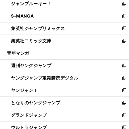
ジャンプルーキー！
く
で
ド
ィ
い
新
開
ウ
ン
ウ
し
S-MANGA
く
で
ド
ィ
い
新
開
ウ
ン
ウ
し
集英社ジャンプリミックス
く
で
ド
ィ
い
新
開
ウ
ン
ウ
し
集英社コミック文庫
く
で
ド
ィ
い
新
開
ウ
ン
ウ
し
青年マンガ
く
で
ド
ィ
い
開
ウ
ン
ウ
週刊ヤングジャンプ
く
で
ド
ィ
新
開
ウ
ン
し
ヤングジャンプ定期購読デジタル
く
で
ド
い
新
開
ウ
ウ
し
ヤンジャン！
く
で
ィ
い
新
開
ン
ウ
し
となりのヤングジャンプ
く
ド
ィ
い
新
ウ
ン
ウ
し
グランドジャンプ
で
ド
ィ
い
新
開
ウ
ン
ウ
し
ウルトラジャンプ
く
で
ド
ィ
い
新