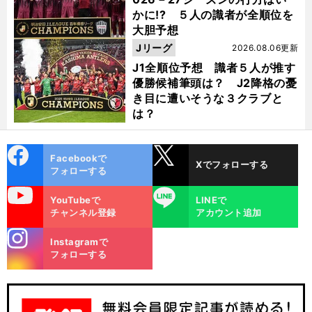
かに!? ５人の識者が全順位を
大胆予想
Jリーグ
2026.08.06更新
J1全順位予想 識者５人が推す
優勝候補筆頭は？ J2降格の憂
き目に遭いそうな３クラブと
は？
cebo
X
Facebookで
Xでフォローする
ok
フォローする
uTube
LINE
YouTubeで
LINEで
チャンネル登録
アカウント追加
stagra
Instagramで
m
フォローする