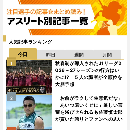
人気記事ランキング
今日
昨日
週間
月間
秋春制が導入されたJ1リーグ2
1
026－27シーズンの行方はい
かに!? ５人の識者が全順位を
大胆予想
「お前がラクして生意気だな」
2
「あいつ若いくせに」厳しい言
葉を浴びせられるも佐藤慎太郎
が貫いた誇りとファンへの思い