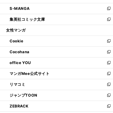
開
ウ
ン
ウ
し
S-MANGA
く
で
ド
ィ
い
新
開
ウ
ン
ウ
し
集英社コミック文庫
く
で
ド
ィ
い
新
開
ウ
ン
ウ
し
女性マンガ
く
で
ド
ィ
い
開
ウ
ン
ウ
Cookie
く
で
ド
ィ
新
開
ウ
ン
し
Cocohana
く
で
ド
い
新
開
ウ
ウ
し
office YOU
く
で
ィ
い
新
開
ン
ウ
し
マンガMee公式サイト
く
ド
ィ
い
新
ウ
ン
ウ
し
リマコミ
で
ド
ィ
い
新
開
ウ
ン
ウ
し
ジャンプTOON
く
で
ド
ィ
い
新
開
ウ
ン
ウ
し
ZEBRACK
く
で
ド
ィ
い
新
開
ウ
ン
ウ
し