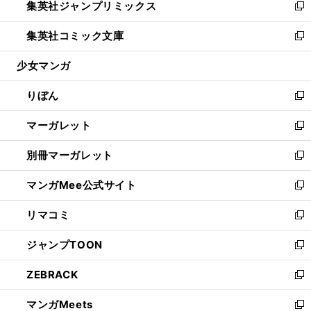
集英社ジャンプリミックス
く
で
ド
ィ
い
新
開
ウ
ン
ウ
し
集英社コミック文庫
く
で
ド
ィ
い
新
開
ウ
ン
ウ
し
少女マンガ
く
で
ド
ィ
い
開
ウ
ン
ウ
りぼん
く
で
ド
ィ
新
開
ウ
ン
し
マーガレット
く
で
ド
い
新
開
ウ
ウ
し
別冊マーガレット
く
で
ィ
い
新
開
ン
ウ
し
マンガMee公式サイト
く
ド
ィ
い
新
ウ
ン
ウ
し
リマコミ
で
ド
ィ
い
新
開
ウ
ン
ウ
し
ジャンプTOON
く
で
ド
ィ
い
新
開
ウ
ン
ウ
し
ZEBRACK
く
で
ド
ィ
い
新
開
ウ
ン
ウ
し
マンガMeets
く
で
ド
ィ
い
新