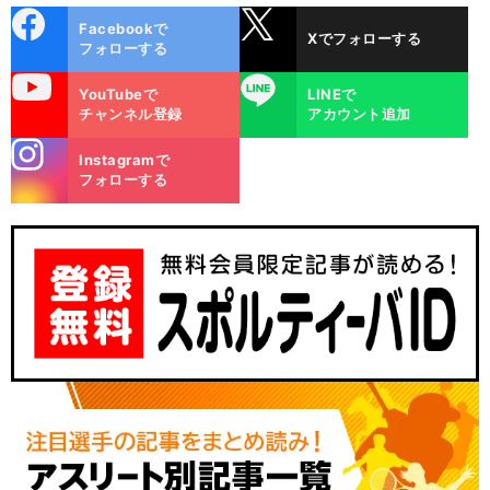
cebo
X
Facebookで
Xでフォローする
ok
フォローする
uTube
LINE
YouTubeで
LINEで
チャンネル登録
アカウント追加
stagra
Instagramで
m
フォローする