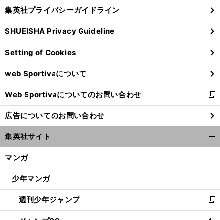
し
じ
集英社プライバシーガイドライン
い
る
ウ
SHUEISHA Privacy Guideline
ィ
ン
Setting of Cookies
ド
ウ
web Sportivaについて
で
開
Web Sportivaについてのお問い合わせ
く
新
し
広告についてのお問い合わせ
い
ウ
集英社サイト
ィ
開
ン
く/
マンガ
ド
閉
ウ
じ
少年マンガ
で
る
開
週刊少年ジャンプ
く
新
し