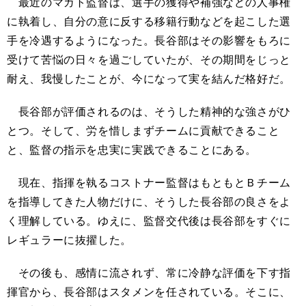
最近のマガト監督は、選手の獲得や補強などの人事権
に執着し、自分の意に反する移籍行動などを起こした選
手を冷遇するようになった。長谷部はその影響をもろに
受けて苦悩の日々を過ごしていたが、その期間をじっと
耐え、我慢したことが、今になって実を結んだ格好だ。
長谷部が評価されるのは、そうした精神的な強さがひ
とつ。そして、労を惜しまずチームに貢献できること
と、監督の指示を忠実に実践できることにある。
現在、指揮を執るコストナー監督はもともとＢチーム
を指導してきた人物だけに、そうした長谷部の良さをよ
く理解している。ゆえに、監督交代後は長谷部をすぐに
レギュラーに抜擢した。
その後も、感情に流されず、常に冷静な評価を下す指
揮官から、長谷部はスタメンを任されている。そこに、