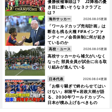
優勝候補筆頭は？ J2降格の憂
き目に遭いそうな３クラブと
は？
海外サッカー
2026.08.05更新
「ワールドカップ売却計画」は
断念も残る火種 FIFAインファ
ンティーノ会長体制に何が起き
ているのか
高校・ユース
2026.08.05更新
高校サッカーから補欠がいなく
なった 部員全員が試合に出る取
り組みが進んでいる
日本代表
2026.08.04更新
「お祭り騒ぎで終わらせてはい
けない」林陵平×岩政大樹が語
る、2030年ワールドカップへ
日本が積み上げるべきもの