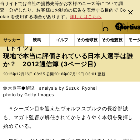
当サイトでは当社の提携先等がお客様のニーズ等について調
査・分析したり、お客様にお勧めの広告を表⽰する⽬的で Co
閉じ
okie を使⽤する場合があります。
詳しくはこちら
る
マイペ
web Sportiva (webスポルティーバ)
検索
メニュ
we
ー
サッカーの記事一覧
海外サッカー
海外サッカー
b
ジ
サッカー
競馬
ゴルフ
その他球技
その他競技
モー
ス
【ドイツ】
ポ
現地で本当に評価されている日本人選手は誰
ル
か？ 2012通信簿 (3ページ目)
テ
ィ
2012年12月16日 08:35 公開
2016年07月12日 03:01 更新
ー
バ
鈴木良平●解説 analysia by Suzuki Ryohei
photo by Getty Images
６シーズン目を迎えたヴォルフスブルクの長谷部誠
も、マガト監督が解任されてからようやく本領を発揮し
始めている。