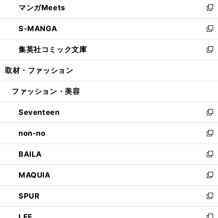
マンガMeets
く
で
ド
ィ
い
新
開
ウ
ン
ウ
し
S-MANGA
く
で
ド
ィ
い
新
開
ウ
ン
ウ
し
集英社コミック文庫
く
で
ド
ィ
い
新
開
ウ
ン
ウ
し
取材・ファッション
く
で
ド
ィ
い
開
ウ
ン
ウ
ファッション・美容
く
で
ド
ィ
開
ウ
ン
Seventeen
く
で
ド
新
開
ウ
し
non-no
く
で
い
新
開
ウ
し
BAILA
く
ィ
い
新
ン
ウ
し
MAQUIA
ド
ィ
い
新
ウ
ン
ウ
し
SPUR
で
ド
ィ
い
新
開
ウ
ン
ウ
し
LEE
く
で
ド
ィ