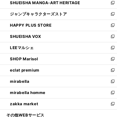
SHUEISHA MANGA-ART HERITAGE
く
で
い
新
開
ウ
し
ジャンプキャラクターズストア
く
ィ
い
新
ン
ウ
し
HAPPY PLUS STORE
ド
ィ
い
新
ウ
ン
ウ
し
SHUEISHA VOX
で
ド
ィ
い
新
開
ウ
ン
ウ
し
LEEマルシェ
く
で
ド
ィ
い
新
開
ウ
ン
ウ
し
SHOP Marisol
く
で
ド
ィ
い
新
開
ウ
ン
ウ
し
eclat premium
く
で
ド
ィ
い
新
開
ウ
ン
ウ
し
mirabella
く
で
ド
ィ
い
新
開
ウ
ン
ウ
し
mirabella homme
く
で
ド
ィ
い
新
開
ウ
ン
ウ
し
zakka market
く
で
ド
ィ
い
新
開
ウ
ン
ウ
し
その他WEBサービス
く
で
ド
ィ
い