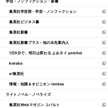
学芸・ノンフィクション・新書
く
で
ド
ィ
い
開
ウ
ン
ウ
集英社学芸部 - 学芸・ノンフィクション
く
で
ド
ィ
新
開
ウ
ン
し
集英社ビジネス書
く
で
ド
い
新
開
ウ
ウ
し
集英社新書
く
で
ィ
い
新
開
ン
ウ
し
集英社新書プラス - 知の水先案内人
く
ド
ィ
い
新
ウ
ン
ウ
し
1日5分で、明日は変わる よみタイ yomitai
で
ド
ィ
い
新
開
ウ
ン
ウ
し
kotoba
く
で
ド
ィ
い
新
開
ウ
ン
ウ
し
e!集英社
く
で
ド
ィ
い
新
開
ウ
ン
ウ
し
情報・知識＆オピニオン imidas
く
で
ド
ィ
い
新
開
ウ
ン
ウ
し
ライトノベル・ノベライズ
く
で
ド
ィ
い
開
ウ
ン
ウ
集英社Webマガジン コバルト
く
で
ド
ィ
新