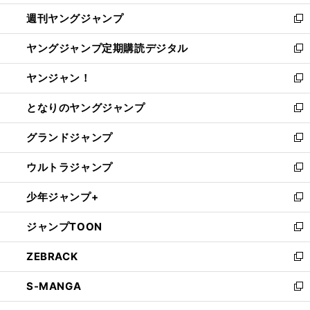
開
ウ
ン
ウ
週刊ヤングジャンプ
く
で
ド
ィ
新
開
ウ
ン
し
ヤングジャンプ定期購読デジタル
く
で
ド
い
新
開
ウ
ウ
し
ヤンジャン！
く
で
ィ
い
新
開
ン
ウ
し
となりのヤングジャンプ
く
ド
ィ
い
新
ウ
ン
ウ
し
グランドジャンプ
で
ド
ィ
い
新
開
ウ
ン
ウ
し
ウルトラジャンプ
く
で
ド
ィ
い
新
開
ウ
ン
ウ
し
少年ジャンプ+
く
で
ド
ィ
い
新
開
ウ
ン
ウ
し
ジャンプTOON
く
で
ド
ィ
い
新
開
ウ
ン
ウ
し
ZEBRACK
く
で
ド
ィ
い
新
開
ウ
ン
ウ
し
S-MANGA
く
で
ド
ィ
い
新
開
ウ
ン
ウ
し