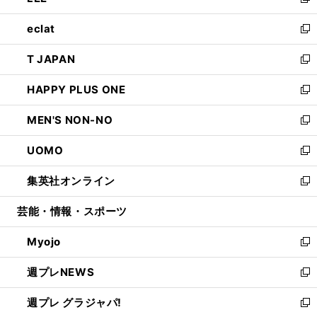
い
新
開
ウ
ン
ウ
し
eclat
く
で
ド
ィ
い
新
開
ウ
ン
ウ
し
T JAPAN
く
で
ド
ィ
い
新
開
ウ
ン
ウ
し
HAPPY PLUS ONE
く
で
ド
ィ
い
新
開
ウ
ン
ウ
し
MEN'S NON-NO
く
で
ド
ィ
い
新
開
ウ
ン
ウ
し
UOMO
く
で
ド
ィ
い
新
開
ウ
ン
ウ
し
集英社オンライン
く
で
ド
ィ
い
新
開
ウ
ン
ウ
し
芸能・情報・スポーツ
く
で
ド
ィ
い
開
ウ
ン
ウ
Myojo
く
で
ド
ィ
新
開
ウ
ン
し
週プレNEWS
く
で
ド
い
新
開
ウ
ウ
し
週プレ グラジャパ!
く
で
ィ
い
新