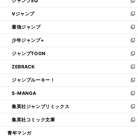
ジャンプSQ
い
新
ウ
し
Vジャンプ
ィ
い
新
ン
ウ
し
最強ジャンプ
ド
ィ
い
新
ウ
ン
ウ
し
少年ジャンプ+
で
ド
ィ
い
新
開
ウ
ン
ウ
し
ジャンプTOON
く
で
ド
ィ
い
新
開
ウ
ン
ウ
し
ZEBRACK
く
で
ド
ィ
い
新
開
ウ
ン
ウ
し
ジャンプルーキー！
く
で
ド
ィ
い
新
開
ウ
ン
ウ
し
S-MANGA
く
で
ド
ィ
い
新
開
ウ
ン
ウ
し
集英社ジャンプリミックス
く
で
ド
ィ
い
新
開
ウ
ン
ウ
し
集英社コミック文庫
く
で
ド
ィ
い
新
開
ウ
ン
ウ
し
青年マンガ
く
で
ド
ィ
い