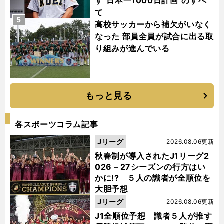
す"日本一1000日計画"のすべ
て
5
高校サッカーから補欠がいなく
なった 部員全員が試合に出る取
り組みが進んでいる
もっと見る
各スポーツコラム記事
Jリーグ
2026.08.06更新
秋春制が導入されたJ1リーグ2
026－27シーズンの行方はい
かに!? ５人の識者が全順位を
大胆予想
Jリーグ
2026.08.06更新
J1全順位予想 識者５人が推す