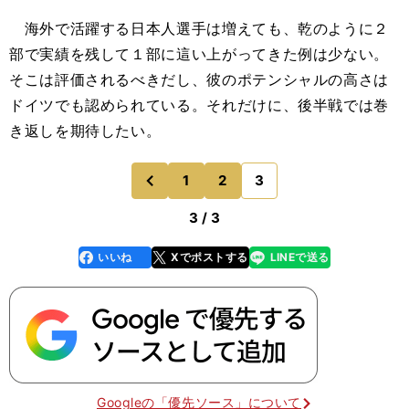
海外で活躍する日本人選手は増えても、乾のように２
部で実績を残して１部に這い上がってきた例は少ない。
そこは評価されるべきだし、彼のポテンシャルの高さは
ドイツでも認められている。それだけに、後半戦では巻
き返しを期待したい。
1
2
3
のページへ
前
3 / 3
いいね
Xでポストする
LINEで送る
line
faceboo
x
k
Googleの「優先ソース」について