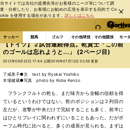
当サイトでは当社の提携先等がお客様のニーズ等について調
査・分析したり、お客様にお勧めの広告を表⽰する⽬的で Co
閉じ
okie を使⽤する場合があります。
詳しくはこちら
る
マイペ
web Sportiva (webスポルティーバ)
検索
メニュ
we
ー
サッカーの記事一覧
海外サッカー
海外サッカー
b
ジ
サッカー
競馬
ゴルフ
その他球技
その他競技
モー
ス
【ドイツ】２試合連続得点。乾貴士「この前
ポ
のゴールは忘れようと...」 (2ページ目)
ル
テ
2012年09月22日 17:44 公開
2016年07月12日 02:59 更新
ィ
ー
了戒美子●文 text by Ryokai Yoshiko
バ
木場健蔵●写真 photo by Koba Kenzo
フランクフルトの乾も、まだ味方から全幅の信頼を得
ているというわけではない。乾のポジションは２列目の
左だが、攻撃が中央だけで完結することも多く、前半に
はひとりプレイに関われずにいることもあった。だがボ
ーフム時代に比べると、多くの成長が見られる。まずは