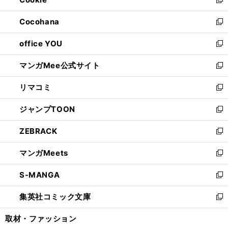
ド
ィ
新
開
ウ
ン
し
Cocohana
く
で
ド
い
新
開
ウ
ウ
し
office YOU
く
で
ィ
い
新
開
ン
ウ
し
マンガMee公式サイト
く
ド
ィ
い
新
ウ
ン
ウ
し
リマコミ
で
ド
ィ
い
新
開
ウ
ン
ウ
し
ジャンプTOON
く
で
ド
ィ
い
新
開
ウ
ン
ウ
し
ZEBRACK
く
で
ド
ィ
い
新
開
ウ
ン
ウ
し
マンガMeets
く
で
ド
ィ
い
新
開
ウ
ン
ウ
し
S-MANGA
く
で
ド
ィ
い
新
開
ウ
ン
ウ
し
集英社コミック文庫
く
で
ド
ィ
い
新
開
ウ
ン
ウ
し
取材・ファッション
く
で
ド
ィ
い