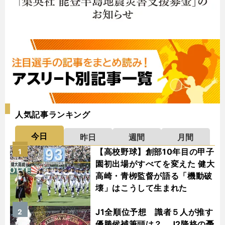
人気記事ランキング
今日
昨日
週間
月間
【高校野球】創部10年目の甲子
1
園初出場がすべてを変えた 健大
高崎・青栁監督が語る「機動破
壊」はこうして生まれた
J1全順位予想 識者５人が推す
2
優勝候補筆頭は？ J2降格の憂