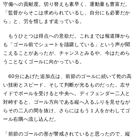
守備への貢献度。切り替えも素早く、運動量も豊富だ。
「監督からそこは求められているし、自分にも必要だか
ら」と、労を惜しまず走っている。
もうひとつは得点への意欲だ。これまでは報道陣から
も「ゴール前でシュートを躊躇している」という声が聞
こえることがあったが、チャンスとみるや、今はためら
うことなくゴールに向かっている。
60分にあげた追加点は、前節のゴールに続いて乾の高
い技術とスピード、そして判断が光るものだった。左サ
イドでボールを受けると中央へ。ディフェンダー二人と
対峙すると、ゴール方向である縦へ入るふりを見せなが
らその二人の間を抜け、さらにはもう１人をかわしてゴ
ール右隅へ流し込んだ。
「前節のゴールの形が警戒されていると思ったので、縦