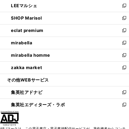
ウ
し
LEEマルシェ
く
で
ド
ィ
い
新
開
ウ
ン
ウ
し
SHOP Marisol
く
で
ド
ィ
い
新
開
ウ
ン
ウ
し
eclat premium
く
で
ド
ィ
い
新
開
ウ
ン
ウ
し
mirabella
く
で
ド
ィ
い
新
開
ウ
ン
ウ
し
mirabella homme
く
で
ド
ィ
い
新
開
ウ
ン
ウ
し
zakka market
く
で
ド
ィ
い
新
開
ウ
ン
ウ
し
その他WEBサービス
く
で
ド
ィ
い
開
ウ
ン
ウ
集英社アドナビ
く
で
ド
ィ
新
開
ウ
ン
し
集英社エディターズ・ラボ
く
で
ド
い
新
開
ウ
ウ
し
く
で
ィ
い
開
ン
ウ
ABJマークは、この電子書店・電子書籍配信サービスが、著作権者からコンテ