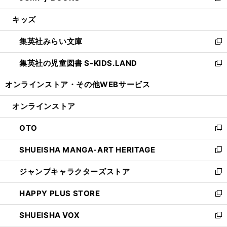
開
ウ
ン
ウ
し
キッズ
く
で
ド
ィ
い
開
ウ
ン
ウ
集英社みらい文庫
く
で
ド
ィ
新
開
ウ
ン
し
集英社の児童図書 S-KIDS.LAND
く
で
ド
い
新
開
ウ
ウ
し
オンラインストア・
その他WEBサービス
く
で
ィ
い
開
ン
ウ
オンラインストア
く
ド
ィ
ウ
ン
OTO
で
ド
新
開
ウ
し
SHUEISHA MANGA-ART HERITAGE
く
で
い
新
開
ウ
し
ジャンプキャラクターズストア
く
ィ
い
新
ン
ウ
し
HAPPY PLUS STORE
ド
ィ
い
新
ウ
ン
ウ
し
SHUEISHA VOX
で
ド
ィ
い
新
開
ウ
ン