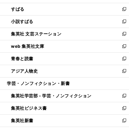
開
ウ
ン
すばる
く
で
ド
新
開
ウ
し
小説すばる
く
で
い
新
開
ウ
し
集英社 文芸ステーション
く
ィ
い
新
ン
ウ
し
web 集英社文庫
ド
ィ
い
新
ウ
ン
ウ
し
青春と読書
で
ド
ィ
い
新
開
ウ
ン
ウ
し
アジア人物史
く
で
ド
ィ
い
新
開
ウ
ン
ウ
し
学芸・ノンフィクション・新書
く
で
ド
ィ
い
開
ウ
ン
ウ
集英社学芸部 - 学芸・ノンフィクション
く
で
ド
ィ
新
開
ウ
ン
し
集英社ビジネス書
く
で
ド
い
新
開
ウ
ウ
し
集英社新書
く
で
ィ
い
新
開
ン
ウ
し