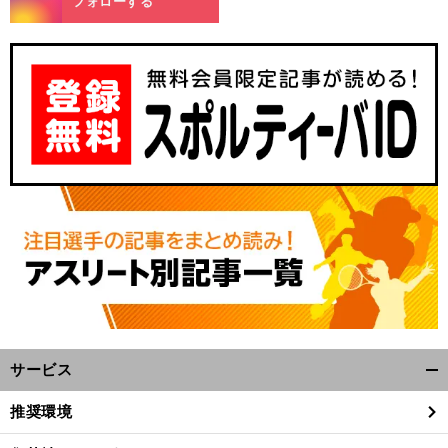
フォローする
サービス
開
く/
推奨環境
閉
じ