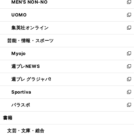
MEN'S NON-NO
く
で
ド
ィ
い
新
開
ウ
ン
ウ
し
UOMO
く
で
ド
ィ
い
新
開
ウ
ン
ウ
し
集英社オンライン
く
で
ド
ィ
い
新
開
ウ
ン
ウ
し
芸能・情報・スポーツ
く
で
ド
ィ
い
開
ウ
ン
ウ
Myojo
く
で
ド
ィ
新
開
ウ
ン
し
週プレNEWS
く
で
ド
い
新
開
ウ
ウ
し
週プレ グラジャパ!
く
で
ィ
い
新
開
ン
ウ
し
Sportiva
く
ド
ィ
い
新
ウ
ン
ウ
し
パラスポ
で
ド
ィ
い
新
開
ウ
ン
ウ
し
書籍
く
で
ド
ィ
い
開
ウ
ン
ウ
文芸・文庫・総合
く
で
ド
ィ