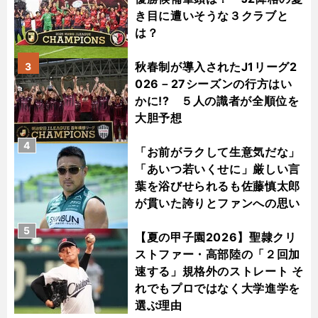
き目に遭いそうな３クラブと
は？
秋春制が導入されたJ1リーグ2
3
026－27シーズンの行方はい
かに!? ５人の識者が全順位を
大胆予想
4
「お前がラクして生意気だな」
「あいつ若いくせに」厳しい言
葉を浴びせられるも佐藤慎太郎
が貫いた誇りとファンへの思い
5
【夏の甲子園2026】聖隷クリ
ストファー・高部陸の「２回加
速する」規格外のストレート そ
れでもプロではなく大学進学を
選ぶ理由