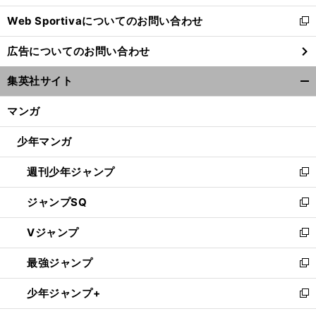
開
Web Sportivaについてのお問い合わせ
く
新
し
広告についてのお問い合わせ
い
ウ
集英社サイト
ィ
開
ン
く/
マンガ
ド
閉
ウ
じ
少年マンガ
で
る
開
週刊少年ジャンプ
く
新
し
ジャンプSQ
い
新
ウ
し
Vジャンプ
ィ
い
新
ン
ウ
し
最強ジャンプ
ド
ィ
い
新
ウ
ン
ウ
し
少年ジャンプ+
で
ド
ィ
い
新
開
ウ
ン
ウ
し