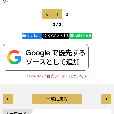
う。
1
2
のページへ
前
2 / 2
いいね
Xでポストする
LINEで送る
line
faceboo
x
k
Googleの「優先ソース」について
一覧に戻る
キーワード