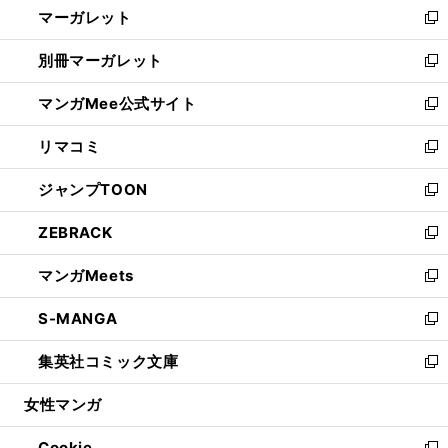
マーガレット
く
で
ド
い
新
開
ウ
ウ
し
別冊マーガレット
く
で
ィ
い
新
開
ン
ウ
し
マンガMee公式サイト
く
ド
ィ
い
新
ウ
ン
ウ
し
リマコミ
で
ド
ィ
い
新
開
ウ
ン
ウ
し
ジャンプTOON
く
で
ド
ィ
い
新
開
ウ
ン
ウ
し
ZEBRACK
く
で
ド
ィ
い
新
開
ウ
ン
ウ
し
マンガMeets
く
で
ド
ィ
い
新
開
ウ
ン
ウ
し
S-MANGA
く
で
ド
ィ
い
新
開
ウ
ン
ウ
し
集英社コミック文庫
く
で
ド
ィ
い
新
開
ウ
ン
ウ
し
女性マンガ
く
で
ド
ィ
い
開
ウ
ン
ウ
Cookie
く
で