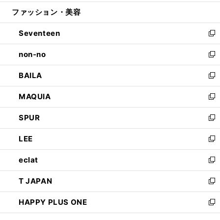
開
ウ
ン
ウ
ファッション・美容
く
で
ド
ィ
開
ウ
ン
Seventeen
く
で
ド
新
開
ウ
し
non-no
く
で
い
新
開
ウ
し
BAILA
く
ィ
い
新
ン
ウ
し
MAQUIA
ド
ィ
い
新
ウ
ン
ウ
し
SPUR
で
ド
ィ
い
新
開
ウ
ン
ウ
し
LEE
く
で
ド
ィ
い
新
開
ウ
ン
ウ
し
eclat
く
で
ド
ィ
い
新
開
ウ
ン
ウ
し
T JAPAN
く
で
ド
ィ
い
新
開
ウ
ン
ウ
し
HAPPY PLUS ONE
く
で
ド
ィ
い
新
開
ウ
ン
ウ
し