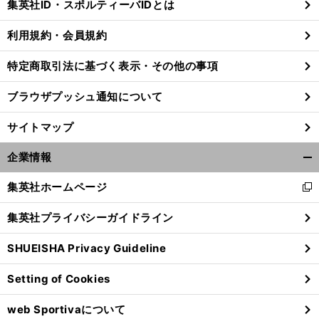
集英社ID・スポルティーバIDとは
る
利用規約・会員規約
特定商取引法に基づく表示・その他の事項
ブラウザプッシュ通知について
サイトマップ
企業情報
開
く/
集英社ホームページ
新
閉
し
じ
集英社プライバシーガイドライン
い
る
ウ
【
ド
】
、
実
」
イツ
先制ゴールの宇佐美貴史
「
は正夢を見たんです
SHUEISHA Privacy Guideline
ィ
ン
Setting of Cookies
ド
ウ
web Sportivaについて
で