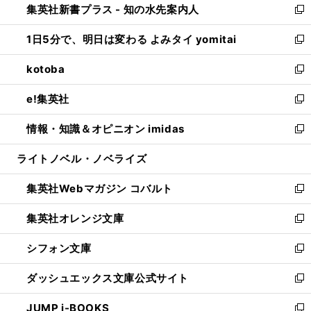
集英社新書プラス - 知の水先案内人
く
ド
ィ
い
新
ウ
ン
ウ
し
1日5分で、明日は変わる よみタイ yomitai
で
ド
ィ
い
新
開
ウ
ン
ウ
し
kotoba
く
で
ド
ィ
い
新
開
ウ
ン
ウ
し
e!集英社
く
で
ド
ィ
い
新
開
ウ
ン
ウ
し
情報・知識＆オピニオン imidas
く
で
ド
ィ
い
新
開
ウ
ン
ウ
し
ライトノベル・ノベライズ
く
で
ド
ィ
い
開
ウ
ン
ウ
集英社Webマガジン コバルト
く
で
ド
ィ
新
開
ウ
ン
し
集英社オレンジ文庫
く
で
ド
い
新
開
ウ
ウ
し
シフォン文庫
く
で
ィ
い
新
開
ン
ウ
し
ダッシュエックス文庫公式サイト
く
ド
ィ
い
新
ウ
ン
ウ
し
JUMP j-BOOKS
で
ド
ィ
い
新