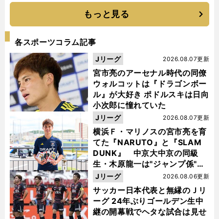
もっと見る
各スポーツコラム記事
Jリーグ
2026.08.07更新
宮市亮のアーセナル時代の同僚
ウォルコットは『ドラゴンボー
ル』が大好き ポドルスキは日向
小次郎に憧れていた
Jリーグ
2026.08.07更新
横浜Ｆ・マリノスの宮市亮を育
てた『NARUTO』と『SLAM
DUNK』 中京大中京の同級
生・木原龍一は"ジャンプ係"だ
った
Jリーグ
2026.08.06更新
サッカー日本代表と無縁のＪリ
ーグ 24年ぶりゴールデン生中
継の開幕戦でヘタな試合は見せ