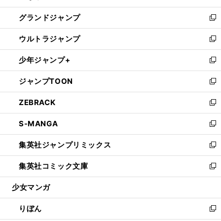
ウ
ン
ウ
し
グランドジャンプ
で
ド
ィ
い
新
開
ウ
ン
ウ
し
ウルトラジャンプ
く
で
ド
ィ
い
新
開
ウ
ン
ウ
し
少年ジャンプ+
く
で
ド
ィ
い
新
開
ウ
ン
ウ
し
ジャンプTOON
く
で
ド
ィ
い
新
開
ウ
ン
ウ
し
ZEBRACK
く
で
ド
ィ
い
新
開
ウ
ン
ウ
し
S-MANGA
く
で
ド
ィ
い
新
開
ウ
ン
ウ
し
集英社ジャンプリミックス
く
で
ド
ィ
い
新
開
ウ
ン
ウ
し
集英社コミック文庫
く
で
ド
ィ
い
新
開
ウ
ン
ウ
し
少女マンガ
く
で
ド
ィ
い
開
ウ
ン
ウ
りぼん
く
で
ド
ィ
新
開
ウ
ン
し