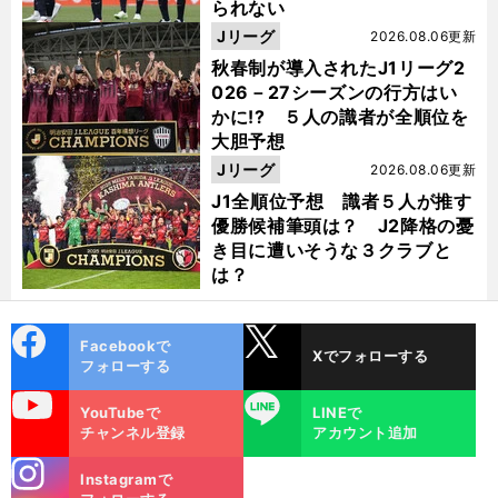
られない
Jリーグ
2026.08.06更新
秋春制が導入されたJ1リーグ2
026－27シーズンの行方はい
かに!? ５人の識者が全順位を
大胆予想
Jリーグ
2026.08.06更新
J1全順位予想 識者５人が推す
優勝候補筆頭は？ J2降格の憂
き目に遭いそうな３クラブと
は？
cebo
X
Facebookで
Xでフォローする
ok
フォローする
uTube
LINE
YouTubeで
LINEで
チャンネル登録
アカウント追加
stagra
Instagramで
m