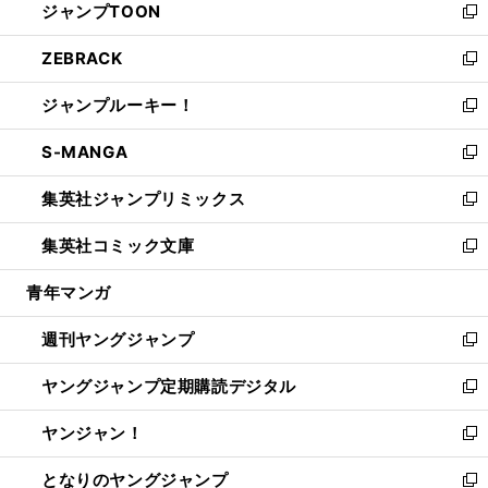
ジャンプTOON
く
で
ド
ィ
い
新
開
ウ
ン
ウ
し
ZEBRACK
く
で
ド
ィ
い
新
開
ウ
ン
ウ
し
ジャンプルーキー！
く
で
ド
ィ
い
新
開
ウ
ン
ウ
し
S-MANGA
く
で
ド
ィ
い
新
開
ウ
ン
ウ
し
集英社ジャンプリミックス
く
で
ド
ィ
い
新
開
ウ
ン
ウ
し
集英社コミック文庫
く
で
ド
ィ
い
新
開
ウ
ン
ウ
し
青年マンガ
く
で
ド
ィ
い
開
ウ
ン
ウ
週刊ヤングジャンプ
く
で
ド
ィ
新
開
ウ
ン
し
ヤングジャンプ定期購読デジタル
く
で
ド
い
新
開
ウ
ウ
し
ヤンジャン！
く
で
ィ
い
新
開
ン
ウ
し
となりのヤングジャンプ
く
ド
ィ
い
新