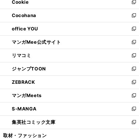
Cookie
く
で
ド
ィ
新
開
ウ
ン
し
Cocohana
く
で
ド
い
新
開
ウ
ウ
し
office YOU
く
で
ィ
い
新
開
ン
ウ
し
マンガMee公式サイト
く
ド
ィ
い
新
ウ
ン
ウ
し
リマコミ
で
ド
ィ
い
新
開
ウ
ン
ウ
し
ジャンプTOON
く
で
ド
ィ
い
新
開
ウ
ン
ウ
し
ZEBRACK
く
で
ド
ィ
い
新
開
ウ
ン
ウ
し
マンガMeets
く
で
ド
ィ
い
新
開
ウ
ン
ウ
し
S-MANGA
く
で
ド
ィ
い
新
開
ウ
ン
ウ
し
集英社コミック文庫
く
で
ド
ィ
い
新
開
ウ
ン
ウ
し
取材・ファッション
く
で
ド
ィ
い