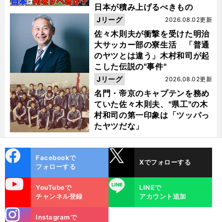
日本が積み上げるべきもの
Jリーグ
2026.08.02更新
佐々木則夫が衝撃を受けた明治
大サッカー部の寮生活 「普通
のヤツとは違う」木村和司が起
こした伝説の"事件"
Jリーグ
2026.08.02更新
名門・帝京のキャプテンを務め
ていた佐々木則夫、"県工"の木
村和司の第一印象は「ツッパっ
たヤツだな」
cebo
X
Facebookで
Xでフォローする
ok
フォローする
uTube
LINE
YouTubeで
LINEで
チャンネル登録
アカウント追加
stagra
Instagramで