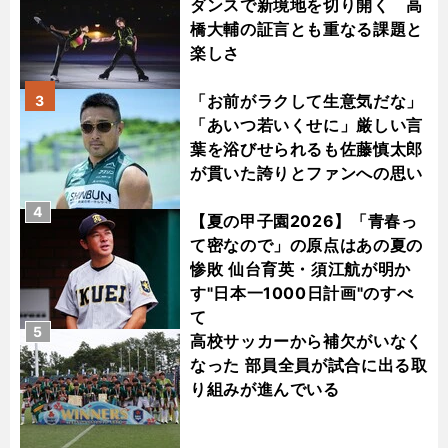
ダンスで新境地を切り開く 高
橋大輔の証言とも重なる課題と
楽しさ
「お前がラクして生意気だな」
3
「あいつ若いくせに」厳しい言
葉を浴びせられるも佐藤慎太郎
が貫いた誇りとファンへの思い
4
【夏の甲子園2026】「青春っ
て密なので」の原点はあの夏の
惨敗 仙台育英・須江航が明か
す"日本一1000日計画"のすべ
て
5
高校サッカーから補欠がいなく
なった 部員全員が試合に出る取
り組みが進んでいる