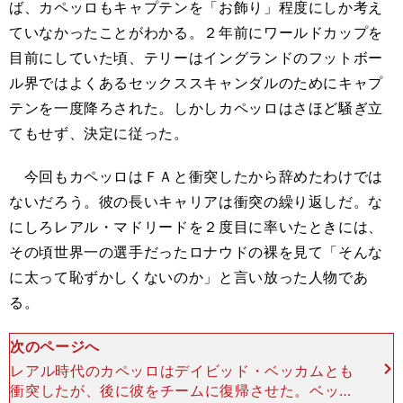
ば、カペッロもキャプテンを「お飾り」程度にしか考え
ていなかったことがわかる。２年前にワールドカップを
目前にしていた頃、テリーはイングランドのフットボー
ル界ではよくあるセックススキャンダルのためにキャプ
テンを一度降ろされた。しかしカペッロはさほど騒ぎ立
てもせず、決定に従った。
今回もカペッロはＦＡと衝突したから辞めたわけでは
ないだろう。彼の長いキャリアは衝突の繰り返しだ。な
にしろレアル・マドリードを２度目に率いたときには、
その頃世界一の選手だったロナウドの裸を見て「そんな
に太って恥ずかしくないのか」と言い放った人物であ
る。
次のページへ
レアル時代のカペッロはデイビッド・ベッカムとも
衝突したが、後に彼をチームに復帰させた。ベッカ