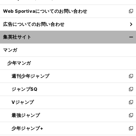
開
Web Sportivaについてのお問い合わせ
く
新
し
広告についてのお問い合わせ
い
ウ
集英社サイト
ィ
開
ン
く/
マンガ
ド
閉
ウ
じ
少年マンガ
で
る
開
週刊少年ジャンプ
く
新
し
ジャンプSQ
い
新
ウ
し
Vジャンプ
ィ
い
新
ン
ウ
し
最強ジャンプ
ド
ィ
い
新
ウ
ン
ウ
し
少年ジャンプ+
で
ド
ィ
い
新
開
ウ
ン
ウ
し