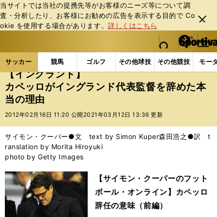
当サイトでは当社の提携先等がお客様のニーズ等について調
査・分析したり、お客様にお勧めの広告を表⽰する⽬的で Co
閉じ
okie を使⽤する場合があります。
詳しくはこちら
る
マイペ
web Sportiva (webスポルティーバ)
検索
メニュ
we
ー
サッカーの記事一覧
海外サッカー
サイモン・クー
b
ジ
サッカー
競馬
ゴルフ
その他球技
その他競技
モー
ス
【イングランド】
ポ
カペッロがイングランド代表監督を辞めた本
ル
当の理由
テ
ィ
2012年02月16日 11:20 公開
2021年03月12日 13:36 更新
ー
バ
サイモン・クーパー●文 text by Simon Kuper森田浩之●訳 t
ranslation by Morita Hiroyuki
photo by Getty Images
【サイモン・クーパーのフット
ボール・オンライン】カペッロ
辞任の意味（前編）