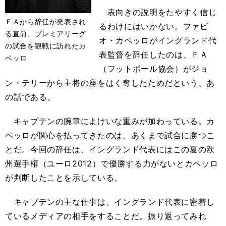
表向きの説明をたやすく信じ
ＦＡから辞任が発表され
るわけにはいかない。ファビ
る直前、プレミアリーグ
オ・カペッロがイングランド代
の試合を観戦に訪れたカ
表監督を辞任したのは、ＦＡ
ペッロ
（フットボール協会）がジョ
ン・テリーから主将の座をはく奪したためだという、あ
の話である。
キャプテンの腕章によけいな重みが加わっている。カ
ペッロが関心を払ってきたのは、あくまで試合に勝つこ
とだ。今回の辞任は、イングランド代表にはこの夏の欧
州選手権（ユーロ2012）で優勝する力がないとカペッロ
が判断したことを示している。
キャプテンの主な仕事は、イングランド代表に密着し
ているメディアの相手をすることだ。振り返ってみれ