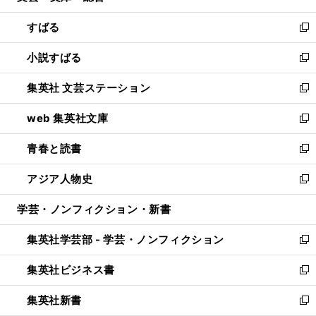
開
ウ
ン
すばる
く
で
ド
新
開
ウ
し
小説すばる
く
で
い
新
開
ウ
し
集英社 文芸ステーション
く
ィ
い
新
ン
ウ
し
web 集英社文庫
ド
ィ
い
新
ウ
ン
ウ
し
青春と読書
で
ド
ィ
い
新
開
ウ
ン
ウ
し
アジア人物史
く
で
ド
ィ
い
新
開
ウ
ン
ウ
し
学芸・ノンフィクション・新書
く
で
ド
ィ
い
開
ウ
ン
ウ
集英社学芸部 - 学芸・ノンフィクション
く
で
ド
ィ
新
開
ウ
ン
し
集英社ビジネス書
く
で
ド
い
新
開
ウ
ウ
し
集英社新書
く
で
ィ
い
新
開