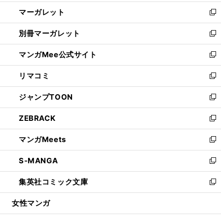
開
ウ
ン
し
マーガレット
く
で
ド
い
新
開
ウ
ウ
し
別冊マーガレット
く
で
ィ
い
新
開
ン
ウ
し
マンガMee公式サイト
く
ド
ィ
い
新
ウ
ン
ウ
し
リマコミ
で
ド
ィ
い
新
開
ウ
ン
ウ
し
ジャンプTOON
く
で
ド
ィ
い
新
開
ウ
ン
ウ
し
ZEBRACK
く
で
ド
ィ
い
新
開
ウ
ン
ウ
し
マンガMeets
く
で
ド
ィ
い
新
開
ウ
ン
ウ
し
S-MANGA
く
で
ド
ィ
い
新
開
ウ
ン
ウ
し
集英社コミック文庫
く
で
ド
ィ
い
新
開
ウ
ン
ウ
し
女性マンガ
く
で
ド
ィ
い
開
ウ
ン
ウ