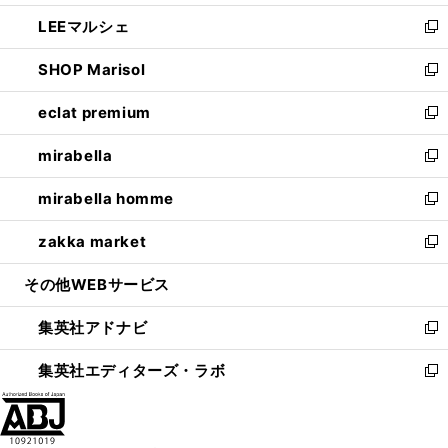
開
ウ
ン
ウ
し
LEEマルシェ
く
で
ド
ィ
い
新
開
ウ
ン
ウ
し
SHOP Marisol
く
で
ド
ィ
い
新
開
ウ
ン
ウ
し
eclat premium
く
で
ド
ィ
い
新
開
ウ
ン
ウ
し
mirabella
く
で
ド
ィ
い
新
開
ウ
ン
ウ
し
mirabella homme
く
で
ド
ィ
い
新
開
ウ
ン
ウ
し
zakka market
く
で
ド
ィ
い
新
開
ウ
ン
ウ
し
その他WEBサービス
く
で
ド
ィ
い
開
ウ
ン
ウ
集英社アドナビ
く
で
ド
ィ
新
開
ウ
ン
し
集英社エディターズ・ラボ
く
で
ド
い
新
開
ウ
ウ
し
く
で
ィ
い
開
ン
ウ