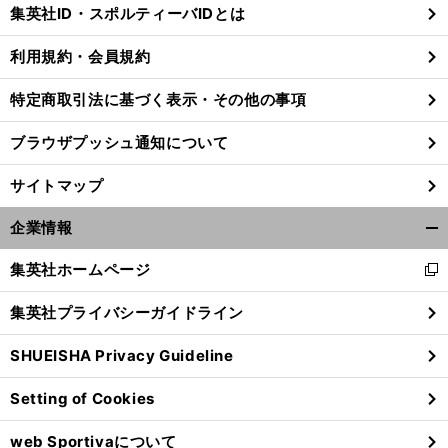
じ
集英社ID・スポルティーバIDとは
る
利用規約・会員規約
特定商取引法に基づく表示・その他の事項
ブラウザプッシュ通知について
サイトマップ
企業情報
開
く/
集英社ホームページ
新
閉
し
じ
集英社プライバシーガイドライン
い
る
】
、
！
前
ウ
へ
SHUEISHA Privacy Guideline
ィ
ン
Setting of Cookies
ド
ウ
web Sportivaについて
で