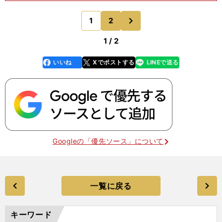
ムがいたほうが試合に勝てると考えたからだ。カペ
ッロにとっては人間関係より、試合に勝つことのほ
次
1
2
のページへ
うが大切なのだ。
1 / 2
いいね
Xでポストする
LINEで送る
line
faceboo
x
k
Googleの「優先ソース」について
一覧に戻る
キーワード