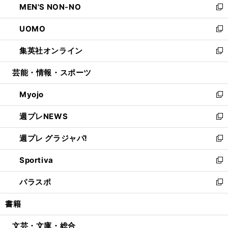
MEN'S NON-NO
く
で
ド
ィ
い
新
開
ウ
ン
ウ
し
UOMO
く
で
ド
ィ
い
新
開
ウ
ン
ウ
し
集英社オンライン
く
で
ド
ィ
い
新
開
ウ
ン
ウ
し
芸能・情報・スポーツ
く
で
ド
ィ
い
開
ウ
ン
ウ
Myojo
く
で
ド
ィ
新
開
ウ
ン
し
週プレNEWS
く
で
ド
い
新
開
ウ
ウ
し
週プレ グラジャパ!
く
で
ィ
い
新
開
ン
ウ
し
Sportiva
く
ド
ィ
い
新
ウ
ン
ウ
し
パラスポ
で
ド
ィ
い
新
開
ウ
ン
ウ
し
書籍
く
で
ド
ィ
い
開
ウ
ン
ウ
文芸・文庫・総合
く
で
ド
ィ