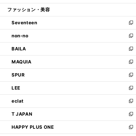
開
ウ
ン
ウ
ファッション・美容
く
で
ド
ィ
開
ウ
ン
Seventeen
く
で
ド
新
開
ウ
し
non-no
く
で
い
新
開
ウ
し
BAILA
く
ィ
い
新
ン
ウ
し
MAQUIA
ド
ィ
い
新
ウ
ン
ウ
し
SPUR
で
ド
ィ
い
新
開
ウ
ン
ウ
し
LEE
く
で
ド
ィ
い
新
開
ウ
ン
ウ
し
eclat
く
で
ド
ィ
い
新
開
ウ
ン
ウ
し
T JAPAN
く
で
ド
ィ
い
新
開
ウ
ン
ウ
し
HAPPY PLUS ONE
く
で
ド
ィ
い
新
開
ウ
ン
ウ
し