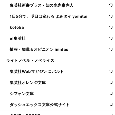
ン
ウ
し
集英社新書プラス - 知の水先案内人
く
ド
ィ
い
新
ウ
ン
ウ
し
1日5分で、明日は変わる よみタイ yomitai
で
ド
ィ
い
新
開
ウ
ン
ウ
し
kotoba
く
で
ド
ィ
い
新
開
ウ
ン
ウ
し
e!集英社
く
で
ド
ィ
い
新
開
ウ
ン
ウ
し
情報・知識＆オピニオン imidas
く
で
ド
ィ
い
新
開
ウ
ン
ウ
し
ライトノベル・ノベライズ
く
で
ド
ィ
い
開
ウ
ン
ウ
集英社Webマガジン コバルト
く
で
ド
ィ
新
開
ウ
ン
し
集英社オレンジ文庫
く
で
ド
い
新
開
ウ
ウ
し
シフォン文庫
く
で
ィ
い
新
開
ン
ウ
し
ダッシュエックス文庫公式サイト
く
ド
ィ
い
新
ウ
ン
ウ
し