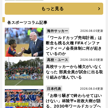
もっと見る
各スポーツコラム記事
海外サッカー
2026.08.05更新
「ワールドカップ売却計画」は
断念も残る火種 FIFAインファ
ンティーノ会長体制に何が起き
ているのか
高校・ユース
2026.08.05更新
高校サッカーから補欠がいなく
なった 部員全員が試合に出る取
り組みが進んでいる
日本代表
2026.08.04更新
「お祭り騒ぎで終わらせてはい
けない」林陵平×岩政大樹が語
る、2030年ワールドカップへ