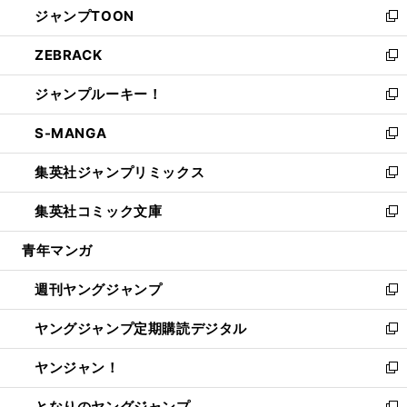
ジャンプTOON
く
で
ド
ィ
い
新
開
ウ
ン
ウ
し
ZEBRACK
く
で
ド
ィ
い
新
開
ウ
ン
ウ
し
ジャンプルーキー！
く
で
ド
ィ
い
新
開
ウ
ン
ウ
し
S-MANGA
く
で
ド
ィ
い
新
開
ウ
ン
ウ
し
集英社ジャンプリミックス
く
で
ド
ィ
い
新
開
ウ
ン
ウ
し
集英社コミック文庫
く
で
ド
ィ
い
新
開
ウ
ン
ウ
し
青年マンガ
く
で
ド
ィ
い
開
ウ
ン
ウ
週刊ヤングジャンプ
く
で
ド
ィ
新
開
ウ
ン
し
ヤングジャンプ定期購読デジタル
く
で
ド
い
新
開
ウ
ウ
し
ヤンジャン！
く
で
ィ
い
新
開
ン
ウ
し
となりのヤングジャンプ
く