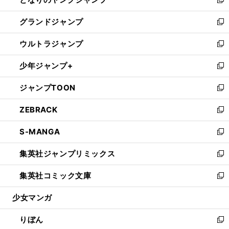
ド
ィ
い
新
ウ
ン
ウ
し
グランドジャンプ
で
ド
ィ
い
新
開
ウ
ン
ウ
し
ウルトラジャンプ
く
で
ド
ィ
い
新
開
ウ
ン
ウ
し
少年ジャンプ+
く
で
ド
ィ
い
新
開
ウ
ン
ウ
し
ジャンプTOON
く
で
ド
ィ
い
新
開
ウ
ン
ウ
し
ZEBRACK
く
で
ド
ィ
い
新
開
ウ
ン
ウ
し
S-MANGA
く
で
ド
ィ
い
新
開
ウ
ン
ウ
し
集英社ジャンプリミックス
く
で
ド
ィ
い
新
開
ウ
ン
ウ
し
集英社コミック文庫
く
で
ド
ィ
い
新
開
ウ
ン
ウ
し
少女マンガ
く
で
ド
ィ
い
開
ウ
ン
ウ
りぼん
く
で
ド
ィ
新