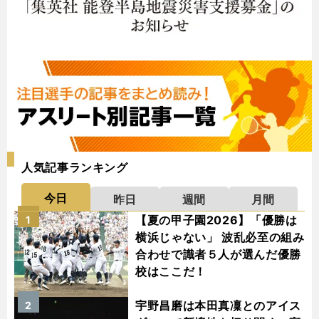
人気記事ランキング
今日
昨日
週間
月間
【夏の甲子園2026】「優勝は
1
横浜じゃない」 波乱必至の組み
合わせで識者５人が選んだ優勝
校はここだ！
宇野昌磨は本田真凜とのアイス
2