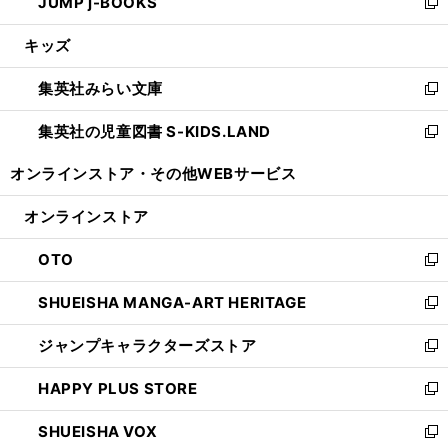
JUMP j-BOOKS
で
ド
ィ
い
新
開
ウ
ン
ウ
し
キッズ
く
で
ド
ィ
い
開
ウ
ン
ウ
集英社みらい文庫
く
で
ド
ィ
新
開
ウ
ン
し
集英社の児童図書 S-KIDS.LAND
く
で
ド
い
新
開
ウ
ウ
し
オンラインストア・
その他WEBサービス
く
で
ィ
い
開
ン
ウ
オンラインストア
く
ド
ィ
ウ
ン
OTO
で
ド
新
開
ウ
し
SHUEISHA MANGA-ART HERITAGE
く
で
い
新
開
ウ
し
ジャンプキャラクターズストア
く
ィ
い
新
ン
ウ
し
HAPPY PLUS STORE
ド
ィ
い
新
ウ
ン
ウ
し
SHUEISHA VOX
で
ド
ィ
い
新