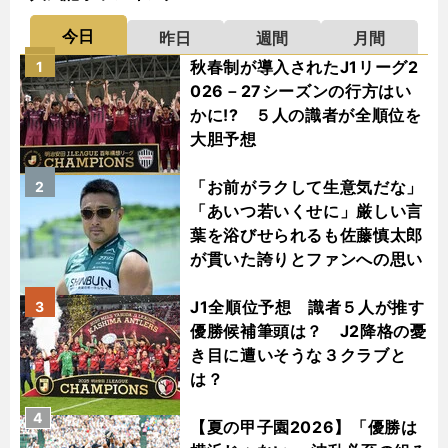
今日
昨日
週間
月間
秋春制が導入されたJ1リーグ2
1
026－27シーズンの行方はい
かに!? ５人の識者が全順位を
大胆予想
「お前がラクして生意気だな」
2
「あいつ若いくせに」厳しい言
葉を浴びせられるも佐藤慎太郎
が貫いた誇りとファンへの思い
J1全順位予想 識者５人が推す
3
優勝候補筆頭は？ J2降格の憂
き目に遭いそうな３クラブと
は？
4
【夏の甲子園2026】「優勝は