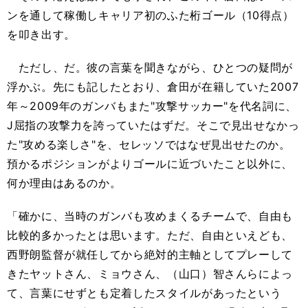
ンを通して稼働しキャリア初のふた桁ゴール（10得点）
を叩き出す。
ただし、だ。彼の言葉を聞きながら、ひとつの疑問が
浮かぶ。先にも記したとおり、倉田が在籍していた2007
年～2009年のガンバもまた"攻撃サッカー"を代名詞に、
J屈指の攻撃力を誇っていたはずだ。そこで見出せなかっ
た"攻める楽しさ"を、セレッソではなぜ見出せたのか。
預かるポジションがよりゴールに近づいたこと以外に、
何か理由はあるのか。
「確かに、当時のガンバも攻めまくるチームで、自由も
比較的多かったとは思います。ただ、自由といえども、
西野朗監督が就任してから絶対的主軸としてプレーして
きたヤットさん、ミョウさん、（山口）智さんらによっ
て、言葉にせずとも定着したスタイルがあったという