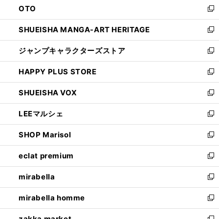
OTO
で
ド
新
開
ウ
し
SHUEISHA MANGA-ART HERITAGE
く
で
い
新
開
ウ
し
ジャンプキャラクターズストア
く
ィ
い
新
ン
ウ
し
HAPPY PLUS STORE
ド
ィ
い
新
ウ
ン
ウ
し
SHUEISHA VOX
で
ド
ィ
い
新
開
ウ
ン
ウ
し
LEEマルシェ
く
で
ド
ィ
い
新
開
ウ
ン
ウ
し
SHOP Marisol
く
で
ド
ィ
い
新
開
ウ
ン
ウ
し
eclat premium
く
で
ド
ィ
い
新
開
ウ
ン
ウ
し
mirabella
く
で
ド
ィ
い
新
開
ウ
ン
ウ
し
mirabella homme
く
で
ド
ィ
い
新
開
ウ
ン
ウ
し
zakka market
く
で