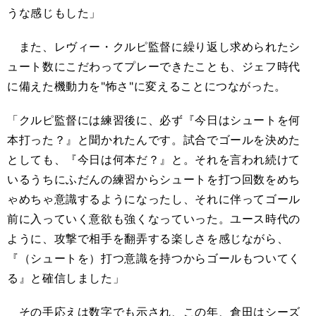
うな感じもした」
また、レヴィー・クルピ監督に繰り返し求められたシ
ュート数にこだわってプレーできたことも、ジェフ時代
に備えた機動力を"怖さ"に変えることにつながった。
「クルピ監督には練習後に、必ず『今日はシュートを何
本打った？』と聞かれたんです。試合でゴールを決めた
としても、『今日は何本だ？』と。それを言われ続けて
いるうちにふだんの練習からシュートを打つ回数をめち
ゃめちゃ意識するようになったし、それに伴ってゴール
前に入っていく意欲も強くなっていった。ユース時代の
ように、攻撃で相手を翻弄する楽しさを感じながら、
『（シュートを）打つ意識を持つからゴールもついてく
る』と確信しました」
その手応えは数字でも示され、この年、倉田はシーズ