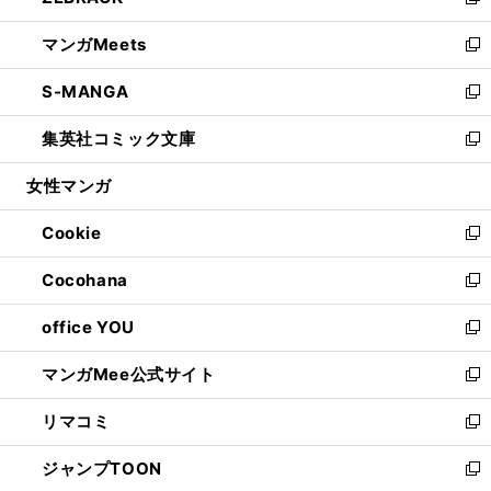
い
新
開
ウ
ン
ウ
し
マンガMeets
く
で
ド
ィ
い
新
開
ウ
ン
ウ
し
S-MANGA
く
で
ド
ィ
い
新
開
ウ
ン
ウ
し
集英社コミック文庫
く
で
ド
ィ
い
新
開
ウ
ン
ウ
し
女性マンガ
く
で
ド
ィ
い
開
ウ
ン
ウ
Cookie
く
で
ド
ィ
新
開
ウ
ン
し
Cocohana
く
で
ド
い
新
開
ウ
ウ
し
office YOU
く
で
ィ
い
新
開
ン
ウ
し
マンガMee公式サイト
く
ド
ィ
い
新
ウ
ン
ウ
し
リマコミ
で
ド
ィ
い
新
開
ウ
ン
ウ
し
ジャンプTOON
く
で
ド
ィ
い
新