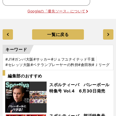
Googleの「優先ソース」について
一覧に戻る
キーワード
#J1
#ガンバ大阪
#サッカー
#ジェフユナイテッド千葉
#セレッソ大阪
#ベテランプレーヤーの矜持
#倉田秋
#Ｊリーグ
編集部のおすすめ
スポルティーバ バレーボール
特集号 Vol.4 6月30日発売
スポルティーバ 部活特集号