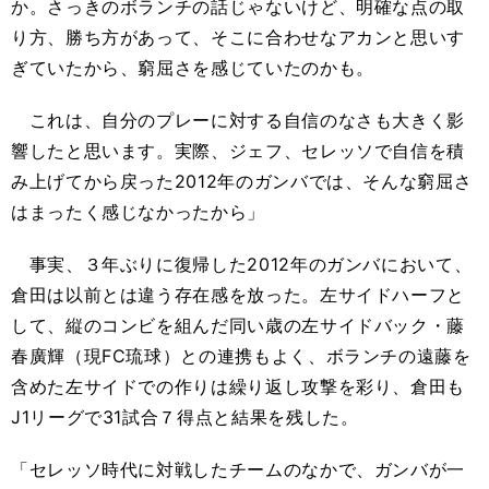
か。さっきのボランチの話じゃないけど、明確な点の取
り方、勝ち方があって、そこに合わせなアカンと思いす
ぎていたから、窮屈さを感じていたのかも。
これは、自分のプレーに対する自信のなさも大きく影
響したと思います。実際、ジェフ、セレッソで自信を積
み上げてから戻った2012年のガンバでは、そんな窮屈さ
はまったく感じなかったから」
事実、３年ぶりに復帰した2012年のガンバにおいて、
倉田は以前とは違う存在感を放った。左サイドハーフと
して、縦のコンビを組んだ同い歳の左サイドバック・藤
春廣輝（現FC琉球）との連携もよく、ボランチの遠藤を
含めた左サイドでの作りは繰り返し攻撃を彩り、倉田も
J1リーグで31試合７得点と結果を残した。
「セレッソ時代に対戦したチームのなかで、ガンバが一