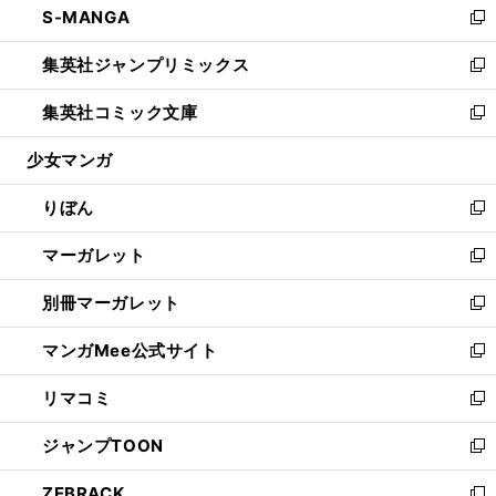
S-MANGA
く
で
ド
ィ
い
新
開
ウ
ン
ウ
し
集英社ジャンプリミックス
く
で
ド
ィ
い
新
開
ウ
ン
ウ
し
集英社コミック文庫
く
で
ド
ィ
い
新
開
ウ
ン
ウ
し
少女マンガ
く
で
ド
ィ
い
開
ウ
ン
ウ
りぼん
く
で
ド
ィ
新
開
ウ
ン
し
マーガレット
く
で
ド
い
新
開
ウ
ウ
し
別冊マーガレット
く
で
ィ
い
新
開
ン
ウ
し
マンガMee公式サイト
く
ド
ィ
い
新
ウ
ン
ウ
し
リマコミ
で
ド
ィ
い
新
開
ウ
ン
ウ
し
ジャンプTOON
く
で
ド
ィ
い
新
開
ウ
ン
ウ
し
ZEBRACK
く
で
ド
ィ