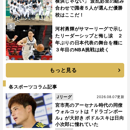
横浜じゃない」 波乱必至の組み
合わせで識者５人が選んだ優勝
校はここだ！
5
河村勇輝がサマーリーグで示し
たリーダーシップと悔し涙 ２
年ぶりの日本代表の舞台を糧に
３年目のNBA挑戦は続く
もっと見る
各スポーツコラム記事
Jリーグ
2026.08.07更新
宮市亮のアーセナル時代の同僚
ウォルコットは『ドラゴンボー
ル』が大好き ポドルスキは日向
小次郎に憧れていた