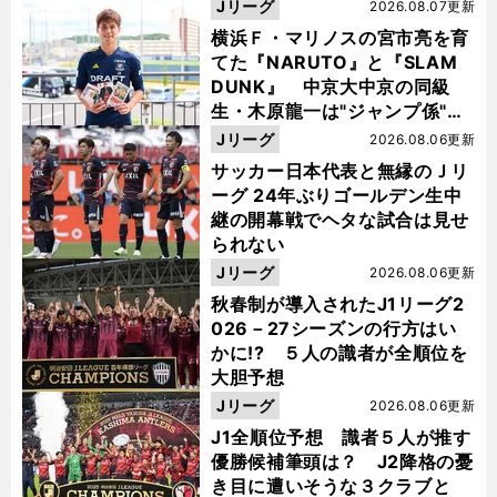
Jリーグ
2026.08.07更新
横浜Ｆ・マリノスの宮市亮を育
てた『NARUTO』と『SLAM
DUNK』 中京大中京の同級
生・木原龍一は"ジャンプ係"だ
った
Jリーグ
2026.08.06更新
サッカー日本代表と無縁のＪリ
ーグ 24年ぶりゴールデン生中
継の開幕戦でヘタな試合は見せ
られない
Jリーグ
2026.08.06更新
秋春制が導入されたJ1リーグ2
026－27シーズンの行方はい
かに!? ５人の識者が全順位を
大胆予想
Jリーグ
2026.08.06更新
J1全順位予想 識者５人が推す
優勝候補筆頭は？ J2降格の憂
き目に遭いそうな３クラブと