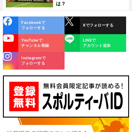
は？
cebo
X
Facebookで
Xでフォローする
ok
フォローする
uTube
LINE
YouTubeで
LINEで
チャンネル登録
アカウント追加
stagra
Instagramで
m
フォローする