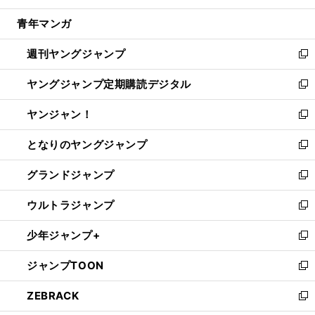
開
ウ
ン
ウ
し
青年マンガ
く
で
ド
ィ
い
開
ウ
ン
ウ
週刊ヤングジャンプ
く
で
ド
ィ
新
開
ウ
ン
し
ヤングジャンプ定期購読デジタル
く
で
ド
い
新
開
ウ
ウ
し
ヤンジャン！
く
で
ィ
い
新
開
ン
ウ
し
となりのヤングジャンプ
く
ド
ィ
い
新
ウ
ン
ウ
し
グランドジャンプ
で
ド
ィ
い
新
開
ウ
ン
ウ
し
ウルトラジャンプ
く
で
ド
ィ
い
新
開
ウ
ン
ウ
し
少年ジャンプ+
く
で
ド
ィ
い
新
開
ウ
ン
ウ
し
ジャンプTOON
く
で
ド
ィ
い
新
開
ウ
ン
ウ
し
ZEBRACK
く
で
ド
ィ
い
新
開
ウ
ン
ウ
し