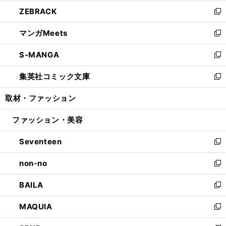
開
ウ
ン
ウ
し
ZEBRACK
く
で
ド
ィ
い
新
開
ウ
ン
ウ
し
マンガMeets
く
で
ド
ィ
い
新
開
ウ
ン
ウ
し
S-MANGA
く
で
ド
ィ
い
新
開
ウ
ン
ウ
し
集英社コミック文庫
く
で
ド
ィ
い
新
開
ウ
ン
ウ
し
取材・ファッション
く
で
ド
ィ
い
開
ウ
ン
ウ
ファッション・美容
く
で
ド
ィ
開
ウ
ン
Seventeen
く
で
ド
新
開
ウ
し
non-no
く
で
い
新
開
ウ
し
BAILA
く
ィ
い
新
ン
ウ
し
MAQUIA
ド
ィ
い
新
ウ
ン
ウ
し