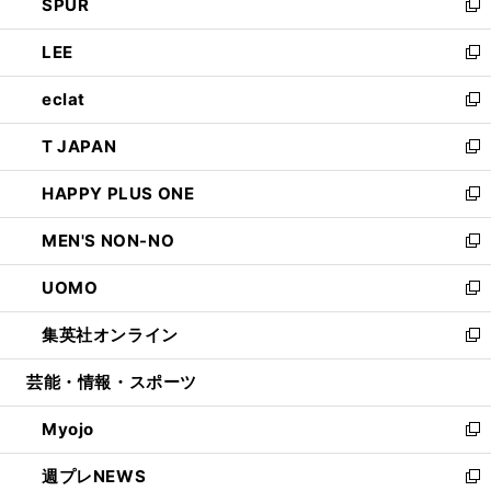
SPUR
で
ド
ィ
い
新
開
ウ
ン
ウ
し
LEE
く
で
ド
ィ
い
新
開
ウ
ン
ウ
し
eclat
く
で
ド
ィ
い
新
開
ウ
ン
ウ
し
T JAPAN
く
で
ド
ィ
い
新
開
ウ
ン
ウ
し
HAPPY PLUS ONE
く
で
ド
ィ
い
新
開
ウ
ン
ウ
し
MEN'S NON-NO
く
で
ド
ィ
い
新
開
ウ
ン
ウ
し
UOMO
く
で
ド
ィ
い
新
開
ウ
ン
ウ
し
集英社オンライン
く
で
ド
ィ
い
新
開
ウ
ン
ウ
し
芸能・情報・スポーツ
く
で
ド
ィ
い
開
ウ
ン
ウ
Myojo
く
で
ド
ィ
新
開
ウ
ン
し
週プレNEWS
く
で
ド
い
新