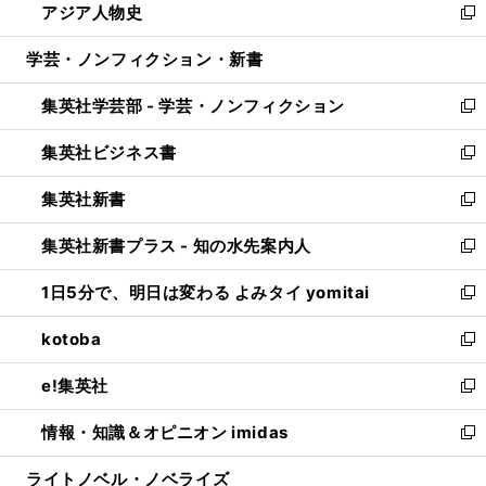
アジア人物史
く
で
ド
ィ
い
新
開
ウ
ン
ウ
し
学芸・ノンフィクション・新書
く
で
ド
ィ
い
開
ウ
ン
ウ
集英社学芸部 - 学芸・ノンフィクション
く
で
ド
ィ
新
開
ウ
ン
し
集英社ビジネス書
く
で
ド
い
新
開
ウ
ウ
し
集英社新書
く
で
ィ
い
新
開
ン
ウ
し
集英社新書プラス - 知の水先案内人
く
ド
ィ
い
新
ウ
ン
ウ
し
1日5分で、明日は変わる よみタイ yomitai
で
ド
ィ
い
新
開
ウ
ン
ウ
し
kotoba
く
で
ド
ィ
い
新
開
ウ
ン
ウ
し
e!集英社
く
で
ド
ィ
い
新
開
ウ
ン
ウ
し
情報・知識＆オピニオン imidas
く
で
ド
ィ
い
新
開
ウ
ン
ウ
し
ライトノベル・ノベライズ
く
で
ド
ィ
い