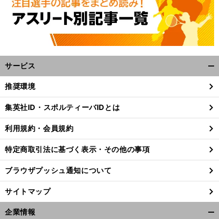
サービス
開
く/
推奨環境
閉
じ
前
集英社ID・スポルティーバIDとは
へ
る
利用規約・会員規約
特定商取引法に基づく表示・その他の事項
ブラウザプッシュ通知について
サイトマップ
企業情報
開