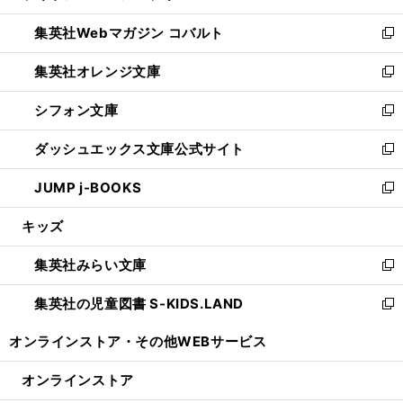
開
ウ
ン
ウ
集英社Webマガジン コバルト
く
で
ド
ィ
新
開
ウ
ン
し
集英社オレンジ文庫
く
で
ド
い
新
開
ウ
ウ
し
シフォン文庫
く
で
ィ
い
新
開
ン
ウ
し
ダッシュエックス文庫公式サイト
く
ド
ィ
い
新
ウ
ン
ウ
し
JUMP j-BOOKS
で
ド
ィ
い
新
開
ウ
ン
ウ
し
キッズ
く
で
ド
ィ
い
開
ウ
ン
ウ
集英社みらい文庫
く
で
ド
ィ
新
開
ウ
ン
し
集英社の児童図書 S-KIDS.LAND
く
で
ド
い
新
開
ウ
ウ
し
オンラインストア・
その他WEBサービス
く
で
ィ
い
開
ン
ウ
オンラインストア
く
ド
ィ
ウ
ン