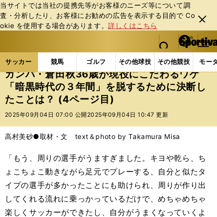
当サイトでは当社の提携先等がお客様のニーズ等について調
査・分析したり、お客様にお勧めの広告を表⽰する⽬的で Co
閉じ
okie を使⽤する場合があります。
詳しくはこちら
る
マイペ
web Sportiva (webスポルティーバ)
検索
メニュ
we
ー
サッカーの記事一覧
Jリーグ他
Jリーグ
ガンバ
b
ジ
サッカー
競馬
ゴルフ
その他球技
その他競技
モー
ス
ガンバ・倉田秋36歳が現役にこだわるワケ
ポ
「暗黒時代の３年間」を脱するために決断し
ル
たことは？ (4ページ目)
テ
ィ
2025年09月04日 07:00 公開
2025年09月04日 10:47 更新
ー
バ
高村美砂●取材・文 text＆photo by Takamura Misa
「もう、周りの選手がうますぎました。キヨや乾ら、ち
ょこちょこ動きながら足元でプレーする、自分と似たタ
イプの選手が多かったことにも助けられ、周りが作り出
してくれる流れに乗っかっているだけで、めちゃめちゃ
楽しくサッカーができたし、自分がうまくなっていくよ