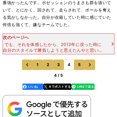
番強かったんです。ポゼッションのうまさも群を抜いて
いて、とにかく、回されて、走らされて、ボールを奪え
る気がしなかった。自分が在籍していた時に感じていた
何倍も強くて、嫌なチームでした。
次のページへ
でも、それを体感したから、2012年に戻った時に
自分のスタイルで勝負しようと思えたんやと思いま
す。（ポジションを争う）フタさん（二川）やハシ
さんと同じプレーはできひんし、これだけうまい選
次
1
2
3
4
5
のページへ
のページへ
手がそろうガン
前
4 / 5
いいね
Xでポストする
LINEで送る
line
faceboo
x
k