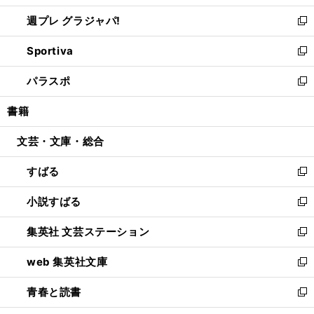
開
ウ
ウ
し
週プレ グラジャパ!
く
で
ィ
い
新
開
ン
ウ
し
Sportiva
く
ド
ィ
い
新
ウ
ン
ウ
し
パラスポ
で
ド
ィ
い
新
開
ウ
ン
ウ
し
書籍
く
で
ド
ィ
い
開
ウ
ン
ウ
文芸・文庫・総合
く
で
ド
ィ
開
ウ
ン
すばる
く
で
ド
新
開
ウ
し
小説すばる
く
で
い
新
開
ウ
し
集英社 文芸ステーション
く
ィ
い
新
ン
ウ
し
web 集英社文庫
ド
ィ
い
新
ウ
ン
ウ
し
青春と読書
で
ド
ィ
い
新
開
ウ
ン
ウ
し