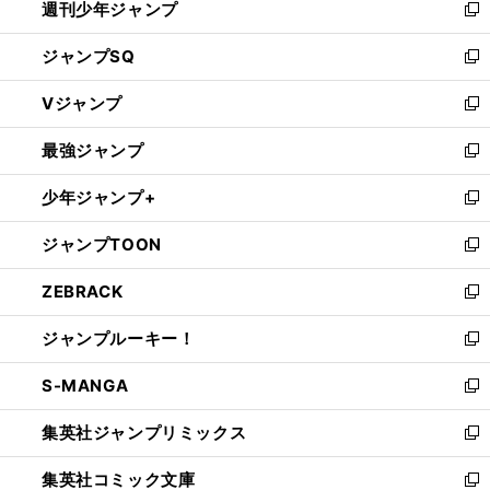
週刊少年ジャンプ
く
新
し
ジャンプSQ
い
新
ウ
し
Vジャンプ
ィ
い
新
ン
ウ
し
最強ジャンプ
ド
ィ
い
新
ウ
ン
ウ
し
少年ジャンプ+
で
ド
ィ
い
新
開
ウ
ン
ウ
し
ジャンプTOON
く
で
ド
ィ
い
新
開
ウ
ン
ウ
し
ZEBRACK
く
で
ド
ィ
い
新
開
ウ
ン
ウ
し
ジャンプルーキー！
く
で
ド
ィ
い
新
開
ウ
ン
ウ
し
S-MANGA
く
で
ド
ィ
い
新
開
ウ
ン
ウ
し
集英社ジャンプリミックス
く
で
ド
ィ
い
新
開
ウ
ン
ウ
し
集英社コミック文庫
く
で
ド
ィ
い
新