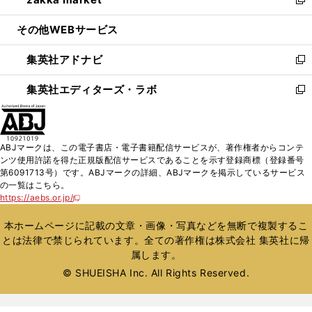
ド
ィ
い
新
開
ウ
ン
ウ
し
その他WEBサービス
く
で
ド
ィ
い
開
ウ
ン
ウ
集英社アドナビ
く
で
ド
ィ
新
開
ウ
ン
し
集英社エディターズ・ラボ
く
で
ド
い
新
開
ウ
ウ
し
く
で
ィ
い
開
ン
ウ
ABJマークは、この電子書店・電子書籍配信サービスが、著作権者からコンテ
く
ド
ィ
ンツ使用許諾を得た正規版配信サービスであることを示す登録商標（登録番号
ウ
ン
第6091713号）です。ABJマークの詳細、ABJマークを掲示しているサービス
で
ド
の一覧はこちら。
開
ウ
https://aebs.or.jp/
新
く
で
し
い
開
本ホームページに記載の文章・画像・写真などを無断で複製するこ
ウ
く
とは法律で禁じられています。全ての著作権は株式会社 集英社に帰
ィ
属します。
ン
ド
© SHUEISHA Inc. All Rights Reserved.
ウ
で
開
く