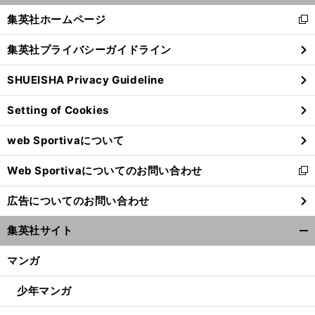
く/
集英社ホームページ
新
閉
し
じ
集英社プライバシーガイドライン
い
る
ウ
SHUEISHA Privacy Guideline
ィ
ン
Setting of Cookies
ド
ウ
web Sportivaについて
で
開
Web Sportivaについてのお問い合わせ
く
新
し
広告についてのお問い合わせ
い
ウ
集英社サイト
ィ
開
ン
く/
マンガ
ド
閉
ウ
じ
少年マンガ
で
る
開