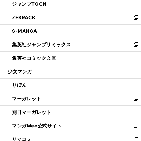
ジャンプTOON
く
で
ド
ィ
い
新
開
ウ
ン
ウ
し
ZEBRACK
く
で
ド
ィ
い
新
開
ウ
ン
ウ
し
S-MANGA
く
で
ド
ィ
い
新
開
ウ
ン
ウ
し
集英社ジャンプリミックス
く
で
ド
ィ
い
新
開
ウ
ン
ウ
し
集英社コミック文庫
く
で
ド
ィ
い
新
開
ウ
ン
ウ
し
少女マンガ
く
で
ド
ィ
い
開
ウ
ン
ウ
りぼん
く
で
ド
ィ
新
開
ウ
ン
し
マーガレット
く
で
ド
い
新
開
ウ
ウ
し
別冊マーガレット
く
で
ィ
い
新
開
ン
ウ
し
マンガMee公式サイト
く
ド
ィ
い
新
ウ
ン
ウ
し
リマコミ
で
ド
ィ
い
新