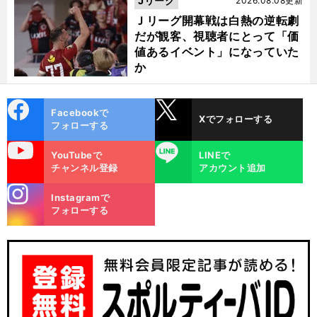
Jリーグ
2026.08.08更新
Ｊリーグ開幕戦は白熱の逆転劇
だが観客、視聴者にとって「価
値あるイベント」になっていた
か
cebo
X
Facebookで
Xでフォローする
ok
フォローする
uTube
LINE
YouTubeで
LINEで
チャンネル登録
アカウント追加
stagra
Instagramで
m
フォローする