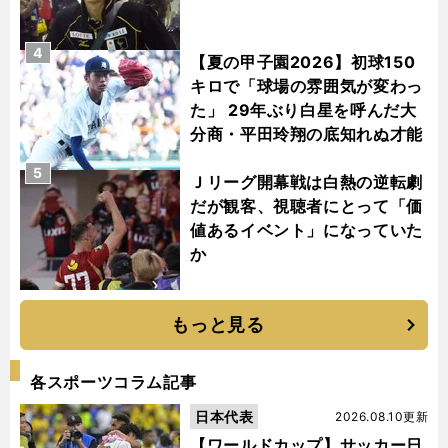
4
【夏の甲子園2026】初球150
キロで「球場の雰囲気が変わっ
た」 29年ぶり白星を呼んだ大
分商・平田玲翔の底知れぬ才能
5
Ｊリーグ開幕戦は白熱の逆転劇
だが観客、視聴者にとって「価
値あるイベント」になっていた
か
もっと見る
各スポーツコラム記事
日本代表
2026.08.10更新
【ワールドカップ】サッカー日