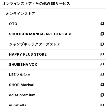
オンラインストア・
その他WEBサービス
く
で
ィ
い
開
ン
ウ
オンラインストア
く
ド
ィ
ウ
ン
OTO
で
ド
新
開
ウ
し
SHUEISHA MANGA-ART HERITAGE
く
で
い
新
開
ウ
し
ジャンプキャラクターズストア
く
ィ
い
新
ン
ウ
し
HAPPY PLUS STORE
ド
ィ
い
新
ウ
ン
ウ
し
SHUEISHA VOX
で
ド
ィ
い
新
開
ウ
ン
ウ
し
LEEマルシェ
く
で
ド
ィ
い
新
開
ウ
ン
ウ
し
SHOP Marisol
く
で
ド
ィ
い
新
開
ウ
ン
ウ
し
eclat premium
く
で
ド
ィ
い
新
開
ウ
ン
ウ
し
mirabella
く
で
ド
ィ
い