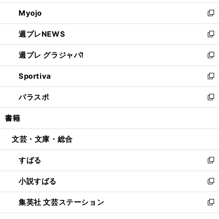
開
ウ
ン
ウ
Myojo
く
で
ド
ィ
新
開
ウ
ン
し
週プレNEWS
く
で
ド
い
新
開
ウ
ウ
し
週プレ グラジャパ!
く
で
ィ
い
新
開
ン
ウ
し
Sportiva
く
ド
ィ
い
新
ウ
ン
ウ
し
パラスポ
で
ド
ィ
い
新
開
ウ
ン
ウ
し
書籍
く
で
ド
ィ
い
開
ウ
ン
ウ
文芸・文庫・総合
く
で
ド
ィ
開
ウ
ン
すばる
く
で
ド
新
開
ウ
し
小説すばる
く
で
い
新
開
ウ
し
集英社 文芸ステーション
く
ィ
い
新
ン
ウ
し