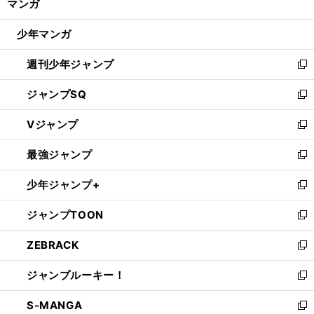
マンガ
ド
閉
ウ
じ
少年マンガ
で
る
開
週刊少年ジャンプ
く
新
し
ジャンプSQ
い
新
ウ
し
Vジャンプ
ィ
い
新
ン
ウ
し
最強ジャンプ
ド
ィ
い
新
ウ
ン
ウ
し
少年ジャンプ+
で
ド
ィ
い
新
開
ウ
ン
ウ
し
ジャンプTOON
く
で
ド
ィ
い
新
開
ウ
ン
ウ
し
ZEBRACK
く
で
ド
ィ
い
新
開
ウ
ン
ウ
し
ジャンプルーキー！
く
で
ド
ィ
い
新
開
ウ
ン
ウ
し
S-MANGA
く
で
ド
ィ
い
新