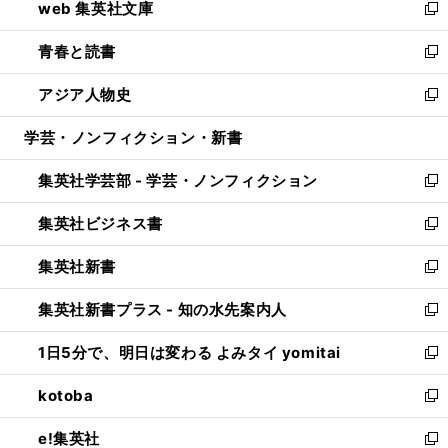
web 集英社文庫
ド
ィ
い
新
ウ
ン
ウ
し
青春と読書
で
ド
ィ
い
新
開
ウ
ン
ウ
し
アジア人物史
く
で
ド
ィ
い
新
開
ウ
ン
ウ
し
学芸・ノンフィクション・新書
く
で
ド
ィ
い
開
ウ
ン
ウ
集英社学芸部 - 学芸・ノンフィクション
く
で
ド
ィ
新
開
ウ
ン
し
集英社ビジネス書
く
で
ド
い
新
開
ウ
ウ
し
集英社新書
く
で
ィ
い
新
開
ン
ウ
し
集英社新書プラス - 知の水先案内人
く
ド
ィ
い
新
ウ
ン
ウ
し
1日5分で、明日は変わる よみタイ yomitai
で
ド
ィ
い
新
開
ウ
ン
ウ
し
kotoba
く
で
ド
ィ
い
新
開
ウ
ン
ウ
し
e!集英社
く
で
ド
ィ
い
新