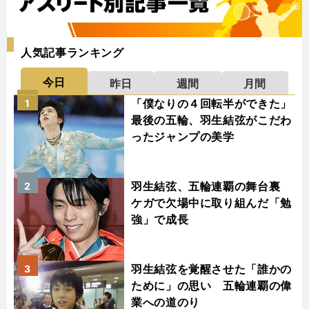
人気記事ランキング
今日
昨日
週間
月間
「僕なりの４回転半ができた」
1
最後の五輪、羽生結弦がこだわ
ったジャンプの美学
羽生結弦、五輪連覇の舞台裏
2
ケガで欠場中に取り組んだ「勉
強」で成長
羽生結弦を覚醒させた「誰かの
3
ために」の思い 五輪連覇の偉
業への道のり