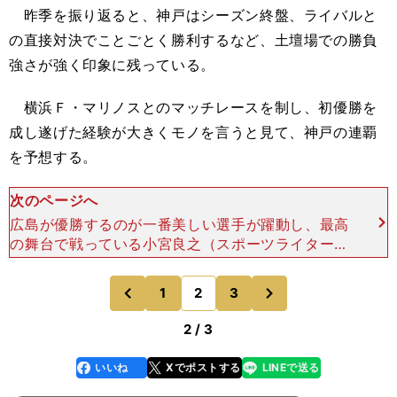
昨季を振り返ると、神戸はシーズン終盤、ライバルと
の直接対決でことごとく勝利するなど、土壇場での勝負
強さが強く印象に残っている。
横浜Ｆ・マリノスとのマッチレースを制し、初優勝を
成し遂げた経験が大きくモノを言うと見て、神戸の連覇
を予想する。
次のページへ
広島が優勝するのが一番美しい選手が躍動し、最高
の舞台で戦っている小宮良之（スポーツライター）
優勝：サンフレッチェ広島 シーズン開幕前の順位
予想、個人的には"希望順位"という体で出してい
次
1
2
3
のページへ
のページへ
る。それほ
前
2 / 3
いいね
Xでポストする
LINEで送る
line
faceboo
x
k