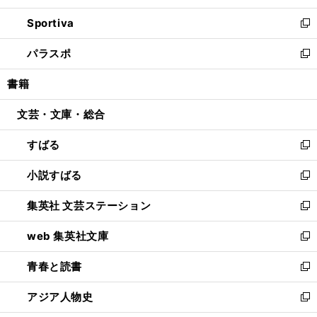
開
ン
ウ
し
Sportiva
く
ド
ィ
い
新
ウ
ン
ウ
し
パラスポ
で
ド
ィ
い
新
開
ウ
ン
ウ
し
書籍
く
で
ド
ィ
い
開
ウ
ン
ウ
文芸・文庫・総合
く
で
ド
ィ
開
ウ
ン
すばる
く
で
ド
新
開
ウ
し
小説すばる
く
で
い
新
開
ウ
し
集英社 文芸ステーション
く
ィ
い
新
ン
ウ
し
web 集英社文庫
ド
ィ
い
新
ウ
ン
ウ
し
青春と読書
で
ド
ィ
い
新
開
ウ
ン
ウ
し
アジア人物史
く
で
ド
ィ
い
新
開
ウ
ン
ウ
し