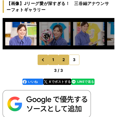
【画像】Jリーグ愛が深すぎる！ 三谷紬アナウンサ
ーフォトギャラリー
1
2
3
のページへ
前
3 / 3
いいね
Xでポストする
LINEで送る
line
faceboo
x
k