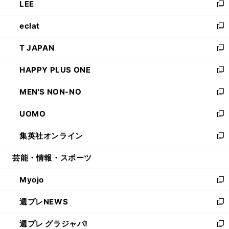
LEE
く
で
ド
ィ
い
新
開
ウ
ン
ウ
し
eclat
く
で
ド
ィ
い
新
開
ウ
ン
ウ
し
T JAPAN
く
で
ド
ィ
い
新
開
ウ
ン
ウ
し
HAPPY PLUS ONE
く
で
ド
ィ
い
新
開
ウ
ン
ウ
し
MEN'S NON-NO
く
で
ド
ィ
い
新
開
ウ
ン
ウ
し
UOMO
く
で
ド
ィ
い
新
開
ウ
ン
ウ
し
集英社オンライン
く
で
ド
ィ
い
新
開
ウ
ン
ウ
し
芸能・情報・スポーツ
く
で
ド
ィ
い
開
ウ
ン
ウ
Myojo
く
で
ド
ィ
新
開
ウ
ン
し
週プレNEWS
く
で
ド
い
新
開
ウ
ウ
し
週プレ グラジャパ!
く
で
ィ
い
新