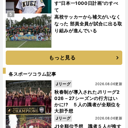
す"日本一1000日計画"のすべ
て
5
高校サッカーから補欠がいなく
なった 部員全員が試合に出る取
り組みが進んでいる
もっと見る
各スポーツコラム記事
Jリーグ
2026.08.06更新
秋春制が導入されたJ1リーグ2
026－27シーズンの行方はい
かに!? ５人の識者が全順位を
大胆予想
Jリーグ
2026.08.06更新
J1全順位予想 識者５人が推す