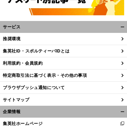
サービス
開
く/
推奨環境
閉
じ
集英社ID・スポルティーバIDとは
る
利用規約・会員規約
特定商取引法に基づく表示・その他の事項
ブラウザプッシュ通知について
サイトマップ
企業情報
開
く/
集英社ホームページ
新
閉