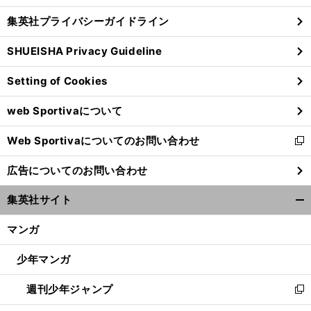
し
じ
集英社プライバシーガイドライン
い
る
ウ
SHUEISHA Privacy Guideline
ィ
ン
Setting of Cookies
ド
ウ
web Sportivaについて
で
開
Web Sportivaについてのお問い合わせ
く
新
し
広告についてのお問い合わせ
い
ウ
集英社サイト
ィ
開
ン
く/
マンガ
ド
閉
ウ
じ
少年マンガ
で
る
開
週刊少年ジャンプ
く
新
し