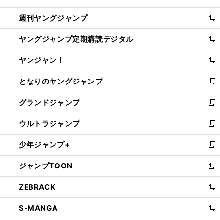
開
ウ
ン
ウ
週刊ヤングジャンプ
く
で
ド
ィ
新
開
ウ
ン
し
ヤングジャンプ定期購読デジタル
く
で
ド
い
新
開
ウ
ウ
し
ヤンジャン！
く
で
ィ
い
新
開
ン
ウ
し
となりのヤングジャンプ
く
ド
ィ
い
新
ウ
ン
ウ
し
グランドジャンプ
で
ド
ィ
い
新
開
ウ
ン
ウ
し
ウルトラジャンプ
く
で
ド
ィ
い
新
開
ウ
ン
ウ
し
少年ジャンプ+
く
で
ド
ィ
い
新
開
ウ
ン
ウ
し
ジャンプTOON
く
で
ド
ィ
い
新
開
ウ
ン
ウ
し
ZEBRACK
く
で
ド
ィ
い
新
開
ウ
ン
ウ
し
S-MANGA
く
で
ド
ィ
い
新
開
ウ
ン
ウ