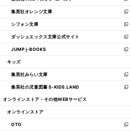
新
開
ウ
ン
し
集英社オレンジ文庫
く
で
ド
い
新
開
ウ
ウ
し
シフォン文庫
く
で
ィ
い
新
開
ン
ウ
し
ダッシュエックス文庫公式サイト
く
ド
ィ
い
新
ウ
ン
ウ
し
JUMP j-BOOKS
で
ド
ィ
い
新
開
ウ
ン
ウ
し
キッズ
く
で
ド
ィ
い
開
ウ
ン
ウ
集英社みらい文庫
く
で
ド
ィ
新
開
ウ
ン
し
集英社の児童図書 S-KIDS.LAND
く
で
ド
い
新
開
ウ
ウ
し
オンラインストア・
その他WEBサービス
く
で
ィ
い
開
ン
ウ
オンラインストア
く
ド
ィ
ウ
ン
OTO
で
ド
新
開