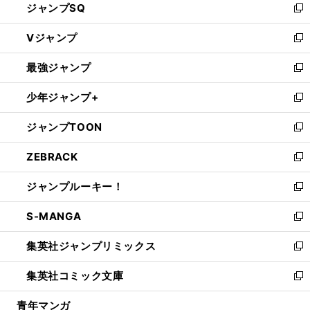
ジャンプSQ
い
新
ウ
し
Vジャンプ
ィ
い
新
ン
ウ
し
最強ジャンプ
ド
ィ
い
新
ウ
ン
ウ
し
少年ジャンプ+
で
ド
ィ
い
新
開
ウ
ン
ウ
し
ジャンプTOON
く
で
ド
ィ
い
新
開
ウ
ン
ウ
し
ZEBRACK
く
で
ド
ィ
い
新
開
ウ
ン
ウ
し
ジャンプルーキー！
く
で
ド
ィ
い
新
開
ウ
ン
ウ
し
S-MANGA
く
で
ド
ィ
い
新
開
ウ
ン
ウ
し
集英社ジャンプリミックス
く
で
ド
ィ
い
新
開
ウ
ン
ウ
し
集英社コミック文庫
く
で
ド
ィ
い
新
開
ウ
ン
ウ
し
青年マンガ
く
で
ド
ィ
い