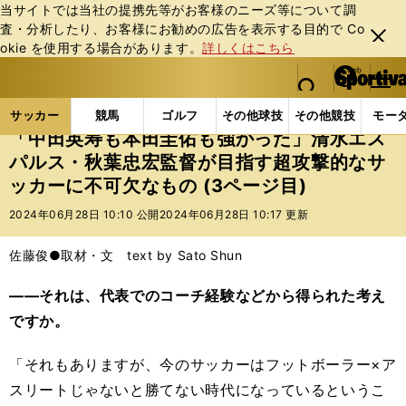
当サイトでは当社の提携先等がお客様のニーズ等について調
査・分析したり、お客様にお勧めの広告を表⽰する⽬的で Co
閉じ
okie を使⽤する場合があります。
詳しくはこちら
る
マイペ
web Sportiva (webスポルティーバ)
検索
メニュ
we
ー
サッカーの記事一覧
Jリーグ他
「中田英寿も本田圭
b
ジ
サッカー
競馬
ゴルフ
その他球技
その他競技
モー
ス
「中田英寿も本田圭佑も強かった」清水エス
ポ
パルス・秋葉忠宏監督が目指す超攻撃的なサ
ル
ッカーに不可欠なもの (3ページ目)
テ
ィ
2024年06月28日 10:10 公開
2024年06月28日 10:17 更新
ー
バ
佐藤俊●取材・文 text by Sato Shun
――それは、代表でのコーチ経験などから得られた考え
ですか。
「それもありますが、今のサッカーはフットボーラー×ア
スリートじゃないと勝てない時代になっているというこ