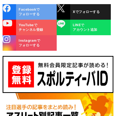
cebo
X
Facebookで
Xでフォローする
ok
フォローする
uTube
LINE
YouTubeで
LINEで
チャンネル登録
アカウント追加
stagra
Instagramで
m
フォローする
「
冷
」
・
静じゃなかったかもしれない
昨季J1昇格を逃した清水エスパルス
秋葉忠宏監督が明かす今季の戦略とは