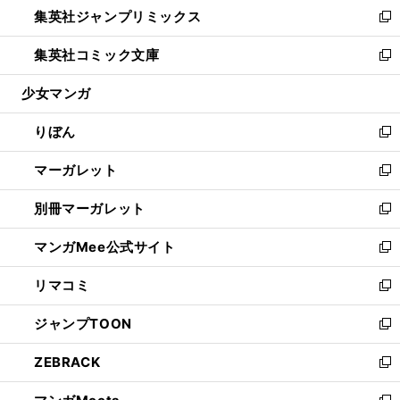
し
集英社ジャンプリミックス
く
で
ド
ィ
い
新
開
ウ
ン
ウ
し
集英社コミック文庫
く
で
ド
ィ
い
新
開
ウ
ン
ウ
し
少女マンガ
く
で
ド
ィ
い
開
ウ
ン
ウ
りぼん
く
で
ド
ィ
新
開
ウ
ン
し
マーガレット
く
で
ド
い
新
開
ウ
ウ
し
別冊マーガレット
く
で
ィ
い
新
開
ン
ウ
し
マンガMee公式サイト
く
ド
ィ
い
新
ウ
ン
ウ
し
リマコミ
で
ド
ィ
い
新
開
ウ
ン
ウ
し
ジャンプTOON
く
で
ド
ィ
い
新
開
ウ
ン
ウ
し
ZEBRACK
く
で
ド
ィ
い
新
開
ウ
ン
ウ
し
く