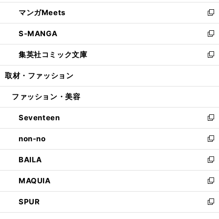
開
ウ
ン
ウ
し
マンガMeets
く
で
ド
ィ
い
新
開
ウ
ン
ウ
し
S-MANGA
く
で
ド
ィ
い
新
開
ウ
ン
ウ
し
集英社コミック文庫
く
で
ド
ィ
い
新
開
ウ
ン
ウ
し
取材・ファッション
く
で
ド
ィ
い
開
ウ
ン
ウ
ファッション・美容
く
で
ド
ィ
開
ウ
ン
Seventeen
く
で
ド
新
開
ウ
し
non-no
く
で
い
新
開
ウ
し
BAILA
く
ィ
い
新
ン
ウ
し
MAQUIA
ド
ィ
い
新
ウ
ン
ウ
し
SPUR
で
ド
ィ
い
新
開
ウ
ン
ウ
し