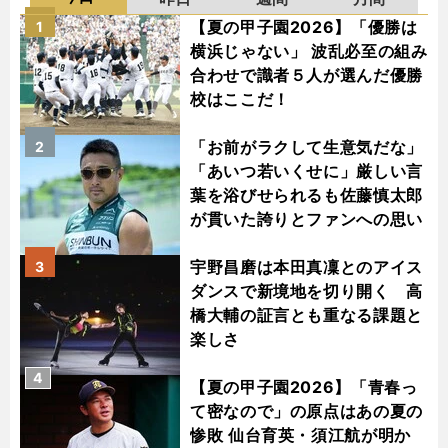
【夏の甲子園2026】「優勝は
1
横浜じゃない」 波乱必至の組み
合わせで識者５人が選んだ優勝
校はここだ！
「お前がラクして生意気だな」
2
「あいつ若いくせに」厳しい言
葉を浴びせられるも佐藤慎太郎
が貫いた誇りとファンへの思い
宇野昌磨は本田真凜とのアイス
3
ダンスで新境地を切り開く 高
橋大輔の証言とも重なる課題と
楽しさ
4
【夏の甲子園2026】「青春っ
て密なので」の原点はあの夏の
惨敗 仙台育英・須江航が明か