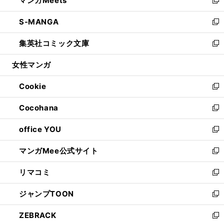
マンガMeets
で
ド
ィ
い
新
開
ウ
ン
ウ
し
S-MANGA
く
で
ド
ィ
い
新
開
ウ
ン
ウ
し
集英社コミック文庫
く
で
ド
ィ
い
新
開
ウ
ン
ウ
し
女性マンガ
く
で
ド
ィ
い
開
ウ
ン
ウ
Cookie
く
で
ド
ィ
新
開
ウ
ン
し
Cocohana
く
で
ド
い
新
開
ウ
ウ
し
office YOU
く
で
ィ
い
新
開
ン
ウ
し
マンガMee公式サイト
く
ド
ィ
い
新
ウ
ン
ウ
し
リマコミ
で
ド
ィ
い
新
開
ウ
ン
ウ
し
ジャンプTOON
く
で
ド
ィ
い
新
開
ウ
ン
ウ
し
ZEBRACK
く
で
ド
ィ
い
新