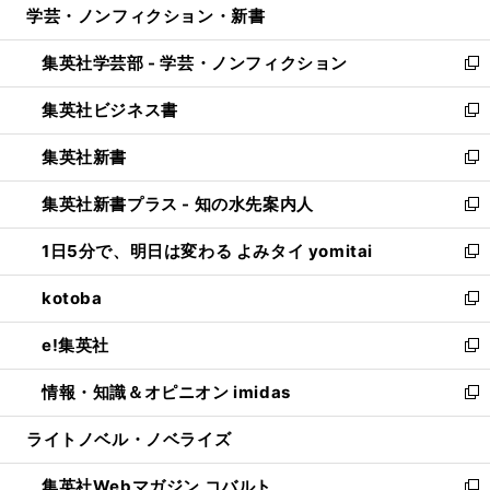
学芸・ノンフィクション・新書
く
で
ド
ィ
い
開
ウ
ン
ウ
集英社学芸部 - 学芸・ノンフィクション
く
で
ド
ィ
新
開
ウ
ン
し
集英社ビジネス書
く
で
ド
い
新
開
ウ
ウ
し
集英社新書
く
で
ィ
い
新
開
ン
ウ
し
集英社新書プラス - 知の水先案内人
く
ド
ィ
い
新
ウ
ン
ウ
し
1日5分で、明日は変わる よみタイ yomitai
で
ド
ィ
い
新
開
ウ
ン
ウ
し
kotoba
く
で
ド
ィ
い
新
開
ウ
ン
ウ
し
e!集英社
く
で
ド
ィ
い
新
開
ウ
ン
ウ
し
情報・知識＆オピニオン imidas
く
で
ド
ィ
い
新
開
ウ
ン
ウ
し
ライトノベル・ノベライズ
く
で
ド
ィ
い
開
ウ
ン
ウ
集英社Webマガジン コバルト
く
で
ド
ィ