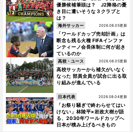
優勝候補筆頭は？ J2降格の憂
き目に遭いそうな３クラブと
は？
海外サッカー
2026.08.05更新
「ワールドカップ売却計画」は
断念も残る火種 FIFAインファ
ンティーノ会長体制に何が起き
ているのか
高校・ユース
2026.08.05更新
高校サッカーから補欠がいなく
なった 部員全員が試合に出る取
り組みが進んでいる
日本代表
2026.08.04更新
「お祭り騒ぎで終わらせてはい
けない」林陵平×岩政大樹が語
る、2030年ワールドカップへ
日本が積み上げるべきもの