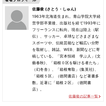
佐藤俊 (さとう・しゅん)
1963年北海道生まれ。青山学院大学経
営学部卒業後、出版社を経て1993年に
フリーランスに転向。現在は陸上（駅
伝）、サッカー、卓球などさまざまな
スポーツや、伝統芸能など幅広い分野
を取材し、雑誌、WEB、新聞などに寄
稿している。「宮本恒靖 学ぶ人」(文
藝春秋)、「箱根０区を駆ける者たち」
（幻冬舎）、「箱根奪取」(集英社)、
「箱根５区」（徳間書店）など著書多
数。近著に「箱根２区」（徳間書
店）。
佐藤俊の記事一覧