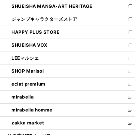
ウ
し
SHUEISHA MANGA-ART HERITAGE
く
で
い
新
開
ウ
し
ジャンプキャラクターズストア
く
ィ
い
新
ン
ウ
し
HAPPY PLUS STORE
ド
ィ
い
新
ウ
ン
ウ
し
SHUEISHA VOX
で
ド
ィ
い
新
開
ウ
ン
ウ
し
LEEマルシェ
く
で
ド
ィ
い
新
開
ウ
ン
ウ
し
SHOP Marisol
く
で
ド
ィ
い
新
開
ウ
ン
ウ
し
eclat premium
く
で
ド
ィ
い
新
開
ウ
ン
ウ
し
mirabella
く
で
ド
ィ
い
新
開
ウ
ン
ウ
し
mirabella homme
く
で
ド
ィ
い
新
開
ウ
ン
ウ
し
zakka market
く
で
ド
ィ
い
新
開
ウ
ン
ウ
し