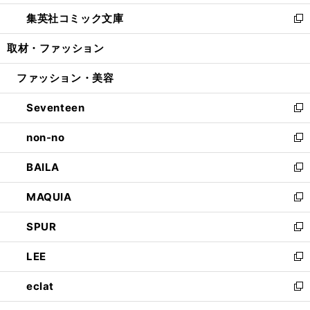
開
ウ
ン
ウ
し
集英社コミック文庫
く
で
ド
ィ
い
新
開
ウ
ン
ウ
し
取材・ファッション
く
で
ド
ィ
い
開
ウ
ン
ウ
ファッション・美容
く
で
ド
ィ
開
ウ
ン
Seventeen
く
で
ド
新
開
ウ
し
non-no
く
で
い
新
開
ウ
し
BAILA
く
ィ
い
新
ン
ウ
し
MAQUIA
ド
ィ
い
新
ウ
ン
ウ
し
SPUR
で
ド
ィ
い
新
開
ウ
ン
ウ
し
LEE
く
で
ド
ィ
い
新
開
ウ
ン
ウ
し
eclat
く
で
ド
ィ
い
新
開
ウ
ン
ウ
し