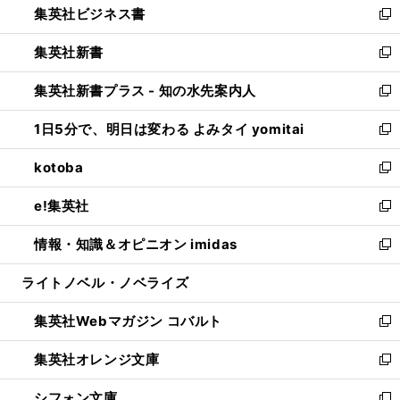
集英社ビジネス書
く
で
ド
い
新
開
ウ
ウ
し
集英社新書
く
で
ィ
い
新
開
ン
ウ
し
集英社新書プラス - 知の水先案内人
く
ド
ィ
い
新
ウ
ン
ウ
し
1日5分で、明日は変わる よみタイ yomitai
で
ド
ィ
い
新
開
ウ
ン
ウ
し
kotoba
く
で
ド
ィ
い
新
開
ウ
ン
ウ
し
e!集英社
く
で
ド
ィ
い
新
開
ウ
ン
ウ
し
情報・知識＆オピニオン imidas
く
で
ド
ィ
い
新
開
ウ
ン
ウ
し
ライトノベル・ノベライズ
く
で
ド
ィ
い
開
ウ
ン
ウ
集英社Webマガジン コバルト
く
で
ド
ィ
新
開
ウ
ン
し
集英社オレンジ文庫
く
で
ド
い
新
開
ウ
ウ
し
シフォン文庫
く
で
ィ