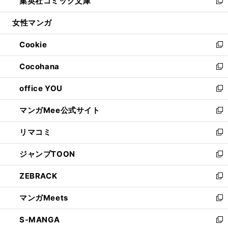
集英社コミック文庫
く
で
ド
ィ
い
新
開
ウ
ン
ウ
し
女性マンガ
く
で
ド
ィ
い
開
ウ
ン
ウ
Cookie
く
で
ド
ィ
新
開
ウ
ン
し
Cocohana
く
で
ド
い
新
開
ウ
ウ
し
office YOU
く
で
ィ
い
新
開
ン
ウ
し
マンガMee公式サイト
く
ド
ィ
い
新
ウ
ン
ウ
し
リマコミ
で
ド
ィ
い
新
開
ウ
ン
ウ
し
ジャンプTOON
く
で
ド
ィ
い
新
開
ウ
ン
ウ
し
ZEBRACK
く
で
ド
ィ
い
新
開
ウ
ン
ウ
し
マンガMeets
く
で
ド
ィ
い
新
開
ウ
ン
ウ
し
S-MANGA
く
で
ド
ィ
い
新