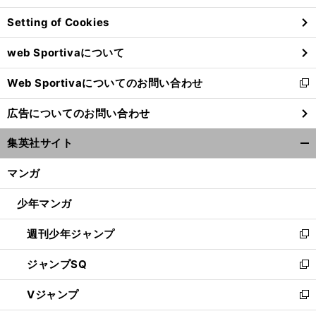
ン
Setting of Cookies
ド
ウ
web Sportivaについて
で
開
Web Sportivaについてのお問い合わせ
く
新
し
広告についてのお問い合わせ
い
ウ
集英社サイト
ィ
開
ン
く/
マンガ
ド
閉
ウ
じ
少年マンガ
で
る
開
週刊少年ジャンプ
く
新
し
ジャンプSQ
い
新
ウ
し
Vジャンプ
ィ
い
新
ン
ウ
し