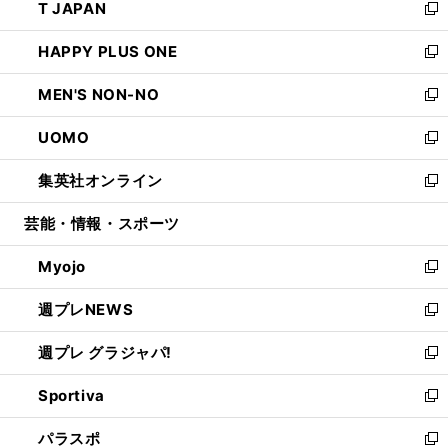
T JAPAN
く
で
ド
ィ
い
新
開
ウ
ン
ウ
し
HAPPY PLUS ONE
く
で
ド
ィ
い
新
開
ウ
ン
ウ
し
MEN'S NON-NO
く
で
ド
ィ
い
新
開
ウ
ン
ウ
し
UOMO
く
で
ド
ィ
い
新
開
ウ
ン
ウ
し
集英社オンライン
く
で
ド
ィ
い
新
開
ウ
ン
ウ
し
芸能・情報・スポーツ
く
で
ド
ィ
い
開
ウ
ン
ウ
Myojo
く
で
ド
ィ
新
開
ウ
ン
し
週プレNEWS
く
で
ド
い
新
開
ウ
ウ
し
週プレ グラジャパ!
く
で
ィ
い
新
開
ン
ウ
し
Sportiva
く
ド
ィ
い
新
ウ
ン
ウ
し
パラスポ
で
ド
ィ
い
新