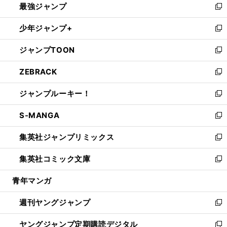
最強ジャンプ
ド
ィ
い
新
ウ
ン
ウ
し
少年ジャンプ+
で
ド
ィ
い
新
開
ウ
ン
ウ
し
ジャンプTOON
く
で
ド
ィ
い
新
開
ウ
ン
ウ
し
ZEBRACK
く
で
ド
ィ
い
新
開
ウ
ン
ウ
し
ジャンプルーキー！
く
で
ド
ィ
い
新
開
ウ
ン
ウ
し
S-MANGA
く
で
ド
ィ
い
新
開
ウ
ン
ウ
し
集英社ジャンプリミックス
く
で
ド
ィ
い
新
開
ウ
ン
ウ
し
集英社コミック文庫
く
で
ド
ィ
い
新
開
ウ
ン
ウ
し
青年マンガ
く
で
ド
ィ
い
開
ウ
ン
ウ
週刊ヤングジャンプ
く
で
ド
ィ
新
開
ウ
ン
し
ヤングジャンプ定期購読デジタル
く
で
ド
い
新