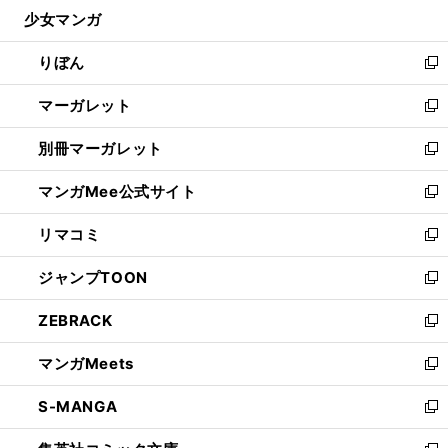
ウ
し
少女マンガ
く
で
ド
ィ
い
開
ウ
ン
ウ
りぼん
く
で
ド
ィ
新
開
ウ
ン
し
マーガレット
く
で
ド
い
新
開
ウ
ウ
し
別冊マーガレット
く
で
ィ
い
新
開
ン
ウ
し
マンガMee公式サイト
く
ド
ィ
い
新
ウ
ン
ウ
し
リマコミ
で
ド
ィ
い
新
開
ウ
ン
ウ
し
ジャンプTOON
く
で
ド
ィ
い
新
開
ウ
ン
ウ
し
ZEBRACK
く
で
ド
ィ
い
新
開
ウ
ン
ウ
し
マンガMeets
く
で
ド
ィ
い
新
開
ウ
ン
ウ
し
S-MANGA
く
で
ド
ィ
い
新
開
ウ
ン
ウ
し