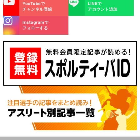
uTube
LINE
YouTubeで
LINEで
チャンネル登録
アカウント追加
stagra
Instagramで
m
フォローする