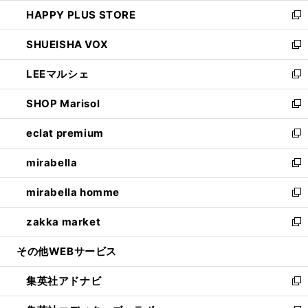
ン
ウ
し
HAPPY PLUS STORE
ド
ィ
い
新
ウ
ン
ウ
し
SHUEISHA VOX
で
ド
ィ
い
新
開
ウ
ン
ウ
し
LEEマルシェ
く
で
ド
ィ
い
新
開
ウ
ン
ウ
し
SHOP Marisol
く
で
ド
ィ
い
新
開
ウ
ン
ウ
し
eclat premium
く
で
ド
ィ
い
新
開
ウ
ン
ウ
し
mirabella
く
で
ド
ィ
い
新
開
ウ
ン
ウ
し
mirabella homme
く
で
ド
ィ
い
新
開
ウ
ン
ウ
し
zakka market
く
で
ド
ィ
い
新
開
ウ
ン
ウ
し
その他WEBサービス
く
で
ド
ィ
い
開
ウ
ン
ウ
集英社アドナビ
く
で
ド
ィ
新
開
ウ
ン
し