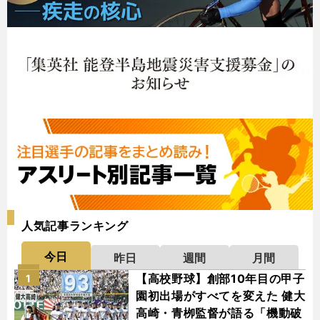
人気記事ランキング
今日
昨日
週間
月間
【高校野球】創部10年目の甲子
1
園初出場がすべてを変えた 健大
高崎・青栁監督が語る「機動破