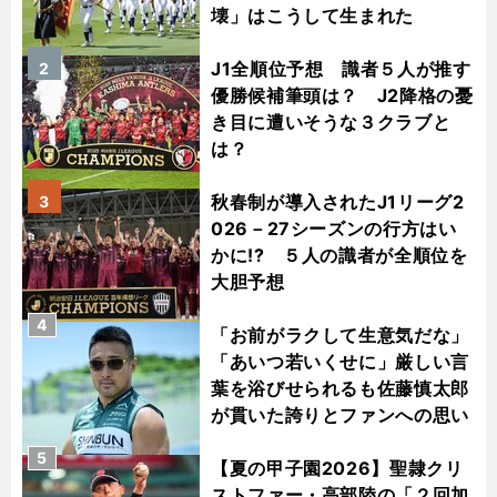
壊」はこうして生まれた
J1全順位予想 識者５人が推す
2
優勝候補筆頭は？ J2降格の憂
き目に遭いそうな３クラブと
は？
秋春制が導入されたJ1リーグ2
3
026－27シーズンの行方はい
かに!? ５人の識者が全順位を
大胆予想
4
「お前がラクして生意気だな」
「あいつ若いくせに」厳しい言
葉を浴びせられるも佐藤慎太郎
が貫いた誇りとファンへの思い
5
【夏の甲子園2026】聖隷クリ
ストファー・高部陸の「２回加