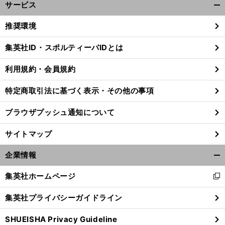
サービス
開
く/
推奨環境
閉
じ
集英社ID・スポルティーバIDとは
る
利用規約・会員規約
前
へ
特定商取引法に基づく表示・その他の事項
ブラウザプッシュ通知について
サイトマップ
企業情報
開
く/
集英社ホームページ
新
閉
し
じ
集英社プライバシーガイドライン
い
る
ウ
SHUEISHA Privacy Guideline
ィ