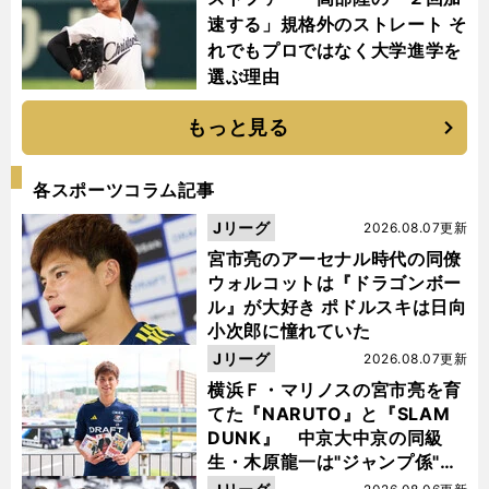
速する」規格外のストレート そ
れでもプロではなく大学進学を
選ぶ理由
もっと見る
各スポーツコラム記事
Jリーグ
2026.08.07更新
宮市亮のアーセナル時代の同僚
ウォルコットは『ドラゴンボー
ル』が大好き ポドルスキは日向
小次郎に憧れていた
Jリーグ
2026.08.07更新
横浜Ｆ・マリノスの宮市亮を育
てた『NARUTO』と『SLAM
DUNK』 中京大中京の同級
生・木原龍一は"ジャンプ係"だ
った