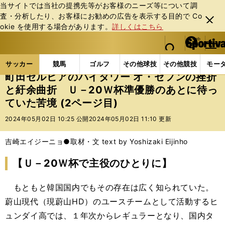
当サイトでは当社の提携先等がお客様のニーズ等について調
査・分析したり、お客様にお勧めの広告を表⽰する⽬的で Co
閉じ
okie を使⽤する場合があります。
詳しくはこちら
る
マイペ
web Sportiva (webスポルティーバ)
検索
メニュ
we
ー
サッカーの記事一覧
Jリーグ他
Jリーグ
町田ゼ
b
ジ
サッカー
競馬
ゴルフ
その他球技
その他競技
モー
ス
町田ゼルビアのハイタワー オ・セフンの挫折
ポ
と紆余曲折 Ｕ－20Ｗ杯準優勝のあとに待っ
ル
ていた苦境 (2ページ目)
テ
ィ
2024年05月02日 10:25 公開
2024年05月02日 11:10 更新
ー
バ
吉崎エイジーニョ●取材・文 text by Yoshizaki Eijinho
【Ｕ－20Ｗ杯で主役のひとりに】
もともと韓国国内でもその存在は広く知られていた。
蔚山現代（現蔚山HD）のユースチームとして活動するヒ
ュンダイ高では、１年次からレギュラーとなり、国内タ