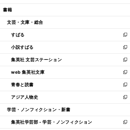
開
ウ
ン
ウ
し
書籍
く
で
ド
ィ
い
開
ウ
ン
ウ
文芸・文庫・総合
く
で
ド
ィ
開
ウ
ン
すばる
く
で
ド
新
開
ウ
し
小説すばる
く
で
い
新
開
ウ
し
集英社 文芸ステーション
く
ィ
い
新
ン
ウ
し
web 集英社文庫
ド
ィ
い
新
ウ
ン
ウ
し
青春と読書
で
ド
ィ
い
新
開
ウ
ン
ウ
し
アジア人物史
く
で
ド
ィ
い
新
開
ウ
ン
ウ
し
学芸・ノンフィクション・新書
く
で
ド
ィ
い
開
ウ
ン
ウ
集英社学芸部 - 学芸・ノンフィクション
く
で
ド
ィ
新
開
ウ
ン
し