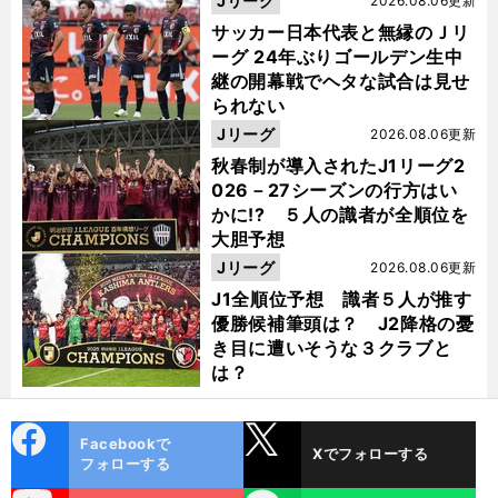
Jリーグ
2026.08.06更新
サッカー日本代表と無縁のＪリ
ーグ 24年ぶりゴールデン生中
継の開幕戦でヘタな試合は見せ
られない
Jリーグ
2026.08.06更新
秋春制が導入されたJ1リーグ2
026－27シーズンの行方はい
かに!? ５人の識者が全順位を
大胆予想
Jリーグ
2026.08.06更新
J1全順位予想 識者５人が推す
優勝候補筆頭は？ J2降格の憂
き目に遭いそうな３クラブと
は？
cebo
X
Facebookで
Xでフォローする
ok
フォローする