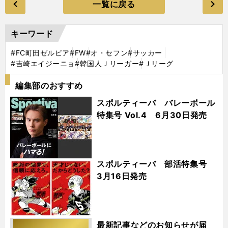
一覧に戻る
キーワード
#FC町田ゼルビア
#FW
#オ・セフン
#サッカー
#吉崎エイジーニョ
#韓国人Ｊリーガー
#Ｊリーグ
編集部のおすすめ
スポルティーバ バレーボール
特集号 Vol.4 6月30日発売
スポルティーバ 部活特集号
3月16日発売
最新記事などのお知らせが届