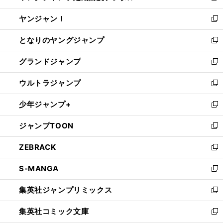
開
ウ
ウ
し
ヤンジャン！
く
で
ィ
い
新
開
ン
ウ
し
となりのヤングジャンプ
く
ド
ィ
い
新
ウ
ン
ウ
し
グランドジャンプ
で
ド
ィ
い
新
開
ウ
ン
ウ
し
ウルトラジャンプ
く
で
ド
ィ
い
新
開
ウ
ン
ウ
し
少年ジャンプ+
く
で
ド
ィ
い
新
開
ウ
ン
ウ
し
ジャンプTOON
く
で
ド
ィ
い
新
開
ウ
ン
ウ
し
ZEBRACK
く
で
ド
ィ
い
新
開
ウ
ン
ウ
し
S-MANGA
く
で
ド
ィ
い
新
開
ウ
ン
ウ
し
集英社ジャンプリミックス
く
で
ド
ィ
い
新
開
ウ
ン
ウ
し
集英社コミック文庫
く
で
ド
ィ
い
新
開
ウ
ン