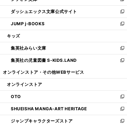
い
新
開
ン
ウ
し
ダッシュエックス文庫公式サイト
く
ド
ィ
い
新
ウ
ン
ウ
し
JUMP j-BOOKS
で
ド
ィ
い
新
開
ウ
ン
ウ
し
キッズ
く
で
ド
ィ
い
開
ウ
ン
ウ
集英社みらい文庫
く
で
ド
ィ
新
開
ウ
ン
し
集英社の児童図書 S-KIDS.LAND
く
で
ド
い
新
開
ウ
ウ
し
オンラインストア・
その他WEBサービス
く
で
ィ
い
開
ン
ウ
オンラインストア
く
ド
ィ
ウ
ン
OTO
で
ド
新
開
ウ
し
SHUEISHA MANGA-ART HERITAGE
く
で
い
新
開
ウ
し
ジャンプキャラクターズストア
く
ィ
い
新