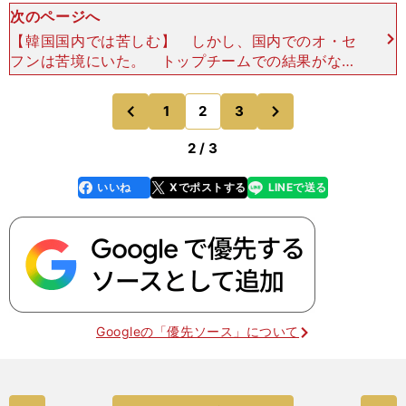
次のページへ
【韓国国内では苦しむ】 しかし、国内でのオ・セ
フンは苦境にいた。 トップチームでの結果がなか
なか出ない。2018年には蔚山で３試合出場０ゴー
ル、2019年のＵ－20Ｗ杯には２部の牙山ムグンフ
次
1
2
3
のページへ
のページへ
ァにレ
前
2 / 3
いいね
Xでポストする
LINEで送る
line
faceboo
x
k
Googleの「優先ソース」について