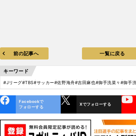
前の記事へ
一覧に戻る
キーワード
#Jリーグ
#TBS
#サッカー
#佐野海舟
#吉田麻也
#御手洗菜々
#御手
ebo
X
YouTube
Facebookで
Xでフォローする
ok
フォローする