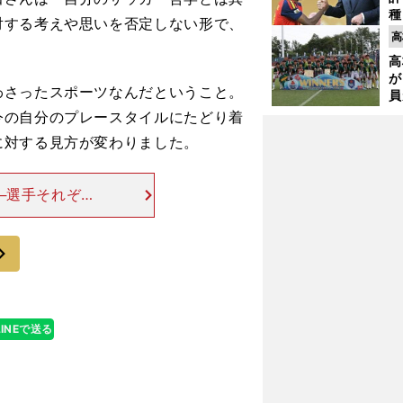
種
対する考えや思いを否定しない形で、
ィ
高
起
高
が
さったスポーツなんだということ。
員
み
今の自分のプレースタイルにたどり着
に対する見方が変わりました。
─選手それぞれ
白さを、番組を
す。たとえば、
次
LINEで送る
」