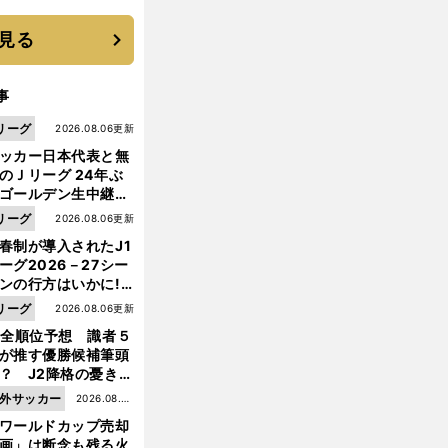
に３年目のNBA挑戦
続く
見る
事
リーグ
2026.08.06更新
ッカー日本代表と無
のＪリーグ 24年ぶ
ゴールデン生中継の
幕戦でヘタな試合は
リーグ
2026.08.06更新
せられない
春制が導入されたJ1
ーグ2026－27シー
ンの行方はいかに!?
５人の識者が全順位
リーグ
2026.08.06更新
大胆予想
1全順位予想 識者５
が推す優勝候補筆頭
？ J2降格の憂き目
遭いそうな３クラブ
外サッカー
2026.08.05
は？
ワールドカップ売却
更新
画」は断念も残る火