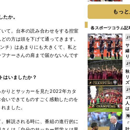
糧
は
もっと
したか。
各スポーツコラム記
いて。台本の読み合わせをする控室
J
んどの方は頭を下げて通ってきます。
サ
センチ）はあまりにも大きくて、私と
縁
ーフナーさんの肩まで届かないんです
り
開
J
見
秋
トはいましたか？
リ
ズ
J
かりとサッカーを見た2022年カタ
を
J
お会いできてものすごく感動したのを
人
されました。
は
に
海
と
。解説される時に、番組の進行的に
「
田さんは「自分のサッカー哲学とは異
計