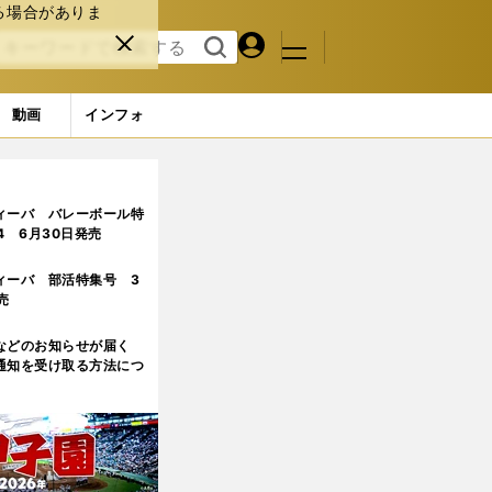
る場合がありま
マイペ
閉じ
検索
メニュ
ー
る
す
ジ
る
動画
インフォ
変えた取材とは
ィーバ バレーボール特
.4 6月30日発売
ィーバ 部活特集号 3
売
などのお知らせが届く
通知を受け取る方法につ