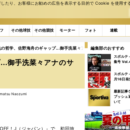
たり、お客様にお勧めの広告を表⽰する⽬的で Cookie を使⽤す
フ
その他球技
その他競技
モーター
フォト
連載
也の哲学、佐野海舟のギャップ...御手洗菜々アナのサッカーの見方を
編集部のおすすめ
スポルテ
..御手洗菜々アナのサ
集号 Vol
スポルテ
月16日発
最新記事
atsu Naozumi
プッシュ
いて
 OFF！J（ジャパン）』で、初回放