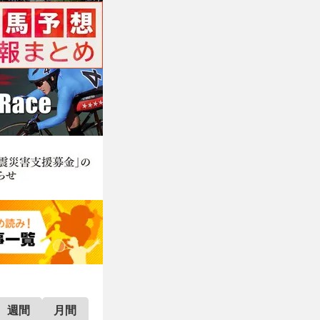
週間
月間