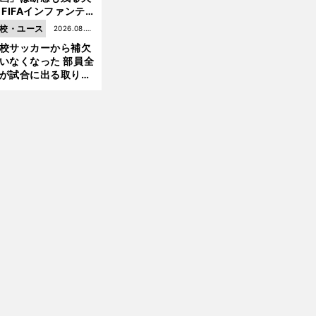
 FIFAインファンテ
ーノ会長体制に何が
校・ユース
2026.08.05
きているのか
校サッカーから補欠
更新
いなくなった 部員全
が試合に出る取り組
が進んでいる
前
へ