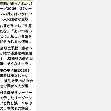
春制が導入されたJ1
ーグ2026－27シー
ンの行方はいかに!?
５人の識者が全順位
大胆予想
お前がラクして生意
だな」「あいつ若い
せに」厳しい言葉を
びせられるも佐藤慎
郎が貫いた誇りとフ
1全順位予想 識者５
ンへの思い
が推す優勝候補筆頭
？ J2降格の憂き目
遭いそうな３クラブ
は？
夏の甲子園2026】
優勝は横浜じゃな
」 波乱必至の組み合
せで識者５人が選ん
優勝校はここだ！
村勇輝がサマーリー
で示したリーダーシ
プと悔し涙 ２年ぶ
の日本代表の舞台を