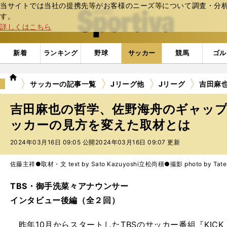
当サイトでは当社の提携先等がお客様のニーズ等について調査・分析し
web Sportiva (webスポルティーバ)
す。
詳しくはこちら
新着
ランキング
野球
サッカー
競馬
ゴル
we
サッカーの記事一覧
Jリーグ他
Jリーグ
吉田麻
b
ス
吉田麻也の哲学、佐野海舟のギャップ.
ポ
ル
ッカーの見方を変えた取材とは
テ
2024年03月16日 09:05 公開
2024年03月16日 09:07 更新
ィ
ー
バ
佐藤主祥●取材・文 text by Sato Kazuyoshi
立松尚積●撮影 photo by Tatem
TBS・御手洗菜々アナウンサー
インタビュー後編（全２回）
昨年10月からスタートしたTBSのサッカー番組『KICK