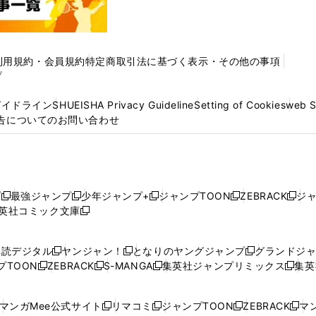
利用規約・会員規約
特定商取引法に基づく表示・その他の事項
プ
ガイドライン
SHUEISHA Privacy Guideline
Setting of Cookies
web 
告についてのお問い合わせ
プ
最強ジャンプ
少年ジャンプ+
ジャンプTOON
ZEBRACK
ジ
新
新
新
新
新
英社コミック文庫
し
新
し
し
し
し
い
い
し
い
い
い
ウ
ウ
い
ウ
ウ
ウ
購読デジタル
ヤンジャン！
となりのヤングジャンプ
グランドジ
新
新
新
ィ
ィ
ウ
ィ
ィ
ィ
プTOON
ZEBRACK
S-MANGA
集英社ジャンプリミックス
集英
新
し
新
し
新
し
新
ン
ン
ィ
ン
ン
ン
し
い
し
い
し
い
し
ド
ド
ン
ド
ド
ド
い
ウ
い
ウ
い
ウ
い
ウ
ウ
ド
ウ
ウ
ウ
マンガMee公式サイト
リマコミ
ジャンプTOON
ZEBRACK
マン
新
新
新
新
ウ
ィ
ウ
ィ
ウ
ィ
ウ