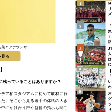
秋
1
リ
ズ
を
「
2
気
く
浴
御手洗菜々アナウンサー
太
J
3
ァ
人
を見る
は
に
】
4
と
【
「
に残っていることはありますか？
い
わ
5
だ
テア柏スタジアムに初めて取材に行
河
グ
した。そこから見る選手の体格の大き
ッ
合中にかけ合う声や監督の指示も聞こ
り