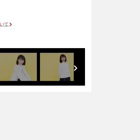
ついて
前
へ