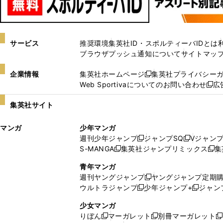
サービス
推奨環境
集英社ID・スポルティーバIDとは
ブラウザプッシュ通知について
サイトマッ
企業情報
集英社ホームページ
集英社プライバシー
新
Web Sportivaについてのお問い合わせ
広
し
新
い
し
集英社サイト
ウ
い
ィ
ウ
マンガ
少年マンガ
ン
ィ
週刊少年ジャンプ
ジャンプSQ
Vジャン
ド
ン
新
新
S-MANGA
集英社ジャンプリミックス
集
ウ
ド
新
し
し
新
で
ウ
し
い
い
し
青年マンガ
開
で
い
ウ
ウ
い
週刊ヤングジャンプ
ヤングジャンプ定期
新
く
開
ウ
ィ
ィ
ウ
ウルトラジャンプ
少年ジャンプ+
ジャン
新
し
新
く
ィ
ン
ン
ィ
し
い
し
ン
ド
ド
ン
少女マンガ
い
ウ
い
ド
ウ
ウ
ド
りぼん
マーガレット
別冊マーガレット
新
新
新
ウ
ィ
ウ