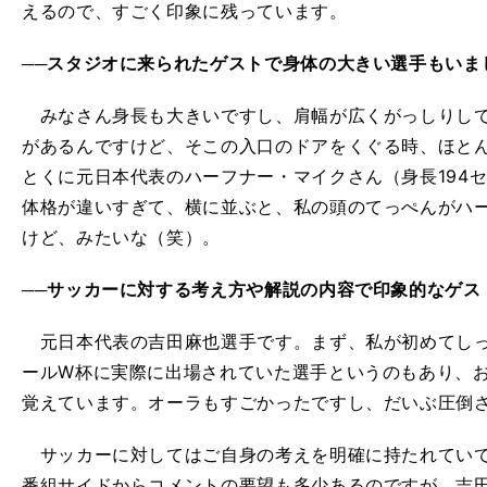
えるので、すごく印象に残っています。
──スタジオに来られたゲストで身体の大きい選手もいま
みなさん身長も大きいですし、肩幅が広くがっしりして
があるんですけど、そこの入口のドアをくぐる時、ほと
とくに元日本代表のハーフナー・マイクさん（身長194
体格が違いすぎて、横に並ぶと、私の頭のてっぺんがハ
けど、みたいな（笑）。
──サッカーに対する考え方や解説の内容で印象的なゲス
元日本代表の吉田麻也選手です。まず、私が初めてしっ
ールW杯に実際に出場されていた選手というのもあり、
覚えています。オーラもすごかったですし、だいぶ圧倒
サッカーに対してはご自身の考えを明確に持たれていて
番組サイドからコメントの要望も多少あるのですが、吉