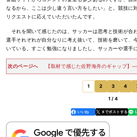
なるから、ここは少し違う言い方をしたい」と。競技に
リクエストに応えていただいたんです。
それを聞いて感じたのは、サッカーは思考と技術が合わ
選手それぞれが自分なりに考え抜いて、技術を磨いて、
いている。すごく勉強になりましたし、サッカーや選手
次のページへ
【取材で感じた佐野海舟のギャップ】─
の哲学があると思うので、いろんな角度からの知識や面
通じて学ぶことができますね。 発見がたくさんありま
クロスの蹴り方につ
1
2
3
4
のページへ
1 / 4
いいね
Xでポストする
line
faceboo
x
k
々
近