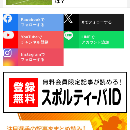
は？
cebo
X
Facebookで
Xでフォローする
ok
フォローする
uTube
LINE
YouTubeで
LINEで
チャンネル登録
アカウント追加
stagra
Instagramで
m
？
２
、
フォローする
前
へ