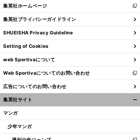
く/
集英社ホームページ
新
閉
し
じ
集英社プライバシーガイドライン
い
る
ウ
SHUEISHA Privacy Guideline
ィ
ン
Setting of Cookies
ド
ウ
web Sportivaについて
で
開
Web Sportivaについてのお問い合わせ
く
新
し
広告についてのお問い合わせ
い
ウ
集英社サイト
ィ
開
ン
く/
マンガ
ド
閉
ウ
じ
少年マンガ
で
る
開
週刊少年ジャンプ
く