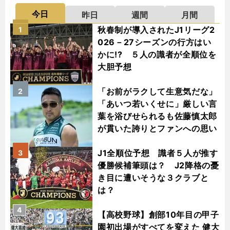
今日
昨日
週間
月間
秋春制が導入されたJ1リーグ2
1
026－27シーズンの行方はい
かに!? ５人の識者が全順位を
大胆予想
「お前がラクして生意気だな」
2
「あいつ若いくせに」厳しい言
葉を浴びせられるも佐藤慎太郎
が貫いた誇りとファンへの思い
J1全順位予想 識者５人が推す
3
優勝候補筆頭は？ J2降格の憂
き目に遭いそうな３クラブと
は？
4
【高校野球】創部10年目の甲子
園初出場がすべてを変えた 健大