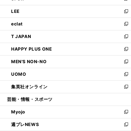
開
ウ
ン
ウ
し
LEE
く
で
ド
ィ
い
新
開
ウ
ン
ウ
し
eclat
く
で
ド
ィ
い
新
開
ウ
ン
ウ
し
T JAPAN
く
で
ド
ィ
い
新
開
ウ
ン
ウ
し
HAPPY PLUS ONE
く
で
ド
ィ
い
新
開
ウ
ン
ウ
し
MEN'S NON-NO
く
で
ド
ィ
い
新
開
ウ
ン
ウ
し
UOMO
く
で
ド
ィ
い
新
開
ウ
ン
ウ
し
集英社オンライン
く
で
ド
ィ
い
新
開
ウ
ン
ウ
し
芸能・情報・スポーツ
く
で
ド
ィ
い
開
ウ
ン
ウ
Myojo
く
で
ド
ィ
新
開
ウ
ン
し
週プレNEWS
く
で
ド
い
新
開
ウ