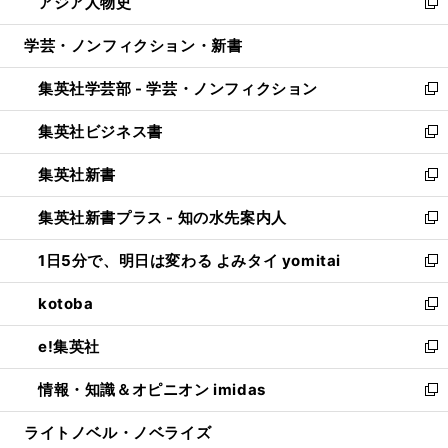
アジア人物史
く
で
ド
ィ
い
新
開
ウ
ン
ウ
し
学芸・ノンフィクション・新書
く
で
ド
ィ
い
開
ウ
ン
ウ
集英社学芸部 - 学芸・ノンフィクション
く
で
ド
ィ
新
開
ウ
ン
し
集英社ビジネス書
く
で
ド
い
新
開
ウ
ウ
し
集英社新書
く
で
ィ
い
新
開
ン
ウ
し
集英社新書プラス - 知の水先案内人
く
ド
ィ
い
新
ウ
ン
ウ
し
1日5分で、明日は変わる よみタイ yomitai
で
ド
ィ
い
新
開
ウ
ン
ウ
し
kotoba
く
で
ド
ィ
い
新
開
ウ
ン
ウ
し
e!集英社
く
で
ド
ィ
い
新
開
ウ
ン
ウ
し
情報・知識＆オピニオン imidas
く
で
ド
ィ
い
新
開
ウ
ン
ウ
し
ライトノベル・ノベライズ
く
で
ド
ィ
い