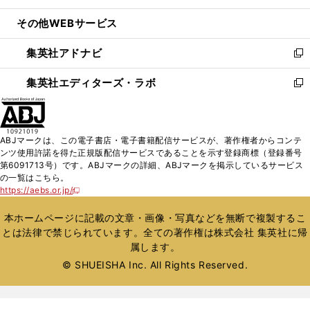
開
ウ
ン
ウ
し
その他WEBサービス
く
で
ド
ィ
い
開
ウ
ン
ウ
集英社アドナビ
く
で
ド
ィ
新
開
ウ
ン
し
集英社エディターズ・ラボ
く
で
ド
い
新
開
ウ
ウ
し
く
で
ィ
い
開
ン
ウ
ABJマークは、この電子書店・電子書籍配信サービスが、著作権者からコンテ
く
ド
ィ
ンツ使用許諾を得た正規版配信サービスであることを示す登録商標（登録番号
ウ
ン
第6091713号）です。ABJマークの詳細、ABJマークを掲示しているサービス
で
ド
の一覧はこちら。
開
ウ
https://aebs.or.jp/
新
く
で
し
い
開
本ホームページに記載の文章・画像・写真などを無断で複製するこ
ウ
く
とは法律で禁じられています。全ての著作権は株式会社 集英社に帰
ィ
属します。
ン
ド
© SHUEISHA Inc. All Rights Reserved.
ウ
で
開
く