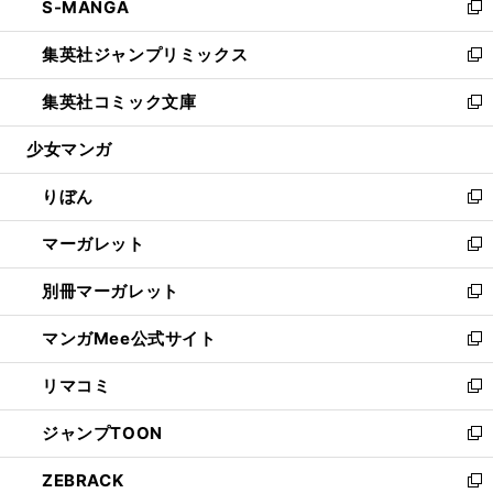
S-MANGA
く
で
ド
ィ
い
新
開
ウ
ン
ウ
し
集英社ジャンプリミックス
く
で
ド
ィ
い
新
開
ウ
ン
ウ
し
集英社コミック文庫
く
で
ド
ィ
い
新
開
ウ
ン
ウ
し
少女マンガ
く
で
ド
ィ
い
開
ウ
ン
ウ
りぼん
く
で
ド
ィ
新
開
ウ
ン
し
マーガレット
く
で
ド
い
新
開
ウ
ウ
し
別冊マーガレット
く
で
ィ
い
新
開
ン
ウ
し
マンガMee公式サイト
く
ド
ィ
い
新
ウ
ン
ウ
し
リマコミ
で
ド
ィ
い
新
開
ウ
ン
ウ
し
ジャンプTOON
く
で
ド
ィ
い
新
開
ウ
ン
ウ
し
ZEBRACK
く
で
ド
ィ
い
新