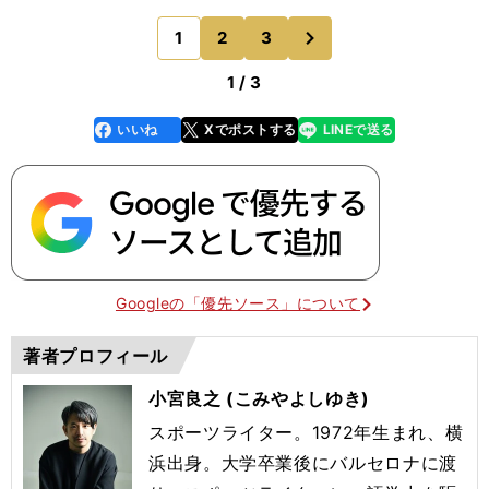
は３バックの一角だった。180センチに足りない身
長だったが、落下地点の見極めが早く、跳躍も高い
次
1
2
3
のページへ
ため、高
1 / 3
いいね
Xでポストする
LINEで送る
line
faceboo
x
k
Googleの「優先ソース」について
著者プロフィール
小宮良之 (こみやよしゆき)
スポーツライター。1972年生まれ、横
浜出身。大学卒業後にバルセロナに渡