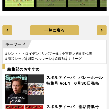
一覧に戻る
キーワード
#シント・トロイデン
#リバプール
#小宮良之
#日本代表
#浦和レッズ
#湘南ベルマーレ
#遠藤航
#Ｊリーグ
編集部のおすすめ
スポルティーバ バレーボール
特集号 Vol.4 6月30日発売
スポルティーバ 部活特集号