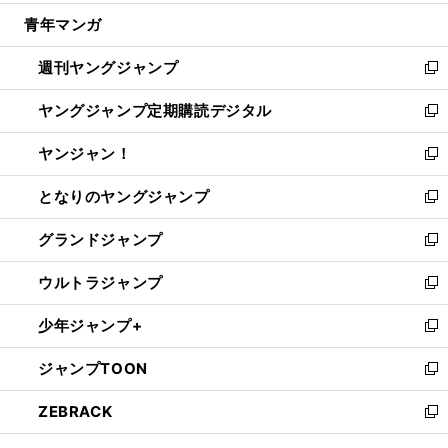
開
ウ
ン
ウ
し
青年マンガ
く
で
ド
ィ
い
開
ウ
ン
ウ
週刊ヤングジャンプ
く
で
ド
ィ
新
開
ウ
ン
し
ヤングジャンプ定期購読デジタル
く
で
ド
い
新
開
ウ
ウ
し
ヤンジャン！
く
で
ィ
い
新
開
ン
ウ
し
となりのヤングジャンプ
く
ド
ィ
い
新
ウ
ン
ウ
し
グランドジャンプ
で
ド
ィ
い
新
開
ウ
ン
ウ
し
ウルトラジャンプ
く
で
ド
ィ
い
新
開
ウ
ン
ウ
し
少年ジャンプ+
く
で
ド
ィ
い
新
開
ウ
ン
ウ
し
ジャンプTOON
く
で
ド
ィ
い
新
開
ウ
ン
ウ
し
ZEBRACK
く
で
ド
ィ
い
新
開
ウ
ン
ウ
し