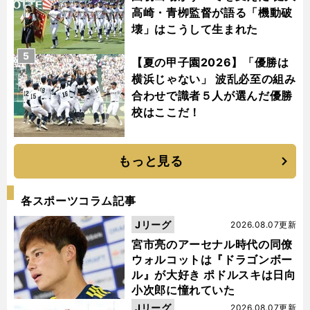
高崎・青栁監督が語る「機動破
壊」はこうして生まれた
5
【夏の甲子園2026】「優勝は
横浜じゃない」 波乱必至の組み
合わせで識者５人が選んだ優勝
校はここだ！
もっと見る
各スポーツコラム記事
Jリーグ
2026.08.07更新
宮市亮のアーセナル時代の同僚
ウォルコットは『ドラゴンボー
ル』が大好き ポドルスキは日向
小次郎に憧れていた
Jリーグ
2026.08.07更新