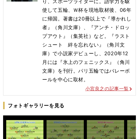
り、スポーツライターに。語学力を駆
使して五輪、Ｗ杯を現地取材後、06年
に帰国。著書は20冊以上で『導かれし
者』（角川文庫）、『アンチ・ドロッ
プアウト』（集英社）など。『ラスト
シュート 絆を忘れない』（角川文
庫）で小説家デビューし、2020年12
月には『氷上のフェニックス』（角川
文庫）を刊行。
パリ五輪ではバレーボ
ールを
中心に取材。
小宮良之の記事一覧
フォトギャラリーを見る