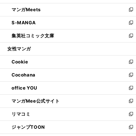
開
ウ
ン
ウ
し
マンガMeets
く
で
ド
ィ
い
新
開
ウ
ン
ウ
し
S-MANGA
く
で
ド
ィ
い
新
開
ウ
ン
ウ
し
集英社コミック文庫
く
で
ド
ィ
い
新
開
ウ
ン
ウ
し
女性マンガ
く
で
ド
ィ
い
開
ウ
ン
ウ
Cookie
く
で
ド
ィ
新
開
ウ
ン
し
Cocohana
く
で
ド
い
新
開
ウ
ウ
し
office YOU
く
で
ィ
い
新
開
ン
ウ
し
マンガMee公式サイト
く
ド
ィ
い
新
ウ
ン
ウ
し
リマコミ
で
ド
ィ
い
新
開
ウ
ン
ウ
し
ジャンプTOON
く
で
ド
ィ
い
新
開
ウ
ン
ウ
し