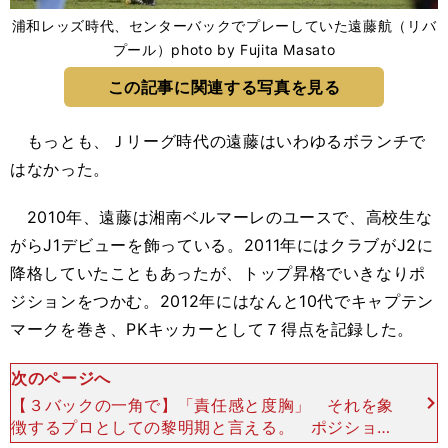
浦和レッズ時代、センターバックでプレーしていた遠藤航（リバ
プール）photo by Fujita Masato
この記事に関連する写真を見る
もっとも、Ｊリーグ時代の遠藤はいわゆるボランチで
はなかった。
2010年、遠藤は湘南ベルマーレのユースで、高校生な
がらJ1デビューを飾っている。2011年にはクラブがJ2に
降格していたこともあったが、トップ昇格でいきなりポ
ジションをつかむ。2012年にはなんと10代でキャプテン
マークを巻き、PKキッカーとして７得点を記録した。
次のページへ
【３バックの一角で】「責任感と度胸」 それを象
徴するプロとしての黎明期と言える。 ポジション