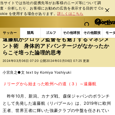
当サイトでは当社の提携先等がお客様のニーズ等について調
査・分析したり、お客様にお勧めの広告を表⽰する⽬的で Co
閉じ
okie を使⽤する場合があります。
詳しくはこちら
る
マイペ
web Sportiva (webスポルティーバ)
検索
メニュ
we
ー
サッカーの記事一覧
Jリーグ他
Jリーグ
遠藤航
b
ジ
サッカー
競馬
ゴルフ
その他球技
その他競技
モー
ス
遠藤航がクロップ監督をも魅了するマネジメ
ポ
ント術 身体的アドバンテージがなかったか
ル
らこそ培った論理的思考
テ
ィ
2024年03月06日 07:20 公開
2024年03月06日 07:25 更新
ー
バ
小宮良之●文 text by Komiya Yoshiyuki
Ｊリーグから始まった欧州への道（３）～遠藤航
昨年10月、新潟。カナダ戦、森保ジャパンのボランチ
として先発した遠藤航（リバプール）は、2019年に欧州
王者、世界王者に輝いた強豪クラブの中盤を任されてい