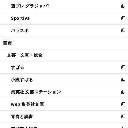
ウ
し
週プレ グラジャパ!
く
で
ィ
い
新
開
ン
ウ
し
Sportiva
く
ド
ィ
い
新
ウ
ン
ウ
し
パラスポ
で
ド
ィ
い
新
開
ウ
ン
ウ
し
書籍
く
で
ド
ィ
い
開
ウ
ン
ウ
文芸・文庫・総合
く
で
ド
ィ
開
ウ
ン
すばる
く
で
ド
新
開
ウ
し
小説すばる
く
で
い
新
開
ウ
し
集英社 文芸ステーション
く
ィ
い
新
ン
ウ
し
web 集英社文庫
ド
ィ
い
新
ウ
ン
ウ
し
青春と読書
で
ド
ィ
い
新
開
ウ
ン
ウ
し