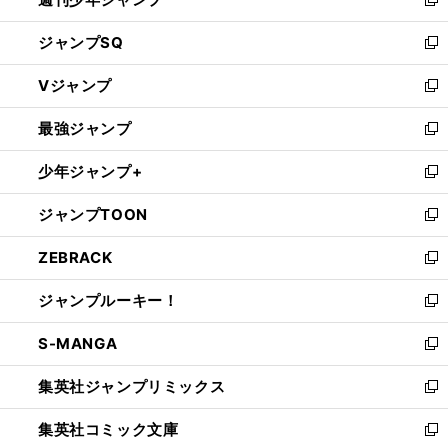
新
し
ジャンプSQ
い
新
ウ
し
Vジャンプ
ィ
い
新
ン
ウ
し
最強ジャンプ
ド
ィ
い
新
ウ
ン
ウ
し
少年ジャンプ+
で
ド
ィ
い
新
開
ウ
ン
ウ
し
ジャンプTOON
く
で
ド
ィ
い
新
開
ウ
ン
ウ
し
ZEBRACK
く
で
ド
ィ
い
新
開
ウ
ン
ウ
し
ジャンプルーキー！
く
で
ド
ィ
い
新
開
ウ
ン
ウ
し
S-MANGA
く
で
ド
ィ
い
新
開
ウ
ン
ウ
し
集英社ジャンプリミックス
く
で
ド
ィ
い
新
開
ウ
ン
ウ
し
集英社コミック文庫
く
で
ド
ィ
い
新