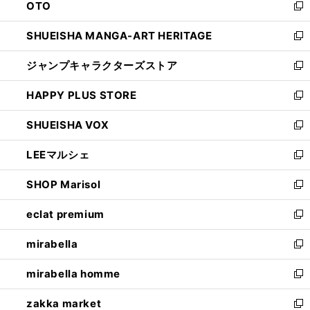
OTO
で
ド
新
開
ウ
し
SHUEISHA MANGA-ART HERITAGE
く
で
い
新
開
ウ
し
ジャンプキャラクターズストア
く
ィ
い
新
ン
ウ
し
HAPPY PLUS STORE
ド
ィ
い
新
ウ
ン
ウ
し
SHUEISHA VOX
で
ド
ィ
い
新
開
ウ
ン
ウ
し
LEEマルシェ
く
で
ド
ィ
い
新
開
ウ
ン
ウ
し
SHOP Marisol
く
で
ド
ィ
い
新
開
ウ
ン
ウ
し
eclat premium
く
で
ド
ィ
い
新
開
ウ
ン
ウ
し
mirabella
く
で
ド
ィ
い
新
開
ウ
ン
ウ
し
mirabella homme
く
で
ド
ィ
い
新
開
ウ
ン
ウ
し
zakka market
く
で
ド
ィ
い
新