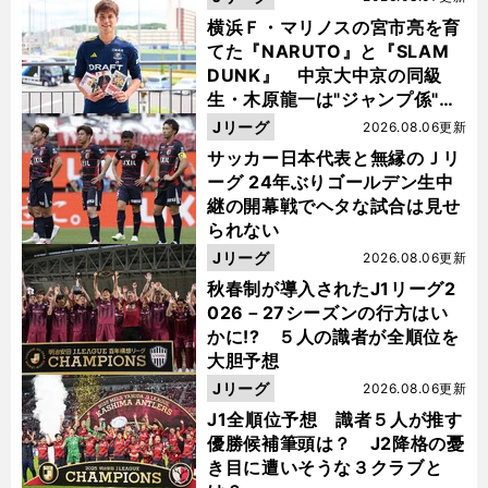
横浜Ｆ・マリノスの宮市亮を育
てた『NARUTO』と『SLAM
DUNK』 中京大中京の同級
生・木原龍一は"ジャンプ係"だ
った
Jリーグ
2026.08.06更新
サッカー日本代表と無縁のＪリ
ーグ 24年ぶりゴールデン生中
継の開幕戦でヘタな試合は見せ
られない
Jリーグ
2026.08.06更新
秋春制が導入されたJ1リーグ2
026－27シーズンの行方はい
かに!? ５人の識者が全順位を
大胆予想
Jリーグ
2026.08.06更新
J1全順位予想 識者５人が推す
優勝候補筆頭は？ J2降格の憂
き目に遭いそうな３クラブと