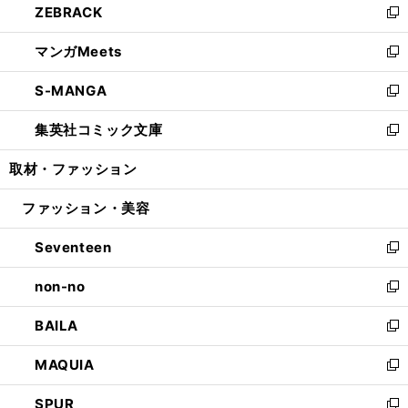
ZEBRACK
く
で
ド
ィ
い
新
開
ウ
ン
ウ
し
マンガMeets
く
で
ド
ィ
い
新
開
ウ
ン
ウ
し
S-MANGA
く
で
ド
ィ
い
新
開
ウ
ン
ウ
し
集英社コミック文庫
く
で
ド
ィ
い
新
開
ウ
ン
ウ
し
取材・ファッション
く
で
ド
ィ
い
開
ウ
ン
ウ
ファッション・美容
く
で
ド
ィ
開
ウ
ン
Seventeen
く
で
ド
新
開
ウ
し
non-no
く
で
い
新
開
ウ
し
BAILA
く
ィ
い
新
ン
ウ
し
MAQUIA
ド
ィ
い
新
ウ
ン
ウ
し
SPUR
で
ド
ィ
い
新