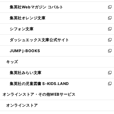
開
ウ
ン
ウ
集英社Webマガジン コバルト
く
で
ド
ィ
新
開
ウ
ン
し
集英社オレンジ文庫
く
で
ド
い
新
開
ウ
ウ
し
シフォン文庫
く
で
ィ
い
新
開
ン
ウ
し
ダッシュエックス文庫公式サイト
く
ド
ィ
い
新
ウ
ン
ウ
し
JUMP j-BOOKS
で
ド
ィ
い
新
開
ウ
ン
ウ
し
キッズ
く
で
ド
ィ
い
開
ウ
ン
ウ
集英社みらい文庫
く
で
ド
ィ
新
開
ウ
ン
し
集英社の児童図書 S-KIDS.LAND
く
で
ド
い
新
開
ウ
ウ
し
オンラインストア・
その他WEBサービス
く
で
ィ
い
開
ン
ウ
オンラインストア
く
ド
ィ
ウ
ン