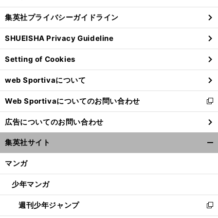
閉
し
じ
集英社プライバシーガイドライン
い
る
ウ
SHUEISHA Privacy Guideline
ィ
ン
Setting of Cookies
ド
ウ
web Sportivaについて
で
開
Web Sportivaについてのお問い合わせ
く
新
し
広告についてのお問い合わせ
い
ウ
集英社サイト
ィ
開
ン
く/
マンガ
ド
閉
ウ
じ
少年マンガ
で
る
開
週刊少年ジャンプ
く
新
し