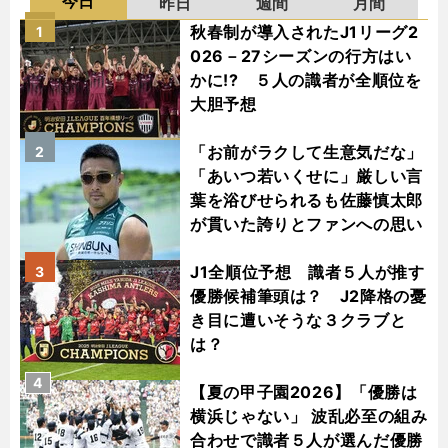
今日
昨日
週間
月間
秋春制が導入されたJ1リーグ2
1
026－27シーズンの行方はい
かに!? ５人の識者が全順位を
大胆予想
「お前がラクして生意気だな」
2
「あいつ若いくせに」厳しい言
葉を浴びせられるも佐藤慎太郎
が貫いた誇りとファンへの思い
J1全順位予想 識者５人が推す
3
優勝候補筆頭は？ J2降格の憂
き目に遭いそうな３クラブと
は？
4
【夏の甲子園2026】「優勝は
横浜じゃない」 波乱必至の組み
合わせで識者５人が選んだ優勝