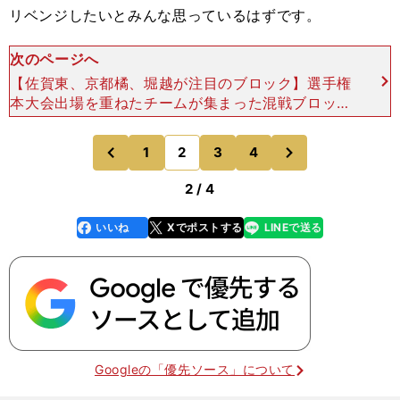
リベンジしたいとみんな思っているはずです。
次のページへ
【佐賀東、京都橘、堀越が注目のブロック】選手権
本大会出場を重ねたチームが集まった混戦ブロック
――選手権本大会の経験が豊富なチームが揃った最
後のブロックはどうでしょうか？森田 ここはどこ
次
1
2
3
4
のページへ
のページへ
にもチャンス
前
2 / 4
いいね
Xでポストする
LINEで送る
line
faceboo
x
k
Googleの「優先ソース」について