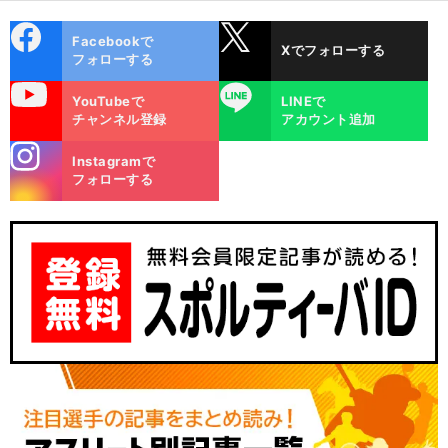
cebo
X
Facebookで
Xでフォローする
ok
フォローする
uTube
LINE
YouTubeで
LINEで
チャンネル登録
アカウント追加
stagra
Instagramで
m
フォローする