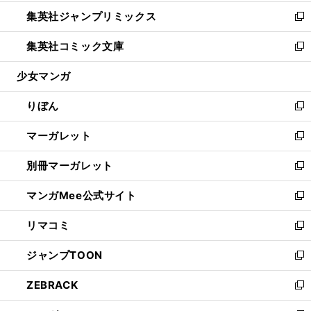
開
ウ
ン
ウ
し
集英社ジャンプリミックス
く
で
ド
ィ
い
新
開
ウ
ン
ウ
し
集英社コミック文庫
く
で
ド
ィ
い
新
開
ウ
ン
ウ
し
少女マンガ
く
で
ド
ィ
い
開
ウ
ン
ウ
りぼん
く
で
ド
ィ
新
開
ウ
ン
し
マーガレット
く
で
ド
い
新
開
ウ
ウ
し
別冊マーガレット
く
で
ィ
い
新
開
ン
ウ
し
マンガMee公式サイト
く
ド
ィ
い
新
ウ
ン
ウ
し
リマコミ
で
ド
ィ
い
新
開
ウ
ン
ウ
し
ジャンプTOON
く
で
ド
ィ
い
新
開
ウ
ン
ウ
し
ZEBRACK
く
で
ド
ィ
い
新
開
ウ
ン
ウ
し