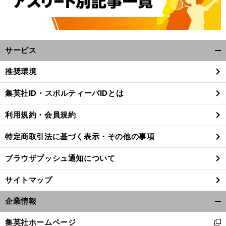
サービス
開
く/
推奨環境
閉
じ
集英社ID・スポルティーバIDとは
る
利用規約・会員規約
特定商取引法に基づく表示・その他の事項
ブラウザプッシュ通知について
サイトマップ
企業情報
開
前
く/
へ
集英社ホームページ
新