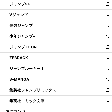
ジャンプSQ
い
新
ウ
し
Vジャンプ
ィ
い
新
ン
ウ
し
最強ジャンプ
ド
ィ
い
新
ウ
ン
ウ
し
少年ジャンプ+
で
ド
ィ
い
新
開
ウ
ン
ウ
し
ジャンプTOON
く
で
ド
ィ
い
新
開
ウ
ン
ウ
し
ZEBRACK
く
で
ド
ィ
い
新
開
ウ
ン
ウ
し
ジャンプルーキー！
く
で
ド
ィ
い
新
開
ウ
ン
ウ
し
S-MANGA
く
で
ド
ィ
い
新
開
ウ
ン
ウ
し
集英社ジャンプリミックス
く
で
ド
ィ
い
新
開
ウ
ン
ウ
し
集英社コミック文庫
く
で
ド
ィ
い
新
開
ウ
ン
ウ
し
青年マンガ
く
で
ド