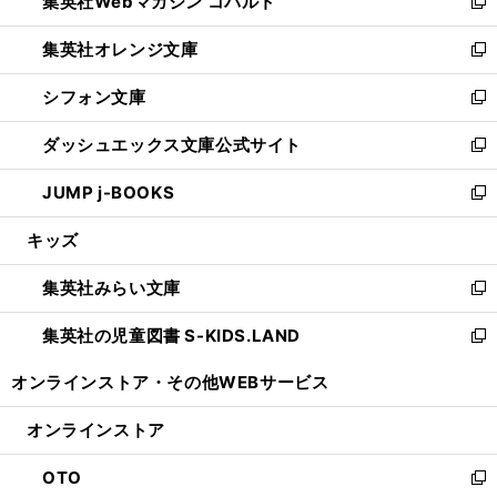
集英社Webマガジン コバルト
く
で
ド
ィ
新
開
ウ
ン
し
集英社オレンジ文庫
く
で
ド
い
新
開
ウ
ウ
し
シフォン文庫
く
で
ィ
い
新
開
ン
ウ
し
ダッシュエックス文庫公式サイト
く
ド
ィ
い
新
ウ
ン
ウ
し
JUMP j-BOOKS
で
ド
ィ
い
新
開
ウ
ン
ウ
し
キッズ
く
で
ド
ィ
い
開
ウ
ン
ウ
集英社みらい文庫
く
で
ド
ィ
新
開
ウ
ン
し
集英社の児童図書 S-KIDS.LAND
く
で
ド
い
新
開
ウ
ウ
し
オンラインストア・
その他WEBサービス
く
で
ィ
い
開
ン
ウ
オンラインストア
く
ド
ィ
ウ
ン
OTO
で
ド
新