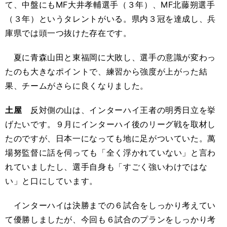
て、中盤にもMF大井孝輔選手（３年）、MF北藤朔選手
（３年）というタレントがいる。県内３冠を達成し、兵
庫県では頭一つ抜けた存在です。
夏に青森山田と東福岡に大敗し、選手の意識が変わっ
たのも大きなポイントで、練習から強度が上がった結
果、チームがさらに良くなりました。
土屋
反対側の山は、インターハイ王者の明秀日立を挙
げたいです。９月にインターハイ後のリーグ戦を取材し
たのですが、日本一になっても地に足がついていた。萬
場努監督に話を伺っても「全く浮かれていない」と言わ
れていましたし、選手自身も「すごく強いわけではな
い」と口にしています。
インターハイは決勝までの６試合をしっかり考えてい
て優勝しましたが、今回も６試合のプランをしっかり考