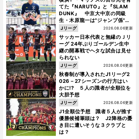
てた『NARUTO』と『SLAM
DUNK』 中京大中京の同級
生・木原龍一は"ジャンプ係"だ
った
Jリーグ
2026.08.06更新
サッカー日本代表と無縁のＪリ
ーグ 24年ぶりゴールデン生中
継の開幕戦でヘタな試合は見せ
られない
Jリーグ
2026.08.06更新
秋春制が導入されたJ1リーグ2
026－27シーズンの行方はい
かに!? ５人の識者が全順位を
大胆予想
Jリーグ
2026.08.06更新
J1全順位予想 識者５人が推す
優勝候補筆頭は？ J2降格の憂
き目に遭いそうな３クラブと
は？