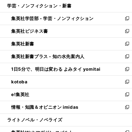
ウ
し
学芸・ノンフィクション・新書
く
で
ド
ィ
い
開
ウ
ン
ウ
集英社学芸部 - 学芸・ノンフィクション
く
で
ド
ィ
新
開
ウ
ン
し
集英社ビジネス書
く
で
ド
い
新
開
ウ
ウ
し
集英社新書
く
で
ィ
い
新
開
ン
ウ
し
集英社新書プラス - 知の水先案内人
く
ド
ィ
い
新
ウ
ン
ウ
し
1日5分で、明日は変わる よみタイ yomitai
で
ド
ィ
い
新
開
ウ
ン
ウ
し
kotoba
く
で
ド
ィ
い
新
開
ウ
ン
ウ
し
e!集英社
く
で
ド
ィ
い
新
開
ウ
ン
ウ
し
情報・知識＆オピニオン imidas
く
で
ド
ィ
い
新
開
ウ
ン
ウ
し
ライトノベル・ノベライズ
く
で
ド
ィ
い
開
ウ
ン
ウ