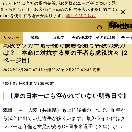
当サイトでは当社の提携先等がお客様のニーズ等について調
査・分析したり、お客様にお勧めの広告を表⽰する⽬的で Co
閉じ
okie を使⽤する場合があります。
詳しくはこちら
る
マイペ
web Sportiva (webスポルティーバ)
検索
メニュ
we
ー
サッカーの記事一覧
Jリーグ他
高校・ユース
高
b
ジ
サッカー
競馬
ゴルフ
その他球技
その他競技
モー
ス
高校サッカー選手権で優勝を狙う各校の実力
ポ
は？ 本命に対抗する夏の王者も虎視眈々 (2
ル
ページ目)
テ
ィ
2023年12月28日 07:15 公開
2023年12月28日 09:38 更新
ー
バ
text by Morita Masayoshi
【夏の日本一にも浮かれていない明秀日立】
森田
神戸弘陵（兵庫県）も上位候補の一つで、昨年か
ら試合に出ていた選手が多くいます。最終ラインにはク
レバーな守備と左足が光るDF岡未來選手（３年）がい