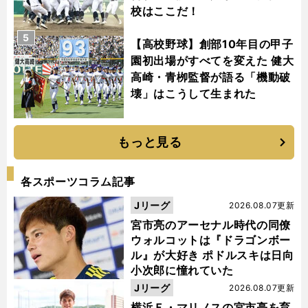
校はここだ！
5
【高校野球】創部10年目の甲子
園初出場がすべてを変えた 健大
高崎・青栁監督が語る「機動破
壊」はこうして生まれた
もっと見る
各スポーツコラム記事
Jリーグ
2026.08.07更新
宮市亮のアーセナル時代の同僚
ウォルコットは『ドラゴンボー
ル』が大好き ポドルスキは日向
小次郎に憧れていた
Jリーグ
2026.08.07更新
横浜Ｆ・マリノスの宮市亮を育