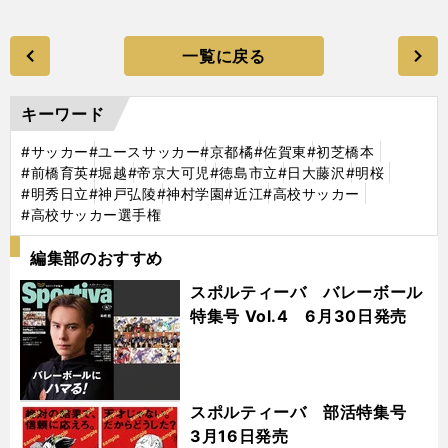
一覧に戻る
キーワード
#サッカー
#ユースサッカー
#京都橘
#佐賀東
#初芝橋本
#前橋育英
#堀越
#帝京大可児
#徳島市立
#日大藤沢
#明桜
#明秀日立
#神戸弘陵
#神村学園
#近江
#高校サッカー
#高校サッカー選手権
編集部のおすすめ
スポルティーバ バレーボール
特集号 Vol.4 6月30日発売
スポルティーバ 部活特集号
3月16日発売