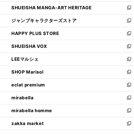
開
ウ
し
SHUEISHA MANGA-ART HERITAGE
く
で
い
新
開
ウ
し
ジャンプキャラクターズストア
く
ィ
い
新
ン
ウ
し
HAPPY PLUS STORE
ド
ィ
い
新
ウ
ン
ウ
し
SHUEISHA VOX
で
ド
ィ
い
新
開
ウ
ン
ウ
し
LEEマルシェ
く
で
ド
ィ
い
新
開
ウ
ン
ウ
し
SHOP Marisol
く
で
ド
ィ
い
新
開
ウ
ン
ウ
し
eclat premium
く
で
ド
ィ
い
新
開
ウ
ン
ウ
し
mirabella
く
で
ド
ィ
い
新
開
ウ
ン
ウ
し
mirabella homme
く
で
ド
ィ
い
新
開
ウ
ン
ウ
し
zakka market
く
で
ド
ィ
い
新
開
ウ
ン
ウ
し