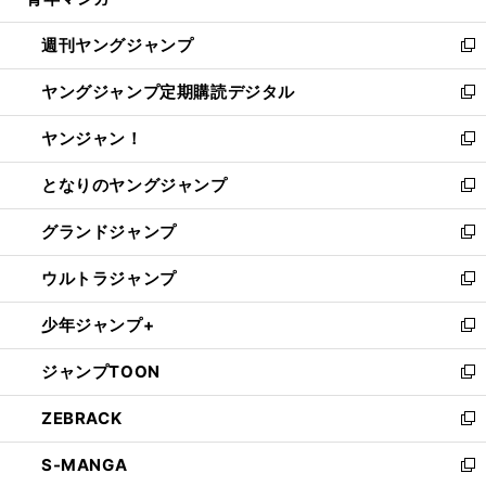
ィ
い
開
ウ
ン
ウ
週刊ヤングジャンプ
く
で
ド
ィ
新
開
ウ
ン
し
ヤングジャンプ定期購読デジタル
く
で
ド
い
新
開
ウ
ウ
し
ヤンジャン！
く
で
ィ
い
新
開
ン
ウ
し
となりのヤングジャンプ
く
ド
ィ
い
新
ウ
ン
ウ
し
グランドジャンプ
で
ド
ィ
い
新
開
ウ
ン
ウ
し
ウルトラジャンプ
く
で
ド
ィ
い
新
開
ウ
ン
ウ
し
少年ジャンプ+
く
で
ド
ィ
い
新
開
ウ
ン
ウ
し
ジャンプTOON
く
で
ド
ィ
い
新
開
ウ
ン
ウ
し
ZEBRACK
く
で
ド
ィ
い
新
開
ウ
ン
ウ
し
S-MANGA
く
で
ド
ィ
い
新