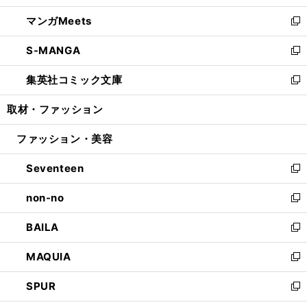
開
ウ
ン
ウ
し
マンガMeets
く
で
ド
ィ
い
新
開
ウ
ン
ウ
し
S-MANGA
く
で
ド
ィ
い
新
開
ウ
ン
ウ
し
集英社コミック文庫
く
で
ド
ィ
い
新
開
ウ
ン
ウ
し
取材・ファッション
く
で
ド
ィ
い
開
ウ
ン
ウ
ファッション・美容
く
で
ド
ィ
開
ウ
ン
Seventeen
く
で
ド
新
開
ウ
し
non-no
く
で
い
新
開
ウ
し
BAILA
く
ィ
い
新
ン
ウ
し
MAQUIA
ド
ィ
い
新
ウ
ン
ウ
し
SPUR
で
ド
ィ
い
新
開
ウ
ン
ウ
し