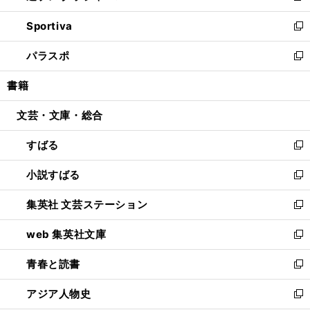
開
ン
ウ
し
Sportiva
く
ド
ィ
い
新
ウ
ン
ウ
し
パラスポ
で
ド
ィ
い
新
開
ウ
ン
ウ
し
書籍
く
で
ド
ィ
い
開
ウ
ン
ウ
文芸・文庫・総合
く
で
ド
ィ
開
ウ
ン
すばる
く
で
ド
新
開
ウ
し
小説すばる
く
で
い
新
開
ウ
し
集英社 文芸ステーション
く
ィ
い
新
ン
ウ
し
web 集英社文庫
ド
ィ
い
新
ウ
ン
ウ
し
青春と読書
で
ド
ィ
い
新
開
ウ
ン
ウ
し
アジア人物史
く
で
ド
ィ
い
新
開
ウ
ン