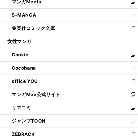
マンガMeets
く
で
ド
ィ
い
新
開
ウ
ン
ウ
し
S-MANGA
く
で
ド
ィ
い
新
開
ウ
ン
ウ
し
集英社コミック文庫
く
で
ド
ィ
い
新
開
ウ
ン
ウ
し
女性マンガ
く
で
ド
ィ
い
開
ウ
ン
ウ
Cookie
く
で
ド
ィ
新
開
ウ
ン
し
Cocohana
く
で
ド
い
新
開
ウ
ウ
し
office YOU
く
で
ィ
い
新
開
ン
ウ
し
マンガMee公式サイト
く
ド
ィ
い
新
ウ
ン
ウ
し
リマコミ
で
ド
ィ
い
新
開
ウ
ン
ウ
し
ジャンプTOON
く
で
ド
ィ
い
新
開
ウ
ン
ウ
し
ZEBRACK
く
で
ド
ィ
い
新