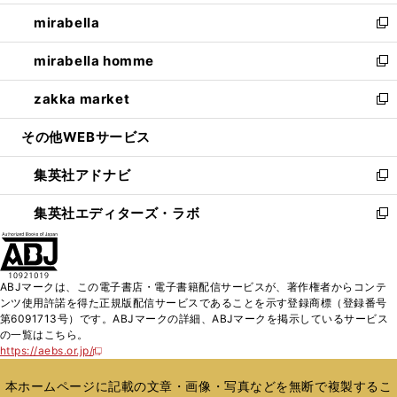
開
ウ
ン
ウ
し
mirabella
く
で
ド
ィ
い
新
開
ウ
ン
ウ
し
mirabella homme
く
で
ド
ィ
い
新
開
ウ
ン
ウ
し
zakka market
く
で
ド
ィ
い
新
開
ウ
ン
ウ
し
その他WEBサービス
く
で
ド
ィ
い
開
ウ
ン
ウ
集英社アドナビ
く
で
ド
ィ
新
開
ウ
ン
し
集英社エディターズ・ラボ
く
で
ド
い
新
開
ウ
ウ
し
く
で
ィ
い
開
ン
ウ
ABJマークは、この電子書店・電子書籍配信サービスが、著作権者からコンテ
く
ド
ィ
ンツ使用許諾を得た正規版配信サービスであることを示す登録商標（登録番号
ウ
ン
第6091713号）です。ABJマークの詳細、ABJマークを掲示しているサービス
で
ド
の一覧はこちら。
開
ウ
https://aebs.or.jp/
新
く
で
し
い
開
本ホームページに記載の文章・画像・写真などを無断で複製するこ
ウ