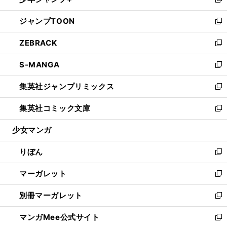
ィ
い
新
開
ウ
ン
ウ
し
ジャンプTOON
く
で
ド
ィ
い
新
開
ウ
ン
ウ
し
ZEBRACK
く
で
ド
ィ
い
新
開
ウ
ン
ウ
し
S-MANGA
く
で
ド
ィ
い
新
開
ウ
ン
ウ
し
集英社ジャンプリミックス
く
で
ド
ィ
い
新
開
ウ
ン
ウ
し
集英社コミック文庫
く
で
ド
ィ
い
新
開
ウ
ン
ウ
し
少女マンガ
く
で
ド
ィ
い
開
ウ
ン
ウ
りぼん
く
で
ド
ィ
新
開
ウ
ン
し
マーガレット
く
で
ド
い
新
開
ウ
ウ
し
別冊マーガレット
く
で
ィ
い
新
開
ン
ウ
し
マンガMee公式サイト
く
ド
ィ
い
新