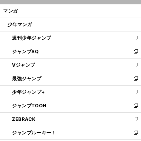
開
ン
く/
マンガ
ド
閉
ウ
じ
少年マンガ
で
る
開
週刊少年ジャンプ
く
新
し
ジャンプSQ
い
新
ウ
し
Vジャンプ
ィ
い
新
ン
ウ
し
最強ジャンプ
ド
ィ
い
新
ウ
ン
ウ
し
少年ジャンプ+
で
ド
ィ
い
新
開
ウ
ン
ウ
し
ジャンプTOON
く
で
ド
ィ
い
新
開
ウ
ン
ウ
し
ZEBRACK
く
で
ド
ィ
い
新
開
ウ
ン
ウ
し
ジャンプルーキー！
く
で
ド
ィ
い
新
開
ウ
ン
ウ
し