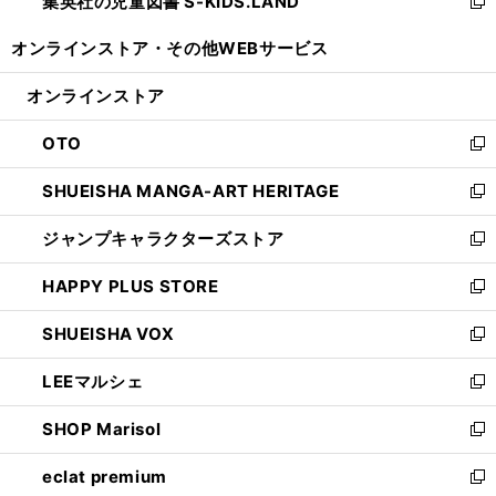
集英社の児童図書 S-KIDS.LAND
く
で
ド
い
新
開
ウ
ウ
し
オンラインストア・
その他WEBサービス
く
で
ィ
い
開
ン
ウ
オンラインストア
く
ド
ィ
ウ
ン
OTO
で
ド
新
開
ウ
し
SHUEISHA MANGA-ART HERITAGE
く
で
い
新
開
ウ
し
ジャンプキャラクターズストア
く
ィ
い
新
ン
ウ
し
HAPPY PLUS STORE
ド
ィ
い
新
ウ
ン
ウ
し
SHUEISHA VOX
で
ド
ィ
い
新
開
ウ
ン
ウ
し
LEEマルシェ
く
で
ド
ィ
い
新
開
ウ
ン
ウ
し
SHOP Marisol
く
で
ド
ィ
い
新
開
ウ
ン
ウ
し
eclat premium
く
で
ド
ィ
い
新