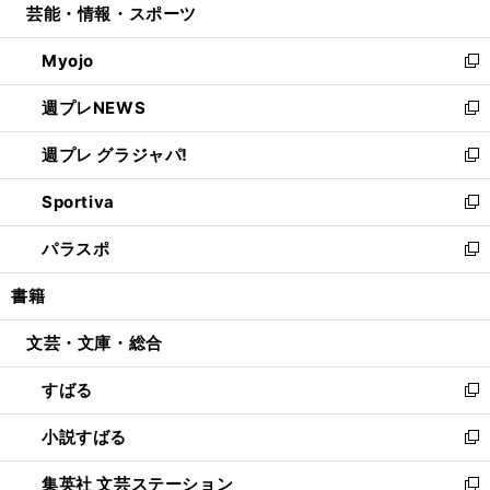
芸能・情報・スポーツ
く
で
ド
ィ
い
開
ウ
ン
ウ
Myojo
く
で
ド
ィ
新
開
ウ
ン
し
週プレNEWS
く
で
ド
い
新
開
ウ
ウ
し
週プレ グラジャパ!
く
で
ィ
い
新
開
ン
ウ
し
Sportiva
く
ド
ィ
い
新
ウ
ン
ウ
し
パラスポ
で
ド
ィ
い
新
開
ウ
ン
ウ
し
書籍
く
で
ド
ィ
い
開
ウ
ン
ウ
文芸・文庫・総合
く
で
ド
ィ
開
ウ
ン
すばる
く
で
ド
新
開
ウ
し
小説すばる
く
で
い
新
開
ウ
し
集英社 文芸ステーション
く
ィ
い
新