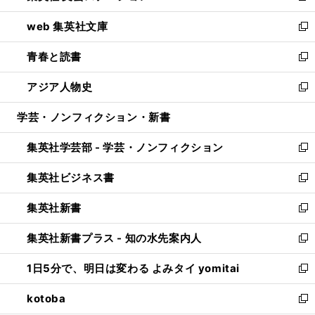
ン
ウ
し
web 集英社文庫
ド
ィ
い
新
ウ
ン
ウ
し
青春と読書
で
ド
ィ
い
新
開
ウ
ン
ウ
し
アジア人物史
く
で
ド
ィ
い
新
開
ウ
ン
ウ
し
学芸・ノンフィクション・新書
く
で
ド
ィ
い
開
ウ
ン
ウ
集英社学芸部 - 学芸・ノンフィクション
く
で
ド
ィ
新
開
ウ
ン
し
集英社ビジネス書
く
で
ド
い
新
開
ウ
ウ
し
集英社新書
く
で
ィ
い
新
開
ン
ウ
し
集英社新書プラス - 知の水先案内人
く
ド
ィ
い
新
ウ
ン
ウ
し
1日5分で、明日は変わる よみタイ yomitai
で
ド
ィ
い
新
開
ウ
ン
ウ
し
kotoba
く
で
ド
ィ
い
新
開
ウ
ン