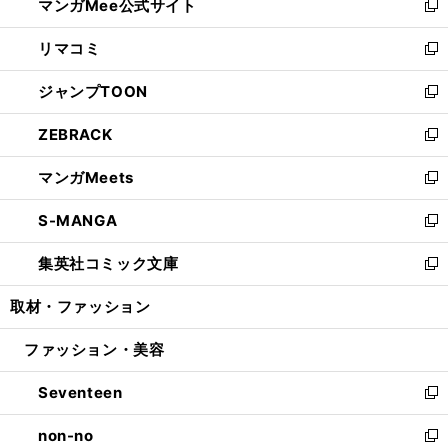
マンガMee公式サイト
く
ド
ィ
い
新
ウ
ン
ウ
し
リマコミ
で
ド
ィ
い
新
開
ウ
ン
ウ
し
ジャンプTOON
く
で
ド
ィ
い
新
開
ウ
ン
ウ
し
ZEBRACK
く
で
ド
ィ
い
新
開
ウ
ン
ウ
し
マンガMeets
く
で
ド
ィ
い
新
開
ウ
ン
ウ
し
S-MANGA
く
で
ド
ィ
い
新
開
ウ
ン
ウ
し
集英社コミック文庫
く
で
ド
ィ
い
新
開
ウ
ン
ウ
し
取材・ファッション
く
で
ド
ィ
い
開
ウ
ン
ウ
ファッション・美容
く
で
ド
ィ
開
ウ
ン
Seventeen
く
で
ド
新
開
ウ
し
non-no
く
で
い
新