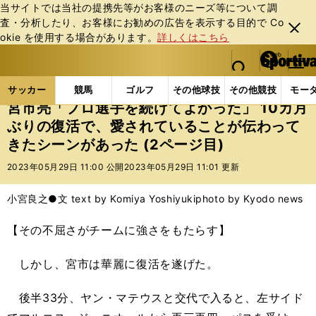
当サイトでは当社の提携先等がお客様のニーズ等について調
査・分析したり、お客様にお勧めの広告を表⽰する⽬的で Co
閉じ
okie を使⽤する場合があります。
詳しくはこちら
る
マイペ
web Sportiva (webスポルティーバ)
検索
メニュ
we
ー
サッカーの記事一覧
Jリーグ他
Jリーグ
宮市亮
b
ジ
サッカー
競馬
ゴルフ
その他球技
その他競技
モー
ス
宮市亮「プロ選手を続けてよかった」 10カ月
ポ
ぶりの復活で、愛されていることが伝わって
ル
きたシーンがあった (2ページ目)
テ
ィ
2023年05月29日 11:00 公開
2023年05月29日 11:01 更新
ー
バ
小宮良之●文 text by Komiya Yoshiyuki
photo by Kyodo news
【その不屈さがチームに強さをもたらす】
しかし、宮市は華麗に復活を遂げた。
後半33分、ヤン・マテウスと交代で入ると、左サイド