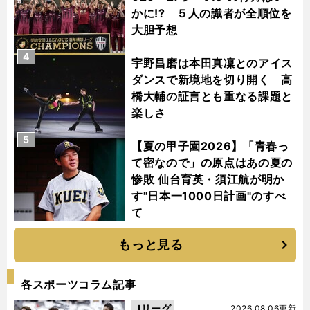
かに!? ５人の識者が全順位を
大胆予想
4
宇野昌磨は本田真凜とのアイス
ダンスで新境地を切り開く 高
橋大輔の証言とも重なる課題と
楽しさ
5
【夏の甲子園2026】「青春っ
て密なので」の原点はあの夏の
惨敗 仙台育英・須江航が明か
す"日本一1000日計画"のすべ
て
もっと見る
各スポーツコラム記事
Jリーグ
2026.08.06更新