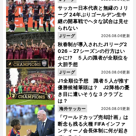
サッカー日本代表と無縁のＪリ
ーグ 24年ぶりゴールデン生中
継の開幕戦でヘタな試合は見せ
られない
Jリーグ
2026.08.06更新
秋春制が導入されたJ1リーグ2
026－27シーズンの行方はい
かに!? ５人の識者が全順位を
大胆予想
Jリーグ
2026.08.06更新
J1全順位予想 識者５人が推す
優勝候補筆頭は？ J2降格の憂
き目に遭いそうな３クラブと
は？
海外サッカー
2026.08.05更新
「ワールドカップ売却計画」は
断念も残る火種 FIFAインファ
ンティーノ会長体制に何が起き