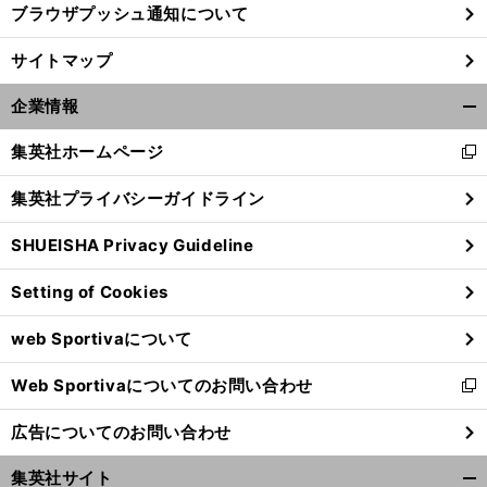
ブラウザプッシュ通知について
前
サイトマップ
へ
企業情報
開
く/
集英社ホームページ
新
閉
し
じ
集英社プライバシーガイドライン
い
る
ウ
SHUEISHA Privacy Guideline
ィ
ン
Setting of Cookies
ド
ウ
web Sportivaについて
で
開
Web Sportivaについてのお問い合わせ
く
新
し
広告についてのお問い合わせ
い
ウ
集英社サイト
ィ