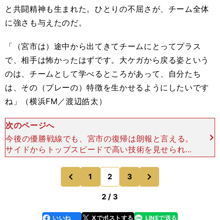
と共闘精神も生まれた。ひとりの不屈さが、チーム全体
に強さも与えたのだ。
「（宮市は）途中から出てきてチームにとってプラス
で、相手は怖かったはずです。大ケガから戻る姿という
のは、チームとして学べるところがあって、自分たち
は、その（プレーの）特徴を生かせるようにしたいです
ね」（横浜FM／渡辺皓太）
次のページへ
今後の優勝戦線でも、宮市の復帰は朗報と言える。
サイドからトップスピードで高い技術を見せられる
だけに、戦況を優位にできる。エウベル、ヤン・マ
テウスとも違ったテンポだ。「みんな僕のユニフォ
次
1
2
3
のページへ
のページへ
ームを掲げてく
前
2 / 3
いいね
Xでポストする
LINEで送る
line
faceboo
x