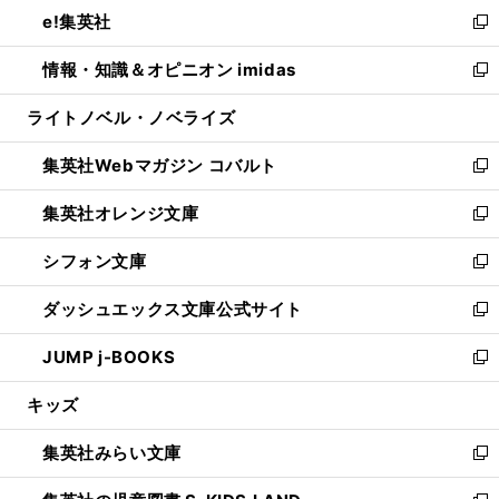
ウ
し
e!集英社
く
で
ド
ィ
い
新
開
ウ
ン
ウ
し
情報・知識＆オピニオン imidas
く
で
ド
ィ
い
新
開
ウ
ン
ウ
し
ライトノベル・ノベライズ
く
で
ド
ィ
い
開
ウ
ン
ウ
集英社Webマガジン コバルト
く
で
ド
ィ
新
開
ウ
ン
し
集英社オレンジ文庫
く
で
ド
い
新
開
ウ
ウ
し
シフォン文庫
く
で
ィ
い
新
開
ン
ウ
し
ダッシュエックス文庫公式サイト
く
ド
ィ
い
新
ウ
ン
ウ
し
JUMP j-BOOKS
で
ド
ィ
い
新
開
ウ
ン
ウ
し
キッズ
く
で
ド
ィ
い
開
ウ
ン
ウ
集英社みらい文庫
く
で
ド
ィ
新
開
ウ
ン
し