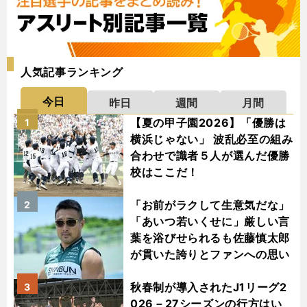
人気記事ランキング
今日
昨日
週間
月間
【夏の甲子園2026】「優勝は
1
横浜じゃない」 波乱必至の組み
合わせで識者５人が選んだ優勝
校はここだ！
「お前がラクして生意気だな」
2
「あいつ若いくせに」厳しい言
葉を浴びせられるも佐藤慎太郎
が貫いた誇りとファンへの思い
秋春制が導入されたJ1リーグ2
3
026－27シーズンの行方はい