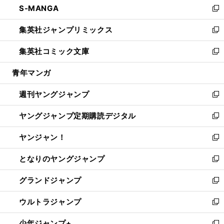
S-MANGA
く
で
ド
ィ
い
新
開
ウ
ン
ウ
し
集英社ジャンプリミックス
く
で
ド
ィ
い
新
開
ウ
ン
ウ
し
集英社コミック文庫
く
で
ド
ィ
い
新
開
ウ
ン
ウ
し
青年マンガ
く
で
ド
ィ
い
開
ウ
ン
ウ
週刊ヤングジャンプ
く
で
ド
ィ
新
開
ウ
ン
し
ヤングジャンプ定期購読デジタル
く
で
ド
い
新
開
ウ
ウ
し
ヤンジャン！
く
で
ィ
い
新
開
ン
ウ
し
となりのヤングジャンプ
く
ド
ィ
い
新
ウ
ン
ウ
し
グランドジャンプ
で
ド
ィ
い
新
開
ウ
ン
ウ
し
ウルトラジャンプ
く
で
ド
ィ
い
新
開
ウ
ン
ウ
し
少年ジャンプ+
く
で
ド