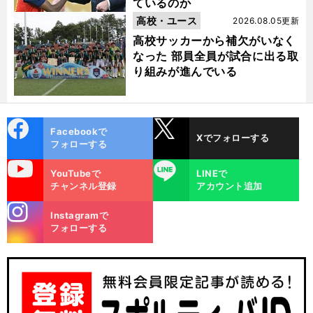
ているのか
高校・ユース
2026.08.05更新
高校サッカーから補欠がいなく
なった 部員全員が試合に出る取
り組みが進んでいる
cebo
X
Facebookで
Xでフォローする
ok
フォローする
uTube
LINE
YouTubeで
LINEで
チャンネル登録
アカウント追加
stagra
Instagramで
m
フォローする