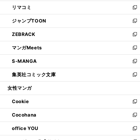
ウ
ン
ウ
し
リマコミ
で
ド
ィ
い
新
開
ウ
ン
ウ
し
ジャンプTOON
く
で
ド
ィ
い
新
開
ウ
ン
ウ
し
ZEBRACK
く
で
ド
ィ
い
新
開
ウ
ン
ウ
し
マンガMeets
く
で
ド
ィ
い
新
開
ウ
ン
ウ
し
S-MANGA
く
で
ド
ィ
い
新
開
ウ
ン
ウ
し
集英社コミック文庫
く
で
ド
ィ
い
新
開
ウ
ン
ウ
し
女性マンガ
く
で
ド
ィ
い
開
ウ
ン
ウ
Cookie
く
で
ド
ィ
新
開
ウ
ン
し
Cocohana
く
で
ド
い
新
開
ウ
ウ
し
office YOU
く
で
ィ
い
新
開
ン
ウ
し