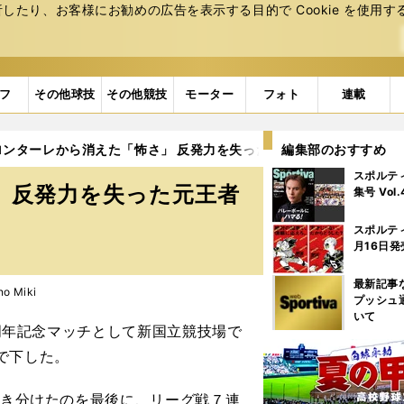
たり、お客様にお勧めの広告を表⽰する⽬的で Cookie を使⽤す
フ
その他球技
その他競技
モーター
フォト
連載
ロンターレから消えた「怖さ」 反発力を失った元王者の姿に寂しさを
編集部のおすすめ
スポルテ
 反発力を失った元王者
集号 Vol
スポルテ
月16日発
最新記事
 Miki
プッシュ
いて
0周年記念マッチとして新国立競技場で
で下した。
引き分けたのを最後に、リーグ戦７連