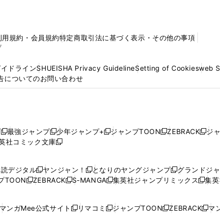
利用規約・会員規約
特定商取引法に基づく表示・その他の事項
プ
ガイドライン
SHUEISHA Privacy Guideline
Setting of Cookies
web 
告についてのお問い合わせ
プ
最強ジャンプ
少年ジャンプ+
ジャンプTOON
ZEBRACK
ジ
新
新
新
新
新
英社コミック文庫
し
新
し
し
し
し
い
い
し
い
い
い
ウ
ウ
い
ウ
ウ
ウ
購読デジタル
ヤンジャン！
となりのヤングジャンプ
グランドジ
新
新
新
ィ
ィ
ウ
ィ
ィ
ィ
プTOON
ZEBRACK
S-MANGA
集英社ジャンプリミックス
集英
新
し
新
し
新
し
新
ン
ン
ィ
ン
ン
ン
し
い
し
い
し
い
し
ド
ド
ン
ド
ド
ド
い
ウ
い
ウ
い
ウ
い
ウ
ウ
ド
ウ
ウ
ウ
マンガMee公式サイト
リマコミ
ジャンプTOON
ZEBRACK
マン
新
新
新
新
ウ
ィ
ウ
ィ
ウ
ィ
ウ
で
で
ウ
で
で
で