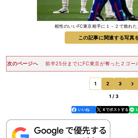
相性のいいFC東京相手に１－２で敗れ
この記事に関連する写真
次のページへ
前半25分までにFC東京が奪った２ゴー
そのものや、そこに至るプレーに関してはすばらしいも
て、DF徳元悠平が決めた先制点は、彼にとって記念す
次
ル。今季新加入選手の
1
2
3
のページへ
1 / 3
いいね
Xでポストする
line
faceboo
x
k