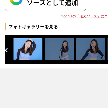
Googleの「優先ソース」に
フォトギャラリーを見る
多
」
マ
」
」
0
1
J
30
へ
次