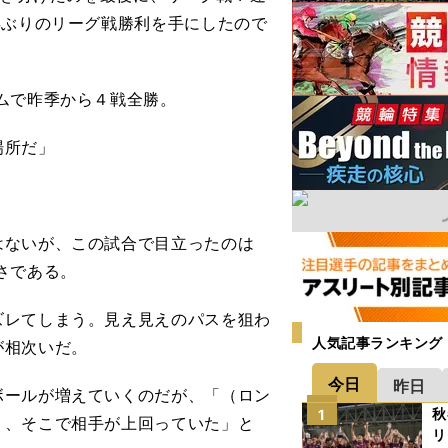
年ぶりのリーグ戦勝利を手にしたので
ムで昨季から４戦全勝。
場所だ」
ないが、この試合で目立ったのは
さである。
レてしまう。見え見えのパスを狙わ
人気記事ランキング
が相次いだ。
今日
昨日
ールが増えていくのだが、「（ロン
秋
1
く、そこで相手が上回っていた」と
リ