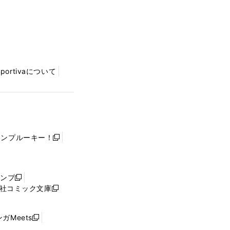
Sportivaについて
ャンプルーキー！
新
し
い
ウ
ャンプ
新
ィ
社コミック文庫
し
新
ン
い
し
ド
ウ
い
ウ
ガMeets
新
ィ
ウ
で