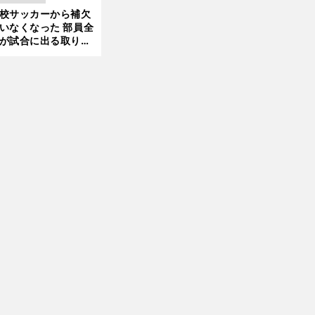
きているのか
校サッカーから補欠
更新
いなくなった 部員全
が試合に出る取り組
が進んでいる
前
年の歴史を築いてきたキーワードをテーマにクイズを出題
へ