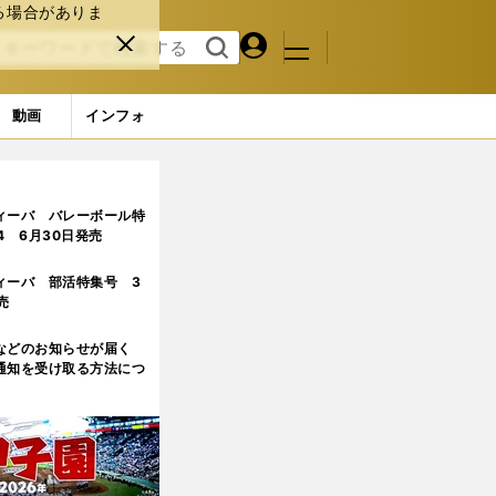
る場合がありま
マイペ
閉じ
検索
メニュ
ー
る
す
ジ
る
動画
インフォ
覚えた
ィーバ バレーボール特
.4 6月30日発売
ィーバ 部活特集号 3
売
などのお知らせが届く
通知を受け取る方法につ