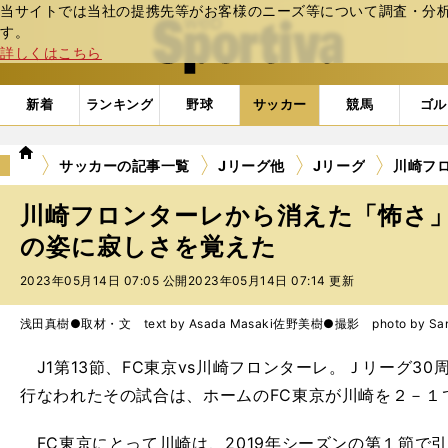
当サイトでは当社の提携先等がお客様のニーズ等について調査・分析し
web Sportiva (webスポルティーバ)
す。
詳しくはこちら
新着
ランキング
野球
サッカー
競馬
ゴル
we
サッカーの記事一覧
Jリーグ他
Jリーグ
川崎フ
b
ス
川崎フロンターレから消えた「怖さ」
ポ
ル
の姿に寂しさを覚えた
テ
2023年05月14日 07:05 公開
2023年05月14日 07:14 更新
ィ
ー
バ
浅田真樹●取材・文 text by Asada Masaki
佐野美樹●撮影 photo by Sano
J1第13節、FC東京vs川崎フロンターレ。Ｊリーグ3
行なわれたその試合は、ホームのFC東京が川崎を２－１
FC東京にとって川崎は、2019年シーズンの第１節で