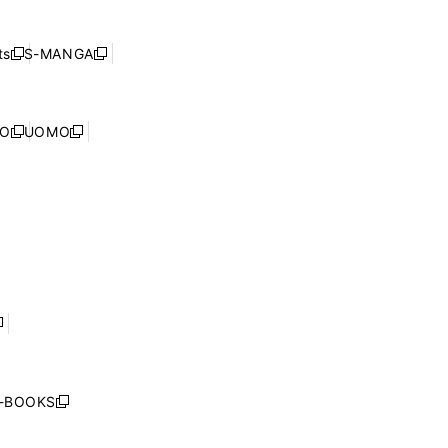
し
ン
ィ
開
い
ド
ン
く
ウ
ウ
ド
s
S-MANGA
新
新
ィ
で
ウ
し
し
ン
開
で
い
い
ド
く
開
ウ
ウ
ウ
NO
UOMO
く
新
新
ィ
ィ
で
し
し
ン
ン
開
い
い
ド
ド
く
ウ
ウ
ウ
ウ
ィ
ィ
で
で
ン
ン
開
開
ド
ド
く
く
ウ
ウ
で
で
開
開
く
く
し
い
ウ
j-BOOKS
新
ィ
し
ン
い