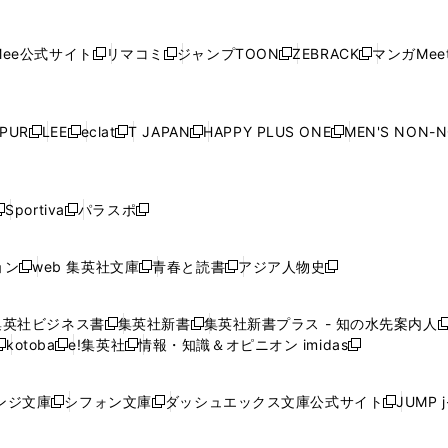
し
し
し
し
し
ィ
ン
ィ
ン
ィ
ン
ィ
開
開
で
開
開
開
い
い
い
い
い
ン
ド
ン
ド
ン
ド
ン
く
く
開
く
く
く
ウ
ウ
ウ
ウ
ウ
ド
ウ
ド
ウ
ド
ウ
ド
ee公式サイト
リマコミ
ジャンプTOON
ZEBRACK
マンガMeet
く
新
新
新
新
ィ
ィ
ィ
ィ
ィ
ウ
で
ウ
で
ウ
で
ウ
し
し
し
し
ン
ン
ン
ン
ン
で
開
で
開
で
開
で
い
い
い
い
ド
ド
ド
ド
ド
開
く
開
く
開
く
開
ウ
ウ
ウ
ウ
ウ
ウ
ウ
ウ
ウ
PUR
LEE
eclat
T JAPAN
HAPPY PLUS ONE
MEN'S NON-
く
く
く
く
新
新
新
新
新
ィ
ィ
ィ
ィ
で
で
で
で
で
し
し
し
し
し
ン
ン
ン
ン
開
開
開
開
開
い
い
い
い
い
ド
ド
ド
ド
く
く
く
く
く
ウ
ウ
ウ
ウ
ウ
ウ
ウ
ウ
ウ
Sportiva
パラスポ
新
新
ィ
ィ
ィ
ィ
ィ
で
で
で
で
し
し
し
ン
ン
ン
ン
ン
開
開
開
開
い
い
い
ド
ド
ド
ド
ド
ョン
web 集英社文庫
青春と読書
アジア人物史
く
く
く
く
新
新
新
新
ウ
ウ
ウ
ウ
ウ
ウ
ウ
ウ
し
し
し
し
ィ
ィ
ィ
で
で
で
で
で
い
い
い
い
ン
ン
ン
集英社ビジネス書
集英社新書
集英社新書プラス - 知の水先案内人
開
開
開
開
開
新
新
新
ウ
ウ
ウ
ウ
ド
ド
ド
kotoba
e!集英社
情報・知識＆オピニオン imidas
く
く
く
く
く
新
し
新
し
新
ィ
ィ
ィ
ィ
ウ
ウ
ウ
し
し
い
し
い
し
ン
ン
ン
ン
で
で
で
い
い
ウ
い
ウ
い
ド
ド
ド
ド
ンジ文庫
シフォン文庫
ダッシュエックス文庫公式サイト
JUMP 
開
開
開
新
新
新
ウ
ウ
ィ
ウ
ィ
ウ
ウ
ウ
ウ
ウ
く
く
く
し
し
し
ィ
ィ
ン
ィ
ン
ィ
で
で
で
で
い
い
い