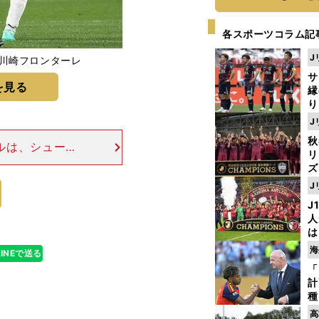
各スポーツコラム記
J
た川崎フロンターレ
サ
を見る
縁
り
開
J
見
秋
ルは、シュート
リ
のだった。加え
ズ
べきJ1初ゴー
J
を
J
人
は
に
海
LINEで送る
と
「
計
種
ィ
高