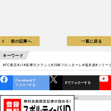
前の記事へ
一覧に戻る
キーワード
#FC東京
#J1
#多摩川クラシコ
#川崎フロンターレ
#鬼木達
#Ｊリー
ebo
X
YouTube
Facebookで
Xでフォローする
ok
フォローする