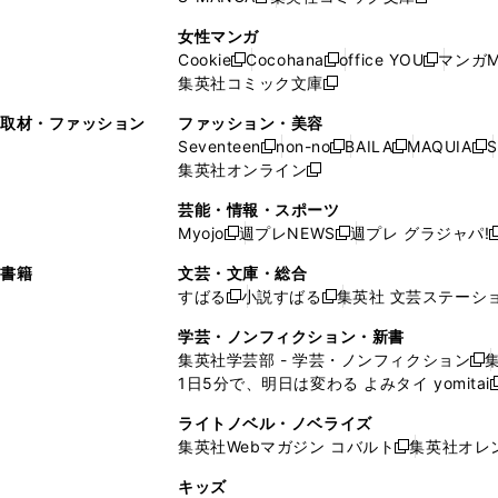
し
新
し
新
ィ
ン
ィ
で
開
開
で
い
し
い
し
ン
ド
ン
女性マンガ
開
く
く
開
ウ
い
ウ
い
ド
ウ
ド
Cookie
Cocohana
office YOU
マンガM
く
く
新
新
新
ィ
ウ
ィ
ウ
ウ
で
ウ
集英社コミック文庫
し
新
し
し
ン
ィ
ン
ィ
で
開
で
い
し
い
い
ド
ン
ド
ン
取材・ファッション
ファッション・美容
開
く
開
ウ
い
ウ
ウ
ウ
ド
ウ
ド
Seventeen
non-no
BAILA
MAQUIA
S
く
く
新
新
新
新
ィ
ウ
ィ
ィ
で
ウ
で
ウ
集英社オンライン
し
新
し
し
し
ン
ィ
ン
ン
開
で
開
で
い
し
い
い
い
ド
ン
ド
ド
芸能・情報・スポーツ
く
開
く
開
ウ
い
ウ
ウ
ウ
ウ
ド
ウ
ウ
Myojo
週プレNEWS
週プレ グラジャパ!
く
く
新
新
新
ィ
ウ
ィ
ィ
ィ
で
ウ
で
で
し
し
ン
ィ
ン
ン
ン
書籍
文芸・文庫・総合
開
で
開
開
い
い
ド
ン
ド
ド
ド
すばる
小説すばる
集英社 文芸ステーシ
く
開
く
く
新
新
ウ
ウ
ウ
ド
ウ
ウ
ウ
く
し
し
ィ
ィ
学芸・ノンフィクション・新書
で
ウ
で
で
で
い
い
ン
ン
集英社学芸部 - 学芸・ノンフィクション
開
で
開
開
開
新
ウ
ウ
ド
ド
1日5分で、明日は変わる よみタイ yomitai
く
開
く
く
く
し
新
ィ
ィ
ウ
ウ
く
い
ン
ン
ライトノベル・ノベライズ
で
で
ウ
ド
ド
集英社Webマガジン コバルト
集英社オレ
開
開
新
ィ
ウ
ウ
く
く
し
ン
キッズ
で
で
い