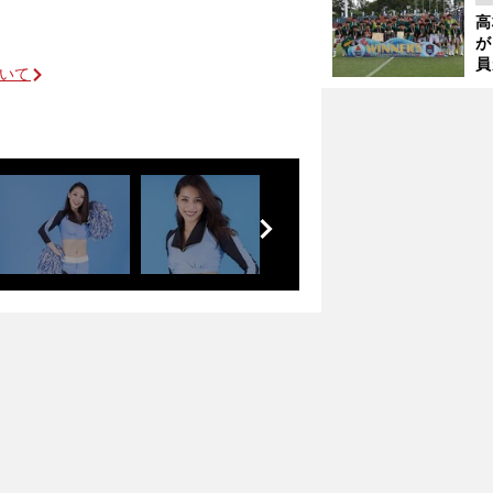
起
高
が
員
ついて
み
前
へ