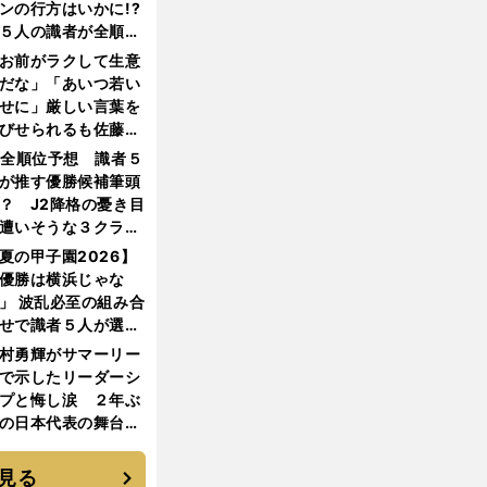
ンの行方はいかに!?
５人の識者が全順位
大胆予想
お前がラクして生意
だな」「あいつ若い
せに」厳しい言葉を
びせられるも佐藤慎
郎が貫いた誇りとフ
1全順位予想 識者５
ンへの思い
が推す優勝候補筆頭
？ J2降格の憂き目
遭いそうな３クラブ
は？
夏の甲子園2026】
優勝は横浜じゃな
」 波乱必至の組み合
せで識者５人が選ん
優勝校はここだ！
村勇輝がサマーリー
で示したリーダーシ
プと悔し涙 ２年ぶ
の日本代表の舞台を
に３年目のNBA挑戦
続く
見る