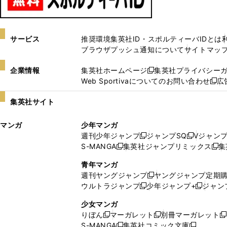
サービス
推奨環境
集英社ID・スポルティーバIDとは
ブラウザプッシュ通知について
サイトマッ
企業情報
集英社ホームページ
集英社プライバシー
新
Web Sportivaについてのお問い合わせ
広
し
新
い
し
集英社サイト
ウ
い
ィ
ウ
マンガ
少年マンガ
ン
ィ
週刊少年ジャンプ
ジャンプSQ
Vジャン
ド
ン
新
新
S-MANGA
集英社ジャンプリミックス
集
ウ
ド
新
し
し
新
で
ウ
し
い
い
し
青年マンガ
開
で
い
ウ
ウ
い
週刊ヤングジャンプ
ヤングジャンプ定期
新
く
開
ウ
ィ
ィ
ウ
ウルトラジャンプ
少年ジャンプ+
ジャン
新
し
新
く
ィ
ン
ン
ィ
し
い
し
ン
ド
ド
ン
少女マンガ
い
ウ
い
ド
ウ
ウ
ド
りぼん
マーガレット
別冊マーガレット
新
新
新
ウ
ィ
ウ
ウ
で
で
ウ
S-MANGA
集英社コミック文庫