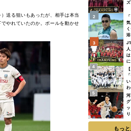
ズ
を）送る狙いもあったが、相手は本当
を
「
2
気
下でやれていたのか。ボールを動かせ
く
浴
太
J
3
ァ
人
は
に
4
と
【
「
い
わ
5
だ
河
グ
ッ
り
糧
は
もっと