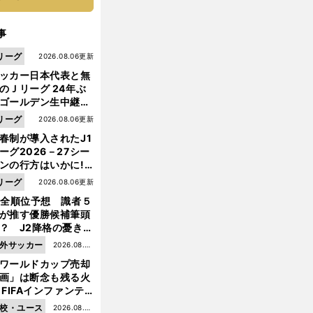
事
リーグ
2026.08.06更新
ッカー日本代表と無
のＪリーグ 24年ぶ
ゴールデン生中継の
幕戦でヘタな試合は
リーグ
2026.08.06更新
せられない
春制が導入されたJ1
ーグ2026－27シー
ンの行方はいかに!?
５人の識者が全順位
リーグ
2026.08.06更新
大胆予想
1全順位予想 識者５
が推す優勝候補筆頭
？ J2降格の憂き目
遭いそうな３クラブ
外サッカー
2026.08.05
は？
ワールドカップ売却
更新
画」は断念も残る火
 FIFAインファンテ
ーノ会長体制に何が
校・ユース
2026.08.05