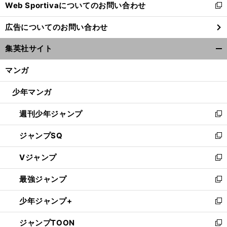
Web Sportivaについてのお問い合わせ
く
新
し
広告についてのお問い合わせ
い
ウ
集英社サイト
ィ
開
ン
く/
マンガ
ド
閉
ウ
じ
少年マンガ
で
る
開
週刊少年ジャンプ
く
新
し
ジャンプSQ
い
新
ウ
し
Vジャンプ
ィ
い
新
ン
ウ
し
最強ジャンプ
ド
ィ
い
新
ウ
ン
ウ
し
少年ジャンプ+
で
ド
ィ
い
新
開
ウ
ン
ウ
し
ジャンプTOON
く
で
ド
ィ
い
新