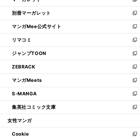
い
新
開
ウ
ウ
し
別冊マーガレット
く
で
ィ
い
新
開
ン
ウ
し
マンガMee公式サイト
く
ド
ィ
い
新
ウ
ン
ウ
し
リマコミ
で
ド
ィ
い
新
開
ウ
ン
ウ
し
ジャンプTOON
く
で
ド
ィ
い
新
開
ウ
ン
ウ
し
ZEBRACK
く
で
ド
ィ
い
新
開
ウ
ン
ウ
し
マンガMeets
く
で
ド
ィ
い
新
開
ウ
ン
ウ
し
S-MANGA
く
で
ド
ィ
い
新
開
ウ
ン
ウ
し
集英社コミック文庫
く
で
ド
ィ
い
新
開
ウ
ン
ウ
し
女性マンガ
く
で
ド
ィ
い
開
ウ
ン
ウ
Cookie
く
で
ド
ィ
新