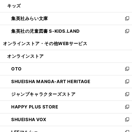
ウ
し
キッズ
く
で
ド
ィ
い
開
ウ
ン
ウ
集英社みらい文庫
く
で
ド
ィ
新
開
ウ
ン
し
集英社の児童図書 S-KIDS.LAND
く
で
ド
い
新
開
ウ
ウ
し
オンラインストア・
その他WEBサービス
く
で
ィ
い
開
ン
ウ
オンラインストア
く
ド
ィ
ウ
ン
OTO
で
ド
新
開
ウ
し
SHUEISHA MANGA-ART HERITAGE
く
で
い
新
開
ウ
し
ジャンプキャラクターズストア
く
ィ
い
新
ン
ウ
し
HAPPY PLUS STORE
ド
ィ
い
新
ウ
ン
ウ
し
SHUEISHA VOX
で
ド
ィ
い
新
開
ウ
ン
ウ
し
く