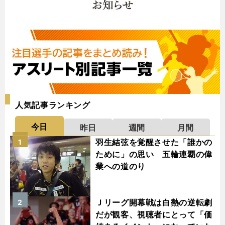
人気記事ランキング
今日
昨日
週間
月間
羽生結弦を覚醒させた「誰かの
1
ために」の思い 五輪連覇の偉
業への道のり
Ｊリーグ開幕戦は白熱の逆転劇
2
だが観客、視聴者にとって「価