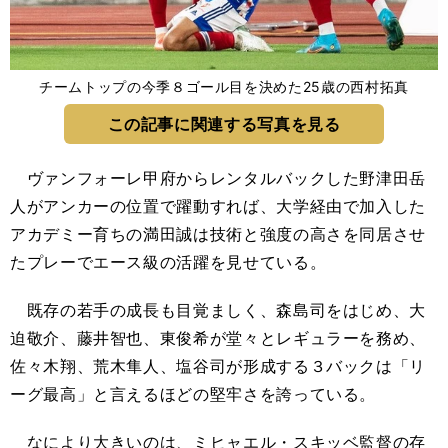
チームトップの今季８ゴール目を決めた25歳の西村拓真
この記事に関連する写真を見る
ヴァンフォーレ甲府からレンタルバックした野津田岳
人がアンカーの位置で躍動すれば、大学経由で加入した
アカデミー育ちの満田誠は技術と強度の高さを同居させ
たプレーでエース級の活躍を見せている。
既存の若手の成長も目覚ましく、森島司をはじめ、大
迫敬介、藤井智也、東俊希が堂々とレギュラーを務め、
佐々木翔、荒木隼人、塩谷司が形成する３バックは「リ
ーグ最高」と言えるほどの堅牢さを誇っている。
なにより大きいのは、ミヒャエル・スキッベ監督の存