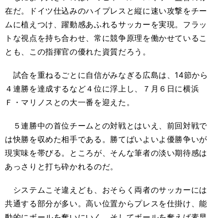
在だ。ドイツ仕込みのハイプレスと縦に速い攻撃をチー
ムに植えつけ、躍動感あふれるサッカーを実現。フラッ
トな視点を持ち合わせ、常に競争原理を働かせているこ
とも、この指揮官の優れた資質だろう。
試合を重ねるごとに自信がみなぎる広島は、14節から
４連勝を達成するなど４位に浮上し、７月６日に横浜
Ｆ・マリノスとの大一番を迎えた。
５連勝中の首位チームとの対戦とはいえ、前回対戦で
は快勝を収めた相手である。勝てばいよいよ優勝争いが
現実味を帯びる。ところが、そんな筆者の淡い期待感は
あっさりと打ち砕かれるのだ。
システムこそ違えども、おそらく両者のサッカーには
共通する部分が多い。高い位置からプレスを仕掛け、能
動的にボールを奪いにいく。そしてボールを奪えば素早