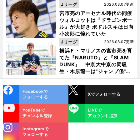
Jリーグ
2026.08.07更新
宮市亮のアーセナル時代の同僚
ウォルコットは『ドラゴンボー
ル』が大好き ポドルスキは日向
小次郎に憧れていた
Jリーグ
2026.08.07更新
横浜Ｆ・マリノスの宮市亮を育
てた『NARUTO』と『SLAM
DUNK』 中京大中京の同級
生・木原龍一は"ジャンプ係"だ
った
cebo
X
Facebookで
Xでフォローする
ok
フォローする
uTube
LINE
YouTubeで
LINEで
チャンネル登録
アカウント追加
stagra
Instagramで
m
フォローする