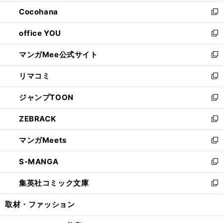
開
ウ
ン
し
Cocohana
く
で
ド
い
新
開
ウ
ウ
し
office YOU
く
で
ィ
い
新
開
ン
ウ
し
マンガMee公式サイト
く
ド
ィ
い
新
ウ
ン
ウ
し
リマコミ
で
ド
ィ
い
新
開
ウ
ン
ウ
し
ジャンプTOON
く
で
ド
ィ
い
新
開
ウ
ン
ウ
し
ZEBRACK
く
で
ド
ィ
い
新
開
ウ
ン
ウ
し
マンガMeets
く
で
ド
ィ
い
新
開
ウ
ン
ウ
し
S-MANGA
く
で
ド
ィ
い
新
開
ウ
ン
ウ
し
集英社コミック文庫
く
で
ド
ィ
い
新
開
ウ
ン
ウ
し
取材・ファッション
く
で
ド
ィ
い
開
ウ
ン
ウ