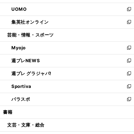
開
ウ
ン
ウ
し
UOMO
く
で
ド
ィ
い
新
開
ウ
ン
ウ
し
集英社オンライン
く
で
ド
ィ
い
新
開
ウ
ン
ウ
し
芸能・情報・スポーツ
く
で
ド
ィ
い
開
ウ
ン
ウ
Myojo
く
で
ド
ィ
新
開
ウ
ン
し
週プレNEWS
く
で
ド
い
新
開
ウ
ウ
し
週プレ グラジャパ!
く
で
ィ
い
新
開
ン
ウ
し
Sportiva
く
ド
ィ
い
新
ウ
ン
ウ
し
パラスポ
で
ド
ィ
い
新
開
ウ
ン
ウ
し
書籍
く
で
ド
ィ
い
開
ウ
ン
ウ
文芸・文庫・総合
く
で
ド
ィ
開
ウ
ン