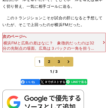
く切り替え、一気に相手ゴールに迫る。
このトランジションこそが試合の肝になると予想して
いたが、そこで上回ったのが横浜FMだった。
次のページへ
横浜FMと広島の差はなに？ 象徴的だったのは32
分の先制点の場面。広島は３バックの一角を担う塩
谷が高い位置でインターセプトを狙う。一度は奪っ
たように見えたが、再度奪い返されると、塩谷が戻
次
1
2
3
のページへ
り切れなかっ
1 / 3
いいね
Xでポストする
LINEで送る
line
faceboo
x
k