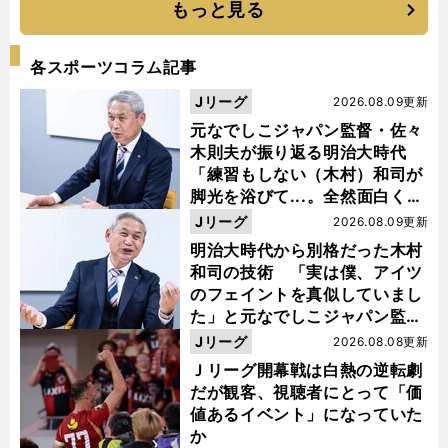
もっと見る
各スポーツコラム記事
Jリーグ
2026.08.09更新
元なでしこジャパン監督・佐々
木則夫が振り返る明治大時代
「練習もしない（木村）和司が
脚光を浴びて...。全然面白くな
い４年間でした」
Jリーグ
2026.08.09更新
明治大時代から別格だった木村
和司の技術 「実は僕、アイツ
のフェイントを真似していまし
た」と元なでしこジャパン監
督・佐々木則夫
Jリーグ
2026.08.08更新
Ｊリーグ開幕戦は白熱の逆転劇
だが観客、視聴者にとって「価
値あるイベント」になっていた
か