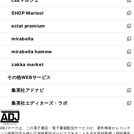
LEEマルシェ
で
ド
ィ
い
新
開
ウ
ン
ウ
し
SHOP Marisol
く
で
ド
ィ
い
新
開
ウ
ン
ウ
し
eclat premium
く
で
ド
ィ
い
新
開
ウ
ン
ウ
し
mirabella
く
で
ド
ィ
い
新
開
ウ
ン
ウ
し
mirabella homme
く
で
ド
ィ
い
新
開
ウ
ン
ウ
し
zakka market
く
で
ド
ィ
い
新
開
ウ
ン
ウ
し
その他WEBサービス
く
で
ド
ィ
い
開
ウ
ン
ウ
集英社アドナビ
く
で
ド
ィ
新
開
ウ
ン
し
集英社エディターズ・ラボ
く
で
ド
い
新
開
ウ
ウ
し
く
で
ィ
い
開
ン
ウ
ABJマークは、この電子書店・電子書籍配信サービスが、著作権者からコンテ
く
ド
ィ
ンツ使用許諾を得た正規版配信サービスであることを示す登録商標（登録番号