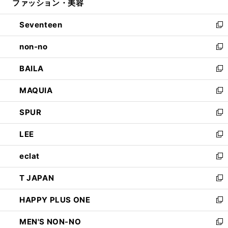
ファッション・美容
く
で
ド
ィ
開
ウ
ン
Seventeen
く
で
ド
新
開
ウ
し
non-no
く
で
い
新
開
ウ
し
BAILA
く
ィ
い
新
ン
ウ
し
MAQUIA
ド
ィ
い
新
ウ
ン
ウ
し
SPUR
で
ド
ィ
い
新
開
ウ
ン
ウ
し
LEE
く
で
ド
ィ
い
新
開
ウ
ン
ウ
し
eclat
く
で
ド
ィ
い
新
開
ウ
ン
ウ
し
T JAPAN
く
で
ド
ィ
い
新
開
ウ
ン
ウ
し
HAPPY PLUS ONE
く
で
ド
ィ
い
新
開
ウ
ン
ウ
し
MEN'S NON-NO
く
で
ド
ィ
い
新