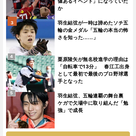
値あるイベント」になっていた
か
羽生結弦が一時は諦めたソチ五
3
輪の金メダル「五輪の本当の怖
さを知った......」
4
栗原陵矢が無名校進学の理由は
「自転車で13分」 春江工出身
として最初で最後のプロ野球選
手となった
5
羽生結弦、五輪連覇の舞台裏
ケガで欠場中に取り組んだ「勉
強」で成長