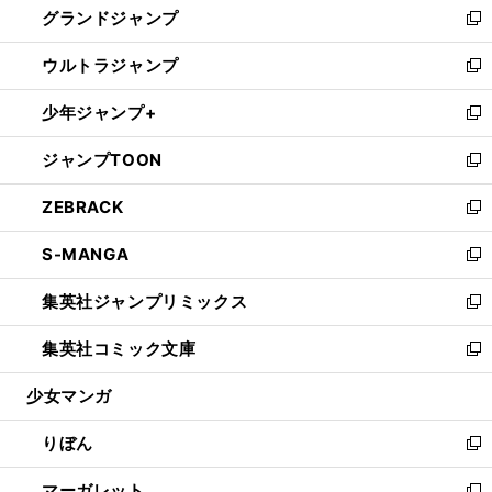
グランドジャンプ
で
ド
ィ
い
新
開
ウ
ン
ウ
し
ウルトラジャンプ
く
で
ド
ィ
い
新
開
ウ
ン
ウ
し
少年ジャンプ+
く
で
ド
ィ
い
新
開
ウ
ン
ウ
し
ジャンプTOON
く
で
ド
ィ
い
新
開
ウ
ン
ウ
し
ZEBRACK
く
で
ド
ィ
い
新
開
ウ
ン
ウ
し
S-MANGA
く
で
ド
ィ
い
新
開
ウ
ン
ウ
し
集英社ジャンプリミックス
く
で
ド
ィ
い
新
開
ウ
ン
ウ
し
集英社コミック文庫
く
で
ド
ィ
い
新
開
ウ
ン
ウ
し
少女マンガ
く
で
ド
ィ
い
開
ウ
ン
ウ
りぼん
く
で
ド
ィ
新
開
ウ
ン
し
マーガレット
く
で
ド