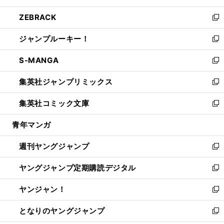
開
ウ
ン
ウ
し
ZEBRACK
く
で
ド
ィ
い
新
開
ウ
ン
ウ
し
ジャンプルーキー！
く
で
ド
ィ
い
新
開
ウ
ン
ウ
し
S-MANGA
く
で
ド
ィ
い
新
開
ウ
ン
ウ
し
集英社ジャンプリミックス
く
で
ド
ィ
い
新
開
ウ
ン
ウ
し
集英社コミック文庫
く
で
ド
ィ
い
新
開
ウ
ン
ウ
し
青年マンガ
く
で
ド
ィ
い
開
ウ
ン
ウ
週刊ヤングジャンプ
く
で
ド
ィ
新
開
ウ
ン
し
ヤングジャンプ定期購読デジタル
く
で
ド
い
新
開
ウ
ウ
し
ヤンジャン！
く
で
ィ
い
新
開
ン
ウ
し
となりのヤングジャンプ
く
ド
ィ
い
新
ウ
ン
ウ
し