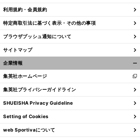
利用規約・会員規約
特定商取引法に基づく表示・その他の事項
ブラウザプッシュ通知について
サイトマップ
企業情報
開
く/
集英社ホームページ
新
閉
し
じ
集英社プライバシーガイドライン
い
る
ウ
SHUEISHA Privacy Guideline
ィ
ン
Setting of Cookies
ド
ウ
web Sportivaについて
で
開