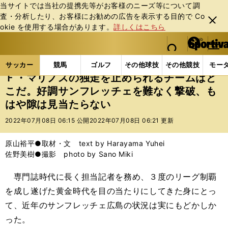
当サイトでは当社の提携先等がお客様のニーズ等について調
査・分析したり、お客様にお勧めの広告を表⽰する⽬的で Co
閉じ
okie を使⽤する場合があります。
詳しくはこちら
る
マイペ
web Sportiva (webスポルティーバ)
検索
メニュ
we
ー
サッカーの記事一覧
Jリーグ他
Jリーグ
Ｆ・マ
b
ジ
サッカー
競馬
ゴルフ
その他球技
その他競技
モー
ス
Ｆ・マリノスの独走を止められるチームはど
ポ
こだ。好調サンフレッチェを難なく撃破、も
ル
はや隙は見当たらない
テ
ィ
2022年07月08日 06:15 公開
2022年07月08日 06:21 更新
ー
バ
原山裕平●取材・文 text by Harayama Yuhei
佐野美樹●撮影 photo by Sano Miki
専門誌時代に長く担当記者を務め、３度のリーグ制覇
を成し遂げた黄金時代を目の当たりにしてきた身にとっ
て、近年のサンフレッチェ広島の状況は実にもどかしか
った。