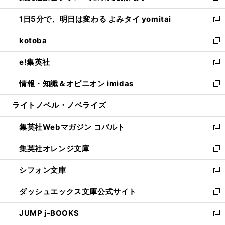
ウ
ン
ウ
し
1日5分で、明日は変わる よみタイ yomitai
で
ド
ィ
い
新
開
ウ
ン
ウ
し
kotoba
く
で
ド
ィ
い
新
開
ウ
ン
ウ
し
e!集英社
く
で
ド
ィ
い
新
開
ウ
ン
ウ
し
情報・知識＆オピニオン imidas
く
で
ド
ィ
い
新
開
ウ
ン
ウ
し
ライトノベル・ノベライズ
く
で
ド
ィ
い
開
ウ
ン
ウ
集英社Webマガジン コバルト
く
で
ド
ィ
新
開
ウ
ン
し
集英社オレンジ文庫
く
で
ド
い
新
開
ウ
ウ
し
シフォン文庫
く
で
ィ
い
新
開
ン
ウ
し
ダッシュエックス文庫公式サイト
く
ド
ィ
い
新
ウ
ン
ウ
し
JUMP j-BOOKS
で
ド
ィ
い
新
開
ウ
ン