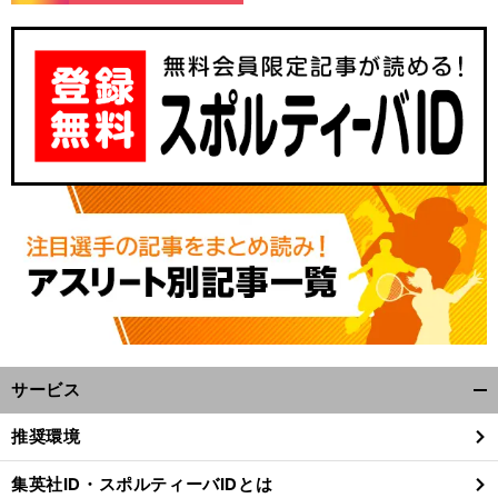
。
２
」
前
へ
サービス
開
く/
推奨環境
閉
じ
集英社ID・スポルティーバIDとは
る