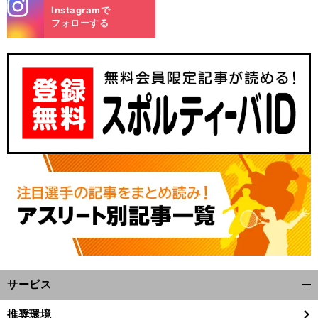
stagra
Instagramで
m
フォローする
サービス
開
く/
推奨環境