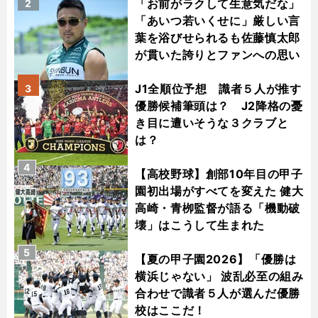
「お前がラクして生意気だな」
2
「あいつ若いくせに」厳しい言
葉を浴びせられるも佐藤慎太郎
が貫いた誇りとファンへの思い
J1全順位予想 識者５人が推す
3
優勝候補筆頭は？ J2降格の憂
き目に遭いそうな３クラブと
は？
4
【高校野球】創部10年目の甲子
園初出場がすべてを変えた 健大
高崎・青栁監督が語る「機動破
壊」はこうして生まれた
5
【夏の甲子園2026】「優勝は
横浜じゃない」 波乱必至の組み
合わせで識者５人が選んだ優勝
校はここだ！