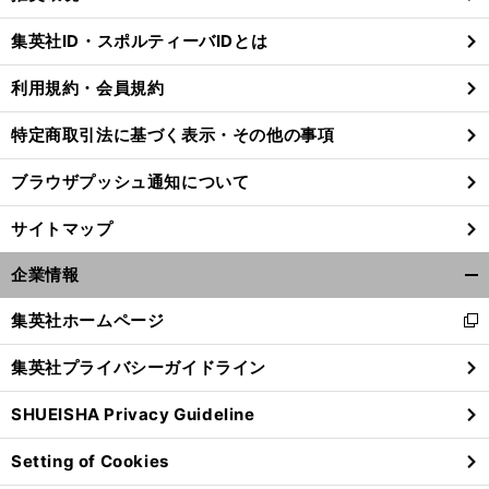
閉
じ
集英社ID・スポルティーバIDとは
る
利用規約・会員規約
特定商取引法に基づく表示・その他の事項
ブラウザプッシュ通知について
サイトマップ
企業情報
開
く/
集英社ホームページ
新
閉
し
じ
集英社プライバシーガイドライン
い
る
サ
、
。
？
ッカー芸人ヒデが選ぶ
BBQが絶対に楽しくなる選手ベスト５
妄想が暴走するその結果は
ウ
SHUEISHA Privacy Guideline
ィ
ン
Setting of Cookies
ド
ウ