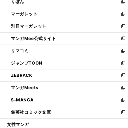
りぼん
く
で
ド
ィ
新
開
ウ
ン
し
マーガレット
く
で
ド
い
新
開
ウ
ウ
し
別冊マーガレット
く
で
ィ
い
新
開
ン
ウ
し
マンガMee公式サイト
く
ド
ィ
い
新
ウ
ン
ウ
し
リマコミ
で
ド
ィ
い
新
開
ウ
ン
ウ
し
ジャンプTOON
く
で
ド
ィ
い
新
開
ウ
ン
ウ
し
ZEBRACK
く
で
ド
ィ
い
新
開
ウ
ン
ウ
し
マンガMeets
く
で
ド
ィ
い
新
開
ウ
ン
ウ
し
S-MANGA
く
で
ド
ィ
い
新
開
ウ
ン
ウ
し
集英社コミック文庫
く
で
ド
ィ
い
新
開
ウ
ン
ウ
し
女性マンガ
く
で
ド
ィ
い