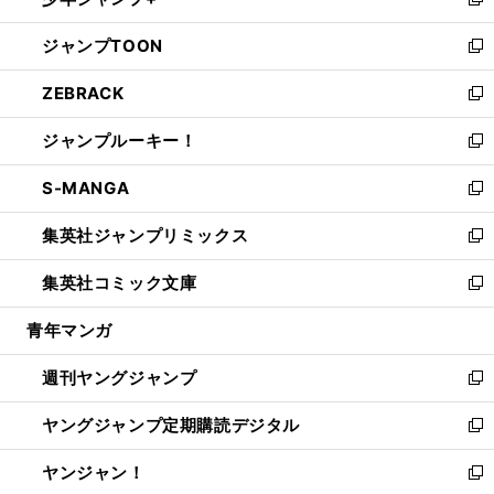
ィ
い
新
開
ウ
ン
ウ
し
ジャンプTOON
く
で
ド
ィ
い
新
開
ウ
ン
ウ
し
ZEBRACK
く
で
ド
ィ
い
新
開
ウ
ン
ウ
し
ジャンプルーキー！
く
で
ド
ィ
い
新
開
ウ
ン
ウ
し
S-MANGA
く
で
ド
ィ
い
新
開
ウ
ン
ウ
し
集英社ジャンプリミックス
く
で
ド
ィ
い
新
開
ウ
ン
ウ
し
集英社コミック文庫
く
で
ド
ィ
い
新
開
ウ
ン
ウ
し
青年マンガ
く
で
ド
ィ
い
開
ウ
ン
ウ
週刊ヤングジャンプ
く
で
ド
ィ
新
開
ウ
ン
し
ヤングジャンプ定期購読デジタル
く
で
ド
い
新
開
ウ
ウ
し
ヤンジャン！
く
で
ィ
い
新