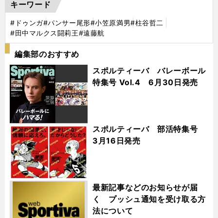
キーワード
#ドゥンガ
#パンサー尾形
#小笠原満男
#柱谷哲二
#田中マルクス闘莉王
#遠藤航
編集部のおすすめ
スポルティーバ バレーボール
特集号 Vol.4 6月30日発売
スポルティーバ 部活特集号
3月16日発売
最新記事などのお知らせが届
く プッシュ通知を受け取る方
法について