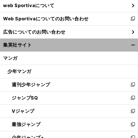
web Sportivaについて
で
開
Web Sportivaについてのお問い合わせ
く
新
し
広告についてのお問い合わせ
い
ウ
集英社サイト
ィ
開
ン
く/
マンガ
ド
閉
ウ
じ
少年マンガ
で
る
開
週刊少年ジャンプ
く
新
し
ジャンプSQ
い
新
ウ
し
Vジャンプ
ィ
い
新
ン
ウ
し
最強ジャンプ
ド
ィ
い
新
ウ
ン
ウ
し
少年ジャンプ+
で
ド