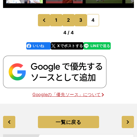
1
2
3
4
のページへ
前
4 / 4
いいね
Xでポストする
LINEで送る
line
faceboo
x
k
Googleの「優先ソース」について
一覧に戻る