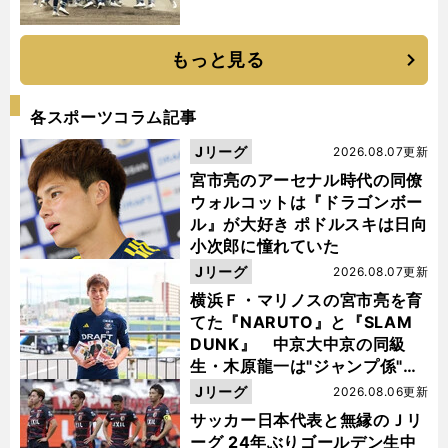
もっと見る
各スポーツコラム記事
Jリーグ
2026.08.07更新
宮市亮のアーセナル時代の同僚
ウォルコットは『ドラゴンボー
ル』が大好き ポドルスキは日向
小次郎に憧れていた
Jリーグ
2026.08.07更新
横浜Ｆ・マリノスの宮市亮を育
てた『NARUTO』と『SLAM
DUNK』 中京大中京の同級
生・木原龍一は"ジャンプ係"だ
った
Jリーグ
2026.08.06更新
サッカー日本代表と無縁のＪリ
ーグ 24年ぶりゴールデン生中