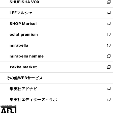
SHUEISHA VOX
で
ド
ィ
い
新
開
ウ
ン
ウ
し
LEEマルシェ
く
で
ド
ィ
い
新
開
ウ
ン
ウ
し
SHOP Marisol
く
で
ド
ィ
い
新
開
ウ
ン
ウ
し
eclat premium
く
で
ド
ィ
い
新
開
ウ
ン
ウ
し
mirabella
く
で
ド
ィ
い
新
開
ウ
ン
ウ
し
mirabella homme
く
で
ド
ィ
い
新
開
ウ
ン
ウ
し
zakka market
く
で
ド
ィ
い
新
開
ウ
ン
ウ
し
その他WEBサービス
く
で
ド
ィ
い
開
ウ
ン
ウ
集英社アドナビ
く
で
ド
ィ
新
開
ウ
ン
し
集英社エディターズ・ラボ
く
で
ド
い
新
開
ウ
ウ
し
く
で
ィ
い