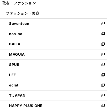
取材・ファッション
く
で
ド
ィ
い
開
ウ
ン
ウ
ファッション・美容
く
で
ド
ィ
開
ウ
ン
Seventeen
く
で
ド
新
開
ウ
し
non-no
く
で
い
新
開
ウ
し
BAILA
く
ィ
い
新
ン
ウ
し
MAQUIA
ド
ィ
い
新
ウ
ン
ウ
し
SPUR
で
ド
ィ
い
新
開
ウ
ン
ウ
し
LEE
く
で
ド
ィ
い
新
開
ウ
ン
ウ
し
eclat
く
で
ド
ィ
い
新
開
ウ
ン
ウ
し
T JAPAN
く
で
ド
ィ
い
新
開
ウ
ン
ウ
し
HAPPY PLUS ONE
く
で
ド
ィ
い
新