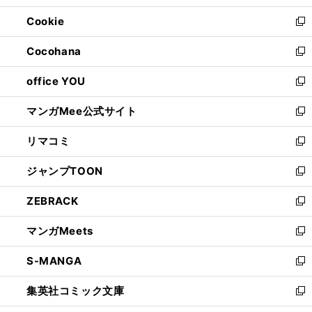
開
ウ
ン
ウ
Cookie
く
で
ド
ィ
新
開
ウ
ン
し
Cocohana
く
で
ド
い
新
開
ウ
ウ
し
office YOU
く
で
ィ
い
新
開
ン
ウ
し
マンガMee公式サイト
く
ド
ィ
い
新
ウ
ン
ウ
し
リマコミ
で
ド
ィ
い
新
開
ウ
ン
ウ
し
ジャンプTOON
く
で
ド
ィ
い
新
開
ウ
ン
ウ
し
ZEBRACK
く
で
ド
ィ
い
新
開
ウ
ン
ウ
し
マンガMeets
く
で
ド
ィ
い
新
開
ウ
ン
ウ
し
S-MANGA
く
で
ド
ィ
い
新
開
ウ
ン
ウ
し
集英社コミック文庫
く
で
ド
ィ
い
新
開
ウ
ン
ウ
し