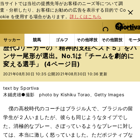
当サイトでは当社の提携先等がお客様のニーズ等について調
査・分析したり、お客様にお勧めの広告を表⽰する⽬的で Co
閉じ
okie を使⽤する場合があります。
詳しくはこちら
る
マイペ
web Sportiva (webスポルティーバ)
検索
メニュ
we
ー
サッカーの記事一覧
Jリーグ他
歴代Jリーガーの「
b
ジ
サッカー
競馬
ゴルフ
その他球技
その他競技
モー
ス
歴代Jリーガーの「精神的支柱ベスト５」をパ
ポ
ンサー尾形が選出。No.1は「チームを劇的に
ル
変える選手」 (4ページ目)
テ
ィ
2021年08月30日 10:35 公開
2021年08月30日 10:36 更新
ー
バ
text by Sportiva
木鋪虎雄●撮影 photo by Kishiku Torao、Getty Images
僕の高校時代のコーチはブラジル人で、ブラジルの留
学生が２人いましたが、彼らも同じようなタイプでし
た。消極的なプレー、さぼっているようなプレーに対し
ては、本当に激しく怒っていました。ただポジティブな