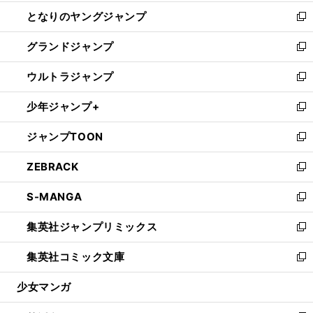
開
ン
ウ
し
となりのヤングジャンプ
く
ド
ィ
い
新
ウ
ン
ウ
し
グランドジャンプ
で
ド
ィ
い
新
開
ウ
ン
ウ
し
ウルトラジャンプ
く
で
ド
ィ
い
新
開
ウ
ン
ウ
し
少年ジャンプ+
く
で
ド
ィ
い
新
開
ウ
ン
ウ
し
ジャンプTOON
く
で
ド
ィ
い
新
開
ウ
ン
ウ
し
ZEBRACK
く
で
ド
ィ
い
新
開
ウ
ン
ウ
し
S-MANGA
く
で
ド
ィ
い
新
開
ウ
ン
ウ
し
集英社ジャンプリミックス
く
で
ド
ィ
い
新
開
ウ
ン
ウ
し
集英社コミック文庫
く
で
ド
ィ
い
新
開
ウ
ン
ウ
し
少女マンガ
く
で
ド
ィ
い
開
ウ
ン
ウ