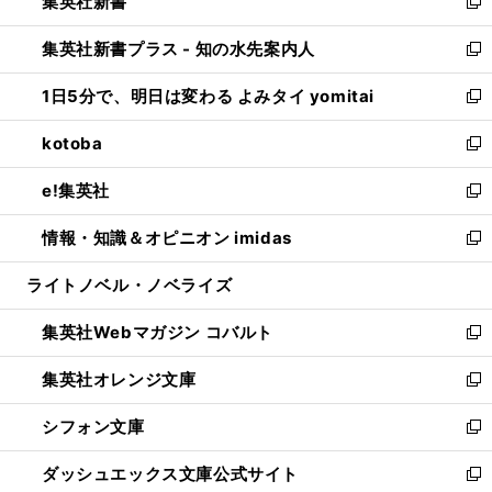
集英社新書
く
で
ィ
い
新
開
ン
ウ
し
集英社新書プラス - 知の水先案内人
く
ド
ィ
い
新
ウ
ン
ウ
し
1日5分で、明日は変わる よみタイ yomitai
で
ド
ィ
い
新
開
ウ
ン
ウ
し
kotoba
く
で
ド
ィ
い
新
開
ウ
ン
ウ
し
e!集英社
く
で
ド
ィ
い
新
開
ウ
ン
ウ
し
情報・知識＆オピニオン imidas
く
で
ド
ィ
い
新
開
ウ
ン
ウ
し
ライトノベル・ノベライズ
く
で
ド
ィ
い
開
ウ
ン
ウ
集英社Webマガジン コバルト
く
で
ド
ィ
新
開
ウ
ン
し
集英社オレンジ文庫
く
で
ド
い
新
開
ウ
ウ
し
シフォン文庫
く
で
ィ
い
新
開
ン
ウ
し
ダッシュエックス文庫公式サイト
く
ド
ィ
い
新