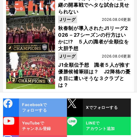
継の開幕戦でヘタな試合は見せ
られない
Jリーグ
2026.08.06更新
秋春制が導入されたJ1リーグ2
026－27シーズンの行方はい
かに!? ５人の識者が全順位を
大胆予想
Jリーグ
2026.08.06更新
J1全順位予想 識者５人が推す
優勝候補筆頭は？ J2降格の憂
き目に遭いそうな３クラブと
は？
cebo
X
Facebookで
Xでフォローする
ok
フォローする
uTube
LINE
YouTubeで
LINEで
チャンネル登録
アカウント追加