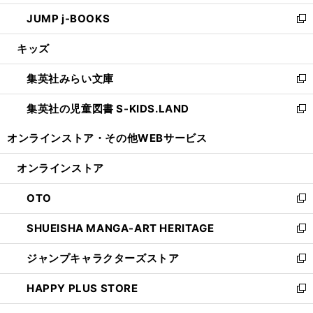
ウ
ン
ウ
し
JUMP j-BOOKS
で
ド
ィ
い
新
開
ウ
ン
ウ
し
キッズ
く
で
ド
ィ
い
開
ウ
ン
ウ
集英社みらい文庫
く
で
ド
ィ
新
開
ウ
ン
し
集英社の児童図書 S-KIDS.LAND
く
で
ド
い
新
開
ウ
ウ
し
オンラインストア・
その他WEBサービス
く
で
ィ
い
開
ン
ウ
オンラインストア
く
ド
ィ
ウ
ン
OTO
で
ド
新
開
ウ
し
SHUEISHA MANGA-ART HERITAGE
く
で
い
新
開
ウ
し
ジャンプキャラクターズストア
く
ィ
い
新
ン
ウ
し
HAPPY PLUS STORE
ド
ィ
い
新
ウ
ン
ウ
し