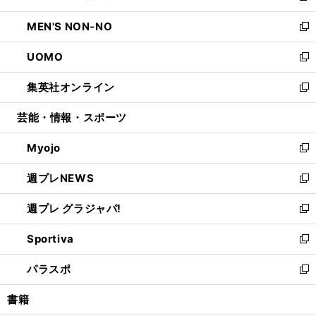
開
ウ
ン
ウ
し
MEN'S NON-NO
く
で
ド
ィ
い
新
開
ウ
ン
ウ
し
UOMO
く
で
ド
ィ
い
新
開
ウ
ン
ウ
し
集英社オンライン
く
で
ド
ィ
い
新
開
ウ
ン
ウ
し
芸能・情報・スポーツ
く
で
ド
ィ
い
開
ウ
ン
ウ
Myojo
く
で
ド
ィ
新
開
ウ
ン
し
週プレNEWS
く
で
ド
い
新
開
ウ
ウ
し
週プレ グラジャパ!
く
で
ィ
い
新
開
ン
ウ
し
Sportiva
く
ド
ィ
い
新
ウ
ン
ウ
し
パラスポ
で
ド
ィ
い
新
開
ウ
ン
ウ
し
書籍
く
で
ド
ィ
い
開
ウ
ン