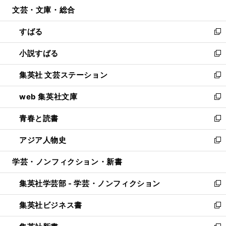
ウ
文芸・文庫・総合
く
で
ド
ィ
開
ウ
ン
すばる
く
で
ド
新
開
ウ
し
小説すばる
く
で
い
新
開
ウ
し
集英社 文芸ステーション
く
ィ
い
新
ン
ウ
し
web 集英社文庫
ド
ィ
い
新
ウ
ン
ウ
し
青春と読書
で
ド
ィ
い
新
開
ウ
ン
ウ
し
アジア人物史
く
で
ド
ィ
い
新
開
ウ
ン
ウ
し
学芸・ノンフィクション・新書
く
で
ド
ィ
い
開
ウ
ン
ウ
集英社学芸部 - 学芸・ノンフィクション
く
で
ド
ィ
新
開
ウ
ン
し
集英社ビジネス書
く
で
ド
い
新
開
ウ
ウ
し