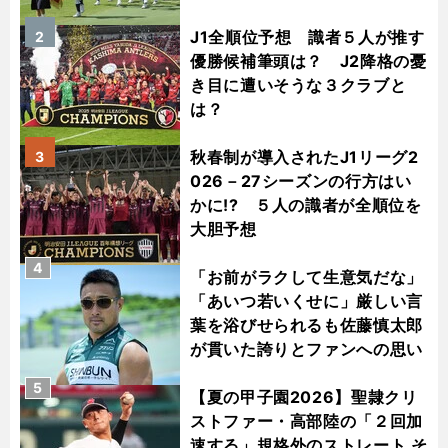
J1全順位予想 識者５人が推す
2
優勝候補筆頭は？ J2降格の憂
き目に遭いそうな３クラブと
は？
秋春制が導入されたJ1リーグ2
3
026－27シーズンの行方はい
かに!? ５人の識者が全順位を
大胆予想
4
「お前がラクして生意気だな」
「あいつ若いくせに」厳しい言
葉を浴びせられるも佐藤慎太郎
が貫いた誇りとファンへの思い
5
【夏の甲子園2026】聖隷クリ
ストファー・高部陸の「２回加
速する」規格外のストレート そ