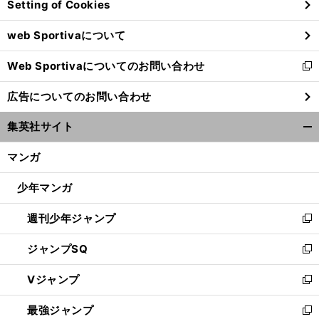
Setting of Cookies
ド
ウ
web Sportivaについて
で
開
Web Sportivaについてのお問い合わせ
く
新
し
広告についてのお問い合わせ
い
ウ
集英社サイト
ィ
開
ン
く/
マンガ
ド
閉
ウ
じ
少年マンガ
で
る
開
週刊少年ジャンプ
く
新
し
ジャンプSQ
い
新
ウ
し
Vジャンプ
ィ
い
新
ン
ウ
し
最強ジャンプ
ド
ィ
い
新