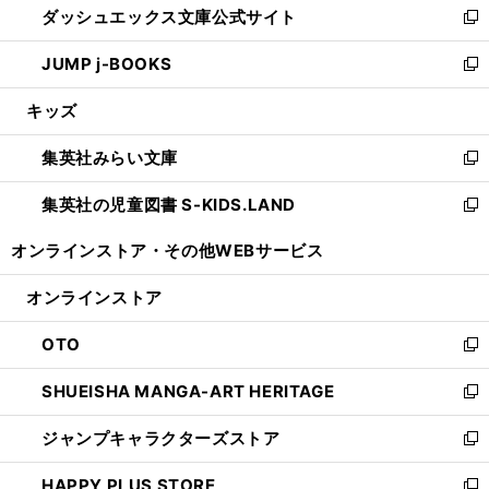
ダッシュエックス文庫公式サイト
く
ド
ィ
い
新
ウ
ン
ウ
し
JUMP j-BOOKS
で
ド
ィ
い
新
開
ウ
ン
ウ
し
キッズ
く
で
ド
ィ
い
開
ウ
ン
ウ
集英社みらい文庫
く
で
ド
ィ
新
開
ウ
ン
し
集英社の児童図書 S-KIDS.LAND
く
で
ド
い
新
開
ウ
ウ
し
オンラインストア・
その他WEBサービス
く
で
ィ
い
開
ン
ウ
オンラインストア
く
ド
ィ
ウ
ン
OTO
で
ド
新
開
ウ
し
SHUEISHA MANGA-ART HERITAGE
く
で
い
新
開
ウ
し
ジャンプキャラクターズストア
く
ィ
い
新
ン
ウ
し
HAPPY PLUS STORE
ド
ィ
い