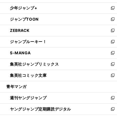
ウ
ン
ウ
し
少年ジャンプ+
で
ド
ィ
い
新
開
ウ
ン
ウ
し
ジャンプTOON
く
で
ド
ィ
い
新
開
ウ
ン
ウ
し
ZEBRACK
く
で
ド
ィ
い
新
開
ウ
ン
ウ
し
ジャンプルーキー！
く
で
ド
ィ
い
新
開
ウ
ン
ウ
し
S-MANGA
く
で
ド
ィ
い
新
開
ウ
ン
ウ
し
集英社ジャンプリミックス
く
で
ド
ィ
い
新
開
ウ
ン
ウ
し
集英社コミック文庫
く
で
ド
ィ
い
新
開
ウ
ン
ウ
し
青年マンガ
く
で
ド
ィ
い
開
ウ
ン
ウ
週刊ヤングジャンプ
く
で
ド
ィ
新
開
ウ
ン
し
ヤングジャンプ定期購読デジタル
く
で
ド
い
新
開
ウ
ウ
し