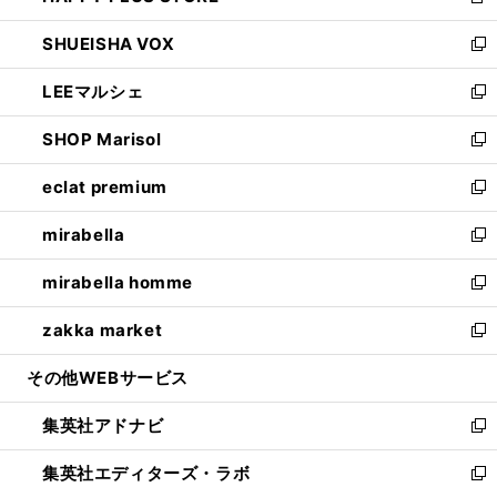
新
ウ
ン
ウ
し
SHUEISHA VOX
で
ド
ィ
い
新
開
ウ
ン
ウ
し
LEEマルシェ
く
で
ド
ィ
い
新
開
ウ
ン
ウ
し
SHOP Marisol
く
で
ド
ィ
い
新
開
ウ
ン
ウ
し
eclat premium
く
で
ド
ィ
い
新
開
ウ
ン
ウ
し
mirabella
く
で
ド
ィ
い
新
開
ウ
ン
ウ
し
mirabella homme
く
で
ド
ィ
い
新
開
ウ
ン
ウ
し
zakka market
く
で
ド
ィ
い
新
開
ウ
ン
ウ
し
その他WEBサービス
く
で
ド
ィ
い
開
ウ
ン
ウ
集英社アドナビ
く
で
ド
ィ
新
開
ウ
ン
し
集英社エディターズ・ラボ
く
で
ド
い
新
開