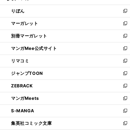
開
ウ
ン
ウ
りぼん
く
で
ド
ィ
新
開
ウ
ン
し
マーガレット
く
で
ド
い
新
開
ウ
ウ
し
別冊マーガレット
く
で
ィ
い
新
開
ン
ウ
し
マンガMee公式サイト
く
ド
ィ
い
新
ウ
ン
ウ
し
リマコミ
で
ド
ィ
い
新
開
ウ
ン
ウ
し
ジャンプTOON
く
で
ド
ィ
い
新
開
ウ
ン
ウ
し
ZEBRACK
く
で
ド
ィ
い
新
開
ウ
ン
ウ
し
マンガMeets
く
で
ド
ィ
い
新
開
ウ
ン
ウ
し
S-MANGA
く
で
ド
ィ
い
新
開
ウ
ン
ウ
し
集英社コミック文庫
く
で
ド
ィ
い
新
開
ウ
ン