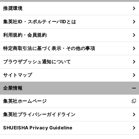
く/
推奨環境
閉
じ
集英社ID・スポルティーバIDとは
る
利用規約・会員規約
特定商取引法に基づく表示・その他の事項
ブラウザプッシュ通知について
サイトマップ
企業情報
開
く/
集英社ホームページ
新
閉
し
じ
集英社プライバシーガイドライン
い
る
ウ
SHUEISHA Privacy Guideline
ィ
ン