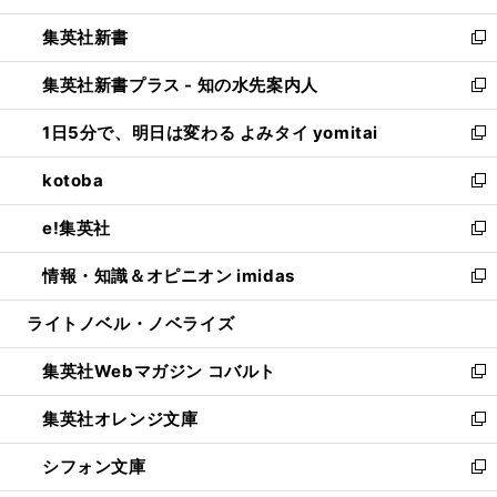
開
ウ
ウ
し
集英社新書
く
で
ィ
い
新
開
ン
ウ
し
集英社新書プラス - 知の水先案内人
く
ド
ィ
い
新
ウ
ン
ウ
し
1日5分で、明日は変わる よみタイ yomitai
で
ド
ィ
い
新
開
ウ
ン
ウ
し
kotoba
く
で
ド
ィ
い
新
開
ウ
ン
ウ
し
e!集英社
く
で
ド
ィ
い
新
開
ウ
ン
ウ
し
情報・知識＆オピニオン imidas
く
で
ド
ィ
い
新
開
ウ
ン
ウ
し
ライトノベル・ノベライズ
く
で
ド
ィ
い
開
ウ
ン
ウ
集英社Webマガジン コバルト
く
で
ド
ィ
新
開
ウ
ン
し
集英社オレンジ文庫
く
で
ド
い
新
開
ウ
ウ
し
シフォン文庫
く
で
ィ
い
新
開
ン
ウ
し