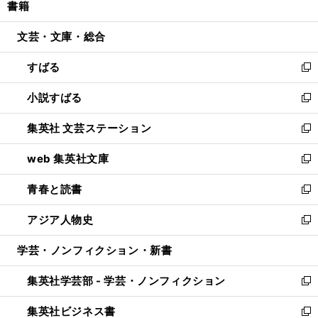
書籍
く
で
ド
ィ
い
開
ウ
ン
ウ
文芸・文庫・総合
く
で
ド
ィ
開
ウ
ン
すばる
く
で
ド
新
開
ウ
し
小説すばる
く
で
い
新
開
ウ
し
集英社 文芸ステーション
く
ィ
い
新
ン
ウ
し
web 集英社文庫
ド
ィ
い
新
ウ
ン
ウ
し
青春と読書
で
ド
ィ
い
新
開
ウ
ン
ウ
し
アジア人物史
く
で
ド
ィ
い
新
開
ウ
ン
ウ
し
学芸・ノンフィクション・新書
く
で
ド
ィ
い
開
ウ
ン
ウ
集英社学芸部 - 学芸・ノンフィクション
く
で
ド
ィ
新
開
ウ
ン
し
集英社ビジネス書
く
で
ド
い
新