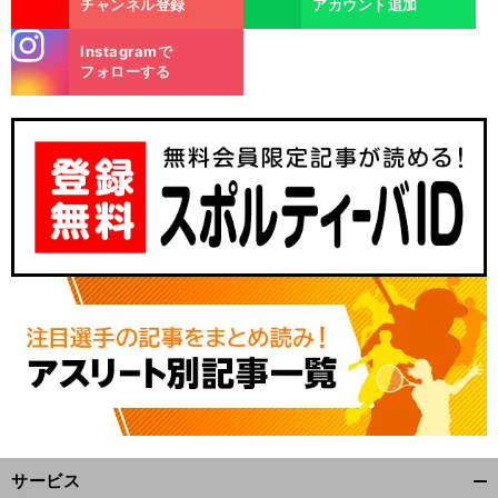
チャンネル登録
アカウント追加
stagra
Instagramで
m
フォローする
サービス
開