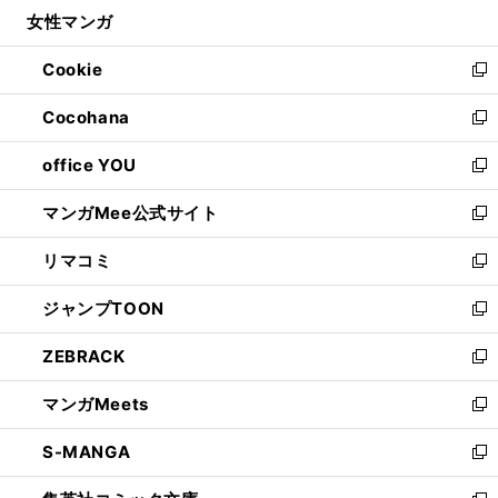
ウ
し
女性マンガ
く
で
ド
ィ
い
開
ウ
ン
ウ
Cookie
く
で
ド
ィ
新
開
ウ
ン
し
Cocohana
く
で
ド
い
新
開
ウ
ウ
し
office YOU
く
で
ィ
い
新
開
ン
ウ
し
マンガMee公式サイト
く
ド
ィ
い
新
ウ
ン
ウ
し
リマコミ
で
ド
ィ
い
新
開
ウ
ン
ウ
し
ジャンプTOON
く
で
ド
ィ
い
新
開
ウ
ン
ウ
し
ZEBRACK
く
で
ド
ィ
い
新
開
ウ
ン
ウ
し
マンガMeets
く
で
ド
ィ
い
新
開
ウ
ン
ウ
し
S-MANGA
く
で
ド
ィ
い
新
開
ウ
ン
ウ
し