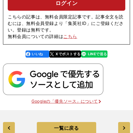
ログイン
こちらの記事は、無料会員限定記事です。記事全文を読
むには、無料会員登録より「集英社ID」にご登録くださ
い。登録は無料です。
無料会員についての詳細は
こちら
いいね
Xでポストする
LINEで送る
line
faceboo
x
k
Googleの「優先ソース」について
一覧に戻る