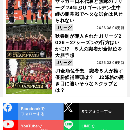
サッカー日本代表と無縁のＪリ
ーグ 24年ぶりゴールデン生中
継の開幕戦でヘタな試合は見せ
られない
Jリーグ
2026.08.06更新
秋春制が導入されたJ1リーグ2
026－27シーズンの行方はい
かに!? ５人の識者が全順位を
大胆予想
Jリーグ
2026.08.06更新
J1全順位予想 識者５人が推す
優勝候補筆頭は？ J2降格の憂
き目に遭いそうな３クラブと
は？
cebo
X
Facebookで
Xでフォローする
ok
フォローする
uTube
LINE
YouTubeで
LINEで