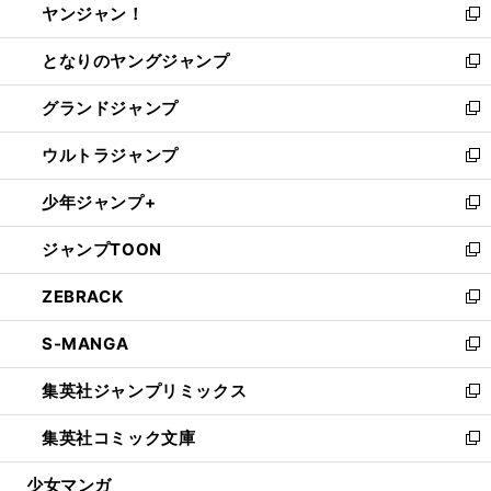
ヤンジャン！
く
で
ィ
い
新
開
ン
ウ
し
となりのヤングジャンプ
く
ド
ィ
い
新
ウ
ン
ウ
し
グランドジャンプ
で
ド
ィ
い
新
開
ウ
ン
ウ
し
ウルトラジャンプ
く
で
ド
ィ
い
新
開
ウ
ン
ウ
し
少年ジャンプ+
く
で
ド
ィ
い
新
開
ウ
ン
ウ
し
ジャンプTOON
く
で
ド
ィ
い
新
開
ウ
ン
ウ
し
ZEBRACK
く
で
ド
ィ
い
新
開
ウ
ン
ウ
し
S-MANGA
く
で
ド
ィ
い
新
開
ウ
ン
ウ
し
集英社ジャンプリミックス
く
で
ド
ィ
い
新
開
ウ
ン
ウ
し
集英社コミック文庫
く
で
ド
ィ
い
新
開
ウ
ン
ウ
し
少女マンガ
く
で
ド
ィ
い