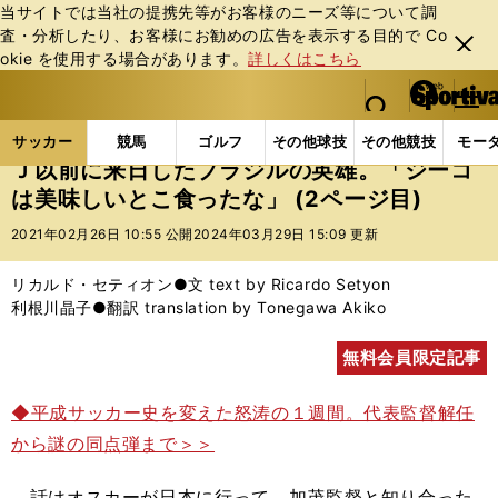
当サイトでは当社の提携先等がお客様のニーズ等について調
査・分析したり、お客様にお勧めの広告を表⽰する⽬的で Co
閉じ
okie を使⽤する場合があります。
詳しくはこちら
る
マイペ
web Sportiva (webスポルティーバ)
検索
メニュ
we
ー
サッカーの記事一覧
Jリーグ他
Jリーグ
Ｊ以前
b
ジ
サッカー
競馬
ゴルフ
その他球技
その他競技
モー
ス
Ｊ以前に来日したブラジルの英雄。「ジーコ
ポ
は美味しいとこ食ったな」 (2ページ目)
ル
テ
2021年02月26日 10:55 公開
2024年03月29日 15:09 更新
ィ
ー
リカルド・セティオン●文 text by Ricardo Setyon
バ
利根川晶子●翻訳 translation by Tonegawa Akiko
無料会員限定記事
◆平成サッカー史を変えた怒涛の１週間。代表監督解任
から謎の同点弾まで＞＞
話はオスカーが日本に行って、加茂監督と知り合った