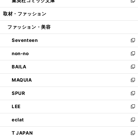
集英社コミック文庫
く
で
ド
ィ
い
新
開
ウ
ン
ウ
し
取材・ファッション
く
で
ド
ィ
い
開
ウ
ン
ウ
ファッション・美容
く
で
ド
ィ
開
ウ
ン
Seventeen
く
で
ド
新
開
ウ
し
non-no
く
で
い
新
開
ウ
し
BAILA
く
ィ
い
新
ン
ウ
し
MAQUIA
ド
ィ
い
新
ウ
ン
ウ
し
SPUR
で
ド
ィ
い
新
開
ウ
ン
ウ
し
LEE
く
で
ド
ィ
い
新
開
ウ
ン
ウ
し
eclat
く
で
ド
ィ
い
新
開
ウ
ン
ウ
し
T JAPAN
く
で
ド
ィ
い
新