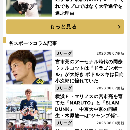
れでもプロではなく大学進学を
選ぶ理由
もっと見る
各スポーツコラム記事
Jリーグ
2026.08.07更新
宮市亮のアーセナル時代の同僚
ウォルコットは『ドラゴンボー
ル』が大好き ポドルスキは日向
小次郎に憧れていた
Jリーグ
2026.08.07更新
横浜Ｆ・マリノスの宮市亮を育
てた『NARUTO』と『SLAM
DUNK』 中京大中京の同級
生・木原龍一は"ジャンプ係"だ
った
Jリーグ
2026.08.06更新