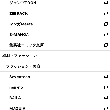
ジャンプTOON
く
で
ド
ィ
い
新
開
ウ
ン
ウ
し
ZEBRACK
く
で
ド
ィ
い
新
開
ウ
ン
ウ
し
マンガMeets
く
で
ド
ィ
い
新
開
ウ
ン
ウ
し
S-MANGA
く
で
ド
ィ
い
新
開
ウ
ン
ウ
し
集英社コミック文庫
く
で
ド
ィ
い
新
開
ウ
ン
ウ
し
取材・ファッション
く
で
ド
ィ
い
開
ウ
ン
ウ
ファッション・美容
く
で
ド
ィ
開
ウ
ン
Seventeen
く
で
ド
新
開
ウ
し
non-no
く
で
い
新
開
ウ
し
BAILA
く
ィ
い
新
ン
ウ
し
MAQUIA
ド
ィ
い
新