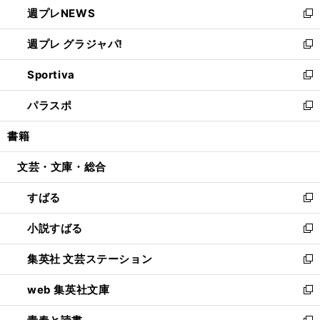
し
週プレNEWS
く
で
ド
い
新
開
ウ
ウ
し
週プレ グラジャパ!
く
で
ィ
い
新
開
ン
ウ
し
Sportiva
く
ド
ィ
い
新
ウ
ン
ウ
し
パラスポ
で
ド
ィ
い
新
開
ウ
ン
ウ
し
書籍
く
で
ド
ィ
い
開
ウ
ン
ウ
文芸・文庫・総合
く
で
ド
ィ
開
ウ
ン
すばる
く
で
ド
新
開
ウ
し
小説すばる
く
で
い
新
開
ウ
し
集英社 文芸ステーション
く
ィ
い
新
ン
ウ
し
web 集英社文庫
ド
ィ
い
新
ウ
ン
ウ
し