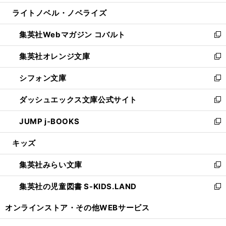
開
ウ
ン
ウ
し
ライトノベル・ノベライズ
く
で
ド
ィ
い
開
ウ
ン
ウ
集英社Webマガジン コバルト
く
で
ド
ィ
新
開
ウ
ン
し
集英社オレンジ文庫
く
で
ド
い
新
開
ウ
ウ
し
シフォン文庫
く
で
ィ
い
新
開
ン
ウ
し
ダッシュエックス文庫公式サイト
く
ド
ィ
い
新
ウ
ン
ウ
し
JUMP j-BOOKS
で
ド
ィ
い
新
開
ウ
ン
ウ
し
キッズ
く
で
ド
ィ
い
開
ウ
ン
ウ
集英社みらい文庫
く
で
ド
ィ
新
開
ウ
ン
し
集英社の児童図書 S-KIDS.LAND
く
で
ド
い
新
開
ウ
ウ
し
オンラインストア・
その他WEBサービス
く
で
ィ
い
開
ン
ウ