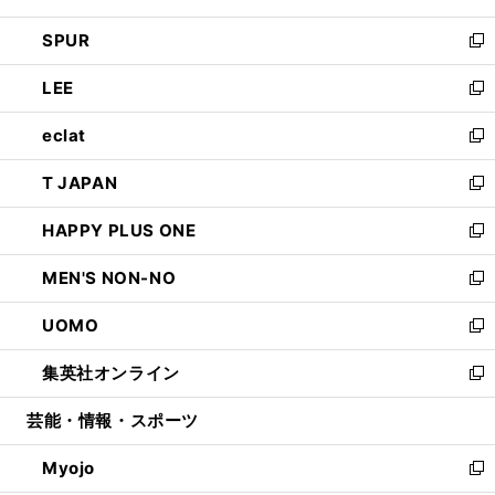
ウ
ン
ウ
し
SPUR
で
ド
ィ
い
新
開
ウ
ン
ウ
し
LEE
く
で
ド
ィ
い
新
開
ウ
ン
ウ
し
eclat
く
で
ド
ィ
い
新
開
ウ
ン
ウ
し
T JAPAN
く
で
ド
ィ
い
新
開
ウ
ン
ウ
し
HAPPY PLUS ONE
く
で
ド
ィ
い
新
開
ウ
ン
ウ
し
MEN'S NON-NO
く
で
ド
ィ
い
新
開
ウ
ン
ウ
し
UOMO
く
で
ド
ィ
い
新
開
ウ
ン
ウ
し
集英社オンライン
く
で
ド
ィ
い
新
開
ウ
ン
ウ
し
芸能・情報・スポーツ
く
で
ド
ィ
い
開
ウ
ン
ウ
Myojo
く
で
ド
ィ
新
開
ウ
ン