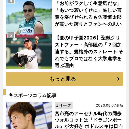
4
「お前がラクして生意気だな」
「あいつ若いくせに」厳しい言
葉を浴びせられるも佐藤慎太郎
が貫いた誇りとファンへの思い
5
【夏の甲子園2026】聖隷クリ
ストファー・高部陸の「２回加
速する」規格外のストレート そ
れでもプロではなく大学進学を
選ぶ理由
もっと見る
各スポーツコラム記事
Jリーグ
2026.08.07更新
宮市亮のアーセナル時代の同僚
ウォルコットは『ドラゴンボー
ル』が大好き ポドルスキは日向