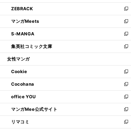
開
ウ
ン
ウ
し
ZEBRACK
く
で
ド
ィ
い
新
開
ウ
ン
ウ
し
マンガMeets
く
で
ド
ィ
い
新
開
ウ
ン
ウ
し
S-MANGA
く
で
ド
ィ
い
新
開
ウ
ン
ウ
し
集英社コミック文庫
く
で
ド
ィ
い
新
開
ウ
ン
ウ
し
女性マンガ
く
で
ド
ィ
い
開
ウ
ン
ウ
Cookie
く
で
ド
ィ
新
開
ウ
ン
し
Cocohana
く
で
ド
い
新
開
ウ
ウ
し
office YOU
く
で
ィ
い
新
開
ン
ウ
し
マンガMee公式サイト
く
ド
ィ
い
新
ウ
ン
ウ
し
リマコミ
で
ド
ィ
い
新
開
ウ
ン
ウ
し