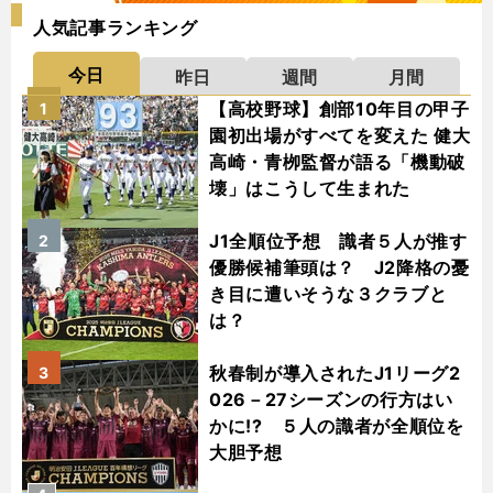
人気記事ランキング
今日
昨日
週間
月間
【高校野球】創部10年目の甲子
1
園初出場がすべてを変えた 健大
高崎・青栁監督が語る「機動破
壊」はこうして生まれた
J1全順位予想 識者５人が推す
2
優勝候補筆頭は？ J2降格の憂
き目に遭いそうな３クラブと
は？
秋春制が導入されたJ1リーグ2
3
026－27シーズンの行方はい
かに!? ５人の識者が全順位を
大胆予想