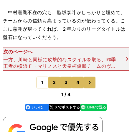
中村憲剛不在の穴も、脇坂泰斗がしっかりと埋めて、
チームからの信頼も高まっているのが伝わってくる。こ
こに憲剛が戻ってくれば、２年ぶりのリーグタイトルは
盤石になっていくだろう。
次のページへ
一方、川崎と同様に攻撃的なスタイルを取る、昨季
王者の横浜Ｆ・マリノスと天皇杯優勝チームのヴィ
ッセル神戸。この２チームは、カウンタースタイル
の相手チームの狙いどおりにやられている試合が多
次
1
2
3
4
のページへ
い。 横浜FMは
1 / 4
いいね
Xでポストする
LINEで送る
line
faceboo
x
k