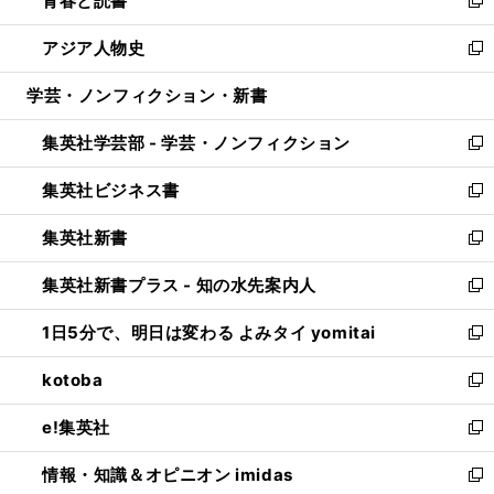
青春と読書
で
ド
ィ
い
新
開
ウ
ン
ウ
し
アジア人物史
く
で
ド
ィ
い
新
開
ウ
ン
ウ
し
学芸・ノンフィクション・新書
く
で
ド
ィ
い
開
ウ
ン
ウ
集英社学芸部 - 学芸・ノンフィクション
く
で
ド
ィ
新
開
ウ
ン
し
集英社ビジネス書
く
で
ド
い
新
開
ウ
ウ
し
集英社新書
く
で
ィ
い
新
開
ン
ウ
し
集英社新書プラス - 知の水先案内人
く
ド
ィ
い
新
ウ
ン
ウ
し
1日5分で、明日は変わる よみタイ yomitai
で
ド
ィ
い
新
開
ウ
ン
ウ
し
kotoba
く
で
ド
ィ
い
新
開
ウ
ン
ウ
し
e!集英社
く
で
ド
ィ
い
新
開
ウ
ン
ウ
し
情報・知識＆オピニオン imidas
く
で
ド
ィ
い
新