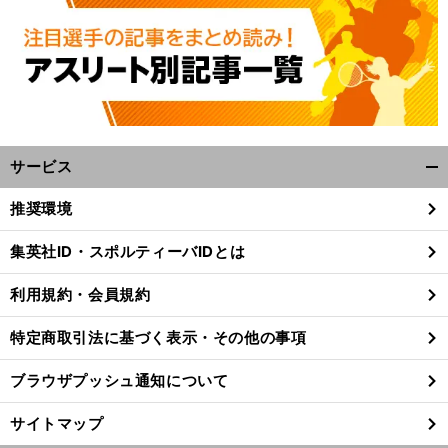
サービス
開
く/
推奨環境
閉
前
じ
島
ント力
へ
集英社ID・スポルティーバIDとは
る
利用規約・会員規約
特定商取引法に基づく表示・その他の事項
ブラウザプッシュ通知について
サイトマップ