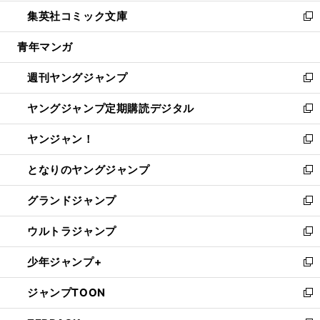
開
ウ
ン
ウ
し
集英社コミック文庫
く
で
ド
ィ
い
新
開
ウ
ン
ウ
し
青年マンガ
く
で
ド
ィ
い
開
ウ
ン
ウ
週刊ヤングジャンプ
く
で
ド
ィ
新
開
ウ
ン
し
ヤングジャンプ定期購読デジタル
く
で
ド
い
新
開
ウ
ウ
し
ヤンジャン！
く
で
ィ
い
新
開
ン
ウ
し
となりのヤングジャンプ
く
ド
ィ
い
新
ウ
ン
ウ
し
グランドジャンプ
で
ド
ィ
い
新
開
ウ
ン
ウ
し
ウルトラジャンプ
く
で
ド
ィ
い
新
開
ウ
ン
ウ
し
少年ジャンプ+
く
で
ド
ィ
い
新
開
ウ
ン
ウ
し
ジャンプTOON
く
で
ド
ィ
い
新
開
ウ
ン
ウ
し