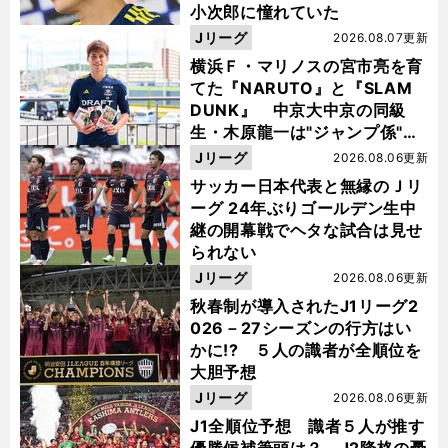
小次郎に憧れていた
Jリーグ
2026.08.07更新
横浜Ｆ・マリノスの宮市亮を育
てた『NARUTO』と『SLAM
DUNK』 中京大中京の同級
生・木原龍一は"ジャンプ係"だ
った
Jリーグ
2026.08.06更新
サッカー日本代表と無縁のＪリ
ーグ 24年ぶりゴールデン生中
継の開幕戦でヘタな試合は見せ
られない
Jリーグ
2026.08.06更新
秋春制が導入されたJ1リーグ2
026－27シーズンの行方はい
かに!? ５人の識者が全順位を
大胆予想
Jリーグ
2026.08.06更新
J1全順位予想 識者５人が推す