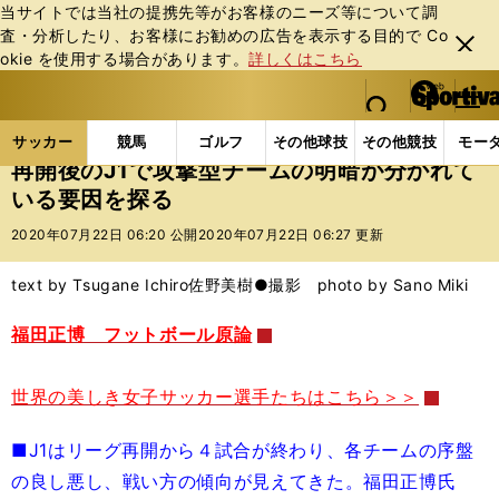
当サイトでは当社の提携先等がお客様のニーズ等について調
査・分析したり、お客様にお勧めの広告を表⽰する⽬的で Co
閉じ
okie を使⽤する場合があります。
詳しくはこちら
る
マイペ
web Sportiva (webスポルティーバ)
検索
メニュ
we
ー
サッカーの記事一覧
Jリーグ他
福田正博
再開後
b
ジ
サッカー
競馬
ゴルフ
その他球技
その他競技
モー
ス
再開後のJ1で攻撃型チームの明暗が分かれて
ポ
いる要因を探る
ル
テ
2020年07月22日 06:20 公開
2020年07月22日 06:27 更新
ィ
ー
text by Tsugane Ichiro
佐野美樹●撮影 photo by Sano Miki
バ
福田正博 フットボール原論
世界の美しき女子サッカー選手たちはこちら＞＞
■J1はリーグ再開から４試合が終わり、各チームの序盤
の良し悪し、戦い方の傾向が見えてきた。福田正博氏