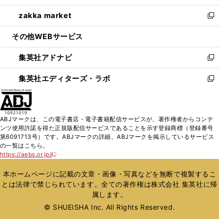
開
ウ
ン
ウ
し
zakka market
く
で
ド
ィ
い
新
開
ウ
ン
ウ
し
その他WEBサービス
く
で
ド
ィ
い
開
ウ
ン
ウ
集英社アドナビ
く
で
ド
ィ
新
開
ウ
ン
し
集英社エディターズ・ラボ
く
で
ド
い
新
開
ウ
ウ
し
く
で
ィ
い
開
ン
ウ
ABJマークは、この電子書店・電子書籍配信サービスが、著作権者からコンテ
く
ド
ィ
ンツ使用許諾を得た正規版配信サービスであることを示す登録商標（登録番号
ウ
ン
第6091713号）です。ABJマークの詳細、ABJマークを掲示しているサービス
で
ド
の一覧はこちら。
開
ウ
https://aebs.or.jp/
新
く
で
し
い
開
本ホームページに記載の文章・画像・写真などを無断で複製するこ
ウ
く
とは法律で禁じられています。全ての著作権は株式会社 集英社に帰
ィ
属します。
ン
ド
© SHUEISHA Inc. All Rights Reserved.
ウ
で