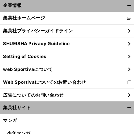
企業情報
開
く/
集英社ホームページ
新
閉
し
じ
集英社プライバシーガイドライン
い
る
ウ
SHUEISHA Privacy Guideline
ィ
ン
Setting of Cookies
ド
ウ
web Sportivaについて
で
開
Web Sportivaについてのお問い合わせ
く
新
し
広告についてのお問い合わせ
い
ウ
集英社サイト
ィ
開
ン
く/
マンガ
ド
閉
ウ
じ
少年マンガ
で