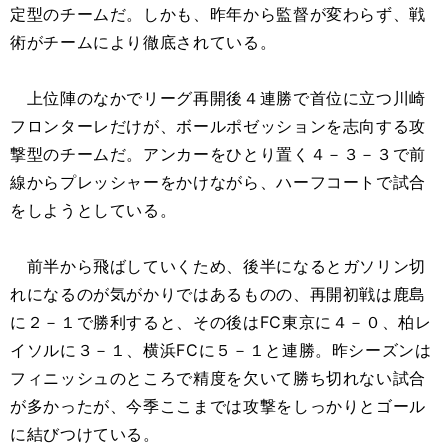
定型のチームだ。しかも、昨年から監督が変わらず、戦
術がチームにより徹底されている。
上位陣のなかでリーグ再開後４連勝で首位に立つ川崎
フロンターレだけが、ボールポゼッションを志向する攻
撃型のチームだ。アンカーをひとり置く４－３－３で前
線からプレッシャーをかけながら、ハーフコートで試合
をしようとしている。
前半から飛ばしていくため、後半になるとガソリン切
れになるのが気がかりではあるものの、再開初戦は鹿島
に２－１で勝利すると、その後はFC東京に４－０、柏レ
イソルに３－１、横浜FCに５－１と連勝。昨シーズンは
フィニッシュのところで精度を欠いて勝ち切れない試合
が多かったが、今季ここまでは攻撃をしっかりとゴール
に結びつけている。