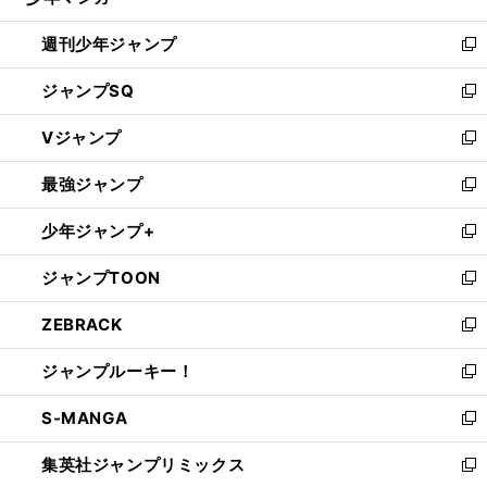
る
開
週刊少年ジャンプ
く
新
し
ジャンプSQ
い
新
ウ
し
Vジャンプ
ィ
い
新
ン
ウ
し
最強ジャンプ
ド
ィ
い
新
ウ
ン
ウ
し
少年ジャンプ+
で
ド
ィ
い
新
開
ウ
ン
ウ
し
ジャンプTOON
く
で
ド
ィ
い
新
開
ウ
ン
ウ
し
ZEBRACK
く
で
ド
ィ
い
新
開
ウ
ン
ウ
し
ジャンプルーキー！
く
で
ド
ィ
い
新
開
ウ
ン
ウ
し
S-MANGA
く
で
ド
ィ
い
新
開
ウ
ン
ウ
し
集英社ジャンプリミックス
く
で
ド
ィ
い
新