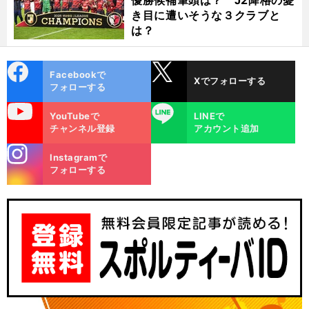
優勝候補筆頭は？ J2降格の憂
き目に遭いそうな３クラブと
は？
cebo
X
Facebookで
Xでフォローする
ok
フォローする
uTube
LINE
YouTubeで
LINEで
チャンネル登録
アカウント追加
stagra
Instagramで
m
フォローする