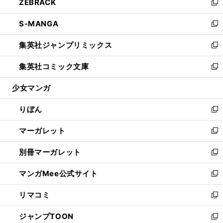
ZEBRACK
く
で
ド
ィ
い
新
開
ウ
ン
ウ
し
S-MANGA
く
で
ド
ィ
い
新
開
ウ
ン
ウ
し
集英社ジャンプリミックス
く
で
ド
ィ
い
新
開
ウ
ン
ウ
し
集英社コミック文庫
く
で
ド
ィ
い
新
開
ウ
ン
ウ
し
少女マンガ
く
で
ド
ィ
い
開
ウ
ン
ウ
りぼん
く
で
ド
ィ
新
開
ウ
ン
し
マーガレット
く
で
ド
い
新
開
ウ
ウ
し
別冊マーガレット
く
で
ィ
い
新
開
ン
ウ
し
マンガMee公式サイト
く
ド
ィ
い
新
ウ
ン
ウ
し
リマコミ
で
ド
ィ
い
新
開
ウ
ン
ウ
し
ジャンプTOON
く
で
ド
ィ
い
新