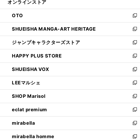
オンラインストア
く
ド
ィ
ウ
ン
OTO
で
ド
新
開
ウ
し
SHUEISHA MANGA-ART HERITAGE
く
で
い
新
開
ウ
し
ジャンプキャラクターズストア
く
ィ
い
新
ン
ウ
し
HAPPY PLUS STORE
ド
ィ
い
新
ウ
ン
ウ
し
SHUEISHA VOX
で
ド
ィ
い
新
開
ウ
ン
ウ
し
LEEマルシェ
く
で
ド
ィ
い
新
開
ウ
ン
ウ
し
SHOP Marisol
く
で
ド
ィ
い
新
開
ウ
ン
ウ
し
eclat premium
く
で
ド
ィ
い
新
開
ウ
ン
ウ
し
mirabella
く
で
ド
ィ
い
新
開
ウ
ン
ウ
し
mirabella homme
く
で
ド
ィ
い
新