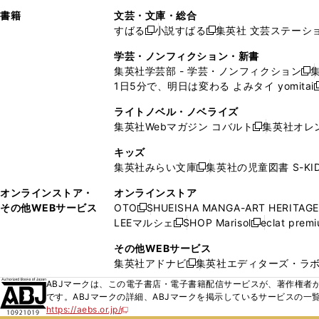
で
ウ
で
で
し
し
ン
ィ
ン
ン
ン
書籍
文芸・文庫・総合
開
で
開
開
い
い
ド
ン
ド
ド
ド
すばる
小説すばる
集英社 文芸ステーシ
く
開
く
く
新
新
ウ
ウ
ウ
ド
ウ
ウ
ウ
く
し
し
ィ
ィ
学芸・ノンフィクション・新書
で
ウ
で
で
で
い
い
ン
ン
集英社学芸部 - 学芸・ノンフィクション
開
で
開
開
開
新
ウ
ウ
ド
ド
1日5分で、明日は変わる よみタイ yomitai
く
開
く
く
く
し
新
ィ
ィ
ウ
ウ
く
い
ン
ン
ライトノベル・ノベライズ
で
で
ウ
ド
ド
集英社Webマガジン コバルト
集英社オレ
開
開
新
ィ
ウ
ウ
く
く
し
ン
キッズ
で
で
い
ド
集英社みらい文庫
集英社の児童図書 S-KID
開
開
新
ウ
ウ
く
く
し
ィ
オンラインストア・
オンラインストア
で
い
ン
その他WEBサービス
OTO
SHUEISHA MANGA-ART HERITAGE
開
新
ウ
ド
LEEマルシェ
SHOP Marisol
eclat prem
く
し
新
新
ィ
ウ
い
し
し
ン
その他WEBサービス
で
ウ
い
い
ド
集英社アドナビ
集英社エディターズ・ラ
開
新
ィ
ウ
ウ
ウ
く
し
ABJマークは、この電子書店・電子書籍配信サービスが、著作権者か
ン
ィ
ィ
で
い
です。ABJマークの詳細、ABJマークを掲示しているサービスの一
ド
ン
ン
開
https://aebs.or.jp/
ウ
新
ウ
ド
ド