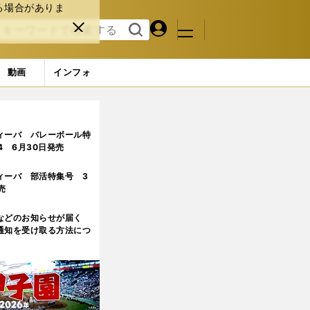
る場合がありま
マイペ
閉じ
検索
メニュ
ー
る
す
ジ
る
動画
インフォ
ページ目
ィーバ バレーボール特
.4 6月30日発売
ィーバ 部活特集号 3
売
などのお知らせが届く
通知を受け取る方法につ