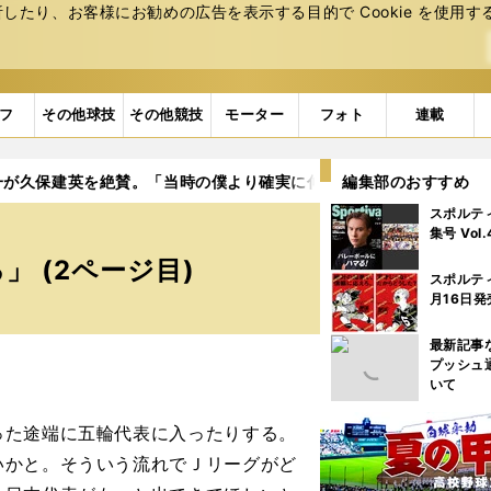
たり、お客様にお勧めの広告を表⽰する⽬的で Cookie を使⽤す
フ
その他球技
その他競技
モーター
フォト
連載
一が久保建英を絶賛。「当時の僕より確実に伸びしろがある」
編集部のおすすめ
2
スポルテ
集号 Vol
 (2ページ目)
スポルテ
月16日発
最新記事
プッシュ
いて
た途端に五輪代表に入ったりする。
いかと。そういう流れでＪリーグがど