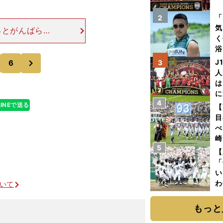
を
「
2
気
っとがんばらな
く
構いるじゃない
浴
ほうが大事。中
次
太
J
6
3
ァ
人
は
に
4
と
LINEで送る
【
目
べ
崎
5
「
【
て
「
い
わ
ついて
だ
もっと