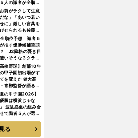
５人の識者が全順位
大胆予想
お前がラクして生意
だな」「あいつ若い
せに」厳しい言葉を
びせられるも佐藤慎
郎が貫いた誇りとフ
1全順位予想 識者５
ンへの思い
が推す優勝候補筆頭
？ J2降格の憂き目
遭いそうな３クラブ
は？
高校野球】創部10年
の甲子園初出場がす
てを変えた 健大高
・青栁監督が語る
機動破壊」はこうし
夏の甲子園2026】
生まれた
優勝は横浜じゃな
」 波乱必至の組み合
せで識者５人が選ん
優勝校はここだ！
見る