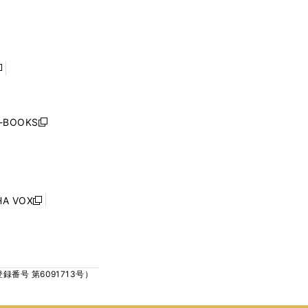
で
で
ン
ン
開
開
ド
ド
く
く
ウ
ウ
で
で
開
開
く
く
し
い
ウ
j-BOOKS
新
ィ
し
ン
い
ド
ウ
ウ
ィ
で
ン
HA VOX
開
新
ド
く
し
ウ
い
で
ウ
開
ィ
く
号 第6091713号）
ン
ド
ウ