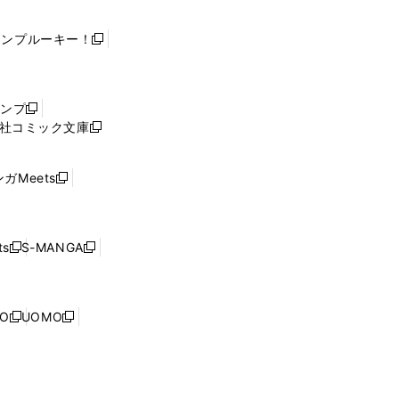
ャンプルーキー！
新
し
い
ウ
ャンプ
新
ィ
社コミック文庫
し
新
ン
い
し
ド
ウ
い
ウ
ガMeets
新
ィ
ウ
で
し
ン
ィ
開
い
ド
ン
く
ウ
ウ
ド
s
S-MANGA
新
新
ィ
で
ウ
し
し
ン
開
で
い
い
ド
く
開
ウ
ウ
ウ
NO
UOMO
く
新
新
ィ
ィ
で
し
し
ン
ン
開
い
い
ド
ド
く
ウ
ウ
ウ
ウ
ィ
ィ