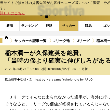
当サイトでは当社の提携先等がお客様のニーズ等について調査・分析し
web Sportiva (webスポルティーバ)
す。
詳しくはこちら
新着
ランキング
野球
サッカー
競馬
ゴル
we
サッカーの記事一覧
Jリーグ他
Jリーグ
稲本潤
b
ス
稲本潤一が久保建英を絶賛。
ポ
ル
「当時の僕より確実に伸びしろがある」
テ
2020年06月27日 06:00 公開
2020年06月27日 06:03 更新
ィ
ー
バ
原山裕平●取材・文 text by Harayama Yuhei
photo by AFLO
Ｊリーグでそんなに出られなかった選手が、海外に行っ
そうなると、Ｊリーグの価値が軽視されているんじゃな