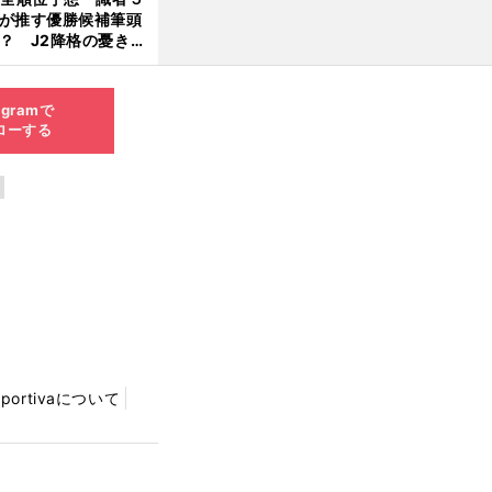
が推す優勝候補筆頭
？ J2降格の憂き目
遭いそうな３クラブ
は？
agramで
ローする
Sportivaについて