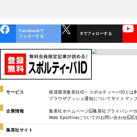
ebo
X
YouTube
Facebookで
Xでフォローする
ok
フォローする
サービス
推奨環境
集英社ID・スポルティーバIDとは
ブラウザプッシュ通知について
サイトマッ
企業情報
集英社ホームページ
集英社プライバシー
新
Web Sportivaについてのお問い合わせ
広
し
新
い
し
集英社サイト
ウ
い