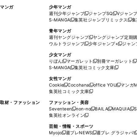
ィ
ウ
マンガ
少年マンガ
ン
ィ
週刊少年ジャンプ
ジャンプSQ
Vジャン
ド
ン
新
新
S-MANGA
集英社ジャンプリミックス
集
ウ
ド
新
し
し
新
で
ウ
し
い
い
し
青年マンガ
開
で
い
ウ
ウ
い
週刊ヤングジャンプ
ヤングジャンプ定期
新
く
開
ウ
ィ
ィ
ウ
ウルトラジャンプ
少年ジャンプ+
ジャン
新
し
新
く
ィ
ン
ン
ィ
し
い
し
ン
ド
ド
ン
少女マンガ
い
ウ
い
ド
ウ
ウ
ド
りぼん
マーガレット
別冊マーガレット
新
新
新
ウ
ィ
ウ
ウ
で
で
ウ
S-MANGA
集英社コミック文庫
し
新
し
新
ィ
ン
ィ
で
開
開
で
い
し
い
し
ン
ド
ン
女性マンガ
開
く
く
開
ウ
い
ウ
い
ド
ウ
ド
Cookie
Cocohana
office YOU
マンガM
く
く
新
新
新
ィ
ウ
ィ
ウ
ウ
で
ウ
集英社コミック文庫
し
新
し
し
ン
ィ
ン
ィ
で
開
で
い
し
い
い
ド
ン
ド
ン
取材・ファッション
ファッション・美容
開
く
開
ウ
い
ウ
ウ
ウ
ド
ウ
ド
Seventeen
non-no
BAILA
MAQUIA
S
く
く
新
新
新
新
ィ
ウ
ィ
ィ
で
ウ
で
ウ
集英社オンライン
し
新
し
し
し
ン
ィ
ン
ン
開
で
開
で
い
し
い
い
い
ド
ン
ド
ド
芸能・情報・スポーツ
く
開
く
開
ウ
い
ウ
ウ
ウ
ウ
ド
ウ
ウ
Myojo
週プレNEWS
週プレ グラジャパ!
く
く
新
新
新
ィ
ウ
ィ
ィ
ィ