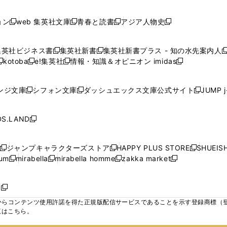
で
で
で
で
し
し
し
ン
ン
ン
ン
ン
開
開
開
開
い
い
い
ド
ド
ド
ド
ド
ョン
web 集英社文庫
青春と読書
アジア人物史
く
く
く
く
新
新
新
新
ウ
ウ
ウ
ウ
ウ
ウ
ウ
ウ
し
し
し
し
ィ
ィ
ィ
で
で
で
で
で
い
い
い
い
ン
ン
ン
集英社ビジネス書
集英社新書
集英社新書プラス - 知の水先案内人
開
開
開
開
開
新
新
新
ウ
ウ
ウ
ウ
ド
ド
ド
kotoba
e!集英社
情報・知識＆オピニオン imidas
く
く
く
く
く
新
し
新
し
新
ィ
ィ
ィ
ィ
ウ
ウ
ウ
し
し
い
し
い
し
ン
ン
ン
ン
で
で
で
い
い
ウ
い
ウ
い
ド
ド
ド
ド
ンジ文庫
シフォン文庫
ダッシュエックス文庫公式サイト
JUMP 
開
開
開
新
新
新
ウ
ウ
ィ
ウ
ィ
ウ
ウ
ウ
ウ
ウ
く
く
く
し
し
し
ィ
ィ
ン
ィ
ン
ィ
で
で
で
で
い
い
い
ン
ン
ド
ン
ド
ン
S.LAND
開
開
開
開
新
ウ
ウ
ウ
ド
ド
ウ
ド
ウ
ド
く
く
く
く
し
ィ
ィ
ィ
ウ
ウ
で
ウ
で
ウ
い
ン
ン
ン
ジャンプキャラクターズストア
HAPPY PLUS STORE
SHUEIS
で
で
開
で
開
で
新
新
新
ウ
ド
ド
ド
ium
mirabella
mirabella homme
zakka market
開
開
く
開
く
開
し
新
新
新
し
新
し
ィ
ウ
ウ
ウ
く
く
く
く
い
し
し
い
し
し
い
ン
で
で
で
ウ
い
い
ウ
い
い
ウ
ド
ボ
開
開
開
新
ィ
ウ
ウ
ィ
ウ
ウ
ィ
ウ
く
く
く
し
らコンテンツ使用許諾を得た正規版配信サービスであることを示す登録商標（登録番
ン
ィ
ィ
ン
ィ
ィ
ン
で
い
覧はこちら。
ド
ン
ン
ド
ン
ン
ド
開
ウ
ウ
ド
ド
ウ
ド
ド
ウ