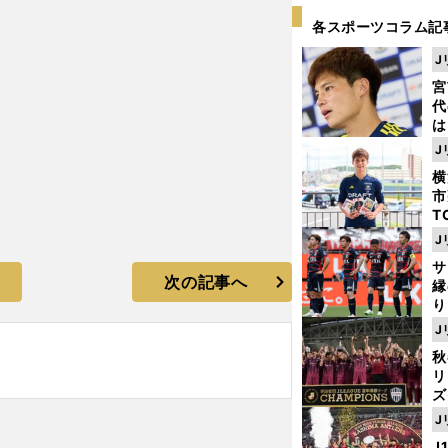
各スポーツコラム記
J
宮
代
は
が
J
日
横
た
市
T
K
J
級
サ
ャ
次の記事へ
縁
り
開
J
見
秋
リ
ズ
J
を
J