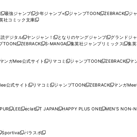
プ
最強ジャンプ
少年ジャンプ+
ジャンプTOON
ZEBRACK
ジ
新
新
新
新
新
英社コミック文庫
し
新
し
し
し
し
い
い
し
い
い
い
ウ
ウ
い
ウ
ウ
ウ
購読デジタル
ヤンジャン！
となりのヤングジャンプ
グランドジ
新
新
新
ィ
ィ
ウ
ィ
ィ
ィ
プTOON
ZEBRACK
S-MANGA
集英社ジャンプリミックス
集英
新
し
新
し
新
し
新
ン
ン
ィ
ン
ン
ン
し
い
し
い
し
い
し
ド
ド
ン
ド
ド
ド
い
ウ
い
ウ
い
ウ
い
ウ
ウ
ド
ウ
ウ
ウ
マンガMee公式サイト
リマコミ
ジャンプTOON
ZEBRACK
マン
新
新
新
新
ウ
ィ
ウ
ィ
ウ
ィ
ウ
で
で
ウ
で
で
で
し
し
し
し
し
ィ
ン
ィ
ン
ィ
ン
ィ
開
開
で
開
開
開
い
い
い
い
い
ン
ド
ン
ド
ン
ド
ン
く
く
開
く
く
く
ウ
ウ
ウ
ウ
ウ
ド
ウ
ド
ウ
ド
ウ
ド
ee公式サイト
リマコミ
ジャンプTOON
ZEBRACK
マンガMeet
く
新
新
新
新
ィ
ィ
ィ
ィ
ィ
ウ
で
ウ
で
ウ
で
ウ
し
し
し
し
ン
ン
ン
ン
ン
で
開
で
開
で
開
で
い
い
い
い
ド
ド
ド
ド
ド
開
く
開
く
開
く
開
ウ
ウ
ウ
ウ
ウ
ウ
ウ
ウ
ウ
PUR
LEE
eclat
T JAPAN
HAPPY PLUS ONE
MEN'S NON-
く
く
く
く
新
新
新
新
新
ィ
ィ
ィ
ィ
で
で
で
で
で
し
し
し
し
し
ン
ン
ン
ン
開
開
開
開
開
い
い
い
い
い
ド
ド
ド
ド
く
く
く
く
く
ウ
ウ
ウ
ウ
ウ
ウ
ウ
ウ
ウ
Sportiva
パラスポ
新
新
ィ
ィ
ィ
ィ
ィ