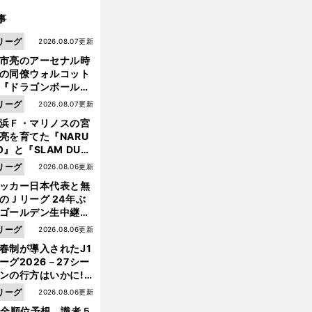
事
リーグ
2026.08.07更新
市亮のアーセナル時
の同僚ウォルコット
『ドラゴンボール』
大好き ポドルスキは
リーグ
2026.08.07更新
向小次郎に憧れてい
浜Ｆ・マリノスの宮
亮を育てた『NARU
O』と『SLAM DUN
』 中京大中京の同
リーグ
2026.08.06更新
生・木原龍一は"ジ
ッカー日本代表と無
前
ンプ係"だった
へ
のＪリーグ 24年ぶ
ゴールデン生中継の
幕戦でヘタな試合は
リーグ
2026.08.06更新
せられない
春制が導入されたJ1
ーグ2026－27シー
ンの行方はいかに!?
５人の識者が全順位
リーグ
2026.08.06更新
大胆予想
1全順位予想 識者５