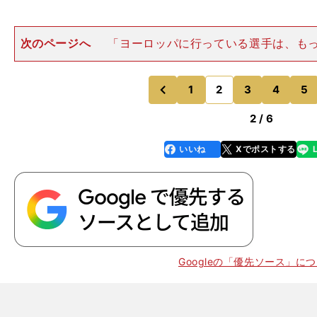
次のページへ
「ヨーロッパに行っている選手は、も
いといけない。行くだけで、試合に出られない選手も結
ですか。やっぱり、行くだけじゃなくて、行ってからの
途半端な気持ちでは、ステ
1
2
3
4
5
のページへ
のページへ
前
2 / 6
いいね
Xでポストする
line
faceboo
x
k
Googleの「優先ソース」に