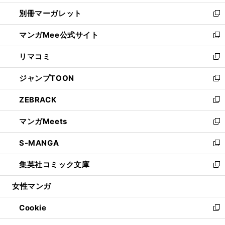
開
ウ
ウ
し
別冊マーガレット
く
で
ィ
い
新
開
ン
ウ
し
マンガMee公式サイト
く
ド
ィ
い
新
ウ
ン
ウ
し
リマコミ
で
ド
ィ
い
新
開
ウ
ン
ウ
し
ジャンプTOON
く
で
ド
ィ
い
新
開
ウ
ン
ウ
し
ZEBRACK
く
で
ド
ィ
い
新
開
ウ
ン
ウ
し
マンガMeets
く
で
ド
ィ
い
新
開
ウ
ン
ウ
し
S-MANGA
く
で
ド
ィ
い
新
開
ウ
ン
ウ
し
集英社コミック文庫
く
で
ド
ィ
い
新
開
ウ
ン
ウ
し
女性マンガ
く
で
ド
ィ
い
開
ウ
ン
ウ
Cookie
く
で
ド
ィ
新
開
ウ
ン
し