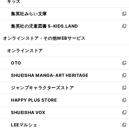
キッズ
く
で
ド
ィ
い
開
ウ
ン
ウ
集英社みらい文庫
く
で
ド
ィ
新
開
ウ
ン
し
集英社の児童図書 S-KIDS.LAND
く
で
ド
い
新
開
ウ
ウ
し
オンラインストア・
その他WEBサービス
く
で
ィ
い
開
ン
ウ
オンラインストア
く
ド
ィ
ウ
ン
OTO
で
ド
新
開
ウ
し
SHUEISHA MANGA-ART HERITAGE
く
で
い
新
開
ウ
し
ジャンプキャラクターズストア
く
ィ
い
新
ン
ウ
し
HAPPY PLUS STORE
ド
ィ
い
新
ウ
ン
ウ
し
SHUEISHA VOX
で
ド
ィ
い
新
開
ウ
ン
ウ
し
LEEマルシェ
く
で
ド
ィ
い
新