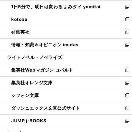
ウ
ン
ウ
し
1日5分で、明日は変わる よみタイ yomitai
で
ド
ィ
い
新
開
ウ
ン
ウ
し
kotoba
く
で
ド
ィ
い
新
開
ウ
ン
ウ
し
e!集英社
く
で
ド
ィ
い
新
開
ウ
ン
ウ
し
情報・知識＆オピニオン imidas
く
で
ド
ィ
い
新
開
ウ
ン
ウ
し
ライトノベル・ノベライズ
く
で
ド
ィ
い
開
ウ
ン
ウ
集英社Webマガジン コバルト
く
で
ド
ィ
新
開
ウ
ン
し
集英社オレンジ文庫
く
で
ド
い
新
開
ウ
ウ
し
シフォン文庫
く
で
ィ
い
新
開
ン
ウ
し
ダッシュエックス文庫公式サイト
く
ド
ィ
い
新
ウ
ン
ウ
し
JUMP j-BOOKS
で
ド
ィ
い
新
開
ウ
ン
ウ
し