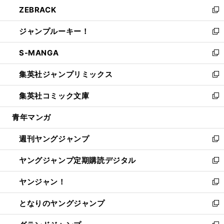
ウ
し
ZEBRACK
く
で
ド
ィ
い
新
開
ウ
ン
ウ
し
ジャンプルーキー！
く
で
ド
ィ
い
新
開
ウ
ン
ウ
し
S-MANGA
く
で
ド
ィ
い
新
開
ウ
ン
ウ
し
集英社ジャンプリミックス
く
で
ド
ィ
い
新
開
ウ
ン
ウ
し
集英社コミック文庫
く
で
ド
ィ
い
新
開
ウ
ン
ウ
し
青年マンガ
く
で
ド
ィ
い
開
ウ
ン
ウ
週刊ヤングジャンプ
く
で
ド
ィ
新
開
ウ
ン
し
ヤングジャンプ定期購読デジタル
く
で
ド
い
新
開
ウ
ウ
し
ヤンジャン！
く
で
ィ
い
新
開
ン
ウ
し
となりのヤングジャンプ
く
ド
ィ
い
新
ウ
ン
ウ
し