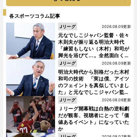
各スポーツコラム記事
Jリーグ
2026.08.09更新
元なでしこジャパン監督・佐々
木則夫が振り返る明治大時代
「練習もしない（木村）和司が
脚光を浴びて...。全然面白くな
い４年間でした」
Jリーグ
2026.08.09更新
明治大時代から別格だった木村
和司の技術 「実は僕、アイツ
のフェイントを真似していまし
た」と元なでしこジャパン監
督・佐々木則夫
Jリーグ
2026.08.08更新
Ｊリーグ開幕戦は白熱の逆転劇
だが観客、視聴者にとって「価
値あるイベント」になっていた
か
Jリーグ
2026.08.07更新