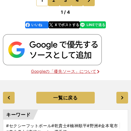
1
2
3
4
のページへ
である。彼を知る誰
1 / 4
いいね
Xでポストする
LINEで送る
line
faceboo
x
k
Googleの「優先ソース」について
一覧に戻る
キーワード
#セクシーフットボール
#乾貴士
#楠神順平
#野洲
#金本竜市