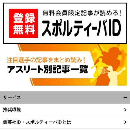
。
前
へ
サービス
開
く/
推奨環境
閉
じ
集英社ID・スポルティーバIDとは
る