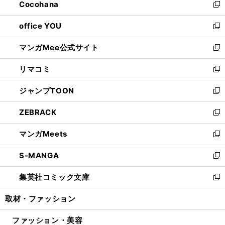
Cocohana
く
で
ド
い
新
開
ウ
ウ
し
office YOU
く
で
ィ
い
新
開
ン
ウ
し
マンガMee公式サイト
く
ド
ィ
い
新
ウ
ン
ウ
し
リマコミ
で
ド
ィ
い
新
開
ウ
ン
ウ
し
ジャンプTOON
く
で
ド
ィ
い
新
開
ウ
ン
ウ
し
ZEBRACK
く
で
ド
ィ
い
新
開
ウ
ン
ウ
し
マンガMeets
く
で
ド
ィ
い
新
開
ウ
ン
ウ
し
S-MANGA
く
で
ド
ィ
い
新
開
ウ
ン
ウ
し
集英社コミック文庫
く
で
ド
ィ
い
新
開
ウ
ン
ウ
し
取材・ファッション
く
で
ド
ィ
い
開
ウ
ン
ウ
ファッション・美容
く
で
ド
ィ