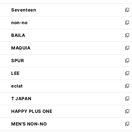
開
ウ
ン
Seventeen
く
で
ド
新
開
ウ
し
non-no
く
で
い
新
開
ウ
し
BAILA
く
ィ
い
新
ン
ウ
し
MAQUIA
ド
ィ
い
新
ウ
ン
ウ
し
SPUR
で
ド
ィ
い
新
開
ウ
ン
ウ
し
LEE
く
で
ド
ィ
い
新
開
ウ
ン
ウ
し
eclat
く
で
ド
ィ
い
新
開
ウ
ン
ウ
し
T JAPAN
く
で
ド
ィ
い
新
開
ウ
ン
ウ
し
HAPPY PLUS ONE
く
で
ド
ィ
い
新
開
ウ
ン
ウ
し
MEN'S NON-NO
く
で
ド
ィ
い
新
開
ウ
ン
ウ
し