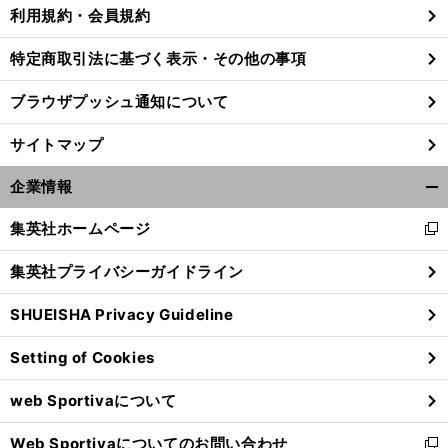
利用規約・会員規約
特定商取引法に基づく表示・その他の事項
ブラウザプッシュ通知について
サイトマップ
企業情報
開
く/
集英社ホームページ
新
閉
し
じ
集英社プライバシーガイドライン
い
る
ウ
SHUEISHA Privacy Guideline
ィ
ン
Setting of Cookies
ド
ウ
web Sportivaについて
で
開
Web Sportivaについてのお問い合わせ
く
新