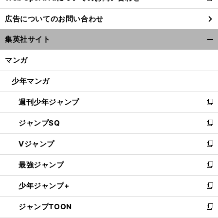
し
広告についてのお問い合わせ
い
ウ
集英社サイト
ィ
開
ン
く/
マンガ
ド
閉
ウ
じ
少年マンガ
で
る
開
週刊少年ジャンプ
く
新
し
ジャンプSQ
い
新
ウ
し
Vジャンプ
ィ
い
新
ン
ウ
し
最強ジャンプ
ド
ィ
い
新
ウ
ン
ウ
し
少年ジャンプ+
で
ド
ィ
い
新
開
ウ
ン
ウ
し
ジャンプTOON
く
で
ド
ィ
い
新
開
ウ
ン