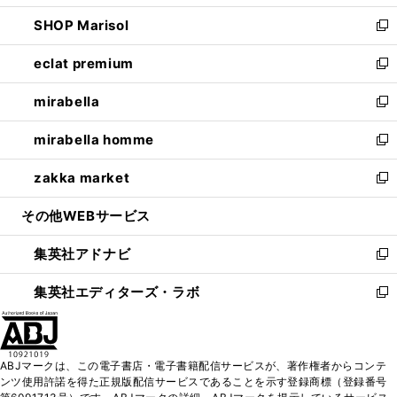
開
ウ
ン
ウ
し
SHOP Marisol
く
で
ド
ィ
い
新
開
ウ
ン
ウ
し
eclat premium
く
で
ド
ィ
い
新
開
ウ
ン
ウ
し
mirabella
く
で
ド
ィ
い
新
開
ウ
ン
ウ
し
mirabella homme
く
で
ド
ィ
い
新
開
ウ
ン
ウ
し
zakka market
く
で
ド
ィ
い
新
開
ウ
ン
ウ
し
その他WEBサービス
く
で
ド
ィ
い
開
ウ
ン
ウ
集英社アドナビ
く
で
ド
ィ
新
開
ウ
ン
し
集英社エディターズ・ラボ
く
で
ド
い
新
開
ウ
ウ
し
く
で
ィ
い
開
ン
ウ
ABJマークは、この電子書店・電子書籍配信サービスが、著作権者からコンテ
く
ド
ィ
ンツ使用許諾を得た正規版配信サービスであることを示す登録商標（登録番号
ウ
ン