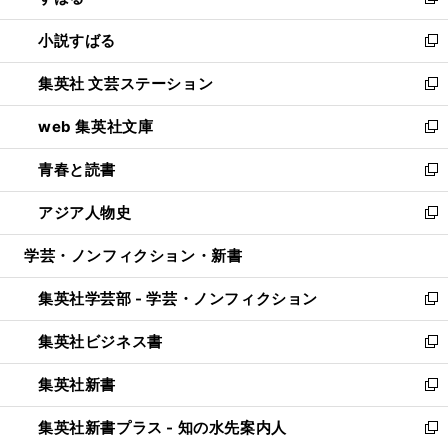
新
開
ウ
し
小説すばる
く
で
い
新
開
ウ
し
集英社 文芸ステーション
く
ィ
い
新
ン
ウ
し
web 集英社文庫
ド
ィ
い
新
ウ
ン
ウ
し
青春と読書
で
ド
ィ
い
新
開
ウ
ン
ウ
し
アジア人物史
く
で
ド
ィ
い
新
開
ウ
ン
ウ
し
学芸・ノンフィクション・新書
く
で
ド
ィ
い
開
ウ
ン
ウ
集英社学芸部 - 学芸・ノンフィクション
く
で
ド
ィ
新
開
ウ
ン
し
集英社ビジネス書
く
で
ド
い
新
開
ウ
ウ
し
集英社新書
く
で
ィ
い
新
開
ン
ウ
し
集英社新書プラス - 知の水先案内人
く
ド
ィ
い
新