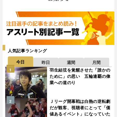
人気記事ランキング
今日
昨日
週間
月間
羽生結弦を覚醒させた「誰かの
1
ために」の思い 五輪連覇の偉
業への道のり
Ｊリーグ開幕戦は白熱の逆転劇
2
だが観客、視聴者にとって「価
値あるイベント」になっていた