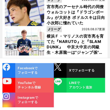
宮市亮のアーセナル時代の同僚
ウォルコットは『ドラゴンボー
ル』が大好き ポドルスキは日向
小次郎に憧れていた
Jリーグ
2026.08.07更新
横浜Ｆ・マリノスの宮市亮を育
てた『NARUTO』と『SLAM
DUNK』 中京大中京の同級
生・木原龍一は"ジャンプ係"だ
った
cebo
X
Facebookで
Xでフォローする
ok
フォローする
uTube
LINE
YouTubeで
LINEで
チャンネル登録
アカウント追加
stagra
Instagramで
m
フォローする