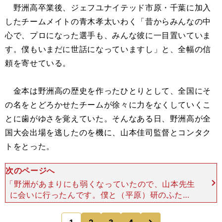
野洲高卒業後、ジェフユナイテッド市原・千葉に加入
したチームメイトの青木孝太いわく「昔からみんなの中
心で、プロになった選手も、みんな彼に一目置いていま
す。僕もいまだに世話になっていますし」と、全幅の信
頼を寄せている。
金本は野洲高の歴史を作ったひとりとして、全国にそ
の名をとどろかせたチームが徐々に力をなくしていくこ
とに歯がゆさを覚えていた。そんなある日、野洲高が全
国大会出場を逃したのを機に、山本佳司監督とコンタク
トをとった。
次のページへ
「野洲があまりにも弱くなっていたので、山本先生
に会いに行ったんです。僕と（平原）研のふたり
で」 平原は野洲高で背番号10をつけ、金本とと
もにセクシーフットボールの中心を担っていた選手
次