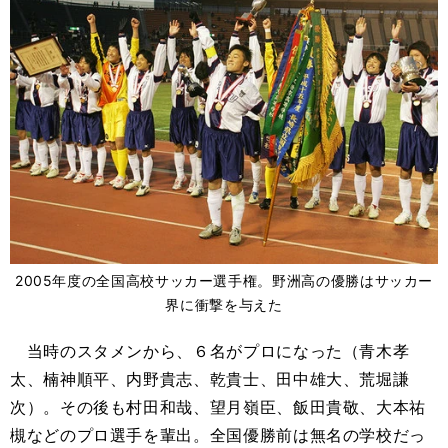
2005年度の全国高校サッカー選手権。野洲高の優勝はサッカー
界に衝撃を与えた
当時のスタメンから、６名がプロになった（青木孝
太、楠神順平、内野貴志、乾貴士、田中雄大、荒堀謙
次）。その後も村田和哉、望月嶺臣、飯田貴敬、大本祐
槻などのプロ選手を輩出。全国優勝前は無名の学校だっ