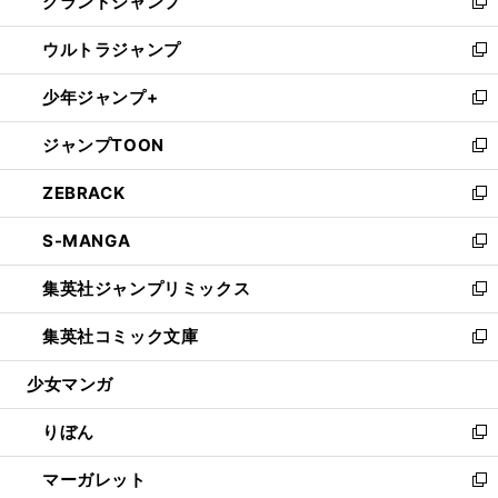
グランドジャンプ
で
ド
ィ
い
新
開
ウ
ン
ウ
し
ウルトラジャンプ
く
で
ド
ィ
い
新
開
ウ
ン
ウ
し
少年ジャンプ+
く
で
ド
ィ
い
新
開
ウ
ン
ウ
し
ジャンプTOON
く
で
ド
ィ
い
新
開
ウ
ン
ウ
し
ZEBRACK
く
で
ド
ィ
い
新
開
ウ
ン
ウ
し
S-MANGA
く
で
ド
ィ
い
新
開
ウ
ン
ウ
し
集英社ジャンプリミックス
く
で
ド
ィ
い
新
開
ウ
ン
ウ
し
集英社コミック文庫
く
で
ド
ィ
い
新
開
ウ
ン
ウ
し
少女マンガ
く
で
ド
ィ
い
開
ウ
ン
ウ
りぼん
く
で
ド
ィ
新
開
ウ
ン
し
マーガレット
く
で
ド
い
新