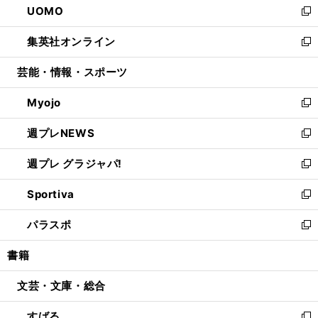
UOMO
く
で
ド
ィ
い
新
開
ウ
ン
ウ
し
集英社オンライン
く
で
ド
ィ
い
新
開
ウ
ン
ウ
し
芸能・情報・スポーツ
く
で
ド
ィ
い
開
ウ
ン
ウ
Myojo
く
で
ド
ィ
新
開
ウ
ン
し
週プレNEWS
く
で
ド
い
新
開
ウ
ウ
し
週プレ グラジャパ!
く
で
ィ
い
新
開
ン
ウ
し
Sportiva
く
ド
ィ
い
新
ウ
ン
ウ
し
パラスポ
で
ド
ィ
い
新
開
ウ
ン
ウ
し
書籍
く
で
ド
ィ
い
開
ウ
ン
ウ
文芸・文庫・総合
く
で
ド
ィ
開
ウ
ン
すばる
く
で
ド