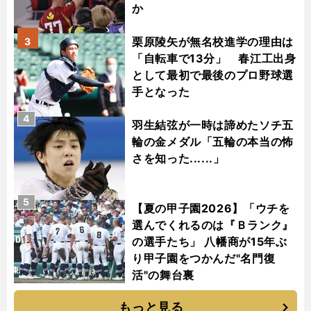
か
栗原陵矢が無名校進学の理由は
3
「自転車で13分」 春江工出身
として最初で最後のプロ野球選
手となった
4
羽生結弦が一時は諦めたソチ五
輪の金メダル「五輪の本当の怖
さを知った......」
5
【夏の甲子園2026】「ウチを
選んでくれるのは『Ｂランク』
の選手たち」 八幡商が15年ぶ
り甲子園をつかんだ"名門復
活"の舞台裏
もっと見る