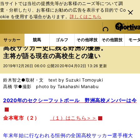
当サイトでは当社の提携先等がお客様のニーズ等について調
査・分析したり、お客様にお勧めの広告を表⽰する⽬的で Co
閉じ
okie を使⽤する場合があります。
詳しくはこちら
る
マイペ
web Sportiva (webスポルティーバ)
検索
メニュ
we
ー
サッカーの記事一覧
Jリーグ他
高校・ユース
高
b
ジ
サッカー
競馬
ゴルフ
その他球技
その他競技
モー
ス
高校サッカー史に残る野洲の優勝。
ポ
主将が語る現在の高校生との違い
ル
テ
2019年12月26日 06:00 公開
2020年04月02日 13:26 更新
ィ
ー
鈴木智之●取材・文 text by Suzuki Tomoyuki
バ
高橋 学●撮影 photo by Takahashi Manabu
2020年のセクシーフットボール 野洲高校メンバーは今
金本竜市（２）
（１）はこちら＞＞
年末年始に行なわれる恒例の全国高校サッカー選手権大