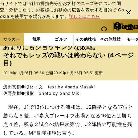
当サイトでは当社の提携先等がお客様のニーズ等について調
査・分析したり、お客様にお勧めの広告を表⽰する⽬的で Co
閉じ
okie を使⽤する場合があります。
詳しくはこちら
る
マイペ
web Sportiva (webスポルティーバ)
検索
メニュ
we
ー
サッカーの記事一覧
Jリーグ他
Jリーグ
あまり
b
ジ
サッカー
競馬
ゴルフ
その他球技
その他競技
モー
ス
あまりにもショッキングな敗戦。
ポ
それでもレッズの戦いは終わらない (4ページ
ル
目)
テ
ィ
2019年11月26日 05:50 公開
2019年11月26日 05:51 更新
ー
バ
浅田真樹●取材・文 text by Asada Masaki
佐野美樹●撮影 photo by Sano Miki
現在、J1で13位につける浦和は、J2降格となる17位と
勝ち点６差。J1参入プレーオフ出場となる16位とは勝ち
点４差。残る２試合の結果次第で、J2降格の可能性を残
している。MF長澤和輝は言う。