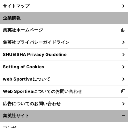
サイトマップ
企業情報
開
く/
集英社ホームページ
新
閉
し
じ
集英社プライバシーガイドライン
い
る
ウ
SHUEISHA Privacy Guideline
ィ
ン
Setting of Cookies
ド
ウ
web Sportivaについて
で
開
Web Sportivaについてのお問い合わせ
く
新
し
広告についてのお問い合わせ
い
ウ
集英社サイト
ィ
開
ン
く/
マンガ