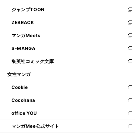
開
ウ
ン
ウ
し
ジャンプTOON
く
で
ド
ィ
い
新
開
ウ
ン
ウ
し
ZEBRACK
く
で
ド
ィ
い
新
開
ウ
ン
ウ
し
マンガMeets
く
で
ド
ィ
い
新
開
ウ
ン
ウ
し
S-MANGA
く
で
ド
ィ
い
新
開
ウ
ン
ウ
し
集英社コミック文庫
く
で
ド
ィ
い
新
開
ウ
ン
ウ
し
女性マンガ
く
で
ド
ィ
い
開
ウ
ン
ウ
Cookie
く
で
ド
ィ
新
開
ウ
ン
し
Cocohana
く
で
ド
い
新
開
ウ
ウ
し
office YOU
く
で
ィ
い
新
開
ン
ウ
し
マンガMee公式サイト
く
ド
ィ
い
新
ウ
ン
ウ
し