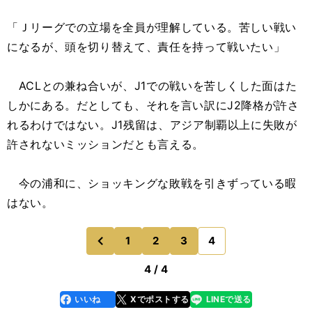
「Ｊリーグでの立場を全員が理解している。苦しい戦い
になるが、頭を切り替えて、責任を持って戦いたい」
ACLとの兼ね合いが、J1での戦いを苦しくした面はた
しかにある。だとしても、それを言い訳にJ2降格が許さ
れるわけではない。J1残留は、アジア制覇以上に失敗が
許されないミッションだとも言える。
今の浦和に、ショッキングな敗戦を引きずっている暇
はない。
1
2
3
4
のページへ
前
4 / 4
いいね
Xでポストする
LINEで送る
line
faceboo
x
k