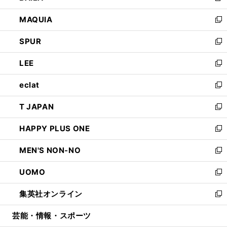
ン
ウ
し
MAQUIA
ド
ィ
い
新
ウ
ン
ウ
し
SPUR
で
ド
ィ
い
新
開
ウ
ン
ウ
し
LEE
く
で
ド
ィ
い
新
開
ウ
ン
ウ
し
eclat
く
で
ド
ィ
い
新
開
ウ
ン
ウ
し
T JAPAN
く
で
ド
ィ
い
新
開
ウ
ン
ウ
し
HAPPY PLUS ONE
く
で
ド
ィ
い
新
開
ウ
ン
ウ
し
MEN'S NON-NO
く
で
ド
ィ
い
新
開
ウ
ン
ウ
し
UOMO
く
で
ド
ィ
い
新
開
ウ
ン
ウ
し
集英社オンライン
く
で
ド
ィ
い
新
開
ウ
ン
ウ
し
芸能・情報・スポーツ
く
で
ド
ィ
い
開
ウ