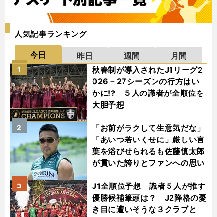
人気記事ランキング
今日
昨日
週間
月間
秋春制が導入されたJ1リーグ2
1
026－27シーズンの行方はい
かに!? ５人の識者が全順位を
大胆予想
「お前がラクして生意気だな」
2
「あいつ若いくせに」厳しい言
葉を浴びせられるも佐藤慎太郎
が貫いた誇りとファンへの思い
J1全順位予想 識者５人が推す
3
優勝候補筆頭は？ J2降格の憂
き目に遭いそうな３クラブと