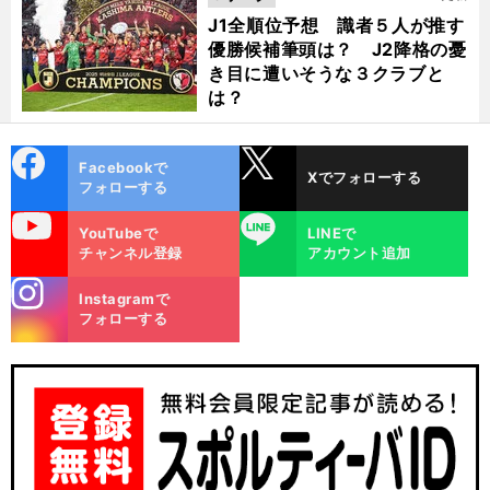
J1全順位予想 識者５人が推す
優勝候補筆頭は？ J2降格の憂
き目に遭いそうな３クラブと
は？
cebo
X
Facebookで
Xでフォローする
ok
フォローする
uTube
LINE
YouTubeで
LINEで
チャンネル登録
アカウント追加
stagra
Instagramで
m
フォローする