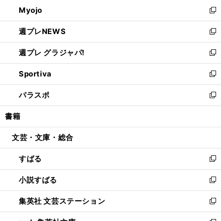
ン
ウ
Myojo
く
で
ド
ィ
新
開
ウ
ン
し
週プレNEWS
く
で
ド
い
新
開
ウ
ウ
し
週プレ グラジャパ!
く
で
ィ
い
新
開
ン
ウ
し
Sportiva
く
ド
ィ
い
新
ウ
ン
ウ
し
パラスポ
で
ド
ィ
い
新
開
ウ
ン
ウ
し
書籍
く
で
ド
ィ
い
開
ウ
ン
ウ
文芸・文庫・総合
く
で
ド
ィ
開
ウ
ン
すばる
く
で
ド
新
開
ウ
し
小説すばる
く
で
い
新
開
ウ
し
集英社 文芸ステーション
く
ィ
い
新
ン
ウ
し