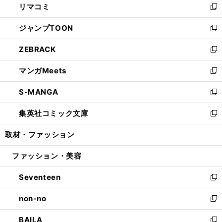
リマコミ
で
ド
ィ
い
新
開
ウ
ン
ウ
し
ジャンプTOON
く
で
ド
ィ
い
新
開
ウ
ン
ウ
し
ZEBRACK
く
で
ド
ィ
い
新
開
ウ
ン
ウ
し
マンガMeets
く
で
ド
ィ
い
新
開
ウ
ン
ウ
し
S-MANGA
く
で
ド
ィ
い
新
開
ウ
ン
ウ
し
集英社コミック文庫
く
で
ド
ィ
い
新
開
ウ
ン
ウ
し
取材・ファッション
く
で
ド
ィ
い
開
ウ
ン
ウ
ファッション・美容
く
で
ド
ィ
開
ウ
ン
Seventeen
く
で
ド
新
開
ウ
し
non-no
く
で
い
新
開
ウ
し
BAILA
く
ィ
い
新