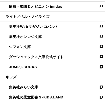
開
ウ
ン
ウ
し
情報・知識＆オピニオン imidas
く
で
ド
ィ
い
新
開
ウ
ン
ウ
し
ライトノベル・ノベライズ
く
で
ド
ィ
い
開
ウ
ン
ウ
集英社Webマガジン コバルト
く
で
ド
ィ
新
開
ウ
ン
し
集英社オレンジ文庫
く
で
ド
い
新
開
ウ
ウ
し
シフォン文庫
く
で
ィ
い
新
開
ン
ウ
し
ダッシュエックス文庫公式サイト
く
ド
ィ
い
新
ウ
ン
ウ
し
JUMP j-BOOKS
で
ド
ィ
い
新
開
ウ
ン
ウ
し
キッズ
く
で
ド
ィ
い
開
ウ
ン
ウ
集英社みらい文庫
く
で
ド
ィ
新
開
ウ
ン
し
集英社の児童図書 S-KIDS.LAND
く
で
ド
い
新
開
ウ
ウ
し