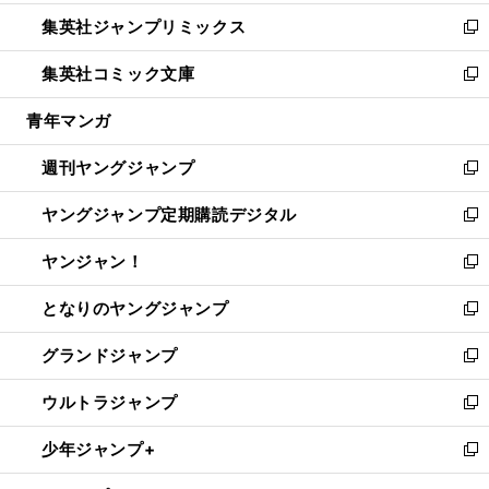
開
ウ
ン
ウ
し
集英社ジャンプリミックス
く
で
ド
ィ
い
新
開
ウ
ン
ウ
し
集英社コミック文庫
く
で
ド
ィ
い
新
開
ウ
ン
ウ
し
青年マンガ
く
で
ド
ィ
い
開
ウ
ン
ウ
週刊ヤングジャンプ
く
で
ド
ィ
新
開
ウ
ン
し
ヤングジャンプ定期購読デジタル
く
で
ド
い
新
開
ウ
ウ
し
ヤンジャン！
く
で
ィ
い
新
開
ン
ウ
し
となりのヤングジャンプ
く
ド
ィ
い
新
ウ
ン
ウ
し
グランドジャンプ
で
ド
ィ
い
新
開
ウ
ン
ウ
し
ウルトラジャンプ
く
で
ド
ィ
い
新
開
ウ
ン
ウ
し
少年ジャンプ+
く
で
ド
ィ
い
新
開
ウ
ン
ウ
し