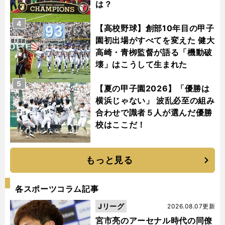
は？
4
【高校野球】創部10年目の甲子
園初出場がすべてを変えた 健大
高崎・青栁監督が語る「機動破
壊」はこうして生まれた
5
【夏の甲子園2026】「優勝は
横浜じゃない」 波乱必至の組み
合わせで識者５人が選んだ優勝
校はここだ！
もっと見る
各スポーツコラム記事
Jリーグ
2026.08.07更新
宮市亮のアーセナル時代の同僚