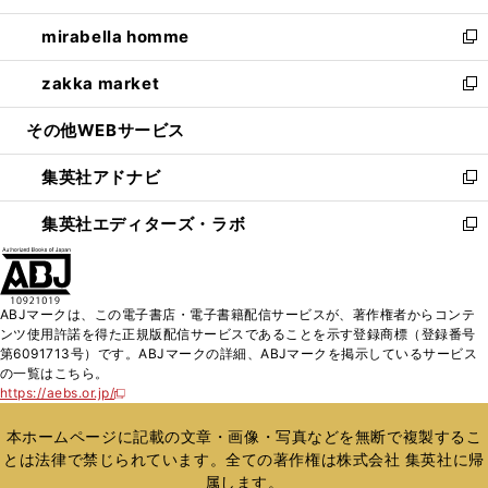
開
ウ
ン
ウ
し
mirabella homme
く
で
ド
ィ
い
新
開
ウ
ン
ウ
し
zakka market
く
で
ド
ィ
い
新
開
ウ
ン
ウ
し
その他WEBサービス
く
で
ド
ィ
い
開
ウ
ン
ウ
集英社アドナビ
く
で
ド
ィ
新
開
ウ
ン
し
集英社エディターズ・ラボ
く
で
ド
い
新
開
ウ
ウ
し
く
で
ィ
い
開
ン
ウ
ABJマークは、この電子書店・電子書籍配信サービスが、著作権者からコンテ
く
ド
ィ
ンツ使用許諾を得た正規版配信サービスであることを示す登録商標（登録番号
ウ
ン
第6091713号）です。ABJマークの詳細、ABJマークを掲示しているサービス
で
ド
の一覧はこちら。
開
ウ
https://aebs.or.jp/
新
く
で
し
い
開
本ホームページに記載の文章・画像・写真などを無断で複製するこ
ウ
く
とは法律で禁じられています。全ての著作権は株式会社 集英社に帰
ィ
属します。
ン