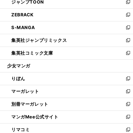
ジャンプTOON
く
で
ド
ィ
い
新
開
ウ
ン
ウ
し
ZEBRACK
く
で
ド
ィ
い
新
開
ウ
ン
ウ
し
S-MANGA
く
で
ド
ィ
い
新
開
ウ
ン
ウ
し
集英社ジャンプリミックス
く
で
ド
ィ
い
新
開
ウ
ン
ウ
し
集英社コミック文庫
く
で
ド
ィ
い
新
開
ウ
ン
ウ
し
少女マンガ
く
で
ド
ィ
い
開
ウ
ン
ウ
りぼん
く
で
ド
ィ
新
開
ウ
ン
し
マーガレット
く
で
ド
い
新
開
ウ
ウ
し
別冊マーガレット
く
で
ィ
い
新
開
ン
ウ
し
マンガMee公式サイト
く
ド
ィ
い
新
ウ
ン
ウ
し
リマコミ
で
ド
ィ
い
新