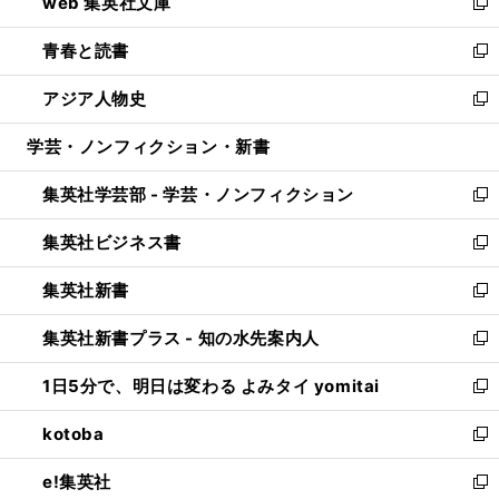
web 集英社文庫
ド
ィ
い
新
ウ
ン
ウ
し
青春と読書
で
ド
ィ
い
新
開
ウ
ン
ウ
し
アジア人物史
く
で
ド
ィ
い
新
開
ウ
ン
ウ
し
学芸・ノンフィクション・新書
く
で
ド
ィ
い
開
ウ
ン
ウ
集英社学芸部 - 学芸・ノンフィクション
く
で
ド
ィ
新
開
ウ
ン
し
集英社ビジネス書
く
で
ド
い
新
開
ウ
ウ
し
集英社新書
く
で
ィ
い
新
開
ン
ウ
し
集英社新書プラス - 知の水先案内人
く
ド
ィ
い
新
ウ
ン
ウ
し
1日5分で、明日は変わる よみタイ yomitai
で
ド
ィ
い
新
開
ウ
ン
ウ
し
kotoba
く
で
ド
ィ
い
新
開
ウ
ン
ウ
し
e!集英社
く
で
ド
ィ
い
新