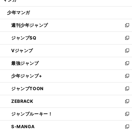
ド
閉
ウ
「
鹿
」
。
じ
島らしさ
を見せずにＶ消滅
満身創痍のツケが回ってきた
少年マンガ
で
る
開
週刊少年ジャンプ
く
新
し
ジャンプSQ
い
新
ウ
し
Vジャンプ
ィ
い
新
ン
ウ
し
最強ジャンプ
ド
ィ
い
新
ウ
ン
ウ
し
少年ジャンプ+
で
ド
ィ
い
新
開
ウ
ン
ウ
し
ジャンプTOON
く
で
ド
ィ
い
新
開
ウ
ン
ウ
し
ZEBRACK
く
で
ド
ィ
い
新
開
ウ
ン
ウ
し
ジャンプルーキー！
く
で
ド
ィ
い
新
開
ウ
ン
ウ
し
S-MANGA
く
で
ド
ィ
い
新