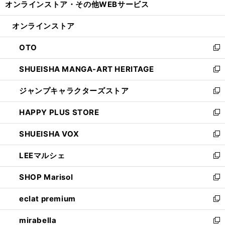
オンラインストア・
その他WEBサービス
く
で
ィ
い
開
ン
ウ
オンラインストア
く
ド
ィ
ウ
ン
OTO
で
ド
新
開
ウ
し
SHUEISHA MANGA-ART HERITAGE
く
で
い
新
開
ウ
し
ジャンプキャラクターズストア
く
ィ
い
新
ン
ウ
し
HAPPY PLUS STORE
ド
ィ
い
新
ウ
ン
ウ
し
SHUEISHA VOX
で
ド
ィ
い
新
開
ウ
ン
ウ
し
LEEマルシェ
く
で
ド
ィ
い
新
開
ウ
ン
ウ
し
SHOP Marisol
く
で
ド
ィ
い
新
開
ウ
ン
ウ
し
eclat premium
く
で
ド
ィ
い
新
開
ウ
ン
ウ
し
mirabella
く
で
ド
ィ
い
新