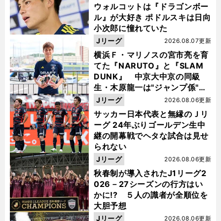
ウォルコットは『ドラゴンボー
ル』が大好き ポドルスキは日向
小次郎に憧れていた
Jリーグ
2026.08.07更新
横浜Ｆ・マリノスの宮市亮を育
てた『NARUTO』と『SLAM
DUNK』 中京大中京の同級
生・木原龍一は"ジャンプ係"だ
った
Jリーグ
2026.08.06更新
サッカー日本代表と無縁のＪリ
ーグ 24年ぶりゴールデン生中
継の開幕戦でヘタな試合は見せ
られない
Jリーグ
2026.08.06更新
秋春制が導入されたJ1リーグ2
026－27シーズンの行方はい
かに!? ５人の識者が全順位を
大胆予想
Jリーグ
2026.08.06更新