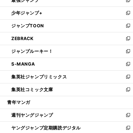
最強ジャンプ
ド
ィ
い
新
ウ
ン
ウ
し
少年ジャンプ+
で
ド
ィ
い
新
開
ウ
ン
ウ
し
ジャンプTOON
く
で
ド
ィ
い
新
開
ウ
ン
ウ
し
ZEBRACK
く
で
ド
ィ
い
新
開
ウ
ン
ウ
し
ジャンプルーキー！
く
で
ド
ィ
い
新
開
ウ
ン
ウ
し
S-MANGA
く
で
ド
ィ
い
新
開
ウ
ン
ウ
し
集英社ジャンプリミックス
く
で
ド
ィ
い
新
開
ウ
ン
ウ
し
集英社コミック文庫
く
で
ド
ィ
い
新
開
ウ
ン
ウ
し
青年マンガ
く
で
ド
ィ
い
開
ウ
ン
ウ
週刊ヤングジャンプ
く
で
ド
ィ
新
開
ウ
ン
し
ヤングジャンプ定期購読デジタル
く
で
ド
い
新