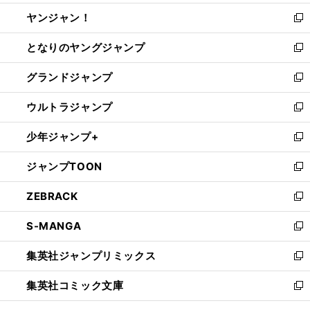
開
ウ
ウ
し
ヤンジャン！
く
で
ィ
い
新
開
ン
ウ
し
となりのヤングジャンプ
く
ド
ィ
い
新
ウ
ン
ウ
し
グランドジャンプ
で
ド
ィ
い
新
開
ウ
ン
ウ
し
ウルトラジャンプ
く
で
ド
ィ
い
新
開
ウ
ン
ウ
し
少年ジャンプ+
く
で
ド
ィ
い
新
開
ウ
ン
ウ
し
ジャンプTOON
く
で
ド
ィ
い
新
開
ウ
ン
ウ
し
ZEBRACK
く
で
ド
ィ
い
新
開
ウ
ン
ウ
し
S-MANGA
く
で
ド
ィ
い
新
開
ウ
ン
ウ
し
集英社ジャンプリミックス
く
で
ド
ィ
い
新
開
ウ
ン
ウ
し
集英社コミック文庫
く
で
ド
ィ
い
新
開
ウ
ン
ウ
し