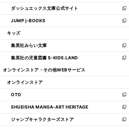
開
ン
ウ
し
ダッシュエックス文庫公式サイト
く
ド
ィ
い
新
ウ
ン
ウ
し
JUMP j-BOOKS
で
ド
ィ
い
新
開
ウ
ン
ウ
し
キッズ
く
で
ド
ィ
い
開
ウ
ン
ウ
集英社みらい文庫
く
で
ド
ィ
新
開
ウ
ン
し
集英社の児童図書 S-KIDS.LAND
く
で
ド
い
新
開
ウ
ウ
し
オンラインストア・
その他WEBサービス
く
で
ィ
い
開
ン
ウ
オンラインストア
く
ド
ィ
ウ
ン
OTO
で
ド
新
開
ウ
し
SHUEISHA MANGA-ART HERITAGE
く
で
い
新
開
ウ
し
ジャンプキャラクターズストア
く
ィ
い
新
ン
ウ
し