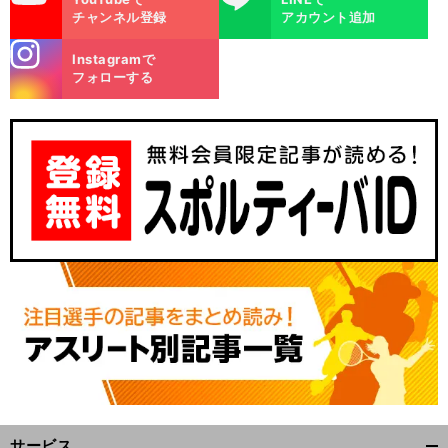
チャンネル登録
アカウント追加
stagra
Instagramで
m
フォローする
サービス