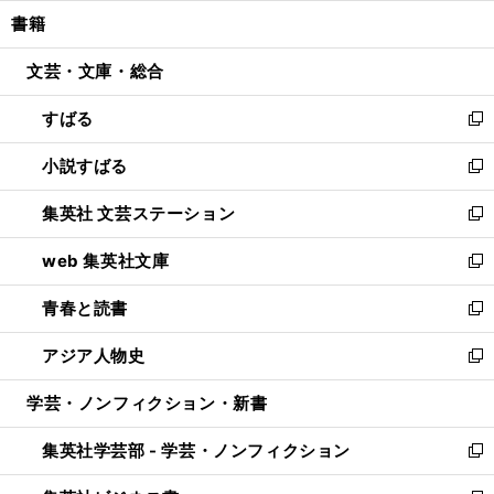
ウ
ン
ウ
し
書籍
く
で
ド
ィ
い
開
ウ
ン
ウ
文芸・文庫・総合
く
で
ド
ィ
開
ウ
ン
すばる
く
で
ド
新
開
ウ
し
小説すばる
く
で
い
新
開
ウ
し
集英社 文芸ステーション
く
ィ
い
新
ン
ウ
し
web 集英社文庫
ド
ィ
い
新
ウ
ン
ウ
し
青春と読書
で
ド
ィ
い
新
開
ウ
ン
ウ
し
アジア人物史
く
で
ド
ィ
い
新
開
ウ
ン
ウ
し
学芸・ノンフィクション・新書
く
で
ド
ィ
い
開
ウ
ン
ウ
集英社学芸部 - 学芸・ノンフィクション
く
で
ド
ィ
新
開
ウ
ン
し