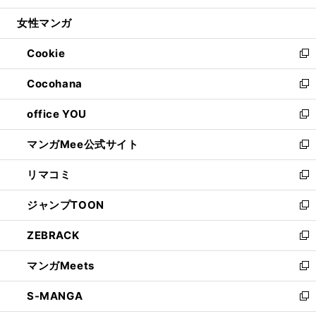
開
ウ
ン
ウ
し
女性マンガ
く
で
ド
ィ
い
開
ウ
ン
ウ
Cookie
く
で
ド
ィ
新
開
ウ
ン
し
Cocohana
く
で
ド
い
新
開
ウ
ウ
し
office YOU
く
で
ィ
い
新
開
ン
ウ
し
マンガMee公式サイト
く
ド
ィ
い
新
ウ
ン
ウ
し
リマコミ
で
ド
ィ
い
新
開
ウ
ン
ウ
し
ジャンプTOON
く
で
ド
ィ
い
新
開
ウ
ン
ウ
し
ZEBRACK
く
で
ド
ィ
い
新
開
ウ
ン
ウ
し
マンガMeets
く
で
ド
ィ
い
新
開
ウ
ン
ウ
し
S-MANGA
く
で
ド
ィ
い
新
開
ウ
ン
ウ
し