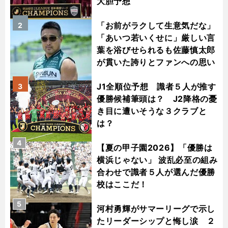
大胆予想
「お前がラクして生意気だな」
2
「あいつ若いくせに」厳しい言
葉を浴びせられるも佐藤慎太郎
が貫いた誇りとファンへの思い
J1全順位予想 識者５人が推す
3
優勝候補筆頭は？ J2降格の憂
き目に遭いそうな３クラブと
は？
4
【夏の甲子園2026】「優勝は
横浜じゃない」 波乱必至の組み
合わせで識者５人が選んだ優勝
校はここだ！
5
河村勇輝がサマーリーグで示し
たリーダーシップと悔し涙 ２