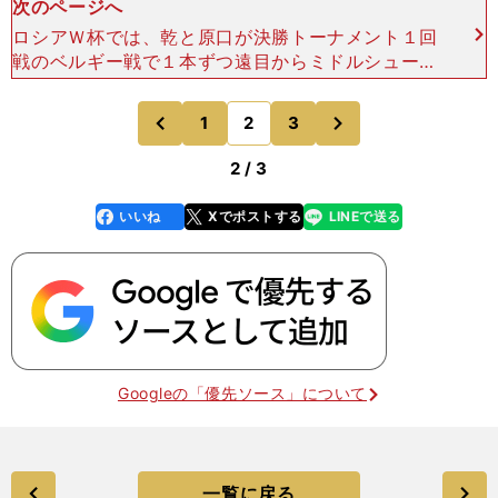
次のページへ
ロシアＷ杯では、乾と原口が決勝トーナメント１回
戦のベルギー戦で１本ずつ遠目からミドルシュート
を決めているが、これには味方もビックリしたほど
だ。コンスタントには望めないプレーと言ってい
次
1
2
3
のページへ
のページへ
い。強シュートが期
前
2 / 3
いいね
Xでポストする
LINEで送る
line
faceboo
x
k
Googleの「優先ソース」について
一覧に戻る