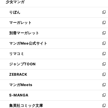
少女マンガ
く
で
ド
ィ
い
開
ウ
ン
ウ
りぼん
く
で
ド
ィ
新
開
ウ
ン
し
マーガレット
く
で
ド
い
新
開
ウ
ウ
し
別冊マーガレット
く
で
ィ
い
新
開
ン
ウ
し
マンガMee公式サイト
く
ド
ィ
い
新
ウ
ン
ウ
し
リマコミ
で
ド
ィ
い
新
開
ウ
ン
ウ
し
ジャンプTOON
く
で
ド
ィ
い
新
開
ウ
ン
ウ
し
ZEBRACK
く
で
ド
ィ
い
新
開
ウ
ン
ウ
し
マンガMeets
く
で
ド
ィ
い
新
開
ウ
ン
ウ
し
S-MANGA
く
で
ド
ィ
い
新
開
ウ
ン
ウ
し
集英社コミック文庫
く
で
ド
ィ
い
新