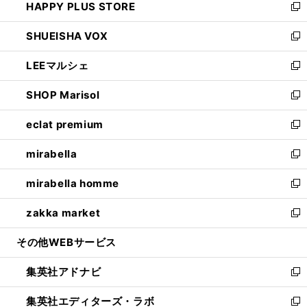
HAPPY PLUS STORE
ド
ィ
い
新
ウ
ン
ウ
し
SHUEISHA VOX
で
ド
ィ
い
新
開
ウ
ン
ウ
し
LEEマルシェ
く
で
ド
ィ
い
新
開
ウ
ン
ウ
し
SHOP Marisol
く
で
ド
ィ
い
新
開
ウ
ン
ウ
し
eclat premium
く
で
ド
ィ
い
新
開
ウ
ン
ウ
し
mirabella
く
で
ド
ィ
い
新
開
ウ
ン
ウ
し
mirabella homme
く
で
ド
ィ
い
新
開
ウ
ン
ウ
し
zakka market
く
で
ド
ィ
い
新
開
ウ
ン
ウ
し
その他WEBサービス
く
で
ド
ィ
い
開
ウ
ン
ウ
集英社アドナビ
く
で
ド
ィ
新
開
ウ
ン
し
集英社エディターズ・ラボ
く
で
ド
い
新