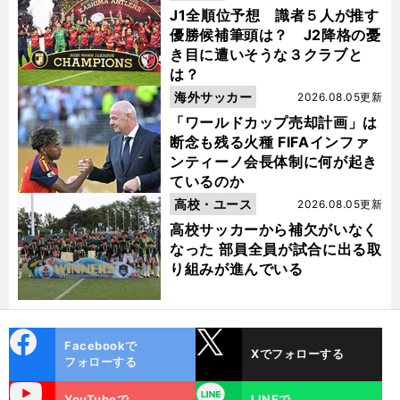
J1全順位予想 識者５人が推す
優勝候補筆頭は？ J2降格の憂
き目に遭いそうな３クラブと
は？
海外サッカー
2026.08.05更新
「ワールドカップ売却計画」は
断念も残る火種 FIFAインファ
ンティーノ会長体制に何が起き
ているのか
高校・ユース
2026.08.05更新
高校サッカーから補欠がいなく
なった 部員全員が試合に出る取
り組みが進んでいる
cebo
X
Facebookで
Xでフォローする
ok
フォローする
uTube
LINE
YouTubeで
LINEで