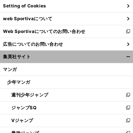
Setting of Cookies
ド
ウ
web Sportivaについて
で
開
Web Sportivaについてのお問い合わせ
く
新
し
広告についてのお問い合わせ
い
ウ
集英社サイト
ィ
開
ン
く/
マンガ
ド
閉
ウ
じ
少年マンガ
で
る
開
週刊少年ジャンプ
く
新
し
ジャンプSQ
い
新
ウ
し
Vジャンプ
ィ
い
新
ン
ウ
し