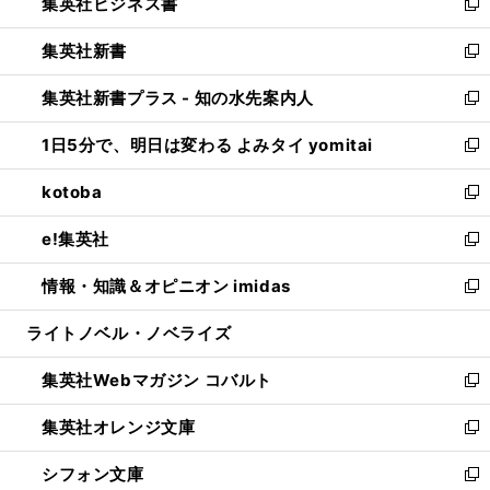
集英社ビジネス書
く
で
ド
い
新
開
ウ
ウ
し
集英社新書
く
で
ィ
い
新
開
ン
ウ
し
集英社新書プラス - 知の水先案内人
く
ド
ィ
い
新
ウ
ン
ウ
し
1日5分で、明日は変わる よみタイ yomitai
で
ド
ィ
い
新
開
ウ
ン
ウ
し
kotoba
く
で
ド
ィ
い
新
開
ウ
ン
ウ
し
e!集英社
く
で
ド
ィ
い
新
開
ウ
ン
ウ
し
情報・知識＆オピニオン imidas
く
で
ド
ィ
い
新
開
ウ
ン
ウ
し
ライトノベル・ノベライズ
く
で
ド
ィ
い
開
ウ
ン
ウ
集英社Webマガジン コバルト
く
で
ド
ィ
新
開
ウ
ン
し
集英社オレンジ文庫
く
で
ド
い
新
開
ウ
ウ
し
シフォン文庫
く
で
ィ
い
新