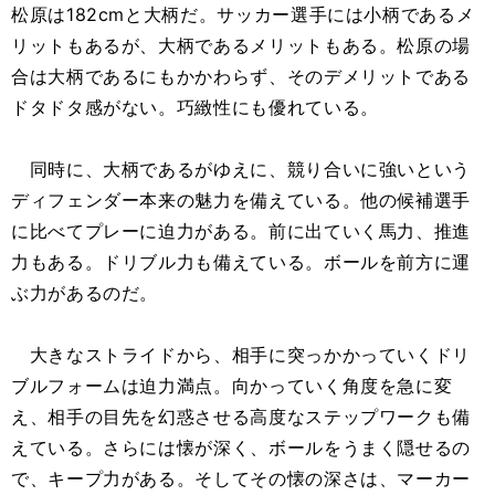
松原は182cmと大柄だ。サッカー選手には小柄であるメ
リットもあるが、大柄であるメリットもある。松原の場
合は大柄であるにもかかわらず、そのデメリットである
ドタドタ感がない。巧緻性にも優れている。
同時に、大柄であるがゆえに、競り合いに強いという
ディフェンダー本来の魅力を備えている。他の候補選手
に比べてプレーに迫力がある。前に出ていく馬力、推進
力もある。ドリブル力も備えている。ボールを前方に運
ぶ力があるのだ。
大きなストライドから、相手に突っかかっていくドリ
ブルフォームは迫力満点。向かっていく角度を急に変
え、相手の目先を幻惑させる高度なステップワークも備
えている。さらには懐が深く、ボールをうまく隠せるの
で、キープ力がある。そしてその懐の深さは、マーカー