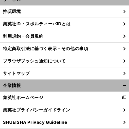
開
く/
推奨環境
閉
じ
集英社ID・スポルティーバIDとは
る
利用規約・会員規約
特定商取引法に基づく表示・その他の事項
ブラウザプッシュ通知について
サイトマップ
企業情報
開
く/
集英社ホームページ
新
閉
し
じ
前
集英社プライバシーガイドライン
へ
い
る
ウ
SHUEISHA Privacy Guideline
ィ
ン