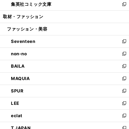
集英社コミック文庫
く
で
ド
ィ
い
新
開
ウ
ン
ウ
し
取材・ファッション
く
で
ド
ィ
い
開
ウ
ン
ウ
ファッション・美容
く
で
ド
ィ
開
ウ
ン
Seventeen
く
で
ド
新
開
ウ
し
non-no
く
で
い
新
開
ウ
し
BAILA
く
ィ
い
新
ン
ウ
し
MAQUIA
ド
ィ
い
新
ウ
ン
ウ
し
SPUR
で
ド
ィ
い
新
開
ウ
ン
ウ
し
LEE
く
で
ド
ィ
い
新
開
ウ
ン
ウ
し
eclat
く
で
ド
ィ
い
新
開
ウ
ン
ウ
し
T JAPAN
く
で
ド
ィ
い