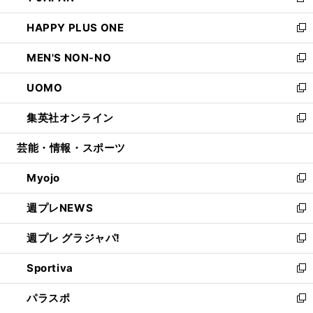
新
開
ウ
ン
ウ
し
HAPPY PLUS ONE
く
で
ド
ィ
い
新
開
ウ
ン
ウ
し
MEN'S NON-NO
く
で
ド
ィ
い
新
開
ウ
ン
ウ
し
UOMO
く
で
ド
ィ
い
新
開
ウ
ン
ウ
し
集英社オンライン
く
で
ド
ィ
い
新
開
ウ
ン
ウ
し
芸能・情報・スポーツ
く
で
ド
ィ
い
開
ウ
ン
ウ
Myojo
く
で
ド
ィ
新
開
ウ
ン
し
週プレNEWS
く
で
ド
い
新
開
ウ
ウ
し
週プレ グラジャパ!
く
で
ィ
い
新
開
ン
ウ
し
Sportiva
く
ド
ィ
い
新
ウ
ン
ウ
し
パラスポ
で
ド
ィ
い
新
開