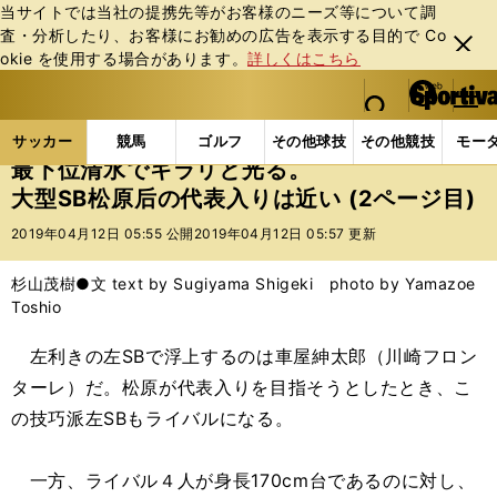
当サイトでは当社の提携先等がお客様のニーズ等について調
査・分析したり、お客様にお勧めの広告を表⽰する⽬的で Co
閉じ
okie を使⽤する場合があります。
詳しくはこちら
る
マイペ
web Sportiva (webスポルティーバ)
検索
メニュ
we
ー
サッカーの記事一覧
Jリーグ他
Jリーグ
最下位
b
ジ
サッカー
競馬
ゴルフ
その他球技
その他競技
モー
ス
最下位清水でキラリと光る。
ポ
大型SB松原后の代表入りは近い (2ページ目)
ル
テ
2019年04月12日 05:55 公開
2019年04月12日 05:57 更新
ィ
ー
杉山茂樹●文 text by Sugiyama Shigeki photo by Yamazoe
バ
Toshio
左利きの左SBで浮上するのは車屋紳太郎（川崎フロン
ターレ）だ。松原が代表入りを目指そうとしたとき、こ
の技巧派左SBもライバルになる。
一方、ライバル４人が身長170cm台であるのに対し、