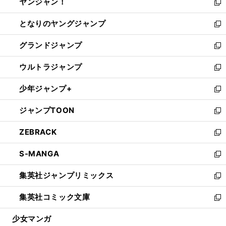
ヤンジャン！
く
で
ィ
い
新
開
ン
ウ
し
となりのヤングジャンプ
く
ド
ィ
い
新
ウ
ン
ウ
し
グランドジャンプ
で
ド
ィ
い
新
開
ウ
ン
ウ
し
ウルトラジャンプ
く
で
ド
ィ
い
新
開
ウ
ン
ウ
し
少年ジャンプ+
く
で
ド
ィ
い
新
開
ウ
ン
ウ
し
ジャンプTOON
く
で
ド
ィ
い
新
開
ウ
ン
ウ
し
ZEBRACK
く
で
ド
ィ
い
新
開
ウ
ン
ウ
し
S-MANGA
く
で
ド
ィ
い
新
開
ウ
ン
ウ
し
集英社ジャンプリミックス
く
で
ド
ィ
い
新
開
ウ
ン
ウ
し
集英社コミック文庫
く
で
ド
ィ
い
新
開
ウ
ン
ウ
し
少女マンガ
く
で
ド
ィ
い