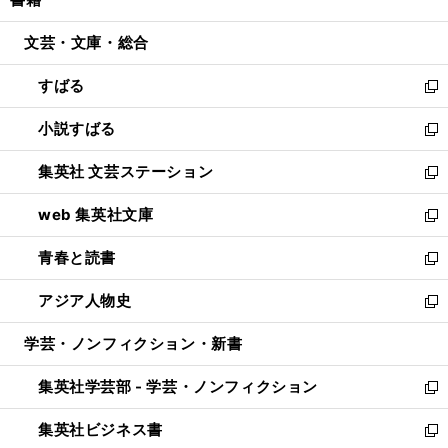
で
ド
ィ
い
開
ウ
ン
ウ
文芸・文庫・総合
く
で
ド
ィ
開
ウ
ン
すばる
く
で
ド
新
開
ウ
し
小説すばる
く
で
い
新
開
ウ
し
集英社 文芸ステーション
く
ィ
い
新
ン
ウ
し
web 集英社文庫
ド
ィ
い
新
ウ
ン
ウ
し
青春と読書
で
ド
ィ
い
新
開
ウ
ン
ウ
し
アジア人物史
く
で
ド
ィ
い
新
開
ウ
ン
ウ
し
学芸・ノンフィクション・新書
く
で
ド
ィ
い
開
ウ
ン
ウ
集英社学芸部 - 学芸・ノンフィクション
く
で
ド
ィ
新
開
ウ
ン
し
集英社ビジネス書
く
で
ド
い
新