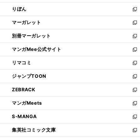
開
ウ
ン
ウ
りぼん
く
で
ド
ィ
新
開
ウ
ン
し
マーガレット
く
で
ド
い
新
開
ウ
ウ
し
別冊マーガレット
く
で
ィ
い
新
開
ン
ウ
し
マンガMee公式サイト
く
ド
ィ
い
新
ウ
ン
ウ
し
リマコミ
で
ド
ィ
い
新
開
ウ
ン
ウ
し
ジャンプTOON
く
で
ド
ィ
い
新
開
ウ
ン
ウ
し
ZEBRACK
く
で
ド
ィ
い
新
開
ウ
ン
ウ
し
マンガMeets
く
で
ド
ィ
い
新
開
ウ
ン
ウ
し
S-MANGA
く
で
ド
ィ
い
新
開
ウ
ン
ウ
し
集英社コミック文庫
く
で
ド
ィ
い
新
開
ウ
ン
ウ
し