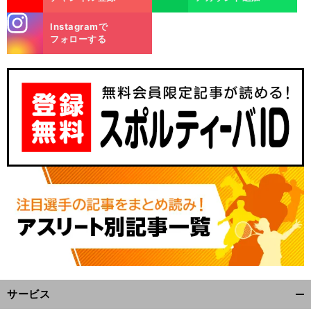
stagra
Instagramで
m
フォローする
サービス
開