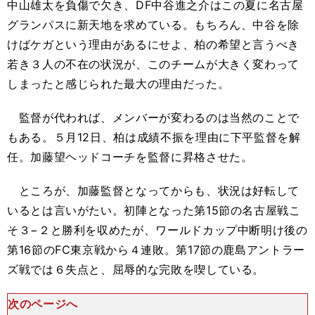
中山雄太を負傷で欠き、DF中谷進之介はこの夏に名古屋
グランパスに新天地を求めている。もちろん、中谷を除
けばケガという理由があるにせよ、柏の希望と言うべき
若き３人の不在の状況が、このチームが大きく変わって
しまったと感じられた最大の理由だった。
監督が代われば、メンバーが変わるのは当然のことで
もある。５月12日、柏は成績不振を理由に下平監督を解
任。加藤望ヘッドコーチを監督に昇格させた。
ところが、加藤監督となってからも、状況は好転して
いるとは言いがたい。初陣となった第15節の名古屋戦こ
そ３−２と勝利を収めたが、ワールドカップ中断明け後の
第16節のFC東京戦から４連敗。第17節の鹿島アントラー
ズ戦では６失点と、屈辱的な完敗を喫している。
次のページへ