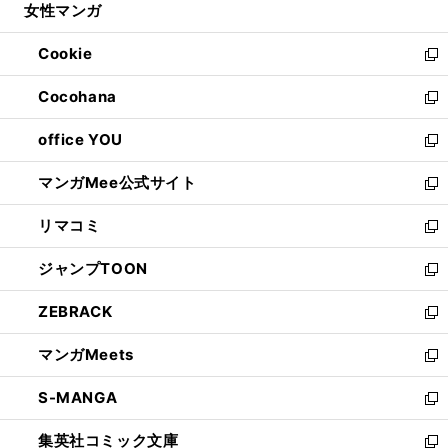
女性マンガ
く
で
ド
ィ
い
開
ウ
ン
ウ
Cookie
く
で
ド
ィ
新
開
ウ
ン
し
Cocohana
く
で
ド
い
新
開
ウ
ウ
し
office YOU
く
で
ィ
い
新
開
ン
ウ
し
マンガMee公式サイト
く
ド
ィ
い
新
ウ
ン
ウ
し
リマコミ
で
ド
ィ
い
新
開
ウ
ン
ウ
し
ジャンプTOON
く
で
ド
ィ
い
新
開
ウ
ン
ウ
し
ZEBRACK
く
で
ド
ィ
い
新
開
ウ
ン
ウ
し
マンガMeets
く
で
ド
ィ
い
新
開
ウ
ン
ウ
し
S-MANGA
く
で
ド
ィ
い
新
開
ウ
ン
ウ
し
集英社コミック文庫
く
で
ド
ィ
い
新