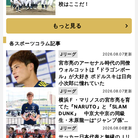
校はここだ！
もっと見る
各スポーツコラム記事
Jリーグ
2026.08.07更新
宮市亮のアーセナル時代の同僚
ウォルコットは『ドラゴンボー
ル』が大好き ポドルスキは日向
小次郎に憧れていた
Jリーグ
2026.08.07更新
横浜Ｆ・マリノスの宮市亮を育
てた『NARUTO』と『SLAM
DUNK』 中京大中京の同級
生・木原龍一は"ジャンプ係"だ
った
Jリーグ
2026.08.06更新
サッカー日本代表と無縁のＪリ