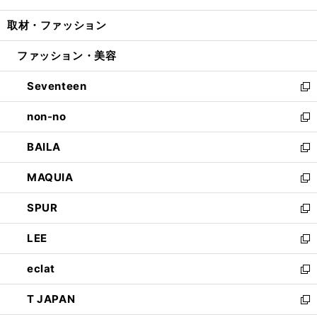
開
ウ
ン
ウ
し
取材・ファッション
く
で
ド
ィ
い
開
ウ
ン
ウ
ファッション・美容
く
で
ド
ィ
開
ウ
ン
Seventeen
く
で
ド
新
開
ウ
し
non-no
く
で
い
新
開
ウ
し
BAILA
く
ィ
い
新
ン
ウ
し
MAQUIA
ド
ィ
い
新
ウ
ン
ウ
し
SPUR
で
ド
ィ
い
新
開
ウ
ン
ウ
し
LEE
く
で
ド
ィ
い
新
開
ウ
ン
ウ
し
eclat
く
で
ド
ィ
い
新
開
ウ
ン
ウ
し
T JAPAN
く
で
ド
ィ
い
新
開
ウ
ン
ウ