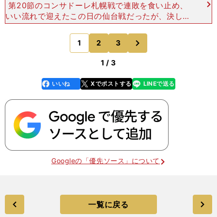
第20節のコンサドーレ札幌戦で連敗を食い止め、
いい流れで迎えたこの日の仙台戦だったが、決して
状況が改善されていたわけではなかったことを露呈
する試合となった。 それでも前半は悪くなかっ
次
1
2
3
のページへ
た。伊東とDF小
1 / 3
いいね
Xでポストする
LINEで送る
line
faceboo
x
k
Googleの「優先ソース」について
一覧に戻る