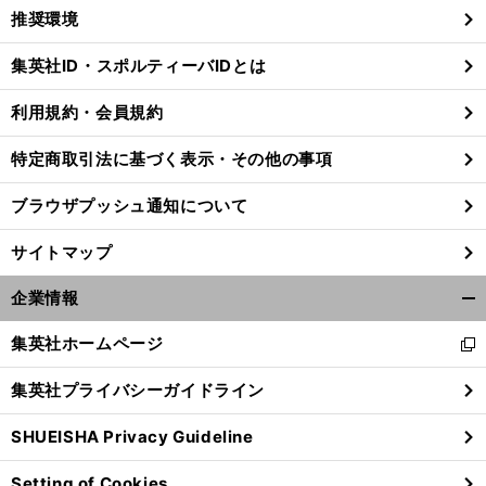
く/
推奨環境
閉
じ
集英社ID・スポルティーバIDとは
る
利用規約・会員規約
ギ
前
特定商取引法に基づく表示・その他の事項
へ
ブラウザプッシュ通知について
サイトマップ
企業情報
開
く/
集英社ホームページ
新
閉
し
じ
集英社プライバシーガイドライン
い
る
ウ
SHUEISHA Privacy Guideline
ィ
ン
Setting of Cookies
ド