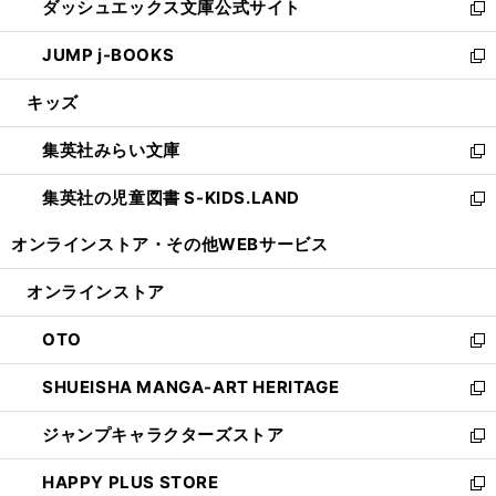
ダッシュエックス文庫公式サイト
く
ド
ィ
い
新
ウ
ン
ウ
し
JUMP j-BOOKS
で
ド
ィ
い
新
開
ウ
ン
ウ
し
キッズ
く
で
ド
ィ
い
開
ウ
ン
ウ
集英社みらい文庫
く
で
ド
ィ
新
開
ウ
ン
し
集英社の児童図書 S-KIDS.LAND
く
で
ド
い
新
開
ウ
ウ
し
オンラインストア・
その他WEBサービス
く
で
ィ
い
開
ン
ウ
オンラインストア
く
ド
ィ
ウ
ン
OTO
で
ド
新
開
ウ
し
SHUEISHA MANGA-ART HERITAGE
く
で
い
新
開
ウ
し
ジャンプキャラクターズストア
く
ィ
い
新
ン
ウ
し
HAPPY PLUS STORE
ド
ィ
い
新