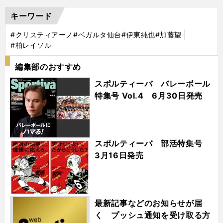
キーワード
#クリスティアーノ
#ベガルタ仙台
#伊東純也
#加藤望
#柏レイソル
編集部のおすすめ
スポルティーバ バレーボール
特集号 Vol.4 6月30日発売
スポルティーバ 部活特集号
3月16日発売
最新記事などのお知らせが届
く プッシュ通知を受け取る方