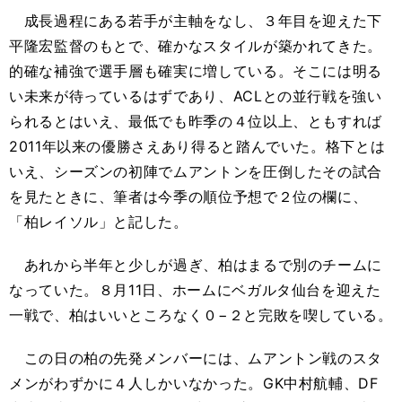
成長過程にある若手が主軸をなし、３年目を迎えた下
平隆宏監督のもとで、確かなスタイルが築かれてきた。
的確な補強で選手層も確実に増している。そこには明る
い未来が待っているはずであり、ACLとの並行戦を強い
られるとはいえ、最低でも昨季の４位以上、ともすれば
2011年以来の優勝さえあり得ると踏んでいた。格下とは
いえ、シーズンの初陣でムアントンを圧倒したその試合
を見たときに、筆者は今季の順位予想で２位の欄に、
「柏レイソル」と記した。
あれから半年と少しが過ぎ、柏はまるで別のチームに
なっていた。８月11日、ホームにベガルタ仙台を迎えた
一戦で、柏はいいところなく０−２と完敗を喫している。
この日の柏の先発メンバーには、ムアントン戦のスタ
メンがわずかに４人しかいなかった。GK中村航輔、DF