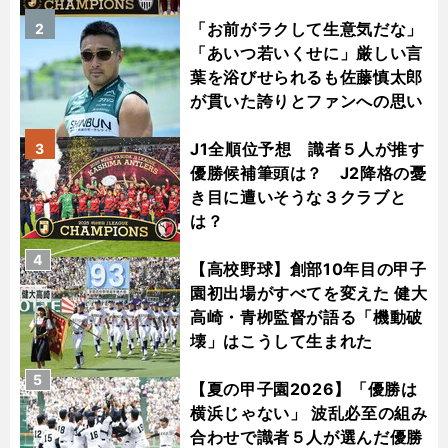
「お前がラクして生意気だな」
2
「あいつ若いくせに」厳しい言
葉を浴びせられるも佐藤慎太郎
が貫いた誇りとファンへの思い
J1全順位予想 識者５人が推す
3
優勝候補筆頭は？ J2降格の憂
き目に遭いそうな３クラブと
は？
4
【高校野球】創部10年目の甲子
園初出場がすべてを変えた 健大
高崎・青栁監督が語る「機動破
壊」はこうして生まれた
5
【夏の甲子園2026】「優勝は
横浜じゃない」 波乱必至の組み
合わせで識者５人が選んだ優勝