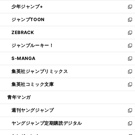
ウ
ン
ウ
し
少年ジャンプ+
で
ド
ィ
い
新
開
ウ
ン
ウ
し
ジャンプTOON
く
で
ド
ィ
い
新
開
ウ
ン
ウ
し
ZEBRACK
く
で
ド
ィ
い
新
開
ウ
ン
ウ
し
ジャンプルーキー！
く
で
ド
ィ
い
新
開
ウ
ン
ウ
し
S-MANGA
く
で
ド
ィ
い
新
開
ウ
ン
ウ
し
集英社ジャンプリミックス
く
で
ド
ィ
い
新
開
ウ
ン
ウ
し
集英社コミック文庫
く
で
ド
ィ
い
新
開
ウ
ン
ウ
し
青年マンガ
く
で
ド
ィ
い
開
ウ
ン
ウ
週刊ヤングジャンプ
く
で
ド
ィ
新
開
ウ
ン
し
ヤングジャンプ定期購読デジタル
く
で
ド
い
新
開
ウ
ウ
し