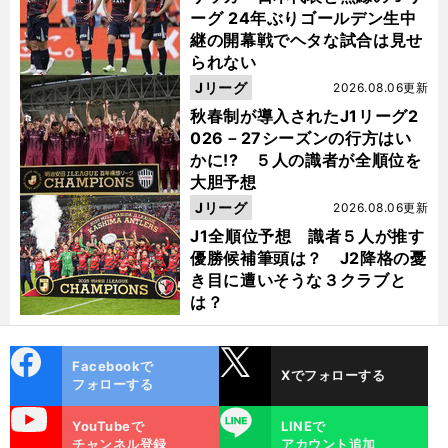
ーグ 24年ぶりゴールデン生中
継の開幕戦でヘタな試合は見せ
られない
Jリーグ
2026.08.06更新
秋春制が導入されたJ1リーグ2
026－27シーズンの行方はい
かに!? ５人の識者が全順位を
大胆予想
Jリーグ
2026.08.06更新
J1全順位予想 識者５人が推す
優勝候補筆頭は？ J2降格の憂
き目に遭いそうな３クラブと
は？
cebo
X
Facebookで
Xでフォローする
ok
フォローする
uTube
LINE
YouTubeで
LINEで
チャンネル登録
アカウント追加