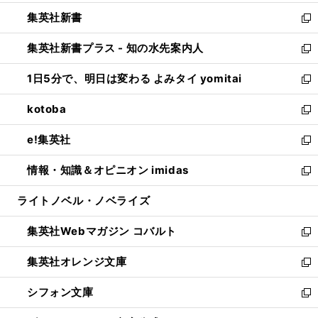
開
ウ
ウ
し
集英社新書
く
で
ィ
い
新
開
ン
ウ
し
集英社新書プラス - 知の水先案内人
く
ド
ィ
い
新
ウ
ン
ウ
し
1日5分で、明日は変わる よみタイ yomitai
で
ド
ィ
い
新
開
ウ
ン
ウ
し
kotoba
く
で
ド
ィ
い
新
開
ウ
ン
ウ
し
e!集英社
く
で
ド
ィ
い
新
開
ウ
ン
ウ
し
情報・知識＆オピニオン imidas
く
で
ド
ィ
い
新
開
ウ
ン
ウ
し
ライトノベル・ノベライズ
く
で
ド
ィ
い
開
ウ
ン
ウ
集英社Webマガジン コバルト
く
で
ド
ィ
新
開
ウ
ン
し
集英社オレンジ文庫
く
で
ド
い
新
開
ウ
ウ
し
シフォン文庫
く
で
ィ
い
新
開
ン
ウ
し