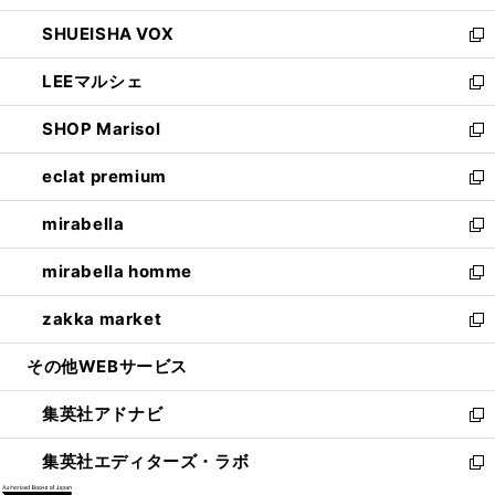
ウ
ン
ウ
し
SHUEISHA VOX
で
ド
ィ
い
新
開
ウ
ン
ウ
し
LEEマルシェ
く
で
ド
ィ
い
新
開
ウ
ン
ウ
し
SHOP Marisol
く
で
ド
ィ
い
新
開
ウ
ン
ウ
し
eclat premium
く
で
ド
ィ
い
新
開
ウ
ン
ウ
し
mirabella
く
で
ド
ィ
い
新
開
ウ
ン
ウ
し
mirabella homme
く
で
ド
ィ
い
新
開
ウ
ン
ウ
し
zakka market
く
で
ド
ィ
い
新
開
ウ
ン
ウ
し
その他WEBサービス
く
で
ド
ィ
い
開
ウ
ン
ウ
集英社アドナビ
く
で
ド
ィ
新
開
ウ
ン
し
集英社エディターズ・ラボ
く
で
ド
い
新
開
ウ
ウ
し