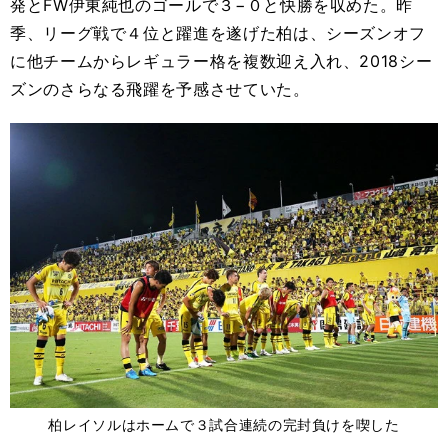
発とFW伊東純也のゴールで３−０と快勝を収めた。昨
季、リーグ戦で４位と躍進を遂げた柏は、シーズンオフ
に他チームからレギュラー格を複数迎え入れ、2018シー
ズンのさらなる飛躍を予感させていた。
柏レイソルはホームで３試合連続の完封負けを喫した