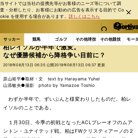
当サイトでは当社の提携先等がお客様のニーズ等について調
査・分析したり、お客様にお勧めの広告を表⽰する⽬的で Co
閉じ
okie を使⽤する場合があります。
詳しくはこちら
る
マイペ
web Sportiva (webスポルティーバ)
検索
メニュ
we
ー
サッカーの記事一覧
Jリーグ他
Jリーグ
柏レイ
b
ジ
サッカー
競馬
ゴルフ
その他球技
その他競技
モー
ス
柏レイソルが半年で激変。
ポ
なぜ優勝候補から降格争い目前に？
ル
テ
2018年08月13日 06:35 公開
2018年08月13日 06:37 更新
ィ
ー
原山裕平●取材・文 text by Harayama Yuhei
バ
山添敏央●撮影 photo by Yamazoe Toshio
わずか半年で、ずいぶんと様変わりしたものだ。柏レ
イソルのことである。
１月30日、今季の初戦となったACLプレーオフのムア
ントン・ユナイテッド戦。柏はFWクリスティアーノの２