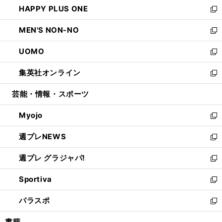
し
HAPPY PLUS ONE
く
で
ド
ィ
い
新
開
ウ
ン
ウ
し
MEN'S NON-NO
く
で
ド
ィ
い
新
開
ウ
ン
ウ
し
UOMO
く
で
ド
ィ
い
新
開
ウ
ン
ウ
し
集英社オンライン
く
で
ド
ィ
い
新
開
ウ
ン
ウ
し
芸能・情報・スポーツ
く
で
ド
ィ
い
開
ウ
ン
ウ
Myojo
く
で
ド
ィ
新
開
ウ
ン
し
週プレNEWS
く
で
ド
い
新
開
ウ
ウ
し
週プレ グラジャパ!
く
で
ィ
い
新
開
ン
ウ
し
Sportiva
く
ド
ィ
い
新
ウ
ン
ウ
し
パラスポ
で
ド
ィ
い
新
開
ウ
ン
ウ
し
書籍
く