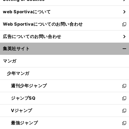
ウ
web Sportivaについて
で
開
Web Sportivaについてのお問い合わせ
く
新
し
広告についてのお問い合わせ
い
ウ
集英社サイト
ィ
開
ン
く/
マンガ
ド
閉
ウ
じ
少年マンガ
で
る
開
週刊少年ジャンプ
く
新
し
ジャンプSQ
い
新
ウ
し
Vジャンプ
ィ
い
新
ン
ウ
し
最強ジャンプ
ド
ィ
い
新