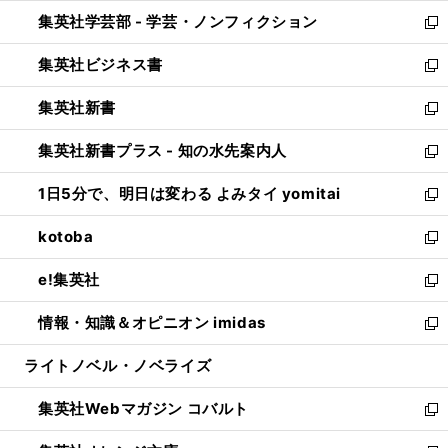
開
ウ
ン
ウ
集英社学芸部 - 学芸・ノンフィクション
く
で
ド
ィ
新
開
ウ
ン
し
集英社ビジネス書
く
で
ド
い
新
開
ウ
ウ
し
集英社新書
く
で
ィ
い
新
開
ン
ウ
し
集英社新書プラス - 知の水先案内人
く
ド
ィ
い
新
ウ
ン
ウ
し
1日5分で、明日は変わる よみタイ yomitai
で
ド
ィ
い
新
開
ウ
ン
ウ
し
kotoba
く
で
ド
ィ
い
新
開
ウ
ン
ウ
し
e!集英社
く
で
ド
ィ
い
新
開
ウ
ン
ウ
し
情報・知識＆オピニオン imidas
く
で
ド
ィ
い
新
開
ウ
ン
ウ
し
ライトノベル・ノベライズ
く
で
ド
ィ
い
開
ウ
ン
ウ
集英社Webマガジン コバルト
く
で
ド
ィ
新
開
ウ
ン
し