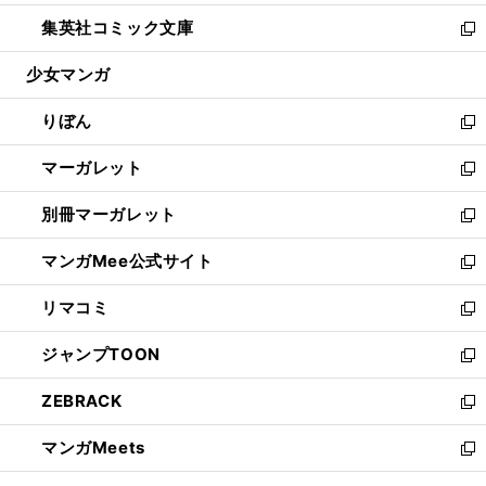
開
ウ
ン
ウ
し
集英社コミック文庫
く
で
ド
ィ
い
新
開
ウ
ン
ウ
し
少女マンガ
く
で
ド
ィ
い
開
ウ
ン
ウ
りぼん
く
で
ド
ィ
新
開
ウ
ン
し
マーガレット
く
で
ド
い
新
開
ウ
ウ
し
別冊マーガレット
く
で
ィ
い
新
開
ン
ウ
し
マンガMee公式サイト
く
ド
ィ
い
新
ウ
ン
ウ
し
リマコミ
で
ド
ィ
い
新
開
ウ
ン
ウ
し
ジャンプTOON
く
で
ド
ィ
い
新
開
ウ
ン
ウ
し
ZEBRACK
く
で
ド
ィ
い
新
開
ウ
ン
ウ
し
マンガMeets
く
で
ド
ィ
い
新
開
ウ
ン
ウ
し