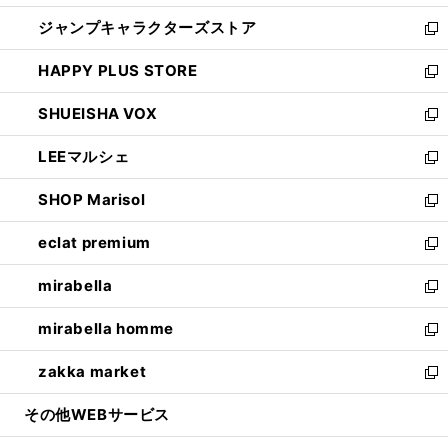
開
ウ
し
ジャンプキャラクターズストア
く
ィ
い
新
ン
ウ
し
HAPPY PLUS STORE
ド
ィ
い
新
ウ
ン
ウ
し
SHUEISHA VOX
で
ド
ィ
い
新
開
ウ
ン
ウ
し
LEEマルシェ
く
で
ド
ィ
い
新
開
ウ
ン
ウ
し
SHOP Marisol
く
で
ド
ィ
い
新
開
ウ
ン
ウ
し
eclat premium
く
で
ド
ィ
い
新
開
ウ
ン
ウ
し
mirabella
く
で
ド
ィ
い
新
開
ウ
ン
ウ
し
mirabella homme
く
で
ド
ィ
い
新
開
ウ
ン
ウ
し
zakka market
く
で
ド
ィ
い
新
開
ウ
ン
ウ
し
その他WEBサービス
く
で
ド
ィ
い
開
ウ
ン
ウ