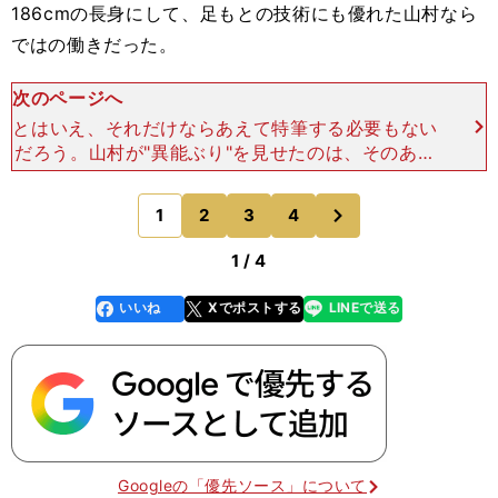
186cmの長身にして、足もとの技術にも優れた山村なら
ではの働きだった。
次のページへ
とはいえ、それだけならあえて特筆する必要もない
だろう。山村が"異能ぶり"を見せたのは、そのあと
だ。 延長前半98分、セレッソは柿谷のゴールで
リードを奪うと、フォーメーションをそれまでの４
次
1
2
3
4
のページへ
－４－２から３
1 / 4
いいね
Xでポストする
LINEで送る
line
faceboo
x
k
Googleの「優先ソース」について