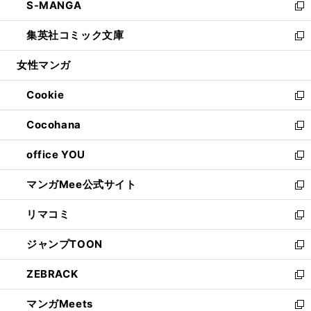
S-MANGA
く
で
ド
ィ
い
新
開
ウ
ン
ウ
し
集英社コミック文庫
く
で
ド
ィ
い
新
開
ウ
ン
ウ
し
女性マンガ
く
で
ド
ィ
い
開
ウ
ン
ウ
Cookie
く
で
ド
ィ
新
開
ウ
ン
し
Cocohana
く
で
ド
い
新
開
ウ
ウ
し
office YOU
く
で
ィ
い
新
開
ン
ウ
し
マンガMee公式サイト
く
ド
ィ
い
新
ウ
ン
ウ
し
リマコミ
で
ド
ィ
い
新
開
ウ
ン
ウ
し
ジャンプTOON
く
で
ド
ィ
い
新
開
ウ
ン
ウ
し
ZEBRACK
く
で
ド
ィ
い
新
開
ウ
ン
ウ
し
マンガMeets
く
で
ド
ィ
い
新