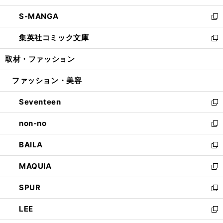
開
ウ
ン
ウ
し
S-MANGA
く
で
ド
ィ
い
新
開
ウ
ン
ウ
し
集英社コミック文庫
く
で
ド
ィ
い
新
開
ウ
ン
ウ
し
取材・ファッション
く
で
ド
ィ
い
開
ウ
ン
ウ
ファッション・美容
く
で
ド
ィ
開
ウ
ン
Seventeen
く
で
ド
新
開
ウ
し
non-no
く
で
い
新
開
ウ
し
BAILA
く
ィ
い
新
ン
ウ
し
MAQUIA
ド
ィ
い
新
ウ
ン
ウ
し
SPUR
で
ド
ィ
い
新
開
ウ
ン
ウ
し
LEE
く
で
ド
ィ
い
新
開
ウ
ン
ウ
し