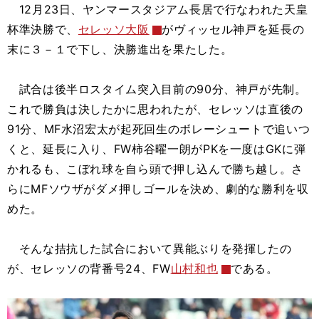
12月23日、ヤンマースタジアム長居で行なわれた天皇
杯準決勝で、
セレッソ大阪
がヴィッセル神戸を延長の
末に３－１で下し、決勝進出を果たした。
試合は後半ロスタイム突入目前の90分、神戸が先制。
これで勝負は決したかに思われたが、セレッソは直後の
91分、MF水沼宏太が起死回生のボレーシュートで追いつ
くと、延長に入り、FW柿谷曜一朗がPKを一度はGKに弾
かれるも、こぼれ球を自ら頭で押し込んで勝ち越し。さ
らにMFソウザがダメ押しゴールを決め、劇的な勝利を収
めた。
そんな拮抗した試合において異能ぶりを発揮したの
が、セレッソの背番号24、FW
山村和也
である。