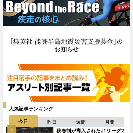
人気記事ランキング
今日
昨日
週間
月間
秋春制が導入されたJ1リーグ2
1