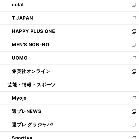
eclat
く
で
ド
ィ
い
新
開
ウ
ン
ウ
し
T JAPAN
く
で
ド
ィ
い
新
開
ウ
ン
ウ
し
HAPPY PLUS ONE
く
で
ド
ィ
い
新
開
ウ
ン
ウ
し
MEN'S NON-NO
く
で
ド
ィ
い
新
開
ウ
ン
ウ
し
UOMO
く
で
ド
ィ
い
新
開
ウ
ン
ウ
し
集英社オンライン
く
で
ド
ィ
い
新
開
ウ
ン
ウ
し
芸能・情報・スポーツ
く
で
ド
ィ
い
開
ウ
ン
ウ
Myojo
く
で
ド
ィ
新
開
ウ
ン
し
週プレNEWS
く
で
ド
い
新
開
ウ
ウ
し
週プレ グラジャパ!
く
で
ィ
い
新
開
ン
ウ
し
Sportiva
く
ド
ィ