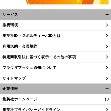
サービス
開
く/
推奨環境
閉
じ
集英社ID・スポルティーバIDとは
る
利用規約・会員規約
特定商取引法に基づく表示・その他の事項
ブラウザプッシュ通知について
サイトマップ
企業情報
開
く/
。
キ
集英社ホームページ
前
新
閉
へ
し
じ
集英社プライバシーガイドライン
い