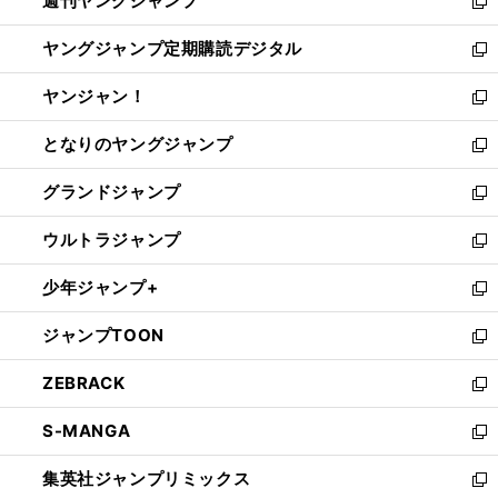
週刊ヤングジャンプ
く
で
ド
ィ
新
開
ウ
ン
し
ヤングジャンプ定期購読デジタル
く
で
ド
い
新
開
ウ
ウ
し
ヤンジャン！
く
で
ィ
い
新
開
ン
ウ
し
となりのヤングジャンプ
く
ド
ィ
い
新
ウ
ン
ウ
し
グランドジャンプ
で
ド
ィ
い
新
開
ウ
ン
ウ
し
ウルトラジャンプ
く
で
ド
ィ
い
新
開
ウ
ン
ウ
し
少年ジャンプ+
く
で
ド
ィ
い
新
開
ウ
ン
ウ
し
ジャンプTOON
く
で
ド
ィ
い
新
開
ウ
ン
ウ
し
ZEBRACK
く
で
ド
ィ
い
新
開
ウ
ン
ウ
し
S-MANGA
く
で
ド
ィ
い
新
開
ウ
ン
ウ
し
集英社ジャンプリミックス
く
で
ド
ィ
い
新