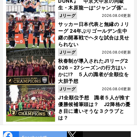
DUNK』 中京大中京の同級
生・木原龍一は"ジャンプ係"だ
った
Jリーグ
2026.08.06更新
サッカー日本代表と無縁のＪリ
ーグ 24年ぶりゴールデン生中
継の開幕戦でヘタな試合は見せ
られない
Jリーグ
2026.08.06更新
秋春制が導入されたJ1リーグ2
026－27シーズンの行方はい
かに!? ５人の識者が全順位を
大胆予想
Jリーグ
2026.08.06更新
J1全順位予想 識者５人が推す
優勝候補筆頭は？ J2降格の憂
き目に遭いそうな３クラブと
は？
cebo
X