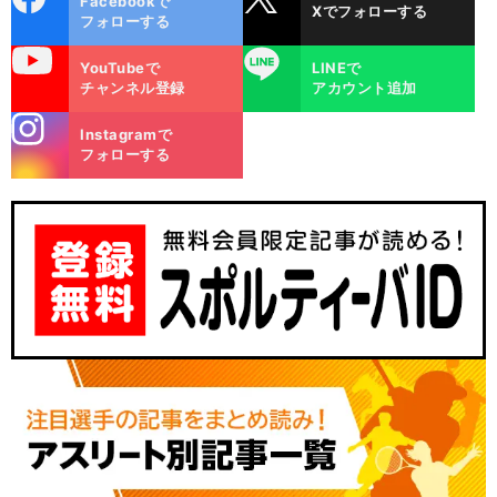
Facebookで
Xでフォローする
ok
フォローする
uTube
LINE
YouTubeで
LINEで
チャンネル登録
アカウント追加
stagra
Instagramで
m
フォローする