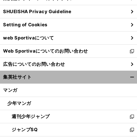
る
ウ
SHUEISHA Privacy Guideline
ィ
ン
Setting of Cookies
ド
ウ
web Sportivaについて
で
開
Web Sportivaについてのお問い合わせ
く
新
し
広告についてのお問い合わせ
い
ウ
集英社サイト
ィ
開
ン
く/
マンガ
ド
閉
ウ
じ
少年マンガ
で
る
開
週刊少年ジャンプ
く
新
し
ジャンプSQ
い
新