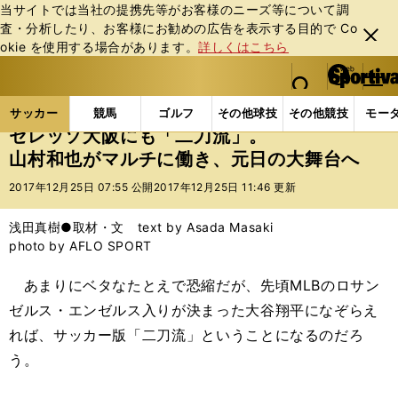
当サイトでは当社の提携先等がお客様のニーズ等について調
査・分析したり、お客様にお勧めの広告を表⽰する⽬的で Co
閉じ
okie を使⽤する場合があります。
詳しくはこちら
る
マイペ
web Sportiva (webスポルティーバ)
検索
メニュ
we
ー
サッカーの記事一覧
Jリーグ他
Jリーグ
セレッ
b
ジ
サッカー
競馬
ゴルフ
その他球技
その他競技
モー
ス
セレッソ大阪にも「二刀流」。
ポ
山村和也がマルチに働き、元日の大舞台へ
ル
テ
2017年12月25日 07:55 公開
2017年12月25日 11:46 更新
ィ
ー
浅田真樹●取材・文 text by Asada Masaki
バ
photo by AFLO SPORT
あまりにベタなたとえで恐縮だが、先頃MLBのロサン
ゼルス・エンゼルス入りが決まった大谷翔平になぞらえ
れば、サッカー版「二刀流」ということになるのだろ
う。