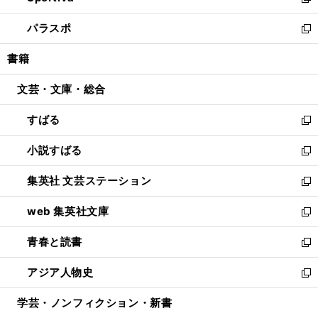
い
新
ウ
ン
ウ
し
パラスポ
で
ド
ィ
い
新
開
ウ
ン
ウ
し
書籍
く
で
ド
ィ
い
開
ウ
ン
ウ
文芸・文庫・総合
く
で
ド
ィ
開
ウ
ン
すばる
く
で
ド
新
開
ウ
し
小説すばる
く
で
い
新
開
ウ
し
集英社 文芸ステーション
く
ィ
い
新
ン
ウ
し
web 集英社文庫
ド
ィ
い
新
ウ
ン
ウ
し
青春と読書
で
ド
ィ
い
新
開
ウ
ン
ウ
し
アジア人物史
く
で
ド
ィ
い
新
開
ウ
ン
ウ
し
学芸・ノンフィクション・新書
く
で
ド
ィ
い