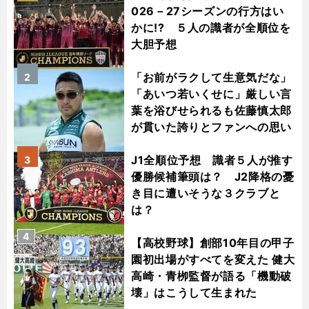
026－27シーズンの行方はい
かに!? ５人の識者が全順位を
大胆予想
「お前がラクして生意気だな」
2
「あいつ若いくせに」厳しい言
葉を浴びせられるも佐藤慎太郎
が貫いた誇りとファンへの思い
J1全順位予想 識者５人が推す
3
優勝候補筆頭は？ J2降格の憂
き目に遭いそうな３クラブと
は？
4
【高校野球】創部10年目の甲子
園初出場がすべてを変えた 健大
高崎・青栁監督が語る「機動破
壊」はこうして生まれた