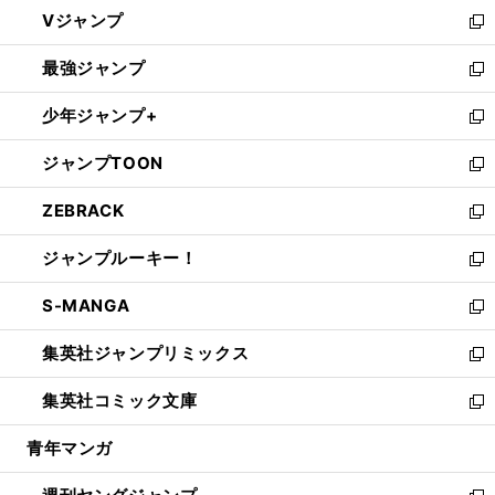
ウ
し
Vジャンプ
ィ
い
新
ン
ウ
し
最強ジャンプ
ド
ィ
い
新
ウ
ン
ウ
し
少年ジャンプ+
で
ド
ィ
い
新
開
ウ
ン
ウ
し
ジャンプTOON
く
で
ド
ィ
い
新
開
ウ
ン
ウ
し
ZEBRACK
く
で
ド
ィ
い
新
開
ウ
ン
ウ
し
ジャンプルーキー！
く
で
ド
ィ
い
新
開
ウ
ン
ウ
し
S-MANGA
く
で
ド
ィ
い
新
開
ウ
ン
ウ
し
集英社ジャンプリミックス
く
で
ド
ィ
い
新
開
ウ
ン
ウ
し
集英社コミック文庫
く
で
ド
ィ
い
新
開
ウ
ン
ウ
し
青年マンガ
く
で
ド
ィ
い
開
ウ
ン
ウ