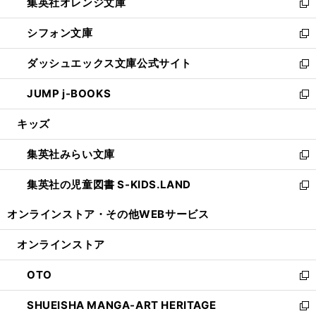
集英社オレンジ文庫
く
で
ド
い
新
開
ウ
ウ
し
シフォン文庫
く
で
ィ
い
新
開
ン
ウ
し
ダッシュエックス文庫公式サイト
く
ド
ィ
い
新
ウ
ン
ウ
し
JUMP j-BOOKS
で
ド
ィ
い
新
開
ウ
ン
ウ
し
キッズ
く
で
ド
ィ
い
開
ウ
ン
ウ
集英社みらい文庫
く
で
ド
ィ
新
開
ウ
ン
し
集英社の児童図書 S-KIDS.LAND
く
で
ド
い
新
開
ウ
ウ
し
オンラインストア・
その他WEBサービス
く
で
ィ
い
開
ン
ウ
オンラインストア
く
ド
ィ
ウ
ン
OTO
で
ド
新
開
ウ
し
SHUEISHA MANGA-ART HERITAGE
く
で
い
新