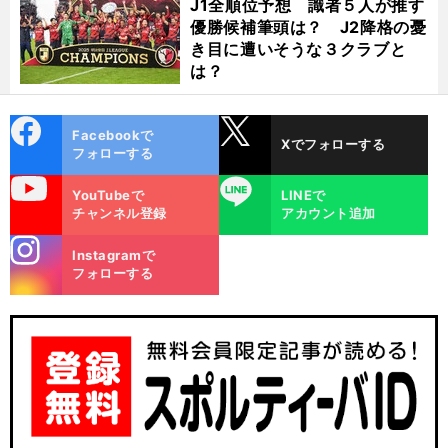
J1全順位予想 識者５人が推す
優勝候補筆頭は？ J2降格の憂
き目に遭いそうな３クラブと
は？
cebo
X
Facebookで
Xでフォローする
ok
フォローする
uTube
LINE
YouTubeで
LINEで
チャンネル登録
アカウント追加
stagra
Instagramで
m
フォローする