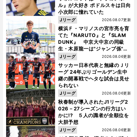
ル』が大好き ポドルスキは日向
小次郎に憧れていた
Jリーグ
2026.08.07更新
横浜Ｆ・マリノスの宮市亮を育
てた『NARUTO』と『SLAM
DUNK』 中京大中京の同級
生・木原龍一は"ジャンプ係"だ
った
Jリーグ
2026.08.06更新
サッカー日本代表と無縁のＪリ
ーグ 24年ぶりゴールデン生中
継の開幕戦でヘタな試合は見せ
られない
Jリーグ
2026.08.06更新
秋春制が導入されたJ1リーグ2
026－27シーズンの行方はい
かに!? ５人の識者が全順位を
大胆予想
Jリーグ
2026.08.06更新