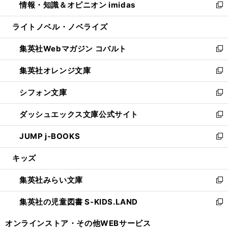
情報・知識＆オピニオン imidas
く
で
ド
ィ
い
新
開
ウ
ン
ウ
し
ライトノベル・ノベライズ
く
で
ド
ィ
い
開
ウ
ン
ウ
集英社Webマガジン コバルト
く
で
ド
ィ
新
開
ウ
ン
し
集英社オレンジ文庫
く
で
ド
い
新
開
ウ
ウ
し
シフォン文庫
く
で
ィ
い
新
開
ン
ウ
し
ダッシュエックス文庫公式サイト
く
ド
ィ
い
新
ウ
ン
ウ
し
JUMP j-BOOKS
で
ド
ィ
い
新
開
ウ
ン
ウ
し
キッズ
く
で
ド
ィ
い
開
ウ
ン
ウ
集英社みらい文庫
く
で
ド
ィ
新
開
ウ
ン
し
集英社の児童図書 S-KIDS.LAND
く
で
ド
い
新
開
ウ
ウ
し
オンラインストア・
その他WEBサービス
く
で
ィ
い