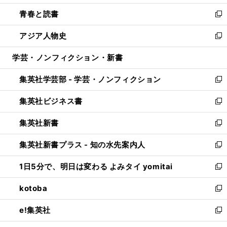
ウ
ン
ウ
し
青春と読書
で
ド
ィ
い
新
開
ウ
ン
ウ
し
アジア人物史
く
で
ド
ィ
い
新
開
ウ
ン
ウ
し
学芸・ノンフィクション・新書
く
で
ド
ィ
い
開
ウ
ン
ウ
集英社学芸部 - 学芸・ノンフィクション
く
で
ド
ィ
新
開
ウ
ン
し
集英社ビジネス書
く
で
ド
い
新
開
ウ
ウ
し
集英社新書
く
で
ィ
い
新
開
ン
ウ
し
集英社新書プラス - 知の水先案内人
く
ド
ィ
い
新
ウ
ン
ウ
し
1日5分で、明日は変わる よみタイ yomitai
で
ド
ィ
い
新
開
ウ
ン
ウ
し
kotoba
く
で
ド
ィ
い
新
開
ウ
ン
ウ
し
e!集英社
く
で
ド
ィ
い
新
開
ウ
ン
ウ
し