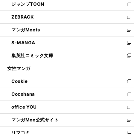
ジャンプTOON
く
で
ド
ィ
い
新
開
ウ
ン
ウ
し
ZEBRACK
く
で
ド
ィ
い
新
開
ウ
ン
ウ
し
マンガMeets
く
で
ド
ィ
い
新
開
ウ
ン
ウ
し
S-MANGA
く
で
ド
ィ
い
新
開
ウ
ン
ウ
し
集英社コミック文庫
く
で
ド
ィ
い
新
開
ウ
ン
ウ
し
女性マンガ
く
で
ド
ィ
い
開
ウ
ン
ウ
Cookie
く
で
ド
ィ
新
開
ウ
ン
し
Cocohana
く
で
ド
い
新
開
ウ
ウ
し
office YOU
く
で
ィ
い
新
開
ン
ウ
し
マンガMee公式サイト
く
ド
ィ
い
新
ウ
ン
ウ
し
リマコミ
で
ド
ィ
い
新