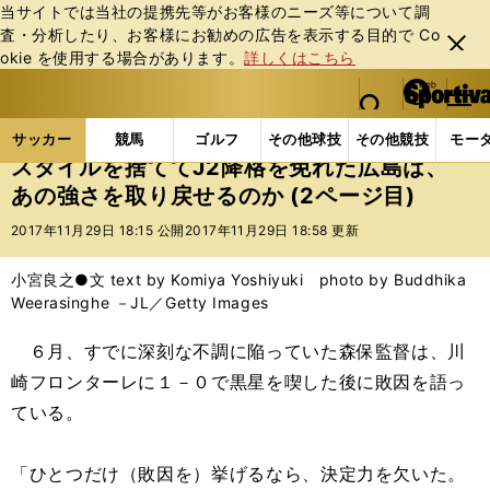
当サイトでは当社の提携先等がお客様のニーズ等について調
査・分析したり、お客様にお勧めの広告を表⽰する⽬的で Co
閉じ
okie を使⽤する場合があります。
詳しくはこちら
る
マイペ
web Sportiva (webスポルティーバ)
検索
メニュ
we
ー
サッカーの記事一覧
Jリーグ他
Jリーグ
スタイ
b
ジ
サッカー
競馬
ゴルフ
その他球技
その他競技
モー
ス
スタイルを捨ててJ2降格を免れた広島は、
ポ
あの強さを取り戻せるのか (2ページ目)
ル
テ
2017年11月29日 18:15 公開
2017年11月29日 18:58 更新
ィ
ー
小宮良之●文 text by Komiya Yoshiyuki photo by Buddhika
バ
Weerasinghe －JL／Getty Images
６月、すでに深刻な不調に陥っていた森保監督は、川
崎フロンターレに１－０で黒星を喫した後に敗因を語っ
ている。
「ひとつだけ（敗因を）挙げるなら、決定力を欠いた。