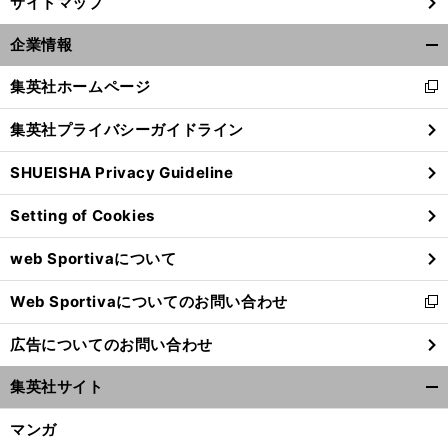
サイトマップ
企業情報
開
く/
集英社ホームページ
新
閉
し
じ
集英社プライバシーガイドライン
い
る
ウ
SHUEISHA Privacy Guideline
ィ
ン
Setting of Cookies
ド
ウ
前
へ
web Sportivaについて
で
開
Web Sportivaについてのお問い合わせ
く
新
し
広告についてのお問い合わせ
い
ウ
集英社サイト
ィ
開
ン
く/
マンガ
ド
閉