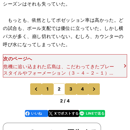
シーズンはそれも失っていた。
もっとも、依然としてポゼッション率は高かった。ど
の試合も、ボール支配では優位に立っていた。しかし横
パスが多く、崩し切れていない。むしろ、カウンターの
呼び水になってしまっていた。
次のページへ
危機に追い込まれた広島は、こだわってきたプレー
スタイルやフォーメーション（３－４－２－１）を
かなぐり捨てた。｢リスクを避け、サイドにボール
を入れ、攻撃はそこからのクロス中心｣ それが後
次
1
2
3
4
のページへ
のページへ
半戦から指揮を執
前
2 / 4
いいね
Xでポストする
LINEで送る
line
faceboo
x
k