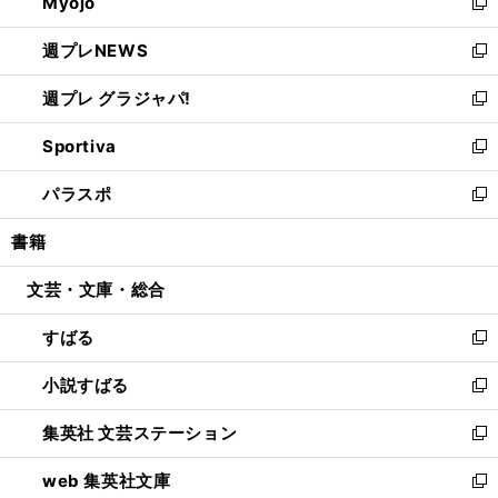
Myojo
く
で
ド
ィ
新
開
ウ
ン
し
週プレNEWS
く
で
ド
い
新
開
ウ
ウ
し
週プレ グラジャパ!
く
で
ィ
い
新
開
ン
ウ
し
Sportiva
く
ド
ィ
い
新
ウ
ン
ウ
し
パラスポ
で
ド
ィ
い
新
開
ウ
ン
ウ
し
書籍
く
で
ド
ィ
い
開
ウ
ン
ウ
文芸・文庫・総合
く
で
ド
ィ
開
ウ
ン
すばる
く
で
ド
新
開
ウ
し
小説すばる
く
で
い
新
開
ウ
し
集英社 文芸ステーション
く
ィ
い
新
ン
ウ
し
web 集英社文庫
ド
ィ
い
新