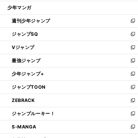
ウ
じ
少年マンガ
で
る
開
週刊少年ジャンプ
く
新
し
ジャンプSQ
い
新
ウ
し
Vジャンプ
ィ
い
新
ン
ウ
し
最強ジャンプ
ド
ィ
い
新
ウ
ン
ウ
し
少年ジャンプ+
で
ド
ィ
い
新
開
ウ
ン
ウ
し
ジャンプTOON
く
で
ド
ィ
い
新
開
ウ
ン
ウ
し
ZEBRACK
く
で
ド
ィ
い
新
開
ウ
ン
ウ
し
ジャンプルーキー！
く
で
ド
ィ
い
新
開
ウ
ン
ウ
し
S-MANGA
く
で
ド
ィ
い
新
開
ウ
ン
ウ
し