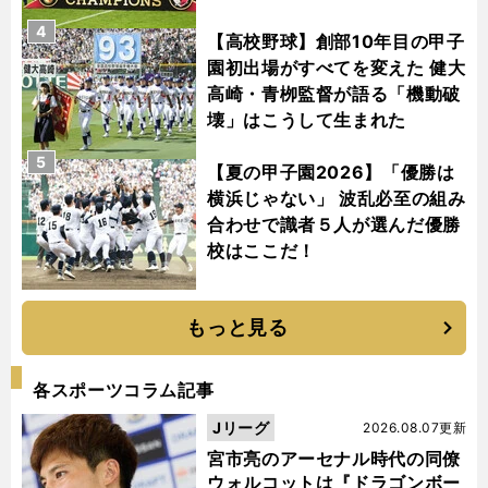
4
【高校野球】創部10年目の甲子
園初出場がすべてを変えた 健大
高崎・青栁監督が語る「機動破
壊」はこうして生まれた
5
【夏の甲子園2026】「優勝は
横浜じゃない」 波乱必至の組み
合わせで識者５人が選んだ優勝
校はここだ！
もっと見る
各スポーツコラム記事
Jリーグ
2026.08.07更新
宮市亮のアーセナル時代の同僚
ウォルコットは『ドラゴンボー