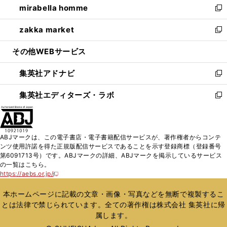
mirabella homme
く
で
ド
ィ
い
新
開
ウ
ン
ウ
し
zakka market
く
で
ド
ィ
い
新
開
ウ
ン
ウ
し
その他WEBサービス
く
で
ド
ィ
い
開
ウ
ン
ウ
集英社アドナビ
く
で
ド
ィ
新
開
ウ
ン
し
集英社エディターズ・ラボ
く
で
ド
い
新
開
ウ
ウ
し
く
で
ィ
い
開
ン
ウ
ABJマークは、この電子書店・電子書籍配信サービスが、著作権者からコンテ
く
ド
ィ
ンツ使用許諾を得た正規版配信サービスであることを示す登録商標（登録番号
ウ
ン
第6091713号）です。ABJマークの詳細、ABJマークを掲示しているサービス
で
ド
の一覧はこちら。
開
ウ
https://aebs.or.jp/
新
く
で
し
い
開
本ホームページに記載の文章・画像・写真などを無断で複製するこ
ウ
く
とは法律で禁じられています。全ての著作権は株式会社 集英社に帰
ィ
属します。
ン
ド