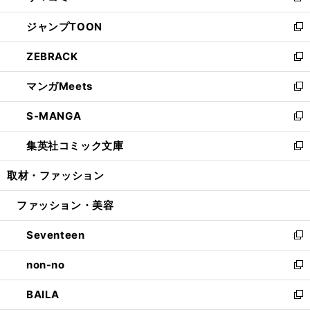
開
ウ
ン
ウ
し
ジャンプTOON
く
で
ド
ィ
い
新
開
ウ
ン
ウ
し
ZEBRACK
く
で
ド
ィ
い
新
開
ウ
ン
ウ
し
マンガMeets
く
で
ド
ィ
い
新
開
ウ
ン
ウ
し
S-MANGA
く
で
ド
ィ
い
新
開
ウ
ン
ウ
し
集英社コミック文庫
く
で
ド
ィ
い
新
開
ウ
ン
ウ
し
取材・ファッション
く
で
ド
ィ
い
開
ウ
ン
ウ
ファッション・美容
く
で
ド
ィ
開
ウ
ン
Seventeen
く
で
ド
新
開
ウ
し
non-no
く
で
い
新
開
ウ
し
BAILA
く
ィ
い
新