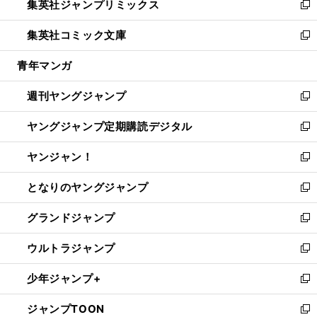
集英社ジャンプリミックス
く
で
ド
ィ
い
新
開
ウ
ン
ウ
し
集英社コミック文庫
く
で
ド
ィ
い
新
開
ウ
ン
ウ
し
青年マンガ
く
で
ド
ィ
い
開
ウ
ン
ウ
週刊ヤングジャンプ
く
で
ド
ィ
新
開
ウ
ン
し
ヤングジャンプ定期購読デジタル
く
で
ド
い
新
開
ウ
ウ
し
ヤンジャン！
く
で
ィ
い
新
開
ン
ウ
し
となりのヤングジャンプ
く
ド
ィ
い
新
ウ
ン
ウ
し
グランドジャンプ
で
ド
ィ
い
新
開
ウ
ン
ウ
し
ウルトラジャンプ
く
で
ド
ィ
い
新
開
ウ
ン
ウ
し
少年ジャンプ+
く
で
ド
ィ
い
新
開
ウ
ン
ウ
し
ジャンプTOON
く
で
ド
ィ
い
新