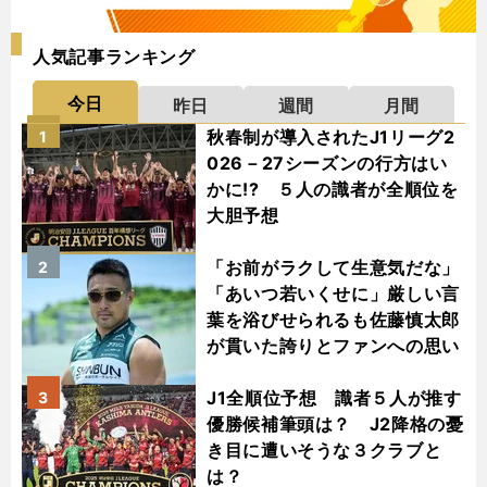
人気記事ランキング
今日
昨日
週間
月間
秋春制が導入されたJ1リーグ2
1
026－27シーズンの行方はい
かに!? ５人の識者が全順位を
大胆予想
「お前がラクして生意気だな」
2
「あいつ若いくせに」厳しい言
葉を浴びせられるも佐藤慎太郎
が貫いた誇りとファンへの思い
J1全順位予想 識者５人が推す
3
優勝候補筆頭は？ J2降格の憂
き目に遭いそうな３クラブと
は？