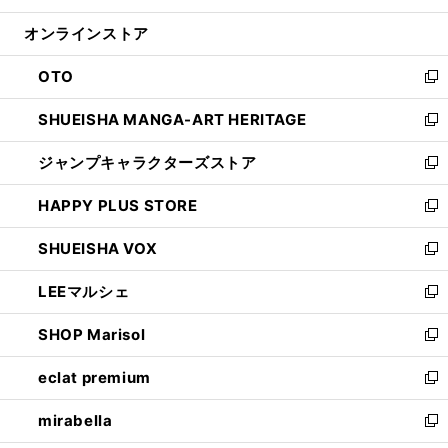
開
ン
ウ
オンラインストア
く
ド
ィ
ウ
ン
OTO
で
ド
新
開
ウ
し
SHUEISHA MANGA-ART HERITAGE
く
で
い
新
開
ウ
し
ジャンプキャラクターズストア
く
ィ
い
新
ン
ウ
し
HAPPY PLUS STORE
ド
ィ
い
新
ウ
ン
ウ
し
SHUEISHA VOX
で
ド
ィ
い
新
開
ウ
ン
ウ
し
LEEマルシェ
く
で
ド
ィ
い
新
開
ウ
ン
ウ
し
SHOP Marisol
く
で
ド
ィ
い
新
開
ウ
ン
ウ
し
eclat premium
く
で
ド
ィ
い
新
開
ウ
ン
ウ
し
mirabella
く
で
ド
ィ
い
新
開
ウ
ン
ウ
し