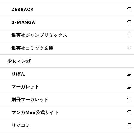
開
ウ
ン
ウ
し
ZEBRACK
く
で
ド
ィ
い
新
開
ウ
ン
ウ
し
S-MANGA
く
で
ド
ィ
い
新
開
ウ
ン
ウ
し
集英社ジャンプリミックス
く
で
ド
ィ
い
新
開
ウ
ン
ウ
し
集英社コミック文庫
く
で
ド
ィ
い
新
開
ウ
ン
ウ
し
少女マンガ
く
で
ド
ィ
い
開
ウ
ン
ウ
りぼん
く
で
ド
ィ
新
開
ウ
ン
し
マーガレット
く
で
ド
い
新
開
ウ
ウ
し
別冊マーガレット
く
で
ィ
い
新
開
ン
ウ
し
マンガMee公式サイト
く
ド
ィ
い
新
ウ
ン
ウ
し
リマコミ
で
ド
ィ
い
新
開
ウ
ン
ウ
し