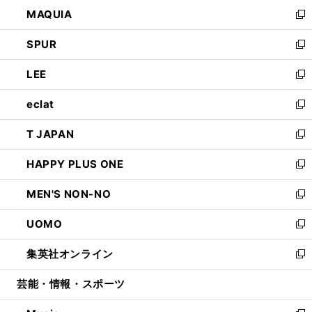
ン
ウ
し
MAQUIA
ド
ィ
い
新
ウ
ン
ウ
し
SPUR
で
ド
ィ
い
新
開
ウ
ン
ウ
し
LEE
く
で
ド
ィ
い
新
開
ウ
ン
ウ
し
eclat
く
で
ド
ィ
い
新
開
ウ
ン
ウ
し
T JAPAN
く
で
ド
ィ
い
新
開
ウ
ン
ウ
し
HAPPY PLUS ONE
く
で
ド
ィ
い
新
開
ウ
ン
ウ
し
MEN'S NON-NO
く
で
ド
ィ
い
新
開
ウ
ン
ウ
し
UOMO
く
で
ド
ィ
い
新
開
ウ
ン
ウ
し
集英社オンライン
く
で
ド
ィ
い
新
開
ウ
ン
ウ
し
芸能・情報・スポーツ
く
で
ド
ィ
い
開
ウ
ン
ウ