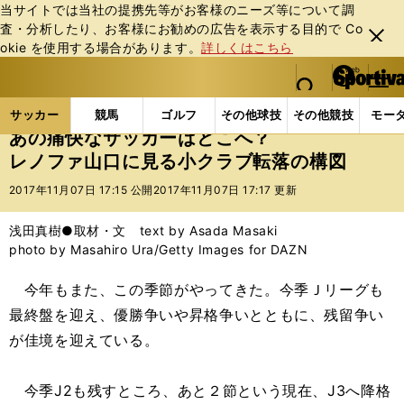
当サイトでは当社の提携先等がお客様のニーズ等について調
査・分析したり、お客様にお勧めの広告を表⽰する⽬的で Co
閉じ
okie を使⽤する場合があります。
詳しくはこちら
る
マイペ
web Sportiva (webスポルティーバ)
検索
メニュ
we
ー
サッカーの記事一覧
Jリーグ他
Jリーグ
あの痛
b
ジ
サッカー
競馬
ゴルフ
その他球技
その他競技
モー
ス
あの痛快なサッカーはどこへ？
ポ
レノファ山口に見る小クラブ転落の構図
ル
テ
2017年11月07日 17:15 公開
2017年11月07日 17:17 更新
ィ
ー
浅田真樹●取材・文 text by Asada Masaki
バ
photo by Masahiro Ura/Getty Images for DAZN
今年もまた、この季節がやってきた。今季Ｊリーグも
最終盤を迎え、優勝争いや昇格争いとともに、残留争い
が佳境を迎えている。
今季J2も残すところ、あと２節という現在、J3へ降格