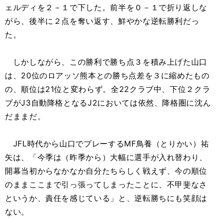
ェルディを２－１で下した。前半を０－１で折り返しな
がら、後半に２点を奪い返す、鮮やかな逆転勝利だっ
た。
しかしながら、この勝利で勝ち点３を積み上げた山口
は、20位のロアッソ熊本との勝ち点差を３に縮めたもの
の、順位は21位と変わらず。全22クラブ中、下位２クラ
ブがJ3自動降格となるJ2においては依然、降格圏に沈ん
だままだ。
JFL時代から山口でプレーするMF鳥養（とりかい）祐
矢は、「今季は（昨季から）大幅に選手が入れ替わり、
開幕当初からなかなか自分たちらしく戦えず、今の順位
のままここまで引っ張ってしまったことに、不甲斐なさ
というか、責任を感じている」と、逆転勝ちにも笑顔は
ない。