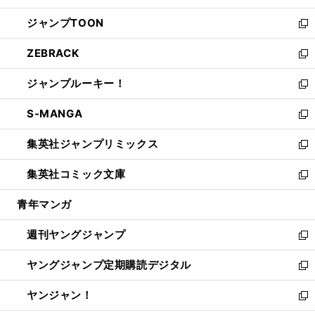
開
ウ
ン
ウ
し
ジャンプTOON
く
で
ド
ィ
い
新
開
ウ
ン
ウ
し
ZEBRACK
く
で
ド
ィ
い
新
開
ウ
ン
ウ
し
ジャンプルーキー！
く
で
ド
ィ
い
新
開
ウ
ン
ウ
し
S-MANGA
く
で
ド
ィ
い
新
開
ウ
ン
ウ
し
集英社ジャンプリミックス
く
で
ド
ィ
い
新
開
ウ
ン
ウ
し
集英社コミック文庫
く
で
ド
ィ
い
新
開
ウ
ン
ウ
し
青年マンガ
く
で
ド
ィ
い
開
ウ
ン
ウ
週刊ヤングジャンプ
く
で
ド
ィ
新
開
ウ
ン
し
ヤングジャンプ定期購読デジタル
く
で
ド
い
新
開
ウ
ウ
し
ヤンジャン！
く
で
ィ
い
新
開
ン
ウ
し