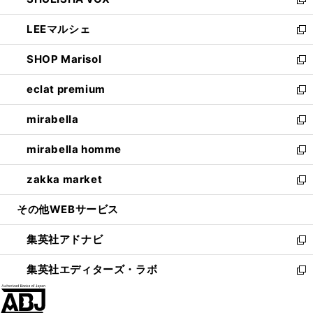
ド
ィ
い
新
開
ウ
ン
ウ
し
LEEマルシェ
く
で
ド
ィ
い
新
開
ウ
ン
ウ
し
SHOP Marisol
く
で
ド
ィ
い
新
開
ウ
ン
ウ
し
eclat premium
く
で
ド
ィ
い
新
開
ウ
ン
ウ
し
mirabella
く
で
ド
ィ
い
新
開
ウ
ン
ウ
し
mirabella homme
く
で
ド
ィ
い
新
開
ウ
ン
ウ
し
zakka market
く
で
ド
ィ
い
新
開
ウ
ン
ウ
し
その他WEBサービス
く
で
ド
ィ
い
開
ウ
ン
ウ
集英社アドナビ
く
で
ド
ィ
新
開
ウ
ン
し
集英社エディターズ・ラボ
く
で
ド
い
新
開
ウ
ウ
し
く
で
ィ
い