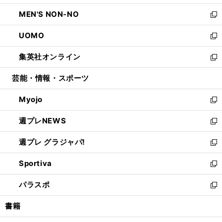
開
ウ
ン
ウ
し
MEN'S NON-NO
く
で
ド
ィ
い
新
開
ウ
ン
ウ
し
UOMO
く
で
ド
ィ
い
新
開
ウ
ン
ウ
し
集英社オンライン
く
で
ド
ィ
い
新
開
ウ
ン
ウ
し
芸能・情報・スポーツ
く
で
ド
ィ
い
開
ウ
ン
ウ
Myojo
く
で
ド
ィ
新
開
ウ
ン
し
週プレNEWS
く
で
ド
い
新
開
ウ
ウ
し
週プレ グラジャパ!
く
で
ィ
い
新
開
ン
ウ
し
Sportiva
く
ド
ィ
い
新
ウ
ン
ウ
し
パラスポ
で
ド
ィ
い
新
開
ウ
ン
ウ
し
書籍
く
で
ド
ィ
い
開
ウ
ン
ウ