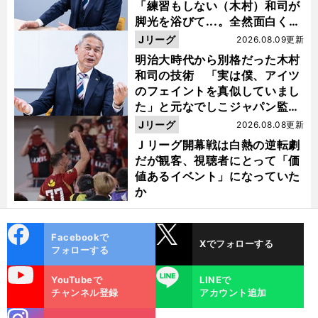
「練習もしない（木村）和司が
脚光を浴びて...。全然面白くな
い４年間でした」
Jリーグ
2026.08.09更新
明治大時代から別格だった木村
和司の技術 「実は僕、アイツ
のフェイントを真似していまし
た」と元なでしこジャパン監
督・佐々木則夫
Jリーグ
2026.08.08更新
Ｊリーグ開幕戦は白熱の逆転劇
だが観客、視聴者にとって「価
値あるイベント」になっていた
か
cebo
X
Facebookで
Xでフォローする
ok
フォローする
uTube
LINE
YouTubeで
LINEで
チャンネル登録
アカウント追加
stagra