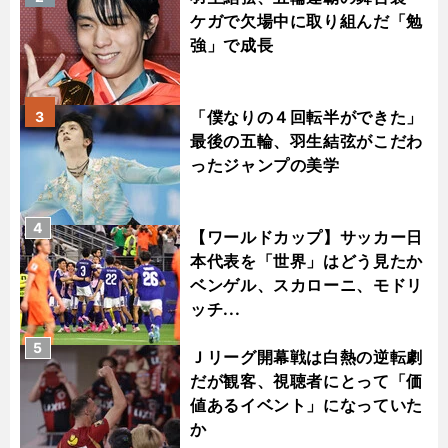
ケガで欠場中に取り組んだ「勉
強」で成長
「僕なりの４回転半ができた」
3
最後の五輪、羽生結弦がこだわ
ったジャンプの美学
4
【ワールドカップ】サッカー日
本代表を「世界」はどう見たか
ベンゲル、スカローニ、モドリ
ッチ...
5
Ｊリーグ開幕戦は白熱の逆転劇
だが観客、視聴者にとって「価
値あるイベント」になっていた
か