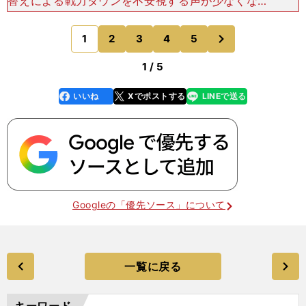
替えによる戦力ダウンを不安視する声が少なくない
なか、開幕当初から苦しい戦いを強いられ続けた。
一昨季J3を制した山口は昨季、J2昇格１年目な
次
1
2
3
4
5
のページへ
がら、一時は３
1 / 5
いいね
Xでポストする
LINEで送る
line
faceboo
x
k
Googleの「優先ソース」について
一覧に戻る