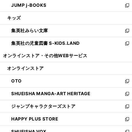
し
JUMP j-BOOKS
で
ド
ィ
い
新
開
ウ
ン
ウ
し
キッズ
く
で
ド
ィ
い
開
ウ
ン
ウ
集英社みらい文庫
く
で
ド
ィ
新
開
ウ
ン
し
集英社の児童図書 S-KIDS.LAND
く
で
ド
い
新
開
ウ
ウ
し
オンラインストア・
その他WEBサービス
く
で
ィ
い
開
ン
ウ
オンラインストア
く
ド
ィ
ウ
ン
OTO
で
ド
新
開
ウ
し
SHUEISHA MANGA-ART HERITAGE
く
で
い
新
開
ウ
し
ジャンプキャラクターズストア
く
ィ
い
新
ン
ウ
し
HAPPY PLUS STORE
ド
ィ
い
新
ウ
ン
ウ
し
SHUEISHA VOX
で