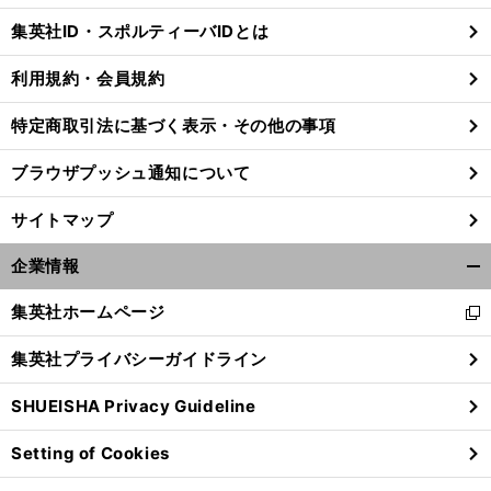
じ
集英社ID・スポルティーバIDとは
る
利用規約・会員規約
。
特定商取引法に基づく表示・その他の事項
.
試
」
前
へ
ブラウザプッシュ通知について
サイトマップ
企業情報
開
く/
集英社ホームページ
新
閉
し
じ
集英社プライバシーガイドライン
い
る
ウ
SHUEISHA Privacy Guideline
ィ
ン
Setting of Cookies
ド
ウ