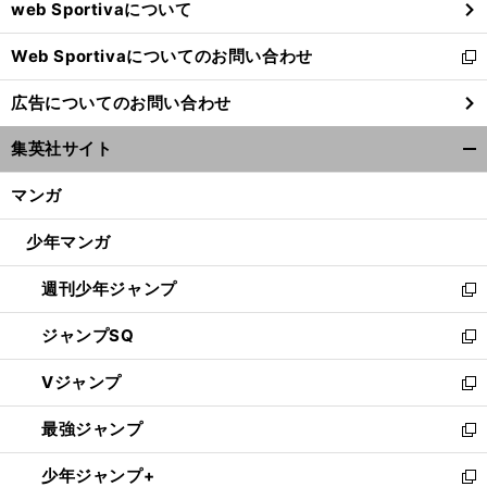
web Sportivaについて
で
開
Web Sportivaについてのお問い合わせ
く
新
し
広告についてのお問い合わせ
い
ウ
集英社サイト
ィ
開
ン
く/
マンガ
ド
閉
ウ
じ
少年マンガ
で
る
開
週刊少年ジャンプ
く
新
し
ジャンプSQ
い
新
ウ
し
Vジャンプ
ィ
い
新
ン
ウ
し
最強ジャンプ
ド
ィ
い
新
ウ
ン
ウ
し
少年ジャンプ+
で
ド
ィ
い
新