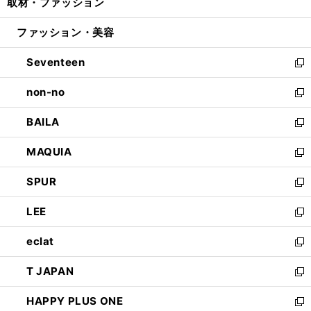
取材・ファッション
く
で
ド
ィ
い
開
ウ
ン
ウ
ファッション・美容
く
で
ド
ィ
開
ウ
ン
Seventeen
く
で
ド
新
開
ウ
し
non-no
く
で
い
新
開
ウ
し
BAILA
く
ィ
い
新
ン
ウ
し
MAQUIA
ド
ィ
い
新
ウ
ン
ウ
し
SPUR
で
ド
ィ
い
新
開
ウ
ン
ウ
し
LEE
く
で
ド
ィ
い
新
開
ウ
ン
ウ
し
eclat
く
で
ド
ィ
い
新
開
ウ
ン
ウ
し
T JAPAN
く
で
ド
ィ
い
新
開
ウ
ン
ウ
し
HAPPY PLUS ONE
く
で
ド
ィ
い
新