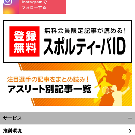
Instagramで
m
フォローする
サービス
開
く/
推奨環境
閉