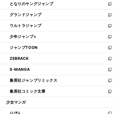
となりのヤングジャンプ
く
ド
ィ
い
新
ウ
ン
ウ
し
グランドジャンプ
で
ド
ィ
い
新
開
ウ
ン
ウ
し
ウルトラジャンプ
く
で
ド
ィ
い
新
開
ウ
ン
ウ
し
少年ジャンプ+
く
で
ド
ィ
い
新
開
ウ
ン
ウ
し
ジャンプTOON
く
で
ド
ィ
い
新
開
ウ
ン
ウ
し
ZEBRACK
く
で
ド
ィ
い
新
開
ウ
ン
ウ
し
S-MANGA
く
で
ド
ィ
い
新
開
ウ
ン
ウ
し
集英社ジャンプリミックス
く
で
ド
ィ
い
新
開
ウ
ン
ウ
し
集英社コミック文庫
く
で
ド
ィ
い
新
開
ウ
ン
ウ
し
少女マンガ
く
で
ド
ィ
い
開
ウ
ン
ウ
りぼん
く
で
ド
ィ