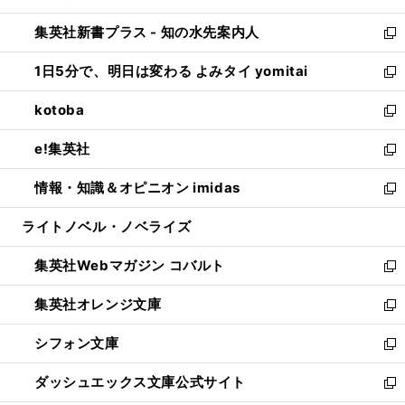
開
ン
ウ
し
集英社新書プラス - 知の水先案内人
く
ド
ィ
い
新
ウ
ン
ウ
し
1日5分で、明日は変わる よみタイ yomitai
で
ド
ィ
い
新
開
ウ
ン
ウ
し
kotoba
く
で
ド
ィ
い
新
開
ウ
ン
ウ
し
e!集英社
く
で
ド
ィ
い
新
開
ウ
ン
ウ
し
情報・知識＆オピニオン imidas
く
で
ド
ィ
い
新
開
ウ
ン
ウ
し
ライトノベル・ノベライズ
く
で
ド
ィ
い
開
ウ
ン
ウ
集英社Webマガジン コバルト
く
で
ド
ィ
新
開
ウ
ン
し
集英社オレンジ文庫
く
で
ド
い
新
開
ウ
ウ
し
シフォン文庫
く
で
ィ
い
新
開
ン
ウ
し
ダッシュエックス文庫公式サイト
く
ド
ィ
い
新
ウ
ン
ウ