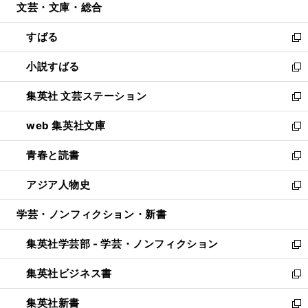
文芸・文庫・総合
く
で
ド
ィ
開
ウ
ン
すばる
く
で
ド
新
開
ウ
し
小説すばる
く
で
い
新
開
ウ
し
集英社 文芸ステーション
く
ィ
い
新
ン
ウ
し
web 集英社文庫
ド
ィ
い
新
ウ
ン
ウ
し
青春と読書
で
ド
ィ
い
新
開
ウ
ン
ウ
し
アジア人物史
く
で
ド
ィ
い
新
開
ウ
ン
ウ
し
学芸・ノンフィクション・新書
く
で
ド
ィ
い
開
ウ
ン
ウ
集英社学芸部 - 学芸・ノンフィクション
く
で
ド
ィ
新
開
ウ
ン
し
集英社ビジネス書
く
で
ド
い
新
開
ウ
ウ
し
集英社新書
く
で
ィ
い
新