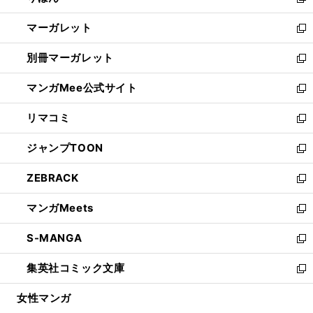
新
開
ウ
ン
し
マーガレット
く
で
ド
い
新
開
ウ
ウ
し
別冊マーガレット
く
で
ィ
い
新
開
ン
ウ
し
マンガMee公式サイト
く
ド
ィ
い
新
ウ
ン
ウ
し
リマコミ
で
ド
ィ
い
新
開
ウ
ン
ウ
し
ジャンプTOON
く
で
ド
ィ
い
新
開
ウ
ン
ウ
し
ZEBRACK
く
で
ド
ィ
い
新
開
ウ
ン
ウ
し
マンガMeets
く
で
ド
ィ
い
新
開
ウ
ン
ウ
し
S-MANGA
く
で
ド
ィ
い
新
開
ウ
ン
ウ
し
集英社コミック文庫
く
で
ド
ィ
い
新
開
ウ
ン
ウ
し
女性マンガ
く
で
ド
ィ
い