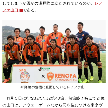
してしまうか否かの瀬戸際に立たされているのが、
レノ
ファ山口
である。
J3降格の危機に直面しているレノファ山口
11月５日に行なわれたJ2第40節、前節終了時点で21位
の山口は、アウェーゲームながら同６位につける東京ヴ