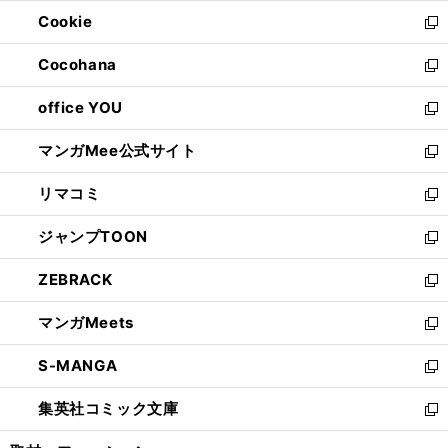
開
ウ
ン
ウ
Cookie
く
で
ド
ィ
新
開
ウ
ン
し
Cocohana
く
で
ド
い
新
開
ウ
ウ
し
office YOU
く
で
ィ
い
新
開
ン
ウ
し
マンガMee公式サイト
く
ド
ィ
い
新
ウ
ン
ウ
し
リマコミ
で
ド
ィ
い
新
開
ウ
ン
ウ
し
ジャンプTOON
く
で
ド
ィ
い
新
開
ウ
ン
ウ
し
ZEBRACK
く
で
ド
ィ
い
新
開
ウ
ン
ウ
し
マンガMeets
く
で
ド
ィ
い
新
開
ウ
ン
ウ
し
S-MANGA
く
で
ド
ィ
い
新
開
ウ
ン
ウ
し
集英社コミック文庫
く
で
ド
ィ
い
新
開
ウ
ン
ウ
し