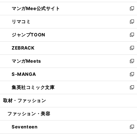
開
ン
ウ
し
マンガMee公式サイト
く
ド
ィ
い
新
ウ
ン
ウ
し
リマコミ
で
ド
ィ
い
新
開
ウ
ン
ウ
し
ジャンプTOON
く
で
ド
ィ
い
新
開
ウ
ン
ウ
し
ZEBRACK
く
で
ド
ィ
い
新
開
ウ
ン
ウ
し
マンガMeets
く
で
ド
ィ
い
新
開
ウ
ン
ウ
し
S-MANGA
く
で
ド
ィ
い
新
開
ウ
ン
ウ
し
集英社コミック文庫
く
で
ド
ィ
い
新
開
ウ
ン
ウ
し
取材・ファッション
く
で
ド
ィ
い
開
ウ
ン
ウ
ファッション・美容
く
で
ド
ィ
開
ウ
ン
Seventeen
く
で
ド
新
開
ウ
し