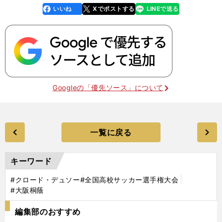
いいね
Xでポストする
LINEで送る
line
faceboo
x
k
Googleの「優先ソース」について
一覧に戻る
キーワード
#クロード・デュソー
#全国高校サッカー選手権大会
#大阪桐蔭
編集部のおすすめ