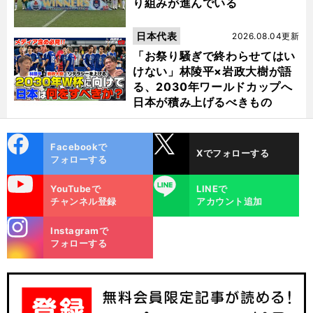
り組みが進んでいる
日本代表
2026.08.04更新
「お祭り騒ぎで終わらせてはい
けない」林陵平×岩政大樹が語
る、2030年ワールドカップへ
日本が積み上げるべきもの
cebo
X
Facebookで
Xでフォローする
ok
フォローする
uTube
LINE
YouTubeで
LINEで
チャンネル登録
アカウント追加
stagra
Instagramで
m
フォローする