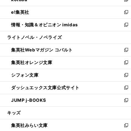
ィ
い
新
開
ウ
ン
ウ
し
e!集英社
く
で
ド
ィ
い
新
開
ウ
ン
ウ
し
情報・知識＆オピニオン imidas
く
で
ド
ィ
い
新
開
ウ
ン
ウ
し
ライトノベル・ノベライズ
く
で
ド
ィ
い
開
ウ
ン
ウ
集英社Webマガジン コバルト
く
で
ド
ィ
新
開
ウ
ン
し
集英社オレンジ文庫
く
で
ド
い
新
開
ウ
ウ
し
シフォン文庫
く
で
ィ
い
新
開
ン
ウ
し
ダッシュエックス文庫公式サイト
く
ド
ィ
い
新
ウ
ン
ウ
し
JUMP j-BOOKS
で
ド
ィ
い
新
開
ウ
ン
ウ
し
キッズ
く
で
ド
ィ
い
開
ウ
ン
ウ
集英社みらい文庫
く
で
ド
ィ
新