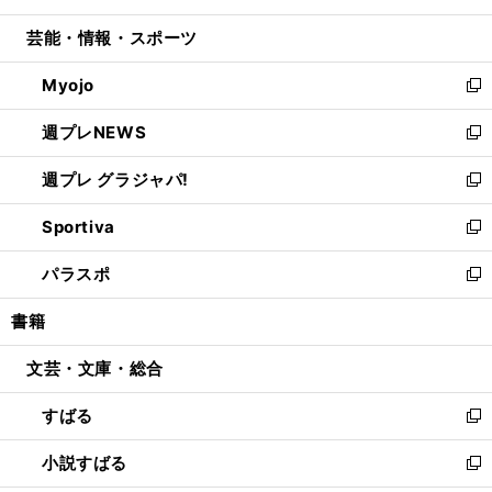
開
ウ
ン
ウ
し
芸能・情報・スポーツ
く
で
ド
ィ
い
開
ウ
ン
ウ
Myojo
く
で
ド
ィ
新
開
ウ
ン
し
週プレNEWS
く
で
ド
い
新
開
ウ
ウ
し
週プレ グラジャパ!
く
で
ィ
い
新
開
ン
ウ
し
Sportiva
く
ド
ィ
い
新
ウ
ン
ウ
し
パラスポ
で
ド
ィ
い
新
開
ウ
ン
ウ
し
書籍
く
で
ド
ィ
い
開
ウ
ン
ウ
文芸・文庫・総合
く
で
ド
ィ
開
ウ
ン
すばる
く
で
ド
新
開
ウ
し
小説すばる
く
で
い
新
開
ウ
し