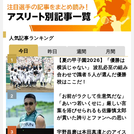
人気記事ランキング
今日
昨日
週間
月間
【夏の甲子園2026】「優勝は
1
横浜じゃない」 波乱必至の組み
合わせで識者５人が選んだ優勝
校はここだ！
「お前がラクして生意気だな」
2
「あいつ若いくせに」厳しい言
葉を浴びせられるも佐藤慎太郎
が貫いた誇りとファンへの思い
宇野昌磨は本田真凜とのアイス
3