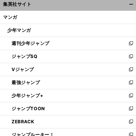
集英社サイト
ィ
開
ン
く/
マンガ
ド
閉
ウ
じ
少年マンガ
で
る
開
週刊少年ジャンプ
く
新
し
ジャンプSQ
い
新
ウ
し
Vジャンプ
ィ
い
新
ン
ウ
し
最強ジャンプ
ド
ィ
い
新
ウ
ン
ウ
し
少年ジャンプ+
で
ド
ィ
い
新
開
ウ
ン
ウ
し
ジャンプTOON
く
で
ド
ィ
い
新
開
ウ
ン
ウ
し
ZEBRACK
く
で
ド
ィ
い
新
開
ウ
ン
ウ
し
ジャンプルーキー！
く
で
ド
ィ
い
新