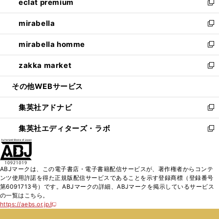
eclat premium
く
で
ド
ィ
い
新
開
ウ
ン
ウ
し
mirabella
く
で
ド
ィ
い
新
開
ウ
ン
ウ
し
mirabella homme
く
で
ド
ィ
い
新
開
ウ
ン
ウ
し
zakka market
く
で
ド
ィ
い
新
開
ウ
ン
ウ
し
その他WEBサービス
く
で
ド
ィ
い
開
ウ
ン
ウ
集英社アドナビ
く
で
ド
ィ
新
開
ウ
ン
し
集英社エディターズ・ラボ
く
で
ド
い
新
開
ウ
ウ
し
く
で
ィ
い
開
ン
ウ
ABJマークは、この電子書店・電子書籍配信サービスが、著作権者からコンテ
く
ド
ィ
ンツ使用許諾を得た正規版配信サービスであることを示す登録商標（登録番号
ウ
ン
第6091713号）です。ABJマークの詳細、ABJマークを掲示しているサービス
で
ド
の一覧はこちら。
開
ウ
https://aebs.or.jp/
新
く
で
し