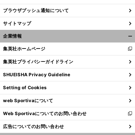
ブラウザプッシュ通知について
サイトマップ
企業情報
開
く/
集英社ホームページ
新
閉
し
じ
集英社プライバシーガイドライン
い
る
ウ
SHUEISHA Privacy Guideline
ィ
ン
無
。
湘
」
Setting of Cookies
ド
念のJ2降格に想う
それでも「
南スタイル
を捨ててはいけない
ウ
web Sportivaについて
で
開
Web Sportivaについてのお問い合わせ
く
新
し
広告についてのお問い合わせ
い
ウ