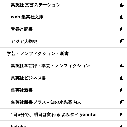
集英社 文芸ステーション
く
ィ
い
新
ン
ウ
し
web 集英社文庫
ド
ィ
い
新
ウ
ン
ウ
し
青春と読書
で
ド
ィ
い
新
開
ウ
ン
ウ
し
アジア人物史
く
で
ド
ィ
い
新
開
ウ
ン
ウ
し
学芸・ノンフィクション・新書
く
で
ド
ィ
い
開
ウ
ン
ウ
集英社学芸部 - 学芸・ノンフィクション
く
で
ド
ィ
新
開
ウ
ン
し
集英社ビジネス書
く
で
ド
い
新
開
ウ
ウ
し
集英社新書
く
で
ィ
い
新
開
ン
ウ
し
集英社新書プラス - 知の水先案内人
く
ド
ィ
い
新
ウ
ン
ウ
し
1日5分で、明日は変わる よみタイ yomitai
で
ド
ィ
い
新
開
ウ
ン
ウ
し
kotoba
く
で
ド