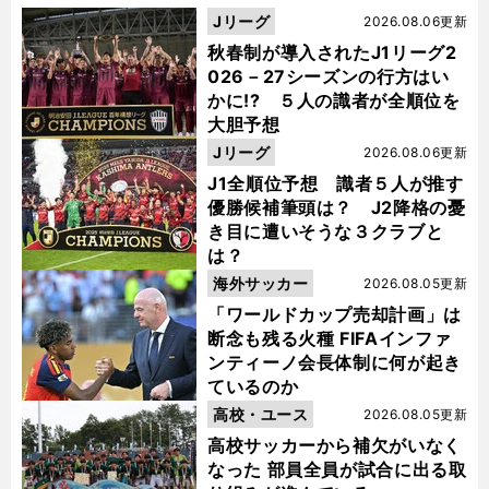
Jリーグ
2026.08.06更新
秋春制が導入されたJ1リーグ2
026－27シーズンの行方はい
かに!? ５人の識者が全順位を
大胆予想
Jリーグ
2026.08.06更新
J1全順位予想 識者５人が推す
優勝候補筆頭は？ J2降格の憂
き目に遭いそうな３クラブと
は？
海外サッカー
2026.08.05更新
「ワールドカップ売却計画」は
断念も残る火種 FIFAインファ
ンティーノ会長体制に何が起き
ているのか
高校・ユース
2026.08.05更新
高校サッカーから補欠がいなく
なった 部員全員が試合に出る取