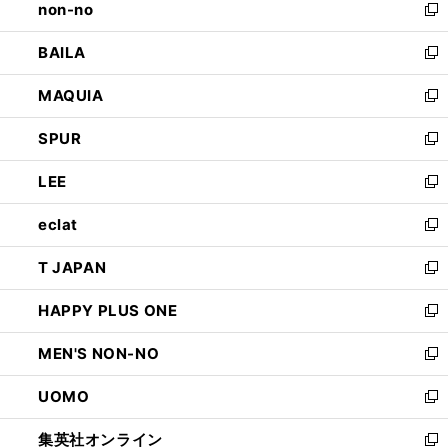
non-no
く
で
い
新
開
ウ
し
BAILA
く
ィ
い
新
ン
ウ
し
MAQUIA
ド
ィ
い
新
ウ
ン
ウ
し
SPUR
で
ド
ィ
い
新
開
ウ
ン
ウ
し
LEE
く
で
ド
ィ
い
新
開
ウ
ン
ウ
し
eclat
く
で
ド
ィ
い
新
開
ウ
ン
ウ
し
T JAPAN
く
で
ド
ィ
い
新
開
ウ
ン
ウ
し
HAPPY PLUS ONE
く
で
ド
ィ
い
新
開
ウ
ン
ウ
し
MEN'S NON-NO
く
で
ド
ィ
い
新
開
ウ
ン
ウ
し
UOMO
く
で
ド
ィ
い
新
開
ウ
ン
ウ
し
集英社オンライン
く
で
ド
ィ
い
新