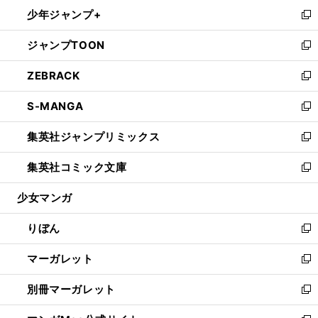
ン
ウ
し
少年ジャンプ+
く
で
ド
ィ
い
新
開
ウ
ン
ウ
し
ジャンプTOON
く
で
ド
ィ
い
新
開
ウ
ン
ウ
し
ZEBRACK
く
で
ド
ィ
い
新
開
ウ
ン
ウ
し
S-MANGA
く
で
ド
ィ
い
新
開
ウ
ン
ウ
し
集英社ジャンプリミックス
く
で
ド
ィ
い
新
開
ウ
ン
ウ
し
集英社コミック文庫
く
で
ド
ィ
い
新
開
ウ
ン
ウ
し
少女マンガ
く
で
ド
ィ
い
開
ウ
ン
ウ
りぼん
く
で
ド
ィ
新
開
ウ
ン
し
マーガレット
く
で
ド
い
新
開
ウ
ウ
し
別冊マーガレット
く
で
ィ
い
新
開
ン
ウ
し