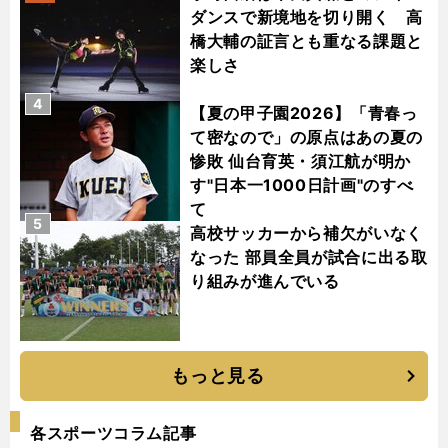
ダンスで新境地を切り開く 高
橋大輔の証言とも重なる課題と
楽しさ
4
【夏の甲子園2026】「青春っ
て密なので」の原点はあの夏の
惨敗 仙台育英・須江航が明か
す"日本一1000日計画"のすべ
て
5
高校サッカーから補欠がいなく
なった 部員全員が試合に出る取
り組みが進んでいる
もっと見る
各スポーツコラム記事