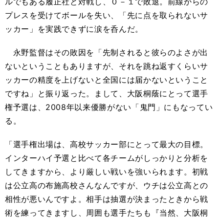
ルでもある履正社と対戦し、０－１で敗退。前線からの
プレスを受けてボールを失い、「先に点を取られないサ
ッカー」を実践できずに涙を呑んだ。
永野監督はその敗因を「先制されると彼らのよさが出
ないということもありますが、それを跳ね返すくらいサ
ッカーの精度を上げないと全国には届かないということ
ですね」と振り返った。まして、大阪桐蔭にとって選手
権予選は、2008年以来優勝がない「鬼門」にもなってい
る。
「選手権出場は、高校サッカー部にとって最大の目標。
インターハイ予選と比べて各チームがしっかりと分析を
してきますから、より厳しい戦いを強いられます。初戦
は公立高の布施高校さんなんですが、ウチは公立高との
相性が悪いんですよ。相手は抽選が決まったときから戦
術を練ってきますし、周囲も選手たちも『当然、大阪桐