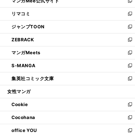
マンガMee公式サイト
く
ド
ィ
い
新
ウ
ン
ウ
し
リマコミ
で
ド
ィ
い
新
開
ウ
ン
ウ
し
ジャンプTOON
く
で
ド
ィ
い
新
開
ウ
ン
ウ
し
ZEBRACK
く
で
ド
ィ
い
新
開
ウ
ン
ウ
し
マンガMeets
く
で
ド
ィ
い
新
開
ウ
ン
ウ
し
S-MANGA
く
で
ド
ィ
い
新
開
ウ
ン
ウ
し
集英社コミック文庫
く
で
ド
ィ
い
新
開
ウ
ン
ウ
し
女性マンガ
く
で
ド
ィ
い
開
ウ
ン
ウ
Cookie
く
で
ド
ィ
新
開
ウ
ン
し
Cocohana
く
で
ド
い
新
開
ウ
ウ
し
office YOU
く
で
ィ
い
新