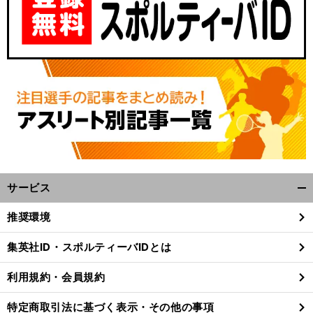
サービス
開
く/
推奨環境
閉
じ
集英社ID・スポルティーバIDとは
る
利用規約・会員規約
特定商取引法に基づく表示・その他の事項