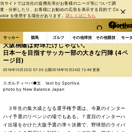
当サイトでは当社の提携先等がお客様のニーズ等について調
査・分析したり、お客様にお勧めの広告を表⽰する⽬的で Co
閉じ
okie を使⽤する場合があります。
詳しくはこちら
る
マイペ
web Sportiva (webスポルティーバ)
検索
メニュ
we
ー
サッカーの記事一覧
Jリーグ他
高校・ユース
大
b
ジ
サッカー
競馬
ゴルフ
その他球技
その他競技
モー
ス
大阪桐蔭は野球だけじゃない。
ポ
日本一を目指すサッカー部の大きな円陣 (4ペ
ル
ージ目)
テ
ィ
2016年10月23日 07:35 公開
2016年10月24日 12:48 更新
ー
バ
スポルティーバ●文 text by Sportiva
photo by New Balance Japan
３年生の集大成となる選手権予選は、今夏のインター
ハイ予選のリベンジの場でもある。７度目のインターハ
イ出場をかけた大阪予選の準々決勝で、野球部のライバ