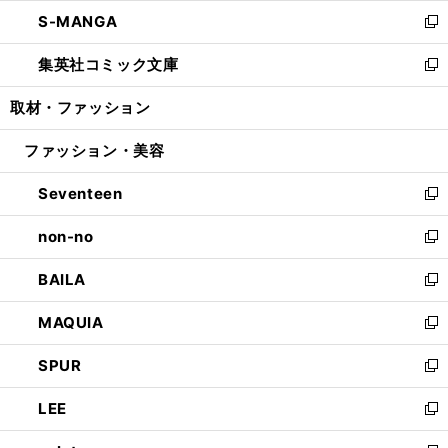
ウ
ン
ウ
し
S-MANGA
く
で
ド
ィ
い
新
開
ウ
ン
ウ
し
集英社コミック文庫
く
で
ド
ィ
い
新
開
ウ
ン
ウ
し
取材・ファッション
く
で
ド
ィ
い
開
ウ
ン
ウ
ファッション・美容
く
で
ド
ィ
開
ウ
ン
Seventeen
く
で
ド
新
開
ウ
し
non-no
く
で
い
新
開
ウ
し
BAILA
く
ィ
い
新
ン
ウ
し
MAQUIA
ド
ィ
い
新
ウ
ン
ウ
し
SPUR
で
ド
ィ
い
新
開
ウ
ン
ウ
し
LEE
く
で
ド
ィ
い
新
開
ウ
ン
ウ
し