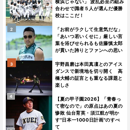
横浜じゃない」 波乱必至の組み
合わせで識者５人が選んだ優勝
校はここだ！
「お前がラクして生意気だな」
2
「あいつ若いくせに」厳しい言
葉を浴びせられるも佐藤慎太郎
が貫いた誇りとファンへの思い
宇野昌磨は本田真凜とのアイス
3
ダンスで新境地を切り開く 高
橋大輔の証言とも重なる課題と
楽しさ
4
【夏の甲子園2026】「青春っ
て密なので」の原点はあの夏の
惨敗 仙台育英・須江航が明か
す"日本一1000日計画"のすべ
て