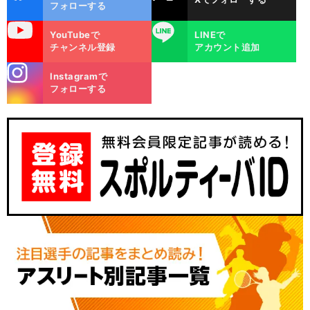
ok
フォローする
uTube
LINE
YouTubeで
LINEで
チャンネル登録
アカウント追加
stagra
Instagramで
m
フォローする