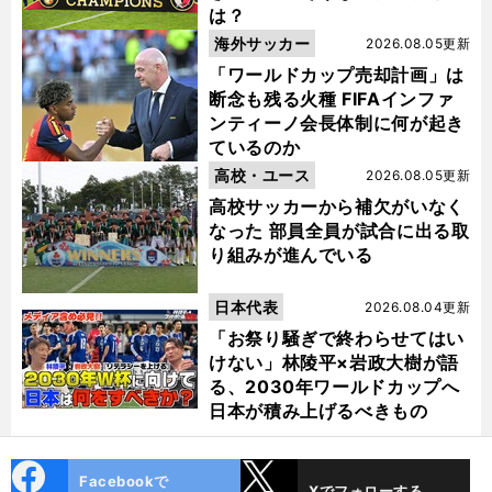
は？
海外サッカー
2026.08.05更新
「ワールドカップ売却計画」は
断念も残る火種 FIFAインファ
ンティーノ会長体制に何が起き
ているのか
高校・ユース
2026.08.05更新
高校サッカーから補欠がいなく
なった 部員全員が試合に出る取
り組みが進んでいる
日本代表
2026.08.04更新
「お祭り騒ぎで終わらせてはい
けない」林陵平×岩政大樹が語
る、2030年ワールドカップへ
日本が積み上げるべきもの
cebo
X
Facebookで
Xでフォローする