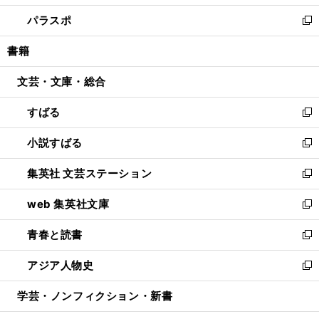
ウ
ン
ウ
し
パラスポ
で
ド
ィ
い
新
開
ウ
ン
ウ
し
書籍
く
で
ド
ィ
い
開
ウ
ン
ウ
文芸・文庫・総合
く
で
ド
ィ
開
ウ
ン
すばる
く
で
ド
新
開
ウ
し
小説すばる
く
で
い
新
開
ウ
し
集英社 文芸ステーション
く
ィ
い
新
ン
ウ
し
web 集英社文庫
ド
ィ
い
新
ウ
ン
ウ
し
青春と読書
で
ド
ィ
い
新
開
ウ
ン
ウ
し
アジア人物史
く
で
ド
ィ
い
新
開
ウ
ン
ウ
し
学芸・ノンフィクション・新書
く
で
ド
ィ
い
開
ウ
ン
ウ