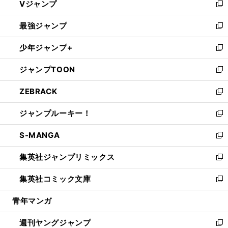
Vジャンプ
ィ
い
新
ン
ウ
し
最強ジャンプ
ド
ィ
い
新
ウ
ン
ウ
し
少年ジャンプ+
で
ド
ィ
い
新
開
ウ
ン
ウ
し
ジャンプTOON
く
で
ド
ィ
い
新
開
ウ
ン
ウ
し
ZEBRACK
く
で
ド
ィ
い
新
開
ウ
ン
ウ
し
ジャンプルーキー！
く
で
ド
ィ
い
新
開
ウ
ン
ウ
し
S-MANGA
く
で
ド
ィ
い
新
開
ウ
ン
ウ
し
集英社ジャンプリミックス
く
で
ド
ィ
い
新
開
ウ
ン
ウ
し
集英社コミック文庫
く
で
ド
ィ
い
新
開
ウ
ン
ウ
し
青年マンガ
く
で
ド
ィ
い
開
ウ
ン
ウ
週刊ヤングジャンプ
く
で
ド
ィ
新