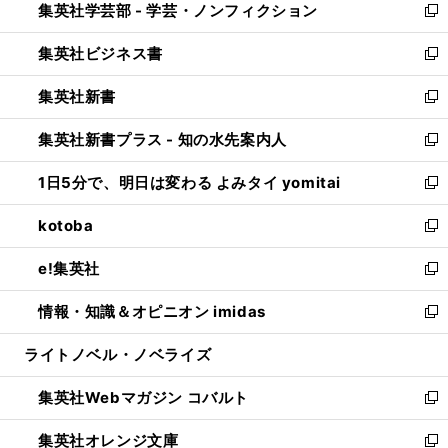
集英社学芸部 - 学芸・ノンフィクション
く
で
ド
ィ
新
開
ウ
ン
し
集英社ビジネス書
く
で
ド
い
新
開
ウ
ウ
し
集英社新書
く
で
ィ
い
新
開
ン
ウ
し
集英社新書プラス - 知の水先案内人
く
ド
ィ
い
新
ウ
ン
ウ
し
1日5分で、明日は変わる よみタイ yomitai
で
ド
ィ
い
新
開
ウ
ン
ウ
し
kotoba
く
で
ド
ィ
い
新
開
ウ
ン
ウ
し
e!集英社
く
で
ド
ィ
い
新
開
ウ
ン
ウ
し
情報・知識＆オピニオン imidas
く
で
ド
ィ
い
新
開
ウ
ン
ウ
し
ライトノベル・ノベライズ
く
で
ド
ィ
い
開
ウ
ン
ウ
集英社Webマガジン コバルト
く
で
ド
ィ
新
開
ウ
ン
し
集英社オレンジ文庫
く
で
ド
い
新