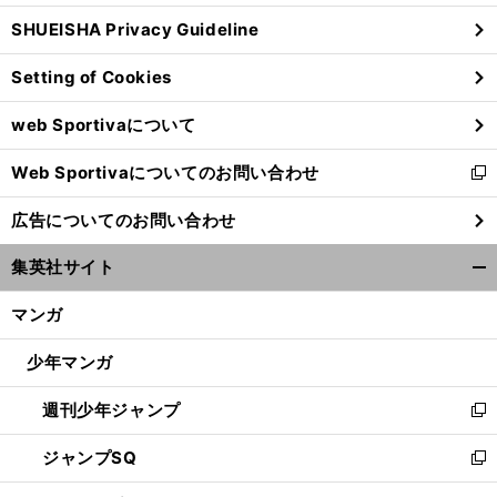
ウ
SHUEISHA Privacy Guideline
ィ
ン
Setting of Cookies
ド
ウ
web Sportivaについて
で
開
Web Sportivaについてのお問い合わせ
く
新
し
広告についてのお問い合わせ
い
ウ
集英社サイト
ィ
開
ン
く/
マンガ
ド
閉
ウ
じ
少年マンガ
で
る
開
週刊少年ジャンプ
く
新
し
ジャンプSQ
い
新
ウ
し