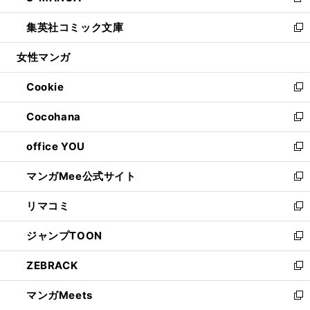
新
開
ウ
ン
ウ
し
集英社コミック文庫
く
で
ド
ィ
い
新
開
ウ
ン
ウ
し
女性マンガ
く
で
ド
ィ
い
開
ウ
ン
ウ
Cookie
く
で
ド
ィ
新
開
ウ
ン
し
Cocohana
く
で
ド
い
新
開
ウ
ウ
し
office YOU
く
で
ィ
い
新
開
ン
ウ
し
マンガMee公式サイト
く
ド
ィ
い
新
ウ
ン
ウ
し
リマコミ
で
ド
ィ
い
新
開
ウ
ン
ウ
し
ジャンプTOON
く
で
ド
ィ
い
新
開
ウ
ン
ウ
し
ZEBRACK
く
で
ド
ィ
い
新
開
ウ
ン
ウ
し
マンガMeets
く
で
ド
ィ
い
新
開