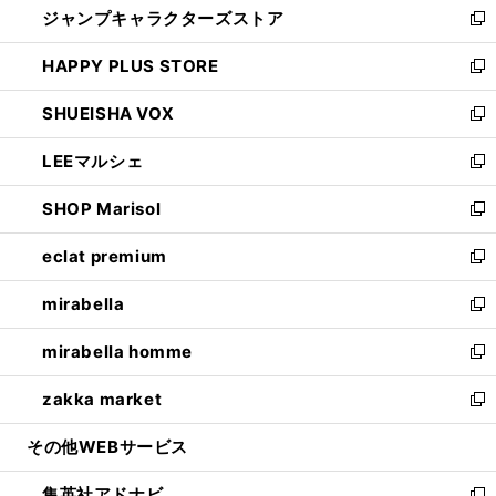
ジャンプキャラクターズストア
く
ィ
い
新
ン
ウ
し
HAPPY PLUS STORE
ド
ィ
い
新
ウ
ン
ウ
し
SHUEISHA VOX
で
ド
ィ
い
新
開
ウ
ン
ウ
し
LEEマルシェ
く
で
ド
ィ
い
新
開
ウ
ン
ウ
し
SHOP Marisol
く
で
ド
ィ
い
新
開
ウ
ン
ウ
し
eclat premium
く
で
ド
ィ
い
新
開
ウ
ン
ウ
し
mirabella
く
で
ド
ィ
い
新
開
ウ
ン
ウ
し
mirabella homme
く
で
ド
ィ
い
新
開
ウ
ン
ウ
し
zakka market
く
で
ド
ィ
い
新
開
ウ
ン
ウ
し
その他WEBサービス
く
で
ド
ィ
い
開
ウ
ン
ウ
集英社アドナビ
く
で
ド