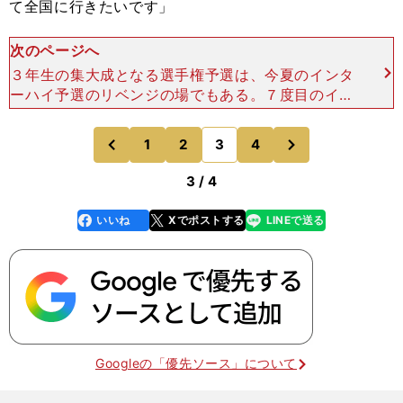
て全国に行きたいです」
次のページへ
３年生の集大成となる選手権予選は、今夏のインタ
ーハイ予選のリベンジの場でもある。７度目のイン
ターハイ出場をかけた大阪予選の準々決勝で、野球
部のライバルでもある履正社と対戦し、０－１で敗
次
1
2
3
4
のページへ
のページへ
退。前線からのプ
前
3 / 4
いいね
Xでポストする
LINEで送る
line
faceboo
x
k
Googleの「優先ソース」について