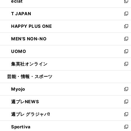
eclat
く
で
ド
ィ
い
新
開
ウ
ン
ウ
し
T JAPAN
く
で
ド
ィ
い
新
開
ウ
ン
ウ
し
HAPPY PLUS ONE
く
で
ド
ィ
い
新
開
ウ
ン
ウ
し
MEN'S NON-NO
く
で
ド
ィ
い
新
開
ウ
ン
ウ
し
UOMO
く
で
ド
ィ
い
新
開
ウ
ン
ウ
し
集英社オンライン
く
で
ド
ィ
い
新
開
ウ
ン
ウ
し
芸能・情報・スポーツ
く
で
ド
ィ
い
開
ウ
ン
ウ
Myojo
く
で
ド
ィ
新
開
ウ
ン
し
週プレNEWS
く
で
ド
い
新
開
ウ
ウ
し
週プレ グラジャパ!
く
で
ィ
い
新
開
ン
ウ
し
Sportiva
く
ド
ィ
い
新