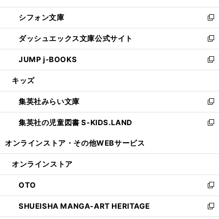
開
ウ
ウ
し
シフォン文庫
く
で
ィ
い
新
開
ン
ウ
し
ダッシュエックス文庫公式サイト
く
ド
ィ
い
新
ウ
ン
ウ
し
JUMP j-BOOKS
で
ド
ィ
い
新
開
ウ
ン
ウ
し
キッズ
く
で
ド
ィ
い
開
ウ
ン
ウ
集英社みらい文庫
く
で
ド
ィ
新
開
ウ
ン
し
集英社の児童図書 S-KIDS.LAND
く
で
ド
い
新
開
ウ
ウ
し
オンラインストア・
その他WEBサービス
く
で
ィ
い
開
ン
ウ
オンラインストア
く
ド
ィ
ウ
ン
OTO
で
ド
新
開
ウ
し
SHUEISHA MANGA-ART HERITAGE
く
で
い
新
開
ウ
し