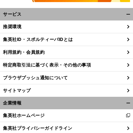
サービス
開
く/
推奨環境
閉
じ
集英社ID・スポルティーバIDとは
る
利用規約・会員規約
特定商取引法に基づく表示・その他の事項
ブラウザプッシュ通知について
サイトマップ
企業情報
開
く/
集英社ホームページ
新
前
閉
へ
し
じ
集英社プライバシーガイドライン
い
る