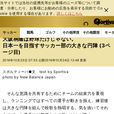
当サイトでは当社の提携先等がお客様のニーズ等について調
査・分析したり、お客様にお勧めの広告を表⽰する⽬的で Co
閉じ
okie を使⽤する場合があります。
詳しくはこちら
る
マイペ
web Sportiva (webスポルティーバ)
検索
メニュ
we
ー
サッカーの記事一覧
Jリーグ他
高校・ユース
大
b
ジ
サッカー
競馬
ゴルフ
その他球技
その他競技
モー
ス
大阪桐蔭は野球だけじゃない。
ポ
日本一を目指すサッカー部の大きな円陣 (3ペ
ル
ージ目)
テ
ィ
2016年10月23日 07:35 公開
2016年10月24日 12:48 更新
ー
バ
スポルティーバ●文 text by Sportiva
photo by New Balance Japan
そんな意識を共有するためにチームの結束力を重視
し、ランニングではすべての選手が動きを揃え、練習後
は大きな円陣を組んで校歌を熱唱する。気を抜いてそれ