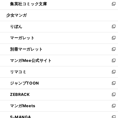
集英社コミック文庫
く
で
ド
ィ
い
新
開
ウ
ン
ウ
し
少女マンガ
く
で
ド
ィ
い
開
ウ
ン
ウ
りぼん
く
で
ド
ィ
新
開
ウ
ン
し
マーガレット
く
で
ド
い
新
開
ウ
ウ
し
別冊マーガレット
く
で
ィ
い
新
開
ン
ウ
し
マンガMee公式サイト
く
ド
ィ
い
新
ウ
ン
ウ
し
リマコミ
で
ド
ィ
い
新
開
ウ
ン
ウ
し
ジャンプTOON
く
で
ド
ィ
い
新
開
ウ
ン
ウ
し
ZEBRACK
く
で
ド
ィ
い
新
開
ウ
ン
ウ
し
マンガMeets
く
で
ド
ィ
い
新
開
ウ
ン
ウ
し
S-MANGA
く
で
ド
ィ
い