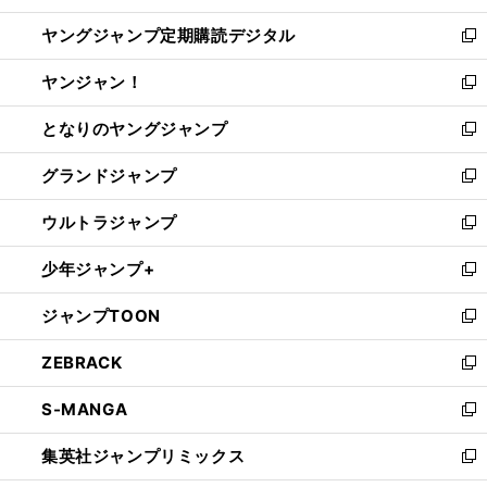
開
ウ
ン
し
ヤングジャンプ定期購読デジタル
く
で
ド
い
新
開
ウ
ウ
し
ヤンジャン！
く
で
ィ
い
新
開
ン
ウ
し
となりのヤングジャンプ
く
ド
ィ
い
新
ウ
ン
ウ
し
グランドジャンプ
で
ド
ィ
い
新
開
ウ
ン
ウ
し
ウルトラジャンプ
く
で
ド
ィ
い
新
開
ウ
ン
ウ
し
少年ジャンプ+
く
で
ド
ィ
い
新
開
ウ
ン
ウ
し
ジャンプTOON
く
で
ド
ィ
い
新
開
ウ
ン
ウ
し
ZEBRACK
く
で
ド
ィ
い
新
開
ウ
ン
ウ
し
S-MANGA
く
で
ド
ィ
い
新
開
ウ
ン
ウ
し
集英社ジャンプリミックス
く
で
ド
ィ
い
新
開
ウ
ン
ウ
し