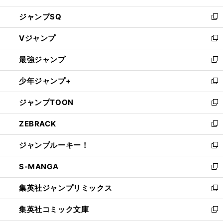
し
ジャンプSQ
い
新
ウ
し
Vジャンプ
ィ
い
新
ン
ウ
し
最強ジャンプ
ド
ィ
い
新
ウ
ン
ウ
し
少年ジャンプ+
で
ド
ィ
い
新
開
ウ
ン
ウ
し
ジャンプTOON
く
で
ド
ィ
い
新
開
ウ
ン
ウ
し
ZEBRACK
く
で
ド
ィ
い
新
開
ウ
ン
ウ
し
ジャンプルーキー！
く
で
ド
ィ
い
新
開
ウ
ン
ウ
し
S-MANGA
く
で
ド
ィ
い
新
開
ウ
ン
ウ
し
集英社ジャンプリミックス
く
で
ド
ィ
い
新
開
ウ
ン
ウ
し
集英社コミック文庫
く
で
ド
ィ
い
新
開
ウ
ン
ウ
し