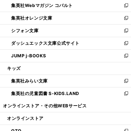
集英社Webマガジン コバルト
く
で
ド
ィ
新
開
ウ
ン
し
集英社オレンジ文庫
く
で
ド
い
新
開
ウ
ウ
し
シフォン文庫
く
で
ィ
い
新
開
ン
ウ
し
ダッシュエックス文庫公式サイト
く
ド
ィ
い
新
ウ
ン
ウ
し
JUMP j-BOOKS
で
ド
ィ
い
新
開
ウ
ン
ウ
し
キッズ
く
で
ド
ィ
い
開
ウ
ン
ウ
集英社みらい文庫
く
で
ド
ィ
新
開
ウ
ン
し
集英社の児童図書 S-KIDS.LAND
く
で
ド
い
新
開
ウ
ウ
し
オンラインストア・
その他WEBサービス
く
で
ィ
い
開
ン
ウ
オンラインストア
く
ド
ィ
ウ
ン
OTO