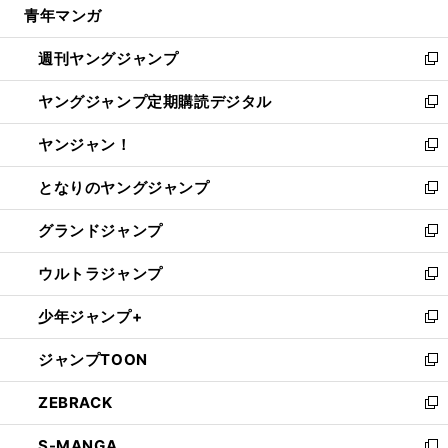
青年マンガ
く
で
ド
ィ
い
開
ウ
ン
ウ
週刊ヤングジャンプ
く
で
ド
ィ
新
開
ウ
ン
し
ヤングジャンプ定期購読デジタル
く
で
ド
い
新
開
ウ
ウ
し
ヤンジャン！
く
で
ィ
い
新
開
ン
ウ
し
となりのヤングジャンプ
く
ド
ィ
い
新
ウ
ン
ウ
し
グランドジャンプ
で
ド
ィ
い
新
開
ウ
ン
ウ
し
ウルトラジャンプ
く
で
ド
ィ
い
新
開
ウ
ン
ウ
し
少年ジャンプ+
く
で
ド
ィ
い
新
開
ウ
ン
ウ
し
ジャンプTOON
く
で
ド
ィ
い
新
開
ウ
ン
ウ
し
ZEBRACK
く
で
ド
ィ
い
新
開
ウ
ン
ウ
し
S-MANGA
く
で
ド
ィ