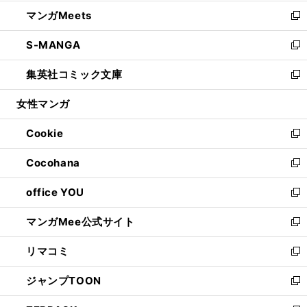
開
ウ
ン
ウ
し
マンガMeets
く
で
ド
ィ
い
新
開
ウ
ン
ウ
し
S-MANGA
く
で
ド
ィ
い
新
開
ウ
ン
ウ
し
集英社コミック文庫
く
で
ド
ィ
い
新
開
ウ
ン
ウ
し
女性マンガ
く
で
ド
ィ
い
開
ウ
ン
ウ
Cookie
く
で
ド
ィ
新
開
ウ
ン
し
Cocohana
く
で
ド
い
新
開
ウ
ウ
し
office YOU
く
で
ィ
い
新
開
ン
ウ
し
マンガMee公式サイト
く
ド
ィ
い
新
ウ
ン
ウ
し
リマコミ
で
ド
ィ
い
新
開
ウ
ン
ウ
し
ジャンプTOON
く
で
ド
ィ
い
新
開
ウ
ン
ウ
し