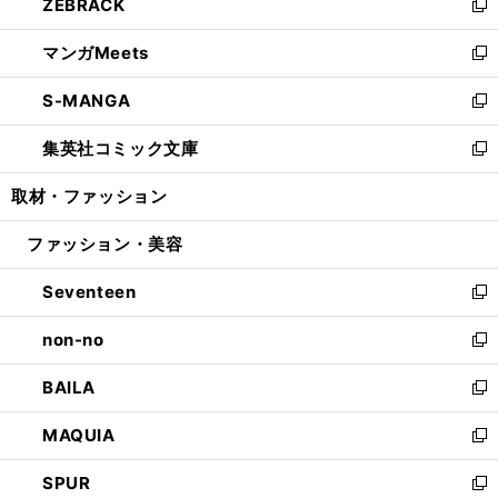
ZEBRACK
く
で
ド
ィ
い
新
開
ウ
ン
ウ
し
マンガMeets
く
で
ド
ィ
い
新
開
ウ
ン
ウ
し
S-MANGA
く
で
ド
ィ
い
新
開
ウ
ン
ウ
し
集英社コミック文庫
く
で
ド
ィ
い
新
開
ウ
ン
ウ
し
取材・ファッション
く
で
ド
ィ
い
開
ウ
ン
ウ
ファッション・美容
く
で
ド
ィ
開
ウ
ン
Seventeen
く
で
ド
新
開
ウ
し
non-no
く
で
い
新
開
ウ
し
BAILA
く
ィ
い
新
ン
ウ
し
MAQUIA
ド
ィ
い
新
ウ
ン
ウ
し
SPUR
で
ド
ィ
い
新