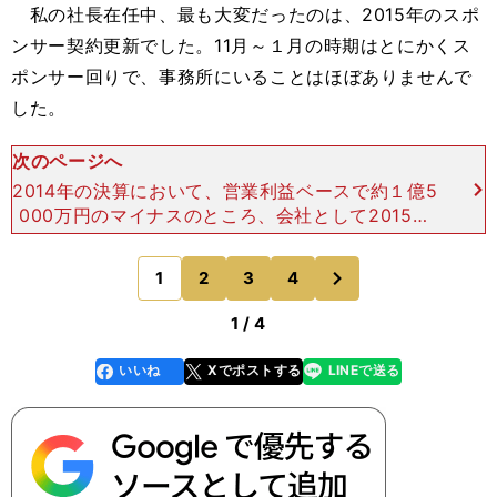
私の社長在任中、最も大変だったのは、2015年のスポ
ンサー契約更新でした。11月～１月の時期はとにかくス
ポンサー回りで、事務所にいることはほぼありませんで
した。
次のページへ
2014年の決算において、営業利益ベースで約１億5
000万円のマイナスのところ、会社として2015年
は経費削減ではなく、売上拡大により黒字を目指す
という大方針を打ち出します。現実的に１億5000
次
1
2
3
4
のページへ
万円の
1 / 4
いいね
Xでポストする
LINEで送る
line
faceboo
x
k