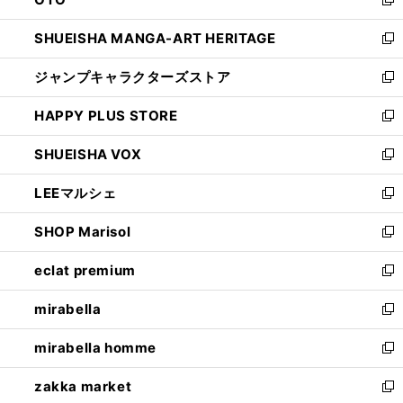
で
ド
新
開
ウ
し
SHUEISHA MANGA-ART HERITAGE
く
で
い
新
開
ウ
し
ジャンプキャラクターズストア
く
ィ
い
新
ン
ウ
し
HAPPY PLUS STORE
ド
ィ
い
新
ウ
ン
ウ
し
SHUEISHA VOX
で
ド
ィ
い
新
開
ウ
ン
ウ
し
LEEマルシェ
く
で
ド
ィ
い
新
開
ウ
ン
ウ
し
SHOP Marisol
く
で
ド
ィ
い
新
開
ウ
ン
ウ
し
eclat premium
く
で
ド
ィ
い
新
開
ウ
ン
ウ
し
mirabella
く
で
ド
ィ
い
新
開
ウ
ン
ウ
し
mirabella homme
く
で
ド
ィ
い
新
開
ウ
ン
ウ
し
zakka market
く
で
ド
ィ
い
新