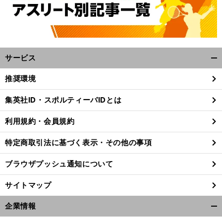
サービス
開
く/
推奨環境
閉
じ
集英社ID・スポルティーバIDとは
る
利用規約・会員規約
特定商取引法に基づく表示・その他の事項
ブラウザプッシュ通知について
サイトマップ
企業情報
、
開
前
へ
く/