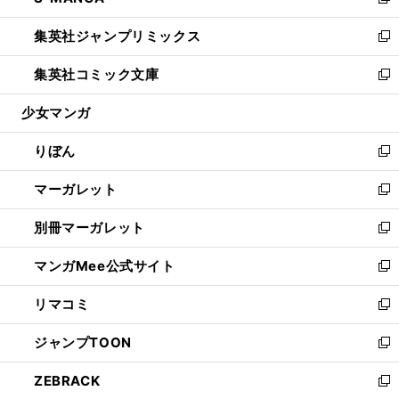
い
新
開
ウ
ン
ウ
し
集英社ジャンプリミックス
く
で
ド
ィ
い
新
開
ウ
ン
ウ
し
集英社コミック文庫
く
で
ド
ィ
い
新
開
ウ
ン
ウ
し
少女マンガ
く
で
ド
ィ
い
開
ウ
ン
ウ
りぼん
く
で
ド
ィ
新
開
ウ
ン
し
マーガレット
く
で
ド
い
新
開
ウ
ウ
し
別冊マーガレット
く
で
ィ
い
新
開
ン
ウ
し
マンガMee公式サイト
く
ド
ィ
い
新
ウ
ン
ウ
し
リマコミ
で
ド
ィ
い
新
開
ウ
ン
ウ
し
ジャンプTOON
く
で
ド
ィ
い
新
開
ウ
ン
ウ
し
ZEBRACK
く
で
ド
ィ
い
新