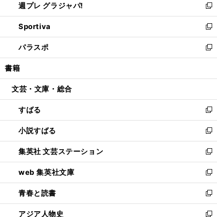
週プレ グラジャパ!
く
で
ィ
い
新
開
ン
ウ
し
Sportiva
く
ド
ィ
い
新
ウ
ン
ウ
し
パラスポ
で
ド
ィ
い
新
開
ウ
ン
ウ
し
書籍
く
で
ド
ィ
い
開
ウ
ン
ウ
文芸・文庫・総合
く
で
ド
ィ
開
ウ
ン
すばる
く
で
ド
新
開
ウ
し
小説すばる
く
で
い
新
開
ウ
し
集英社 文芸ステーション
く
ィ
い
新
ン
ウ
し
web 集英社文庫
ド
ィ
い
新
ウ
ン
ウ
し
青春と読書
で
ド
ィ
い
新
開
ウ
ン
ウ
し
アジア人物史
く
で
ド
ィ
い
新