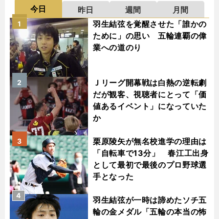
今日
昨日
週間
月間
羽生結弦を覚醒させた「誰かの
1
ために」の思い 五輪連覇の偉
業への道のり
Ｊリーグ開幕戦は白熱の逆転劇
2
だが観客、視聴者にとって「価
値あるイベント」になっていた
か
栗原陵矢が無名校進学の理由は
3
「自転車で13分」 春江工出身
として最初で最後のプロ野球選
手となった
4
羽生結弦が一時は諦めたソチ五
輪の金メダル「五輪の本当の怖