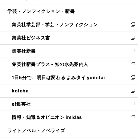
開
ウ
ン
ウ
し
学芸・ノンフィクション・新書
く
で
ド
ィ
い
開
ウ
ン
ウ
集英社学芸部 - 学芸・ノンフィクション
く
で
ド
ィ
新
開
ウ
ン
し
集英社ビジネス書
く
で
ド
い
新
開
ウ
ウ
し
集英社新書
く
で
ィ
い
新
開
ン
ウ
し
集英社新書プラス - 知の水先案内人
く
ド
ィ
い
新
ウ
ン
ウ
し
1日5分で、明日は変わる よみタイ yomitai
で
ド
ィ
い
新
開
ウ
ン
ウ
し
kotoba
く
で
ド
ィ
い
新
開
ウ
ン
ウ
し
e!集英社
く
で
ド
ィ
い
新
開
ウ
ン
ウ
し
情報・知識＆オピニオン imidas
く
で
ド
ィ
い
新
開
ウ
ン
ウ
し
ライトノベル・ノベライズ
く
で
ド
ィ
い
開
ウ
ン
ウ