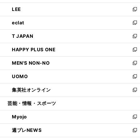
開
ウ
ン
ウ
し
LEE
く
で
ド
ィ
い
新
開
ウ
ン
ウ
し
eclat
く
で
ド
ィ
い
新
開
ウ
ン
ウ
し
T JAPAN
く
で
ド
ィ
い
新
開
ウ
ン
ウ
し
HAPPY PLUS ONE
く
で
ド
ィ
い
新
開
ウ
ン
ウ
し
MEN'S NON-NO
く
で
ド
ィ
い
新
開
ウ
ン
ウ
し
UOMO
く
で
ド
ィ
い
新
開
ウ
ン
ウ
し
集英社オンライン
く
で
ド
ィ
い
新
開
ウ
ン
ウ
し
芸能・情報・スポーツ
く
で
ド
ィ
い
開
ウ
ン
ウ
Myojo
く
で
ド
ィ
新
開
ウ
ン
し
週プレNEWS
く
で
ド
い
新
開
ウ
ウ
し