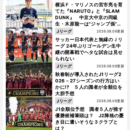
横浜Ｆ・マリノスの宮市亮を育
てた『NARUTO』と『SLAM
DUNK』 中京大中京の同級
生・木原龍一は"ジャンプ係"だ
った
Jリーグ
2026.08.06更新
サッカー日本代表と無縁のＪリ
ーグ 24年ぶりゴールデン生中
継の開幕戦でヘタな試合は見せ
られない
Jリーグ
2026.08.06更新
秋春制が導入されたJ1リーグ2
026－27シーズンの行方はい
かに!? ５人の識者が全順位を
大胆予想
Jリーグ
2026.08.06更新
J1全順位予想 識者５人が推す
優勝候補筆頭は？ J2降格の憂
き目に遭いそうな３クラブと
は？