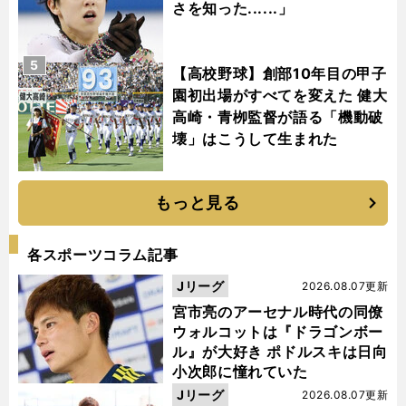
さを知った......」
5
【高校野球】創部10年目の甲子
園初出場がすべてを変えた 健大
高崎・青栁監督が語る「機動破
壊」はこうして生まれた
もっと見る
各スポーツコラム記事
Jリーグ
2026.08.07更新
宮市亮のアーセナル時代の同僚
ウォルコットは『ドラゴンボー
ル』が大好き ポドルスキは日向
小次郎に憧れていた
Jリーグ
2026.08.07更新