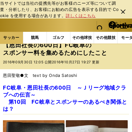
当サイトでは当社の提携先等がお客様のニーズ等について調
査・分析したり、お客様にお勧めの広告を表⽰する⽬的で Co
閉じ
okie を使⽤する場合があります。
詳しくはこちら
る
マイペ
web Sportiva (webスポルティーバ)
検索
メニュ
we
ー
サッカーの記事一覧
Jリーグ他
Jリーグ
【恩田
b
ジ
サッカー
競馬
ゴルフ
その他球技
その他競技
モー
ス
【恩田社長の600日】FC岐阜の
ポ
スポンサー料を集めるためにしたこと
ル
テ
2016年09月30日 12:05 公開
2016年10月27日 19:27 更新
ィ
ー
恩田聖敬●文 text by Onda Satoshi
バ
FC岐阜・恩田社長の600日 ～Ｊリーグ地域クラ
ブへの伝言～
第10回 FC岐阜とスポンサーのあるべき関係と
は？