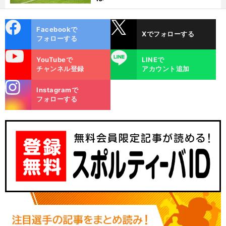
cebo
X
Facebookで
Xでフォローする
ok
フォローする
uTube
LINE
YouTubeで
LINEで
チャンネル登録
アカウント追加
stagra
Instagramで
m
フォローする