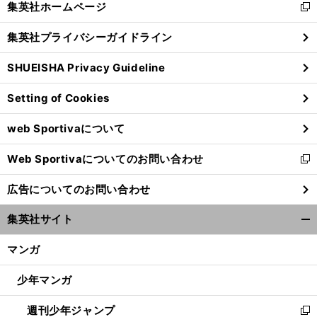
集英社ホームページ
新
閉
し
じ
集英社プライバシーガイドライン
い
る
ウ
SHUEISHA Privacy Guideline
ィ
ン
Setting of Cookies
ド
ウ
web Sportivaについて
で
開
Web Sportivaについてのお問い合わせ
く
新
し
広告についてのお問い合わせ
い
ウ
集英社サイト
ィ
開
ン
く/
マンガ
ド
閉
ウ
じ
少年マンガ
で
る
開
週刊少年ジャンプ
く
新