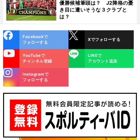
優勝候補筆頭は？ J2降格の憂
き目に遭いそうな３クラブと
は？
cebo
X
Facebookで
Xでフォローする
ok
フォローする
uTube
LINE
YouTubeで
LINEで
チャンネル登録
アカウント追加
stagra
Instagramで
m
フォローする