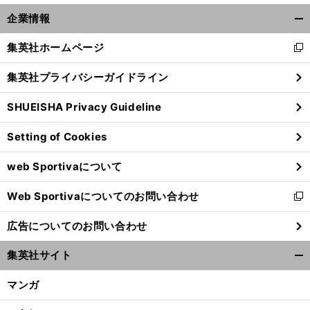
企業情報
開
く/
集英社ホームページ
新
閉
し
じ
集英社プライバシーガイドライン
い
る
ウ
SHUEISHA Privacy Guideline
ィ
ン
Setting of Cookies
ド
ウ
前
web Sportivaについて
で
へ
開
Web Sportivaについてのお問い合わせ
く
新
し
広告についてのお問い合わせ
い
ウ
集英社サイト
ィ
開
ン
く/
マンガ
ド
閉
ウ
じ