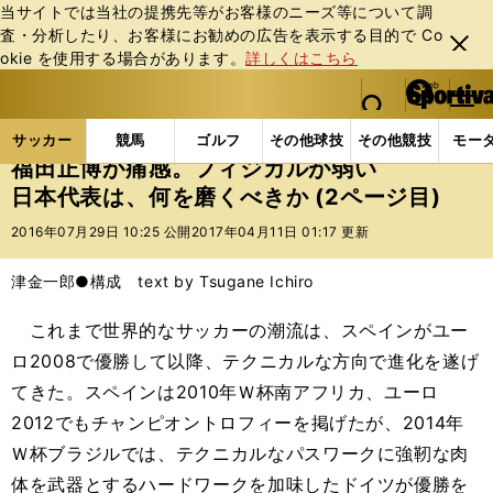
当サイトでは当社の提携先等がお客様のニーズ等について調
査・分析したり、お客様にお勧めの広告を表⽰する⽬的で Co
閉じ
okie を使⽤する場合があります。
詳しくはこちら
る
マイペ
web Sportiva (webスポルティーバ)
検索
メニュ
we
ー
サッカーの記事一覧
Jリーグ他
福田正博
福田正
b
ジ
サッカー
競馬
ゴルフ
その他球技
その他競技
モー
ス
福田正博が痛感。フィジカルが弱い
ポ
日本代表は、何を磨くべきか (2ページ目)
ル
テ
2016年07月29日 10:25 公開
2017年04月11日 01:17 更新
ィ
ー
津金一郎●構成 text by Tsugane Ichiro
バ
これまで世界的なサッカーの潮流は、スペインがユー
ロ2008で優勝して以降、テクニカルな方向で進化を遂げ
てきた。スペインは2010年Ｗ杯南アフリカ、ユーロ
2012でもチャンピオントロフィーを掲げたが、2014年
Ｗ杯ブラジルでは、テクニカルなパスワークに強靭な肉
体を武器とするハードワークを加味したドイツが優勝を