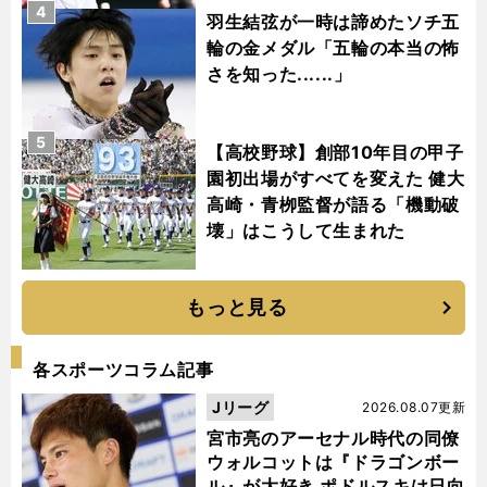
4
羽生結弦が一時は諦めたソチ五
輪の金メダル「五輪の本当の怖
さを知った......」
5
【高校野球】創部10年目の甲子
園初出場がすべてを変えた 健大
高崎・青栁監督が語る「機動破
壊」はこうして生まれた
もっと見る
各スポーツコラム記事
Jリーグ
2026.08.07更新
宮市亮のアーセナル時代の同僚
ウォルコットは『ドラゴンボー
ル』が大好き ポドルスキは日向