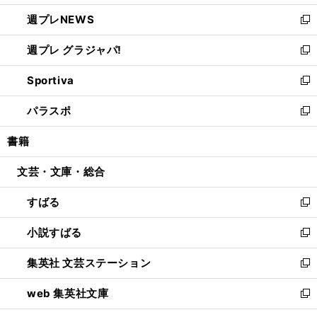
開
ウ
ン
し
週プレNEWS
く
で
ド
い
新
開
ウ
ウ
し
週プレ グラジャパ!
く
で
ィ
い
新
開
ン
ウ
し
Sportiva
く
ド
ィ
い
新
ウ
ン
ウ
し
パラスポ
で
ド
ィ
い
新
開
ウ
ン
ウ
し
書籍
く
で
ド
ィ
い
開
ウ
ン
ウ
文芸・文庫・総合
く
で
ド
ィ
開
ウ
ン
すばる
く
で
ド
新
開
ウ
し
小説すばる
く
で
い
新
開
ウ
し
集英社 文芸ステーション
く
ィ
い
新
ン
ウ
し
web 集英社文庫
ド
ィ
い
新
ウ
ン
ウ
し