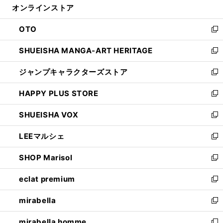
オンラインストア
く
ド
ィ
ウ
ン
OTO
で
ド
新
開
ウ
し
SHUEISHA MANGA-ART HERITAGE
く
で
い
新
開
ウ
し
ジャンプキャラクターズストア
く
ィ
い
新
ン
ウ
し
HAPPY PLUS STORE
ド
ィ
い
新
ウ
ン
ウ
し
SHUEISHA VOX
で
ド
ィ
い
新
開
ウ
ン
ウ
し
LEEマルシェ
く
で
ド
ィ
い
新
開
ウ
ン
ウ
し
SHOP Marisol
く
で
ド
ィ
い
新
開
ウ
ン
ウ
し
eclat premium
く
で
ド
ィ
い
新
開
ウ
ン
ウ
し
mirabella
く
で
ド
ィ
い
新
開
ウ
ン
ウ
し
mirabella homme
く
で
ド
ィ