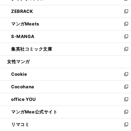
開
ウ
ン
ウ
し
ZEBRACK
く
で
ド
ィ
い
新
開
ウ
ン
ウ
し
マンガMeets
く
で
ド
ィ
い
新
開
ウ
ン
ウ
し
S-MANGA
く
で
ド
ィ
い
新
開
ウ
ン
ウ
し
集英社コミック文庫
く
で
ド
ィ
い
新
開
ウ
ン
ウ
し
女性マンガ
く
で
ド
ィ
い
開
ウ
ン
ウ
Cookie
く
で
ド
ィ
新
開
ウ
ン
し
Cocohana
く
で
ド
い
新
開
ウ
ウ
し
office YOU
く
で
ィ
い
新
開
ン
ウ
し
マンガMee公式サイト
く
ド
ィ
い
新
ウ
ン
ウ
し
リマコミ
で
ド
ィ
い
新
開
ウ