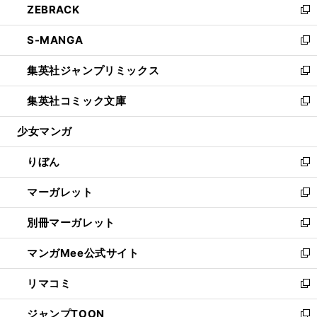
ZEBRACK
く
で
ド
ィ
い
新
開
ウ
ン
ウ
し
S-MANGA
く
で
ド
ィ
い
新
開
ウ
ン
ウ
し
集英社ジャンプリミックス
く
で
ド
ィ
い
新
開
ウ
ン
ウ
し
集英社コミック文庫
く
で
ド
ィ
い
新
開
ウ
ン
ウ
し
少女マンガ
く
で
ド
ィ
い
開
ウ
ン
ウ
りぼん
く
で
ド
ィ
新
開
ウ
ン
し
マーガレット
く
で
ド
い
新
開
ウ
ウ
し
別冊マーガレット
く
で
ィ
い
新
開
ン
ウ
し
マンガMee公式サイト
く
ド
ィ
い
新
ウ
ン
ウ
し
リマコミ
で
ド
ィ
い
新
開
ウ
ン
ウ
し
ジャンプTOON
く
で
ド
ィ
い
新