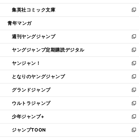
開
ウ
ン
ウ
し
集英社コミック文庫
く
で
ド
ィ
い
新
開
ウ
ン
ウ
し
青年マンガ
く
で
ド
ィ
い
開
ウ
ン
ウ
週刊ヤングジャンプ
く
で
ド
ィ
新
開
ウ
ン
し
ヤングジャンプ定期購読デジタル
く
で
ド
い
新
開
ウ
ウ
し
ヤンジャン！
く
で
ィ
い
新
開
ン
ウ
し
となりのヤングジャンプ
く
ド
ィ
い
新
ウ
ン
ウ
し
グランドジャンプ
で
ド
ィ
い
新
開
ウ
ン
ウ
し
ウルトラジャンプ
く
で
ド
ィ
い
新
開
ウ
ン
ウ
し
少年ジャンプ+
く
で
ド
ィ
い
新
開
ウ
ン
ウ
し
ジャンプTOON
く
で
ド
ィ
い
新
開
ウ
ン
ウ
し