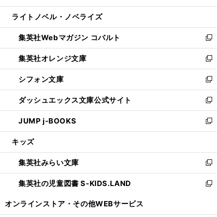
開
ウ
ン
ウ
し
ライトノベル・ノベライズ
く
で
ド
ィ
い
開
ウ
ン
ウ
集英社Webマガジン コバルト
く
で
ド
ィ
新
開
ウ
ン
し
集英社オレンジ文庫
く
で
ド
い
新
開
ウ
ウ
し
シフォン文庫
く
で
ィ
い
新
開
ン
ウ
し
ダッシュエックス文庫公式サイト
く
ド
ィ
い
新
ウ
ン
ウ
し
JUMP j-BOOKS
で
ド
ィ
い
新
開
ウ
ン
ウ
し
キッズ
く
で
ド
ィ
い
開
ウ
ン
ウ
集英社みらい文庫
く
で
ド
ィ
新
開
ウ
ン
し
集英社の児童図書 S-KIDS.LAND
く
で
ド
い
新
開
ウ
ウ
し
オンラインストア・
その他WEBサービス
く
で
ィ
い
開
ン
ウ