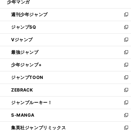
少年マンガ
で
る
開
週刊少年ジャンプ
く
新
し
ジャンプSQ
い
新
ウ
し
Vジャンプ
ィ
い
新
ン
ウ
し
最強ジャンプ
ド
ィ
い
新
ウ
ン
ウ
し
少年ジャンプ+
で
ド
ィ
い
新
開
ウ
ン
ウ
し
ジャンプTOON
く
で
ド
ィ
い
新
開
ウ
ン
ウ
し
ZEBRACK
く
で
ド
ィ
い
新
開
ウ
ン
ウ
し
ジャンプルーキー！
く
で
ド
ィ
い
新
開
ウ
ン
ウ
し
S-MANGA
く
で
ド
ィ
い
新
開
ウ
ン
ウ
し
集英社ジャンプリミックス
く
で
ド
ィ
い
新