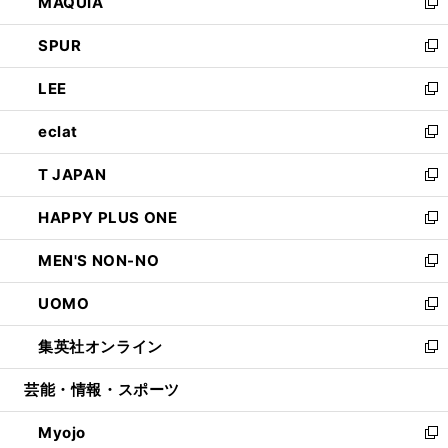
MAQUIA
ド
ィ
い
新
ウ
ン
ウ
し
SPUR
で
ド
ィ
い
新
開
ウ
ン
ウ
し
LEE
く
で
ド
ィ
い
新
開
ウ
ン
ウ
し
eclat
く
で
ド
ィ
い
新
開
ウ
ン
ウ
し
T JAPAN
く
で
ド
ィ
い
新
開
ウ
ン
ウ
し
HAPPY PLUS ONE
く
で
ド
ィ
い
新
開
ウ
ン
ウ
し
MEN'S NON-NO
く
で
ド
ィ
い
新
開
ウ
ン
ウ
し
UOMO
く
で
ド
ィ
い
新
開
ウ
ン
ウ
し
集英社オンライン
く
で
ド
ィ
い
新
開
ウ
ン
ウ
し
芸能・情報・スポーツ
く
で
ド
ィ
い
開
ウ
ン
ウ
Myojo
く
で
ド
ィ
新