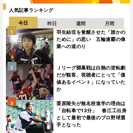
人気記事ランキング
今日
昨日
週間
月間
羽生結弦を覚醒させた「誰かの
1
ために」の思い 五輪連覇の偉
業への道のり
Ｊリーグ開幕戦は白熱の逆転劇
2
だが観客、視聴者にとって「価
値あるイベント」になっていた
か
栗原陵矢が無名校進学の理由は
3
「自転車で13分」 春江工出身
として最初で最後のプロ野球選
手となった