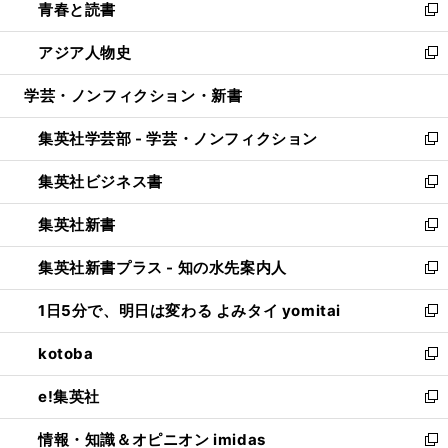
青春と読書
で
ド
ィ
い
新
開
ウ
ン
ウ
し
アジア人物史
く
で
ド
ィ
い
新
開
ウ
ン
ウ
し
学芸・ノンフィクション・新書
く
で
ド
ィ
い
開
ウ
ン
ウ
集英社学芸部 - 学芸・ノンフィクション
く
で
ド
ィ
新
開
ウ
ン
し
集英社ビジネス書
く
で
ド
い
新
開
ウ
ウ
し
集英社新書
く
で
ィ
い
新
開
ン
ウ
し
集英社新書プラス - 知の水先案内人
く
ド
ィ
い
新
ウ
ン
ウ
し
1日5分で、明日は変わる よみタイ yomitai
で
ド
ィ
い
新
開
ウ
ン
ウ
し
kotoba
く
で
ド
ィ
い
新
開
ウ
ン
ウ
し
e!集英社
く
で
ド
ィ
い
新
開
ウ
ン
ウ
し
情報・知識＆オピニオン imidas
く
で
ド
ィ
い
新