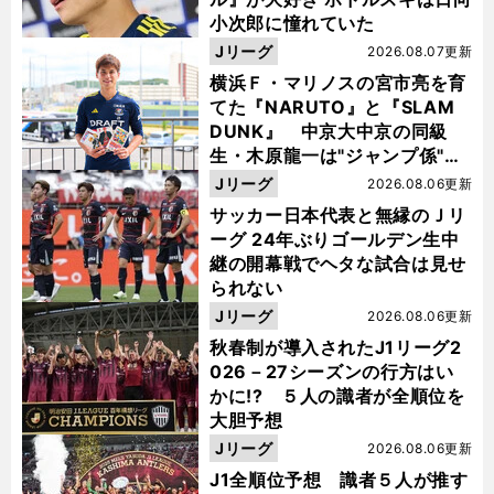
小次郎に憧れていた
Jリーグ
2026.08.07更新
横浜Ｆ・マリノスの宮市亮を育
てた『NARUTO』と『SLAM
DUNK』 中京大中京の同級
生・木原龍一は"ジャンプ係"だ
った
Jリーグ
2026.08.06更新
サッカー日本代表と無縁のＪリ
ーグ 24年ぶりゴールデン生中
継の開幕戦でヘタな試合は見せ
られない
Jリーグ
2026.08.06更新
秋春制が導入されたJ1リーグ2
026－27シーズンの行方はい
かに!? ５人の識者が全順位を
大胆予想
Jリーグ
2026.08.06更新
J1全順位予想 識者５人が推す