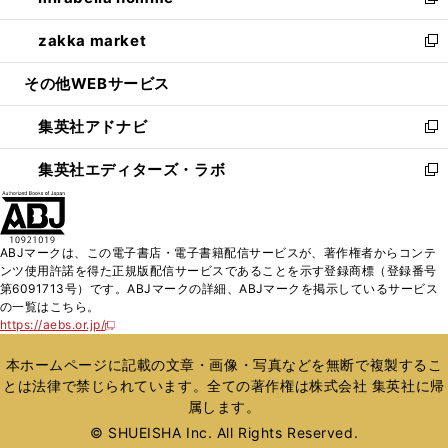
い
新
開
ウ
ン
ウ
し
zakka market
く
で
ド
ィ
い
新
開
ウ
ン
ウ
し
その他WEBサービス
く
で
ド
ィ
い
開
ウ
ン
ウ
集英社アドナビ
く
で
ド
ィ
新
開
ウ
ン
し
集英社エディターズ・ラボ
く
で
ド
い
新
開
ウ
ウ
し
く
で
ィ
い
開
ン
ウ
ABJマークは、この電子書店・電子書籍配信サービスが、著作権者からコンテ
く
ド
ィ
ンツ使用許諾を得た正規版配信サービスであることを示す登録商標（登録番号
ウ
ン
第6091713号）です。ABJマークの詳細、ABJマークを掲示しているサービス
で
ド
の一覧はこちら。
開
ウ
https://aebs.or.jp/
新
く
で
し
い
開
本ホームページに記載の文章・画像・写真などを無断で複製するこ
ウ
く
とは法律で禁じられています。全ての著作権は株式会社 集英社に帰
ィ
属します。
ン
ド
© SHUEISHA Inc. All Rights Reserved.
ウ