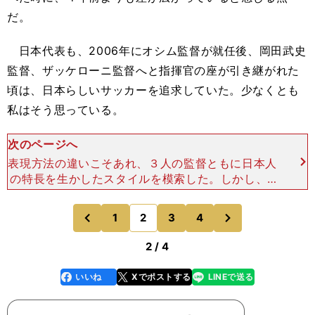
だ。
日本代表も、2006年にオシム監督が就任後、岡田武史
監督、ザッケローニ監督へと指揮官の座が引き継がれた
頃は、日本らしいサッカーを追求していた。少なくとも
私はそう思っている。
次のページへ
表現方法の違いこそあれ、３人の監督ともに日本人
の特長を生かしたスタイルを模索した。しかし、2
014年Ｗ杯以降は最先端のサッカーを取り入れよう
とするあまり、日本人の特長を生かすサッカーが置
次
1
2
3
4
のページへ
のページへ
き去りにされて
前
2 / 4
いいね
Xでポストする
LINEで送る
line
faceboo
x
k