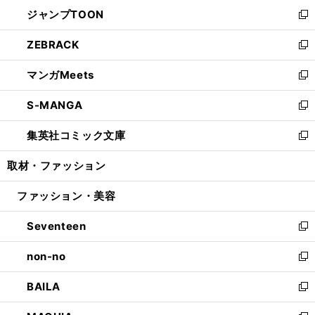
ン
ウ
し
ジャンプTOON
く
で
ド
ィ
い
新
開
ウ
ン
ウ
し
ZEBRACK
く
で
ド
ィ
い
新
開
ウ
ン
ウ
し
マンガMeets
く
で
ド
ィ
い
新
開
ウ
ン
ウ
し
S-MANGA
く
で
ド
ィ
い
新
開
ウ
ン
ウ
し
集英社コミック文庫
く
で
ド
ィ
い
新
開
ウ
ン
ウ
し
取材・ファッション
く
で
ド
ィ
い
開
ウ
ン
ウ
ファッション・美容
く
で
ド
ィ
開
ウ
ン
Seventeen
く
で
ド
新
開
ウ
し
non-no
く
で
い
新
開
ウ
し
BAILA
く
ィ
い
新
ン
ウ
し