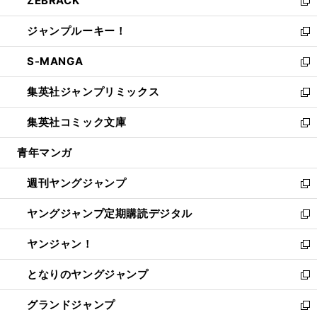
ZEBRACK
く
で
ド
ィ
い
新
開
ウ
ン
ウ
し
ジャンプルーキー！
く
で
ド
ィ
い
新
開
ウ
ン
ウ
し
S-MANGA
く
で
ド
ィ
い
新
開
ウ
ン
ウ
し
集英社ジャンプリミックス
く
で
ド
ィ
い
新
開
ウ
ン
ウ
し
集英社コミック文庫
く
で
ド
ィ
い
新
開
ウ
ン
ウ
し
青年マンガ
く
で
ド
ィ
い
開
ウ
ン
ウ
週刊ヤングジャンプ
く
で
ド
ィ
新
開
ウ
ン
し
ヤングジャンプ定期購読デジタル
く
で
ド
い
新
開
ウ
ウ
し
ヤンジャン！
く
で
ィ
い
新
開
ン
ウ
し
となりのヤングジャンプ
く
ド
ィ
い
新
ウ
ン
ウ
し
グランドジャンプ
で
ド
ィ
い
新