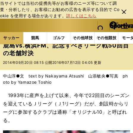
当サイトでは当社の提携先等がお客様のニーズ等について調
査・分析したり、お客様にお勧めの広告を表⽰する⽬的で Co
閉じ
okie を使⽤する場合があります。
詳しくはこちら
る
マイペ
web Sportiva (webスポルティーバ)
検索
メニュ
we
ー
サッカーの記事一覧
Jリーグ他
Jリーグ
鹿島vs
b
ジ
サッカー
競馬
ゴルフ
その他球技
その他競技
モー
ス
鹿島vs.横浜FM、記念すべきリーグ戦50回目
ポ
の老舗対決
ル
テ
2014年09月20日 08:15 公開
2016年07月12日 04:05 更新
ィ
ー
中山淳●文 text by Nakayama Atsushi 山添敏央●写真 ph
バ
oto by Yamazoe Toshio
1993年に産声を上げて以来、今年で22回目のシーズン
を迎えているＪリーグ（Ｊ1リーグ）だが、創設時からリ
ーグに参加するクラブは通称「オリジナル10」と呼ばれ
る。