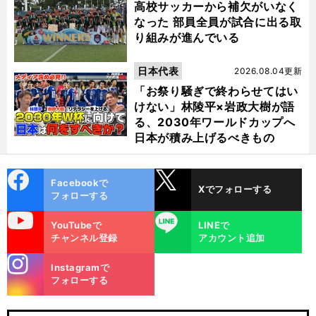
高校サッカーから補欠がいなく
なった 部員全員が試合に出る取
り組みが進んでいる
日本代表
2026.08.04更新
「お祭り騒ぎで終わらせてはい
けない」林陵平×岩政大樹が語
る、2030年ワールドカップへ
日本が積み上げるべきもの
cebo
X
Facebookで
Xでフォローする
ok
フォローする
uTube
LINE
YouTubeで
LINEで
チャンネル登録
アカウント追加
stagra
Instagramで
m
フォローする