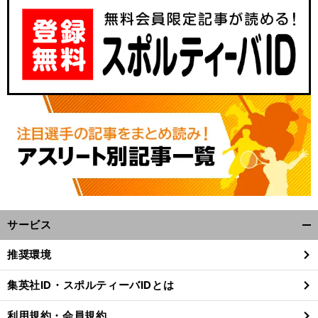
サービス
開
く/
推奨環境
閉
じ
集英社ID・スポルティーバIDとは
る
利用規約・会員規約