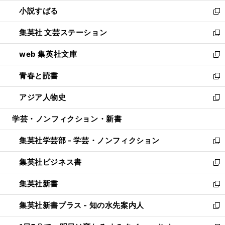
開
ウ
し
小説すばる
く
で
い
新
開
ウ
し
集英社 文芸ステーション
く
ィ
い
新
ン
ウ
し
web 集英社文庫
ド
ィ
い
新
ウ
ン
ウ
し
青春と読書
で
ド
ィ
い
新
開
ウ
ン
ウ
し
アジア人物史
く
で
ド
ィ
い
新
開
ウ
ン
ウ
し
学芸・ノンフィクション・新書
く
で
ド
ィ
い
開
ウ
ン
ウ
集英社学芸部 - 学芸・ノンフィクション
く
で
ド
ィ
新
開
ウ
ン
し
集英社ビジネス書
く
で
ド
い
新
開
ウ
ウ
し
集英社新書
く
で
ィ
い
新
開
ン
ウ
し
集英社新書プラス - 知の水先案内人
く
ド
ィ
い
新
ウ
ン
ウ
し