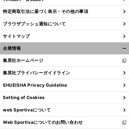
特定商取引法に基づく表示・その他の事項
」
ブラウザプッシュ通知について
前
栖
「
くいく
へ
サイトマップ
企業情報
開
く/
集英社ホームページ
新
閉
し
じ
集英社プライバシーガイドライン
い
る
ウ
SHUEISHA Privacy Guideline
ィ
ン
Setting of Cookies
ド
ウ
web Sportivaについて
で
開
Web Sportivaについてのお問い合わせ
く
新