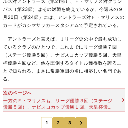
ルス対アントラーズ（第21節）、Ｆ・マリノス対グラン
パス（第23節）はその対戦を終えているが、今週末の９
月20日（第24節）には、アントラーズ対Ｆ・マリノスの
カードがカシマサッカースタジアムで予定されている。
アントラーズと言えば、Ｊリーグ史の中で最も成功し
ているクラブのひとつで、これまでにリーグ優勝７回
（ステージ優勝５回）、ナビスコカップ優勝５回、天皇
杯優勝４回など、他を圧倒するタイトル獲得数を誇るこ
とで知られる、まさに常勝軍団の名に相応しい名門であ
る。
次のページへ
一方のＦ・マリノスも、リーグ優勝３回（ステージ
優勝５回）、ナビスコカップ優勝１回、天皇杯優勝
７回（前身の日産自動車時代を含む）。アントラー
ズには及ばないものの、優勝回数で上位を争ううえ
次
1
2
3
のページへ
に、22年間に渡