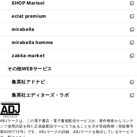
SHOP Marisol
く
で
ド
ィ
い
新
開
ウ
ン
ウ
し
eclat premium
く
で
ド
ィ
い
新
開
ウ
ン
ウ
し
mirabella
く
で
ド
ィ
い
新
開
ウ
ン
ウ
し
mirabella homme
く
で
ド
ィ
い
新
開
ウ
ン
ウ
し
zakka market
く
で
ド
ィ
い
新
開
ウ
ン
ウ
し
その他WEBサービス
く
で
ド
ィ
い
開
ウ
ン
ウ
集英社アドナビ
く
で
ド
ィ
新
開
ウ
ン
し
集英社エディターズ・ラボ
く
で
ド
い
新
開
ウ
ウ
し
く
で
ィ
い
開
ン
ウ
ABJマークは、この電子書店・電子書籍配信サービスが、著作権者からコンテ
く
ド
ィ
ンツ使用許諾を得た正規版配信サービスであることを示す登録商標（登録番号
ウ
ン
第6091713号）です。ABJマークの詳細、ABJマークを掲示しているサービス
で
ド