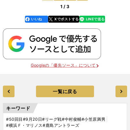
1 / 3
いいね
Xでポストする
LINEで送る
line
faceboo
x
k
Googleの「優先ソース」について
一覧に戻る
キーワード
#50回目
#9月20日
#リーグ戦
#中村俊輔
#小笠原満男
#横浜Ｆ・マリノス
#鹿島アントラーズ