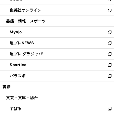
い
新
開
ウ
ン
ウ
し
集英社オンライン
く
で
ド
ィ
い
新
開
ウ
ン
ウ
し
芸能・情報・スポーツ
く
で
ド
ィ
い
開
ウ
ン
ウ
Myojo
く
で
ド
ィ
新
開
ウ
ン
し
週プレNEWS
く
で
ド
い
新
開
ウ
ウ
し
週プレ グラジャパ!
く
で
ィ
い
新
開
ン
ウ
し
Sportiva
く
ド
ィ
い
新
ウ
ン
ウ
し
パラスポ
で
ド
ィ
い
新
開
ウ
ン
ウ
し
書籍
く
で
ド
ィ
い
開
ウ
ン
ウ
文芸・文庫・総合
く
で
ド
ィ
開
ウ
ン
すばる
く
で
ド
新