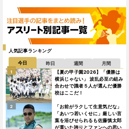
人気記事ランキング
今日
昨日
週間
月間
【夏の甲子園2026】「優勝は
1
横浜じゃない」 波乱必至の組み
合わせで識者５人が選んだ優勝
校はここだ！
「お前がラクして生意気だな」
2
「あいつ若いくせに」厳しい言
葉を浴びせられるも佐藤慎太郎
が貫いた誇りとファンへの思い