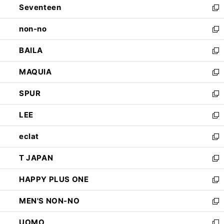
Seventeen
く
で
ド
新
開
ウ
し
non-no
く
で
い
新
開
ウ
し
BAILA
く
ィ
い
新
ン
ウ
し
MAQUIA
ド
ィ
い
新
ウ
ン
ウ
し
SPUR
で
ド
ィ
い
新
開
ウ
ン
ウ
し
LEE
く
で
ド
ィ
い
新
開
ウ
ン
ウ
し
eclat
く
で
ド
ィ
い
新
開
ウ
ン
ウ
し
T JAPAN
く
で
ド
ィ
い
新
開
ウ
ン
ウ
し
HAPPY PLUS ONE
く
で
ド
ィ
い
新
開
ウ
ン
ウ
し
MEN'S NON-NO
く
で
ド
ィ
い
新
開
ウ
ン
ウ
し
UOMO
く
で
ド
ィ