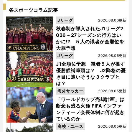
各スポーツコラム記事
Jリーグ
2026.08.06更新
秋春制が導入されたJ1リーグ2
026－27シーズンの行方はい
かに!? ５人の識者が全順位を
大胆予想
Jリーグ
2026.08.06更新
J1全順位予想 識者５人が推す
優勝候補筆頭は？ J2降格の憂
き目に遭いそうな３クラブと
は？
海外サッカー
2026.08.05更新
「ワールドカップ売却計画」は
断念も残る火種 FIFAインファ
ンティーノ会長体制に何が起き
ているのか
高校・ユース
2026.08.05更新