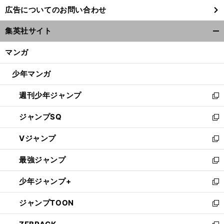
し
広告についてのお問い合わせ
い
ウ
集英社サイト
ィ
開
ン
く/
マンガ
ド
閉
ウ
じ
少年マンガ
で
る
開
週刊少年ジャンプ
く
新
し
ジャンプSQ
い
新
ウ
し
Vジャンプ
ィ
い
新
ン
ウ
し
最強ジャンプ
ド
ィ
い
新
ウ
ン
ウ
し
少年ジャンプ+
で
ド
ィ
い
新
開
ウ
ン
ウ
し
ジャンプTOON
く
で
ド
ィ
い
新
開
ウ
ン
ウ
し