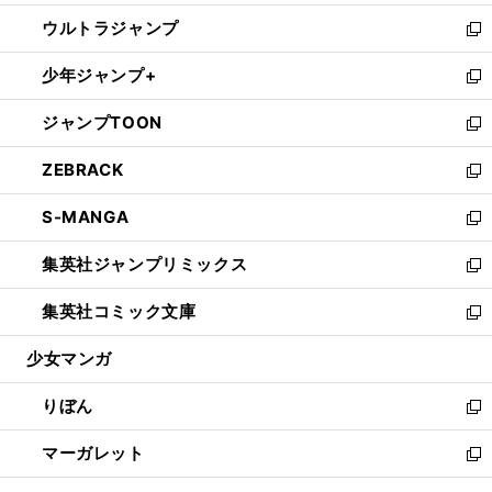
開
ウ
ン
ウ
し
ウルトラジャンプ
く
で
ド
ィ
い
新
開
ウ
ン
ウ
し
少年ジャンプ+
く
で
ド
ィ
い
新
開
ウ
ン
ウ
し
ジャンプTOON
く
で
ド
ィ
い
新
開
ウ
ン
ウ
し
ZEBRACK
く
で
ド
ィ
い
新
開
ウ
ン
ウ
し
S-MANGA
く
で
ド
ィ
い
新
開
ウ
ン
ウ
し
集英社ジャンプリミックス
く
で
ド
ィ
い
新
開
ウ
ン
ウ
し
集英社コミック文庫
く
で
ド
ィ
い
新
開
ウ
ン
ウ
し
少女マンガ
く
で
ド
ィ
い
開
ウ
ン
ウ
りぼん
く
で
ド
ィ
新
開
ウ
ン
し
マーガレット
く
で
ド
い
新
開
ウ
ウ
し