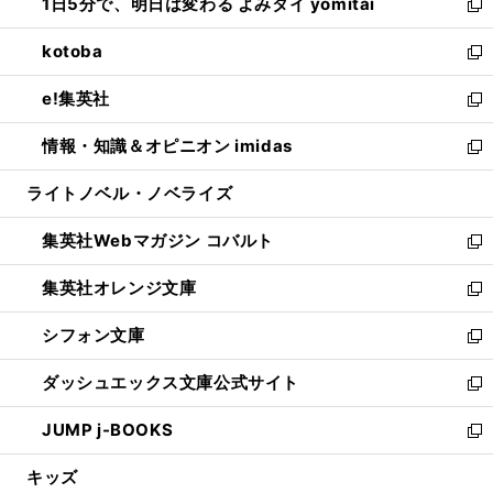
1日5分で、明日は変わる よみタイ yomitai
で
ド
ィ
い
新
開
ウ
ン
ウ
し
kotoba
く
で
ド
ィ
い
新
開
ウ
ン
ウ
し
e!集英社
く
で
ド
ィ
い
新
開
ウ
ン
ウ
し
情報・知識＆オピニオン imidas
く
で
ド
ィ
い
新
開
ウ
ン
ウ
し
ライトノベル・ノベライズ
く
で
ド
ィ
い
開
ウ
ン
ウ
集英社Webマガジン コバルト
く
で
ド
ィ
新
開
ウ
ン
し
集英社オレンジ文庫
く
で
ド
い
新
開
ウ
ウ
し
シフォン文庫
く
で
ィ
い
新
開
ン
ウ
し
ダッシュエックス文庫公式サイト
く
ド
ィ
い
新
ウ
ン
ウ
し
JUMP j-BOOKS
で
ド
ィ
い
新
開
ウ
ン
ウ
し
キッズ
く
で
ド
ィ
い