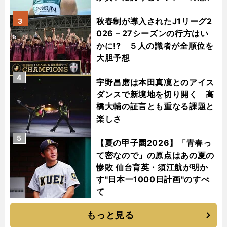
秋春制が導入されたJ1リーグ2
3
026－27シーズンの行方はい
かに!? ５人の識者が全順位を
大胆予想
4
宇野昌磨は本田真凜とのアイス
ダンスで新境地を切り開く 高
橋大輔の証言とも重なる課題と
楽しさ
5
【夏の甲子園2026】「青春っ
て密なので」の原点はあの夏の
惨敗 仙台育英・須江航が明か
す"日本一1000日計画"のすべ
て
もっと見る