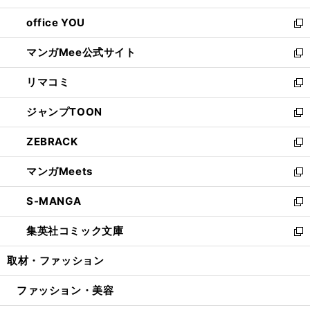
開
ウ
ウ
し
office YOU
く
で
ィ
い
新
開
ン
ウ
し
マンガMee公式サイト
く
ド
ィ
い
新
ウ
ン
ウ
し
リマコミ
で
ド
ィ
い
新
開
ウ
ン
ウ
し
ジャンプTOON
く
で
ド
ィ
い
新
開
ウ
ン
ウ
し
ZEBRACK
く
で
ド
ィ
い
新
開
ウ
ン
ウ
し
マンガMeets
く
で
ド
ィ
い
新
開
ウ
ン
ウ
し
S-MANGA
く
で
ド
ィ
い
新
開
ウ
ン
ウ
し
集英社コミック文庫
く
で
ド
ィ
い
新
開
ウ
ン
ウ
し
取材・ファッション
く
で
ド
ィ
い
開
ウ
ン
ウ
ファッション・美容
く
で
ド
ィ
開
ウ
ン