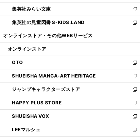
開
ウ
ン
ウ
集英社みらい文庫
く
で
ド
ィ
新
開
ウ
ン
し
集英社の児童図書 S-KIDS.LAND
く
で
ド
い
新
開
ウ
ウ
し
オンラインストア・
その他WEBサービス
く
で
ィ
い
開
ン
ウ
オンラインストア
く
ド
ィ
ウ
ン
OTO
で
ド
新
開
ウ
し
SHUEISHA MANGA-ART HERITAGE
く
で
い
新
開
ウ
し
ジャンプキャラクターズストア
く
ィ
い
新
ン
ウ
し
HAPPY PLUS STORE
ド
ィ
い
新
ウ
ン
ウ
し
SHUEISHA VOX
で
ド
ィ
い
新
開
ウ
ン
ウ
し
LEEマルシェ
く
で
ド
ィ
い
新
開
ウ
ン
ウ
し