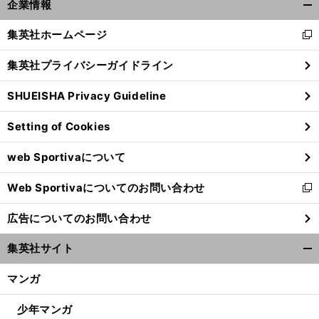
。
、
.
企業情報
へ
開
15
く/
集英社ホームページ
新
閉
し
じ
集英社プライバシーガイドライン
い
る
ウ
SHUEISHA Privacy Guideline
ィ
ン
Setting of Cookies
ド
ウ
web Sportivaについて
で
開
Web Sportivaについてのお問い合わせ
く
新
し
広告についてのお問い合わせ
い
ウ
集英社サイト
ィ
開
ン
く/
マンガ
ド
閉
ウ
じ
少年マンガ
で
る