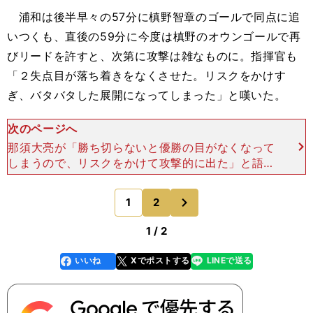
浦和は後半早々の57分に槙野智章のゴールで同点に追
いつくも、直後の59分に今度は槙野のオウンゴールで再
びリードを許すと、次第に攻撃は雑なものに。指揮官も
「２失点目が落ち着きをなくさせた。リスクをかけす
ぎ、バタバタした展開になってしまった」と嘆いた。
次のページへ
那須大亮が「勝ち切らないと優勝の目がなくなって
しまうので、リスクをかけて攻撃的に出た」と語っ
ていたように覚悟の反撃だったとはいえ、結果的に
３点目を失い、終わってみれば１－３での敗戦であ
次
1
2
のページへ
る。 現実的
1 / 2
いいね
Xでポストする
LINEで送る
line
faceboo
x
k