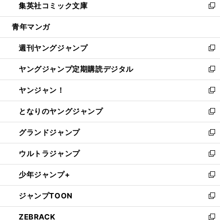
集英社コミック文庫
く
で
ド
ィ
い
新
開
ウ
ン
ウ
し
青年マンガ
く
で
ド
ィ
い
開
ウ
ン
ウ
週刊ヤングジャンプ
く
で
ド
ィ
新
開
ウ
ン
し
ヤングジャンプ定期購読デジタル
く
で
ド
い
新
開
ウ
ウ
し
ヤンジャン！
く
で
ィ
い
新
開
ン
ウ
し
となりのヤングジャンプ
く
ド
ィ
い
新
ウ
ン
ウ
し
グランドジャンプ
で
ド
ィ
い
新
開
ウ
ン
ウ
し
ウルトラジャンプ
く
で
ド
ィ
い
新
開
ウ
ン
ウ
し
少年ジャンプ+
く
で
ド
ィ
い
新
開
ウ
ン
ウ
し
ジャンプTOON
く
で
ド
ィ
い
新
開
ウ
ン
ウ
し
ZEBRACK
く
で
ド
ィ
い
新