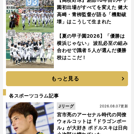
【高校野球】創部10年目の甲子
園初出場がすべてを変えた 健大
高崎・青栁監督が語る「機動破
壊」はこうして生まれた
5
【夏の甲子園2026】「優勝は
横浜じゃない」 波乱必至の組み
合わせで識者５人が選んだ優勝
校はここだ！
もっと見る
各スポーツコラム記事
Jリーグ
2026.08.07更新
宮市亮のアーセナル時代の同僚
ウォルコットは『ドラゴンボー
ル』が大好き ポドルスキは日向