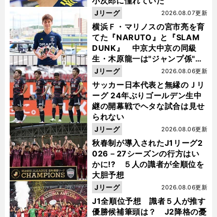
小次郎に憧れていた
Jリーグ
2026.08.07更新
横浜Ｆ・マリノスの宮市亮を育
てた『NARUTO』と『SLAM
DUNK』 中京大中京の同級
生・木原龍一は"ジャンプ係"だ
った
Jリーグ
2026.08.06更新
サッカー日本代表と無縁のＪリ
ーグ 24年ぶりゴールデン生中
継の開幕戦でヘタな試合は見せ
られない
Jリーグ
2026.08.06更新
秋春制が導入されたJ1リーグ2
026－27シーズンの行方はい
かに!? ５人の識者が全順位を
大胆予想
Jリーグ
2026.08.06更新
J1全順位予想 識者５人が推す
優勝候補筆頭は？ J2降格の憂