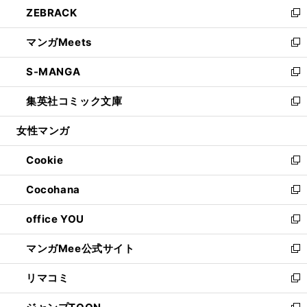
し
ZEBRACK
く
で
ド
ィ
い
新
開
ウ
ン
ウ
し
マンガMeets
く
で
ド
ィ
い
新
開
ウ
ン
ウ
し
S-MANGA
く
で
ド
ィ
い
新
開
ウ
ン
ウ
し
集英社コミック文庫
く
で
ド
ィ
い
新
開
ウ
ン
ウ
し
女性マンガ
く
で
ド
ィ
い
開
ウ
ン
ウ
Cookie
く
で
ド
ィ
新
開
ウ
ン
し
Cocohana
く
で
ド
い
新
開
ウ
ウ
し
office YOU
く
で
ィ
い
新
開
ン
ウ
し
マンガMee公式サイト
く
ド
ィ
い
新
ウ
ン
ウ
し
リマコミ
で
ド
ィ
い
新
開
ウ
ン
ウ
し
く