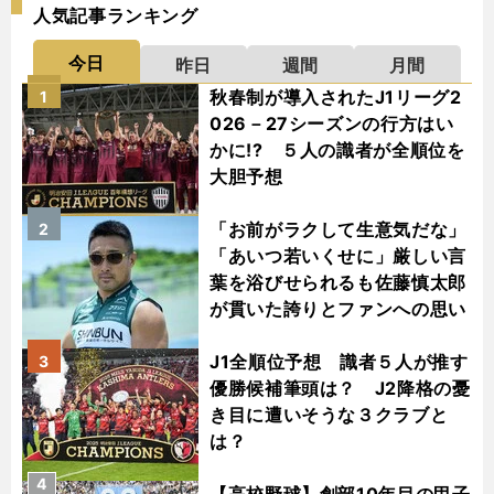
人気記事ランキング
今日
昨日
週間
月間
秋春制が導入されたJ1リーグ2
1
026－27シーズンの行方はい
かに!? ５人の識者が全順位を
大胆予想
「お前がラクして生意気だな」
2
「あいつ若いくせに」厳しい言
葉を浴びせられるも佐藤慎太郎
が貫いた誇りとファンへの思い
J1全順位予想 識者５人が推す
3
優勝候補筆頭は？ J2降格の憂
き目に遭いそうな３クラブと
は？
4