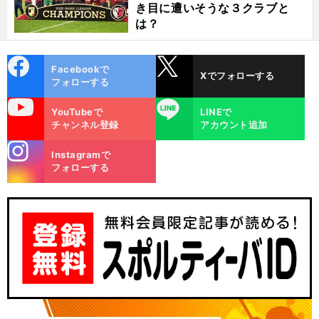
き目に遭いそうな３クラブと
は？
cebo
X
Facebookで
Xでフォローする
ok
フォローする
uTube
LINE
YouTubeで
LINEで
チャンネル登録
アカウント追加
stagra
Instagramで
m
フォローする