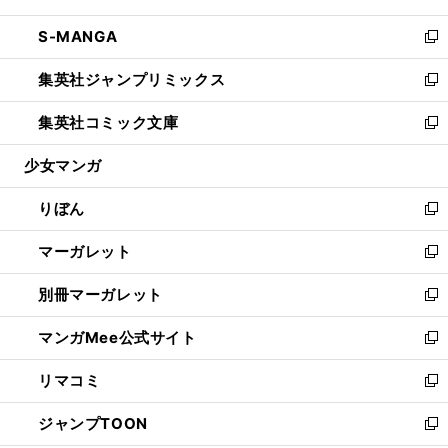
開
ウ
ン
ウ
し
S-MANGA
く
で
ド
ィ
い
新
開
ウ
ン
ウ
し
集英社ジャンプリミックス
く
で
ド
ィ
い
新
開
ウ
ン
ウ
し
集英社コミック文庫
く
で
ド
ィ
い
新
開
ウ
ン
ウ
し
少女マンガ
く
で
ド
ィ
い
開
ウ
ン
ウ
りぼん
く
で
ド
ィ
新
開
ウ
ン
し
マーガレット
く
で
ド
い
新
開
ウ
ウ
し
別冊マーガレット
く
で
ィ
い
新
開
ン
ウ
し
マンガMee公式サイト
く
ド
ィ
い
新
ウ
ン
ウ
し
リマコミ
で
ド
ィ
い
新
開
ウ
ン
ウ
し
ジャンプTOON
く
で
ド
ィ
い
新
開
ウ
ン
ウ