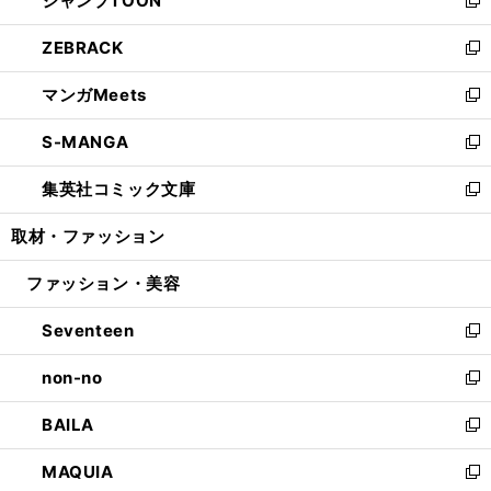
ジャンプTOON
で
ド
ィ
い
新
開
ウ
ン
ウ
し
ZEBRACK
く
で
ド
ィ
い
新
開
ウ
ン
ウ
し
マンガMeets
く
で
ド
ィ
い
新
開
ウ
ン
ウ
し
S-MANGA
く
で
ド
ィ
い
新
開
ウ
ン
ウ
し
集英社コミック文庫
く
で
ド
ィ
い
新
開
ウ
ン
ウ
し
取材・ファッション
く
で
ド
ィ
い
開
ウ
ン
ウ
ファッション・美容
く
で
ド
ィ
開
ウ
ン
Seventeen
く
で
ド
新
開
ウ
し
non-no
く
で
い
新
開
ウ
し
BAILA
く
ィ
い
新
ン
ウ
し
MAQUIA
ド
ィ
い
新