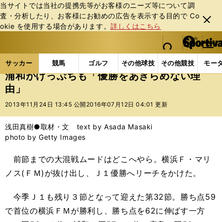
当サイトでは当社の提携先等がお客様のニーズ等について調
査・分析したり、お客様にお勧めの広告を表⽰する⽬的で Co
閉じ
okie を使⽤する場合があります。
詳しくはこちら
る
マイペ
web Sportiva (webスポルティーバ)
検索
メニュ
we
ー
サッカーの記事一覧
Jリーグ他
Jリーグ
浦和が
b
ジ
サッカー
競馬
ゴルフ
その他球技
その他競技
モー
ス
浦和がけっぷちも「優勝をあきらめない理
ポ
由」
ル
テ
2013年11月24日 13:45 公開
2016年07月12日 04:01 更新
ィ
ー
浅田真樹●取材・文 text by Asada Masaki
バ
photo by Getty Images
前節までの大混戦ムードはどこへやら。横浜Ｆ・マリ
ノス(ＦＭ)が抜け出し、Ｊ１優勝へリーチをかけた。
今季Ｊ１も残り３節となって迎えた第32節。勝ち点59
で首位の横浜ＦＭが勝利し、勝ち点を62に伸ばす一方