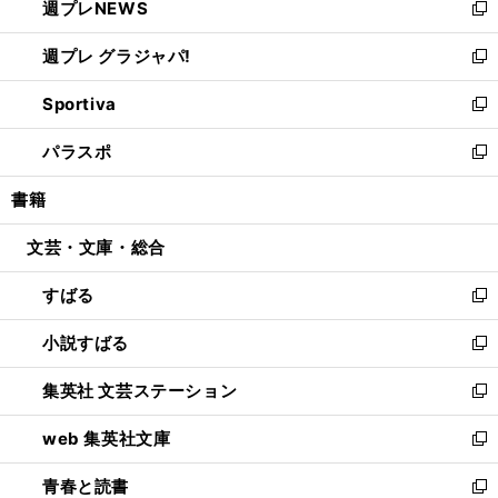
週プレNEWS
く
で
ド
い
新
開
ウ
ウ
し
週プレ グラジャパ!
く
で
ィ
い
新
開
ン
ウ
し
Sportiva
く
ド
ィ
い
新
ウ
ン
ウ
し
パラスポ
で
ド
ィ
い
新
開
ウ
ン
ウ
し
書籍
く
で
ド
ィ
い
開
ウ
ン
ウ
文芸・文庫・総合
く
で
ド
ィ
開
ウ
ン
すばる
く
で
ド
新
開
ウ
し
小説すばる
く
で
い
新
開
ウ
し
集英社 文芸ステーション
く
ィ
い
新
ン
ウ
し
web 集英社文庫
ド
ィ
い
新
ウ
ン
ウ
し
青春と読書
で
ド
ィ
い
新