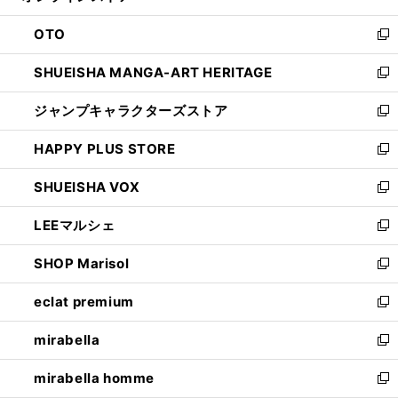
ウ
ン
OTO
で
ド
新
開
ウ
し
SHUEISHA MANGA-ART HERITAGE
く
で
い
新
開
ウ
し
ジャンプキャラクターズストア
く
ィ
い
新
ン
ウ
し
HAPPY PLUS STORE
ド
ィ
い
新
ウ
ン
ウ
し
SHUEISHA VOX
で
ド
ィ
い
新
開
ウ
ン
ウ
し
LEEマルシェ
く
で
ド
ィ
い
新
開
ウ
ン
ウ
し
SHOP Marisol
く
で
ド
ィ
い
新
開
ウ
ン
ウ
し
eclat premium
く
で
ド
ィ
い
新
開
ウ
ン
ウ
し
mirabella
く
で
ド
ィ
い
新
開
ウ
ン
ウ
し
mirabella homme
く
で
ド
ィ
い
新
開
ウ