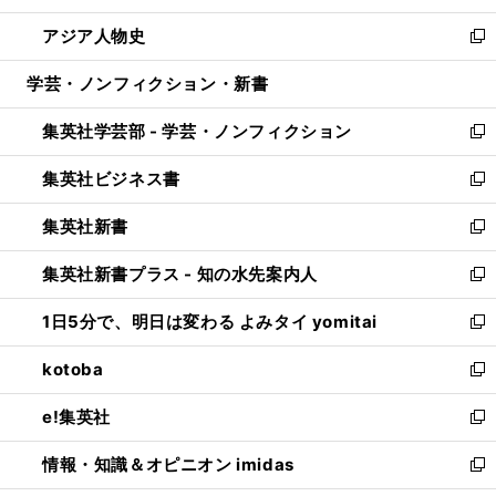
開
ウ
ン
ウ
し
アジア人物史
く
で
ド
ィ
い
新
開
ウ
ン
ウ
し
学芸・ノンフィクション・新書
く
で
ド
ィ
い
開
ウ
ン
ウ
集英社学芸部 - 学芸・ノンフィクション
く
で
ド
ィ
新
開
ウ
ン
し
集英社ビジネス書
く
で
ド
い
新
開
ウ
ウ
し
集英社新書
く
で
ィ
い
新
開
ン
ウ
し
集英社新書プラス - 知の水先案内人
く
ド
ィ
い
新
ウ
ン
ウ
し
1日5分で、明日は変わる よみタイ yomitai
で
ド
ィ
い
新
開
ウ
ン
ウ
し
kotoba
く
で
ド
ィ
い
新
開
ウ
ン
ウ
し
e!集英社
く
で
ド
ィ
い
新
開
ウ
ン
ウ
し
情報・知識＆オピニオン imidas
く
で
ド
ィ
い
新
開
ウ
ン
ウ
し