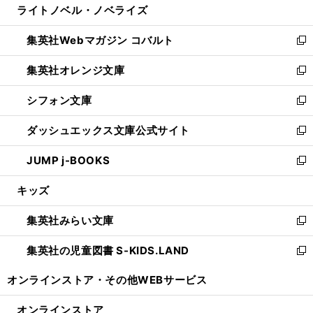
ライトノベル・ノベライズ
く
で
ド
ィ
い
開
ウ
ン
ウ
集英社Webマガジン コバルト
く
で
ド
ィ
新
開
ウ
ン
し
集英社オレンジ文庫
く
で
ド
い
新
開
ウ
ウ
し
シフォン文庫
く
で
ィ
い
新
開
ン
ウ
し
ダッシュエックス文庫公式サイト
く
ド
ィ
い
新
ウ
ン
ウ
し
JUMP j-BOOKS
で
ド
ィ
い
新
開
ウ
ン
ウ
し
キッズ
く
で
ド
ィ
い
開
ウ
ン
ウ
集英社みらい文庫
く
で
ド
ィ
新
開
ウ
ン
し
集英社の児童図書 S-KIDS.LAND
く
で
ド
い
新
開
ウ
ウ
し
オンラインストア・
その他WEBサービス
く
で
ィ
い
開
ン
ウ
オンラインストア
く
ド
ィ