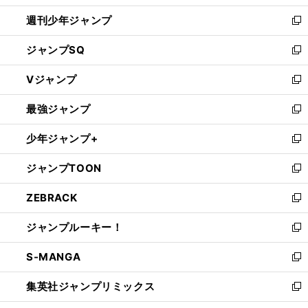
開
週刊少年ジャンプ
く
新
し
ジャンプSQ
い
新
ウ
し
Vジャンプ
ィ
い
新
ン
ウ
し
最強ジャンプ
ド
ィ
い
新
ウ
ン
ウ
し
少年ジャンプ+
で
ド
ィ
い
新
開
ウ
ン
ウ
し
ジャンプTOON
く
で
ド
ィ
い
新
開
ウ
ン
ウ
し
ZEBRACK
く
で
ド
ィ
い
新
開
ウ
ン
ウ
し
ジャンプルーキー！
く
で
ド
ィ
い
新
開
ウ
ン
ウ
し
S-MANGA
く
で
ド
ィ
い
新
開
ウ
ン
ウ
し
集英社ジャンプリミックス
く
で
ド
ィ
い
新
開
ウ
ン
ウ
し