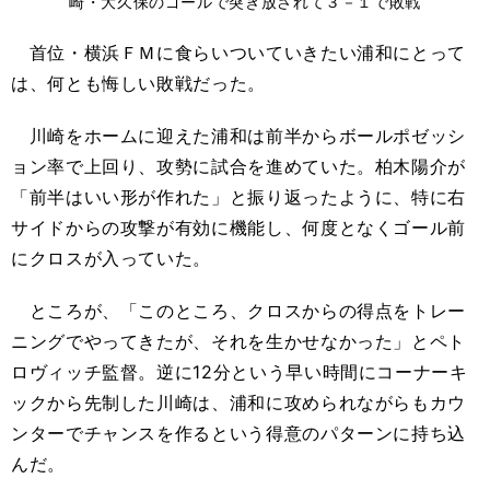
崎・大久保のゴールで突き放されて３－１で敗戦
首位・横浜ＦＭに食らいついていきたい浦和にとって
は、何とも悔しい敗戦だった。
川崎をホームに迎えた浦和は前半からボールポゼッシ
ョン率で上回り、攻勢に試合を進めていた。柏木陽介が
「前半はいい形が作れた」と振り返ったように、特に右
サイドからの攻撃が有効に機能し、何度となくゴール前
にクロスが入っていた。
ところが、「このところ、クロスからの得点をトレー
ニングでやってきたが、それを生かせなかった」とペト
ロヴィッチ監督。逆に12分という早い時間にコーナーキ
ックから先制した川崎は、浦和に攻められながらもカウ
ンターでチャンスを作るという得意のパターンに持ち込
んだ。