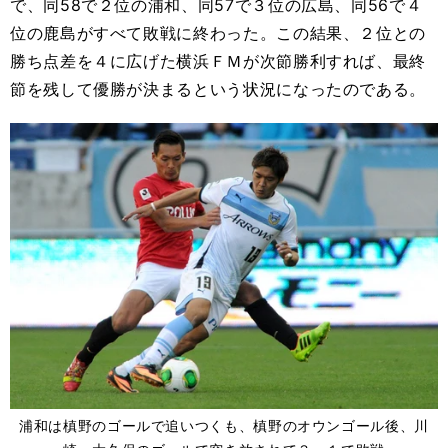
で、同58で２位の浦和、同57で３位の広島、同56で４
位の鹿島がすべて敗戦に終わった。この結果、２位との
勝ち点差を４に広げた横浜ＦＭが次節勝利すれば、最終
節を残して優勝が決まるという状況になったのである。
浦和は槙野のゴールで追いつくも、槙野のオウンゴール後、川