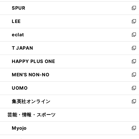
ウ
ン
ウ
し
SPUR
で
ド
ィ
い
新
開
ウ
ン
ウ
し
LEE
く
で
ド
ィ
い
新
開
ウ
ン
ウ
し
eclat
く
で
ド
ィ
い
新
開
ウ
ン
ウ
し
T JAPAN
く
で
ド
ィ
い
新
開
ウ
ン
ウ
し
HAPPY PLUS ONE
く
で
ド
ィ
い
新
開
ウ
ン
ウ
し
MEN'S NON-NO
く
で
ド
ィ
い
新
開
ウ
ン
ウ
し
UOMO
く
で
ド
ィ
い
新
開
ウ
ン
ウ
し
集英社オンライン
く
で
ド
ィ
い
新
開
ウ
ン
ウ
し
芸能・情報・スポーツ
く
で
ド
ィ
い
開
ウ
ン
ウ
Myojo
く
で
ド
ィ
新
開
ウ
ン
し