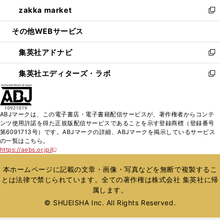
ン
ウ
し
zakka market
く
で
ド
ィ
い
新
開
ウ
ン
ウ
し
その他WEBサービス
く
で
ド
ィ
い
開
ウ
ン
ウ
集英社アドナビ
く
で
ド
ィ
新
開
ウ
ン
し
集英社エディターズ・ラボ
く
で
ド
い
新
開
ウ
ウ
し
く
で
ィ
い
開
ン
ウ
ABJマークは、この電子書店・電子書籍配信サービスが、著作権者からコンテ
く
ド
ィ
ンツ使用許諾を得た正規版配信サービスであることを示す登録商標（登録番号
ウ
ン
第6091713号）です。ABJマークの詳細、ABJマークを掲示しているサービス
で
ド
の一覧はこちら。
開
ウ
https://aebs.or.jp/
新
く
で
し
い
開
本ホームページに記載の文章・画像・写真などを無断で複製するこ
ウ
く
とは法律で禁じられています。全ての著作権は株式会社 集英社に帰
ィ
属します。
ン
ド
© SHUEISHA Inc. All Rights Reserved.
ウ
で