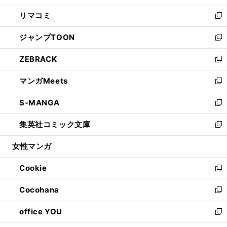
ウ
ン
ウ
し
リマコミ
で
ド
ィ
い
新
開
ウ
ン
ウ
し
ジャンプTOON
く
で
ド
ィ
い
新
開
ウ
ン
ウ
し
ZEBRACK
く
で
ド
ィ
い
新
開
ウ
ン
ウ
し
マンガMeets
く
で
ド
ィ
い
新
開
ウ
ン
ウ
し
S-MANGA
く
で
ド
ィ
い
新
開
ウ
ン
ウ
し
集英社コミック文庫
く
で
ド
ィ
い
新
開
ウ
ン
ウ
し
女性マンガ
く
で
ド
ィ
い
開
ウ
ン
ウ
Cookie
く
で
ド
ィ
新
開
ウ
ン
し
Cocohana
く
で
ド
い
新
開
ウ
ウ
し
office YOU
く
で
ィ
い
新
開
ン
ウ
し