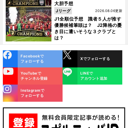
大胆予想
Jリーグ
2026.08.06更新
J1全順位予想 識者５人が推す
優勝候補筆頭は？ J2降格の憂
き目に遭いそうな３クラブと
は？
cebo
X
Facebookで
Xでフォローする
ok
フォローする
uTube
LINE
YouTubeで
LINEで
チャンネル登録
アカウント追加
stagra
Instagramで
m
フォローする