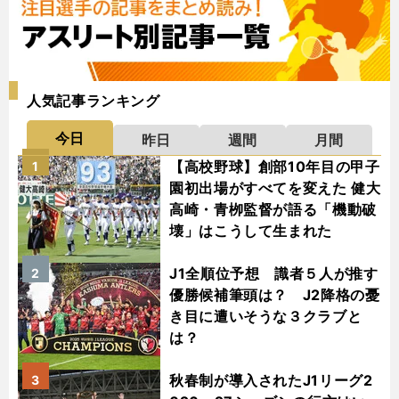
人気記事ランキング
今日
昨日
週間
月間
【高校野球】創部10年目の甲子
1
園初出場がすべてを変えた 健大
高崎・青栁監督が語る「機動破
壊」はこうして生まれた
J1全順位予想 識者５人が推す
2
優勝候補筆頭は？ J2降格の憂
き目に遭いそうな３クラブと
は？
秋春制が導入されたJ1リーグ2
3