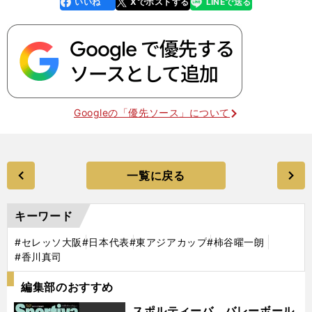
いいね
Xでポストする
LINEで送る
line
faceboo
x
k
Googleの「優先ソース」について
一覧に戻る
キーワード
#セレッソ大阪
#日本代表
#東アジアカップ
#柿谷曜一朗
#香川真司
編集部のおすすめ
スポルティーバ バレーボール