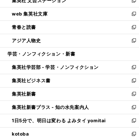
集英社 文芸ステーション
く
ィ
い
新
ン
ウ
し
web 集英社文庫
ド
ィ
い
新
ウ
ン
ウ
し
青春と読書
で
ド
ィ
い
新
開
ウ
ン
ウ
し
アジア人物史
く
で
ド
ィ
い
新
開
ウ
ン
ウ
し
学芸・ノンフィクション・新書
く
で
ド
ィ
い
開
ウ
ン
ウ
集英社学芸部 - 学芸・ノンフィクション
く
で
ド
ィ
新
開
ウ
ン
し
集英社ビジネス書
く
で
ド
い
新
開
ウ
ウ
し
集英社新書
く
で
ィ
い
新
開
ン
ウ
し
集英社新書プラス - 知の水先案内人
く
ド
ィ
い
新
ウ
ン
ウ
し
1日5分で、明日は変わる よみタイ yomitai
で
ド
ィ
い
新
開
ウ
ン
ウ
し
kotoba
く
で
ド
ィ
い
新