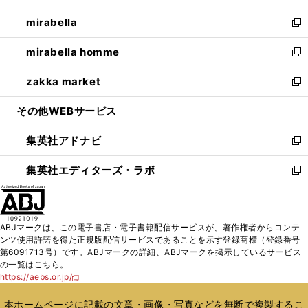
開
ウ
ン
ウ
し
mirabella
く
で
ド
ィ
い
新
開
ウ
ン
ウ
し
mirabella homme
く
で
ド
ィ
い
新
開
ウ
ン
ウ
し
zakka market
く
で
ド
ィ
い
新
開
ウ
ン
ウ
し
その他WEBサービス
く
で
ド
ィ
い
開
ウ
ン
ウ
集英社アドナビ
く
で
ド
ィ
新
開
ウ
ン
し
集英社エディターズ・ラボ
く
で
ド
い
新
開
ウ
ウ
し
く
で
ィ
い
開
ン
ウ
ABJマークは、この電子書店・電子書籍配信サービスが、著作権者からコンテ
く
ド
ィ
ンツ使用許諾を得た正規版配信サービスであることを示す登録商標（登録番号
ウ
ン
第6091713号）です。ABJマークの詳細、ABJマークを掲示しているサービス
で
ド
の一覧はこちら。
開
ウ
https://aebs.or.jp/
新
く
で
し
い
開
本ホームページに記載の文章・画像・写真などを無断で複製するこ