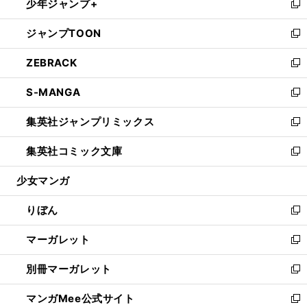
少年ジャンプ+
く
で
ド
ィ
い
新
開
ウ
ン
ウ
し
ジャンプTOON
く
で
ド
ィ
い
新
開
ウ
ン
ウ
し
ZEBRACK
く
で
ド
ィ
い
新
開
ウ
ン
ウ
し
S-MANGA
く
で
ド
ィ
い
新
開
ウ
ン
ウ
し
集英社ジャンプリミックス
く
で
ド
ィ
い
新
開
ウ
ン
ウ
し
集英社コミック文庫
く
で
ド
ィ
い
新
開
ウ
ン
ウ
し
少女マンガ
く
で
ド
ィ
い
開
ウ
ン
ウ
りぼん
く
で
ド
ィ
新
開
ウ
ン
し
マーガレット
く
で
ド
い
新
開
ウ
ウ
し
別冊マーガレット
く
で
ィ
い
新
開
ン
ウ
し
マンガMee公式サイト
く
ド
ィ
い
新