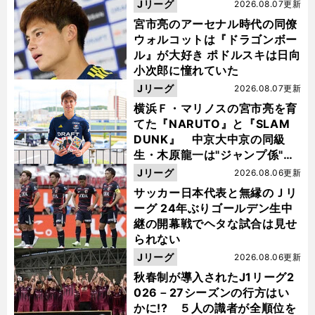
Jリーグ
2026.08.07更新
宮市亮のアーセナル時代の同僚
ウォルコットは『ドラゴンボー
ル』が大好き ポドルスキは日向
小次郎に憧れていた
Jリーグ
2026.08.07更新
横浜Ｆ・マリノスの宮市亮を育
てた『NARUTO』と『SLAM
DUNK』 中京大中京の同級
生・木原龍一は"ジャンプ係"だ
った
Jリーグ
2026.08.06更新
サッカー日本代表と無縁のＪリ
ーグ 24年ぶりゴールデン生中
継の開幕戦でヘタな試合は見せ
られない
Jリーグ
2026.08.06更新
秋春制が導入されたJ1リーグ2
026－27シーズンの行方はい
かに!? ５人の識者が全順位を