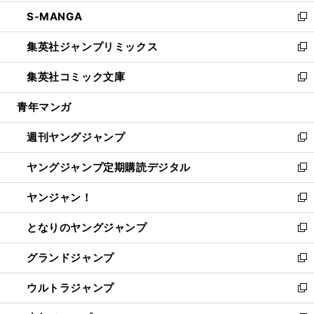
開
ウ
ン
ウ
し
S-MANGA
く
で
ド
ィ
い
新
開
ウ
ン
ウ
し
集英社ジャンプリミックス
く
で
ド
ィ
い
新
開
ウ
ン
ウ
し
集英社コミック文庫
く
で
ド
ィ
い
新
開
ウ
ン
ウ
し
青年マンガ
く
で
ド
ィ
い
開
ウ
ン
ウ
週刊ヤングジャンプ
く
で
ド
ィ
新
開
ウ
ン
し
ヤングジャンプ定期購読デジタル
く
で
ド
い
新
開
ウ
ウ
し
ヤンジャン！
く
で
ィ
い
新
開
ン
ウ
し
となりのヤングジャンプ
く
ド
ィ
い
新
ウ
ン
ウ
し
グランドジャンプ
で
ド
ィ
い
新
開
ウ
ン
ウ
し
ウルトラジャンプ
く
で
ド
ィ
い
新
開
ウ
ン
ウ
し