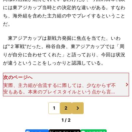
には東アジカップ当時との決定的な違いがある。すなわ
ち、海外組を含めた主力組の中でプレイするということ
だ。
東アジアカップは新戦力発掘に焦点を当てた、いわ
ば"２軍戦"だった。柿谷自身、東アジアカップでは「周
りが自分に合わせてくれた」と語っており、今回は状況
が違うということをしっかりと認識している。
次のページへ
実際、主力組が合流するに際しては、少なからず不
安もある。本来のプレイスタイルという点から言え
ば、日本代表と柿谷とは必ずしも相性がいいとは言
えないからだ。 高い位置にポジションを取って相
次
1
2
のページへ
手ＤＦライン
1 / 2