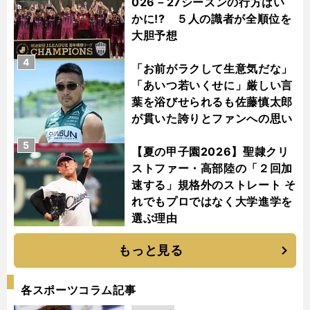
026－27シーズンの行方はい
かに!? ５人の識者が全順位を
大胆予想
4
「お前がラクして生意気だな」
「あいつ若いくせに」厳しい言
葉を浴びせられるも佐藤慎太郎
が貫いた誇りとファンへの思い
5
【夏の甲子園2026】聖隷クリ
ストファー・高部陸の「２回加
速する」規格外のストレート そ
れでもプロではなく大学進学を
選ぶ理由
もっと見る
各スポーツコラム記事