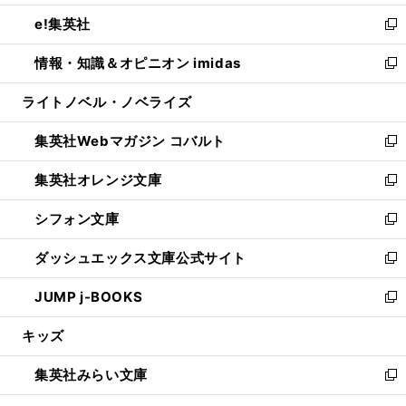
開
ウ
ン
ウ
し
e!集英社
く
で
ド
ィ
い
新
開
ウ
ン
ウ
し
情報・知識＆オピニオン imidas
く
で
ド
ィ
い
新
開
ウ
ン
ウ
し
ライトノベル・ノベライズ
く
で
ド
ィ
い
開
ウ
ン
ウ
集英社Webマガジン コバルト
く
で
ド
ィ
新
開
ウ
ン
し
集英社オレンジ文庫
く
で
ド
い
新
開
ウ
ウ
し
シフォン文庫
く
で
ィ
い
新
開
ン
ウ
し
ダッシュエックス文庫公式サイト
く
ド
ィ
い
新
ウ
ン
ウ
し
JUMP j-BOOKS
で
ド
ィ
い
新
開
ウ
ン
ウ
し
キッズ
く
で
ド
ィ
い
開
ウ
ン
ウ
集英社みらい文庫
く
で
ド
ィ
新
開
ウ
ン
し