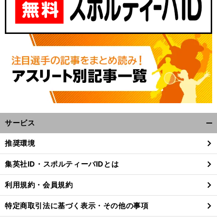
サービス
開
前
ーグにビッグクラブが存在することの功罪を考える
く/
へ
推奨環境
閉
じ
集英社ID・スポルティーバIDとは
る
利用規約・会員規約
特定商取引法に基づく表示・その他の事項