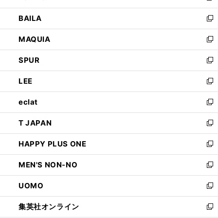
開
ウ
し
BAILA
く
ィ
い
新
ン
ウ
し
MAQUIA
ド
ィ
い
新
ウ
ン
ウ
し
SPUR
で
ド
ィ
い
新
開
ウ
ン
ウ
し
LEE
く
で
ド
ィ
い
新
開
ウ
ン
ウ
し
eclat
く
で
ド
ィ
い
新
開
ウ
ン
ウ
し
T JAPAN
く
で
ド
ィ
い
新
開
ウ
ン
ウ
し
HAPPY PLUS ONE
く
で
ド
ィ
い
新
開
ウ
ン
ウ
し
MEN'S NON-NO
く
で
ド
ィ
い
新
開
ウ
ン
ウ
し
UOMO
く
で
ド
ィ
い
新
開
ウ
ン
ウ
し
集英社オンライン
く
で
ド
ィ
い
新
開
ウ
ン