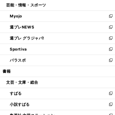
ウ
し
芸能・情報・スポーツ
く
で
ド
ィ
い
開
ウ
ン
ウ
Myojo
く
で
ド
ィ
新
開
ウ
ン
し
週プレNEWS
く
で
ド
い
新
開
ウ
ウ
し
週プレ グラジャパ!
く
で
ィ
い
新
開
ン
ウ
し
Sportiva
く
ド
ィ
い
新
ウ
ン
ウ
し
パラスポ
で
ド
ィ
い
新
開
ウ
ン
ウ
し
書籍
く
で
ド
ィ
い
開
ウ
ン
ウ
文芸・文庫・総合
く
で
ド
ィ
開
ウ
ン
すばる
く
で
ド
新
開
ウ
し
小説すばる
く
で
い
新
開
ウ
し