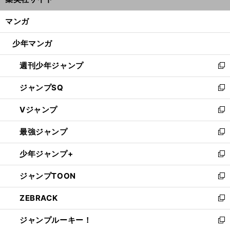
ィ
開
ン
く/
マンガ
ド
閉
ウ
じ
少年マンガ
で
る
開
週刊少年ジャンプ
く
新
し
ジャンプSQ
い
新
ウ
し
Vジャンプ
ィ
い
新
ン
ウ
し
最強ジャンプ
ド
ィ
い
新
ウ
ン
ウ
し
少年ジャンプ+
で
ド
ィ
い
新
開
ウ
ン
ウ
し
ジャンプTOON
く
で
ド
ィ
い
新
開
ウ
ン
ウ
し
ZEBRACK
く
で
ド
ィ
い
新
開
ウ
ン
ウ
し
ジャンプルーキー！
く
で
ド
ィ
い
新