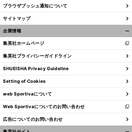
ブラウザプッシュ通知について
サイトマップ
企業情報
開
く/
集英社ホームページ
新
閉
し
じ
集英社プライバシーガイドライン
い
る
ウ
SHUEISHA Privacy Guideline
ィ
ン
Setting of Cookies
ド
ウ
web Sportivaについて
で
開
Web Sportivaについてのお問い合わせ
く
新
し
広告についてのお問い合わせ
い
ウ
集英社サイト