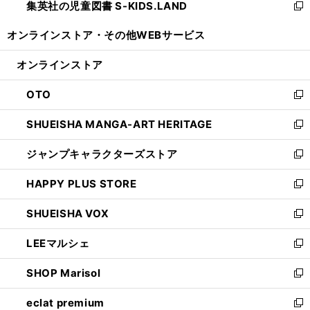
集英社の児童図書 S-KIDS.LAND
く
で
ド
い
新
開
ウ
ウ
し
オンラインストア・
その他WEBサービス
く
で
ィ
い
開
ン
ウ
オンラインストア
く
ド
ィ
ウ
ン
OTO
で
ド
新
開
ウ
し
SHUEISHA MANGA-ART HERITAGE
く
で
い
新
開
ウ
し
ジャンプキャラクターズストア
く
ィ
い
新
ン
ウ
し
HAPPY PLUS STORE
ド
ィ
い
新
ウ
ン
ウ
し
SHUEISHA VOX
で
ド
ィ
い
新
開
ウ
ン
ウ
し
LEEマルシェ
く
で
ド
ィ
い
新
開
ウ
ン
ウ
し
SHOP Marisol
く
で
ド
ィ
い
新
開
ウ
ン
ウ
し
eclat premium
く
で
ド
ィ
い
新