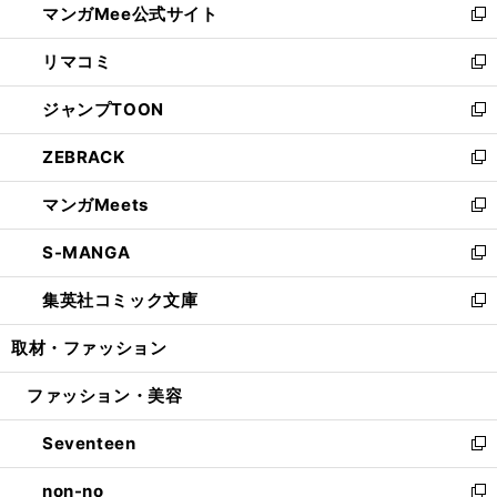
マンガMee公式サイト
く
ド
ィ
い
新
ウ
ン
ウ
し
リマコミ
で
ド
ィ
い
新
開
ウ
ン
ウ
し
ジャンプTOON
く
で
ド
ィ
い
新
開
ウ
ン
ウ
し
ZEBRACK
く
で
ド
ィ
い
新
開
ウ
ン
ウ
し
マンガMeets
く
で
ド
ィ
い
新
開
ウ
ン
ウ
し
S-MANGA
く
で
ド
ィ
い
新
開
ウ
ン
ウ
し
集英社コミック文庫
く
で
ド
ィ
い
新
開
ウ
ン
ウ
し
取材・ファッション
く
で
ド
ィ
い
開
ウ
ン
ウ
ファッション・美容
く
で
ド
ィ
開
ウ
ン
Seventeen
く
で
ド
新
開
ウ
し
non-no
く
で
い
新