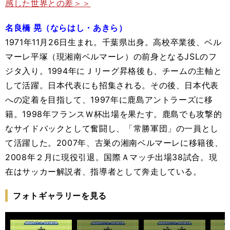
感した世界との差＞＞
名良橋 晃（ならはし・あきら）
1971年11月26日生まれ。千葉県出身。高校卒業後、ベル
マーレ平塚（現湘南ベルマーレ）の前身となるJSLのフ
ジタ入り。1994年にＪリーグ昇格後も、チームの主軸と
して活躍。日本代表にも招集される。その後、日本代表
への定着を目指して、1997年に鹿島アントラーズに移
籍。1998年フランスＷ杯出場を果たす。鹿島でも攻撃的
なサイドバックとして奮闘し、「常勝軍団」の一員とし
て活躍した。2007年、古巣の湘南ベルマーレに移籍後、
2008年２月に現役引退。国際Ａマッチ出場38試合。現
在はサッカー解説者、指導者として奔走している。
フォトギャラリーを見る