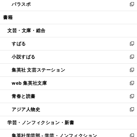
パラスポ
で
ド
ィ
い
新
開
ウ
ン
ウ
し
書籍
く
で
ド
ィ
い
開
ウ
ン
ウ
文芸・文庫・総合
く
で
ド
ィ
開
ウ
ン
すばる
く
で
ド
新
開
ウ
し
小説すばる
く
で
い
新
開
ウ
し
集英社 文芸ステーション
く
ィ
い
新
ン
ウ
し
web 集英社文庫
ド
ィ
い
新
ウ
ン
ウ
し
青春と読書
で
ド
ィ
い
新
開
ウ
ン
ウ
し
アジア人物史
く
で
ド
ィ
い
新
開
ウ
ン
ウ
し
学芸・ノンフィクション・新書
く
で
ド
ィ
い
開
ウ
ン
ウ
集英社学芸部 - 学芸・ノンフィクション
く
で
ド
ィ
新