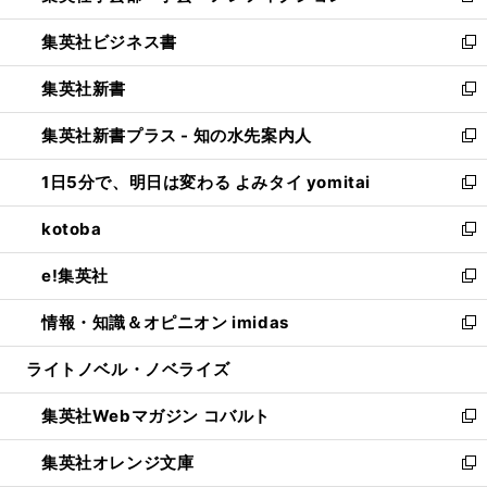
開
ウ
ン
し
集英社ビジネス書
く
で
ド
い
新
開
ウ
ウ
し
集英社新書
く
で
ィ
い
新
開
ン
ウ
し
集英社新書プラス - 知の水先案内人
く
ド
ィ
い
新
ウ
ン
ウ
し
1日5分で、明日は変わる よみタイ yomitai
で
ド
ィ
い
新
開
ウ
ン
ウ
し
kotoba
く
で
ド
ィ
い
新
開
ウ
ン
ウ
し
e!集英社
く
で
ド
ィ
い
新
開
ウ
ン
ウ
し
情報・知識＆オピニオン imidas
く
で
ド
ィ
い
新
開
ウ
ン
ウ
し
ライトノベル・ノベライズ
く
で
ド
ィ
い
開
ウ
ン
ウ
集英社Webマガジン コバルト
く
で
ド
ィ
新
開
ウ
ン
し
集英社オレンジ文庫
く
で
ド
い
新
開
ウ