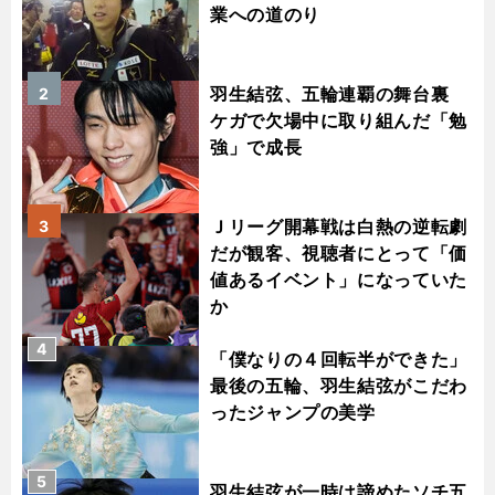
業への道のり
羽生結弦、五輪連覇の舞台裏
2
ケガで欠場中に取り組んだ「勉
強」で成長
Ｊリーグ開幕戦は白熱の逆転劇
3
だが観客、視聴者にとって「価
値あるイベント」になっていた
か
4
「僕なりの４回転半ができた」
最後の五輪、羽生結弦がこだわ
ったジャンプの美学
5
羽生結弦が一時は諦めたソチ五