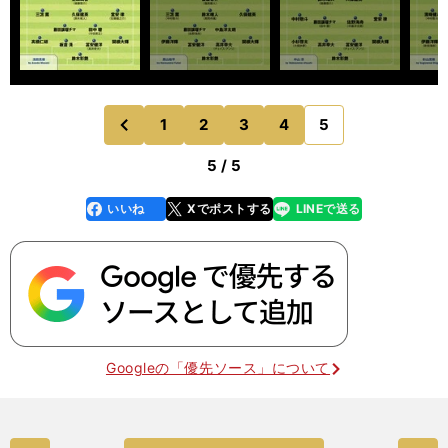
1
2
3
4
5
のページへ
前
5 / 5
いいね
Xでポストする
LINEで送る
line
faceboo
x
k
Googleの「優先ソース」について