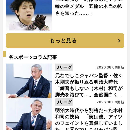
輪の金メダル「五輪の本当の怖
さを知った......」
もっと見る
各スポーツコラム記事
Jリーグ
2026.08.09更新
元なでしこジャパン監督・佐々
木則夫が振り返る明治大時代
「練習もしない（木村）和司が
脚光を浴びて...。全然面白くな
い４年間でした」
Jリーグ
2026.08.09更新
明治大時代から別格だった木村
和司の技術 「実は僕、アイツ
のフェイントを真似していまし
た」と元なでしこジャパン監