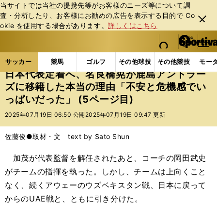
当サイトでは当社の提携先等がお客様のニーズ等について調
査・分析したり、お客様にお勧めの広告を表⽰する⽬的で Co
閉じ
okie を使⽤する場合があります。
詳しくはこちら
る
マイペ
web Sportiva (webスポルティーバ)
検索
メニュ
we
ー
サッカーの記事一覧
サッカー代表
日本代表
日
b
ジ
サッカー
競馬
ゴルフ
その他球技
その他競技
モー
ス
日本代表定着へ、名良橋晃が鹿島アントラー
ポ
ズに移籍した本当の理由「不安と危機感でい
ル
っぱいだった」 (5ページ目)
テ
ィ
2025年07月19日 06:50 公開
2025年07月19日 09:47 更新
ー
バ
佐藤俊●取材・文 text by Sato Shun
加茂が代表監督を解任されたあと、コーチの岡田武史
がチームの指揮を執った。しかし、チームは上向くこと
なく、続くアウェーのウズベキスタン戦、日本に戻って
からのUAE戦と、ともに引き分けた。