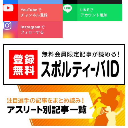
uTube
LINE
YouTubeで
LINEで
チャンネル登録
アカウント追加
stagra
Instagramで
m
フォローする