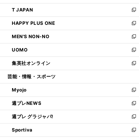
開
ウ
ン
ウ
し
T JAPAN
く
で
ド
ィ
い
新
開
ウ
ン
ウ
し
HAPPY PLUS ONE
く
で
ド
ィ
い
新
開
ウ
ン
ウ
し
MEN'S NON-NO
く
で
ド
ィ
い
新
開
ウ
ン
ウ
し
UOMO
く
で
ド
ィ
い
新
開
ウ
ン
ウ
し
集英社オンライン
く
で
ド
ィ
い
新
開
ウ
ン
ウ
し
芸能・情報・スポーツ
く
で
ド
ィ
い
開
ウ
ン
ウ
Myojo
く
で
ド
ィ
新
開
ウ
ン
し
週プレNEWS
く
で
ド
い
新
開
ウ
ウ
し
週プレ グラジャパ!
く
で
ィ
い
新
開
ン
ウ
し
Sportiva
く
ド
ィ
い
新
ウ
ン
ウ
し