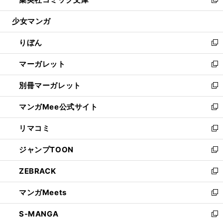
ド
ィ
い
新
開
ウ
ン
ウ
し
少女マンガ
く
で
ド
ィ
い
開
ウ
ン
ウ
りぼん
く
で
ド
ィ
新
開
ウ
ン
し
マーガレット
く
で
ド
い
新
開
ウ
ウ
し
別冊マーガレット
く
で
ィ
い
新
開
ン
ウ
し
マンガMee公式サイト
く
ド
ィ
い
新
ウ
ン
ウ
し
リマコミ
で
ド
ィ
い
新
開
ウ
ン
ウ
し
ジャンプTOON
く
で
ド
ィ
い
新
開
ウ
ン
ウ
し
ZEBRACK
く
で
ド
ィ
い
新
開
ウ
ン
ウ
し
マンガMeets
く
で
ド
ィ
い
新
開
ウ
ン
ウ
し
S-MANGA
く
で
ド
ィ
い
新