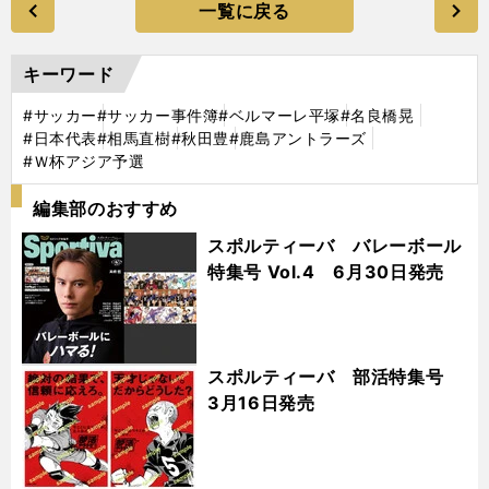
一覧に戻る
キーワード
#サッカー
#サッカー事件簿
#ベルマーレ平塚
#名良橋晃
#日本代表
#相馬直樹
#秋田豊
#鹿島アントラーズ
#Ｗ杯アジア予選
編集部のおすすめ
スポルティーバ バレーボール
特集号 Vol.4 6月30日発売
スポルティーバ 部活特集号
3月16日発売