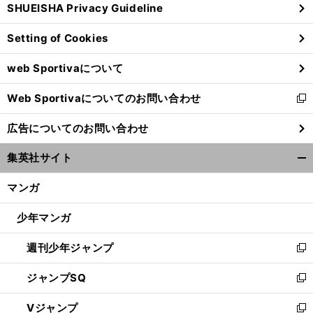
SHUEISHA Privacy Guideline
ィ
ン
Setting of Cookies
ド
ウ
web Sportivaについて
で
開
Web Sportivaについてのお問い合わせ
く
新
し
広告についてのお問い合わせ
い
ウ
集英社サイト
ィ
開
ン
く/
マンガ
ド
閉
ウ
じ
少年マンガ
で
る
開
週刊少年ジャンプ
く
新
し
ジャンプSQ
い
新
ウ
し
Vジャンプ
ィ
い
新