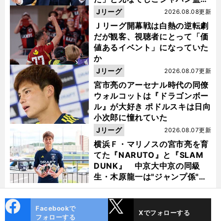
督・佐々木則夫
Jリーグ
2026.08.08更新
Ｊリーグ開幕戦は白熱の逆転劇
だが観客、視聴者にとって「価
値あるイベント」になっていた
か
Jリーグ
2026.08.07更新
宮市亮のアーセナル時代の同僚
ウォルコットは『ドラゴンボー
ル』が大好き ポドルスキは日向
小次郎に憧れていた
Jリーグ
2026.08.07更新
横浜Ｆ・マリノスの宮市亮を育
てた『NARUTO』と『SLAM
DUNK』 中京大中京の同級
生・木原龍一は"ジャンプ係"だ
った
cebo
X
Facebookで
Xでフォローする
ok
フォローする