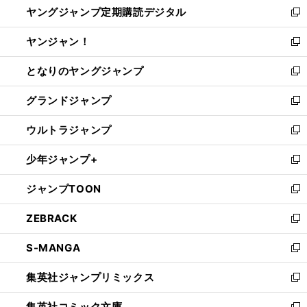
ヤングジャンプ定期購読デジタル
く
で
ド
い
新
開
ウ
ウ
し
ヤンジャン！
く
で
ィ
い
新
開
ン
ウ
し
となりのヤングジャンプ
く
ド
ィ
い
新
ウ
ン
ウ
し
グランドジャンプ
で
ド
ィ
い
新
開
ウ
ン
ウ
し
ウルトラジャンプ
く
で
ド
ィ
い
新
開
ウ
ン
ウ
し
少年ジャンプ+
く
で
ド
ィ
い
新
開
ウ
ン
ウ
し
ジャンプTOON
く
で
ド
ィ
い
新
開
ウ
ン
ウ
し
ZEBRACK
く
で
ド
ィ
い
新
開
ウ
ン
ウ
し
S-MANGA
く
で
ド
ィ
い
新
開
ウ
ン
ウ
し
集英社ジャンプリミックス
く
で
ド
ィ
い
新
開
ウ
ン
ウ
し
集英社コミック文庫
く
で