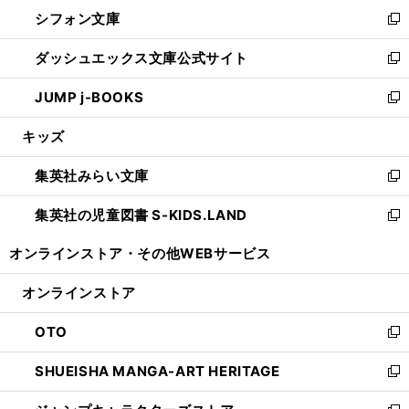
ウ
し
シフォン文庫
く
で
ィ
い
新
開
ン
ウ
し
ダッシュエックス文庫公式サイト
く
ド
ィ
い
新
ウ
ン
ウ
し
JUMP j-BOOKS
で
ド
ィ
い
新
開
ウ
ン
ウ
し
キッズ
く
で
ド
ィ
い
開
ウ
ン
ウ
集英社みらい文庫
く
で
ド
ィ
新
開
ウ
ン
し
集英社の児童図書 S-KIDS.LAND
く
で
ド
い
新
開
ウ
ウ
し
オンラインストア・
その他WEBサービス
く
で
ィ
い
開
ン
ウ
オンラインストア
く
ド
ィ
ウ
ン
OTO
で
ド
新
開
ウ
し
SHUEISHA MANGA-ART HERITAGE
く
で
い
新
開
ウ
し