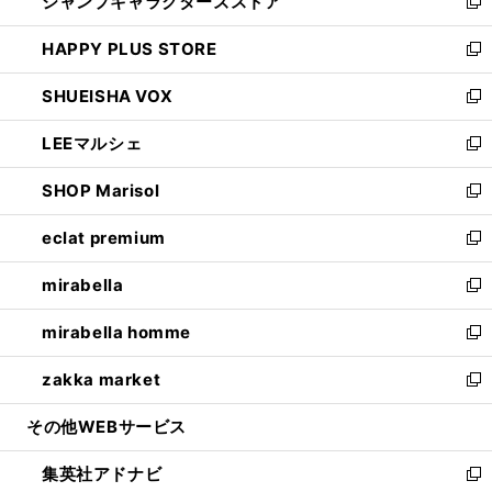
ジャンプキャラクターズストア
く
ィ
い
新
ン
ウ
し
HAPPY PLUS STORE
ド
ィ
い
新
ウ
ン
ウ
し
SHUEISHA VOX
で
ド
ィ
い
新
開
ウ
ン
ウ
し
LEEマルシェ
く
で
ド
ィ
い
新
開
ウ
ン
ウ
し
SHOP Marisol
く
で
ド
ィ
い
新
開
ウ
ン
ウ
し
eclat premium
く
で
ド
ィ
い
新
開
ウ
ン
ウ
し
mirabella
く
で
ド
ィ
い
新
開
ウ
ン
ウ
し
mirabella homme
く
で
ド
ィ
い
新
開
ウ
ン
ウ
し
zakka market
く
で
ド
ィ
い
新
開
ウ
ン
ウ
し
その他WEBサービス
く
で
ド
ィ
い
開
ウ
ン
ウ
集英社アドナビ
く
で
ド
ィ
新