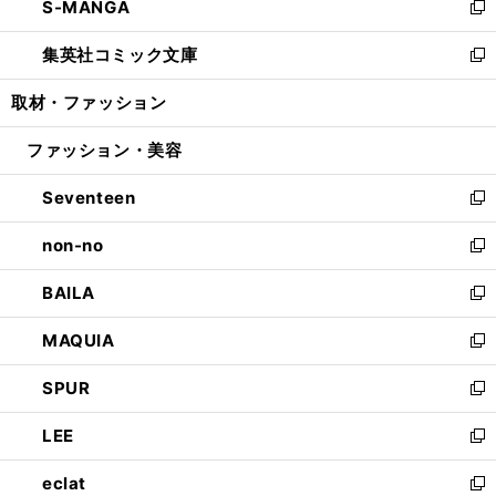
S-MANGA
く
で
ド
ィ
い
新
開
ウ
ン
ウ
し
集英社コミック文庫
く
で
ド
ィ
い
新
開
ウ
ン
ウ
し
取材・ファッション
く
で
ド
ィ
い
開
ウ
ン
ウ
ファッション・美容
く
で
ド
ィ
開
ウ
ン
Seventeen
く
で
ド
新
開
ウ
し
non-no
く
で
い
新
開
ウ
し
BAILA
く
ィ
い
新
ン
ウ
し
MAQUIA
ド
ィ
い
新
ウ
ン
ウ
し
SPUR
で
ド
ィ
い
新
開
ウ
ン
ウ
し
LEE
く
で
ド
ィ
い
新
開
ウ
ン
ウ
し
eclat
く
で
ド
ィ
い
新