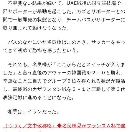
不甲斐ない結果が続いて、UAE戦後の国立競技場で一
部サポーターが暴動を起こした。カズとサポーターとの
間で一触即発の状態となり、チームバスがサポーターに
取り囲まれて動けなくなった。
バスのなかにいた名良橋はこのとき、サッカーをやっ
てきて初めて恐怖を感じたという。
それでも、名良橋が「ここからだとスイッチが入りま
した」と言う直後のアウェーの韓国戦を２－０と勝利。
幸運なことに自力でグループ２位を得られる状況が復活
し、最終戦のカザフスタン戦を５－１と圧勝して第３代
表決定戦に進めることになった。
相手は、イランだった。
（つづく／文中敬称略）◆名良橋晃がフランスＷ杯で痛