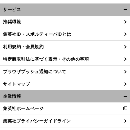
サービス
開
く/
推奨環境
閉
じ
集英社ID・スポルティーバIDとは
る
利用規約・会員規約
特定商取引法に基づく表示・その他の事項
ブラウザプッシュ通知について
サイトマップ
企業情報
開
く/
集英社ホームページ
新
閉
名
シ
。
」
し
良橋晃がフランスＷ杯で痛感した世界との差「
ュケルは怖かった
常にゴールを狙っていた
じ
集英社プライバシーガイドライン
い
る
ウ