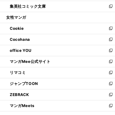
開
ウ
ン
ウ
し
集英社コミック文庫
く
で
ド
ィ
い
新
開
ウ
ン
ウ
し
女性マンガ
く
で
ド
ィ
い
開
ウ
ン
ウ
Cookie
く
で
ド
ィ
新
開
ウ
ン
し
Cocohana
く
で
ド
い
新
開
ウ
ウ
し
office YOU
く
で
ィ
い
新
開
ン
ウ
し
マンガMee公式サイト
く
ド
ィ
い
新
ウ
ン
ウ
し
リマコミ
で
ド
ィ
い
新
開
ウ
ン
ウ
し
ジャンプTOON
く
で
ド
ィ
い
新
開
ウ
ン
ウ
し
ZEBRACK
く
で
ド
ィ
い
新
開
ウ
ン
ウ
し
マンガMeets
く
で
ド
ィ
い
新
開
ウ
ン
ウ
し