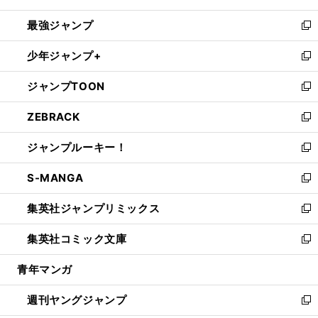
ン
ウ
し
最強ジャンプ
ド
ィ
い
新
ウ
ン
ウ
し
少年ジャンプ+
で
ド
ィ
い
新
開
ウ
ン
ウ
し
ジャンプTOON
く
で
ド
ィ
い
新
開
ウ
ン
ウ
し
ZEBRACK
く
で
ド
ィ
い
新
開
ウ
ン
ウ
し
ジャンプルーキー！
く
で
ド
ィ
い
新
開
ウ
ン
ウ
し
S-MANGA
く
で
ド
ィ
い
新
開
ウ
ン
ウ
し
集英社ジャンプリミックス
く
で
ド
ィ
い
新
開
ウ
ン
ウ
し
集英社コミック文庫
く
で
ド
ィ
い
新
開
ウ
ン
ウ
し
青年マンガ
く
で
ド
ィ
い
開
ウ
ン
ウ
週刊ヤングジャンプ
く
で
ド
ィ
新
開
ウ
ン
し