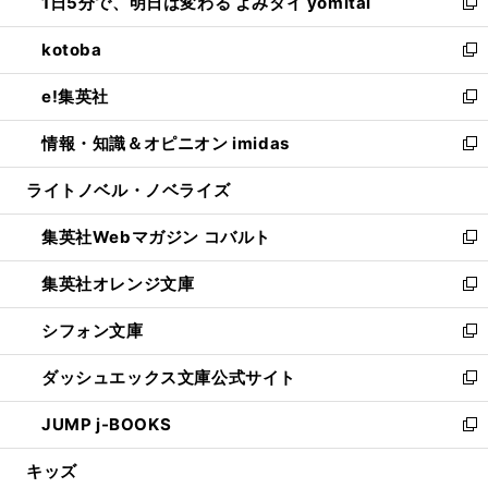
1日5分で、明日は変わる よみタイ yomitai
で
ド
ィ
い
新
開
ウ
ン
ウ
し
kotoba
く
で
ド
ィ
い
新
開
ウ
ン
ウ
し
e!集英社
く
で
ド
ィ
い
新
開
ウ
ン
ウ
し
情報・知識＆オピニオン imidas
く
で
ド
ィ
い
新
開
ウ
ン
ウ
し
ライトノベル・ノベライズ
く
で
ド
ィ
い
開
ウ
ン
ウ
集英社Webマガジン コバルト
く
で
ド
ィ
新
開
ウ
ン
し
集英社オレンジ文庫
く
で
ド
い
新
開
ウ
ウ
し
シフォン文庫
く
で
ィ
い
新
開
ン
ウ
し
ダッシュエックス文庫公式サイト
く
ド
ィ
い
新
ウ
ン
ウ
し
JUMP j-BOOKS
で
ド
ィ
い
新
開
ウ
ン
ウ
し
キッズ
く
で
ド
ィ
い