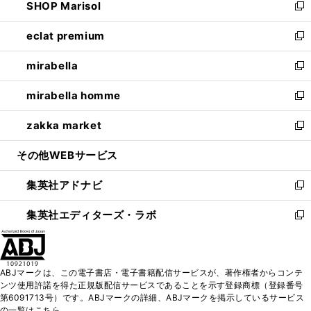
SHOP Marisol
く
で
ド
ィ
い
新
開
ウ
ン
ウ
し
eclat premium
く
で
ド
ィ
い
新
開
ウ
ン
ウ
し
mirabella
く
で
ド
ィ
い
新
開
ウ
ン
ウ
し
mirabella homme
く
で
ド
ィ
い
新
開
ウ
ン
ウ
し
zakka market
く
で
ド
ィ
い
新
開
ウ
ン
ウ
し
その他WEBサービス
く
で
ド
ィ
い
開
ウ
ン
ウ
集英社アドナビ
く
で
ド
ィ
新
開
ウ
ン
し
集英社エディターズ・ラボ
く
で
ド
い
新
開
ウ
ウ
し
く
で
ィ
い
開
ン
ウ
ABJマークは、この電子書店・電子書籍配信サービスが、著作権者からコンテ
く
ド
ィ
ンツ使用許諾を得た正規版配信サービスであることを示す登録商標（登録番号
ウ
ン
第6091713号）です。ABJマークの詳細、ABJマークを掲示しているサービス
で
ド
の一覧はこちら。