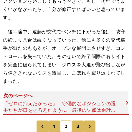
アクションを起こしてもらうべきで、もし、それでうま
くいかなかったら、自分が修正すればいいと思っていま
す」
後半途中、遠藤が交代でベンチに下がった後は、攻守
の締まり具合は緩くなっていった。他にも多くの交代選
手が出たのもあるが、オープンな展開にさせすぎ、コン
トロールを失っていた。そのせいで終了間際に右サイド
を完全に破られてしまい、クロスを大迫が飛び出しなが
ら弾ききれないミスを露呈し、こぼれを蹴り込まれてし
まった。
次のページへ
「ゼロに抑えたかった」 守備的なポジションの選
手たちが口をそろえたように、最後の失点は余計だ
った。ひとりの有力選手（デイビス）に局面で劣
り、その混乱をつけ狙われた格好か。 森保ジャパ
次
1
2
3
のページへ
のページへ
ンは、めくるめ
前