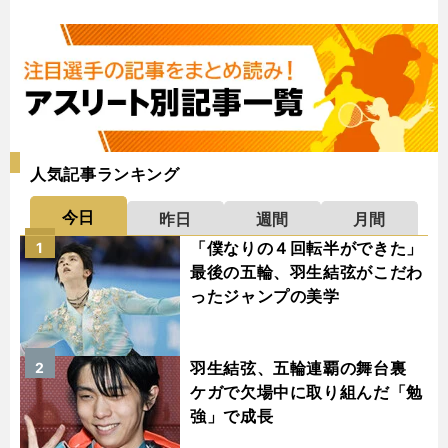
人気記事ランキング
今日
昨日
週間
月間
「僕なりの４回転半ができた」
1
最後の五輪、羽生結弦がこだわ
ったジャンプの美学
羽生結弦、五輪連覇の舞台裏
2
ケガで欠場中に取り組んだ「勉
強」で成長