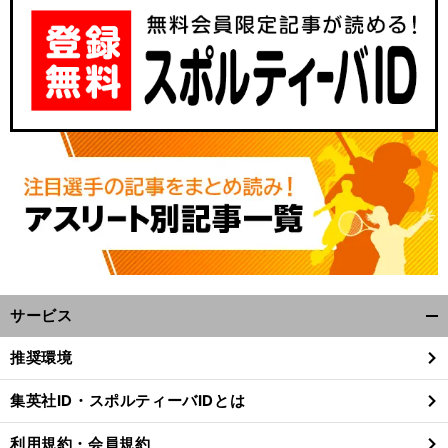
サービス
開
く/
推奨環境
閉
じ
集英社ID・スポルティーバIDとは
る
利用規約・会員規約