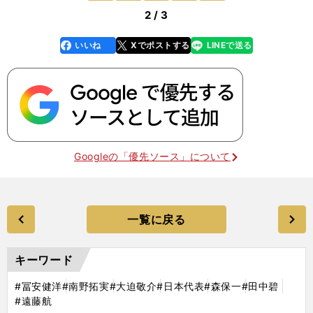
2 / 3
いいね
Xでポストする
LINEで送る
line
faceboo
x
k
Googleの「優先ソース」について
一覧に戻る
キーワード
#冨安健洋
#南野拓実
#大迫敬介
#日本代表
#森保一
#田中碧
#遠藤航