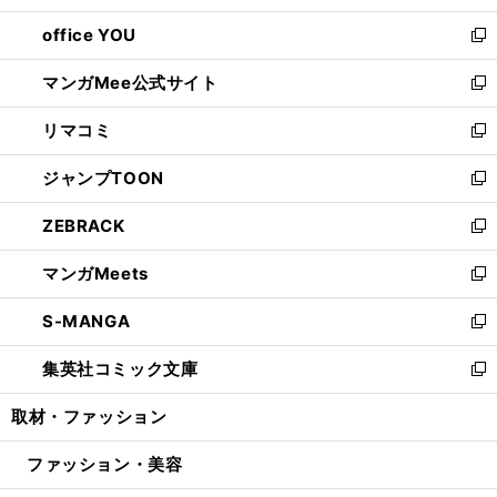
開
ウ
ウ
し
office YOU
く
で
ィ
い
新
開
ン
ウ
し
マンガMee公式サイト
く
ド
ィ
い
新
ウ
ン
ウ
し
リマコミ
で
ド
ィ
い
新
開
ウ
ン
ウ
し
ジャンプTOON
く
で
ド
ィ
い
新
開
ウ
ン
ウ
し
ZEBRACK
く
で
ド
ィ
い
新
開
ウ
ン
ウ
し
マンガMeets
く
で
ド
ィ
い
新
開
ウ
ン
ウ
し
S-MANGA
く
で
ド
ィ
い
新
開
ウ
ン
ウ
し
集英社コミック文庫
く
で
ド
ィ
い
新
開
ウ
ン
ウ
し
取材・ファッション
く
で
ド
ィ
い
開
ウ
ン
ウ
ファッション・美容
く
で
ド
ィ
開
ウ
ン