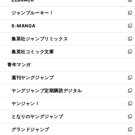
ド
ィ
い
新
開
ウ
ン
ウ
し
ジャンプルーキー！
く
で
ド
ィ
い
新
開
ウ
ン
ウ
し
S-MANGA
く
で
ド
ィ
い
新
開
ウ
ン
ウ
し
集英社ジャンプリミックス
く
で
ド
ィ
い
新
開
ウ
ン
ウ
し
集英社コミック文庫
く
で
ド
ィ
い
新
開
ウ
ン
ウ
し
青年マンガ
く
で
ド
ィ
い
開
ウ
ン
ウ
週刊ヤングジャンプ
く
で
ド
ィ
新
開
ウ
ン
し
ヤングジャンプ定期購読デジタル
く
で
ド
い
新
開
ウ
ウ
し
ヤンジャン！
く
で
ィ
い
新
開
ン
ウ
し
となりのヤングジャンプ
く
ド
ィ
い
新
ウ
ン
ウ
し
グランドジャンプ
で
ド
ィ
い
新