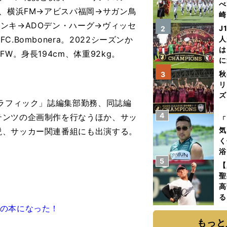
べ
、横浜FM→アビスパ福岡→サガン鳥
崎
ンキ→ADOデン・ハーグ→ヴィッセ
「
J
2
て
Bombonera。2022シーズンか
人
は
W。身長194cm、体重92kg。
に
と
秋
3
リ
ズ
グラフィック」誌編集部勤務、同誌編
4
テンツの企画制作を行なうほか、サッ
を
「
気
説、サッカー関連番組にも出演する。
く
浴
5
太
【
ァ
聖
高
る
冊の本になった！
ト
く
もっと