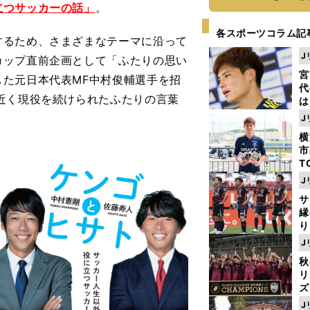
立つサッカーの話」
。
各スポーツコラム記
るため、さまざまなテーマに沿って
J
カップ直前企画として「ふたりの思い
宮
た元日本代表MF中村俊輔選手を招
代
近く現役を続けられたふたりの言葉
は
が
J
日
横
た
市
T
K
J
級
サ
ャ
縁
り
開
J
見
秋
リ
ズ
J