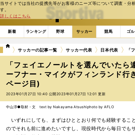
当サイトでは当社の提携先等がお客様のニーズ等について調査・分析し
web Sportiva (webスポルティーバ)
す。
詳しくはこちら
新着
ランキング
野球
サッカー
競馬
ゴル
we
サッカーの記事一覧
サッカー代表
日本代表
「
b
ス
「フェイエノールトを選んでいたら
ポ
ル
ーフナー・マイクがフィンランド行き
テ
ページ目)
ィ
ー
2023年01月27日 10:40 公開
2023年01月27日 12:01 更新
バ
中山淳●取材・文 text by Nakayama Atsushi
photo by AFLO
いずれにしても、まずはひととおり何でも経験すること
のでそれも前に進めたいですし、現役時代から毎日でも