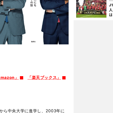
を
J
人
は
に
と
mazon」
「楽天ブックス」
校から中央大学に進学し、2003年に