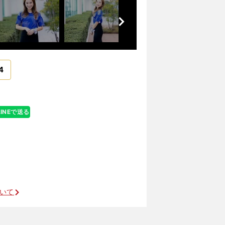
前
へ
4
LINEで送る
ついて