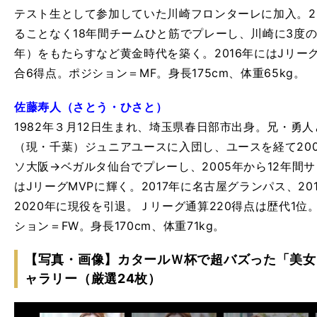
テスト生として参加していた川崎フロンターレに加入。2
ることなく18年間チームひと筋でプレーし、川崎に3度のJ1優
年）をもたらすなど黄金時代を築く。2016年にはJリー
合6得点。ポジション＝MF。身長175cm、体重65kg。
佐藤寿人（さとう・ひさと）
1982年３月12日生まれ、埼玉県春日部市出身。兄・勇
（現・千葉）ジュニアユースに入団し、ユースを経て20
ソ大阪→ベガルタ仙台でプレーし、2005年から12年間サ
はJリーグMVPに輝く。2017年に名古屋グランパス、2
2020年に現役を引退。Ｊリーグ通算220得点は歴代1位
ション＝FW。身長170cm、体重71kg。
【写真・画像】カタールＷ杯で超バズった「美女
ャラリー（厳選24枚）