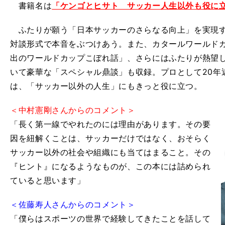
書籍名は
「ケンゴとヒサト サッカー人生以外も役に
ふたりが願う「日本サッカーのさらなる向上」を実現す
対談形式で本音をぶつけあう。また、カタールワールド
出のワールドカップこぼれ話」、さらにはふたりが熱望し
いて豪華な「スペシャル鼎談」も収録。プロとして20年
は、「サッカー以外の人生」にもきっと役に立つ。
＜中村憲剛さんからのコメント＞
「長く第一線でやれたのには理由があります。その要
因を紐解くことは、サッカーだけではなく、おそらく
サッカー以外の社会や組織にも当てはまること。その
『ヒント』になるようなものが、この本には詰められ
ていると思います」
＜佐藤寿人さんからのコメント＞
「僕らはスポーツの世界で経験してきたことを話して