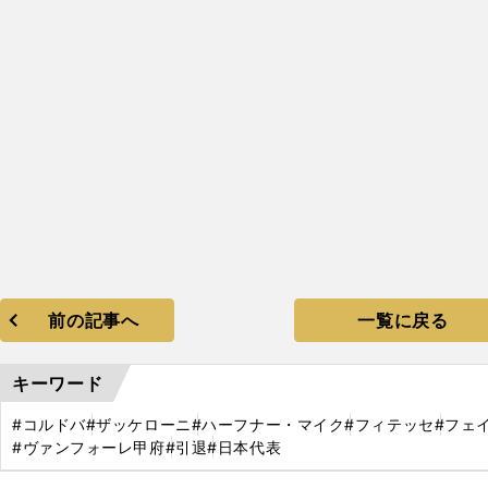
前の記事へ
一覧に戻る
キーワード
#コルドバ
#ザッケローニ
#ハーフナー・マイク
#フィテッセ
#フェ
#ヴァンフォーレ甲府
#引退
#日本代表