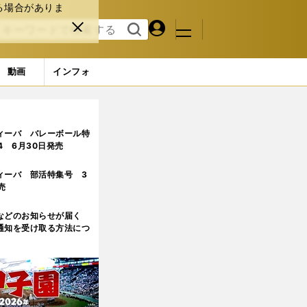
る場合がありま
マイペ
閉じ
検索
メニュ
ー
る
す
ジ
る
動画
インフォ
マイクがフィンランド行きを決断した裏事情
4ページ目
ィーバ バレーボール特
.4 6月30日発売
ィーバ 部活特集号 3
売
などのお知らせが届く
通知を受け取る方法につ