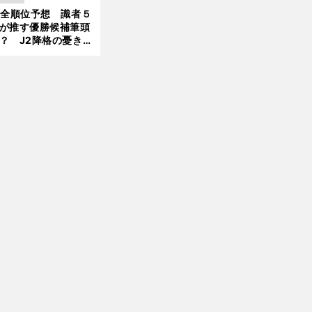
大胆予想
1全順位予想 識者５
が推す優勝候補筆頭
？ J2降格の憂き目
遭いそうな３クラブ
は？
な
３
」
。
最
」