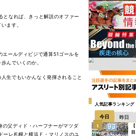
るとなれば、きっと解説のオファー
ています。
エールディビジで通算51ゴールを
を歩んでいくのか。
人生でもいかんなく発揮されること
人気記事ランキング
今日
昨日
出身の父ディド・ハーフナーがマツダ
【
1
目
ドーレ札幌と横浜Ｆ・マリノスのユ