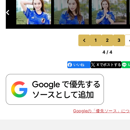
へ
次
1
2
3
のページへ
前
4 / 4
いいね
Xでポストする
line
faceboo
x
k
Googleの「優先ソース」に