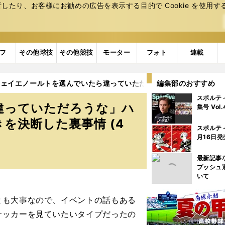
たり、お客様にお勧めの広告を表⽰する⽬的で Cookie を使⽤す
フ
その他球技
その他競技
モーター
フォト
連載
フェイエノールトを選んでいたら違っていただろうな」ハーフナー・
編集部のおすすめ
スポルテ
違っていただろうな」ハ
集号 Vol
を決断した裏事情 (4
スポルテ
月16日発
最新記事
プッシュ
いて
も大事なので、イベントの話もある
サッカーを見ていたいタイプだったの