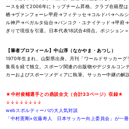
ースを経て2006年にトップチーム昇格。クラブ在籍歴は
栖→ヴァンフォーレ甲府→フィテッセ→コルドバ→ヘルシ
ル神戸→ベガルタ仙台→バンコク・ユナイテッド→甲府→FC.
ぎりで現役を引退。日本代表18試合4得点。ポジション＝F
【筆者プロフィール】中山淳（なかやま・あつし）
1970年生まれ、山梨県出身。月刊「ワールドサッカー
集長を経て独立。スポーツ関連の出版物やデジタルコン
カーおよびスポーツメディアに執筆。サッカー中継の解
★中村俊輔選手との鼎談全文（合計33ページ）収録★
↓↓↓↓↓↓↓↓
webスポルティーバの大人気対談
「中村憲剛×佐藤寿人 日本サッカー向上委員会」が一