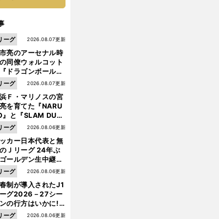
事
リーグ
2026.08.07更新
市亮のアーセナル時
の同僚ウォルコット
『ドラゴンボール』
大好き ポドルスキは
リーグ
2026.08.07更新
向小次郎に憧れてい
浜Ｆ・マリノスの宮
亮を育てた『NARU
O』と『SLAM DUN
』 中京大中京の同
リーグ
2026.08.06更新
生・木原龍一は"ジ
ッカー日本代表と無
ンプ係"だった
のＪリーグ 24年ぶ
ゴールデン生中継の
幕戦でヘタな試合は
リーグ
2026.08.06更新
せられない
春制が導入されたJ1
ーグ2026－27シー
ンの行方はいかに!?
５人の識者が全順位
リーグ
2026.08.06更新