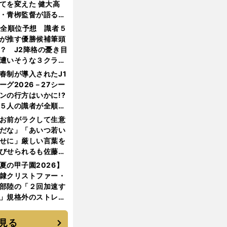
てを変えた 健大高
・青栁監督が語る
機動破壊」はこうし
1全順位予想 識者５
生まれた
が推す優勝候補筆頭
？ J2降格の憂き目
遭いそうな３クラブ
は？
春制が導入されたJ1
ーグ2026－27シー
ンの行方はいかに!?
５人の識者が全順位
大胆予想
お前がラクして生意
だな」「あいつ若い
せに」厳しい言葉を
びせられるも佐藤慎
郎が貫いた誇りとフ
夏の甲子園2026】
ンへの思い
隷クリストファー・
部陸の「２回加速す
」規格外のストレー
 それでもプロではな
大学進学を選ぶ理由
見る