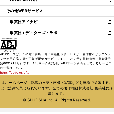
で
ド
ィ
い
新
開
ウ
ン
ウ
し
その他WEBサービス
く
で
ド
ィ
い
開
ウ
ン
ウ
集英社アドナビ
く
で
ド
ィ
新
開
ウ
ン
し
集英社エディターズ・ラボ
く
で
ド
い
新
開
ウ
ウ
し
く
で
ィ
い
開
ン
ウ
ABJマークは、この電子書店・電子書籍配信サービスが、著作権者からコンテ
く
ド
ィ
ンツ使用許諾を得た正規版配信サービスであることを示す登録商標（登録番号
ウ
ン
第6091713号）です。ABJマークの詳細、ABJマークを掲示しているサービス
で
ド
の一覧はこちら。
開
ウ
https://aebs.or.jp/
新
く
で
し
い
開
本ホームページに記載の文章・画像・写真などを無断で複製するこ
ウ
く
とは法律で禁じられています。全ての著作権は株式会社 集英社に帰
ィ
属します。
ン
ド
© SHUEISHA Inc. All Rights Reserved.
ウ
で
開
く