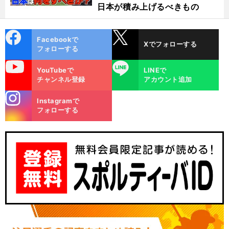
日本が積み上げるべきもの
cebo
X
Facebookで
Xでフォローする
ok
フォローする
uTube
LINE
YouTubeで
LINEで
チャンネル登録
アカウント追加
stagra
Instagramで
m
フォローする