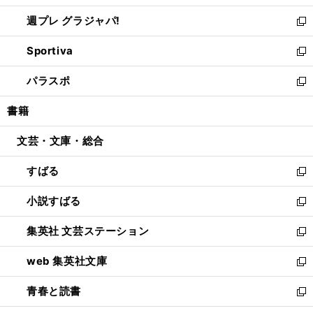
開
ウ
ウ
し
週プレ グラジャパ!
く
で
ィ
い
新
開
ン
ウ
し
Sportiva
く
ド
ィ
い
新
ウ
ン
ウ
し
パラスポ
で
ド
ィ
い
新
開
ウ
ン
ウ
し
書籍
く
で
ド
ィ
い
開
ウ
ン
ウ
文芸・文庫・総合
く
で
ド
ィ
開
ウ
ン
すばる
く
で
ド
新
開
ウ
し
小説すばる
く
で
い
新
開
ウ
し
集英社 文芸ステーション
く
ィ
い
新
ン
ウ
し
web 集英社文庫
ド
ィ
い
新
ウ
ン
ウ
し
青春と読書
で
ド
ィ
い
新
開
ウ
ン
ウ
し