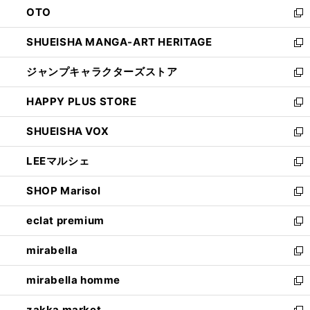
OTO
で
ド
新
開
ウ
し
SHUEISHA MANGA-ART HERITAGE
く
で
い
新
開
ウ
し
ジャンプキャラクターズストア
く
ィ
い
新
ン
ウ
し
HAPPY PLUS STORE
ド
ィ
い
新
ウ
ン
ウ
し
SHUEISHA VOX
で
ド
ィ
い
新
開
ウ
ン
ウ
し
LEEマルシェ
く
で
ド
ィ
い
新
開
ウ
ン
ウ
し
SHOP Marisol
く
で
ド
ィ
い
新
開
ウ
ン
ウ
し
eclat premium
く
で
ド
ィ
い
新
開
ウ
ン
ウ
し
mirabella
く
で
ド
ィ
い
新
開
ウ
ン
ウ
し
mirabella homme
く
で
ド
ィ
い
新
開
ウ
ン
ウ
し
zakka market
く