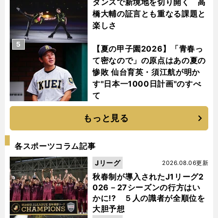
ダンスで新境地を切り開く 高
橋大輔の証言とも重なる課題と
楽しさ
5
【夏の甲子園2026】「青春っ
て密なので」の原点はあの夏の
惨敗 仙台育英・須江航が明か
す"日本一1000日計画"のすべ
て
もっと見る
各スポーツコラム記事
Jリーグ
2026.08.06更新
秋春制が導入されたJ1リーグ2
026－27シーズンの行方はい
かに!? ５人の識者が全順位を
大胆予想