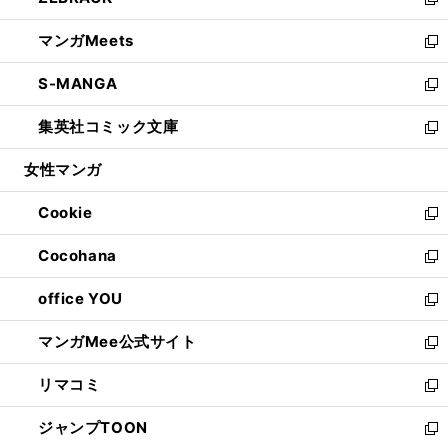
ィ
い
新
開
ウ
ン
ウ
し
マンガMeets
く
で
ド
ィ
い
新
開
ウ
ン
ウ
し
S-MANGA
く
で
ド
ィ
い
新
開
ウ
ン
ウ
し
集英社コミック文庫
く
で
ド
ィ
い
新
開
ウ
ン
ウ
し
女性マンガ
く
で
ド
ィ
い
開
ウ
ン
ウ
Cookie
く
で
ド
ィ
新
開
ウ
ン
し
Cocohana
く
で
ド
い
新
開
ウ
ウ
し
office YOU
く
で
ィ
い
新
開
ン
ウ
し
マンガMee公式サイト
く
ド
ィ
い
新
ウ
ン
ウ
し
リマコミ
で
ド
ィ
い
新
開
ウ
ン
ウ
し
ジャンプTOON
く
で
ド
ィ
い
新