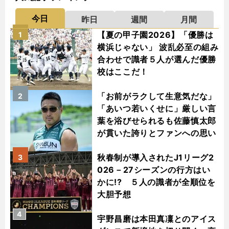
今日
昨日
週間
月間
【夏の甲子園2026】「優勝は
1
横浜じゃない」 波乱必至の組み
合わせで識者５人が選んだ優勝
校はここだ！
「お前がラクして生意気だな」
2
「あいつ若いくせに」厳しい言
葉を浴びせられるも佐藤慎太郎
が貫いた誇りとファンへの思い
秋春制が導入されたJ1リーグ2
3
026－27シーズンの行方はい
かに!? ５人の識者が全順位を
大胆予想
4
宇野昌磨は本田真凜とのアイス