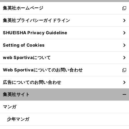
く/
集英社ホームページ
新
閉
し
じ
集英社プライバシーガイドライン
い
る
ウ
SHUEISHA Privacy Guideline
ィ
ン
Setting of Cookies
ド
ウ
web Sportivaについて
で
開
Web Sportivaについてのお問い合わせ
く
新
し
広告についてのお問い合わせ
い
ウ
集英社サイト
ィ
開
ン
く/
マンガ
ド
閉
ウ
じ
少年マンガ
で
る
開