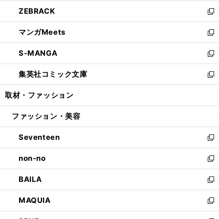
開
ウ
ン
ウ
し
ZEBRACK
く
で
ド
ィ
い
新
開
ウ
ン
ウ
し
マンガMeets
く
で
ド
ィ
い
新
開
ウ
ン
ウ
し
S-MANGA
く
で
ド
ィ
い
新
開
ウ
ン
ウ
し
集英社コミック文庫
く
で
ド
ィ
い
新
開
ウ
ン
ウ
し
取材・ファッション
く
で
ド
ィ
い
開
ウ
ン
ウ
ファッション・美容
く
で
ド
ィ
開
ウ
ン
Seventeen
く
で
ド
新
開
ウ
し
non-no
く
で
い
新
開
ウ
し
BAILA
く
ィ
い
新
ン
ウ
し
MAQUIA
ド
ィ
い
新
ウ
ン
ウ
し