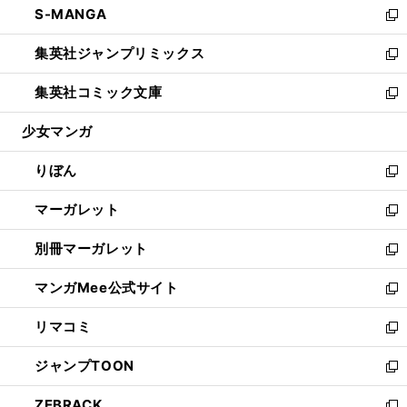
S-MANGA
く
で
ド
ィ
い
新
開
ウ
ン
ウ
し
集英社ジャンプリミックス
く
で
ド
ィ
い
新
開
ウ
ン
ウ
し
集英社コミック文庫
く
で
ド
ィ
い
新
開
ウ
ン
ウ
し
少女マンガ
く
で
ド
ィ
い
開
ウ
ン
ウ
りぼん
く
で
ド
ィ
新
開
ウ
ン
し
マーガレット
く
で
ド
い
新
開
ウ
ウ
し
別冊マーガレット
く
で
ィ
い
新
開
ン
ウ
し
マンガMee公式サイト
く
ド
ィ
い
新
ウ
ン
ウ
し
リマコミ
で
ド
ィ
い
新
開
ウ
ン
ウ
し
ジャンプTOON
く
で
ド
ィ
い
新
開
ウ
ン
ウ
し
ZEBRACK
く
で
ド