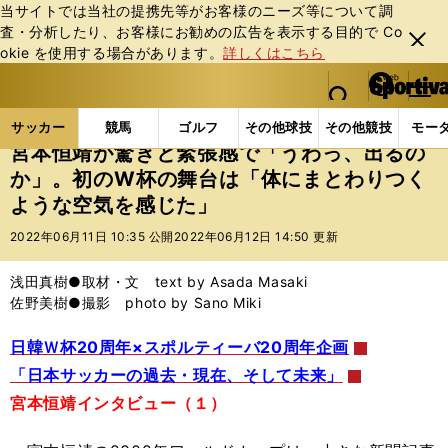
当サイトでは当社の提携先等がお客様のニーズ等について調
査・分析したり、お客様にお勧めの広告を表⽰する⽬的で Co
閉じ
okie を使⽤する場合があります。
詳しくはこちら
る
マイペ
web Sportiva (webスポルティーバ)
検索
メニュ
we
ー
サッカーの記事一覧
サッカー代表
日本代表
宮
b
ジ
サッカー
競馬
ゴルフ
その他球技
その他競技
モー
ス
宮本恒靖が驚きと緊張感で「うわっ、出るの
ポ
か」。初のW杯の舞台は「体にまとわりつく
ル
ような空気を感じた」
テ
ィ
2022年06月11日 10:35 公開
2022年06月12日 14:50 更新
ー
バ
浅田真樹●取材・文 text by Asada Masaki
佐野美樹●撮影 photo by Sano Miki
日韓Ｗ杯20周年×スポルティーバ20周年企画
「日本サッカーの過去・現在、そして未来」
宮本恒靖インタビュー（１）