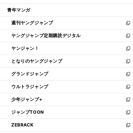
開
ウ
ン
ウ
し
青年マンガ
く
で
ド
ィ
い
開
ウ
ン
ウ
週刊ヤングジャンプ
く
で
ド
ィ
新
開
ウ
ン
し
ヤングジャンプ定期購読デジタル
く
で
ド
い
新
開
ウ
ウ
し
ヤンジャン！
く
で
ィ
い
新
開
ン
ウ
し
となりのヤングジャンプ
く
ド
ィ
い
新
ウ
ン
ウ
し
グランドジャンプ
で
ド
ィ
い
新
開
ウ
ン
ウ
し
ウルトラジャンプ
く
で
ド
ィ
い
新
開
ウ
ン
ウ
し
少年ジャンプ+
く
で
ド
ィ
い
新
開
ウ
ン
ウ
し
ジャンプTOON
く
で
ド
ィ
い
新
開
ウ
ン
ウ
し
ZEBRACK
く
で
ド
ィ
い
新
開
ウ
ン
ウ
し