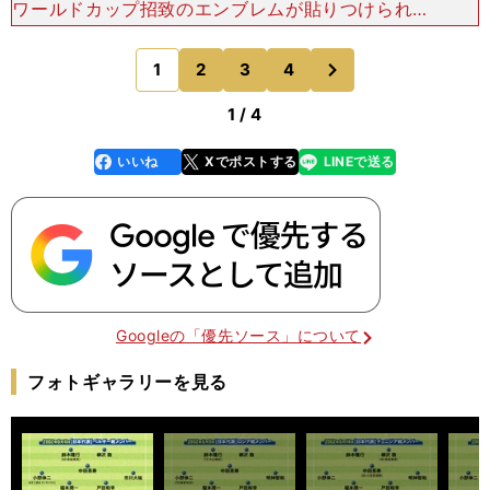
ワールドカップ招致のエンブレムが貼りつけられて
おり、つまりは宮本自身、いわばロビー活動の一端
を担っていたわけだが、それでも出場へのリアリテ
次
1
2
3
4
のページへ
ィが高まること
1 / 4
いいね
Xでポストする
LINEで送る
line
faceboo
x
k
Googleの「優先ソース」について
フォトギャラリーを見る