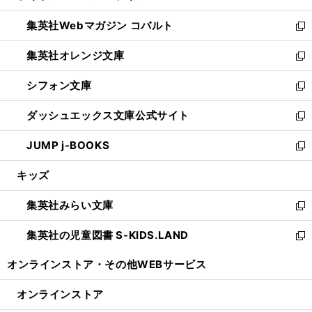
開
ウ
ン
ウ
集英社Webマガジン コバルト
く
で
ド
ィ
新
開
ウ
ン
し
集英社オレンジ文庫
く
で
ド
い
新
開
ウ
ウ
し
シフォン文庫
く
で
ィ
い
新
開
ン
ウ
し
ダッシュエックス文庫公式サイト
く
ド
ィ
い
新
ウ
ン
ウ
し
JUMP j-BOOKS
で
ド
ィ
い
新
開
ウ
ン
ウ
し
キッズ
く
で
ド
ィ
い
開
ウ
ン
ウ
集英社みらい文庫
く
で
ド
ィ
新
開
ウ
ン
し
集英社の児童図書 S-KIDS.LAND
く
で
ド
い
新
開
ウ
ウ
し
オンラインストア・
その他WEBサービス
く
で
ィ
い
開
ン
ウ
オンラインストア
く
ド
ィ
ウ
ン