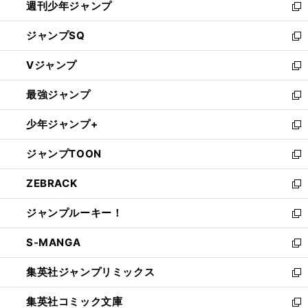
週刊少年ジャンプ
く
新
し
ジャンプSQ
い
新
ウ
し
Vジャンプ
ィ
い
新
ン
ウ
し
最強ジャンプ
ド
ィ
い
新
ウ
ン
ウ
し
少年ジャンプ+
で
ド
ィ
い
新
開
ウ
ン
ウ
し
ジャンプTOON
く
で
ド
ィ
い
新
開
ウ
ン
ウ
し
ZEBRACK
く
で
ド
ィ
い
新
開
ウ
ン
ウ
し
ジャンプルーキー！
く
で
ド
ィ
い
新
開
ウ
ン
ウ
し
S-MANGA
く
で
ド
ィ
い
新
開
ウ
ン
ウ
し
集英社ジャンプリミックス
く
で
ド
ィ
い
新
開
ウ
ン
ウ
し
集英社コミック文庫
く
で
ド
ィ
い
新