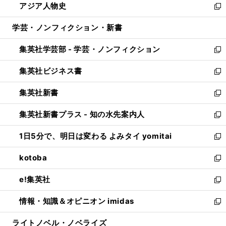
アジア人物史
く
で
ド
ィ
い
新
開
ウ
ン
ウ
し
学芸・ノンフィクション・新書
く
で
ド
ィ
い
開
ウ
ン
ウ
集英社学芸部 - 学芸・ノンフィクション
く
で
ド
ィ
新
開
ウ
ン
し
集英社ビジネス書
く
で
ド
い
新
開
ウ
ウ
し
集英社新書
く
で
ィ
い
新
開
ン
ウ
し
集英社新書プラス - 知の水先案内人
く
ド
ィ
い
新
ウ
ン
ウ
し
1日5分で、明日は変わる よみタイ yomitai
で
ド
ィ
い
新
開
ウ
ン
ウ
し
kotoba
く
で
ド
ィ
い
新
開
ウ
ン
ウ
し
e!集英社
く
で
ド
ィ
い
新
開
ウ
ン
ウ
し
情報・知識＆オピニオン imidas
く
で
ド
ィ
い
新
開
ウ
ン
ウ
し
ライトノベル・ノベライズ
く
で
ド
ィ
い