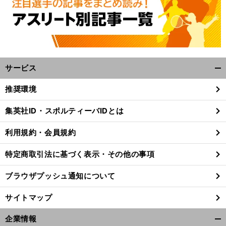
サービス
開
く/
推奨環境
閉
じ
。
前
集英社ID・スポルティーバIDとは
へ
る
利用規約・会員規約
特定商取引法に基づく表示・その他の事項
ブラウザプッシュ通知について
サイトマップ
企業情報
開