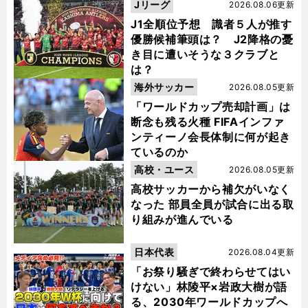
Jリーグ
2026.08.06更新
J1全順位予想 識者５人が推す
優勝候補筆頭は？ J2降格の憂
き目に遭いそうな３クラブと
は？
海外サッカー
2026.08.05更新
「ワールドカップ売却計画」は
断念も残る火種 FIFAインファ
ンティーノ会長体制に何が起き
ているのか
高校・ユース
2026.08.05更新
高校サッカーから補欠がいなく
なった 部員全員が試合に出る取
り組みが進んでいる
日本代表
2026.08.04更新
「お祭り騒ぎで終わらせてはい
けない」林陵平×岩政大樹が語
る、2030年ワールドカップへ