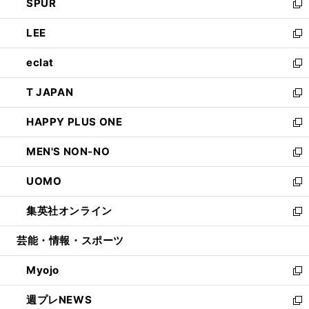
SPUR
で
ド
ィ
い
新
開
ウ
ン
ウ
し
LEE
く
で
ド
ィ
い
新
開
ウ
ン
ウ
し
eclat
く
で
ド
ィ
い
新
開
ウ
ン
ウ
し
T JAPAN
く
で
ド
ィ
い
新
開
ウ
ン
ウ
し
HAPPY PLUS ONE
く
で
ド
ィ
い
新
開
ウ
ン
ウ
し
MEN'S NON-NO
く
で
ド
ィ
い
新
開
ウ
ン
ウ
し
UOMO
く
で
ド
ィ
い
新
開
ウ
ン
ウ
し
集英社オンライン
く
で
ド
ィ
い
新
開
ウ
ン
ウ
し
芸能・情報・スポーツ
く
で
ド
ィ
い
開
ウ
ン
ウ
Myojo
く
で
ド
ィ
新
開
ウ
ン
し
週プレNEWS
く
で
ド
い
新